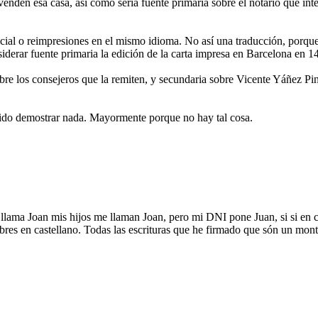
den esa casa, así como sería fuente primaria sobre el notario que inte
nicial o reimpresiones en el mismo idioma. No así una traducción, porqu
siderar fuente primaria la edición de la carta impresa en Barcelona en 14
sobre los consejeros que la remiten, y secundaria sobre Vicente Yáñez
ido demostrar nada. Mayormente porque no hay tal cosa.
lama Joan mis hijos me llaman Joan, pero mi DNI pone Juan, si si en ca
bres en castellano. Todas las escrituras que he firmado que són un mon