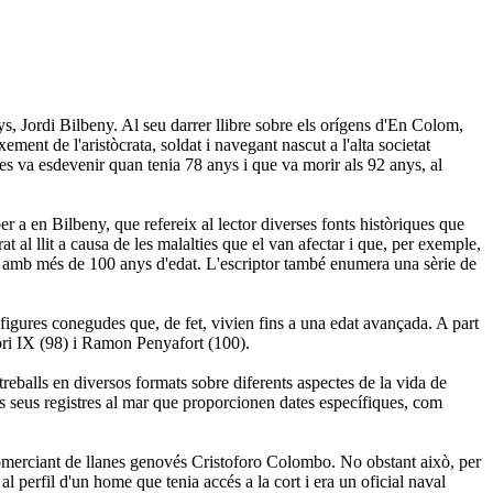
s, Jordi Bilbeny. Al seu darrer llibre sobre els orígens d'En Colom,
ent de l'aristòcrata, soldat i navegant nascut a l'alta societat
s va esdevenir quan tenia 78 anys i que va morir als 92 anys, al
 a en Bilbeny, que refereix al lector diverses fonts històriques que
 al llit a causa de les malalties que el van afectar i que, per exemple,
ir amb més de 100 anys d'edat. L'escriptor també enumera una sèrie de
 figures conegudes que, de fet, vivien fins a una edat avançada. A part
ori IX (98) i Ramon Penyafort (100).
reballs en diversos formats sobre diferents aspectes de la vida de
els seus registres al mar que proporcionen dates específiques, com
el comerciant de llanes genovés Cristoforo Colombo. No obstant això, per
l perfil d'un home que tenia accés a la cort i era un oficial naval