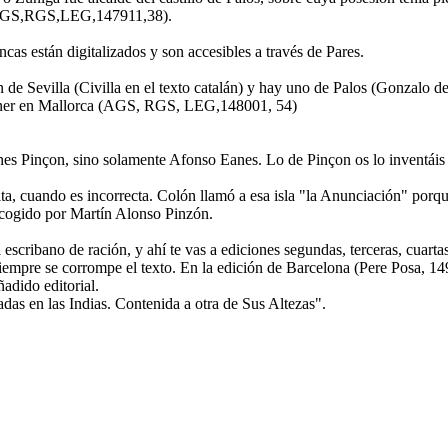
 (AGS,RGS,LEG,147911,38).
s están digitalizados y son accesibles a través de Pares.
an de Sevilla (Civilla en el texto catalán) y hay uno de Palos (Gonzalo
lener en Mallorca (AGS, RGS, LEG,148001, 54)
nes Pinçon, sino solamente Afonso Eanes. Lo de Pinçon os lo inventáis
a, cuando es incorrecta. Colón llamó a esa isla "la Anunciación" porque
cogido por Martín Alonso Pinzón.
escribano de ración, y ahí te vas a ediciones segundas, terceras, cuartas
 siempre se corrompe el texto. En la edición de Barcelona (Pere Posa, 1
adido editorial.
adas en las Indias. Contenida a otra de Sus Altezas".