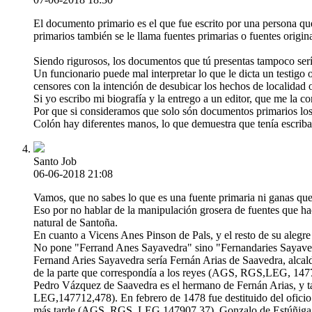
El documento primario es el que fue escrito por una persona qu
primarios también se le llama fuentes primarias o fuentes origina
Siendo rigurosos, los documentos que tú presentas tampoco sería
Un funcionario puede mal interpretar lo que le dicta un testigo
censores con la intención de desubicar los hechos de localidad o
Si yo escribo mi biografía y la entrego a un editor, que me la 
Por que si consideramos que solo són documentos primarios los
Colón hay diferentes manos, lo que demuestra que tenía escriban
Santo Job
06-06-2018 21:08
Vamos, que no sabes lo que es una fuente primaria ni ganas que 
Eso por no hablar de la manipulación grosera de fuentes que ha
natural de Santoña.
En cuanto a Vicens Anes Pinson de Pals, y el resto de su alegr
No pone "Ferrand Anes Sayavedra" sino "Fernandaries Sayaved
Fernand Aries Sayavedra sería Fernán Arias de Saavedra, alca
de la parte que correspondía a los reyes (AGS, RGS,LEG, 1
Pedro Vázquez de Saavedra es el hermano de Fernán Arias, y ta
LEG,147712,478). En febrero de 1478 fue destituido del oficio
más tarde (AGS, RGS, LEG,147907,37). Gonzalo de Estúñiga o Z