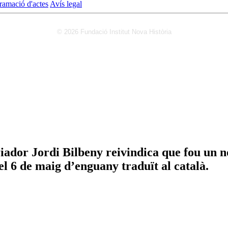
ramació d'actes
Avís legal
© 2026 Fundació Institut Nova Història
iador Jordi Bilbeny reivindica que fou un no
l 6 de maig d’enguany traduït al català.