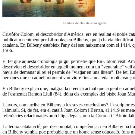
La Mare de Déu dels navegants
Cristòfor Colom, el descobridor d'Amèrica, era en realitat el noble ca
publicat recentment per Librooks, en Bilbeny, que ja havia identificat 
catalana. En Bilbeny estableix l'any del seu naixement com el 1414, q
1506.
El fet que aquesta cronologia pugui permetre que En Colom visiti Amèri
descrivien el descobridor en aquell moment com un "venerable" vell amb 
havia de demanar al rei el permís de "viatjar en una llitera". De fet
persones que en aquell moment van viure fins a una edat molt avançada
En Bilbeny explica que, malgrat la creença actual que la gent en aquel
de l'esmentat Ramon Llull (84), dóna els exemples del bisbe Joan Marg
Llavors, com arriba en Bilbeny a les seves conclusions? L'escriptor és 
l'almirall. Si, de fet, era el català Joan Colom i Bertan, al 1419 es m
referències relacionades amb litigis legals amb la Corona i l'Almiralalt
La teoria catalana té, per descomptat, competència, i en Bilbeny ha tra
en Bilbeny sembla poc probable que un home sense educació, fons militar