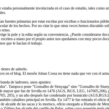
e estaba personalmente involucrada en el caso de estudio, tales como un
les.
n fuentes primarias por estar escritas por escribas o funcionarios públ
 ocular de los hechos. Por no citar lo que otras veces hemos discutido 
 reino.
corrige la pule y la edita según su conveniencia. ¿Puede considerarse do
 escritos a mano por el propio autor nos quedamos con muy pocos docum
os que le hacían el trabajo.
tienes de saberlo.
ces en el blog. El mosén Johan Cossa no tiene nada que ver con el arm
e banda de ladrones, unos apuntes:
ra". Tampoco pone "Gonsalbo de Struyaga" sino "Gonsalbo de Stunyag
lde mayor que fue de Sevilla en 1476 (AGS, RGS, LEG, 147605,206), p
47705, 205), y un año después fue condenado por homicido (AGS,RGS
mbién caballero principal en Sevilla. En 1477 le fue retirado el ofici
 de alcaide de las sacas y lo morisco, oficio otorgado a Hurtado de M
úñiga fue alcaide del castillo de Palos, sobre cuya posesión tenía p