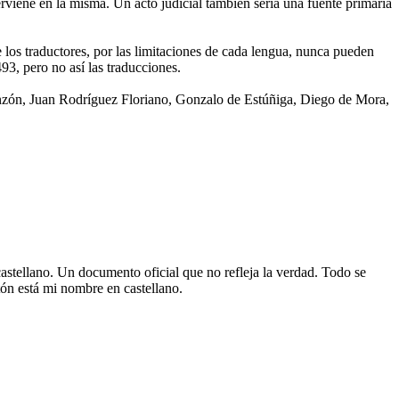
rviene en la misma. Un acto judicial también sería una fuente primaria
e los traductores, por las limitaciones de cada lengua, nunca pueden
93, pero no así las traducciones.
 Pinzón, Juan Rodríguez Floriano, Gonzalo de Estúñiga, Diego de Mora,
stellano. Un documento oficial que no refleja la verdad. Todo se
tón está mi nombre en castellano.