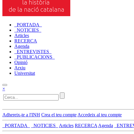
_PORTADA_
_NOTICIES_
Articles
RECERCA
Agenda
_ENTREVISTES_
_PUBLICACIONS_
Opinió
Arxiu
Universitat
×
Adhereix-te a l'INH
Crea el teu compte
Accedeix al teu compte
_PORTADA_
_NOTICIES_
Articles
RECERCA
Agenda
_ENTRE