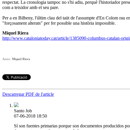
respectat. La cronologia tampoc no s'hi adiu, perquè l'historiador pres
com a teixidor amb el seu pare.
Per a en Bilbeny, l'últim clau del taüt de l'assumpte d'En Colom rau en
"forçosament alterats" per fer possible una història impossible.
Miquel Riera
http://www.cataloniatoday.cat/article/1385090-columbus-catalan-origi
Autor:
Miquel Riera
Descarregar PDF de l'article
Santo Job
07-06-2018 18:50
Sí son fuentes primarias porque son documentos producidos por 