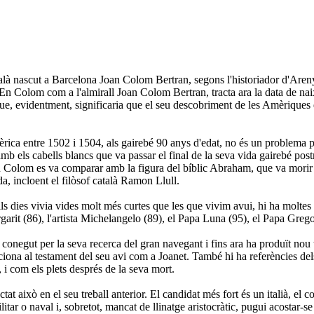
talà nascut a Barcelona Joan Colom Bertran, segons l'historiador d'Areny
En Colom com a l'almirall Joan Colom Bertran, tracta ara la data de naixem
ue, evidentment, significaria que el seu descobriment de les Amèriques e
ca entre 1502 i 1504, als gairebé 90 anys d'edat, no és un problema per
els cabells blancs que va passar el final de la seva vida gairebé postrat
, En Colom es va comparar amb la figura del bíblic Abraham, que va mor
, incloent el filòsof català Ramon Llull.
ls dies vivia vides molt més curtes que les que vivim avui, hi ha moltes
arit (86), l'artista Michelangelo (89), el Papa Luna (95), el Papa Greg
conegut per la seva recerca del gran navegant i fins ara ha produït nou t
enciona al testament del seu avi com a Joanet. També hi ha referències d
, i com els plets després de la seva mort.
ctat això en el seu treball anterior. El candidat més fort és un italià, 
 o naval i, sobretot, mancat de llinatge aristocràtic, pugui acostar-se a