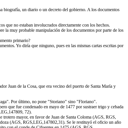
a biografía, un diario o un decreto del gobierno. A los documentos
icos que no estaban involucrados directamente con los hechos.
sobre la muy probable manipulación de los documentos por parte de los
cumento primario?
entos. Yo diría que ninguno, pues en las mismas cartas escritas por
ador Juan de la Cosa, que era vecino del puerto de Santa María y
a". Por último, no pone "Storiano" sino "Floriano".
ero que fue condenado en mayo de 1477 por sustraer trigo y cebada
,LEG,147809, 72).
o de trotero mayor, en favor de Juan de Santa Coloma (AGS, RGS,
endoza (AGS, RGS,LEG,147802,31). Se le restituyó el oficio un año
leito con el conde de Cifuentes en 1475 (AGS, RGS,