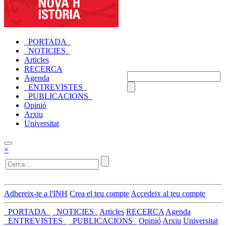
_PORTADA_
_NOTICIES_
Articles
RECERCA
Agenda
_ENTREVISTES_
_PUBLICACIONS_
Opinió
Arxiu
Universitat
×
Adhereix-te a l'INH
Crea el teu compte
Accedeix al teu compte
_PORTADA_
_NOTICIES_
Articles
RECERCA
Agenda
_ENTREVISTES_
_PUBLICACIONS_
Opinió
Arxiu
Universitat