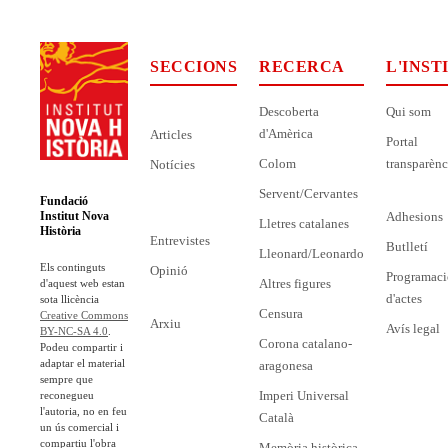
SECCIONS
RECERCA
L'INST
Descoberta
Qui som
d'Amèrica
Articles
Portal
Colom
transparènc
Notícies
Servent/Cervantes
Fundació
Adhesions
Institut Nova
Lletres catalanes
Història
Entrevistes
Butlletí
Lleonard/Leonardo
Els continguts
Opinió
Programaci
Altres figures
d'aquest web estan
d'actes
sota llicència
Censura
Creative Commons
Arxiu
Avís legal
BY-NC-SA 4.0
.
Corona catalano-
Podeu compartir i
adaptar el material
aragonesa
sempre que
Imperi Universal
reconegueu
l'autoria, no en feu
Català
un ús comercial i
compartiu l'obra
Memòria històrica