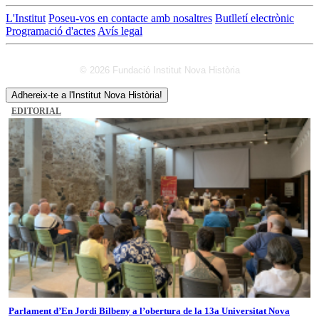
L'Institut
Poseu-vos en contacte amb nosaltres
Butlletí electrònic
Programació d'actes
Avís legal
© 2026 Fundació Institut Nova Història
Adhereix-te a l'Institut Nova Història!
EDITORIAL
Parlament d’En Jordi Bilbeny a l’obertura de la 13a Universitat Nova