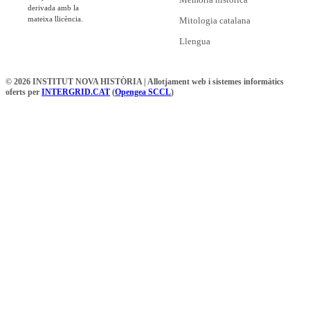
derivada amb la
mateixa llicència.
Mitologia catalana
Llengua
© 2026 INSTITUT NOVA HISTÒRIA | Allotjament web i sistemes informàtics
oferts per
INTERGRID.CAT
(
Opengea SCCL
)