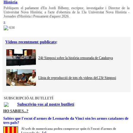
Història
Publiquem el parlament d'En Jordi Bilbeny, escriptor, investigador i Director de la
Universitat Nova Història; a l'acte d'obertura de la 13a Universitat Nova Història -
Jornades d'Història i Pensament d'aquest 2026.
»
634
Vídeos recentment publicats
:
24è Simposi sobre la història censurada de Catalunya
Llista de reproducció de tots els videus del 23è Simposi
SUBSCRIPCIÓ AL BUTLLETÍ
Subscriviu-vos al nostre butlletí
HO SABIES...?
Sabies que l'escut d'armes de Leonardo da Vinci són les armes catalanes de
tres pals?
Al web de numericana podeu comprovar quin és l'escut d'armes de
Leonardo da...
[+]