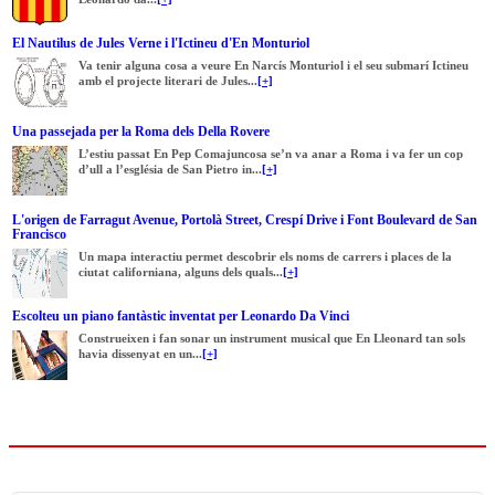
El Nautilus de Jules Verne i l'Ictineu d'En Monturiol
Va tenir alguna cosa a veure En Narcís Monturiol i el seu submarí Ictineu
amb el projecte literari de Jules...
[+]
Una passejada per la Roma dels Della Rovere
L’estiu passat En Pep Comajuncosa se’n va anar a Roma i va fer un cop
d’ull a l’església de San Pietro in...
[+]
L'origen de Farragut Avenue, Portolà Street, Crespí Drive i Font Boulevard de San
Francisco
Un mapa interactiu permet descobrir els noms de carrers i places de la
ciutat californiana, alguns dels quals...
[+]
Escolteu un piano fantàstic inventat per Leonardo Da Vinci
Construeixen i fan sonar un instrument musical que En Lleonard tan sols
havia dissenyat en un...
[+]