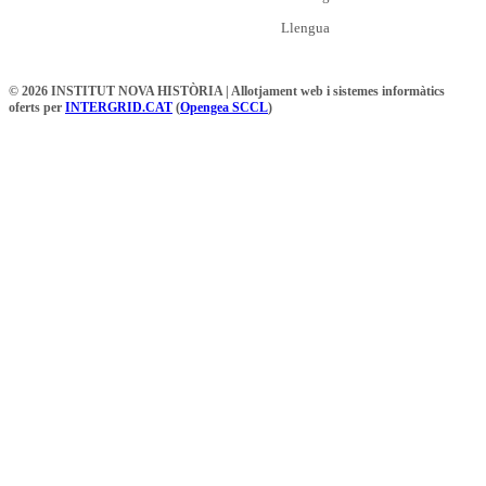
Llengua
© 2026 INSTITUT NOVA HISTÒRIA | Allotjament web i sistemes informàtics
oferts per
INTERGRID.CAT
(
Opengea SCCL
)