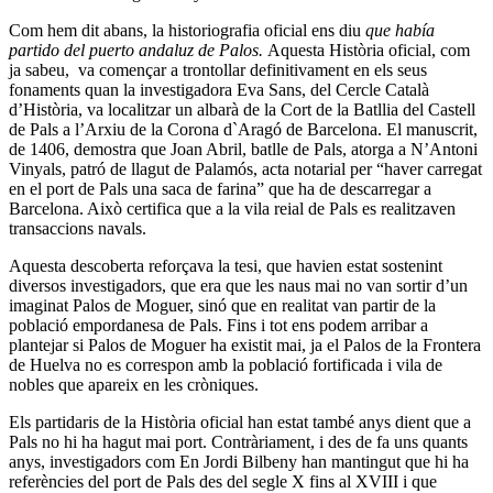
Com hem dit abans, la historiografia oficial ens diu
que había
partido del puerto andaluz de Palos.
Aquesta Història oficial, com
ja sabeu, va començar a trontollar definitivament en els seus
fonaments quan la investigadora Eva Sans, del Cercle Català
d’Història, va localitzar un albarà de la Cort de la Batllia del Castell
de Pals a l’Arxiu de la Corona d`Aragó de Barcelona. El manuscrit,
de 1406, demostra que Joan Abril, batlle de Pals, atorga a N’Antoni
Vinyals, patró de llagut de Palamós, acta notarial per “haver carregat
en el port de Pals una saca de farina” que ha de descarregar a
Barcelona. Això certifica que a la vila reial de Pals es realitzaven
transaccions navals.
Aquesta descoberta reforçava la tesi, que havien estat sostenint
diversos investigadors, que era que les naus mai no van sortir d’un
imaginat Palos de Moguer, sinó que en realitat van partir de la
població empordanesa de Pals. Fins i tot ens podem arribar a
plantejar si Palos de Moguer ha existit mai, ja el Palos de la Frontera
de Huelva no es correspon amb la població fortificada i vila de
nobles que apareix en les cròniques.
Els partidaris de la Història oficial han estat també anys dient que a
Pals no hi ha hagut mai port. Contràriament, i des de fa uns quants
anys, investigadors com En Jordi Bilbeny han mantingut que hi ha
referències del port de Pals des del segle X fins al XVIII i que