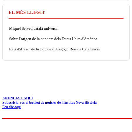
EL MÉS LLEGIT
Miquel Servet, català universal
Sobre l'origen de la bandera dels Estats Units d'Amèrica
Reis d'Aragó, de la Corona d'Aragó, o Reis de Catalunya?
ANUNCIA'T AQUÍ
Subscriviu-vos al butlletí de notícies de l'Institut Nova Història
Feu clic aquí