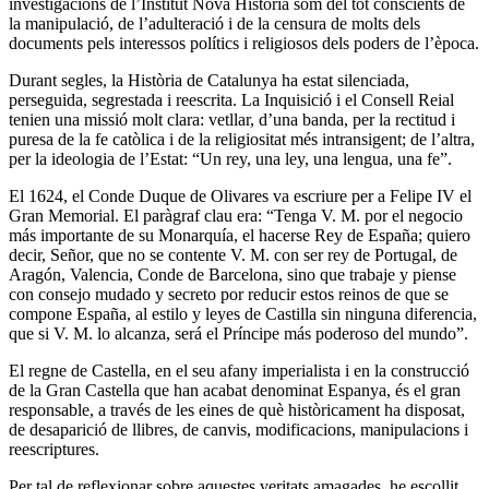
investigacions de l’Institut Nova Història som del tot conscients de
la manipulació, de l’adulteració i de la censura de molts dels
documents pels interessos polítics i religiosos dels poders de l’època.
Durant segles, la Història de Catalunya ha estat silenciada,
perseguida, segrestada i reescrita. La Inquisició i el Consell Reial
tenien una missió molt clara: vetllar, d’una banda, per la rectitud i
puresa de la fe catòlica i de la religiositat més intransigent; de l’altra,
per la ideologia de l’Estat: “Un rey, una ley, una lengua, una fe”.
El 1624, el Conde Duque de Olivares va escriure per a Felipe IV el
Gran Memorial. El paràgraf clau era: “Tenga V. M. por el negocio
más importante de su Monarquía, el hacerse Rey de España; quiero
decir, Señor, que no se contente V. M. con ser rey de Portugal, de
Aragón, Valencia, Conde de Barcelona, sino que trabaje y piense
con consejo mudado y secreto por reducir estos reinos de que se
compone España, al estilo y leyes de Castilla sin ninguna diferencia,
que si V. M. lo alcanza, será el Príncipe más poderoso del mundo”.
El regne de Castella, en el seu afany imperialista i en la construcció
de la Gran Castella que han acabat denominat Espanya, és el gran
responsable, a través de les eines de què històricament ha disposat,
de desaparició de llibres, de canvis, modificacions, manipulacions i
reescriptures.
Per tal de reflexionar sobre aquestes veritats amagades, he escollit