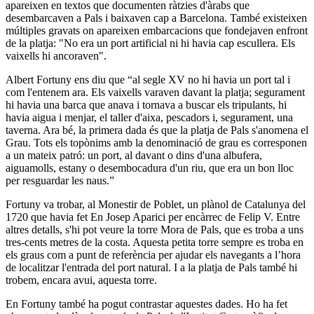
apareixen en textos que documenten ràtzies d'àrabs que
desembarcaven a Pals i baixaven cap a Barcelona. També existeixen
múltiples gravats on apareixen embarcacions que fondejaven enfront
de la platja: "No era un port artificial ni hi havia cap escullera. Els
vaixells hi ancoraven".
Albert Fortuny ens diu que “al segle XV no hi havia un port tal i
com l'entenem ara. Els vaixells varaven davant la platja; segurament
hi havia una barca que anava i tornava a buscar els tripulants, hi
havia aigua i menjar, el taller d'aixa, pescadors i, segurament, una
taverna. Ara bé, la primera dada és que la platja de Pals s'anomena el
Grau. Tots els topònims amb la denominació de grau es corresponen
a un mateix patró: un port, al davant o dins d'una albufera,
aiguamolls, estany o desembocadura d'un riu, que era un bon lloc
per resguardar les naus.”
Fortuny va trobar, al Monestir de Poblet, un plànol de Catalunya del
1720 que havia fet En Josep Aparici per encàrrec de Felip V. Entre
altres detalls, s'hi pot veure la torre Mora de Pals, que es troba a uns
tres-cents metres de la costa. Aquesta petita torre sempre es troba en
els graus com a punt de referència per ajudar els navegants a l’hora
de localitzar l'entrada del port natural. I a la platja de Pals també hi
trobem, encara avui, aquesta torre.
En Fortuny també ha pogut contrastar aquestes dades. Ho ha fet