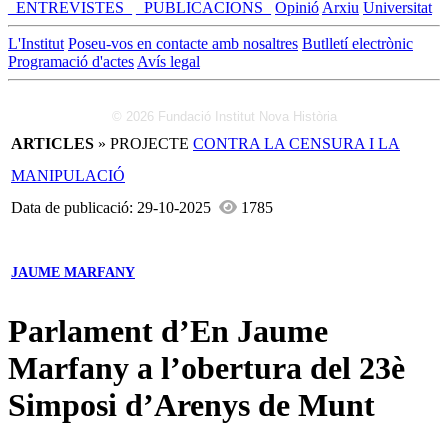
_ENTREVISTES_
_PUBLICACIONS_
Opinió
Arxiu
Universitat
L'Institut
Poseu-vos en contacte amb nosaltres
Butlletí electrònic
Programació d'actes
Avís legal
© 2026 Fundació Institut Nova Història
ARTICLES
» PROJECTE
CONTRA LA CENSURA I LA
MANIPULACIÓ
Data de publicació: 29-10-2025
1785
JAUME MARFANY
Parlament d’En Jaume
Marfany a l’obertura del 23è
Simposi d’Arenys de Munt