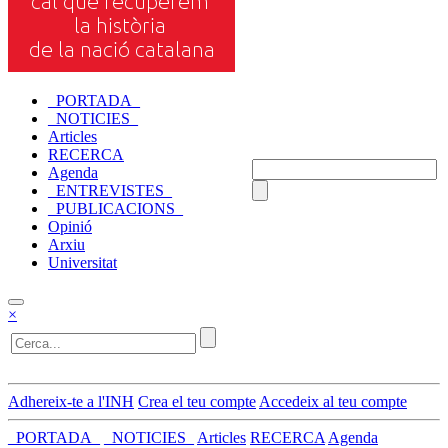
_PORTADA_
_NOTICIES_
Articles
RECERCA
Agenda
_ENTREVISTES_
_PUBLICACIONS_
Opinió
Arxiu
Universitat
×
Adhereix-te a l'INH
Crea el teu compte
Accedeix al teu compte
_PORTADA_
_NOTICIES_
Articles
RECERCA
Agenda