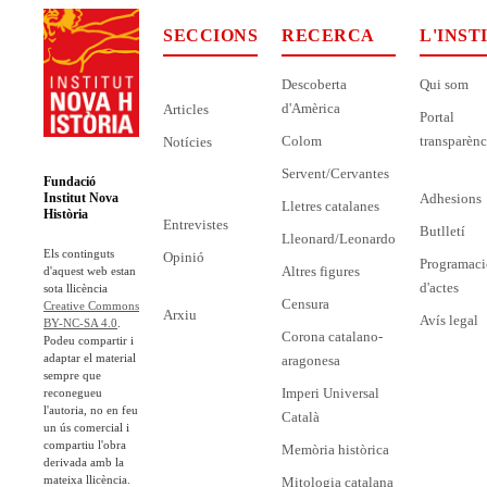
SECCIONS
RECERCA
L'INST
Descoberta
Qui som
d'Amèrica
Articles
Portal
Colom
transparènc
Notícies
Servent/Cervantes
Fundació
Adhesions
Institut Nova
Lletres catalanes
Història
Entrevistes
Butlletí
Lleonard/Leonardo
Els continguts
Opinió
Programaci
Altres figures
d'aquest web estan
d'actes
sota llicència
Censura
Creative Commons
Arxiu
Avís legal
BY-NC-SA 4.0
.
Corona catalano-
Podeu compartir i
adaptar el material
aragonesa
sempre que
Imperi Universal
reconegueu
l'autoria, no en feu
Català
un ús comercial i
compartiu l'obra
Memòria històrica
derivada amb la
mateixa llicència.
Mitologia catalana