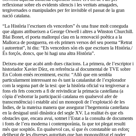
reflexionar sobre els evidents silencis i les veritats amagades,
tergiversades o manipulades per fer invisible el passat de la gran
nació catalana.
“La Història l’escriuen els vencedors” és una frase molt coneguda
que alguns atribueixen a George Orwell i altres a Winston Churchill.
Blai Bonet, el poeta mallorquí clau en la renovació poètica a la
Mallorca de postguerra, en els primers versos del seu poema “Retrat
i autoretrat”, hi diu: “Els vencedors són els que escriuen la Història./
És forçós, doncs, que hi hagi una altra Història”.
Deixeu-me que acabi amb dues citacions. La primera, de l’escriptor i
historiador Xavier Díez, en referència al documental de TVE sobre
En Colom emès recentment, escriu: “Allò que em sembla
particularment interessant no és tant la catalanitat de l’explorador
com la segona part de la tesi: que la història oficial va tergiversar a
fons els fets concrets a fi de reivindicar la primacia castellana (a
còpia d’esborrar la participació catalana en qualsevol afer de
transcendència) i establir així un monopoli de l’explotació de les
Índies, de la mateixa manera que assegurar l’hegemonia castellana
en la desigual unió dinàstica del segle XV. La realitat és que els
obstacles que, encara avui, sotmet l’Estat a la consulta de documents
i fonts de l’era moderna i contemporània, fa que tot plegat resulti
més que sospitós. En qualsevol cas, sí que és constatable un esforç
deliberat de les diverses autoritats que han monopolitzat el poder