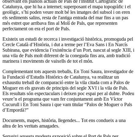
observant els plànols actuals de Pals de l'Institut Cartogràfic de
Catalunya, que hi ha a internet; superposant el mapa topogràfic i el
geològic, s’hi poden veure molt bé les imatges del subsol i on eren
els sediments salins, resta de l'antiga entrada del mar fins a un pas
més estret que arribava fins al Molí de Pals, que representen
perfectament on era el port de Pals.
Existeix un estudi de recerca i investigació històrica, promoguda pel
Cercle Català d’Història, i dut a terme per l’Eva Sans i En Narcís
Subirana, que evidencia l’existència d’un Port, nascut al segle XIII, i
una vila de Pals molt diferent de la coneguda fins ara, amb tradició
marinera i moviments de vaixells de tot el món.
Complementant tots aquests treballs, En Toni Saura, investigador de
la Fundació d’Estudis Històrics de Catalunya, va realitzar un
exhaustiu treball de comparació entre la vila citada com a Palos de
Moguer en els gravats de principis del segle XVI i la vila de Pals.
Els resultats són espectaculars i deixen poc espai per al dubte. Podeu
veure’n el programa que vam fer conjuntament amb En Víctor
Cucurull i En Toni Saura i que vam titular “Palos de Moguer o Pals
d’Empordà?”
Documents, mapes, història, llegendes... Tot ens condueix a una
altra de les veritats amagades.
Serveixi aquesta modesta exposició sobre el Port de Pals per