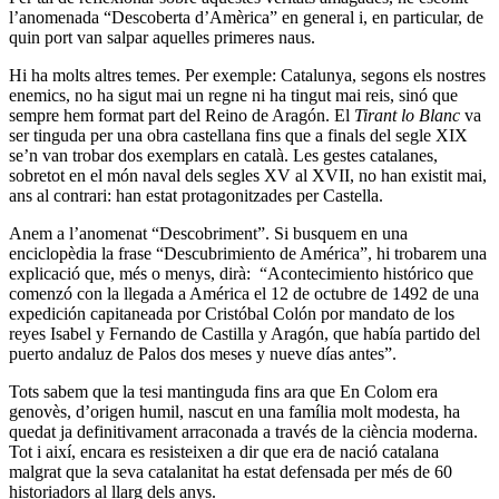
l’anomenada “Descoberta d’Amèrica” en general i, en particular, de
quin port van salpar aquelles primeres naus.
Hi ha molts altres temes. Per exemple: Catalunya, segons els nostres
enemics, no ha sigut mai un regne ni ha tingut mai reis, sinó que
sempre hem format part del Reino de Aragón. El
Tirant lo Blanc
va
ser tinguda per una obra castellana fins que a finals del segle XIX
se’n van trobar dos exemplars en català. Les gestes catalanes,
sobretot en el món naval dels segles XV al XVII, no han existit mai,
ans al contrari: han estat protagonitzades per Castella.
Anem a l’anomenat “Descobriment”. Si busquem en una
enciclopèdia la frase “Descubrimiento de América”, hi trobarem una
explicació que, més o menys, dirà: “Acontecimiento histórico que
comenzó con la llegada a América el 12 de octubre de 1492 de una
expedición capitaneada por Cristóbal Colón por mandato de los
reyes Isabel y Fernando de Castilla y Aragón, que había partido del
puerto andaluz de Palos dos meses y nueve días antes”.
Tots sabem que la tesi mantinguda fins ara que En Colom era
genovès, d’origen humil, nascut en una família molt modesta, ha
quedat ja definitivament arraconada a través de la ciència moderna.
Tot i així, encara es resisteixen a dir que era de nació catalana
malgrat que la seva catalanitat ha estat defensada per més de 60
historiadors al llarg dels anys.