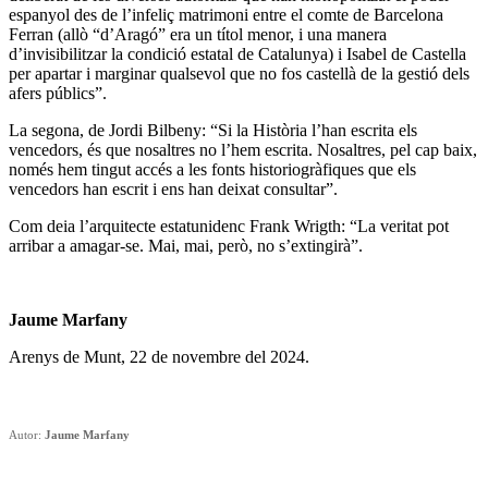
espanyol des de l’infeliç matrimoni entre el comte de Barcelona
Ferran (allò “d’Aragó” era un títol menor, i una manera
d’invisibilitzar la condició estatal de Catalunya) i Isabel de Castella
per apartar i marginar qualsevol que no fos castellà de la gestió dels
afers públics”.
La segona, de Jordi Bilbeny: “Si la Història l’han escrita els
vencedors, és que nosaltres no l’hem escrita. Nosaltres, pel cap baix,
només hem tingut accés a les fonts historiogràfiques que els
vencedors han escrit i ens han deixat consultar”.
Com deia l’arquitecte estatunidenc Frank Wrigth: “La veritat pot
arribar a amagar-se. Mai, mai, però, no s’extingirà”.
Jaume Marfany
Arenys de Munt, 22 de novembre del 2024.
Autor:
Jaume Marfany