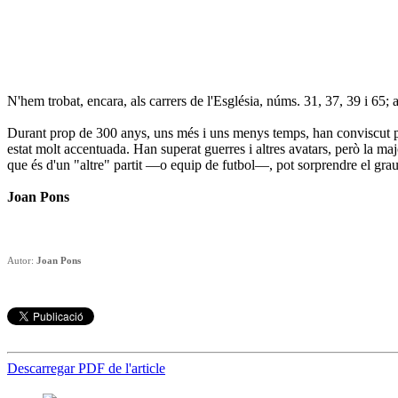
N'hem trobat, encara, als carrers de l'Església, núms. 31, 37, 39 i 65; al
Durant prop de 300 anys, uns més i uns menys temps, han conviscut por
estat molt accentuada. Han superat guerres i altres avatars, però la maj
que és d'un "altre" partit —o equip de futbol—, pot sorprendre el grau
Joan Pons
Autor:
Joan Pons
Descarregar PDF de l'article