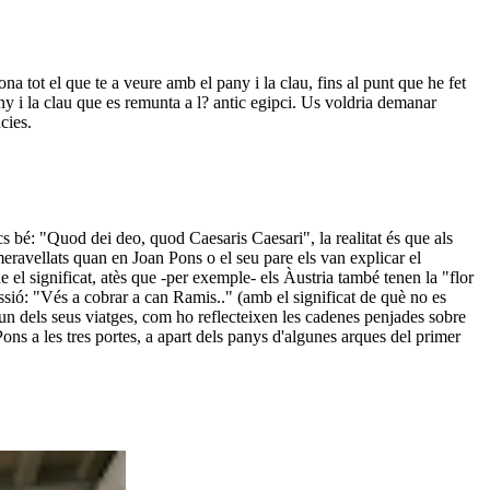
na tot el que te a veure amb el pany i la clau, fins al punt que he fet
any i la clau que es remunta a l? antic egipci. Us voldria demanar
cies.
s bé: "Quod dei deo, quod Caesaris Caesari", la realitat és que als
meravellats quan en Joan Pons o el seu pare els van explicar el
 el significat, atès que -per exemple- els Àustria també tenen la "flor
ressió: "Vés a cobrar a can Ramis.." (amb el significat de què no es
n un dels seus viatges, com ho reflecteixen les cadenes penjades sobre
ons a les tres portes, a apart dels panys d'algunes arques del primer