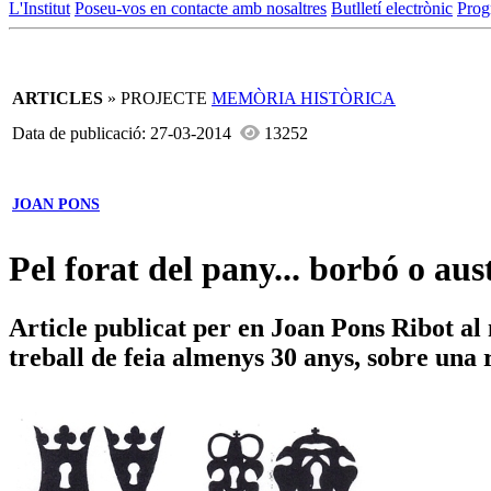
L'Institut
Poseu-vos en contacte amb nosaltres
Butlletí electrònic
Prog
ARTICLES
» PROJECTE
MEMÒRIA HISTÒRICA
Data de publicació: 27-03-2014
13252
JOAN PONS
Pel forat del pany... borbó o aus
Article publicat per en Joan Pons Ribot al
treball de feia almenys 30 anys, sobre una 