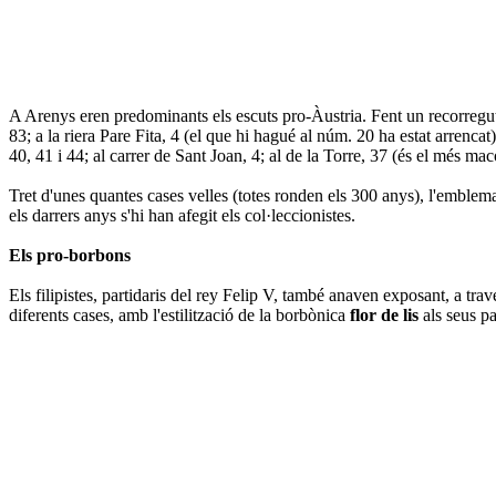
A Arenys eren predominants els escuts pro-Àustria. Fent un recorregut pe
83; a la riera Pare Fita, 4 (el que hi hagué al núm. 20 ha estat arrencat)
40, 41 i 44; al carrer de Sant Joan, 4; al de la Torre, 37 (és el més maco
Tret d'unes quantes cases velles (totes ronden els 300 anys), l'emblema
els darrers anys s'hi han afegit els col·leccionistes.
Els pro-borbons
Els filipistes, partidaris del rey Felip V, també anaven exposant, a trav
diferents cases, amb l'estilització de la borbònica
flor de lis
als seus p