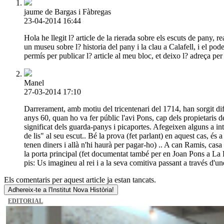
jaume de Bargas i Fàbregas
23-04-2014 16:44
Hola he llegit l? article de la rierada sobre els escuts de pany, 
un museu sobre l? historia del pany i la clau a Calafell, i el po
permís per publicar l? article al meu bloc, et deixo l? adreça per 
Manel
27-03-2014 17:10
Darrerament, amb motiu del tricentenari del 1714, han sorgit dif
anys 60, quan ho va fer públic l'avi Pons, cap dels propietaris d
significat dels guarda-panys i picaportes. Afegeixen alguns a int
de lis" al seu escut.. Bé la prova (fet parlant) en aquest cas, és
tenen diners i allà n'hi haurà per pagar-ho) .. A can Ramis, cas
la porta principal (fet documentat també per en Joan Pons a La Ri
pis: Us imagineu al rei i a la seva comitiva passant a través d
Els comentaris per aquest article ja estan tancats.
Adhereix-te a l'Institut Nova Història!
EDITORIAL