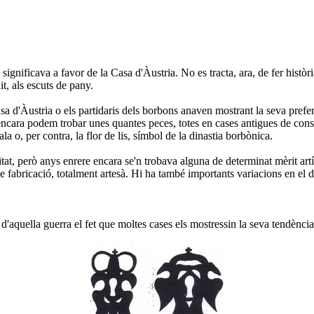
ignificava a favor de la Casa d'Àustria. No es tracta, ara, de fer histò
it, als escuts de pany.
asa d'Àustria o els partidaris dels borbons anaven mostrant la seva prefe
a, encara podem trobar unes quantes peces, totes en cases antigues de cons
a o, per contra, la flor de lis, símbol de la dinastia borbònica.
, però anys enrere encara se'n trobava alguna de determinat mèrit artístic
e fabricació, totalment artesà. Hi ha també importants variacions en el
quella guerra el fet que moltes cases els mostressin la seva tendència co