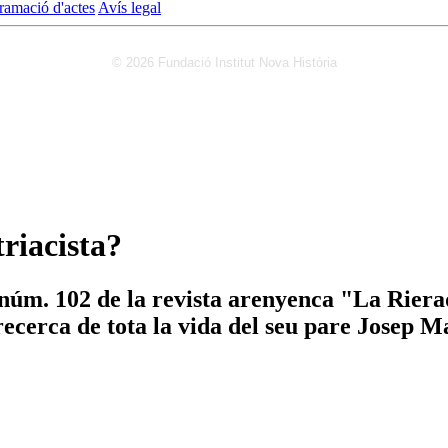
ramació d'actes
Avís legal
© 2026 Fundació Institut Nova Història
triacista?
 núm. 102 de la revista arenyenca "La Rierad
recerca de tota la vida del seu pare Josep M