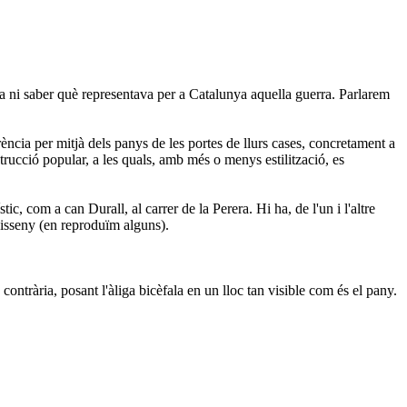
ria ni saber què representava per a Catalunya aquella guerra. Parlarem
rència per mitjà dels panys de les portes de llurs cases, concretament a
trucció popular, a les quals, amb més o menys estilització, es
, com a can Durall, al carrer de la Perera. Hi ha, de l'un i l'altre
 disseny (en reproduïm alguns).
ntrària, posant l'àliga bicèfala en un lloc tan visible com és el pany.