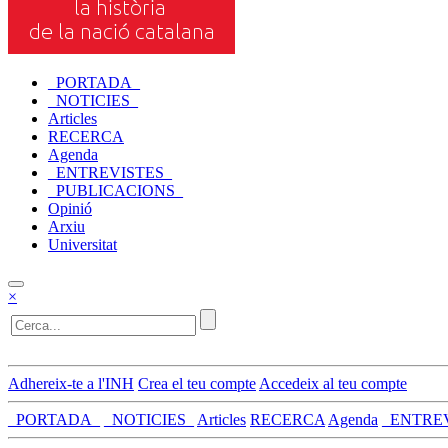
_PORTADA_
_NOTICIES_
Articles
RECERCA
Agenda
_ENTREVISTES_
_PUBLICACIONS_
Opinió
Arxiu
Universitat
×
Adhereix-te a l'INH
Crea el teu compte
Accedeix al teu compte
_PORTADA_
_NOTICIES_
Articles
RECERCA
Agenda
_ENTRE