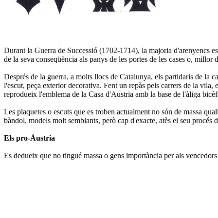
Durant la Guerra de Successió (1702-1714), la majoria d'arenyencs es s
de la seva conseqüència als panys de les portes de les cases o, millor d
Després de la guerra, a molts llocs de Catalunya, els partidaris de la c
l'escut, peça exterior decorativa. Fent un repàs pels carrers de la vil
reprodueix l'emblema de la Casa d'Austria amb la base de l'àliga bicèfal
Les plaquetes o escuts que es troben actualment no són de massa qualitat
bàndol, models molt semblants, però cap d'exacte, atès el seu procés d
Els pro-Àustria
Es dedueix que no tingué massa o gens importància per als vencedors d'a