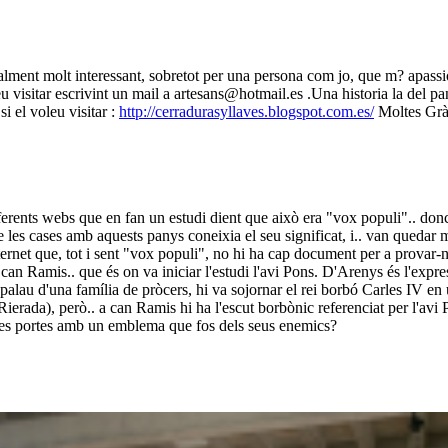
realment molt interessant, sobretot per una persona com jo, que m? apassio
deu visitar escrivint un mail a artesans@hotmail.es .Una historia la del p
si el voleu visitar :
http://cerradurasyllaves.blogspot.com.es/
Moltes Grà
erents webs que en fan un estudi dient que això era "vox populi".. donc
e les cases amb aquests panys coneixia el seu significat, i.. van quedar 
ernet que, tot i sent "vox populi", no hi ha cap document per a provar-ne
 a can Ramis.. que és on va iniciar l'estudi l'avi Pons. D'Arenys és l'exp
a palau d'una família de pròcers, hi va sojornar el rei borbó Carles IV e
erada), però.. a can Ramis hi ha l'escut borbònic referenciat per l'avi P
'unes portes amb un emblema que fos dels seus enemics?