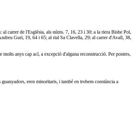
l carrer de l'Església, als núms. 7, 16, 23 i 30; a la riera Bisbe Pol,
Andreu Guri, 19, 64 i 65; al rial Sa Clavella, 29; al carrer d'Avall, 38,
de molts anys cap ací, a excepció d'alguna reconstrucció. Per postres,
 els guanyadors, eren minoritaris, i també en trobem constància a