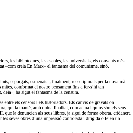
dors, les biblioteques, les escoles, les universitats, els convents més
 estat –com creia En Marx– el fantasma del comunisme, sinó,
aduïts, esporgats, esmenats i, finalment, reescripturats per la nova mà
s mites, conformat el nostre pensament fins a fer-s’hi tan
t, deia–, ha sigut el fantasma de la censura.
s entre els censors i els historiadors. Els canvis de gravats on
ra, qui la manté, amb quina finalitat, com actua i quins són els seus
II, que la denuncien als seus llibres, ja sigui de forma oberta, cridanera
ar les seves obres d’una impressió controlada i dirigida o feien un