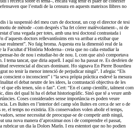
di i recerca sobre el tema–, encara vaig tenir el plaer de conèixer
defensaven que l’estudi de la censura en aquests mateixos llibres no
udis i la suspensió del meu curs de doctorat, un cop el director de tesi
p motiu de mètode –com després s’ha fet córrer malèvolament–, ni de
estat d’una vegada per totes, amb una tesi doctoral contrastada i
 d’aquests doctors rellevantíssims em va arribar a etzibar que
ssar realment”. No faig broma. Aquesta era la dimensió real de la
de la Facultat d’Història Moderna– creia que no calia estudiar la
ia repensar-ho de nou i estudiar-ho de nou. I, com que això comportava
 I tema tancat, que diria aquell. I aquí no ha passat re. Es desfeien de
actitud reverencial al discurs dominant. Ho signava En Pierre Bourdieu
grat no tenir la menor intenció de perjudicar ningú”. I afegia: “Els
era conscient o inconscient” i “la seva pròpia pràctica esdevé la mesura
alitat el debat neutre de les idees, la contrastació objectiva de les
r el que ells tenen, són o fan”. Cert: “En el camp científic, talment com
ic, dins del qual hi ha el debat historiogràfic. Sinó que té a veure amb
mportàncies. Coses considerades sense importància es poden veure
cia. Les lluites en l’interior del camp són lluites en cerca de ser o de
re, el temps no existiria. Els conservadors volen abolir el temps,
nnovadors, sense necessitat de preocupar-se de competir amb ningú,
creat una nova manera d’aproximar-nos i de comprendre el passat,
va rubricar un dia la Dolors Marín. I era estentori que no ho podien