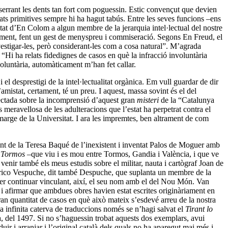
 serrant les dents tan fort com poguessin. Estic convençut que devien
ats primitives sempre hi ha hagut tabús. Entre les seves funcions –ens
at d’En Colom a algun membre de la jerarquia intel·lectual del nostre
 lentament, fent un gest de menyspreu i commiseració. Segons En Freud, el
nvestigar-les, però considerant-les com a cosa natural”. M’agrada
Hi ha relats fidedignes de casos en què la infracció involuntària
oluntària, automàticament m’han fet callar.
 el desprestigi de la intel·lectualitat orgànica. Em vull guardar de dir
mistat, certament, té un preu. I aquest, massa sovint és el del
ojectada sobre la incomprensió d’aquest gran
misteri
de la “Catalunya
s meravellosa de les adulteracions que l’estat ha perpetrat contra el
l marge de la Universitat. I ara les impremtes, ben altrament de com
dent de la Teresa Baqué de l’inexistent i inventat Palos de Moguer amb
e Tormos
–que viu i es mou entre Tormos, Gandia i València, i que ve
 venir també els meus estudis sobre el militar, nauta i cartògraf Joan de
mèrico Vespuche, dit també Despuche, que suplanta un membre de la
per continuar vinculant, així, el seu nom amb el del Nou Món. Van
 i afirmar que ambdues obres havien estat escrites originàriament en
an quantitat de casos en què això mateix s’esdevé arreu de la nostra
a infinita caterva de traduccions només se n’hagi salvat el
Tirant lo
na, del 1497. Si no s’haguessin trobat aquests dos exemplars, avui
duir i arranjar i l’original català dels quals no ha aparegut mai més i