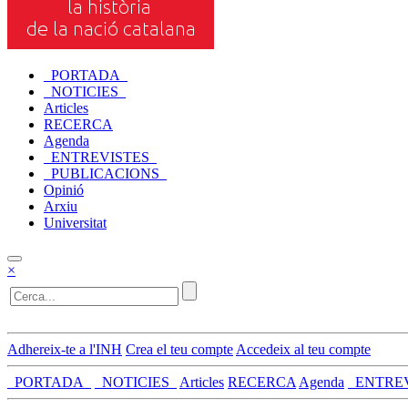
_PORTADA_
_NOTICIES_
Articles
RECERCA
Agenda
_ENTREVISTES_
_PUBLICACIONS_
Opinió
Arxiu
Universitat
×
Adhereix-te a l'INH
Crea el teu compte
Accedeix al teu compte
_PORTADA_
_NOTICIES_
Articles
RECERCA
Agenda
_ENTRE