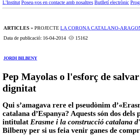
L'Institut
Poseu-vos en contacte amb nosaltres
Butlletí electrònic
Prog
ARTICLES
» PROJECTE
LA CORONA CATALANO-ARAGO
Data de publicació: 16-04-2014
15162
JORDI BILBENY
Pep Mayolas o l'esforç de salvar 
dignitat
Qui s’amagava rere el pseudònim d’«Erasme
catalana d’Espanya? Aquests són dos dels p
intitulat
Erasme i la construcció catalana 
Bilbeny per si us feia venir ganes de comprar