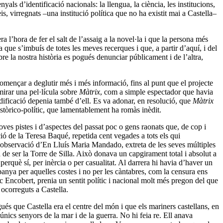
ls d’identificació nacionals: la llengua, la ciència, les institucions,
eis, virregnats –una institució política que no ha existit mai a Castella–
 l’hora de fer el salt de l’assaig a la novel·la i que la persona més
ue s’imbuís de totes les meves recerques i que, a partir d’aquí, i del
re la nostra història es pogués denunciar públicament i de l’altra,
va començar a deglutir més i més informació, fins al punt que el projecte
mirar una pel·lícula sobre
Màtrix
, com a simple espectador que havia
odificació depenia també d’ell. Es va adonar, en resolució, que
Màtrix
t històrico-polític, que lamentablement ha romàs inèdit.
ves pistes i d’aspectes del passat poc o gens raonats que, de cop i
ó de la Teresa Baqué, repetida cent vegades a tots els qui
a observació d’En Lluís Maria Mandado, extreta de les seves múltiples
a de ser la Torre de Silla. Això donava un capgirament total i absolut a
 perquè sí, per inèrcia o per casualitat. Al darrera hi havia d’haver un
panya per aquelles costes i no per les càntabres, com la censura ens
tic Encobert, prenia un sentit polític i nacional molt més pregon del que
 ocorreguts a Castella.
ués que Castella era el centre del món i que els mariners castellans, en
 únics senyors de la mar i de la guerra. No hi feia re. Ell anava