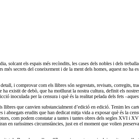
ia, solcant els espais més recòndits, les cases dels nobles i dels treballa
ecers més secrets del coneixement i de la ment dels homes, aquest no ha
etall, i comprovar com els llibres són segrestats, revisats, corregits, tr
a existit de debò, que ha motllurat la nostra cultura, definit els nostre
ficció inoculada per la censura i què és la realitat pelada dels fets –aques
els llibres que canvien substancialment d’edició en edició. Tenim les carte
s i abnegats erudits que han dedicat mitja vida a exposar què és la censu
criptors, com podem constatar a tantes i tantes obres dels segles XVI i XV
moriran en raríssimes circumstàncies, just en el moment que volien preserv