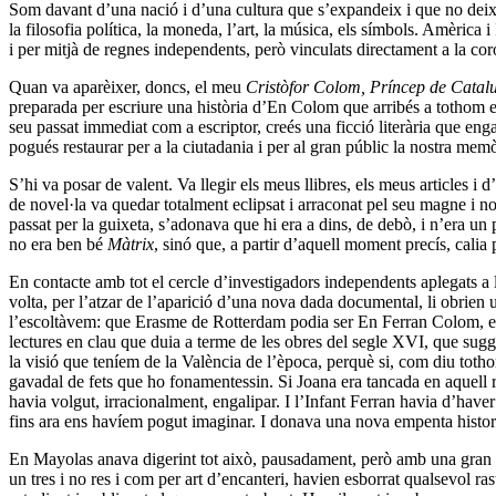
Som davant d’una nació i d’una cultura que s’expandeix i que no deixa d’
la filosofia política, la moneda, l’art, la música, els símbols. Amèrica i
i per mitjà de regnes independents, però vinculats directament a la cor
Quan va aparèixer, doncs, el meu
Cristòfor Colom, Príncep de Cata
preparada per escriure una història d’En Colom que arribés a tothom er
seu passat immediat com a escriptor, creés una ficció literària que eng
pogués restaurar per a la ciutadania i per al gran públic la nostra mem
S’hi va posar de valent. Va llegir els meus llibres, els meus articles i d
de novel·la va quedar totalment eclipsat i arraconat pel seu magne i no
passat per la guixeta, s’adonava que hi era a dins, de debò, i n’era un
no era ben bé
Màtrix
, sinó que, a partir d’aquell moment precís, calia
En contacte amb tot el cercle d’investigadors independents aplegats a 
volta, per l’atzar de l’aparició d’una nova dada documental, li obrien
l’escoltàvem: que Erasme de Rotterdam podia ser En Ferran Colom, el f
lectures en clau que duia a terme de les obres del segle XVI, que sugge
la visió que teníem de la València de l’època, perquè si, com diu tothom,
gavadal de fets que ho fonamentessin. Si Joana era tancada en aquell r
havia volgut, irracionalment, engalipar. I l’Infant Ferran havia d’haver
fins ara ens havíem pogut imaginar. I donava una nova empenta historio
En Mayolas anava digerint tot això, pausadament, però amb una gran dili
un tres i no res i com per art d’encanteri, havien esborrat qualsevol ras