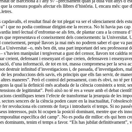
sitat de Barcelona a l’any 97 –precisament quan ja duia vuit anys d’estu
ue la censura pogués afectar els llibres d’història. I, encara més: que 
letres.
capdavalls, el resultat final de tot plegat va ser el silenciament dels est
va” i que no podia continuar dirigint-me la recerca. No hi havia pas ca
dia intel·lectual d’enfrontar-se als fets, de plantar cara a la censura d’
s que representava el coneixement dels coneixements: la Universitat. Un
del coneixement, perquè llavors ja mai més no podrem saber el que va pa
I. La Universitat –o, més ben dit, una part important del seu professorat 
ia– s’havien manipulat i tergiversat a gust del censor, llavors tot caldr
ar creient, defensant i ensenyant el que creien, defensaven i ensenyaven.
ormació, d’una informació, de tot en tot, massa compromesa per la seva 
ot destruir infinitud d’investigacions i, de passada, d’investigadors, mal
 de les produccions dels savis, els principis que ells fan servir, de man
 altres maneres”. Però el control del pensament, com és obvi, no té per fin
gons la qual la definició més acabada de la ciència consisteix a tenir, se
tensions de legitimitat”. Però això no té res a veure amb el debat científ
lucions científiques tenen l’efecte de transformar la jerarquia de les i
sectors sencers de la ciència poden caure en la inactualitat, l’obsolescèn
er revoluciona els corrents de força i introdueix el temps. Si no passés 
als seus interessos, puix hi ocupen la posició dominant, mentre que els i
temporalitat específica del camp”. No es podia dir millor: els qui hem 
ors dominants, tenim el temps a favor. “Els has jubilat definitivament”, 