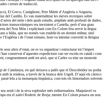
ades i errors de traducció.
osco), El Greco, Castiglione, Pere Màrtir d’Angleria o Anguera,
z del Castillo. Es van materialitzar les meves recerques sobre
d’arreu del món i dels quals estudis, ampliats amb profusió de dades,
cions transoceàniques era inexistent a Castella, però d’una gran
coberta del Nou Món i explicitant com En Colom feia servir la llegua
lans a Itàlia, que no només van establir-hi un domini militar, sinó
e l’Església i de l’estat romans, hom va intentar convertir la llengua
seus afers d’estat, on es va organitzar i estructurar tot l’imperi
 s’han conservat d’aquestes expedicions van ser escrits en català i com
ir, congruentment amb tot això, que si Carles va triar un monestir
ep de Catalunya
, en què deixava a palès que el Descobridor no podia
 amb la reialesa, a través de la branca dels Urgell. D’aquí els càrrecs
a paral·lela a la monarquia hispànica, com tots els historiadors solvents
seu zenit i de la seva esplendor més enlluernadora. Maquiavel va
l Papa era el xativí Roderic de Borja; mentre En Colom posava un nou