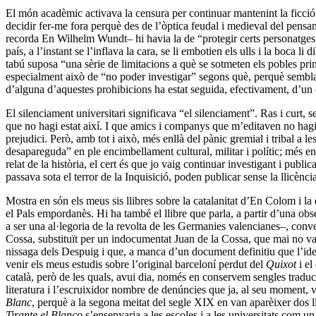
El món acadèmic activava la censura per continuar mantenint la ficció 
decidir fer-me fora perquè des de l’òptica feudal i medieval del pensa
recorda En Wilhelm Wundt– hi havia la de “protegir certs personatges 
país, a l’instant se l’inflava la cara, se li embotien els ulls i la boc
tabú suposa “una sèrie de limitacions a què se sotmeten els pobles prim
especialment això de “no poder investigar” segons què, perquè sembla 
d’alguna d’aquestes prohibicions ha estat seguida, efectivament, d’un 
El silenciament universitari significava “el silenciament”. Ras i curt, 
que no hagi estat així. I que amics i companys que m’editaven no hagin
prejudici. Però, amb tot i això, més enllà del pànic gremial i tribal a
desapareguda” en ple encimbellament cultural, militar i polític; més enl
relat de la història, el cert és que jo vaig continuar investigant i pub
passava sota el terror de la Inquisició, poden publicar sense la llicència 
Mostra en són els meus sis llibres sobre la catalanitat d’En Colom i l
el Pals empordanès. Hi ha també el llibre que parla, a partir d’una o
a ser una al·legoria de la revolta de les Germanies valencianes–, conv
Cossa, substituït per un indocumentat Juan de la Cossa, que mai no v
nissaga dels Despuig i que, a manca d’un document definitiu que l’iden
venir els meus estudis sobre l’original barceloní perdut del
Quixot
i el
català, però de les quals, avui dia, només en conservem sengles traduc
literatura i l’escruixidor nombre de denúncies que ja, al seu moment, 
Blanc
, perquè a la segona meitat del segle XIX en van aparèixer dos ll
Tirante el Blanco
s’ensenyaria a les escoles i a les universitats com un 