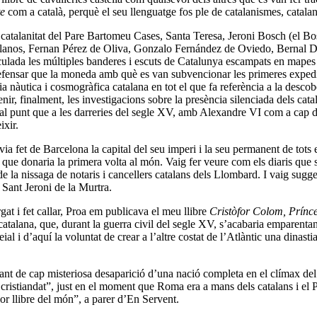
te
com a català, perquè el seu llenguatge fos ple de catalanismes, catalan
a catalanitat del Pare Bartomeu Cases, Santa Teresa, Jeroni Bosch (el B
llanos, Fernan Pérez de Oliva, Gonzalo Fernández de Oviedo, Bernal Día
ulada les múltiples banderes i escuts de Catalunya escampats en mapes 
defensar que la moneda amb què es van subvencionar les primeres expedi
ncia nàutica i cosmogràfica catalana en tot el que fa referència a la des
enir, finalment, les investigacions sobre la presència silenciada dels cata
s a tal punt que a les darreries del segle XV, amb Alexandre VI com a cap d
ixir.
fet de Barcelona la capital del seu imperi i la seu permanent de tots els 
l que donaria la primera volta al món. Vaig fer veure com els diaris que
a nissaga de notaris i cancellers catalans dels Llombard. I vaig sugger
 Sant Jeroni de la Murtra.
at i fet callar, Proa em publicava el meu llibre
Cristòfor Colom, Prínc
talana, que, durant la guerra civil del segle XV, s’acabaria emparentant
l i d’aquí la voluntat de crear a l’altre costat de l’Atlàntic una dinasti
 de cap misteriosa desaparició d’una nació completa en el clímax del 
 cristiandat”, just en el moment que Roma era a mans dels catalans i e
llor llibre del món”, a parer d’En Servent.