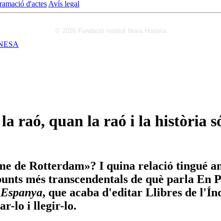
ramació d'actes
Avís legal
© 2026 Fundació Institut Nova Història
NESA
la raó, quan la raó i la història 
 de Rotterdam»? I quina relació tingué amb 
unts més transcendentals de què parla En P
d'Espanya
, que acaba d'editar Llibres de l'Í
-lo i llegir-lo.