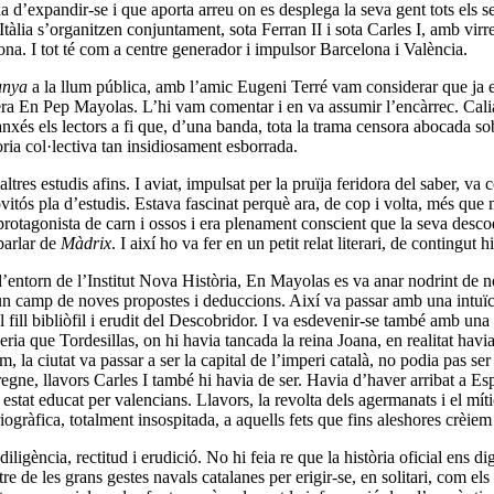
expandir-se i que aporta arreu on es desplega la seva gent tots els senya
 Itàlia s’organitzen conjuntament, sota Ferran II i sota Carles I, amb virr
ona. I tot té com a centre generador i impulsor Barcelona i València.
lunya
a la llum pública, amb l’amic Eugeni Terré vam considerar que ja era
a En Pep Mayolas. L’hi vam comentar i en va assumir l’encàrrec. Calia q
anxés els lectors a fi que, d’una banda, tota la trama censora abocada sob
òria col·lectiva tan insidiosament esborrada.
’altres estudis afins. I aviat, impulsat per la pruïja feridora del saber, 
vitós pla d’estudis. Estava fascinat perquè ara, de cop i volta, més que 
 protagonista de carn i ossos i era plenament conscient que la seva desc
 parlar de
Màdrix
. I així ho va fer en un petit relat literari, de contingu
l’entorn de l’Institut Nova Història, En Mayolas es va anar nodrint de no
 un camp de noves propostes i deduccions. Així va passar amb una intuïci
ill bibliòfil i erudit del Descobridor. I va esdevenir-se també amb un
ria que Tordesillas, on hi havia tancada la reina Joana, en realitat havi
 la ciutat va passar a ser la capital de l’imperi català, no podia pas ser
egne, llavors Carles I també hi havia de ser. Havia d’haver arribat a Es
 estat educat per valencians. Llavors, la revolta dels agermanats i el mí
gràfica, totalment insospitada, a aquells fets que fins aleshores crèiem
gència, rectitud i erudició. No hi feia re que la història oficial ens dig
tre de les grans gestes navals catalanes per erigir-se, en solitari, com els