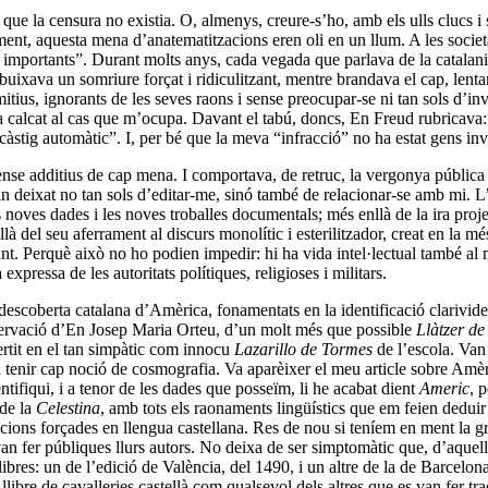
que la censura no existia. O, almenys, creure-s’ho, amb els ulls clucs i
ment, aquesta mena d’anatematitzacions eren oli en un llum. A les societ
importants”. Durant molts anys, cada vegada que parlava de la catalanit
a li dibuixava un somriure forçat i ridiculitzant, mentre brandava el cap,
itius, ignorants de les seves raons i sense preocupar-se ni tan sols d’i
calcat al cas que m’ocupa. Davant el tabú, doncs, En Freud rubricava: “
càstig automàtic”. I, per bé que la meva “infracció” no ha estat gens inv
sense additius de cap mena. I comportava, de retruc, la vergonya pública i
 deixat no tan sols d’editar-me, sinó també de relacionar-se amb mi. L’a
 les noves dades i les noves troballes documentals; més enllà de la ira pr
là del seu aferrament al discurs monolític i esterilitzador, creat en la mé
licant. Perquè això no ho podien impedir: hi ha vida intel·lectual també a
expressa de les autoritats polítiques, religioses i militars.
a descoberta catalana d’Amèrica, fonamentats en la identificació clarivi
bservació d’En Josep Maria Orteu, d’un molt més que possible
Llàtzer d
ertit en el tan simpàtic com innocu
Lazarillo de Tormes
de l’escola. Van
a tenir cap noció de cosmografia. Va aparèixer el meu article sobre A
tifiqui, i a tenor de les dades que posseïm, li he acabat dient
Americ
, 
 de la
Celestina
, amb tots els raonaments lingüístics que em feien deduir
cions forçades en llengua castellana. Res de nou si teníem en ment la gr
van fer públiques llurs autors. No deixa de ser simptomàtic que, d’aquell
ibres: un de l’edició de València, del 1490, i un altre de la de Barcelo
llibre de cavalleries castellà com qualsevol dels altres que es van fer tra