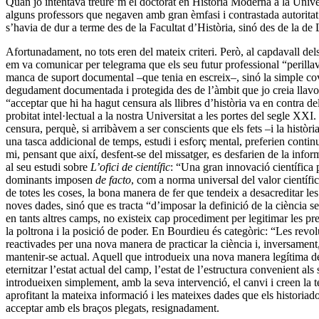
Quan jo intentava treure’m el doctorat en Història Moderna a la Univer
alguns professors que negaven amb gran èmfasi i contrastada autoritat q
s’havia de dur a terme des de la Facultat d’Història, sinó des de la de L
Afortunadament, no tots eren del mateix criteri. Però, al capdavall dels 
em va comunicar per telegrama que els seu futur professional “perilla
manca de suport documental –que tenia en escreix–, sinó la simple covar
degudament documentada i protegida des de l’àmbit que jo creia llavor
“acceptar que hi ha hagut censura als llibres d’història va en contra 
probitat intel·lectual a la nostra Universitat a les portes del segle XX
censura, perquè, si arribàvem a ser conscients que els fets –i la històr
una tasca addicional de temps, estudi i esforç mental, preferien continu
mi, pensant que així, desfent-se del missatger, es desfarien de la inf
al seu estudi sobre
L’ofici de científic
: “Una gran innovació científica p
dominants imposen
de facto
, com a norma universal del valor científic
de totes les coses, la bona manera de fer que tendeix a desacreditar les
noves dades, sinó que es tracta “d’imposar la definició de la ciència se
en tants altres camps, no existeix cap procediment per legitimar les pre
la poltrona i la posició de poder. En Bourdieu és categòric: “Les revo
reactivades per una nova manera de practicar la ciència i, inversament, 
mantenir-se actual. Aquell que introdueix una nova manera legítima de f
eternitzar l’estat actual del camp, l’estat de l’estructura convenient 
introdueixen simplement, amb la seva intervenció, el canvi i creen la 
aprofitant la mateixa informació i les mateixes dades que els historiad
acceptar amb els braços plegats, resignadament.