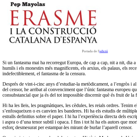
Portada de l'
edició
Si un fantasma mai ha recorregut Europa, de cap a cap, nit a nit, dia a d
humils i els monestirs més magnificents, els arxius, els palaus, els r
indefectiblement, el fantasma de la censura.
Després de vint-i-cinc anys d’estudiar-la metòdicament, a l’engròs i al d
del censor, he arribat al convenciment que l’únic fantasma europeu que h
consubstancial que ja és del tot impossible discernir què és fruit de la 
Hi ha les lleis, les pragmàtiques, les cèdules, les reials ordres. Tenim 
s’enfosqueixen o es canvien les banderes. Hi ha els estudis de múltiple
estralls definitius sobre el paper. I hi ha l’experiència directa dels es
i aspra o d’una tenor subtil i opaca. I fins i tot hi ha els autors que 
esforç desmesurat per estampar-les mirant de burlar l’aparell censor.