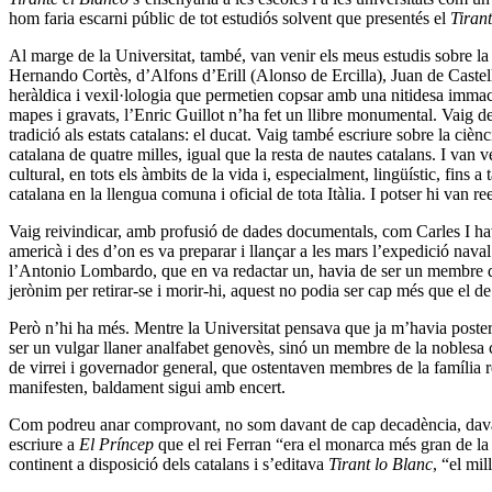
hom faria escarni públic de tot estudiós solvent que presentés el
Tiran
Al marge de la Universitat, també, van venir els meus estudis sobre l
Hernando Cortès, d’Alfons d’Erill (Alonso de Ercilla), Juan de Caste
heràldica i vexil·lologia que permetien copsar amb una nitidesa immac
mapes i gravats, l’Enric Guillot n’ha fet un llibre monumental. Vaig 
tradició als estats catalans: el ducat. Vaig també escriure sobre la ciè
catalana de quatre milles, igual que la resta de nautes catalans. I van v
cultural, en tots els àmbits de la vida i, especialment, lingüístic, fin
catalana en la llengua comuna i oficial de tota Itàlia. I potser hi van ree
Vaig reivindicar, amb profusió de dades documentals, com Carles I havia 
americà i des d’on es va preparar i llançar a les mars l’expedició nava
l’Antonio Lombardo, que en va redactar un, havia de ser un membre de l
jerònim per retirar-se i morir-hi, aquest no podia ser cap més que el de
Però n’hi ha més. Mentre la Universitat pensava que ja m’havia posterg
ser un vulgar llaner analfabet genovès, sinó un membre de la noblesa ca
de virrei i governador general, que ostentaven membres de la família reia
manifesten, baldament sigui amb encert.
Com podreu anar comprovant, no som davant de cap decadència, davant
escriure a
El Príncep
que el rei Ferran “era el monarca més gran de la
continent a disposició dels catalans i s’editava
Tirant lo Blanc
, “el mi