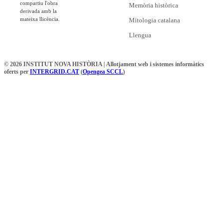
compartiu l'obra
Memòria històrica
derivada amb la
mateixa llicència.
Mitologia catalana
Llengua
© 2026 INSTITUT NOVA HISTÒRIA | Allotjament web i sistemes informàtics
oferts per
INTERGRID.CAT
(
Opengea SCCL
)