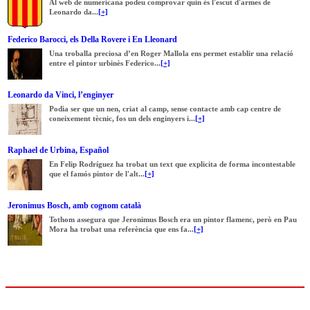
Al web de numericana podeu comprovar quin és l'escut d'armes de
Leonardo da...
[+]
Federico Barocci, els Della Rovere i En Lleonard
Una troballa preciosa d’en Roger Mallola ens permet establir una relació
entre el pintor urbinès Federico...
[+]
Leonardo da Vinci, l’enginyer
Podia ser que un nen, criat al camp, sense contacte amb cap centre de
coneixement tècnic, fos un dels enginyers i...
[+]
Raphael de Urbina, Español
En Felip Rodríguez ha trobat un text que explicita de forma incontestable
que el famós pintor de l'alt...
[+]
Jeronimus Bosch, amb cognom català
Tothom assegura que Jeronimus Bosch era un pintor flamenc, però en Pau
Mora ha trobat una referència que ens fa...
[+]