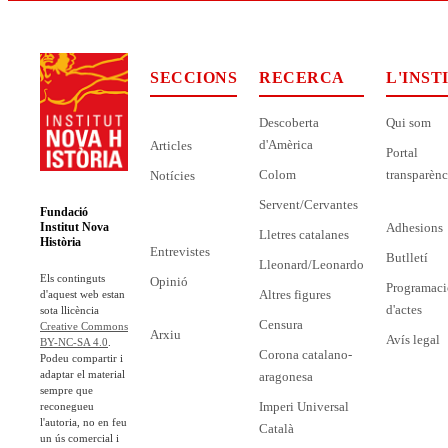
SECCIONS
RECERCA
L'INST
Descoberta
Qui som
d'Amèrica
Articles
Portal
Colom
transparènc
Notícies
Servent/Cervantes
Fundació
Adhesions
Institut Nova
Lletres catalanes
Història
Entrevistes
Butlletí
Lleonard/Leonardo
Els continguts
Opinió
Programaci
Altres figures
d'aquest web estan
d'actes
sota llicència
Censura
Creative Commons
Arxiu
Avís legal
BY-NC-SA 4.0
.
Corona catalano-
Podeu compartir i
adaptar el material
aragonesa
sempre que
Imperi Universal
reconegueu
l'autoria, no en feu
Català
un ús comercial i