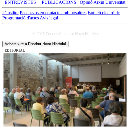
_ENTREVISTES_
_PUBLICACIONS_
Opinió
Arxiu
Universitat
L'Institut
Poseu-vos en contacte amb nosaltres
Butlletí electrònic
Programació d'actes
Avís legal
© 2026 Fundació Institut Nova Història
Adhereix-te a l'Institut Nova Història!
EDITORIAL