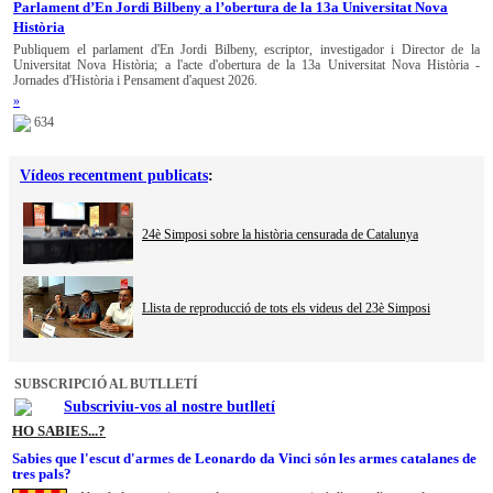
Parlament d’En Jordi Bilbeny a l’obertura de la 13a Universitat Nova
Història
Publiquem el parlament d'En Jordi Bilbeny, escriptor, investigador i Director de la
Universitat Nova Història; a l'acte d'obertura de la 13a Universitat Nova Història -
Jornades d'Història i Pensament d'aquest 2026.
»
634
Vídeos recentment publicats
:
24è Simposi sobre la història censurada de Catalunya
Llista de reproducció de tots els videus del 23è Simposi
SUBSCRIPCIÓ AL BUTLLETÍ
Subscriviu-vos al nostre butlletí
HO SABIES...?
Sabies que l'escut d'armes de Leonardo da Vinci són les armes catalanes de
tres pals?