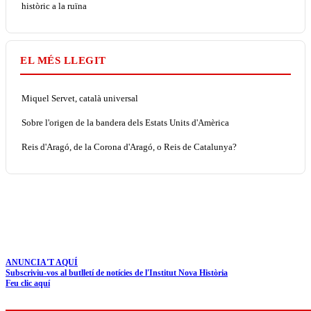
històric a la ruïna
EL MÉS LLEGIT
Miquel Servet, català universal
Sobre l'origen de la bandera dels Estats Units d'Amèrica
Reis d'Aragó, de la Corona d'Aragó, o Reis de Catalunya?
ANUNCIA'T AQUÍ
Subscriviu-vos al butlletí de notícies de l'Institut Nova Història
Feu clic aquí