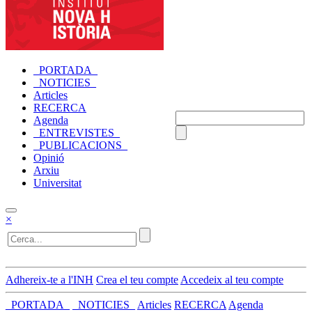
_PORTADA_
_NOTICIES_
Articles
RECERCA
Agenda
_ENTREVISTES_
_PUBLICACIONS_
Opinió
Arxiu
Universitat
×
Adhereix-te a l'INH
Crea el teu compte
Accedeix al teu compte
_PORTADA_
_NOTICIES_
Articles
RECERCA
Agenda