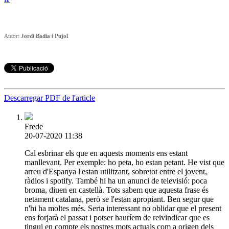
Autor:
Jordi Badia i Pujol
Descarregar PDF de l'article
Frede
20-07-2020 11:38
Cal esbrinar els que en aquests moments ens estant
manllevant. Per exemple: ho peta, ho estan petant. He vist que
arreu d'Espanya l'estan utilitzant, sobretot entre el jovent,
ràdios i spotify. També hi ha un anunci de televisió: poca
broma, diuen en castellà. Tots sabem que aquesta frase és
netament catalana, però se l'estan apropiant. Ben segur que
n'hi ha moltes més. Seria interessant no oblidar que el present
ens forjarà el passat i potser hauríem de reivindicar que es
tingui en compte els nostres mots actuals com a origen dels