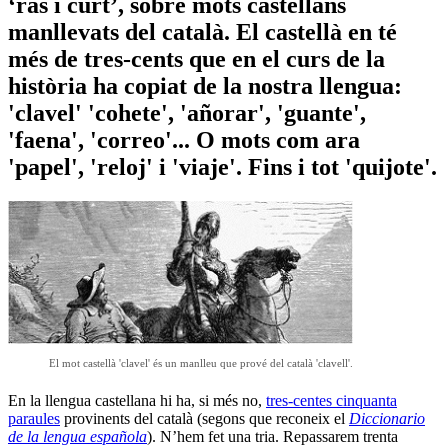
‘ras i curt’, sobre mots castellans
manllevats del català. El castellà en té
més de tres-cents que en el curs de la
història ha copiat de la nostra llengua:
'clavel' 'cohete', 'añorar', 'guante',
'faena', 'correo'... O mots com ara
'papel', 'reloj' i 'viaje'. Fins i tot 'quijote'.
El mot castellà 'clavel' és un manlleu que prové del català 'clavell'.
En la llengua castellana hi ha, si més no,
tres-centes cinquanta
paraules
provinents del català (segons que reconeix el
Diccionario
de la lengua española
). N’hem fet una tria. Repassarem trenta