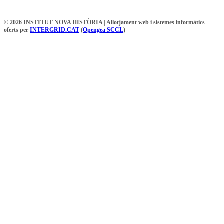
© 2026 INSTITUT NOVA HISTÒRIA | Allotjament web i sistemes informàtics
oferts per
INTERGRID.CAT
(
Opengea SCCL
)