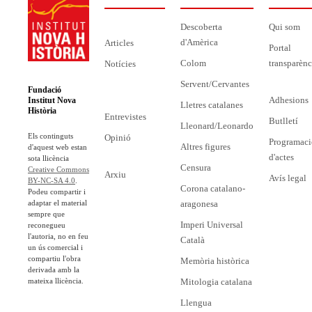
Descoberta
Qui som
d'Amèrica
Articles
Portal
Colom
transparènc
Notícies
Servent/Cervantes
Fundació
Adhesions
Institut Nova
Lletres catalanes
Història
Entrevistes
Butlletí
Lleonard/Leonardo
Els continguts
Opinió
Programaci
Altres figures
d'aquest web estan
d'actes
sota llicència
Censura
Creative Commons
Arxiu
Avís legal
BY-NC-SA 4.0
.
Corona catalano-
Podeu compartir i
adaptar el material
aragonesa
sempre que
Imperi Universal
reconegueu
l'autoria, no en feu
Català
un ús comercial i
compartiu l'obra
Memòria històrica
derivada amb la
mateixa llicència.
Mitologia catalana
Llengua