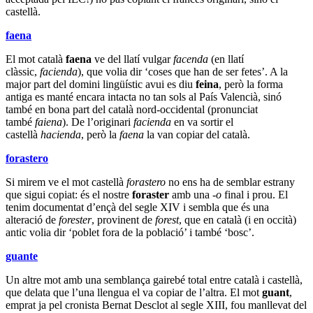
castellà.
faena
El mot català
faena
ve del llatí vulgar
facenda
(en llatí
clàssic,
facienda
), que volia dir ‘coses que han de ser fetes’. A la
major part del domini lingüístic avui es diu
feina
, però la forma
antiga es manté encara intacta no tan sols al País Valencià, sinó
també en bona part del català nord-occidental (pronunciat
també
faiena
). De l’originari
facienda
en va sortir el
castellà
hacienda
, però la
faena
la van copiar del català.
forastero
Si mirem ve el mot castellà
forastero
no ens ha de semblar estrany
que sigui copiat: és el nostre
foraster
amb una
-o
final i prou. El
tenim documentat d’ençà del segle XIV i sembla que és una
alteració de
forester
, provinent de
forest
, que en català (i en occità)
antic volia dir ‘poblet fora de la població’ i també ‘bosc’.
guante
Un altre mot amb una semblança gairebé total entre català i castellà,
que delata que l’una llengua el va copiar de l’altra. El mot
guant
,
emprat ja pel cronista Bernat Desclot al segle XIII, fou manllevat del