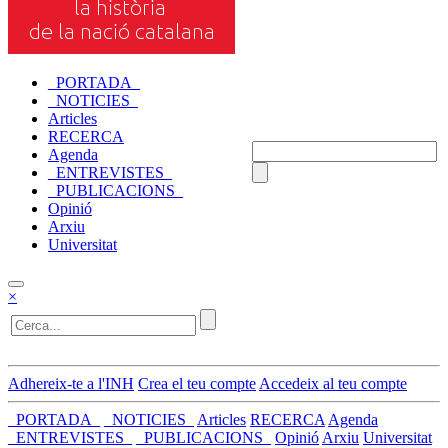
_PORTADA_
_NOTICIES_
Articles
RECERCA
Agenda
_ENTREVISTES_
_PUBLICACIONS_
Opinió
Arxiu
Universitat
×
Adhereix-te a l'INH
Crea el teu compte
Accedeix al teu compte
_PORTADA_
_NOTICIES_
Articles
RECERCA
Agenda
_ENTREVISTES_
_PUBLICACIONS_
Opinió
Arxiu
Universitat