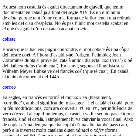
Aquest nom castellà és agafat directament de
clavell
, que tenim
documentat en català ja a final del segle XIV. És un diminutiu
de
clau
, perquè tant l’olor com la forma de la flor tenen una retirada
amb les del clau d’espècia. No és pas l’únic mot castellà acabat en
-
el
que és agafat d’un de català acabat en
-ell
.
cohete
Encara que la hac ens pugui confondre, el mot
cohete
és una còpia
del nostre
coet
. A l’hora d’establir-ne l’origen, l’etimòleg Joan
Coromines dubta si prové del català antic i dialectal
coa
(‘cua’) o bé
del llatí
caudatus
(‘amb cua’). En canvi, segons el lingüista suís
Wilhelm Meyer-Lübke ve del francès
coé
(‘que té cua’). En català,
el tenim documentat del 1445.
correo
Fa segles, en francès es formà el mot
corlieu
(literalment,
‘correlloc’), amb el significat de ‘missatger’. I el català el copià, però
hi féu modificacions, com ara convertir
-rl-
en
-rr-
, per influència del
verb
córrer
. I al cap d’un temps, el castellà va fer seu no pas el terme
francès, sinó el català, i simplement hi va canviar la vocal final. Això
de copiar d’una llengua que ha copiat d’una altra també passa ara,
però a la inversa: molts catalans diuen
xàndal
o
xòfer
(forma
acceptada pel IEC!) no pas copiant el francès originari, sinó el