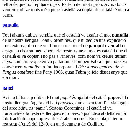
relliscós que no trepitjarem pas. Parlem del mot i prou. Avui, doncs,
veurem quinze mots més que el castellà va copiar del català. Anem a
pams.
pantalla
Tot i alguns dubtes, sembla que el castellà va agafar el mot
pantalla
de la nostra llengua. Joan Coromines, que hi dedica una explicació
molt extensa, diu que ve d’un encreuament de
pàmpol
i
ventalla
i
desgrana els arguments per a demostrar que el mot és català i que el
castellà el va copiar, i no pas a l’inrevés, com hom va creure durant
anys. Diu també que en va parlar amb Pompeu Fabra i que no el va
convèncer:
pantalla
no fou incorporat al
Diccionari general de la
llengua catalana
fins l’any 1966, quan Fabra ja feia disset anys que
era mort.
papel
Ací no hi ha cap dubte. El mot
papel
és agafat del català
paper
. I la
nostra llengua l’agafa del llatí
papyrus
, que al seu torn l’havia agafat
del grec
pápyros
‘papir’. Segons Coromines, el català el va
transmetre a la resta de llengües europees, ‘quan descabdellàrem la
fabricació de paper apresa dels àrabs i moros’. En català, el tenim
registrat d’ençà del 1249, en un document de Cotlliure.