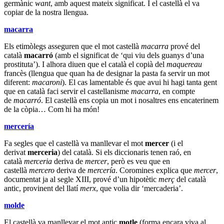
germànic
want
, amb aquest mateix significat. I el castellà el va
copiar de la nostra llengua.
macarra
Els etimòlegs asseguren que el mot castellà
macarra
prové del
català
macarró
(amb el significat de ‘qui viu dels guanys d’una
prostituta’). I alhora diuen que el català el copià del
maquereau
francès (llengua que quan ha de designar la pasta fa servir un mot
diferent:
macaroni
). El cas lamentable és que avui hi hagi tanta gent
que en català faci servir el castellanisme
macarra
, en compte
de
macarró
. El castellà ens copia un mot i nosaltres ens encaterinem
de la còpia… Com hi ha món!
mercería
Fa segles que el castellà va manllevar el mot
mercer
(i el
derivat
merceria
) del català. Si els diccionaris tenen raó, en
català
merceria
deriva de
mercer
, però es veu que en
castellà
mercero
deriva de
mercería
. Coromines explica que
mercer
,
documentat ja al segle XIII, prové d’un hipotètic
merç
del català
antic, provinent del llatí
merx
, que volia dir ‘mercaderia’.
molde
El castellà va manllevar el mot antic
motle
(forma encara viva al