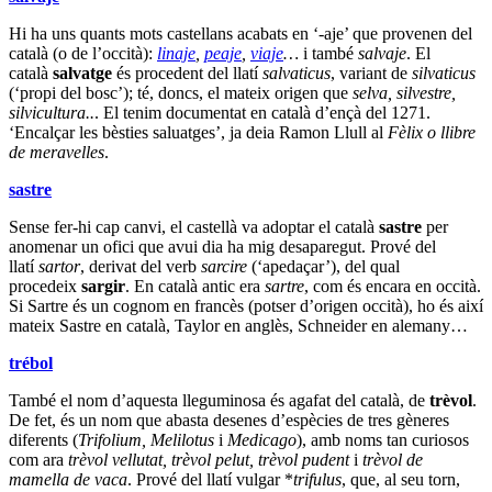
Hi ha uns quants mots castellans acabats en ‘-aje’ que provenen del
català (o de l’occità):
linaje
,
peaje
,
viaje
…
i també
salvaje
. El
català
salvatge
és procedent del llatí
salvaticus
, variant de
silvaticus
(‘propi del bosc’); té, doncs, el mateix origen que
selva, silvestre,
silvicultura..
. El tenim documentat en català d’ençà del 1271.
‘Encalçar les bèsties saluatges’, ja deia Ramon Llull al
Fèlix o llibre
de meravelles
.
sastre
Sense fer-hi cap canvi, el castellà va adoptar el català
sastre
per
anomenar un ofici que avui dia ha mig desaparegut. Prové del
llatí
sartor
, derivat del verb
sarcire
(‘apedaçar’), del qual
procedeix
sargir
. En català antic era
sartre
, com és encara en occità.
Si Sartre és un cognom en francès (potser d’origen occità), ho és així
mateix Sastre en català, Taylor en anglès, Schneider en alemany…
trébol
També el nom d’aquesta lleguminosa és agafat del català, de
trèvol
.
De fet, és un nom que abasta desenes d’espècies de tres gèneres
diferents (
Trifolium, Melilotus
i
Medicago
), amb noms tan curiosos
com ara
trèvol vellutat, trèvol pelut, trèvol pudent
i
trèvol de
mamella de vaca
. Prové del llatí vulgar *
trifulus
, que, al seu torn,