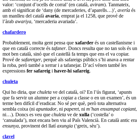
valor: ‘conjunt d’ocells de corral’ (en català,
aviram
). Tanmateix,
amb el significat de ‘dany (de mercaderies, d’aparells…)’,
avería
és
un manlleu del català
avaria
, emprat ja el 1258, que prové de
l’àrab
awariya
, ‘mercaderia avariada’.
chafardero
Probablement, molta gent pensa que
xafarder
és un castellanisme i
que en català correcte és
tafaner
. Doncs resulta que no tan sols és un
mot ben català, sinó que el castellà fa temps que ens el va copiar.
Prové de
safaretger
, perquè als safareigs públics s’hi anava a rentar
la roba, però també a xerrar i a tafanejar. D’ací vénen també les
expressions
fer safareig
i
haver-hi safareig
.
chuleta
Qui ho diria, que
chuleta
ve del català, oi? En l’ús figurat, ‘apunts
que fa servir un alumne per a copiar a classe o en un examen’, és un
terme ben difícil d’eradicar. No sé per què, però tota alternativa
sembla coixa (ni
apuntador
, ni
paperet
, ni
m’han enxampat copiant
,
ni…). Doncs es veu que
chuleta
ve de
xulla
(‘costella’ o
‘cansalada’), mot encara ben viu al País Valencià. En català antic era
ensunya
, provinent del llatí
axungia
(‘greix, sèu’).
clavel