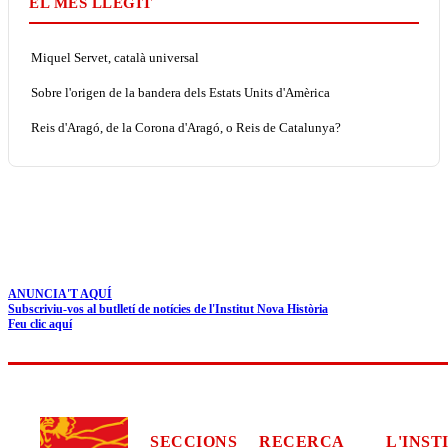
EL MÉS LLEGIT
Miquel Servet, català universal
Sobre l'origen de la bandera dels Estats Units d'Amèrica
Reis d'Aragó, de la Corona d'Aragó, o Reis de Catalunya?
ANUNCIA'T AQUÍ
Subscriviu-vos al butlletí de notícies de l'Institut Nova Història
Feu clic aquí
SECCIONS
RECERCA
L'INST