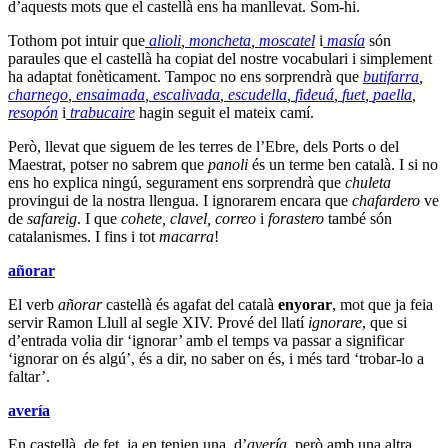
d’aquests mots que el castellà ens ha manllevat. Som-hi.
Tothom pot intuir que
alioli
,
moncheta
,
moscatel
i
masía
són
paraules que el castellà ha copiat del nostre vocabulari i simplement
ha adaptat fonèticament. Tampoc no ens sorprendrà que
butifarra
,
charnego
,
ensaimada
,
escalivada
,
escudella
,
fideuá
,
fuet
,
paella
,
resopón
i
trabucaire
hagin seguit el mateix camí.
Però, llevat que siguem de les terres de l’Ebre, dels Ports o del
Maestrat, potser no sabrem que
panoli
és un terme ben català. I si no
ens ho explica ningú, segurament ens sorprendrà que
chuleta
provingui de la nostra llengua. I ignorarem encara que
chafardero
ve
de
safareig
. I que
cohete, clavel, correo
i
forastero
també són
catalanismes. I fins i tot
macarra
!
añorar
El verb
añorar
castellà és agafat del català
enyorar
, mot que ja feia
servir Ramon Llull al segle XIV. Prové del llatí
ignorare
, que si
d’entrada volia dir ‘ignorar’ amb el temps va passar a significar
‘ignorar on és algú’, és a dir, no saber on és, i més tard ‘trobar-lo a
faltar’.
avería
En castellà, de fet, ja en tenien una, d’
avería
, però amb una altra