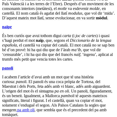
País Valencià i a les terres de l’Ebre). Després d’un moviment de les
consonants interiors (metàtesi), el
motle
va esdevenir
molde
, en
castellà. El nom català és agafat del llatí
modulus
, que vol dir ‘mida’.
D’aquest mateix mot llatí, sense evolucionar, en va sortir
mòdul
.
naipe
És ben curiós que avui tothom digui
carta
(i
joc de cartes
) i quasi
s’hagi perdut el mot
naip
, que, segons el
Diccionario de la lengua
española
, el castellà va copiar del català. El mot català no se sap ben
bé d’on prové: hi ha qui diu que de l’àrab
ma‘íb
, que vol dir
‘censurable’, i hi ha qui diu que del francès
naïf
, ‘ingenu’, aplicat al
trumfo més petit que vencia totes les cartes.
panoli
I acabem l’article d’avui amb un mot que té una història
curiosa:
panoli
. El panoli és una coca pròpia de Tortosa, del
Maestrat i dels Ports, feta adés amb vi blanc, adés amb aiguardent.
L’origen del mot és el sintagma
pa en oli.
Un panoli, figuradament,
és un beneit. Igualment, a Mallorca
pamboli
té aquests mateixos
significats, literal i figurat. I el castellà, quan va copiar el mot,
solament s’endugué el segon. Als Països Catalans fa segles que
mengem
pa amb oli
, que sembla que és el precedent del pa amb
tomàquet.