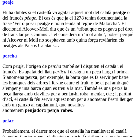
peaje
Hi ha dubtes si el castellà va agafar aquest mot del català
peatge
o
del francès
péage
. El cas és que ja el 1278 tenim documentada la
frase ‘Fer o posar peatge e noua leuda al regne de Malorcha’. El
diccionari Alcover-Moll diu que és un ‘tribut que es pagava pel dret
de transitar pels camins’. I el considera un ‘mot antic’, potser perquè
ni Alcover ni Moll no sospitaven amb quina força revifarien els
peatges als Països Catalans…
percha
Com
peaje
, l’origen de
percha
també se’l disputen el català i el
francès. És agafat del llatí
pertica
i designa un peça llarga i prima.
S’anomena
perxa
, per exemple, la barra que es fa servir per batre
les branques dels arbres i fer-ne caure el fruit, o bé el pal amb què
s’empeny una barca quan es treu a la mar. També és una perxa la
peça llarga amb clavilles per a penjar-hi roba, menjar, etc.; i, partint
d’ací, el castellà féu servir aquest nom per a anomenar l’estri lleuger
amb un ganxo al capdamunt, que nosaltres
anomenem
penjador
o
penja-robes
.
petar
Probablement, el darrer mot que el castellà ha manllevat al català
és
petar
. Curiosament, el diccionari castellà atribueix al nostre
petar