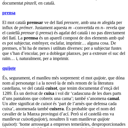
documentat
pinzell
, en català.
prensa
El mot català
premsar
ve del llatí
pressere
, amb una
m
afegida per
influx de
prémer
. Justament aquesta
m
–convertida en
n
– revela que
el castellà
prensar
(i
prensa
) és agafat del català i no pas directament
del llatí. La
premsa
és un aparell compost de dos elements amb què
es pot subjectar, estrènyer, esclafar, imprimir… alguna cosa. De
premses, n’hi ha de menes i utilitats diverses: per a subjectar fustes
que s’han d’encolar, per a doblegar planxes, per a extreure el suc del
raïm… i, naturalment, per a imprimir.
quijote
És, segurament, el manlleu més sorprenent: el mot
quijote
, que dóna
nom al personatge i a la novel·la de més renom de la literatura
castellana, ve del català
cuixot
, que tenim documentat d’ençà del
1289. És un derivat de
cuixa
i vol dir ‘cadascuna de les dues parts
d’uns pantalons que cobreix una cama’; també s’anomena
camal
.
Un altre significat de
cuixot
és ‘part de l’arnès que defensa cada
cuixa’, anomenada també
cuixera
. És probable que el nom del
cavaller de la Manxa provingui d’ací. Però si el castellà ens va
manllevar
cuixot
(
quijote
), nosaltres li vam manllevar
quijote
(
quixot
): ‘home arrossegat a empreses temeràries, desproporcionades