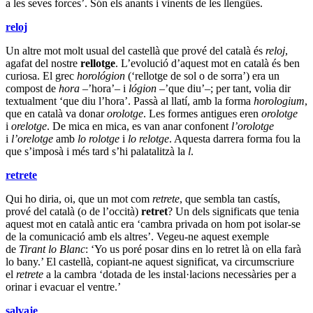
a les seves forces’. Són els anants i vinents de les llengües.
reloj
Un altre mot molt usual del castellà que prové del català és
reloj
,
agafat del nostre
rellotge
. L’evolució d’aquest mot en català és ben
curiosa. El grec
horológion
(‘rellotge de sol o de sorra’) era un
compost de
hora
–’hora’– i
lógion
–’que diu’–; per tant, volia dir
textualment ‘que diu l’hora’. Passà al llatí, amb la forma
horologium
,
que en català va donar
orolotge
. Les formes antigues eren
orolotge
i
orelotge
. De mica en mica, es van anar confonent
l’orolotge
i
l’orelotge
amb
lo rolotge
i
lo relotge
. Aquesta darrera forma fou la
que s’imposà i més tard s’hi palatalitzà la
l
.
retrete
Qui ho diria, oi, que un mot com
retrete
, que sembla tan castís,
prové del català (o de l’occità)
retret
? Un dels significats que tenia
aquest mot en català antic era ‘cambra privada on hom pot isolar-se
de la comunicació amb els altres’. Vegeu-ne aquest exemple
de
Tirant lo Blanc
: ‘Yo us poré posar dins en lo retret là on ella farà
lo bany.’ El castellà, copiant-ne aquest significat, va circumscriure
el
retrete
a la cambra ‘dotada de les instal·lacions necessàries per a
orinar i evacuar el ventre.’
salvaje