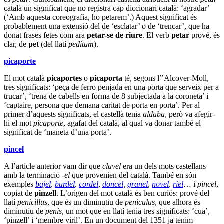
català un significat que no registra cap diccionari català: ‘agradar’
(‘Amb aquesta coreografia, ho petarem’.) Aquest significat és
probablement una extensió del de ‘esclatar’ o de ‘trencar’, que ha
donat frases fetes com ara
petar-se de riure
. El verb
petar
prové, és
clar, de
pet
(del llatí
peditum
).
picaporte
El mot català
picaportes
o
picaporta
té, segons l’’Alcover-Moll,
tres significats: ‘peça de ferro penjada en una porta que serveix per a
trucar’, ‘trena de cabells en forma de 8 subjectada a la coroneta’ i
‘captaire, persona que demana caritat de porta en porta’. Per al
primer d’aquests significats, el castellà tenia
aldaba
, però va afegir-
hi el mot
picaporte
, agafat del català, al qual va donar també el
significat de ‘maneta d’una porta’.
pincel
A l’article anterior vam dir que
clavel
era un dels mots castellans
amb la terminació
-el
que provenien del català. També en són
exemples
bajel
,
burdel
,
cordel
,
doncel
,
granel
,
novel
,
riel
… i
pincel
,
copiat de
pinzell
. L’origen del mot català és ben curiós: prové del
llatí
penicillus
, que és un diminutiu de
peniculus
, que alhora és
diminutiu de
penis
, un mot que en llatí tenia tres significats: ‘cua’,
‘pinzell’ i ‘membre viril’. En un document del 1351 ja tenim