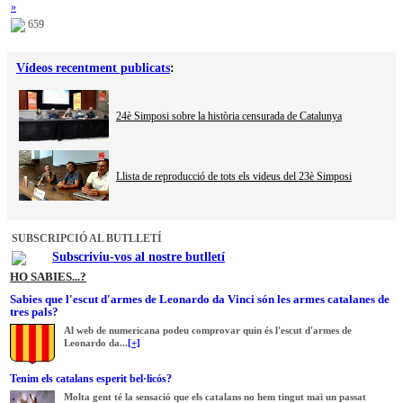
»
659
Vídeos recentment publicats
:
24è Simposi sobre la història censurada de Catalunya
Llista de reproducció de tots els videus del 23è Simposi
SUBSCRIPCIÓ AL BUTLLETÍ
Subscriviu-vos al nostre butlletí
HO SABIES...?
Sabies que l'escut d'armes de Leonardo da Vinci són les armes catalanes de
tres pals?
Al web de numericana podeu comprovar quin és l'escut d'armes de
Leonardo da...
[+]
Tenim els catalans esperit bel·licós?
Molta gent té la sensació que els catalans no hem tingut mai un passat