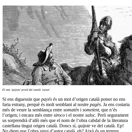
El mot 'quijote' prové del català 'cuixot'.
Si ens diguessin que
payés
és un mot d’origen català potser no ens
faria estrany, perquè és molt semblant al nostre
pagès
. Ja ens costaria
més de veure la semblança entre
somatén
i
sometent
, que n’és
l’origen; i encara més entre
siroco
i el nostre
xaloc
. Però segurament
us sorprendrà d’allò més que el nom de l’obra cabdal de la literatura
castellana tingui origen català. Doncs sí,
quijote
ve del català. Ep!
No diem que l’obra sigui d’autor català, eh? Això és un terreny