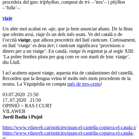
procedeix del grec
tríphyllon
, compost de
tri-
–’tres’– i
phýllon
–’fulla’–.
viaje
Un altre mot acabat en
-aje
, que ja hem anunciat abans. De la llista
que oferim avui,
viaje
és un dels més usats. Ve del català o de
l’occità
viatge
, que alhora procedeix del llatí
viaticum
. Curiosament,
en llatí ‘viatge’ es deia
iter
; i
viaticum
significava ‘provisions o
diners per a un viatge’. En català,
viatge
és registrat ja al segle XIII:
‘La pobre fembra plora per gog com ve son marit de lonc viatge’,
diu Llull.
I ací acabem aquest viatge, aquesta tria de catalanismes del castellà.
Recordeu que la llengua veïna té molts més mots procedents de la
nostra. La Viquipèdia en compta
més de tres-cents
!
03.07.2020 21:50
17..07.2020 21:50
OPINIÓ > RAS I CURT
VILAWEB
Jordi Badia i Pujol
https://www.vilaweb.cat/noticies/quan-el-castella-copiava-el-catala-i/
https://www.vilaweb.cat/noticies/quan-el-castella-copiava-el-catala-
ii/