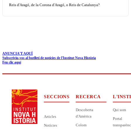
Reis d'Aragó, de la Corona d'Aragó, o Reis de Catalunya?
ANUNCIA'T AQUÍ
Subscriviu-vos al butlletí de notícies de l'Institut Nova Història
Feu clic aquí
SECCIONS
RECERCA
L'INST
Descoberta
Qui som
d'Amèrica
Articles
Portal
Colom
transparènc
Notícies