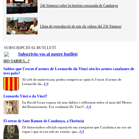
24è Simposi sobre la història censurada de Catalunya
Llista de reproducció de tots els videus del 23è Simposi
SUBSCRIPCIÓ AL BUTLLETÍ
Subscriviu-vos al nostre butlletí
HO SABIES...?
Sabies que l'escut d'armes de Leonardo da Vinci són les armes catalanes de
tres pals?
Al web de numericana podeu comprovar quin és l'escut d'armes de
Leonardo da...
[+]
Leonardo Vinci o da Vinci?
En David Grau exposa els seus dubtes i reflexions sobre el nom del Mestre
del Renaixement. Era realment De Vinci?...
[+]
El retrat de Sant Ramon de Catalunya, a Florència
Els historiadors oficials espanyols ens asseguren que Catalunya no era un
regne i que ni tan sols no existia: que...
[+]