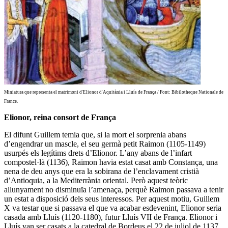
Miniatura que representa el matrimoni d'Elionor d'Aquitània i Lluís de França / Font: Bibilotheque Nationale de
France.
Elionor, reina consort de França
El difunt Guillem temia que, si la mort el sorprenia abans
d’engendrar un mascle, el seu
germà petit Raimon
(1105-1149)
usurpés els legítims drets d’Elionor. L’any abans de l’infart
compostel·là (1136),
Raimon havia estat casat amb Constança, una
nena de deu anys que era la sobirana de l’enclavament cristià
d’Antioquia
, a la Mediterrània oriental. Però aquest teòric
allunyament no disminuïa l’amenaça, perquè Raimon passava a tenir
un estat a disposició dels seus interessos. Per aquest motiu, Guillem
X va testar que si passava el que va acabar esdevenint,
Elionor seria
casada amb Lluís
(1120-1180),
futur Lluís VII de França
. Elionor i
Lluís van ser casats a la catedral de Bordeus el 22 de juliol de 1137,