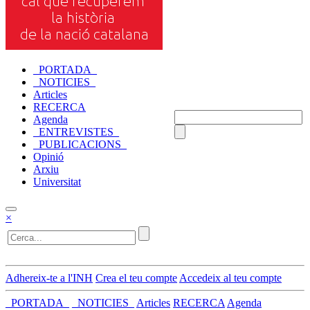
_PORTADA_
_NOTICIES_
Articles
RECERCA
Agenda
_ENTREVISTES_
_PUBLICACIONS_
Opinió
Arxiu
Universitat
×
Adhereix-te a l'INH
Crea el teu compte
Accedeix al teu compte
_PORTADA_
_NOTICIES_
Articles
RECERCA
Agenda