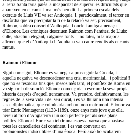
a Terra Santa faria palès la incapacitat de superar les dificultats que
apareixen en el camí. I mai més ben dit. La primera escala dels
exèrcits de Lluís VII va ser Antioquia. I, paradoxalment, el tercer en
discòrdia que
va precipitar la fi de la relació va ser, precisament,
Raimon
, sobirà consort d’Antioquia, i oncle i antiga amenaça
d’Elionor. Les cròniques descriuen Raimon com l’antítesi de Lluís:
culte, atractiu i elegant, i algunes fonts —no totes, ni la majoria—
afirmen que el d’Antioquia i l’aquitana van caure rendits als encants
mutus.
Raimon i Elionor
Sigui com sigui,
Elionor es va negar a prosseguir la Croada
, i
aquella negativa va desencadenar una
crisi matrimonial... i política!!!
que no es resoldria fins que, mesos més tard, el pontífex de Roma en
va signar la dissolució.
Elionor començaria a escriure la seva pròpia
història després d’aquell trencament
. Va prendre, definitivament, les
regnes de la seva vida i del seu ducat, i es va lliurar a una intensa
tasca diplomàtica, que culminaria amb un nou matrimoni.
Elionor va
triar Enric Plantagenet
(1133-1189), onze anys més jove que ella,
hereu al tron d’Anglaterra i un soci perfecte per als seus plans
polítics
. Elionor i Enric van teixir una espessa xarxa que abastava
totes les cancelleries del continent. I es van convertir en
protagonistes indiscutibles d’una època. Però això ho acabarem