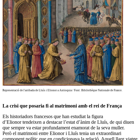
Representació de l'arribada de Lluís i Elionor a Antioquia / Font: Bibilothèque Nationale de France.
La crisi que posaria fi al matrimoni amb el rei de França
Els historiadors francesos que han estudiat la figura
d’Elionor tendeixen a destacar l’estat d’ànim de Lluís, de qui diuen
que sempre va estar profundament enamorat de la seva muller.
Però
el matrimoni entre Elionor i Lluís tenia un extraordinari
component polític
que en condicionava la relació. Aquell llarg viatge