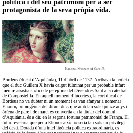
política i del seu patrimoni per a ser
protagonista de la seva pròpia vida.
National Museum of Cardiff.
Bordeus (ducat d’Aquitània), 11 d’abril de 1137. Arribava la notícia
que
el duc Guillem X havia caigut fulminat per un probable infart
mentre assistia a ofici de peregrins del Divendres Sant a la catedral
de Compostel·la. En aquell moment d’incertesa, la cort ducal de
Bordeus no va dubtar ni un moment i
es van afanyar a nomenar
Elionor, primogènita del difunt duc, que amb tan sols quinze anys i
òrfena de pare i de mare, es convertia en la titular del domini
d’Aquitània,
és a dir, en la segona fortuna patrimonial de França. El
futur revelaria que per a Elionor això no seria tan sols un privilegi
del destí. Dotada d’una intel·ligència política extraordinària, es