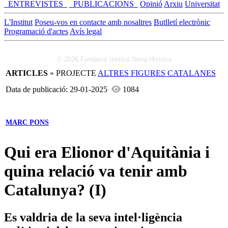
_ENTREVISTES_
_PUBLICACIONS_
Opinió
Arxiu
Universitat
L'Institut
Poseu-vos en contacte amb nosaltres
Butlletí electrònic
Programació d'actes
Avís legal
© 2026 Fundació Institut Nova Història
ARTICLES
» PROJECTE
ALTRES FIGURES CATALANES
Data de publicació: 29-01-2025
1084
MARC PONS
Qui era Elionor d'Aquitània i
quina relació va tenir amb
Catalunya? (I)
Es valdria de la seva intel·ligència