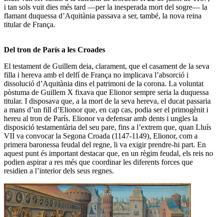
i tan sols vuit dies més tard —per la inesperada mort del sogre— la
flamant duquessa d’Aquitània passava a ser, també, la nova reina
titular de França.
Del tron de París a les Croades
El testament de Guillem deia, clarament, que el casament de la seva
filla i hereva amb el delfí de França
no implicava l’absorció i
dissolució d’Aquitània dins el patrimoni de la corona
. La voluntat
pòstuma de Guillem X fixava que
Elionor sempre seria la duquessa
titular
. I disposava que,
a la mort de la seva hereva, el ducat passaria
a mans d’un fill d’Elionor que, en cap cas, podia ser el primogènit i
hereu al tron de París
. Elionor va defensar amb dents i ungles la
disposició testamentària del seu pare, fins a l’extrem que, quan Lluís
VII va convocar la Segona Croada (1147-1149), Elionor, com a
primera baronessa feudal del regne, li va exigir prendre-hi part. En
aquest punt és important destacar que, en un règim feudal, els reis no
podien aspirar a res més que coordinar les diferents forces que
residien a l’interior dels seus regnes.