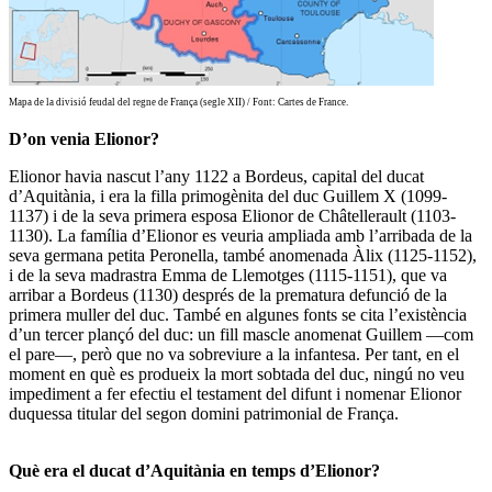
Mapa de la divisió feudal del regne de França (segle XII) / Font: Cartes de France.
D’on venia Elionor?
Elionor havia nascut l’any 1122 a Bordeus, capital del ducat
d’Aquitània, i era la filla primogènita del duc
Guillem X
(1099-
1137) i de la seva primera esposa
Elionor de Châtellerault
(1103-
1130). La família d’Elionor es veuria ampliada amb l’arribada de la
seva germana petita
Peronella
, també anomenada
Àlix
(1125-1152),
i de la seva madrastra
Emma de Llemotges
(1115-1151), que va
arribar a Bordeus (1130) després de la prematura defunció de la
primera muller del duc. També en algunes fonts se cita l’existència
d’un tercer plançó del duc: un fill mascle anomenat Guillem —com
el pare—, però que no va sobreviure a la infantesa. Per tant, en el
moment en què es produeix la mort sobtada del duc, ningú no veu
impediment a fer efectiu el testament del difunt i nomenar Elionor
duquessa titular del segon domini patrimonial de França.
Què era el ducat d’Aquitània en temps d’Elionor?