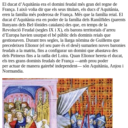
El ducat d’Aquitània era el domini feudal més gran del regne de
França
. I això volia dir que els seus titulars, els ducs d’Aquitània,
eren la família més poderosa de França. Més que la família reial. El
ducat d’Aquitània era en poder de la
família dels Ranúlfides
(parents
llunyans dels Bel·lònides catalans) des que, en temps de la
Revolució Feudal (segles IX i X), els barons territorials d’arreu
d’Europa havien usurpat el bé públic dels dominis reials que
gestionaven. Durant tres segles, la llarga nòmina de Guillems que
precedeixen Elionor (el seu pare és el desè) sumarien noves baronies
feudals a la matriu, fins a configurar
un domini que abastava des
dels Pirineus fins a la ratlla del Loira
. Quan Elionor hereta el ducat,
els tres grans dominis feudals de França —amb prou poder
per actuar de manera gairebé independent— són Aquitània, Anjou i
Normandia.