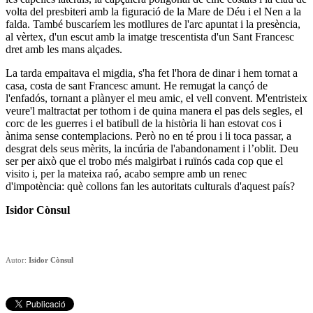
volta del presbiteri amb la figuració de la Mare de Déu i el Nen a la
falda. També buscaríem les motllures de l'arc apuntat i la presència,
al vèrtex, d'un escut amb la imatge trescentista d'un Sant Francesc
dret amb les mans alçades.
La tarda empaitava el migdia, s'ha fet l'hora de dinar i hem tornat a
casa, costa de sant Francesc amunt. He remu­gat la cançó de
l'enfadós, tornant a plànyer el meu amic, el vell convent. M'entristeix
veure'l maltractat per tothom i de quina manera el pas dels segles, el
corc de les guerres i el batibull de la història li han estovat cos i
ànima sense con­templacions. Però no en té prou i li toca passar, a
desgrat dels seus mèrits, la incúria de l'abandonament i l’oblit. Deu
ser per això que el trobo més malgirbat i ruïnós cada cop que el
visito i, per la mateixa raó, acabo sempre amb un re­nec
d'impotència: què collons fan les autoritats culturals d'aquest país?
Isidor Cònsul
Autor:
Isidor Cònsul