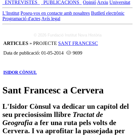
_ENTREVISTES_
_PUBLICACIONS_
Opinió
Arxiu
Universitat
L'Institut
Poseu-vos en contacte amb nosaltres
Butlletí electrònic
Programació d'actes
Avís legal
© 2026 Fundació Institut Nova Història
ARTICLES
» PROJECTE
SANT FRANCESC
Data de publicació: 01-05-2014
9699
ISIDOR CÒNSUL
Sant Francesc a Cervera
L'Isidor Cònsul va dedicar un capítol del
seu preciosíssim llibre
Tractat de
Geografia
a fer una ruta pels volts de
Cervera. I va aprofitar la passejada per