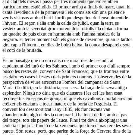
al dictat dels mesos i passa per tres moments que em semblen
particularment esplèndids. El primer arriba a finals de març, quan hi
canta l'evidència de la primavera i els comalats són una paleta de
verds vistosos amb el blat i l'ordi que desperten de l'ensopiment de
l'hivern. El segon s'alia amb la calda de juliol, quan la terra es
vesteix amb la severitat groc morent dels rostolls i la clotada forma
un quadre de país eixut en harmonia amb l'ànima mística de la
Segarra. El ter­cer moment són els grisos de desembre, quan la tardor
gira cap a l'hivern i, en dies de boira baixa, la conca desapareix sota
el cotó de la brufada.
És un paisatge que no em canso de mirar des de l'estudi, al
capdamunt del turó de les Sabines, i amb el primer cop d'ull sempre
busco les restes del convent de Sant Francesc, que fa frontera entre
les darreres cases i l'estesa dels primers con­reus. L'observo des de la
perspectiva de viure arrecerat a l'ombra del campanar de Santa
Maria i l'edifici, en la distàn­cia, conserva la traça de la seva antiga
esplendor. Ningú no di­ria que els claustres i les cel·les han estat
reconvertits en espais de granja, ni que els cavallons d'hortalisses fan
créixer els en­ciams a tocar mateix de la porta de l'església. El
convent fou
desamortitzat l'any 1835, els franciscans van
abandonar-lo, algú el devia comprar i li ha tocat de fer, amb el pas
del temps, tots els papers de l'auca. Fins i tot devia aixoplugar una
teuleria si jutjo la funció de la xemeneia que treu el nas rere les se­ves
parets. Són restes, però, que parlen de la força de Cervera dins de la