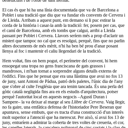
benedictins i de l'orde de sant Bernat.
El cas és que hi ha una línia documentada que va de Barcelona a
Poblet i una tradició que diu que va fundar els convents de Cervera i
de Lleida. Arribats a aquest punt, em demano si li puc estirar la
corda de la història i casar-la amb la tradició: fer, posem per cas, que
el camí de Barcelona, amb els tombs que calgui, arribi a Lleida
passant per Poblet i Cervera. Llavors seríem més a prop d'aclarir un
misteri que tampoc no cal que es resolgui, perquè, fins que no parlin
altres documents de més mèrit, n'hi ha ben bé prou d'anar posant
llenya al foc i mante­nir el caliu llegendari de la tradició.
Hem voltat, fins on hem pogut, el perímetre del convent, hi hem
ensopegat una tropa no gens franciscana de gats grassos i
mandrosos, i m'han tornat a sorprendre alguns detalls externs de
l'edifici. Fins que he pensat que era una llàstima que avui no fos 13
de juny, sant Antoni de Pàdua, patró dels paletes, l'únic dia de l'any
que s'obre al culte l'església que ara tenim tancada. És una perla del
gòtic català negligida fins ara en els estudis d'arquitectura, potser
perquè l'autori­tat local en aquests negocis –Agustí Duran i
Sampere– la va deixar al marge al seu
Llibre de Cervera
. Vaig llegir,
no fa gai­re, una emfàtica defensa de l'historiador Pere Beseran que
apuntava, sense embuts, que es tracta d'una construcció d'un interès
molt superior a l'atenció que ha merescut. Per això, sí avui fos 13 de
juny, entraríem a admirar la coberta de tres voltes de creueria, el cor,
les capelles laterals, la capçalera po­ligonal de cinc costats i la clau de