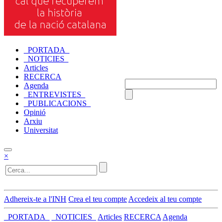
_PORTADA_
_NOTICIES_
Articles
RECERCA
Agenda
_ENTREVISTES_
_PUBLICACIONS_
Opinió
Arxiu
Universitat
×
Adhereix-te a l'INH
Crea el teu compte
Accedeix al teu compte
_PORTADA_
_NOTICIES_
Articles
RECERCA
Agenda