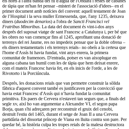
els horts a l'altra banda del fil d'aigua de l'Onda­ra i restes de cabanes
de tàpia que m'han fet pensar –misteri de l'associació d'idees– en el
primer document amb notícies del convent: aquell testament de Joan
de l’Hospital i la seva muller Ermessenda, que, l'any 1235, deixava
diners (
duodecim denarios
) a l'obra de
Sancti Francisci vel
Fratribus Minoribus
. La data del document és vint-i-dos anys
després del suposat viat­ge de sant Francesc a Catalunya i, per bé que
les obres no van començar fins al 1245, aprofitant una donació de
terrenys del rei Jaume, res no impedeix pensar que la doble ofrena –
els di­ners testamentaris i els terrenys reials– no obeís a la certesa que
l'home d'Assís hi havia fundat, vint anys enrera, la primera
comunitat de framenors. D'entrada, potser es van aixoplu­gar en
alguna cabana tan humil com les de tàpia que hem dei­xat enrere,
com el mateix Francesc havia fet, en els inicis de l'orde, a les de
Rivotorto i la Porciúncula.
Després, les donacions reials que van permetre construir la sòlida
fàbrica d'aquest convent també es justificaven per la convicció que
havia estat Francesc d'Assís qui n’havia fundat la comunitat
primitiva. Els paers de Cervera n'estaveri tan se­gurs que, a finals del
segle xv, així ho van argumentar a Alexandre VI, el segon papa
Borja, quan s'hi adreçaren per re­construir el gruix del cenobi,
destruït l'estiu del 1465, durant el setge de Joan II a una Cervera
partidària del dissortat prín­cep de Viana en lluita contra son pare. Per
quedar bé, la his­tòria culpa les tropes reials de la malesa destructora