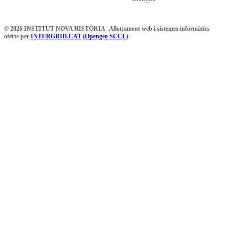
© 2026 INSTITUT NOVA HISTÒRIA | Allotjament web i sistemes informàtics
oferts per
INTERGRID.CAT
(
Opengea SCCL
)