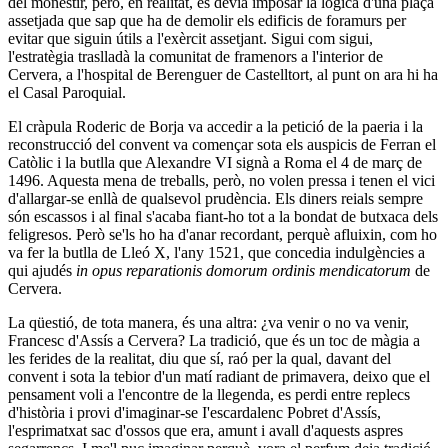
del mo­nestir, però, en realitat, es devia imposar la lògica d'una plaça
assetjada que sap que ha de demolir els edificis de foramurs per
evitar que siguin útils a l'exèrcit assetjant. Sigui com sigui,
l'estratègia traslladà la comunitat de framenors a l'interior de
Cervera, a l'hospital de Berenguer de Castelltort, al punt on ara hi ha
el Casal Paroquial.
El cràpula Roderic de Borja va accedir a la petició de la paeria i la
reconstrucció del convent va començar sota els auspicis de Ferran el
Catòlic i la butlla que Alexandre VI signà a Roma el 4 de març de
1496. Aquesta mena de treballs, però, no volen pressa i tenen el vici
d'allargar-se enllà de qualsevol prudència. Els diners reials sempre
són escassos i al final s'a­caba fiant-ho tot a la bondat de butxaca dels
feligresos. Però se'ls ho ha d'anar recordant, perquè afluixin, com ho
va fer la butlla de Lleó X, l'any 1521, que concedia indulgències a
qui ajudés
in opus reparationis domorum ordinis mendicatorum
de
Cervera.
La qüestió, de tota manera, és una altra: ¿va venir o no va venir,
Francesc d'Assís a Cervera? La tradició, que és un toc de màgia a
les ferides de la realitat, diu que sí, raó per la qual, davant del
convent i sota la tebior d'un matí radiant de prima­vera, deixo que el
pensament voli a l'encontre de la llegenda, es perdi entre replecs
d'història i provi d'imaginar-se I'escardalenc Pobret d'Assís,
l'esprimatxat sac d'ossos que era, amunt i avall d'aquests aspres