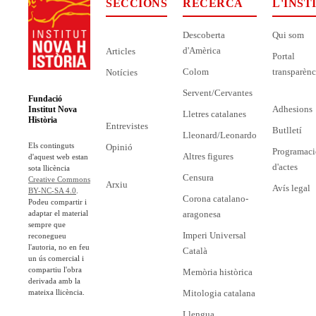
SECCIONS
RECERCA
L'INST
Descoberta
Qui som
d'Amèrica
Articles
Portal
Colom
transparènc
Notícies
Servent/Cervantes
Fundació
Adhesions
Institut Nova
Lletres catalanes
Història
Entrevistes
Butlletí
Lleonard/Leonardo
Els continguts
Opinió
Programaci
Altres figures
d'aquest web estan
d'actes
sota llicència
Censura
Creative Commons
Arxiu
Avís legal
BY-NC-SA 4.0
.
Corona catalano-
Podeu compartir i
adaptar el material
aragonesa
sempre que
Imperi Universal
reconegueu
l'autoria, no en feu
Català
un ús comercial i
compartiu l'obra
Memòria històrica
derivada amb la
mateixa llicència.
Mitologia catalana
Llengua