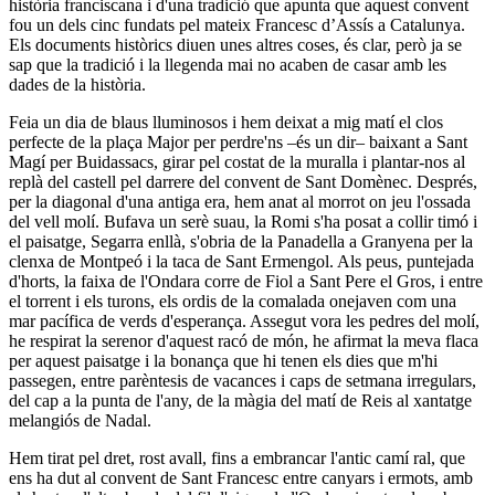
història franciscana i d'una tradició que apunta que aquest convent
fou un dels cinc fundats pel mateix Francesc d’Assís a Catalunya.
Els documents històrics diuen unes altres coses, és clar, però ja se
sap que la tradició i la llegenda mai no acaben de casar amb les
dades de la història.
Feia un dia de blaus lluminosos i hem deixat a mig matí el clos
perfecte de la plaça Major per perdre'ns –és un dir– bai­xant a Sant
Magí per Buidassacs, girar pel costat de la muralla i plantar-nos al
replà del castell pel darrere del convent de Sant Domènec. Després,
per la diagonal d'una antiga era, hem anat al morrot on jeu l'ossada
del vell molí. Bufava un serè suau, la Romi s'ha posat a collir timó i
el paisatge, Segar­ra enllà, s'obria de la Panadella a Granyena per la
clenxa de Montpeó i la taca de Sant Ermengol. Als peus, puntejada
d'horts, la faixa de l'Ondara corre de Fiol a Sant Pere el Gros, i entre
el torrent i els turons, els ordis de la comalada onejaven com una
mar pacífica de verds d'esperança. Assegut vora les pedres del molí,
he respirat la serenor d'aquest racó de món, he afirmat la meva flaca
per aquest paisatge i la bonança que hi tenen els dies que m'hi
passegen, entre parèntesis de vacances i caps de setmana irregulars,
del cap a la punta de l'any, de la màgia del matí de Reis al xantatge
melangiós de Nadal.
Hem tirat pel dret, rost avall, fins a embrancar l'antic camí ral, que
ens ha dut al convent de Sant Francesc entre canyars i ermots, amb