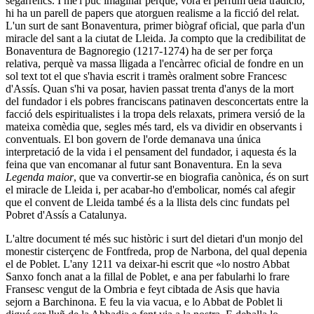
segarrencs. I me'l puc imaginar perquè, vora el perfum deia tradició,
hi ha un parell de papers que atorguen realisme a la ficció del relat.
L'un surt de sant Bonaventura, primer biògraf oficial, que parla d'un
miracle del sant a la ciutat de Lleida. Ja compto que la credibilitat de
Bonaventura de Bagnoregio (1217-1274) ha de ser per força
relativa, perquè va massa lligada a l'encàrrec oficial de fondre en un
sol text tot el que s'havia escrit i tramès oralment sobre Francesc
d'Assís. Quan s'hi va posar, havien passat trenta d'anys de la mort
del fundador i els pobres franciscans patina­ven desconcertats entre la
facció dels espiritualistes i la tropa dels relaxats, primera versió de la
mateixa comèdia que, segles més tard, els va dividir en observants i
conventuals. El bon go­vern de l'orde demanava una única
interpretació de la vida i el pensament del fundador, i aquesta és la
feina que van enco­manar al futur sant Bonaventura. En la seva
Legenda maior
, que va convertir-se en biografia canònica, és on surt
el mira­cle de Lleida i, per acabar-ho d'embolicar, només cal afegir
que el convent de Lleida també és a la llista dels cinc fundats pel
Pobret d'Assís a Catalunya.
L'altre document té més suc històric i surt del dietari d'un monjo del
monestir cisterçenc de Fontfreda, prop de Narbona, del qual depenia
el de Poblet. L'any 1211 va deixar-hi escrit que «lo nostro Abbat
Sanxo fonch anat a la fillal de Poblet, e ana per fabularhi lo frare
Fransesc vengut de la Ombria e feyt cibtada de Asis que havia
sejorn a Barchinona. E feu la via vacua, e lo Abbat de Poblet li