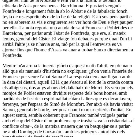
digué ser lluñ de la Abbadia e fent via a la nostra. E deballa lo
cibtada de Asis per sos peus a Barchinona. E pus tart vengué a
Fontfreda e longament fabula ab lo Abbat e de la fabulacio fonch
feyta de res esperituals e de lo be de la religió. E ab sos peus parti e
no en saberem sa via e creguerem ser ver hom de Deu e feyt pauper
per ell». La nota reporta una anada de sant Francesc a Poblet des de
Barcelona, per parlar amb l'abat de Fontfreda, que era, al mateix
temps, general del Cister. El viatge fou debades perquè quan l'un hi
arribà l'altre ja se n'havia anat, raó per la qual l'entrevista es va
ajornar fins que l'home d'Assís va anar a trobar Sanxo directament a
Fontfreda.
Mentre m'acarona la incerta glòria d'aquest matí d'abril, em demano
allò que els manuals d'història no expliquen: ¿d'on venia l'interès de
Francesc per veure l'abat Sanxo? La resposta deu anar lligada amb
la data del dietari, aquell 1211 que s'escau al fort de la croada contra
els albigesos, dos anys abans del daltabaix de Muret. Es veu que els
monjos de Poblet estaven dividits respecte dels bons homes, amb
partidaris de l'estricta espiritualitat càtara i altres que es decantaven,
fer­renys, per l'espasa de Simó de Montfort. Per això els havia vi­sitat
Sanxo, general de l'orde, per posar pau i marcar criteris d'unitat. En
aquest sentit, sembla coherent que Francesc tam­bé volgués parlar
amb el cap del Cister d'un problema que trasbalsava la cristiandat –el
conflicte càtar–, de la mateixa ma­nera que va basquejar-se a parlar-
ne amb Domingo de Guz-màn i amb les primeres autoritats dels