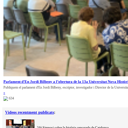
Parlament d’En Jordi Bilbeny a l’obertura de la 13a Universitat Nova Històr
Publiquem el parlament d'En Jordi Bilbeny, escriptor, investigador i Director de la Universit
»
634
Vídeos recentment publicats
:
24è Simposi sobre la història censurada de Catalunya