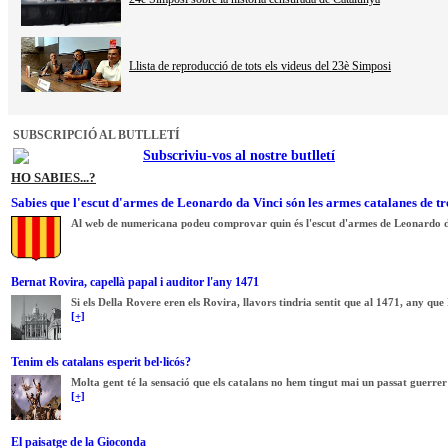
Llista de reproducció de tots els videus del 23è Simposi
SUBSCRIPCIÓ AL BUTLLETÍ
Subscriviu-vos al nostre butlletí
HO SABIES...?
Sabies que l'escut d'armes de Leonardo da Vinci són les armes catalanes de tr
Al web de numericana podeu comprovar quin és l'escut d'armes de Leonardo d
Bernat Rovira, capellà papal i auditor l'any 1471
Si els Della Rovere eren els Rovira, llavors tindria sentit que al 1471, any que
[+]
Tenim els catalans esperit bel·licós?
Molta gent té la sensació que els catalans no hem tingut mai un passat guerrer
[+]
El paisatge de la Gioconda