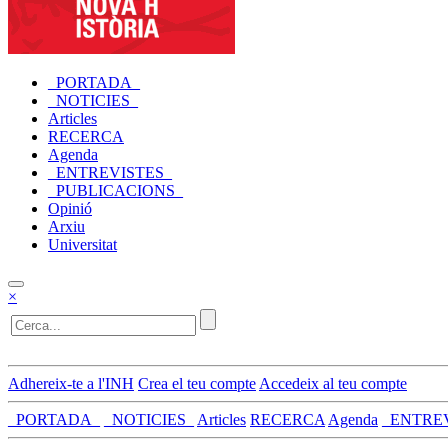
_PORTADA_
_NOTICIES_
Articles
RECERCA
Agenda
_ENTREVISTES_
_PUBLICACIONS_
Opinió
Arxiu
Universitat
×
Adhereix-te a l'INH
Crea el teu compte
Accedeix al teu compte
_PORTADA_
_NOTICIES_
Articles
RECERCA
Agenda
_ENTRE