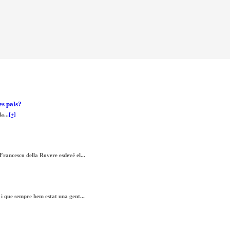
es pals?
a...
[+]
 Francesco della Rovere esdevé el...
 i que sempre hem estat una gent...