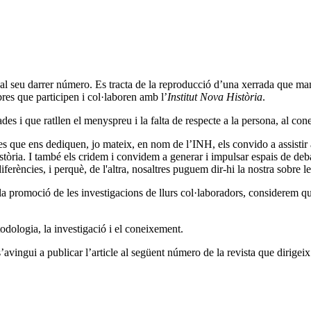
al seu darrer número. Es tracta de la reproducció d’una xerrada que man
res que participen i col·laboren amb l’
Institut Nova Història
.
s i que ratllen el menyspreu i la falta de respecte a la persona, al cone
s que ens dediquen, jo mateix, en nom de l’INH, els convido a assistir 
història. I també els cridem i convidem a generar i impulsar espais de deb
erències, i perquè, de l'altra, nosaltres puguem dir-hi la nostra sobre l
la promoció de les investigacions de llurs col·laboradors, considerem qu
todologia, la investigació i el coneixement.
vingui a publicar l’article al següent número de la revista que dirigeix