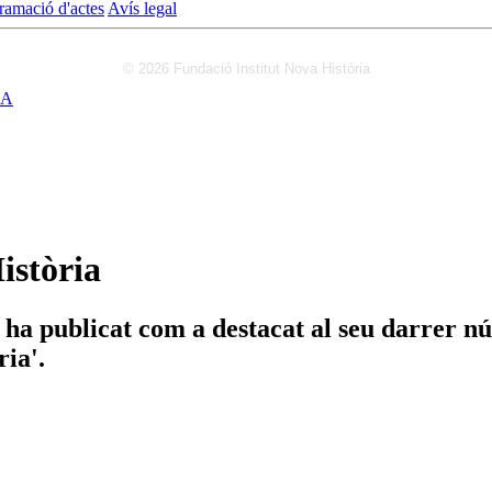
ramació d'actes
Avís legal
© 2026 Fundació Institut Nova Història
IA
istòria
ns ha publicat com a destacat al seu darrer 
ria'.