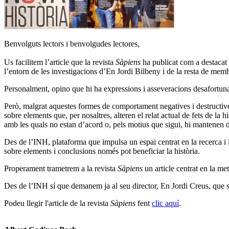
Benvolguts lectors i benvolgudes lectores,
Us facilitem l’article que la revista
Sàpiens
ha publicat com a destacat 
l’entorn de les investigacions d’En Jordi Bilbeny i de la resta de memb
Personalment, opino que hi ha expressions i asseveracions desafortunade
Però, malgrat aquestes formes de comportament negatives i destructive
sobre elements que, per nosaltres, alteren el relat actual de fets de la 
amb les quals no estan d’acord o, pels motius que sigui, hi mantenen dif
Des de l’INH, plataforma que impulsa un espai centrat en la recerca i 
sobre elements i conclusions només pot beneficiar la història.
Properament trametrem a la revista
Sàpiens
un article centrat en la me
Des de l’INH sí que demanem ja al seu director, En Jordi Creus, que s’a
Podeu llegir l'article de la revista
Sàpiens
fent
clic aquí
.