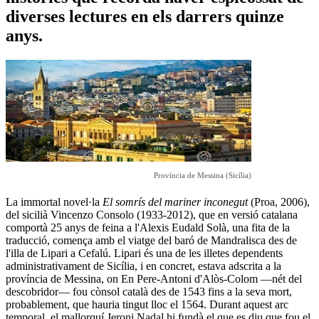
diverses lectures en els darrers quinze
anys.
Província de Messina (Sicília)
La immortal novel·la
El somrís del mariner inconegut
(Proa, 2006),
del sicilià Vincenzo Consolo (1933-2012), que en versió catalana
comportà 25 anys de feina a l'Alexis Eudald Solà, una fita de la
traducció, comença amb el viatge del baró de Mandralisca des de
l'illa de Lipari a Cefalú. Lipari és una de les illetes dependents
administrativament de Sicília, i en concret, estava adscrita a la
província de Messina, on En Pere-Antoni d'Alòs-Colom —nét del
descobridor— fou cònsol català des de 1543 fins a la seva mort,
probablement, que hauria tingut lloc el 1564. Durant aquest arc
temporal, el mallorquí Jeroni Nadal hi fundà el que es diu que fou el