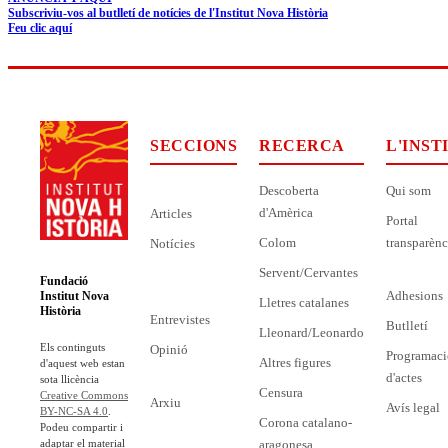
Subscriviu-vos al butlletí de notícies de l'Institut Nova Història
Feu clic aquí
SECCIONS
RECERCA
L'INST
Descoberta
Qui som
d'Amèrica
Articles
Portal
Colom
transparènc
Notícies
Servent/Cervantes
Fundació
Adhesions
Institut Nova
Lletres catalanes
Història
Entrevistes
Butlletí
Lleonard/Leonardo
Els continguts
Opinió
Programaci
Altres figures
d'aquest web estan
d'actes
sota llicència
Censura
Creative Commons
Arxiu
Avís legal
BY-NC-SA 4.0
.
Corona catalano-
Podeu compartir i
adaptar el material
aragonesa