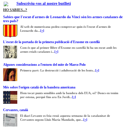
Subscriviu-vos al nostre butlletí
HO SABIES...?
Sabies que l'escut d'armes de Leonardo da Vinci són les armes catalanes de
tres pals?
Al web de numericana podeu comprovar quin és l'escut d'armes de
Leonardo da...
[+]
L'escut de la portada de la primera publicació d'Erasme en castellà
Com és que al primer llibre d'Erasme en castellà hi ha un escut amb les
armes reials catalanes i...
[+]
Algunes consideracions a l'entorn del mite de Marco Polo
Primera part: La destrucció i adulteració de les fonts...
[+]
Més sobre l'origen català de la bandera americana
Hem tocat punts sensibles amb la bandera dels EUA, oi? Doncs en tenim
per estona, perquè fins ara En Jordi...
[+]
Cervantes, català
El diari Levante es feia ressò aquesta setmana de la catalanitat de
Cervantes segons Lluís Maria Mandado, que...
[+]