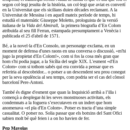
segon col·legi jesuïta de la història, un col·legi que aviat es convertí
en la Universitat que els sicilians duien dècades reclamant. A la
Universitat de Messina i en aquell mateix període de temps, hi
estudià el matemàtic Giuseppe Moletto, prologuista de la versió
italiana de la
Vida del Almirall
, la primera biografia d’En Colom
atribuïda al seu fill Ferran, estampada presumptament a Venècia i
publicada el 25 d'abril de 1571.
Bé, a la novel·la d'En Consolo, un personatge exclama, en un
moment de defensa d'unes raons en una conversa o discussió, «m'hi
jugo la propietat d'En Colom!», com si fos la cosa més gran que
hom s'hi podia jugar, a la Sicília del segle XIX. L'esment «d'En
Colom» com si tothom sabés qui era convida a pensar que es
referiria al descobridor... o potser a un descendent seu prou conegut
per la seva opulència al seu temps, com podria ser el cas del cònsol
barceloní Pere-Antoni.
També és digne d'esment que quan la Inquisició arribà a l’illa i
començà a desplegar-hi les seves monstruoses activitats, els
condemnats a la foguera s’executaven en un indret que hom
anomenava «el pla d'En Colom». Potser es tracta d’una simple
casualitat. O potser no. Solia passar que els botxins del Sant Ofici
sabien molt bé què feien i a on ho havien de fer.
Pep Mayolas