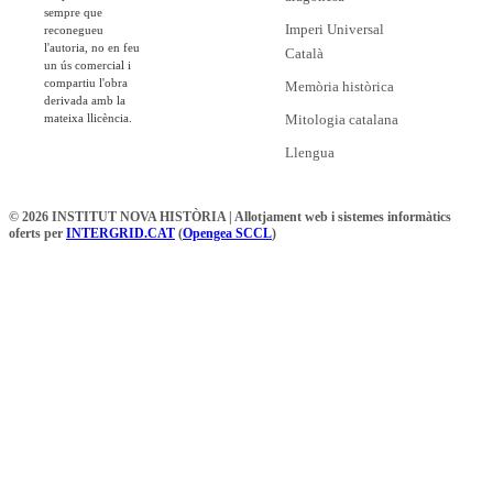
sempre que
Imperi Universal
reconegueu
l'autoria, no en feu
Català
un ús comercial i
compartiu l'obra
Memòria històrica
derivada amb la
mateixa llicència.
Mitologia catalana
Llengua
© 2026 INSTITUT NOVA HISTÒRIA | Allotjament web i sistemes informàtics
oferts per
INTERGRID.CAT
(
Opengea SCCL
)