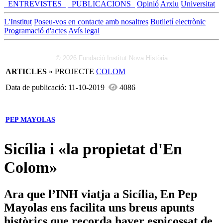
_ENTREVISTES_
_PUBLICACIONS_
Opinió
Arxiu
Universitat
L'Institut
Poseu-vos en contacte amb nosaltres
Butlletí electrònic
Programació d'actes
Avís legal
© 2026 Fundació Institut Nova Història
ARTICLES
» PROJECTE
COLOM
Data de publicació: 11-10-2019
4086
PEP MAYOLAS
Sicília i «la propietat d'En
Colom»
Ara que l’INH viatja a Sicília, En Pep
Mayolas ens facilita uns breus apunts
històrics que recorda haver espicossat de