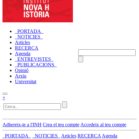
_PORTADA_
_NOTICIES_
Articles
RECERCA
Agenda
_ENTREVISTES_
_PUBLICACIONS_
Opinió
Arxiu
Universitat
×
Adhereix-te a l'INH
Crea el teu compte
Accedeix al teu compte
_PORTADA_
_NOTICIES_
Articles
RECERCA
Agenda