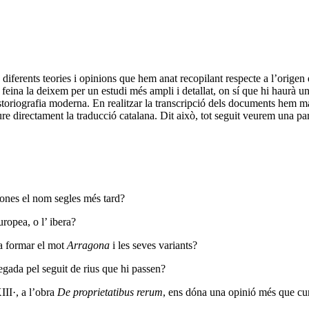
s diferents teories i opinions que hem anat recopilant respecte a l’orige
feina la deixem per un estudi més ampli i detallat, on sí que hi haurà un
historiografia moderna. En realitzar la transcripció dels documents hem ma
ure directament la traducció catalana. Dit això, tot seguit veurem una pa
ciones el nom segles més tard?
ropea, o l’ ibera?
a formar el mot
Arragona
i les seves variants?
gada pel seguit de rius que hi passen?
II·, a l’obra
De proprietatibus rerum
, ens dóna una opinió més que cur