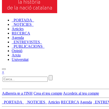
_PORTADA_
_NOTICIES_
Articles
RECERCA
Agenda
_ENTREVISTES_
_PUBLICACIONS_
Opinió
Arxiu
Universitat
×
Adhereix-te a l'INH
Crea el teu compte
Accedeix al teu compte
_PORTADA_
_NOTICIES_
Articles
RECERCA
Agenda
_ENTRE