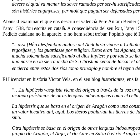
devers el qual va menar les seves ramades per ser-hi sacrifica
són històries enginyoses, per molt que puguin ser defensades per
Abans d’examinar el que ens descriu el valencià Pere Antoni Beuter 
l’any 1538, fou escrita en català. A conseqüència del seu èxit, l’any 15
l’edició catalana no hi apareix, o no hem sabut trobar, l’opinió que t
“
...assi [Hèrcules]embarcandose del Andaluzia vinose a Cathaluñ
regozijase, y los guardasse por religion. Estos eran los Agones, 
mucha solemnidad sacrificando al dios Iupiter: y por tanto se l
uno nasce en la sierra dicha de S. Christina cerca de Iacca: el 
encierra entre estos dos rios tomo principio y nombre el reyno 
El llicenciat en història Victor Vela, en el seu blog
historiantes
, ens fa
“…
La hipótesis vasquista viene del origen a través de la voz ur
recibido préstamos de otras lenguas indoeuropeas como el celta,
La hipótesis que se basa en el origen de Aragón como una constru
un valor locativo ahí, aquí. Los iberos poblarían las tierras de Ja
sitio.
Otra hipótesis se basa en el origen de otras lenguas indoeuropeas
propio río Aragón, el Arga, el río Aare en Suiza ó el río Aragó 