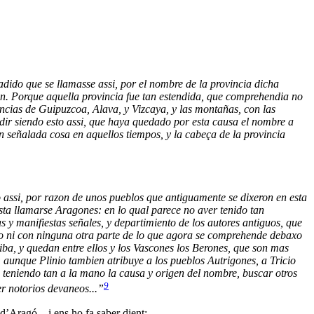
uadido que se llamasse assi, por el nombre de la provincia dicha
n. Porque aquella provincia fue tan estendida, que comprehendia no
incias de Guipuzcoa, Alava, y Vizcaya, y las montañas, con las
uadir siendo esto assi, que haya quedado por esta causa el nombre a
n señalada cosa en aquellos tiempos, y la cabeça de la provincia
 assi, por razon de unos pueblos que antiguamente se dixeron en esta
sta llamarse Aragones: en lo qual parece no aver tenido tan
as y manifiestas señales, y departimiento de los autores antiguos, que
o ni con ninguna otra parte de lo que agora se comprehende debaxo
iba, y quedan entre ellos y los Vascones los Berones, que son mas
aunque Plinio tambien atribuye a los pueblos Autrigones, a Tricio
 teniendo tan a la mano la causa y origen del nombre, buscar otros
9
er notorios devaneos...”
d’Aragó... i ens ho fa saber dient: