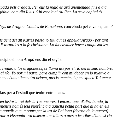
pada pels aragots. Per ells la regió és així anomenada fins a dia
hia, com diu Il·lus. S'hi escola el riu Iber. La seva capital és
 Reys de Arago e Comtes de Barcelona
, concebuda pel cavaller, també
gent del dit Karles passa lo Riu qui es appellat Arago / per tant
 E torna-les a la fe christiana. Lo dit cavaller haver conquistat les
rincipi del nom
Aragó
ens diu el següent:
crédito a los aragoneses, se llama así por el río del mismo nombre,
al río. Yo por mi parte, para cumplir con mi deber en lo relativo a
que el étimo tiene otro origen, precisamente el que explica Tolomeo:
lars per a l’estudi que tenim entre mans.
n història rei dels tarraconenses. I encara que, d'altra banda, la
nensis només feia referència a aquella petita part que hi ha en els
a aquells que, moguts per la ira de Bel·lona [deessa de la guerra]
nir a Hispania, va aixecar uns altars o ares a les ribes d'aquest riu,