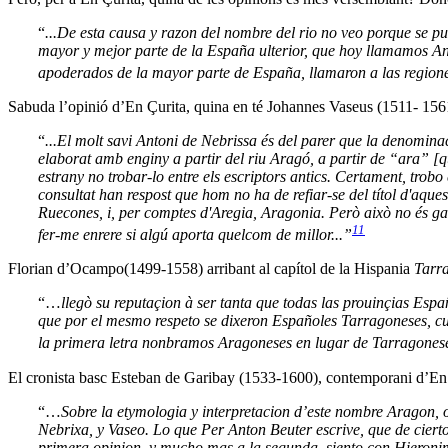
“
...De esta causa y razon del nombre del rio no veo porque se pu
mayor y mejor parte de la España ulterior, que hoy llamamos And
apoderados de la mayor parte de España, llamaron a las regione
Sabuda l’opinió d’En Çurita, quina en té Johannes Vaseus (1511- 156
“
...El molt savi Antoni de Nebrissa és del parer que la denomin
elaborat amb enginy a partir del riu Aragó, a partir de “ara” [qu
estrany no trobar-lo entre els escriptors antics. Certament, trobo
consultat han respost que hom no ha de refiar-se del títol d'aques
Ruecones, i, per comptes d'Aregia, Aragonia. Però això no és gair
11
fer-me enrere si algú aporta quelcom de millor...”
Florian d’Ocampo(1499-1558) arribant al capítol de la Hispania
Tarr
“…
llegò su reputaçion à ser tanta que todas las prouinçias Esp
que por el mesmo respeto se dixeron Españoles Tarragoneses, cu
la primera letra nonbramos Aragoneses en lugar de Tarragone
El cronista basc Esteban de Garibay (1533-1600), contemporani d’En
“…
Sobre la etymologia y interpretacion d’este nombre Aragon, 
Nebrixa, y Vaseo. Lo que Per Anton Beuter escrive, que de ciert
primera opinion, y mucho mas a la segunda, siento con Hieroni