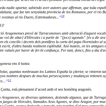
eda nadie apartar, sabiendo aver autores que affirman, que toda españa
aluzia, que fue tan senyalada provincia de los Romanos, por el rio Bet
10
 svezinas al rio Duero, Estremaduras...”
1)?
ació Aragonenses prové de Tarraconenses amb alteració d'aquest vocab
e vol dir altar] d'Hèrcules i a partir de “[jocs] agonals” [és a dir ara
 en els concilis i decrets dels pontífexs la carta del papa Hormisdes al
t escrit, d'altra banda realment esplèndid. Així mateix, en les antigues 
e valuós per haver de fer-hi confiança. Per tant, doncs, fins a dia d'a
agonesa
ens il·lustra:
añolas, quantas nonbrauan los Latinos España la çiterior, se vinieron 
yos nonbres despues de muchas persecuçiones y mudanças retienen oy d
12
ses…”
 Çurita, està plenament d’acord amb el seu homòleg aragonès.
o Aragoneses, ay diversas opiniones, deziendo algunos, que de Tarrago
os juegos de Hercules, llamados Aras Agones, se dixo Aragon, por much
mo Çurita, auerse deriuado y tomado este nombre d’el muy conoscido 