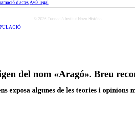
ramació d'actes
Avís legal
© 2026 Fundació Institut Nova Història
IPULACIÓ
origen del nom «Aragó». Breu reco
ns exposa algunes de les teories i opinions 