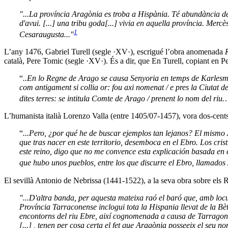
"...La província Aragònia es troba a Hispània. Té abundància de v
d'avui. [...] una tribu goda[...] vivia en aquella província. Merc
1
Cesaraugusta..."
L’any 1476, Gabriel Turell (segle ·XV·), escrigué l’obra anomenada
català, Pere Tomic (segle ·XV·). És a dir, que En Turell, copiant en P
“
..En lo Regne de Arago se causa Senyoria en temps de Karlesmay
com antigament si collia or: fou axi nomenat / e pres la Ciutat de 
dites terres: se intitula Comte de Arago / prenent lo nom del riu
L’humanista italià Lorenzo Valla (entre 1405/07-1457), vora dos-cent
“
...Pero, ¿por qué he de buscar ejemplos tan lejanos? El mismo 
que tras nacer en este territorio, desemboca en el Ebro. Los cris
este reino, digo que no me convence esta explicación basada en el
que hubo unos pueblos, entre los que discurre el Ebro, llamado
El sevillà Antonio de Nebrissa (1441-1522), a la seva obra sobre els Re
"...D'altra banda, per aquesta mateixa raó el baró que, amb locu
Província Tarraconense inclogui tota la Hispania llevat de la Bèt
encontorns del riu Ebre, així cognomenada a causa de Tarragona, 
[...] , tenen per cosa certa el fet que Aragònia posseeix el seu n