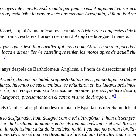
inyes i de cereals. Està regada per fonts i rius. Antigament va ser ocu
ès a aquesta tribu la província és anomenada Arragònia, si fa no fa Aragòt
Recort,
la qual és una refosa poc acurada
d'Histories e conquestes dels
ere Tomic, esclareix l’origen del nom d’
Aragó
de la següent manera:
nes que.s levà hun cavaller qui havia nom Abria / e ab una partida de 
Iacca e altres viles / e castells que tenien los moros apres de aquell riu
2
…”
s anys després de Bartholomeus Anglicus, a l’hora de disseccionar el p
Aragón, del que me había propuesto hablar en segundo lugar, si damos 
tianos, huyendo de sus enemigos, se refugiaron en los lugares próximos 
 río, ni creo que ésta sea la causa del nombre; por eso prefiero decir 
3
s Aurigones, precisamente en el centro mismo de Aragón….”
is Catòlics, al capítol on descriu tota la Hispania ens ofereix un dels pi
ció desfigurada, hom designa com a rei d'Aragònia, li hem dit sempre e
ica i la Lusitania, tanmateix entre els romans més antics el mot Tarraco
la nobilíssima ciutat de la mateixa regió. I cal que no parem l'orella 
om mercès a no sé quin riu designat així d'ençà que Hèrcules, quan va ve