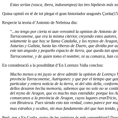
Estas serían (vasca, ibera, indoeuropea) las tres hipótesis más 
Quina opinió en té de tot plegat el gran historiador aragonès Çurita(
Respecte la teoria d’Antonio de Nebrissa diu:
“
...no tengo por cierta ni aun verosimil la opinion de Antonio de
Tarraconense, que era la misma citerior, creyendo estos autore
solamente lo que hoy se llama Cataluña, y los reynos de Aragon,
Asturias y Galizia, hasta las riberas de Duero, que dividia por 
este tan angosto y pequeño espacio de tierra, que queda tan apar
Tarraconense, y de quien tomo el nombre, ni su comarca, han c
En consideració a la possibilitat d’En Lorenzo Valla conclou:
Mucho menos a mi juyzo se deve admitir la opinion de Lorenço Va
provincia Tarraconense, Autrigones: y que por el tiempo que gast
particular y entera noticia de la tierra, ni del sitio della, conf
dellos dexaron hecha memoria, sabemos que no solo no se conti
del reyno de Aragon, que es mucho mas estendido: porque los Aut
comarcanos a la provincia de Aragon, cuyos lugares eranTricio,
con Biruiesca. Pues siendo esto tan verdad, como parece por muy
mas estraños y ocultos, sin mas fundamento del que han tenido, 
Però, per a En Çurita, quina de les opinions és més versemblant? Doncs 