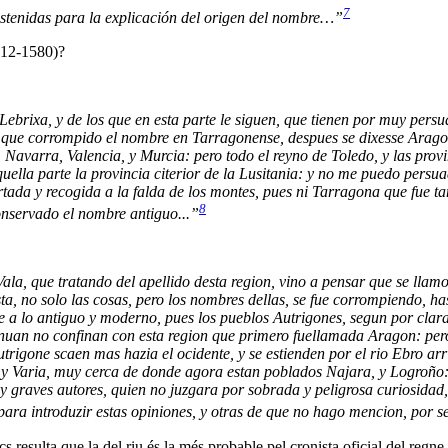
7
sostenidas para la explicación del origen del nombre…”
1512-1580)?
 Lebrixa, y de los que en esta parte le siguen, que tienen por muy pers
s, que corrompido el nombre en Tarragonense, despues se dixesse Arago
 Navarra, Valencia, y Murcia: pero todo el reyno de Toledo, y las prov
aquella parte la provincia citerior de la Lusitania: y no me puedo pers
tada y recogida a la falda de los montes, pues ni Tarragona que fue ta
8
onservado el nombre antiguo...”
la, que tratando del apellido desta region, vino a pensar que se llamo
a, no solo las cosas, pero los nombres dellas, se fue corrompiendo, ha
orme a lo antiguo y moderno, pues los pueblos Autrigones, segun por clar
nuan no confinan con esta region que primero fuellamada Aragon: per
rigone scaen mas hazia el ocidente, y se estienden por el rio Ebro arr
 y Varia, muy cerca de donde agora estan poblados Najara, y Logroño: 
 graves autores, quien no juzgara por sobrada y peligrosa curiosidad,
para introduzir estas opiniones, y otras de que no hago mencion, por s
resulta que la del riu és la més probable pel cronista oficial del regne 