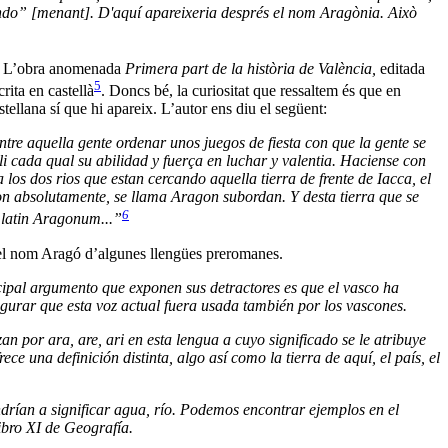
endo” [menant]. D'aquí apareixeria després el nom Aragònia. Això
at. L’obra anomenada
Primera part de la història de València,
editada
5
rita en castellà
. Doncs bé, la curiositat que ressaltem és que en
astellana sí que hi apareix. L’autor ens diu el següent:
tre aquella gente ordenar unos juegos de fiesta con que la gente se
li cada qual su abilidad y fuerça en luchar y valentia. Haciense con
os dos rios que estan cercando aquella tierra de frente de Iacca, el
gon absolutamente, se llama Aragon subordan. Y desta tierra que se
6
 latin Aragonum...”
ar el nom Aragó d’algunes llengües preromanes.
incipal argumento que exponen sus detractores es que el vasco ha
egurar que esta voz actual fuera usada también por los vascones.
 por ara, are, ari en esta lengua a cuyo significado se le atribuye
ece una definición distinta, algo así como la tierra de aquí, el país, el
endrían a significar agua, río. Podemos encontrar ejemplos en el
libro XI de Geografía.