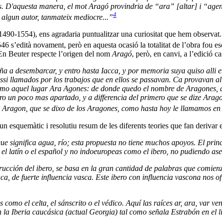
des. D'aquesta manera, el mot Aragó provindria de “ara” [altar] i “ag
4
 algun autor, tanmateix mediocre...”
(1490-1554), ens agradaria puntualitzar una curiositat que hem observ
46 s’edità novament, però en aquesta ocasió la totalitat de l’obra fou esc
é En Beuter respecte l’origen del nom
Aragó
, però, en canvi, a l’edició c
a a desembarcar, y entro hasta Iacca, y por memoria suya quiso alli en
assi llamados por los trabajos que en ellos se passavan. Ca provavan al
lamo aquel lugar Ara Agones: de donde quedo el nombre de Aragones, a l
otro un poco mas apartado, y a differencia del primero que se dize Ara
de Aragon, que se dixo de los Aragones, como hasta hoy le llamamos en
 un esquemàtic i resolutiu resum de les diferents teories que fan deriv
 que significa agua, río; esta propuesta no tiene muchos apoyos. El pr
 el latín o el español y no indoeuropeas como el ibero, no pudiendo as
cción del ibero, se basa en la gran cantidad de palabras que comienzan
ca, de fuerte influencia vasca. Este ibero con influencia vascona nos ofr
 como el celta, el sánscrito o el védico. Aquí las raíces ar, ara, var v
en la Iberia caucásica (actual Georgia) tal como señala Estrabón en el 