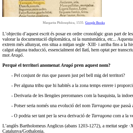
Margarita Philosophica, 1535.
Google Books
L’objectiu d’aquest escrit és posar en ordre cronològic gran part de le
valorar la documentació diplomàtica, ni la numismàtica, etc... Aquesta 
extrem més allunyat, ens situa a mitjan segle ·XIII· i arriba fins a la 
calgut alguna traducció, essencialment del llatí, hem optat per transcri
mot
Aragó
.
Perquè el territori anomenat
Aragó
pren aquest nom?
- Pel conjunt de rius que passen just pel bell mig del territori?
- Per alguna tribu que hi habités a la zona temps enrere i propor
- Derivaria de les llengües preromanes com la basquista, la indoeu
- Potser seria només una evolució del nom
Tarragona
que passà 
- O podria ser tant per la seva derivació de
Tarragona
com a la ve
L’anglès Bartholomeus Anglicus (abans 1203-1272), a meitat segle ·XI
Catalunya/Gothalonia.