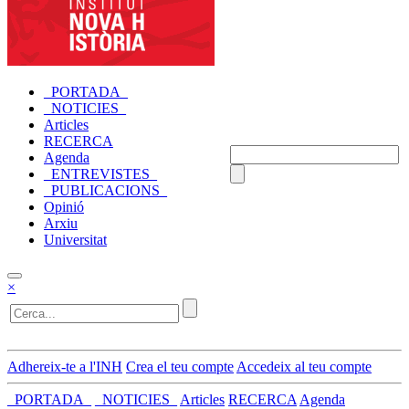
_PORTADA_
_NOTICIES_
Articles
RECERCA
Agenda
_ENTREVISTES_
_PUBLICACIONS_
Opinió
Arxiu
Universitat
×
Adhereix-te a l'INH
Crea el teu compte
Accedeix al teu compte
_PORTADA_
_NOTICIES_
Articles
RECERCA
Agenda