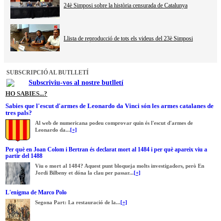
24è Simposi sobre la història censurada de Catalunya
Llista de reproducció de tots els videus del 23è Simposi
SUBSCRIPCIÓ AL BUTLLETÍ
Subscriviu-vos al nostre butlletí
HO SABIES...?
Sabies que l'escut d'armes de Leonardo da Vinci són les armes catalanes de
tres pals?
Al web de numericana podeu comprovar quin és l'escut d'armes de
Leonardo da...
[+]
Per què en Joan Colom i Bertran és declarat mort al 1484 i per què apareix viu a
partir del 1488
Viu o mort al 1484? Aquest punt bloqueja molts investigadors, però En
Jordi Bilbeny et dóna la clau per passar...
[+]
L'enigma de Marco Polo
Segona Part: La restauració de la...
[+]