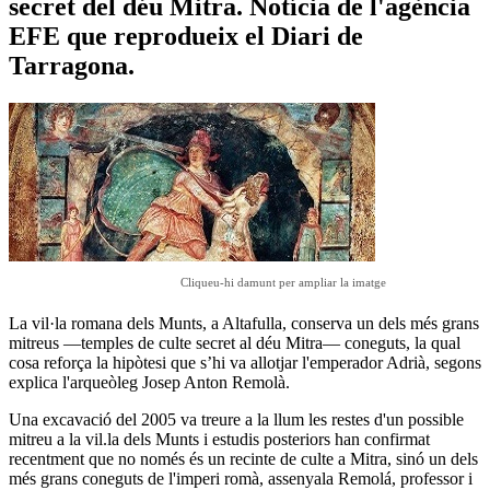
secret del déu Mitra. Notícia de l'agència
EFE que reprodueix el Diari de
Tarragona.
Cliqueu-hi damunt per ampliar la imatge
La vil·la romana dels Munts, a Altafulla, conserva un dels més grans
mitreus —temples de culte secret al déu Mitra— coneguts, la qual
cosa reforça la hipòtesi que s’hi va allotjar l'emperador Adrià, segons
explica l'arqueòleg Josep Anton Remolà.
Una excavació del 2005 va treure a la llum les restes d'un possible
mitreu a la vil.la dels Munts i estudis posteriors han confirmat
recentment que no només és un recinte de culte a Mitra, sinó un dels
més grans coneguts de l'imperi romà, assenyala Remolá, professor i