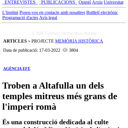
_ENTREVISTES_
_PUBLICACIONS_
Opinió
Arxiu
Universitat
L'Institut
Poseu-vos en contacte amb nosaltres
Butlletí electrònic
Programació d'actes
Avís legal
© 2026 Fundació Institut Nova Història
ARTICLES
» PROJECTE
MEMÒRIA HISTÒRICA
Data de publicació: 17-03-2022
3804
AGÈNCIA EFE
Troben a Altafulla un dels
temples mitreus més grans de
l'imperi romà
És una construcció dedicada al culte