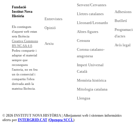
Servent/Cervantes
Fundació
Adhesions
Institut Nova
Lletres catalanes
Història
Entrevistes
Butlletí
Lleonard/Leonardo
Els continguts
Opinió
Programaci
Altres figures
d'aquest web estan
d'actes
sota llicència
Censura
Creative Commons
Arxiu
Avís legal
BY-NC-SA 4.0
.
Corona catalano-
Podeu compartir i
adaptar el material
aragonesa
sempre que
Imperi Universal
reconegueu
l'autoria, no en feu
Català
un ús comercial i
compartiu l'obra
Memòria històrica
derivada amb la
mateixa llicència.
Mitologia catalana
Llengua
© 2026 INSTITUT NOVA HISTÒRIA | Allotjament web i sistemes informàtics
oferts per
INTERGRID.CAT
(
Opengea SCCL
)