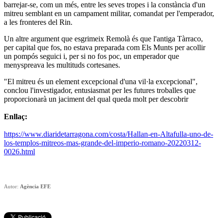
barrejar-se, com un més, entre les seves tropes i la constància d'un
mitreu semblant en un campament militar, comandat per l'emperador,
a les fronteres del Rin.
Un altre argument que esgrimeix Remolà és que l'antiga Tàrraco,
per capital que fos, no estava preparada com Els Munts per acollir
un pompós seguici i, per si no fos poc, un emperador que
menyspreava les multituds cortesanes.
"El mitreu és un element excepcional d'una vil·la excepcional",
conclou l'investigador, entusiasmat per les futures troballes que
proporcionarà un jaciment del qual queda molt per descobrir
Enllaç:
https://www.diaridetarragona.com/costa/Hallan-en-Altafulla-uno-de-
los-templos-mitreos-mas-grande-del-imperio-romano-20220312-
0026.html
Autor:
Agència EFE