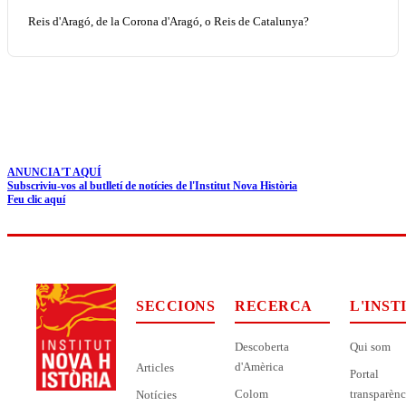
Reis d'Aragó, de la Corona d'Aragó, o Reis de Catalunya?
ANUNCIA'T AQUÍ
Subscriviu-vos al butlletí de notícies de l'Institut Nova Història
Feu clic aquí
SECCIONS
RECERCA
L'INST
Descoberta
Qui som
d'Amèrica
Articles
Portal
Colom
transparènc
Notícies