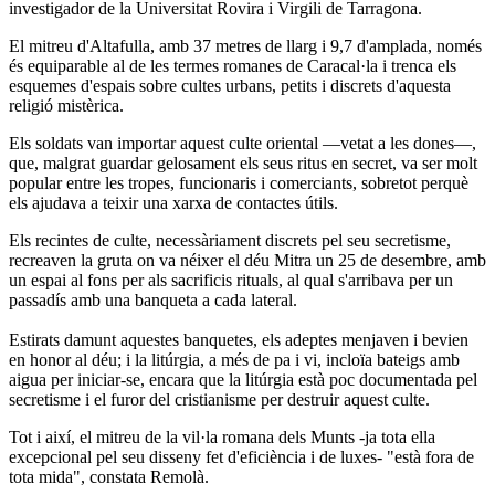
investigador de la Universitat Rovira i Virgili de Tarragona.
El mitreu d'Altafulla, amb 37 metres de llarg i 9,7 d'amplada, només
és equiparable al de les termes romanes de Caracal·la i trenca els
esquemes d'espais sobre cultes urbans, petits i discrets d'aquesta
religió mistèrica.
Els soldats van importar aquest culte oriental —vetat a les dones—,
que, malgrat guardar gelosament els seus ritus en secret, va ser molt
popular entre les tropes, funcionaris i comerciants, sobretot perquè
els ajudava a teixir una xarxa de contactes útils.
Els recintes de culte, necessàriament discrets pel seu secretisme,
recreaven la gruta on va néixer el déu Mitra un 25 de desembre, amb
un espai al fons per als sacrificis rituals, al qual s'arribava per un
passadís amb una banqueta a cada lateral.
Estirats damunt aquestes banquetes, els adeptes menjaven i bevien
en honor al déu; i la litúrgia, a més de pa i vi, incloïa bateigs amb
aigua per iniciar-se, encara que la litúrgia està poc documentada pel
secretisme i el furor del cristianisme per destruir aquest culte.
Tot i així, el mitreu de la vil·la romana dels Munts -ja tota ella
excepcional pel seu disseny fet d'eficiència i de luxes- "està fora de
tota mida", constata Remolà.