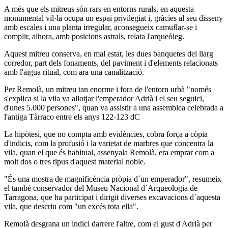
A més que els mitreus són rars en entorns rurals, en aquesta
monumental vil·la ocupa un espai privilegiat i, gràcies al seu disseny
amb escales i una planta irregular, aconsegueix camuflar-se i
complir, alhora, amb posicions astrals, relata l'arqueòleg.
Aquest mitreu conserva, en mal estat, les dues banquetes del llarg
corredor, part dels fonaments, del paviment i d'elements relacionats
amb l'aigua ritual, com ara una canalització.
Per Remolà, un mitreu tan enorme i fora de l'entorn urbà "només
s'explica si la vila va allotjar l'emperador Adrià i el seu seguici,
d'unes 5.000 persones", quan va assistir a una assemblea celebrada a
l'antiga Tàrraco entre els anys 122-123 dC
La hipòtesi, que no compta amb evidències, cobra força a còpia
d'indicis, com la profusió i la varietat de marbres que concentra la
vila, quan el que és habitual, assenyala Remolà, era emprar com a
molt dos o tres tipus d'aquest material noble.
"És una mostra de magnificència pròpia d´un emperador", resumeix
el també conservador del Museu Nacional d´Arqueologia de
Tarragona, que ha participat i dirigit diverses excavacions d´aquesta
vila, que descriu com "un excés tota ella".
Remolà desgrana un indici darrere l'altre, com el gust d'Adrià per