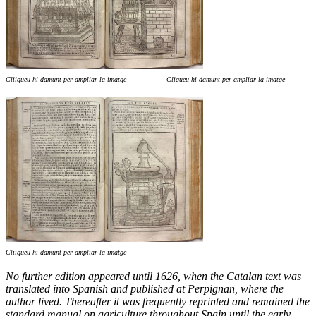
Cliiqueu-hi damunt per ampliar la imatge Cliqueu-hi damunt per ampliar la imatge
Cliiqueu-hi damunt per ampliar la imatge
No further edition appeared until 1626, when the Catalan text was
translated into Spanish and published at Perpignan, where the
author lived. Thereafter it was frequently reprinted and remained the
standard manual on agriculture throughout Spain until the early