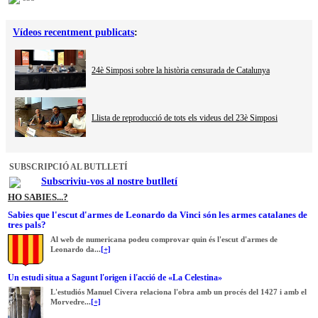
Vídeos recentment publicats
:
24è Simposi sobre la història censurada de Catalunya
Llista de reproducció de tots els videus del 23è Simposi
SUBSCRIPCIÓ AL BUTLLETÍ
Subscriviu-vos al nostre butlletí
HO SABIES...?
Sabies que l'escut d'armes de Leonardo da Vinci són les armes catalanes de
tres pals?
Al web de numericana podeu comprovar quin és l'escut d'armes de
Leonardo da...
[+]
Un estudi situa a Sagunt l'origen i l'acció de «La Celestina»
L'estudiós Manuel Civera relaciona l'obra amb un procés del 1427 i amb el
Morvedre...
[+]