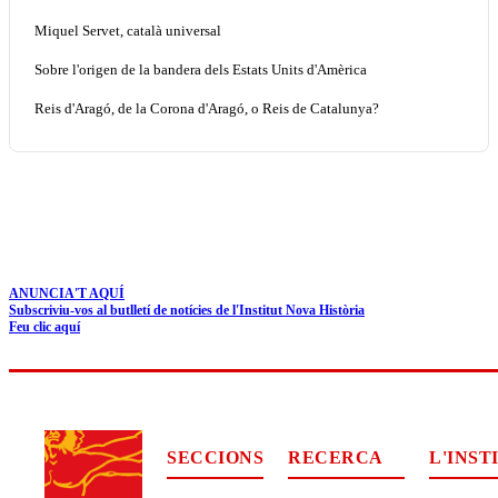
Miquel Servet, català universal
Sobre l'origen de la bandera dels Estats Units d'Amèrica
Reis d'Aragó, de la Corona d'Aragó, o Reis de Catalunya?
ANUNCIA'T AQUÍ
Subscriviu-vos al butlletí de notícies de l'Institut Nova Història
Feu clic aquí
SECCIONS
RECERCA
L'INST