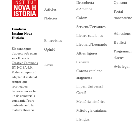
Descoberta
Qui som
d'Amèrica
Articles
Portal
Colom
transparènc
Notícies
Servent/Cervantes
Fundació
Adhesions
Institut Nova
Lletres catalanes
Història
Entrevistes
Butlletí
Lleonard/Leonardo
Els continguts
Opinió
Programaci
Altres figures
d'aquest web estan
d'actes
sota llicència
Censura
Creative Commons
Arxiu
Avís legal
BY-NC-SA 4.0
.
Corona catalano-
Podeu compartir i
adaptar el material
aragonesa
sempre que
Imperi Universal
reconegueu
l'autoria, no en feu
Català
un ús comercial i
compartiu l'obra
Memòria històrica
derivada amb la
mateixa llicència.
Mitologia catalana
Llengua