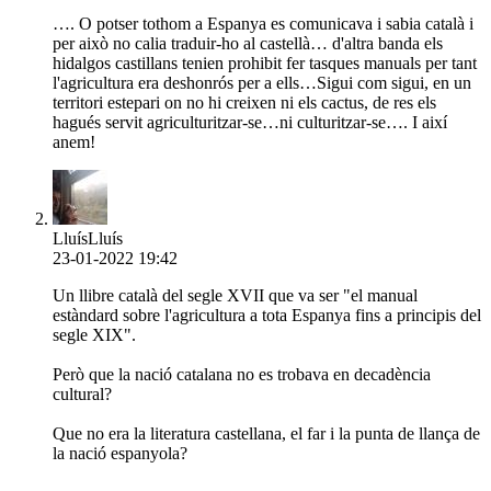
…. O potser tothom a Espanya es comunicava i sabia català i
per això no calia traduir-ho al castellà… d'altra banda els
hidalgos castillans tenien prohibit fer tasques manuals per tant
l'agricultura era deshonrós per a ells…Sigui com sigui, en un
territori estepari on no hi creixen ni els cactus, de res els
hagués servit agriculturitzar-se…ni culturitzar-se…. I així
anem!
LluísLluís
23-01-2022 19:42
Un llibre català del segle XVII que va ser "el manual
estàndard sobre l'agricultura a tota Espanya fins a principis del
segle XIX".
Però que la nació catalana no es trobava en decadència
cultural?
Que no era la literatura castellana, el far i la punta de llança de
la nació espanyola?