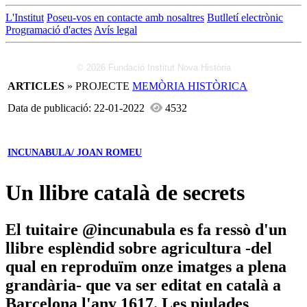
L'Institut
Poseu-vos en contacte amb nosaltres
Butlletí electrònic
Programació d'actes
Avís legal
© 2026 Fundació Institut Nova Història
ARTICLES
» PROJECTE
MEMÒRIA HISTÒRICA
Data de publicació: 22-01-2022
4532
INCUNABULA/ JOAN ROMEU
Un llibre català de secrets
El tuitaire @incunabula es fa ressò d'un
llibre esplèndid sobre agricultura -del
qual en reproduïm onze imatges a plena
grandària- que va ser editat en català a
Barcelona l'any 1617. Les piulades