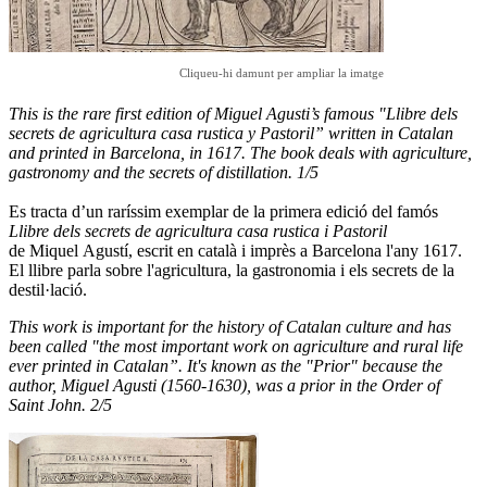
Cliqueu-hi damunt per ampliar la imatge
This is the rare first edition of Miguel Agusti’s famous "Llibre dels
secrets de agricultura casa rustica y Pastoril” written in Catalan
and printed in Barcelona, in 1617. The book deals with agriculture,
gastronomy and the secrets of distillation. 1/5
Es tracta d’un raríssim exemplar de la primera edició del famós
Llibre dels secrets de agricultura casa rustica i Pastoril
de Miquel Agustí, escrit en català i imprès a Barcelona ​​l'any 1617.
El llibre parla sobre l'agricultura, la gastronomia i els secrets de la
destil·lació.
This work is important for the history of Catalan culture and has
been called "the most important work on agriculture and rural life
ever printed in Catalan”. It's known as the "Prior" because the
author, Miguel Agusti (1560-1630), was a prior in the Order of
Saint John. 2/5