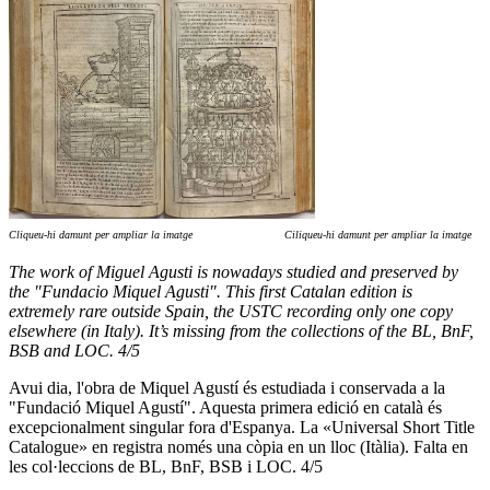
Cliqueu-hi damunt per ampliar la imatge Ciliqueu-hi damunt per ampliar la imatge
The work of Miguel Agusti is nowadays studied and preserved by
the "Fundacio Miquel Agusti". This first Catalan edition is
extremely rare outside Spain, the USTC recording only one copy
elsewhere (in Italy). It’s missing from the collections of the BL, BnF,
BSB and LOC. 4/5
Avui dia, l'obra de Miquel Agustí és estudiada i conservada a la
"Fundació Miquel Agustí". Aquesta primera edició en català és
excepcionalment singular fora d'Espanya. La «Universal Short Title
Catalogue» en registra només una còpia en un lloc (Itàlia). Falta en
les col·leccions de BL, BnF, BSB i LOC. 4/5