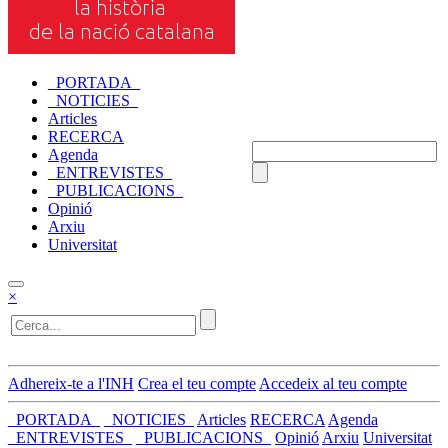
_PORTADA_
_NOTICIES_
Articles
RECERCA
Agenda
_ENTREVISTES_
_PUBLICACIONS_
Opinió
Arxiu
Universitat
×
Adhereix-te a l'INH
Crea el teu compte
Accedeix al teu compte
_PORTADA_
_NOTICIES_
Articles
RECERCA
Agenda
_ENTREVISTES_
_PUBLICACIONS_
Opinió
Arxiu
Universitat