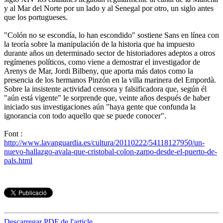
y al Mar del Norte por un lado y al Senegal por otro, un siglo antes
que los portugueses.
"Colón no se escondía, lo han escondido" sostiene Sans en línea con
la teoría sobre la manipulación de la historia que ha impuesto
durante años un determinado sector de historiadores adeptos a otros
regímenes políticos, como viene a demostrar el investigador de
Arenys de Mar, Jordi Bilbeny, que aporta más datos como la
presencia de los hermanos Pinzón en la villa marinera del Empordà.
Sobre la insistente actividad censora y falsificadora que, según él
"aún está vigente" le sorprende que, veinte años después de haber
iniciado sus investigaciones aún "haya gente que confunda la
ignorancia con todo aquello que se puede conocer".
Font :
http://www.lavanguardia.es/cultura/20110222/54118127950/un-
nuevo-hallazgo-avala-que-cristobal-colon-zarpo-desde-el-puerto-de-
pals.html
Descarregar PDF de l'article