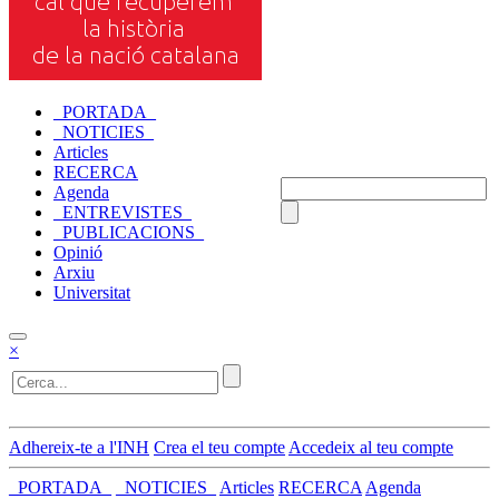
_PORTADA_
_NOTICIES_
Articles
RECERCA
Agenda
_ENTREVISTES_
_PUBLICACIONS_
Opinió
Arxiu
Universitat
×
Adhereix-te a l'INH
Crea el teu compte
Accedeix al teu compte
_PORTADA_
_NOTICIES_
Articles
RECERCA
Agenda