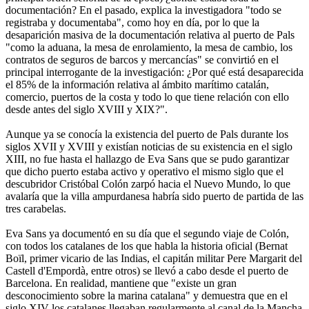
documentación? En el pasado, explica la investigadora "todo se
registraba y documentaba", como hoy en día, por lo que la
desaparición masiva de la documentación relativa al puerto de Pals
"como la aduana, la mesa de enrolamiento, la mesa de cambio, los
contratos de seguros de barcos y mercancías" se convirtió en el
principal interrogante de la investigación: ¿Por qué está desaparecida
el 85% de la información relativa al ámbito marítimo catalán,
comercio, puertos de la costa y todo lo que tiene relación con ello
desde antes del siglo XVIII y XIX?".
Aunque ya se conocía la existencia del puerto de Pals durante los
siglos XVII y XVIII y existían noticias de su existencia en el siglo
XIII, no fue hasta el hallazgo de Eva Sans que se pudo garantizar
que dicho puerto estaba activo y operativo el mismo siglo que el
descubridor Cristóbal Colón zarpó hacia el Nuevo Mundo, lo que
avalaría que la villa ampurdanesa habría sido puerto de partida de las
tres carabelas.
Eva Sans ya documentó en su día que el segundo viaje de Colón,
con todos los catalanes de los que habla la historia oficial (Bernat
Boïl, primer vicario de las Indias, el capitán militar Pere Margarit del
Castell d'Empordà, entre otros) se llevó a cabo desde el puerto de
Barcelona. En realidad, mantiene que "existe un gran
desconocimiento sobre la marina catalana" y demuestra que en el
siglo XIV los catalanes llegaban regularmente al canal de la Mancha