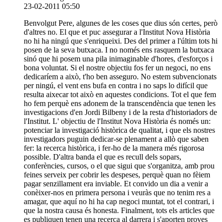
23-02-2011 05:50
Benvolgut Pere, algunes de les coses que dius són certes, però
d'altres no. El que et puc assegurar a l'Institut Nova Història
no hi ha ningú que s'enriqueixi. Des del primer a l'últim tots hi
posen de la seva butxaca. I no només ens rasquem la butxaca
sinó que hi posem una pila inimaginable d'hores, d'esforços i
bona voluntat. Si el nostre objectiu fos fer un negoci, no ens
dedicaríem a això, t'ho ben asseguro. No estem subvencionats
per ningú, el vent ens bufa en contra i no saps lo difícil que
resulta aixecar tot això en aquestes condicions. Tot el que fem
ho fem perquè ens adonem de la transcendència que tenen les
investigacions d'en Jordi Bilbeny i de la resta d'historiadors de
l'Institut. L' objectiu de l'Institut Nova Història és només un:
potenciar la investigació històrica de qualitat, i que els nostres
investigadors puguin dedicar-se plenament a allò que saben
fer: la recerca històrica, i fer-ho de la manera més rigorosa
possible. D'altra banda el que es recull dels sopars,
conferències, cursos, o el que sigui que s'organitza, amb prou
feines serveix per cobrir les despeses, perquè quan no fèiem
pagar senzillament era inviable. Et convido un dia a venir a
conèixer-nos en primera persona i veuràs que no tenim res a
amagar, que aquí no hi ha cap negoci muntat, tot el contrari, i
que la nostra causa és honesta. Finalment, tots els articles que
es publiquen tenen una recerca al darrera i s'aporten proves