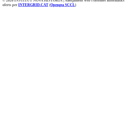
© 2026 INSTITUT NOVA HISTÒRIA | Allotjament web i sistemes informàtics
oferts per
INTERGRID.CAT
(
Opengea SCCL
)