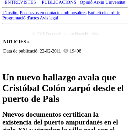
_ENTREVISTES_
_PUBLICACIONS_
Opinió
Arxiu
Universitat
L'Institut
Poseu-vos en contacte amb nosaltres
Butlletí electrònic
Programació d'actes
Avís legal
© 2026 Fundació Institut Nova Història
NOTICIES
»
Data de publicació: 22-02-2011
19498
Un nuevo hallazgo avala que
Cristóbal Colón zarpó desde el
puerto de Pals
Nuevos documentos certifican la
existencia del puerto ampurdanés en el
siglo XV y vinculan la villa real con el