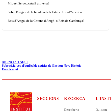
Miquel Servet, català universal
Sobre l'origen de la bandera dels Estats Units d'Amèrica
Reis d'Aragó, de la Corona d'Aragó, o Reis de Catalunya?
ANUNCIA'T AQUÍ
Subscriviu-vos al butlletí de notícies de l'Institut Nova Història
Feu clic aquí
SECCIONS
RECERCA
L'INST
Descoberta
Qui som