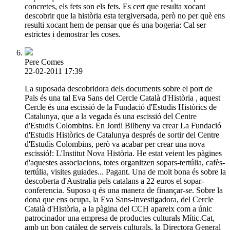
concretes, els fets son els fets. Es cert que resulta xocant
descobrir que la història esta tergiversada, però no per què ens
resulti xocant hem de pensar que és una bogeria: Cal ser
estrictes i demostrar les coses.
Pere Comes
22-02-2011 17:39
La suposada descobridora dels documents sobre el port de
Pals és una tal Eva Sans del Cercle Català d'Història , aquest
Cercle és una escissió de la Fundació d'Estudis Històrics de
Catalunya, que a la vegada és una escissió del Centre
d'Estudis Colombins. En Jordi Bilbeny va crear La Fundació
d'Estudis Històrics de Catalunya després de sortir del Centre
d'Estudis Colombins, però va acabar per crear una nova
escissió!: L'Institut Nova Història. He estat veient les pàgines
d'aquestes associacions, totes organitzen sopars-tertúlia, cafès-
tertúlia, visites guiades... Pagant. Una de molt bona és sobre la
descoberta d'Australia pels catalans a 22 euros el sopar-
conferencia. Suposo q és una manera de finançar-se. Sobre la
dona que ens ocupa, la Eva Sans-investigadora, del Cercle
Català d'Història, a la pàgina del CCH apareix com a únic
patrocinador una empresa de productes culturals Mític.Cat,
amb un bon catàleg de serveis culturals, la Directora General