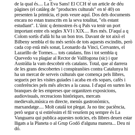
de la qual és.... La Eva Sans! El CCH té un article de déu
pàgines (el catàleg de "productes culturals" en té 40) on
presenten la primícia, el pots veure aquí. Dos dels documents
encara no estan transcrits en la seva totalitat, "els estant
estudiant". L'únic q demostren és q Pals va tenir un port
important entre els segles XVI i XIX.... Res més. D'aquí a q
Colom sortís d'allà hi ha un bon tros. Davant de tot això el
Bilbeny sembla el tiu més seriós de tots aquests escindits, però
cada cop està més sonat, Leonardo da Vinci, Cervantes, el
Lazarillo de Tormes.... tots catalans, fins i tot sembla q
Quevedo va plagiar al Rector de Vallfogona (sic) i que
Austràlia la vam descobrir els catalans. Total, que al darrera
de les grans descobertes i conspiranòies contra Catalunya hi
ha un mercat de serveis culturals que comença pels llibres,
segueix per les visites guiades i acaba en els sopars, cafès i
conferències pels més afectes a la causa. I d'aquí en surten les
branques de les empreses que organitzen exposicions,
audiovisuals, recreacions històriques, mercats
medievals,música en directe, menús gastronòmics,
marxandatge.... Molt catalá tot plegat. Ja no tinc paciència,
però segur q si estiréssim el fil veuríem pq sempre és La
Vanguarra qui publica aquestes noticies, els llibres deuen estar
lligats a la Planeta o al Grup Godó d'alguna manera... Deu ni
dó.