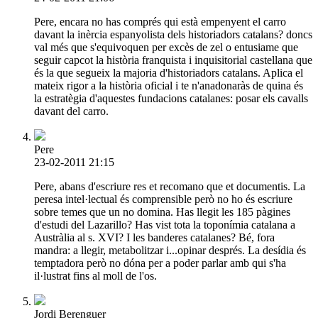
Pere, encara no has comprés qui està empenyent el carro
davant la inèrcia espanyolista dels historiadors catalans? doncs
val més que s'equivoquen per excès de zel o entusiame que
seguir capcot la història franquista i inquisitorial castellana que
és la que segueix la majoria d'historiadors catalans. Aplica el
mateix rigor a la història oficial i te n'anadonaràs de quina és
la estratègia d'aquestes fundacions catalanes: posar els cavalls
davant del carro.
Pere
23-02-2011 21:15
Pere, abans d'escriure res et recomano que et documentis. La
peresa intel·lectual és comprensible però no ho és escriure
sobre temes que un no domina. Has llegit les 185 pàgines
d'estudi del Lazarillo? Has vist tota la toponímia catalana a
Austràlia al s. XVI? I les banderes catalanes? Bé, fora
mandra: a llegir, metabolitzar i...opinar després. La desídia és
temptadora però no dóna per a poder parlar amb qui s'ha
il·lustrat fins al moll de l'os.
Jordi Berenguer