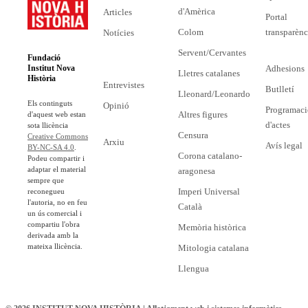
d'Amèrica
Articles
Portal
Colom
transparènc
Notícies
Servent/Cervantes
Fundació
Adhesions
Institut Nova
Lletres catalanes
Història
Entrevistes
Butlletí
Lleonard/Leonardo
Els continguts
Opinió
Programaci
Altres figures
d'aquest web estan
d'actes
sota llicència
Censura
Creative Commons
Arxiu
Avís legal
BY-NC-SA 4.0
.
Corona catalano-
Podeu compartir i
adaptar el material
aragonesa
sempre que
Imperi Universal
reconegueu
l'autoria, no en feu
Català
un ús comercial i
compartiu l'obra
Memòria històrica
derivada amb la
mateixa llicència.
Mitologia catalana
Llengua