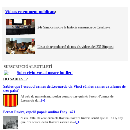
Vídeos recentment publicats
:
24è Simposi sobre la història censurada de Catalunya
Llista de reproducció de tots els videus del 23è Simposi
SUBSCRIPCIÓ AL BUTLLETÍ
Subscriviu-vos al nostre butlletí
HO SABIES...?
Sabies que l'escut d'armes de Leonardo da Vinci són les armes catalanes de
tres pals?
Al web de numericana podeu comprovar quin és l'escut d'armes de
Leonardo da...
[+]
Bernat Rovira, capellà papal i auditor l'any 1471
Si els Della Rovere eren els Rovira, llavors tindria sentit que al 1471, any
que Francesco della Rovere esdevé el...
[+]