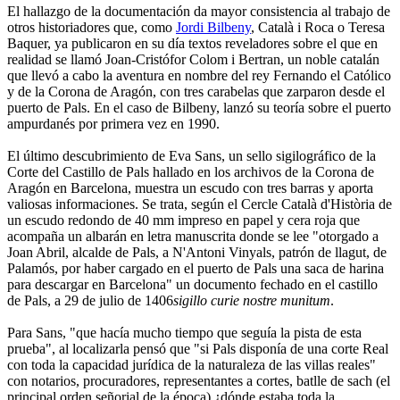
El hallazgo de la documentación da mayor consistencia al trabajo de
otros historiadores que, como
Jordi Bilbeny
, Català i Roca o Teresa
Baquer, ya publicaron en su día textos reveladores sobre el que en
realidad se llamó Joan-Cristófor Colom i Bertran, un noble catalán
que llevó a cabo la aventura en nombre del rey Fernando el Católico
y de la Corona de Aragón, con tres carabelas que zarparon desde el
puerto de Pals. En el caso de Bilbeny, lanzó su teoría sobre el puerto
ampurdanés por primera vez en 1990.
El último descubrimiento de Eva Sans, un sello sigilográfico de la
Corte del Castillo de Pals hallado en los archivos de la Corona de
Aragón en Barcelona, muestra un escudo con tres barras y aporta
valiosas informaciones. Se trata, según el Cercle Català d'Història de
un escudo redondo de 40 mm impreso en papel y cera roja que
acompaña un albarán en letra manuscrita donde se lee "otorgado a
Joan Abril, alcalde de Pals, a N'Antoni Vinyals, patrón de llagut, de
Palamós, por haber cargado en el puerto de Pals una saca de harina
para descargar en Barcelona" un documento fechado en el castillo
de Pals, a 29 de julio de 1406
sigillo curie nostre munitum
.
Para Sans, "que hacía mucho tiempo que seguía la pista de esta
prueba", al localizarla pensó que "si Pals disponía de una corte Real
con toda la capacidad jurídica de la naturaleza de las villas reales"
con notarios, procuradores, representantes a cortes, batlle de sach (el
principal orden señorial de la época) ¿dónde estaba toda la