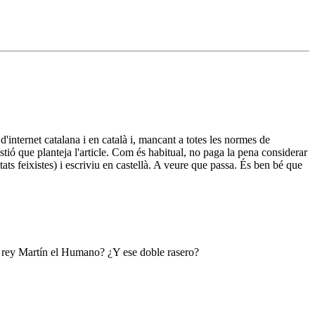
d'internet catalana i en català i, mancant a totes les normes de
stió que planteja l'article. Com és habitual, no paga la pena considerar
ts feixistes) i escriviu en castellà. A veure que passa. És ben bé que
l rey Martín el Humano? ¿Y ese doble rasero?