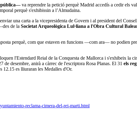
epública—
va reprendre la petició perquè Madrid accedís a cedir els valu
temporal perquè s'exhibissin a l’Almudaina.
 enviar una carta a la vicepresidenta de Govern i al president del Consel
s ―des de la
Societat Arqueològica Lul·liana a l'Obra Cultural Balea
resposta perquè, com que estaven en funcions —com ara— no podien pre
l·loquen l'Estendard Reial de la Conquesta de Mallorca i s'exhibeix la c
 27 de desembre, anirà a càrrec de l'escriptora Rosa Planas. El 31
els re
s 12.15 es lliuraran les Medalles d'Or.
yuntamiento-reclama-cimera-del-rei-marti.html