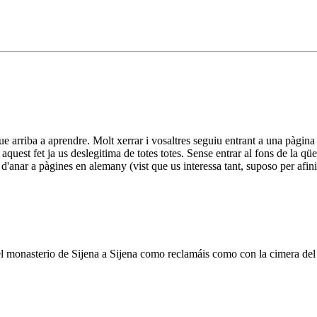
ue arriba a aprendre. Molt xerrar i vosaltres seguiu entrant a una pàgina 
quest fet ja us deslegitima de totes totes. Sense entrar al fons de la qüe
anar a pàgines en alemany (vist que us interessa tant, suposo per afinita
del monasterio de Sijena a Sijena como reclamáis como con la cimera de