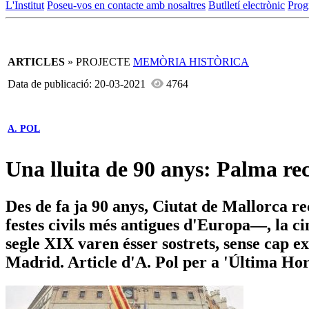
L'Institut
Poseu-vos en contacte amb nosaltres
Butlletí electrònic
Prog
ARTICLES
» PROJECTE
MEMÒRIA HISTÒRICA
Data de publicació: 20-03-2021
4764
A. POL
Una lluita de 90 anys: Palma re
Des de fa ja 90 anys, Ciutat de Mallorca r
festes civils més antigues d'Europa—, la ci
segle XIX varen ésser sostrets, sense cap e
Madrid. Article d'A. Pol per a 'Última Ho