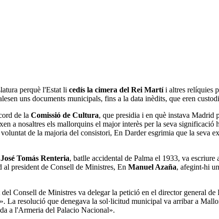
slatura perquè l'Estat li
cedís la cimera del Rei Martí
i altres relíquies
esen uns documents municipals, fins a la data inèdits, que eren custodia
cord de la
Comissió de Cultura
, que presidia i en què instava Madrid 
ixen a nosaltres els mallorquins el major interès per la seva significació
 voluntat de la majoria del consistori, En Darder esgrimia que la seva e
n
José Tomás Renteria
, batlle accidental de Palma el 1933, va escriure a
itud al president de Consell de Ministres, En
Manuel Azaña
, afegint-hi u
del Consell de Ministres va delegar la petició en el director general de B
at». La resolució que denegava la sol·licitud municipal va arribar a Mall
da a l'Armeria del Palacio Nacional».