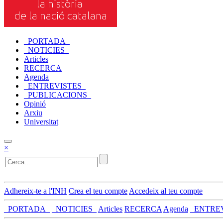
_PORTADA_
_NOTICIES_
Articles
RECERCA
Agenda
_ENTREVISTES_
_PUBLICACIONS_
Opinió
Arxiu
Universitat
×
Adhereix-te a l'INH
Crea el teu compte
Accedeix al teu compte
_PORTADA_
_NOTICIES_
Articles
RECERCA
Agenda
_ENTRE