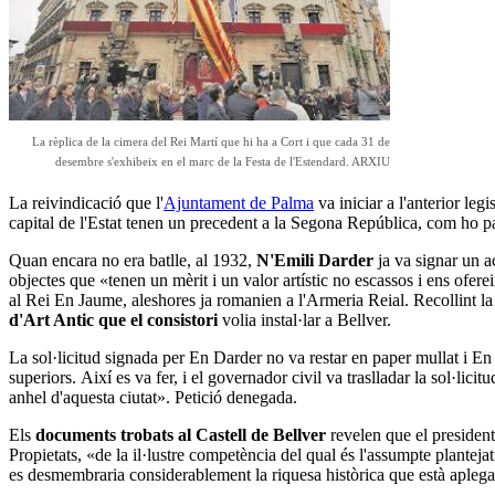
La rèplica de la cimera del Rei Martí que hi ha a Cort i que cada 31 de
desembre s'exhibeix en el marc de la Festa de l'Estendard. ARXIU
La reivindicació que l'
Ajuntament de Palma
va iniciar a l'anterior legi
capital de l'Estat tenen un precedent a la Segona República, com ho pal
Quan encara no era batlle, al 1932,
N'Emili Darder
ja va signar un a
objectes que «tenen un mèrit i un valor artístic no escassos i ens ofere
al Rei En Jaume, aleshores ja romanien a l'Armeria Reial. Recollint la
d'Art Antic que el consistori
volia instal·lar a Bellver.
La sol·licitud signada per En Darder no va restar en paper mullat i E
superiors. Així es va fer, i el governador civil va traslladar la sol·lic
anhel d'aquesta ciutat». Petició denegada.
Els
documents trobats al Castell de Bellver
revelen que el president 
Propietats, «de la il·lustre competència del qual és l'assumpte plantej
es desmembraria considerablement la riquesa històrica que està aplega