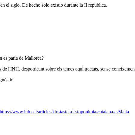
n el siglo. De hecho solo existio durante la II republica.
on es parla de Mallorca?
de l'INH, despotricant sobre els temes aquí tractats, sense coneixement 
gnòstic.
https://www.inh.cat/articles/Un-tastet-de-toponimia-catalana-a-Malta