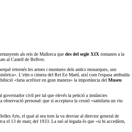
 pertanyents als reis de Mallorca que
des del segle XIX
romanen a la
ts al Castell de Bellver.
perquè retornés les armes i muntures dels antics monarques, uns
 històrica». L’elm o cimera del Rei En Martí, així com l'espasa atribuïda
xhibició «faria acréixer en gran manera» la importància del
Museu
l governador civil per tal que elevés la petició a instàncies
na observació personal: que si acceptava la cessió «satisfaria un viu
elles Arts, el qual al seu torn la va desviar al director general de
orca el 13 de març del 1933. La raó al·legada és que «si hi accedíem,