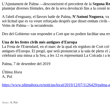
L'Ajuntament de Palma —desconeixent el precedent de la
Segona R
plantejar diverses fórmules, des de la seva devolució fins a la cessió 
A l'abril d'enguany, el llavors batle de Palma,
N'Antoni Noguera
, va
sol·licitud que es va veure reforçada després que disset entitats civil
Veïns de Palma― la secundessin.
Des del Gobierno van respondre a Cort que no podien facilitar una 
Una de les festes civils més antigues d'Europa
La Festa de l'Estendard, en el marc de la qual els regidors de Cort co
antigues d'Europa. El pregó, que serà pronunciat a la sala de plens el
celebrarà una missa a la Seu, a les 12 es representarà La Colcada i a le
Palma, 7 de desembre del 2019
Última Hora
A. Pol
https://www.ultimahora.es/noticias/local/2019/12/07/1126429/palma-a
Autor:
A. Pol