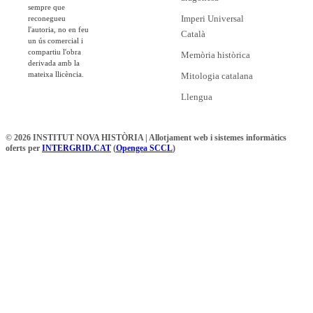
sempre que
Imperi Universal
reconegueu
l'autoria, no en feu
Català
un ús comercial i
compartiu l'obra
Memòria històrica
derivada amb la
mateixa llicència.
Mitologia catalana
Llengua
© 2026 INSTITUT NOVA HISTÒRIA | Allotjament web i sistemes informàtics
oferts per
INTERGRID.CAT
(
Opengea SCCL
)