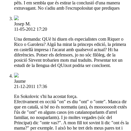
pèls. I em sembla que és estirar la conclusió d'una manera
extravagant. No s'adiu amb l'escrupolositat que prediques
Josep M.
11-05-2012 17:20
Una demanda: QUè hi diuen els especialistes com Riquer o
Rico o Garolera? Algú ha mirat la princeps edició, la primera
en castellà impresa i l'acarat amb qualsevol actual? Hi ha
diferències. Potser els defensors, jo no sóc filòleg, de la
posició Sirvent trobarien mots mal traduïts. Presentar tot un
estudi de la llengua del QUixot podria ser concloent.
Jaume
21-12-2011 17:36
En Sokolovic s'hi ha acostat força.
Efectivament en occità "on" es diu "ont" o "onte". Manca dir
que en català, si bé no és normatiu (ara), és mooooooolt extès
l'ús de "ont" en alguns casos (en catalanoparlants d'arrel
familiar, no nouparlants). I jo moltes vegades (sóc del
Principat) dic "onte vas?". A mon fill tot sovint li dic "ont és la
mama?" per exemple. I això ho he tret dels meus pares tot i