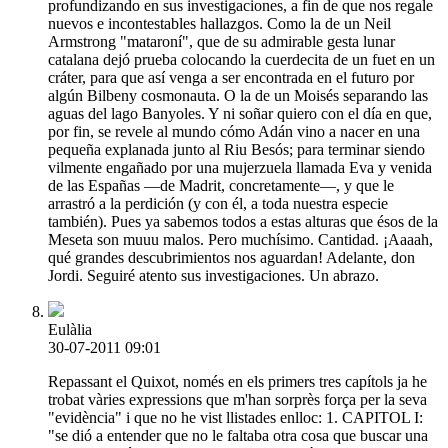
profundizando en sus investigaciones, a fin de que nos regale
nuevos e incontestables hallazgos. Como la de un Neil
Armstrong "mataroní", que de su admirable gesta lunar
catalana dejó prueba colocando la cuerdecita de un fuet en un
cráter, para que así venga a ser encontrada en el futuro por
algún Bilbeny cosmonauta. O la de un Moisés separando las
aguas del lago Banyoles. Y ni soñar quiero con el día en que,
por fin, se revele al mundo cómo Adán vino a nacer en una
pequeña explanada junto al Riu Besós; para terminar siendo
vilmente engañado por una mujerzuela llamada Eva y venida
de las Españas —de Madrit, concretamente—, y que le
arrastró a la perdición (y con él, a toda nuestra especie
también). Pues ya sabemos todos a estas alturas que ésos de la
Meseta son muuu malos. Pero muchísimo. Cantidad. ¡Aaaah,
qué grandes descubrimientos nos aguardan! Adelante, don
Jordi. Seguiré atento sus investigaciones. Un abrazo.
Eulàlia
30-07-2011 09:01
Repassant el Quixot, només en els primers tres capítols ja he
trobat vàries expressions que m'han sorprès força per la seva
"evidència" i que no he vist llistades enlloc: 1. CAPITOL I:
"se dió a entender que no le faltaba otra cosa que buscar una