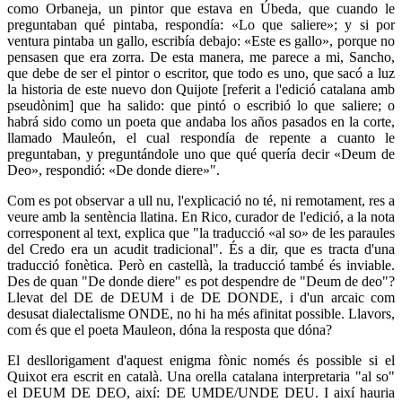
como Orbaneja, un pintor que estava en Úbeda, que cuando le
preguntaban qué pintaba, respondía: «Lo que saliere»; y si por
ventura pintaba un gallo, escribía debajo: «Este es gallo», porque no
pensasen que era zorra. De esta manera, me parece a mi, Sancho,
que debe de ser el pintor o escritor, que todo es uno, que sacó a luz
la historia de este nuevo don Quijote [referit a l'edició catalana amb
pseudònim] que ha salido: que pintó o escribió lo que saliere; o
habrá sido como un poeta que andaba los años pasados en la corte,
llamado Mauleón, el cual respondía de repente a cuanto le
preguntaban, y preguntándole uno que qué quería decir «Deum de
Deo», respondió: «De donde diere»".
Com es pot observar a ull nu, l'explicació no té, ni remotament, res a
veure amb la sentència llatina. En Rico, curador de l'edició, a la nota
corresponent al text, explica que "la traducció «al so» de les paraules
del Credo era un acudit tradicional". És a dir, que es tracta d'una
traducció fonètica. Però en castellà, la traducció també és inviable.
Des de quan "De donde diere" es pot despendre de "Deum de deo"?
Llevat del DE de DEUM i de DE DONDE, i d'un arcaic com
desusat dialectalisme ONDE, no hi ha més afinitat possible. Llavors,
com és que el poeta Mauleon, dóna la resposta que dóna?
El desllorigament d'aquest enigma fònic només és possible si el
Quixot era escrit en català. Una orella catalana interpretaria "al so"
el DEUM DE DEO, així: DE UMDE/UNDE DEU. I així hauria