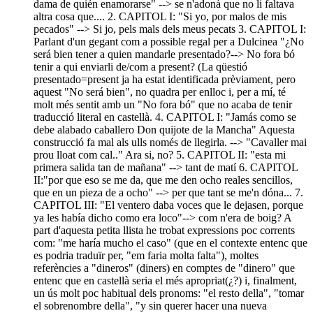
dama de quién enamorarse" --> se n'adonà que no li faltava
altra cosa que.... 2. CAPITOL I: "Si yo, por malos de mis
pecados" --> Si jo, pels mals dels meus pecats 3. CAPITOL I:
Parlant d'un gegant com a possible regal per a Dulcinea "¿No
será bien tener a quien mandarle presentado?--> No fora bó
tenir a qui enviarli de/com a present? (La qüestió
presentado=present ja ha estat identificada prèviament, pero
aquest "No será bien", no quadra per enlloc i, per a mí, té
molt més sentit amb un "No fora bó" que no acaba de tenir
traducció literal en castellà. 4. CAPITOL I: "Jamás como se
debe alabado caballero Don quijote de la Mancha" Aquesta
construcció fa mal als ulls només de llegirla. --> "Cavaller mai
prou lloat com cal.." Ara si, no? 5. CAPITOL II: "esta mi
primera salida tan de mañana" --> tant de matí 6. CAPITOL
II:"por que eso se me da, que me den ocho reales sencillos,
que en un pieza de a ocho" --> per que tant se me'n dóna... 7.
CAPITOL III: "El ventero daba voces que le dejasen, porque
ya les había dicho como era loco"--> com n'era de boig? A
part d'aquesta petita llista he trobat expressions poc corrents
com: "me haría mucho el caso" (que en el contexte entenc que
es podria traduïr per, "em faria molta falta"), moltes
referències a "dineros" (diners) en comptes de "dinero" que
entenc que en castellà seria el més apropriat(¿?) i, finalment,
un ús molt poc habitual dels pronoms: "el resto della", "tomar
el sobrenombre della", "y sin querer hacer una nueva