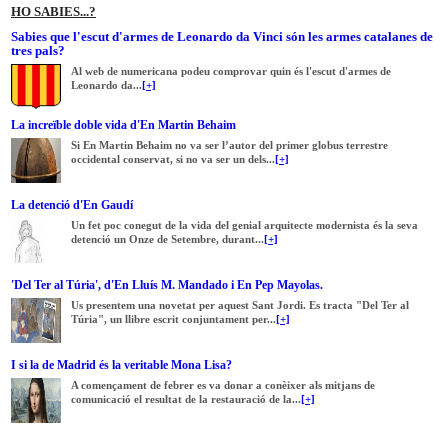
HO SABIES...?
Sabies que l'escut d'armes de Leonardo da Vinci són les armes catalanes de
tres pals?
Al web de numericana podeu comprovar quin és l'escut d'armes de
Leonardo da...
[+]
La increïble doble vida d'En Martin Behaim
Si En Martin Behaim no va ser l’autor del primer globus terrestre
occidental conservat, si no va ser un dels...
[+]
La detenció d'En Gaudí
Un fet poc conegut de la vida del genial arquitecte modernista és la seva
detenció un Onze de Setembre, durant...
[+]
'Del Ter al Túria', d'En Lluís M. Mandado i En Pep Mayolas.
Us presentem una novetat per aquest Sant Jordi. Es tracta "Del Ter al
Túria", un llibre escrit conjuntament per...
[+]
I si la de Madrid és la veritable Mona Lisa?
A començament de febrer es va donar a conèixer als mitjans de
comunicació el resultat de la restauració de la...
[+]