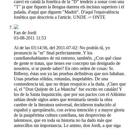
canvi en català la fonètica de la "D" tendeix a sonar com una
"T" ja que fiquem la llengua darrera els incisius superiors i el
palada, d'aquí que diguem "Madrit". D'aquí l'equivalència
fonètica que descriviu a l'article. UNDE -> ONTE
Fan de Jordi
03-08-2011 11:53
Al de las 03:14:56, del 2011-07-02: No podrás tú, yo
pronuncio la "m" final perfectamente. Y los
castellanohablantes de mi entorno, también. ¿Con qué clase
de gente te tratas, que tienes ese concepto tan denigrado de
nosotros, si se puede saber? En otro orden de cosas: Sr.
Bilbeny, éstas son ya las pruebas definitivas que nos faltaban.
Unas pruebas sólidas, rotundas, inapelables. De una
contundencia tal, que no dejan resquicio a la duda. ¡Claro que
sí, el "Don Quijote de La Mancha" fue escrito en catalán! Y
los de la Santa Inquisición, que por sus pactos con el Altísimo
sabían desde siglos antes que terminaría siendo la obra
cumbre de la literatura universal, decidieron traducirlo al
español y apropiárselo, con aviesa intención y a mayor gloria
de la paupérrima cultura castellana, tan desprovista de
talentosos, que en toda su historia no ha dado más que
autorcillos sin importancia. Le animo, don Jordi, a que siga