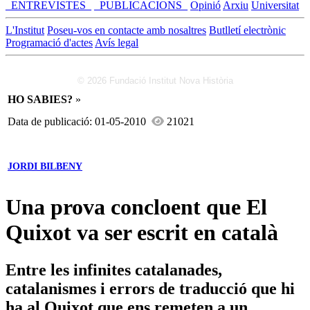
_ENTREVISTES_
_PUBLICACIONS_
Opinió
Arxiu
Universitat
L'Institut
Poseu-vos en contacte amb nosaltres
Butlletí electrònic
Programació d'actes
Avís legal
© 2026 Fundació Institut Nova Història
HO SABIES?
»
Data de publicació: 01-05-2010
21021
JORDI BILBENY
Una prova concloent que El
Quixot va ser escrit en català
Entre les infinites catalanades,
catalanismes i errors de traducció que hi
ha al Quixot que ens remeten a un