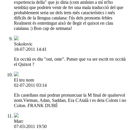
experiencia della" que jo diria (com amínim a mí m'ho
sembla) que podrien venir de fer una mala traducció del que
probablement seria un dels trets més característics i més
difícils de la llengua catalana: l'ús dels pronoms febles
Realment és entretingut això de llegir el quixot en clau
catalana :) Bon cap de setmana!
Sokolovic
18-07-2011 14:41
En occità es diu "ont, onte". Putser que va ser escrit en occità
el Quixot ?
El teu nom
02-07-2011 03:14
Els castellans mai podran pronuncuar la M final de qualsevol
nom.Vietnan, Adan, Saddan, Era CAtalà i es deia Colom i no
Colon. FRANK DUBÉ
Marc
07-03-2011 19:50