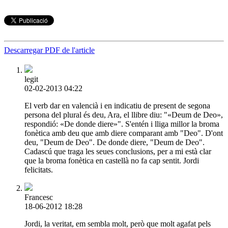
Descarregar PDF de l'article
legit
02-02-2013 04:22
El verb dar en valencià i en indicatiu de present de segona
persona del plural és deu, Ara, el llibre diu: "«Deum de Deo»,
respondió: «De donde diere»". S'entén i lliga millor la broma
fonètica amb deu que amb diere comparant amb "Deo". D'ont
deu, "Deum de Deo". De donde diere, "Deum de Deo".
Cadascú que traga les seues conclusions, per a mi està clar
que la broma fonètica en castellà no fa cap sentit. Jordi
felicitats.
Francesc
18-06-2012 18:28
Jordi, la veritat, em sembla molt, però que molt agafat pels