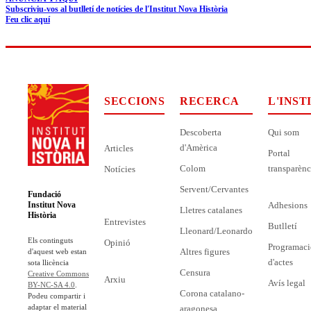
Subscriviu-vos al butlletí de notícies de l'Institut Nova Història
Feu clic aquí
SECCIONS
RECERCA
L'INST
Descoberta
Qui som
d'Amèrica
Articles
Portal
Colom
transparènc
Notícies
Servent/Cervantes
Fundació
Adhesions
Institut Nova
Lletres catalanes
Història
Entrevistes
Butlletí
Lleonard/Leonardo
Els continguts
Opinió
Programaci
Altres figures
d'aquest web estan
d'actes
sota llicència
Censura
Creative Commons
Arxiu
Avís legal
BY-NC-SA 4.0
.
Corona catalano-
Podeu compartir i
adaptar el material
aragonesa