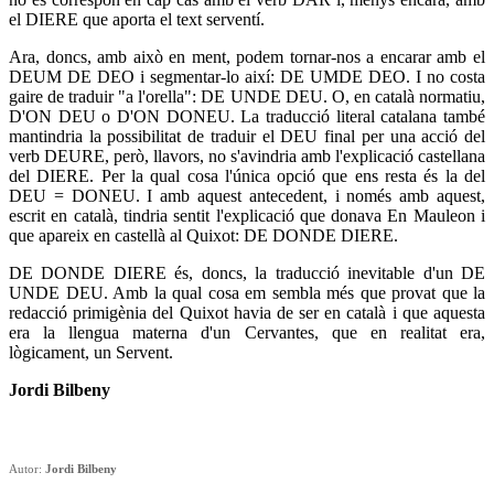
el DIERE que aporta el text serventí.
Ara, doncs, amb això en ment, podem tornar-nos a encarar amb el
DEUM DE DEO i segmentar-lo així: DE UMDE DEO. I no costa
gaire de traduir "a l'orella": DE UNDE DEU. O, en català normatiu,
D'ON DEU o D'ON DONEU. La traducció literal catalana també
mantindria la possibilitat de traduir el DEU final per una acció del
verb DEURE, però, llavors, no s'avindria amb l'explicació castellana
del DIERE. Per la qual cosa l'única opció que ens resta és la del
DEU = DONEU. I amb aquest antecedent, i només amb aquest,
escrit en català, tindria sentit l'explicació que donava En Mauleon i
que apareix en castellà al Quixot: DE DONDE DIERE.
DE DONDE DIERE és, doncs, la traducció inevitable d'un DE
UNDE DEU. Amb la qual cosa em sembla més que provat que la
redacció primigènia del Quixot havia de ser en català i que aquesta
era la llengua materna d'un Cervantes, que en realitat era,
lògicament, un Servent.
Jordi Bilbeny
Autor:
Jordi Bilbeny