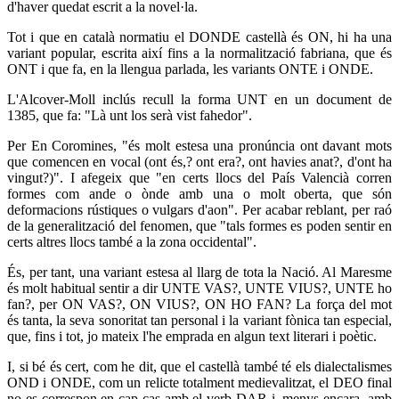
d'haver quedat escrit a la novel·la.
Tot i que en català normatiu el DONDE castellà és ON, hi ha una
variant popular, escrita així fins a la normalització fabriana, que és
ONT i que fa, en la llengua parlada, les variants ONTE i ONDE.
L'Alcover-Moll inclús recull la forma UNT en un document de
1385, que fa: "Là unt los serà vist fahedor".
Per En Coromines, "és molt estesa una pronúncia ont davant mots
que comencen en vocal (ont és,? ont era?, ont havies anat?, d'ont ha
vingut?)". I afegeix que "en certs llocs del País Valencià corren
formes com ande o ònde amb una o molt oberta, que són
deformacions rústiques o vulgars d'aon". Per acabar reblant, per raó
de la generalització del fenomen, que "tals formes es poden sentir en
certs altres llocs també a la zona occidental".
És, per tant, una variant estesa al llarg de tota la Nació. Al Maresme
és molt habitual sentir a dir UNTE VAS?, UNTE VIUS?, UNTE ho
fan?, per ON VAS?, ON VIUS?, ON HO FAN? La força del mot
és tanta, la seva sonoritat tan personal i la variant fònica tan especial,
que, fins i tot, jo mateix l'he emprada en algun text literari i poètic.
I, si bé és cert, com he dit, que el castellà també té els dialectalismes
OND i ONDE, com un relicte totalment medievalitzat, el DEO final
no es correspon en cap cas amb el verb DAR i, menys encara, amb