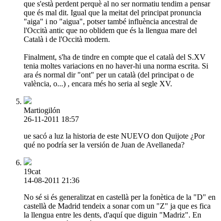
que s'està perdent perquè al no ser normatiu tendim a pensar
que és mal dit. Igual que la meitat del principat pronuncia
"aiga" i no "aigua", potser també influència ancestral de
l'Occità antic que no oblidem que és la llengua mare del
Català i de l'Occità modern.
Finalment, s'ha de tindre en compte que el català del S.XV
tenia moltes variacions en no haver-hi una norma escrita. Si
ara és normal dir "ont" per un català (del principat o de
valència, o...) , encara més ho seria al segle XV.
Martiogilón
26-11-2011 18:57
ue sacó a luz la historia de este NUEVO don Quijote ¿Por
qué no podría ser la versión de Juan de Avellaneda?
19cat
14-08-2011 21:36
No sé si és generalitzat en castellà per la fonètica de la "D" en
castellà de Madrid tendeix a sonar com un "Z" ja que es fica
la llengua entre les dents, d'aquí que diguin "Madriz". En