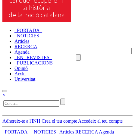
_PORTADA_
_NOTICIES_
Articles
RECERCA
Agenda
_ENTREVISTES_
_PUBLICACIONS_
Opinió
Arxiu
Universitat
×
Adhereix-te a l'INH
Crea el teu compte
Accedeix al teu compte
_PORTADA_
_NOTICIES_
Articles
RECERCA
Agenda