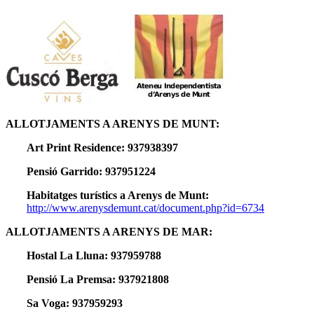
ALLOTJAMENTS A ARENYS DE MUNT:
Art Print Residence: 937938397
Pensió Garrido: 937951224
Habitatges turístics a Arenys de Munt:
http://www.arenysdemunt.cat/document.php?id=6734
ALLOTJAMENTS A ARENYS DE MAR:
Hostal La Lluna: 937959788
Pensió La Premsa: 937921808
Sa Voga: 937959293