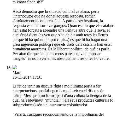
to know Spanish?"
Això demostra que la situació cultural catalana, per a
l'interlocutor que ha donat aquesta resposta, roman
absolutament incomprensible. A part de ser insultant, la
resposta és un absurd vergonyós. Quan es diu que els catalans
han estat forçats a aprendre una llengua altra que la seva, el
que s'està dient (es veu que s'ha de dir amb totes les lletres
perquè hi ha qui no ho pot capir...) és que hi ha hagut una
greu ingerència política i que els drets dels catalans han estat
brutalment anorreats. És la llibertat política, de què es parla.
Per això dir que "a mi els meus pares em van imposar
l'anglès" és no haver entès absolutament res o fer-ho veure.
Marc
26-11-2014 17:31
El fet de tenir un discurs rígid i molt limitat porta a fer
interpretacions que falsegen i empobreixen el discurs de
l'altre. Més quan un forma part d'una cultura la llengua de la
qual ha esdevingut "mundial" i els seus productes culturals (o
subproductes) són un instrument colonitzador.
"Para ti, cualquier reconocimiento de la importancia del