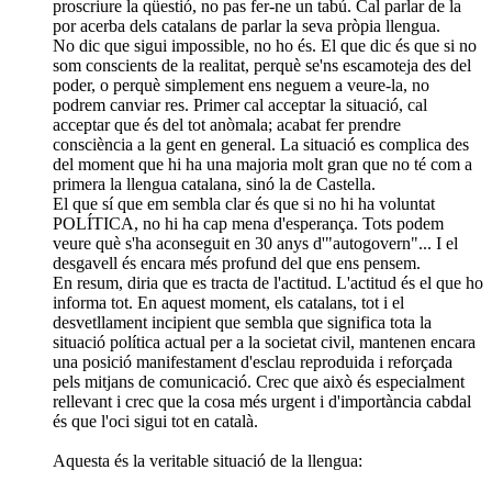
proscriure la qüestió, no pas fer-ne un tabú. Cal parlar de la
por acerba dels catalans de parlar la seva pròpia llengua.
No dic que sigui impossible, no ho és. El que dic és que si no
som conscients de la realitat, perquè se'ns escamoteja des del
poder, o perquè simplement ens neguem a veure-la, no
podrem canviar res. Primer cal acceptar la situació, cal
acceptar que és del tot anòmala; acabat fer prendre
consciència a la gent en general. La situació es complica des
del moment que hi ha una majoria molt gran que no té com a
primera la llengua catalana, sinó la de Castella.
El que sí que em sembla clar és que si no hi ha voluntat
POLÍTICA, no hi ha cap mena d'esperança. Tots podem
veure què s'ha aconseguit en 30 anys d'"autogovern"... I el
desgavell és encara més profund del que ens pensem.
En resum, diria que es tracta de l'actitud. L'actitud és el que ho
informa tot. En aquest moment, els catalans, tot i el
desvetllament incipient que sembla que significa tota la
situació política actual per a la societat civil, mantenen encara
una posició manifestament d'esclau reproduida i reforçada
pels mitjans de comunicació. Crec que això és especialment
rellevant i crec que la cosa més urgent i d'importància cabdal
és que l'oci sigui tot en català.
Aquesta és la veritable situació de la llengua: