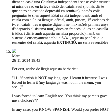
dient en cas d'una Catalunya independent i sense voler treure't
ni mica de raó en la teva visió del català avui (només dir-te
que entro en estat de depressió en sentir-te), només volia
preguntar-te si en aquest Estat català independent, amb el
català com a única llengua oficial, amb, posem, 15 cadenes de
tv. en català, tres o quatre diguem-ne, mixtes(els primers anys
d'adaptació al sistema nou), dues en francès i dues en castellà
(ràdios i diaris amb aquesta mateixa proporció) i amb un
sistema d'ensenyament amb un 6-3-1, aquesta penúria que
esmentes del català, aquesta EXTINCIÓ, no seria reversible?
Marc
26-11-2014 18:43
Per cert, acabo de llegir aquesta barbaritat:
"11. "Spanish is NOT my language. I learnt it because I was
forced to learn it (my language was not in the menu, you
see...)"
I was forced to learn English too! You think my parents gave
me a choice????
In any case, you KNOW SPANISH. Would you prefer NOT