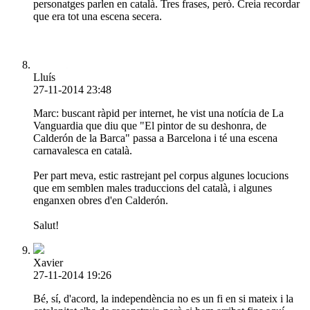
personatges parlen en català. Tres frases, però. Creia recordar
que era tot una escena secera.
Lluís
27-11-2014 23:48
Marc: buscant ràpid per internet, he vist una notícia de La
Vanguardia que diu que "El pintor de su deshonra, de
Calderón de la Barca" passa a Barcelona i té una escena
carnavalesca en català.
Per part meva, estic rastrejant pel corpus algunes locucions
que em semblen males traduccions del català, i algunes
enganxen obres d'en Calderón.
Salut!
Xavier
27-11-2014 19:26
Bé, sí, d'acord, la independència no es un fi en si mateix i la