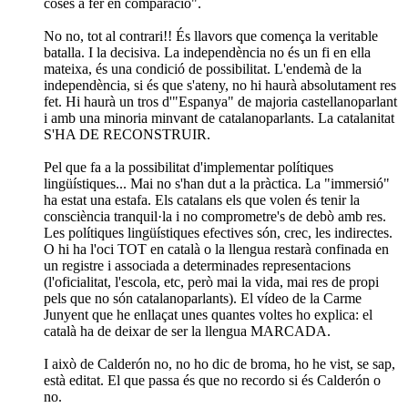
coses a fer en comparació".
No no, tot al contrari!! És llavors que comença la veritable
batalla. I la decisiva. La independència no és un fi en ella
mateixa, és una condició de possibilitat. L'endemà de la
independència, si és que s'ateny, no hi haurà absolutament res
fet. Hi haurà un tros d'"Espanya" de majoria castellanoparlant
i amb una minoria minvant de catalanoparlants. La catalanitat
S'HA DE RECONSTRUIR.
Pel que fa a la possibilitat d'implementar polítiques
lingüístiques... Mai no s'han dut a la pràctica. La "immersió"
ha estat una estafa. Els catalans els que volen és tenir la
consciència tranquil·la i no comprometre's de debò amb res.
Les polítiques lingüístiques efectives són, crec, les indirectes.
O hi ha l'oci TOT en català o la llengua restarà confinada en
un registre i associada a determinades representacions
(l'oficialitat, l'escola, etc, però mai la vida, mai res de propi
pels que no són catalanoparlants). El vídeo de la Carme
Junyent que he enllaçat unes quantes voltes ho explica: el
català ha de deixar de ser la llengua MARCADA.
I això de Calderón no, no ho dic de broma, ho he vist, se sap,
està editat. El que passa és que no recordo si és Calderón o
no.