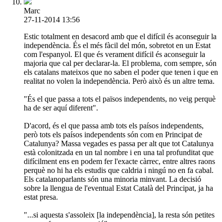
Marc
27-11-2014 13:56
Estic totalment en desacord amb que el difícil és aconseguir la
independència. És el més fàcil del món, sobretot en un Estat
com l'espanyol. El que és verament difícil és aconseguir la
majoria que cal per declarar-la. El problema, com sempre, són
els catalans mateixos que no saben el poder que tenen i que en
realitat no volen la independència. Però això és un altre tema.
"És el que passa a tots el països independents, no veig perquè
ha de ser aquí diferent".
D'acord, és el que passa amb tots els paísos independents,
però tots els paísos independents són com en Principat de
Catalunya? Massa vegades es passa per alt que tot Catalunya
està colonitzada en un tal nombre i en una tal profunditat que
difícilment ens en podem fer l'exacte càrrec, entre altres raons
perquè no hi ha els estudis que caldria i ningú no en fa cabal.
Els catalanoparlants són una minoria minvant. La decisió
sobre la llengua de l'eventual Estat Català del Principat, ja ha
estat presa.
"...si aquesta s'assoleix [la independència], la resta són petites