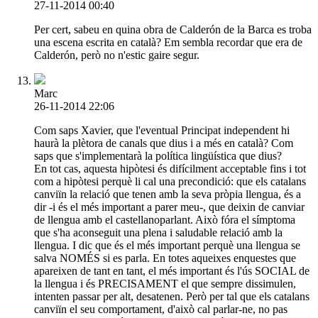
27-11-2014 00:40
Per cert, sabeu en quina obra de Calderón de la Barca es troba
una escena escrita en català? Em sembla recordar que era de
Calderón, però no n'estic gaire segur.
Marc
26-11-2014 22:06
Com saps Xavier, que l'eventual Principat independent hi
haurà la plètora de canals que dius i a més en català? Com
saps que s'implementarà la política lingüística que dius?
En tot cas, aquesta hipòtesi és difícilment acceptable fins i tot
com a hipòtesi perquè li cal una precondició: que els catalans
canviïn la relació que tenen amb la seva pròpia llengua, és a
dir -i és el més important a parer meu-, que deixin de canviar
de llengua amb el castellanoparlant. Això fóra el símptoma
que s'ha aconseguit una plena i saludable relació amb la
llengua. I dic que és el més important perquè una llengua se
salva NOMÉS si es parla. En totes aqueixes enquestes que
apareixen de tant en tant, el més important és l'ús SOCIAL de
la llengua i és PRECISAMENT el que sempre dissimulen,
intenten passar per alt, desatenen. Però per tal que els catalans
canviïn el seu comportament, d'això cal parlar-ne, no pas