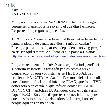
Xavier
27-11-2014 13:07
Marc, no entro a valorar l'ús SOCIAL actual de la llengua
perquè segurament dus la raó amb el que dius i enllaces.
Respecte a les preguntes que en fas,
1.- "Com saps Xavier, que l'eventual Principat independent hi
haurà la plètora de canals que dius i a més en català?"
És el que passa a tots el països independents, no veig perquè
ha de ser aquí diferent. Aquí tens el que passa a Holanda,
http://nl.wikipedia.org/wiki/Lijst_van_televisiekanalen_in_Ned
El que és realment dificultós és aconseguir la independència,
si aquesta s'assoleix, la resta són petites coses a fer en
comparació. Si aquí vol instal·lar-se TELE 5 o A3, cap
problema, EN CATALÀ. Agafant l'exemple del primer enllaç
que adjuntes amb els canal infantils; CLAN, que és de TVE,
doncs fora o en català, el que més els convingui; BOING I
DISNEY CH., ambdues EUAenques, crec, en català amb
l'opció B.S.O. En el cas d'aquestes cadenes infantils, penso
que tan sols es qüestió de dobladors de la terra, i no serà
perquè aquí ens en manquen.