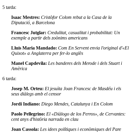
5 tarda:
Isaac Mestres:
Cristòfor Colom rebut a la Casa de la
Diputació, a Barcelona
Francesc Jutglar:
Credulitat, casualitat i probabilitat: Un
exemple a partir dels zoònims americans
Lluís Maria Mandado:
Com En Servent envia l'original d'«El
Quixot» a Anglaterra per fer-lo anglès
Manel Capdevila:
Les banderes dels Merode i dels Stuart i
Amèrica
6 tarda:
Josep M. Orteu:
El jesuïta Joan Francesc de Masdéu i els
seus diàlegs amb el censor
Jordi Indiano:
Diego Mendes, Catalunya i En Colom
Paolo Pellegrino:
El «Diàlogo de los Perros», de Cervantes:
cent anys d'història narrada en clau
Joan Cassola:
Les idees polítiques i econòmiques del Pare