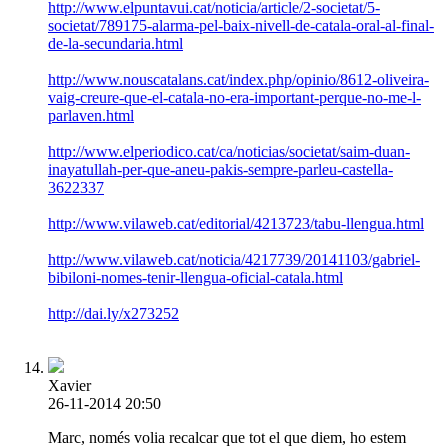
http://www.elpuntavui.cat/noticia/article/2-societat/5-
societat/789175-alarma-pel-baix-nivell-de-catala-oral-al-final-
de-la-secundaria.html
http://www.nouscatalans.cat/index.php/opinio/8612-oliveira-
vaig-creure-que-el-catala-no-era-important-perque-no-me-l-
parlaven.html
http://www.elperiodico.cat/ca/noticias/societat/saim-duan-
inayatullah-per-que-aneu-pakis-sempre-parleu-castella-
3622337
http://www.vilaweb.cat/editorial/4213723/tabu-llengua.html
http://www.vilaweb.cat/noticia/4217739/20141103/gabriel-
bibiloni-nomes-tenir-llengua-oficial-catala.html
http://dai.ly/x273252
Xavier
26-11-2014 20:50
Marc, només volia recalcar que tot el que diem, ho estem