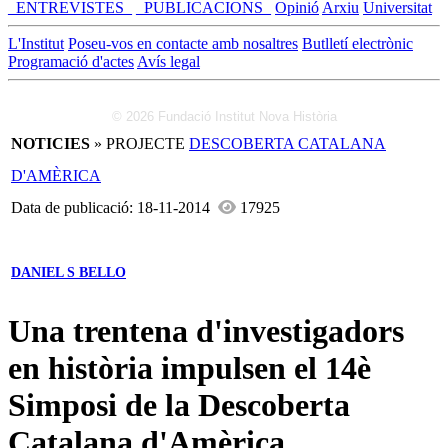
_ENTREVISTES_
_PUBLICACIONS_
Opinió
Arxiu
Universitat
L'Institut
Poseu-vos en contacte amb nosaltres
Butlletí electrònic
Programació d'actes
Avís legal
© 2026 Fundació Institut Nova Història
NOTICIES
» PROJECTE
DESCOBERTA CATALANA
D'AMÈRICA
Data de publicació: 18-11-2014
17925
DANIEL S BELLO
Una trentena d'investigadors
en història impulsen el 14è
Simposi de la Descoberta
Catalana d'Amèrica