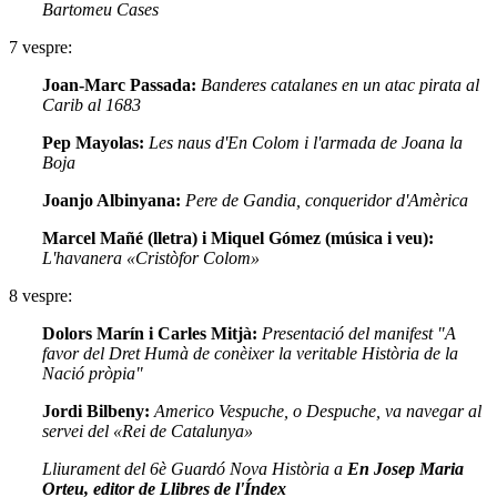
Bartomeu Cases
7 vespre:
Joan-Marc Passada:
Banderes catalanes en un atac pirata al
Carib al 1683
Pep Mayolas:
Les naus d'En Colom i l'armada de Joana la
Boja
Joanjo Albinyana:
Pere de Gandia, conqueridor d'Amèrica
Marcel Mañé (lletra) i Miquel Gómez (música i veu):
L'havanera «Cristòfor Colom»
8 vespre:
Dolors Marín i Carles Mitjà:
Presentació del manifest "A
favor del Dret Humà de conèixer la veritable Història de la
Nació pròpia"
Jordi Bilbeny:
Americo Vespuche, o Despuche, va navegar al
servei del «Rei de Catalunya»
Lliurament del 6è Guardó Nova Història a
En Josep Maria
Orteu, editor de Llibres de l'Índex