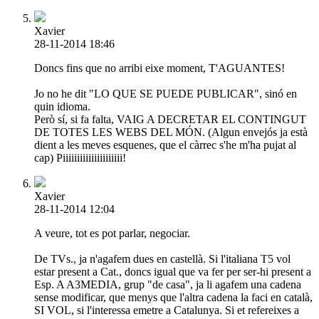
Xavier
28-11-2014 18:46
Doncs fins que no arribi eixe moment, T'AGUANTES!
Jo no he dit "LO QUE SE PUEDE PUBLICAR", sinó en
quin idioma.
Però sí, si fa falta, VAIG A DECRETAR EL CONTINGUT
DE TOTES LES WEBS DEL MÓN. (Algun envejós ja està
dient a les meves esquenes, que el càrrec s'he m'ha pujat al
cap) Piiiiiiiiiiiiiiiiiiiii!
Xavier
28-11-2014 12:04
A veure, tot es pot parlar, negociar.
De TVs., ja n'agafem dues en castellà. Si l'italiana T5 vol
estar present a Cat., doncs igual que va fer per ser-hi present a
Esp. A A3MEDIA, grup "de casa", ja li agafem una cadena
sense modificar, que menys que l'altra cadena la faci en català,
SI VOL, si l'interessa emetre a Catalunya. Si et refereixes a