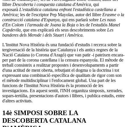
llibre
Descoberta i conquesta catalana d'Amèrica,
qui
exposarà
L'estadística catalana enfront l'estadística castellana a
Amèrica;
les de l'escriptor Pep Mayolas, autor del llibre
Erasme o la
construcció catalana d'Espanya
, qui ens parlarà sobre
Les naus
d'En Colom i l'armada de Joana la Boja
o les de l'estudiós
Manel
Capdevila,
que ens explicarà els seus descobriments sobre
Les
banderes dels Merode i dels Stuart i Amèrica.
L'Institut Nova Història és una fundació d'estudis i recerca sobre la
tergiversació de la història que Catalunya i els antics regnes de la
Nació Catalana (o Corona d'Aragó) que van patir -i pateixen encara-
per part de la corona castellana i la censura espanyola. El mètode de
treball consisteix a realitzar propostes i desenvolupaments a partir
d'una actitud de ment oberta, rebutjant el dogma o la doctrina i tot
expressant una combinació específica de qualitats de rigor com son
el mètode multidisciplinar i l'enfocament global. Una part de les
funcions de l'Institut Nova Història és la promoció de les
investigacions. En aquest sentit, l'INH organitza simposis, xerrades,
sopars-tertúlia, presentacions d'autors i llibres, i publica estudis, entre
d'altres activitats.
14è SIMPOSI SOBRE LA
DESCOBERTA CATALANA