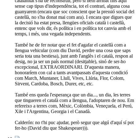
catalanitat s'ha de reconstruir, però si hem arribat fins aquí
sense cap tipus d'independència, tot el contrari, alguna cosa
guanyarem (encara que soc conscient que la pressió social del
castellà, no s'ha donat mai com ara). I encara que digues que
la decisió ha estat presa, llengües oficials català i castellà,
entenc que vols dir, és política i en política tot canvia amb el
temps, i més, una vegada independents.
També he de fer notar que el fet d'agafar el castellà com a
llengua vehicular (com diu David, perdre una cosa que saps
seria tota una bestiesa), junt amb l'anglès i el català, respon al
desig, no ja ser un país normal (desitjable), sinó de ser-ho
excepcional, EXTRAORDINARI. D'aquesta manera,
honoraríem con cal a tants avantpassats d'aquesta condició
com March, Muntaner, Llull, Vives, Llúria, Flor, Colom,
Sirvent, Cardoba, Bosch, Durer, etc, etc.
També ens queda l'esperança que un dia..., un dia, les terres
que tingueren el català com a llengua, l'adoptaren de nou. Em
refereixo a terres com, Mèxic, Colòmbia, Veneçuela, el Perú,
Xile i l'Argentina, Georgia i el Canadà.
Calderón: no t'hi puc ajudar, però segur que algú d'aquí sí pot
fer-ho (David diu que Shakespeare))).