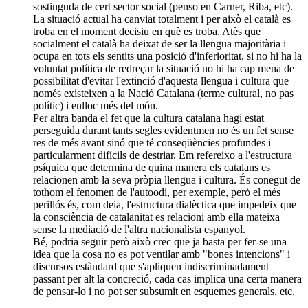
sostinguda de cert sector social (penso en Carner, Riba, etc).
La situació actual ha canviat totalment i per això el català es
troba en el moment decisiu en què es troba. Atès que
socialment el català ha deixat de ser la llengua majoritària i
ocupa en tots els sentits una posició d'inferioritat, si no hi ha la
voluntat política de redreçar la situació no hi ha cap mena de
possibilitat d'evitar l'extinció d'aquesta llengua i cultura que
només existeixen a la Nació Catalana (terme cultural, no pas
polític) i enlloc més del món.
Per altra banda el fet que la cultura catalana hagi estat
perseguida durant tants segles evidentmen no és un fet sense
res de més avant sinó que té conseqüències profundes i
particularment difícils de destriar. Em refereixo a l'estructura
psíquica que determina de quina manera els catalans es
relacionen amb la seva pròpia llengua i cultura. És conegut de
tothom el fenomen de l'autoodi, per exemple, però el més
perillós és, com deia, l'estructura dialèctica que impedeix que
la consciència de catalanitat es relacioni amb ella mateixa
sense la mediació de l'altra nacionalista espanyol.
Bé, podria seguir però això crec que ja basta per fer-se una
idea que la cosa no es pot ventilar amb "bones intencions" i
discursos estàndard que s'apliquen indiscriminadament
passant per alt la concreció, cada cas implica una certa manera
de pensar-lo i no pot ser subsumit en esquemes generals, etc.