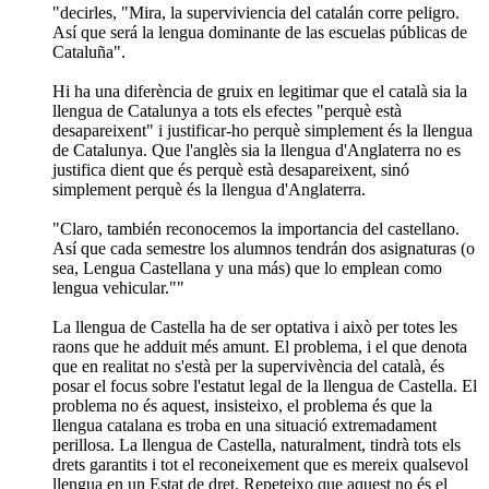
"decirles, "Mira, la superviviencia del catalán corre peligro.
Así que será la lengua dominante de las escuelas públicas de
Cataluña".
Hi ha una diferència de gruix en legitimar que el català sia la
llengua de Catalunya a tots els efectes "perquè està
desapareixent" i justificar-ho perquè simplement és la llengua
de Catalunya. Que l'anglès sia la llengua d'Anglaterra no es
justifica dient que és perquè està desapareixent, sinó
simplement perquè és la llengua d'Anglaterra.
"Claro, también reconocemos la importancia del castellano.
Así que cada semestre los alumnos tendrán dos asignaturas (o
sea, Lengua Castellana y una más) que lo emplean como
lengua vehicular.""
La llengua de Castella ha de ser optativa i això per totes les
raons que he adduit més amunt. El problema, i el que denota
que en realitat no s'està per la supervivència del català, és
posar el focus sobre l'estatut legal de la llengua de Castella. El
problema no és aquest, insisteixo, el problema és que la
llengua catalana es troba en una situació extremadament
perillosa. La llengua de Castella, naturalment, tindrà tots els
drets garantits i tot el reconeixement que es mereix qualsevol
llengua en un Estat de dret. Repeteixo que aquest no és el