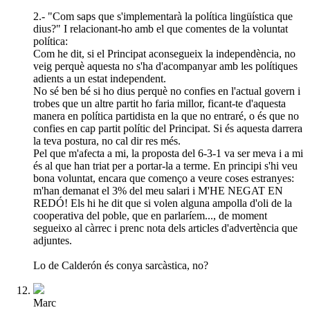
2.- "Com saps que s'implementarà la política lingüística que
dius?" I relacionant-ho amb el que comentes de la voluntat
política:
Com he dit, si el Principat aconsegueix la independència, no
veig perquè aquesta no s'ha d'acompanyar amb les polítiques
adients a un estat independent.
No sé ben bé si ho dius perquè no confies en l'actual govern i
trobes que un altre partit ho faria millor, ficant-te d'aquesta
manera en política partidista en la que no entraré, o és que no
confies en cap partit polític del Principat. Si és aquesta darrera
la teva postura, no cal dir res més.
Pel que m'afecta a mi, la proposta del 6-3-1 va ser meva i a mi
és al que han triat per a portar-la a terme. En principi s'hi veu
bona voluntat, encara que començo a veure coses estranyes:
m'han demanat el 3% del meu salari i M'HE NEGAT EN
REDÓ! Els hi he dit que si volen alguna ampolla d'oli de la
cooperativa del poble, que en parlaríem..., de moment
segueixo al càrrec i prenc nota dels articles d'advertència que
adjuntes.
Lo de Calderón és conya sarcàstica, no?
Marc