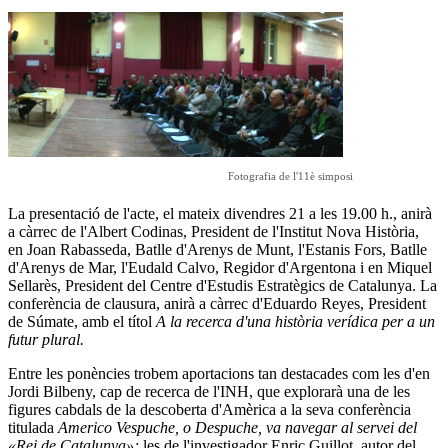
Fotografia de l'11è simposi
La presentació de l'acte, el mateix divendres 21 a les 19.00 h., anirà
a càrrec de l'Albert Codinas, President de l'Institut Nova Història,
en Joan Rabasseda, Batlle d'Arenys de Munt, l'Estanis Fors, Batlle
d'Arenys de Mar, l'Eudald Calvo, Regidor d'Argentona i en Miquel
Sellarès, President del Centre d'Estudis Estratègics de Catalunya. La
conferència de clausura, anirà a càrrec d'Eduardo Reyes, President
de Súmate, amb el títol
A la recerca d'una història verídica per a un
futur plural.
Entre les ponències trobem aportacions tan destacades com les d'en
Jordi Bilbeny, cap de recerca de l'INH, que explorarà una de les
figures cabdals de la descoberta d'Amèrica a la seva conferència
titulada
Americo Vespuche, o Despuche, va navegar al servei del
«Rei de Catalunya»;
les de l'investigador Enric Guillot, autor del