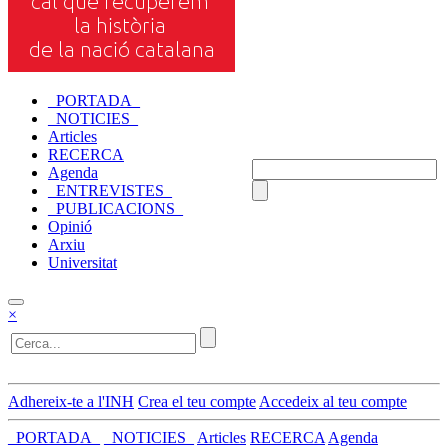
_PORTADA_
_NOTICIES_
Articles
RECERCA
Agenda
_ENTREVISTES_
_PUBLICACIONS_
Opinió
Arxiu
Universitat
×
Adhereix-te a l'INH
Crea el teu compte
Accedeix al teu compte
_PORTADA_
_NOTICIES_
Articles
RECERCA
Agenda