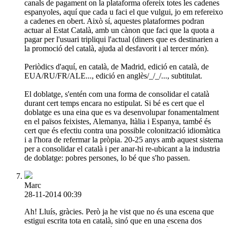
canals de pagament on la plataforma ofereix totes les cadenes
espanyoles, aquí que cada u faci el que vulgui, jo em refereixo
a cadenes en obert. Això sí, aquestes plataformes podran
actuar al Estat Català, amb un cànon que faci que la quota a
pagar per l'usuari tripliqui l'actual (diners que es destinarien a
la promoció del català, ajuda al desfavorit i al tercer món).
Periòdics d'aquí, en català, de Madrid, edició en català, de
EUA/RU/FR/ALE..., edició en anglès/_/_/..., subtitulat.
El doblatge, s'entén com una forma de consolidar el català
durant cert temps encara no estipulat. Si bé es cert que el
doblatge es una eina que es va desenvolupar fonamentalment
en el països feixistes, Alemanya, Itàlia i Espanya, també és
cert que és efectiu contra una possible colonització idiomàtica
i a l'hora de refermar la pròpia. 20-25 anys amb aquest sistema
per a consolidar el català i per anar-hi re-ubicant a la industria
de doblatge: pobres persones, lo bé que s'ho passen.
Marc
28-11-2014 00:39
Ah! Lluís, gràcies. Però ja he vist que no és una escena que
estigui escrita tota en català, sinó que en una escena dos