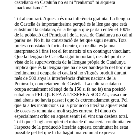
castellano en Cataluña no es ni "realismo" ni siquiera
"nacionalismo"."
Tot al contrari. Aquesta és una inferència gratuïta. La llengua
de Castella és importantíssima perquè és la llengua que està
substituïnt la catalana; és la llengua que parla i entén el 100%
de la població del Principat i de la resta de Catalunya no cal ni
parlar-ne. No hi ha constatació de fet que sigui neutra. Tota
pretesa constatació factual neutra, en realitat és ja una
interpretació i fins i tot el fet mateix té un contingut vinculant.
Que la llengua de Castella sigui important, des del punt de
vista de la supervivència de la llengua pròpia de Catalunya
implica que és la llengua que ha de ser bandejada del lloc que
legítimament ocuparia el català si no s'hgués produit durant
més de 500 anys la interferència d'altres nacions de la
Península, concretament de Castella. La cultura catalana
ocupa actualment (d'ençà de fa 150 si fa no fa) una posició
subalterna PEL QUE FA A L'ESFERA SOCIAL, cosa que
mai abans no havia passat i que és extremadament greu. Pel
que fa a les institucions i a la producció literària aquest estat
de coses es remunta a molt segles enrrera. El dinou és
especialment crític en aquest sentit i el vint una desfeta total.
Tot i que s'hagi acomplert el miracle d'una certa continuïtat en
l'aspecte de la producció literària aquesta continuïtat ha estat
possible pel fet que hi ha hagut una voluntat expressa