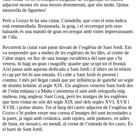
adjacent mostra els seus tresors desenterrats, que són molts. Quina
meravella de figuretes!
Però a Gozzo hi ha una ciutat, Ciutadella, que com el nom indica
està emmurallada. Restaurada, fa goig, i el recorregut pels seus
baluards és una marató de gran recorregut amb vistes impressionants
de l’illa.
Recorrent la ciutat vam parar davant de l’església de Sant Jordi. Em
va sorprendre que a moltes de les esglésies de les illes, al centre de
l’altar major, en lloc de una imatge escultòrica del sant que s’hi
venera, hi hagi un gran i magnífic quadre que ocupi tot el frontal.
Així passa amb aquesta dedicada a Sant Jordi i d’altres on hi trèiem
el cap per fer-hi una mirada. El culte a Sant Jordi és present i
continu. I més pel llegat català que per influència de gairebé un segle
de domini britànic al segle XIX. Els anglesos veneren Sant Jordi des
de l’edat mitjana i a Malta s’anomena el sant amb ortografia mig
maltesa, mig anglesa: Sant Gorg, però les imatges de les esglésies
que hem visitat no són del segle XIX sinó dels segles XVI, XVII i
XVIII, i potser abans. Tot al llarg del carrer adjacent de l’església de
Gozzo s’hi poden veure una corrua d’imatges del sant incrustades a
la paret, ja sigui amb ceràmica, amb rajoles, amb pintures, en talles
de fusta, en mosaics, en metall, al costat de l’entrada de les cases. És
el barri de Sant Jordi.