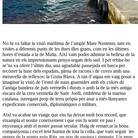
No hi va faltar la visió marítima de l’ample Mare Nostrum, tant en
visites a diferents punts de les dues illes grans, com en les últimes
hores d’estada a la de Malta. Així vam poder admirar la bellesa de la
natura en els impressionants penya-segats dels sud. I per reblar-ho
se’ns va oferir l’últim dia, una agradable passejada en barca per
recórrer la base dels espadats, plena de racons i de coves amb una
meravella de reflexos: la Gruta Blava. A ran d’aigua em vaig posar a
imaginar la visió de l’estol de naus guarnides amb els colors de
l’antiga bandera de pals vermells i durats o amb la de la més antiga
encara de la creu vermella de Sant Jordi, emblema de la marina
catalana, navegant prop de terra pròpia per anar a més llunyanes
expedicions comercials, diplomàtiques o militars.
Així va acabar un viatge que ens ha deixat molt bon record, que
eixampla el nostre coneixement i que ens fa sentir en pau i
enyorança amb el nostre passat secular. Haig de remarcar la bona
companyonia i excel·lent humor de tota la colla, que vam seguir les
petges de la nostra guia Rita, un pou de saviesa i simpatia. Un grup