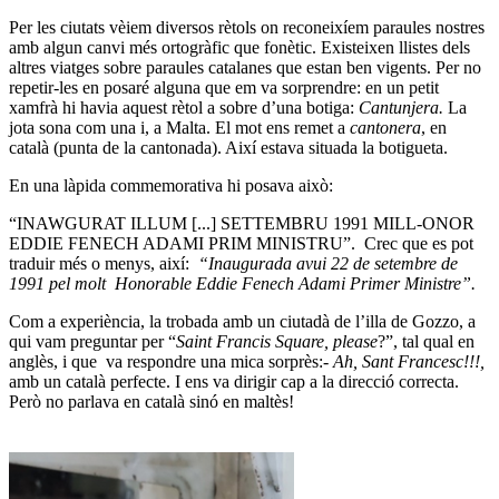
Per les ciutats vèiem diversos rètols on reconeixíem paraules nostres
amb algun canvi més ortogràfic que fonètic. Existeixen llistes dels
altres viatges sobre paraules catalanes que estan ben vigents. Per no
repetir-les en posaré alguna que em va sorprendre: en un petit
xamfrà hi havia aquest rètol a sobre d’una botiga:
Cantunjera.
La
jota sona com una i, a Malta. El mot ens remet a
cantonera
, en
català (punta de la cantonada). Així estava situada la botigueta.
En una làpida commemorativa hi posava això:
“INAWGURAT ILLUM [...] SETTEMBRU 1991 MILL-ONOR
EDDIE FENECH ADAMI PRIM MINISTRU”. Crec que es pot
traduir més o menys, així:
“Inaugurada avui 22 de setembre de
1991 pel molt Honorable Eddie Fenech Adami Primer Ministre”.
Com a experiència, la trobada amb un ciutadà de l’illa de Gozzo, a
qui vam preguntar per “
Saint Francis Square, please
?”, tal qual en
anglès, i que va respondre una mica sorprès:-
Ah, Sant Francesc!!!,
amb un català perfecte. I ens va dirigir cap a la direcció correcta.
Però no parlava en català sinó en maltès!