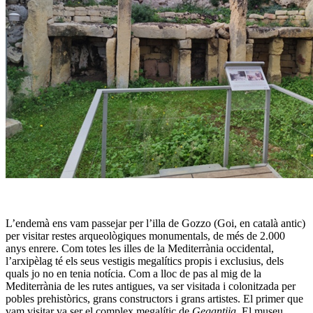
L’endemà ens vam passejar per l’illa de Gozzo (Goi, en català antic)
per visitar restes arqueològiques monumentals, de més de 2.000
anys enrere. Com totes les illes de la Mediterrània occidental,
l’arxipèlag té els seus vestigis megalítics propis i exclusius, dels
quals jo no en tenia notícia. Com a lloc de pas al mig de la
Mediterrània de les rutes antigues, va ser visitada i colonitzada per
pobles prehistòrics, grans constructors i grans artistes. El primer que
vam visitar va ser el complex megalític de
Gegantija
. El museu