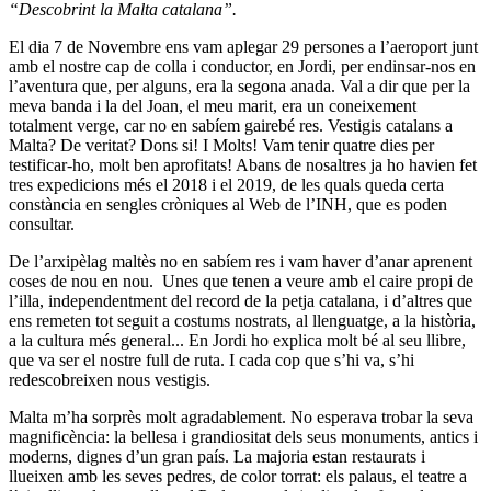
“Descobrint la Malta catalana”.
El dia 7 de Novembre ens vam aplegar 29 persones a l’aeroport junt
amb el nostre cap de colla i conductor, en Jordi, per endinsar-nos en
l’aventura que, per alguns, era la segona anada. Val a dir que per la
meva banda i la del Joan, el meu marit, era un coneixement
totalment verge, car no en sabíem gairebé res. Vestigis catalans a
Malta? De veritat? Dons si! I Molts! Vam tenir quatre dies per
testificar-ho, molt ben aprofitats! Abans de nosaltres ja ho havien fet
tres expedicions més el 2018 i el 2019, de les quals queda certa
constància en sengles cròniques al Web de l’INH, que es poden
consultar.
De l’arxipèlag maltès no en sabíem res i vam haver d’anar aprenent
coses de nou en nou. Unes que tenen a veure amb el caire propi de
l’illa, independentment del record de la petja catalana, i d’altres que
ens remeten tot seguit a costums nostrats, al llenguatge, a la història,
a la cultura més general... En Jordi ho explica molt bé al seu llibre,
que va ser el nostre full de ruta. I cada cop que s’hi va, s’hi
redescobreixen nous vestigis.
Malta m’ha sorprès molt agradablement. No esperava trobar la seva
magnificència: la bellesa i grandiositat dels seus monuments, antics i
moderns, dignes d’un gran país. La majoria estan restaurats i
llueixen amb les seves pedres, de color torrat: els palaus, el teatre a