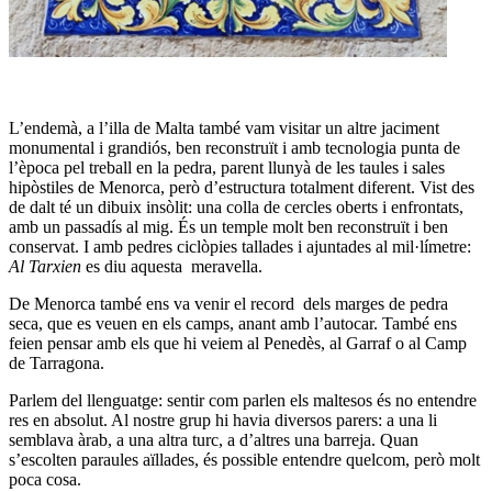
L’endemà, a l’illa de Malta també vam visitar un altre jaciment
monumental i grandiós, ben reconstruït i amb tecnologia punta de
l’època pel treball en la pedra, parent llunyà de les taules i sales
hipòstiles de Menorca, però d’estructura totalment diferent. Vist des
de dalt té un dibuix insòlit: una colla de cercles oberts i enfrontats,
amb un passadís al mig. És un temple molt ben reconstruït i ben
conservat. I amb pedres ciclòpies tallades i ajuntades al mil·límetre:
Al Tarxien
es diu aquesta meravella.
De Menorca també ens va venir el record dels marges de pedra
seca, que es veuen en els camps, anant amb l’autocar. També ens
feien pensar amb els que hi veiem al Penedès, al Garraf o al Camp
de Tarragona.
Parlem del llenguatge: sentir com parlen els maltesos és no entendre
res en absolut. Al nostre grup hi havia diversos parers: a una li
semblava àrab, a una altra turc, a d’altres una barreja. Quan
s’escolten paraules aïllades, és possible entendre quelcom, però molt
poca cosa.