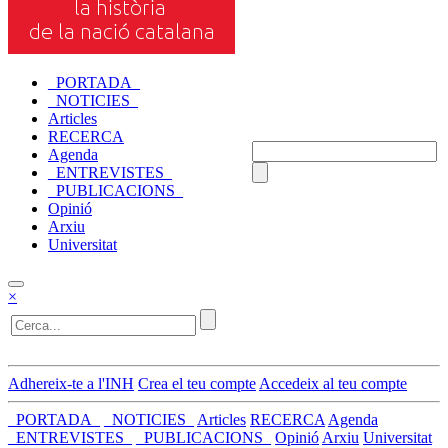
_PORTADA_
_NOTICIES_
Articles
RECERCA
Agenda
_ENTREVISTES_
_PUBLICACIONS_
Opinió
Arxiu
Universitat
×
Adhereix-te a l'INH
Crea el teu compte
Accedeix al teu compte
_PORTADA_
_NOTICIES_
Articles
RECERCA
Agenda
_ENTREVISTES_
_PUBLICACIONS_
Opinió
Arxiu
Universitat