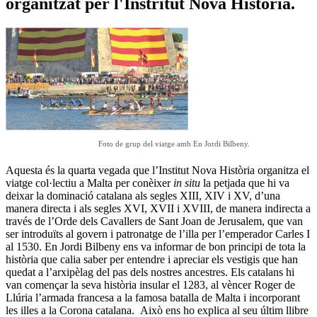
organitzat per l'Instritut Nova Història.
Foto de grup del viatge amb En Jordi Bilbeny.
Aquesta és la quarta vegada que l’Institut Nova Història organitza el
viatge col·lectiu a Malta per conèixer
in situ
la petjada que hi va
deixar la dominació catalana als segles XIII, XIV i XV, d’una
manera directa i als segles XVI, XVII i XVIII, de manera indirecta a
través de l’Orde dels Cavallers de Sant Joan de Jerusalem, que van
ser introduïts al govern i patronatge de l’illa per l’emperador Carles I
al 1530. En Jordi Bilbeny ens va informar de bon principi de tota la
història que calia saber per entendre i apreciar els vestigis que han
quedat a l’arxipèlag del pas dels nostres ancestres. Els catalans hi
van començar la seva història insular el 1283, al vèncer Roger de
Llúria l’armada francesa a la famosa batalla de Malta i incorporant
les illes a la Corona catalana. Això ens ho explica al seu últim llibre