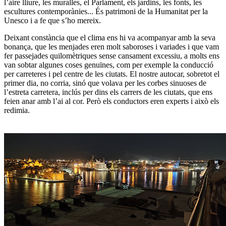
l’aire lliure, les muralles, el Parlament, els jardins, les fonts, les
escultures contemporànies... És patrimoni de la Humanitat per la
Unesco i a fe que s’ho mereix.
Deixant constància que el clima ens hi va acompanyar amb la seva
bonança, que les menjades eren molt saboroses i variades i que vam
fer passejades quilomètriques sense cansament excessiu, a molts ens
van sobtar algunes coses genuïnes, com per exemple la conducció
per carreteres i pel centre de les ciutats. El nostre autocar, sobretot el
primer dia, no corria, sinó que volava per les corbes sinuoses de
l’estreta carretera, inclús per dins els carrers de les ciutats, que ens
feien anar amb l’ai al cor. Però els conductors eren experts i això els
redimia.