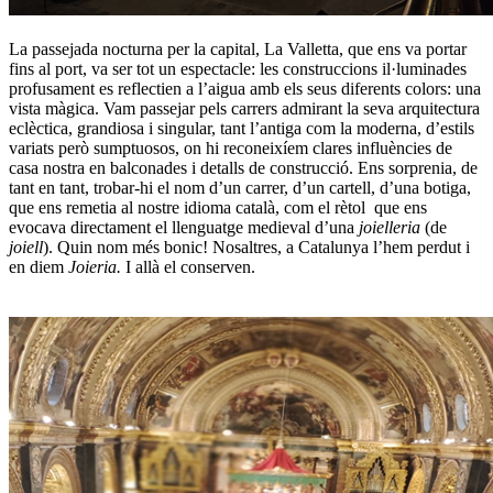
La passejada nocturna per la capital, La Valletta, que ens va portar
fins al port, va ser tot un espectacle: les construccions il·luminades
profusament es reflectien a l’aigua amb els seus diferents colors: una
vista màgica. Vam passejar pels carrers admirant la seva arquitectura
eclèctica, grandiosa i singular, tant l’antiga com la moderna, d’estils
variats però sumptuosos, on hi reconeixíem clares influències de
casa nostra en balconades i detalls de construcció. Ens sorprenia, de
tant en tant, trobar-hi el nom d’un carrer, d’un cartell, d’una botiga,
que ens remetia al nostre idioma català, com el rètol que ens
evocava directament el llenguatge medieval d’una
joielleria
(de
joiell
).
Quin nom més bonic! Nosaltres, a Catalunya l’hem perdut i
en diem
Joieria.
I allà el conserven.