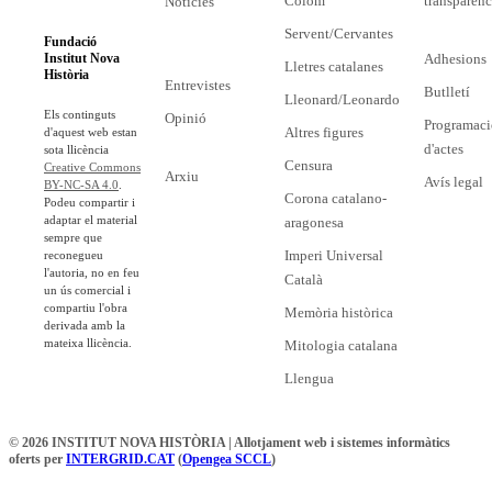
Colom
transparènc
Notícies
Servent/Cervantes
Fundació
Adhesions
Institut Nova
Lletres catalanes
Història
Entrevistes
Butlletí
Lleonard/Leonardo
Els continguts
Opinió
Programaci
Altres figures
d'aquest web estan
d'actes
sota llicència
Censura
Creative Commons
Arxiu
Avís legal
BY-NC-SA 4.0
.
Corona catalano-
Podeu compartir i
adaptar el material
aragonesa
sempre que
Imperi Universal
reconegueu
l'autoria, no en feu
Català
un ús comercial i
compartiu l'obra
Memòria històrica
derivada amb la
mateixa llicència.
Mitologia catalana
Llengua
© 2026 INSTITUT NOVA HISTÒRIA | Allotjament web i sistemes informàtics
oferts per
INTERGRID.CAT
(
Opengea SCCL
)