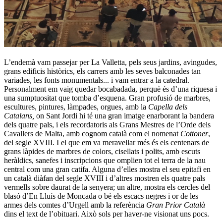
L’endemà vam passejar per La Valletta, pels seus jardins, avingudes,
grans edificis històrics, els carrers amb les seves balconades tan
variades, les fonts monumentals... i vam entrar a la catedral.
Personalment em vaig quedar bocabadada, perquè és d’una riquesa i
una sumptuositat que tomba d’esquena. Gran profusió de marbres,
escultures, pintures, làmpades, orgues, amb la
Capella dels
Catalans,
on Sant Jordi hi té una gran imatge enarborant la bandera
dels quatre pals, i els recordatoris als Grans Mestres de l’Orde dels
Cavallers de Malta, amb cognom català com el nomenat
Cottoner
,
del segle XVIII. I el que em va meravellar més és els centenars de
grans làpides de marbres de colors, cisellats i polits, amb escuts
heràldics, sanefes i inscripcions que omplien tot el terra de la nau
central com una gran catifa. Alguna d’elles mostra el seu epitafi en
un català diàfan del segle XVIII i d’altres mostren els quatre pals
vermells sobre daurat de la senyera; un altre, mostra els cercles del
blasó d’En Lluís de Moncada o bé els escacs negres i or de les
armes dels comtes d’Urgell amb la referència
Gran Prior Català
dins el text de l’obituari. Això sols per haver-ne visionat uns pocs.