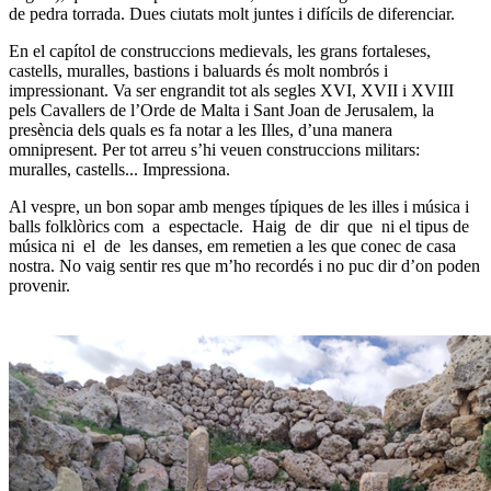
de pedra torrada. Dues ciutats molt juntes i difícils de diferenciar.
En el capítol de construccions medievals, les grans fortaleses,
castells, muralles, bastions i baluards és molt nombrós i
impressionant. Va ser engrandit tot als segles XVI, XVII i XVIII
pels Cavallers de l’Orde de Malta i Sant Joan de Jerusalem, la
presència dels quals es fa notar a les Illes, d’una manera
omnipresent. Per tot arreu s’hi veuen construccions militars:
muralles, castells... Impressiona.
Al vespre, un bon sopar amb menges típiques de les illes i música i
balls folklòrics com a espectacle. Haig de dir que ni el tipus de
música ni el de les danses, em remetien a les que conec de casa
nostra. No vaig sentir res que m’ho recordés i no puc dir d’on poden
provenir.