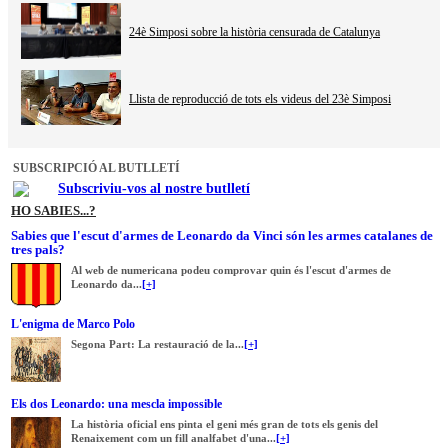
24è Simposi sobre la història censurada de Catalunya
Llista de reproducció de tots els videus del 23è Simposi
SUBSCRIPCIÓ AL BUTLLETÍ
Subscriviu-vos al nostre butlletí
HO SABIES...?
Sabies que l'escut d'armes de Leonardo da Vinci són les armes catalanes de
tres pals?
Al web de numericana podeu comprovar quin és l'escut d'armes de
Leonardo da...
[+]
L'enigma de Marco Polo
Segona Part: La restauració de la...
[+]
Els dos Leonardo: una mescla impossible
La història oficial ens pinta el geni més gran de tots els genis del
Renaixement com un fill analfabet d'una...
[+]