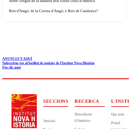
Sobre l'origen de la bandera dels Estats Units d'Amèrica
Reis d'Aragó, de la Corona d'Aragó, o Reis de Catalunya?
ANUNCIA'T AQUÍ
Subscriviu-vos al butlletí de notícies de l'Institut Nova Història
Feu clic aquí
SECCIONS
RECERCA
L'INST
Descoberta
Qui som
d'Amèrica
Articles
Portal