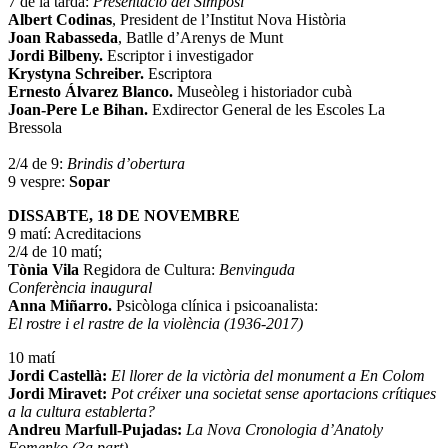
7 de la tarda:
Presentació del Simposi
Albert Codinas
, President de l’Institut Nova Història
Joan Rabasseda
, Batlle d’Arenys de Munt
Jordi Bilbeny.
Escriptor i investigador
Krystyna Schreiber.
Escriptora
Ernesto Álvarez Blanco.
Museòleg i historiador cubà
Joan-Pere Le Bihan.
Exdirector General de les Escoles La
Bressola
2/4 de 9:
Brindis d’obertura
9 vespre:
Sopar
DISSABTE, 18 DE NOVEMBRE
9 matí: Acreditacions
2/4 de 10 matí;
Tònia Vila
Regidora de Cultura:
Benvinguda
Conferència inaugural
Anna Miñarro.
Psicòloga clínica i psicoanalista:
El rostre i el rastre de la violència (1936-2017)
10 matí
Jordi Castellà:
El llorer de la victòria del monument a En Colom
Jordi Miravet:
Pot créixer una societat sense aportacions crítiques
a la cultura establerta?
Andreu Marfull-Pujadas:
La Nova Cronologia d’Anatoly
Fomenko (3a part)