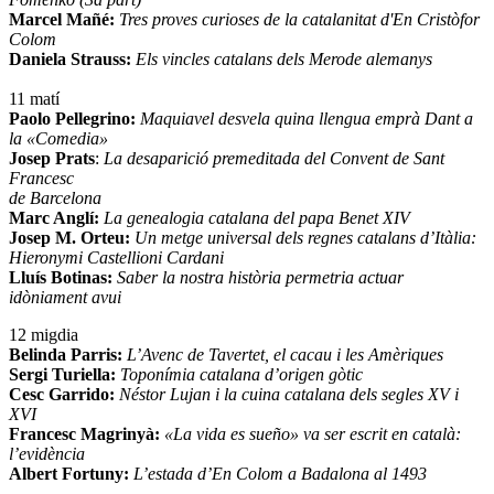
Marcel Mañé:
Tres proves curioses de la catalanitat d'En Cristòfor
Colom
Daniela Strauss:
Els vincles catalans dels Merode alemanys
11 matí
Paolo Pellegrino:
Maquiavel desvela quina llengua emprà Dant a
la «Comedia»
Josep Prats
:
La desaparició premeditada del Convent de Sant
Francesc
de Barcelona
Marc Anglí:
La genealogia catalana del papa Benet XIV
Josep M. Orteu:
Un metge universal dels regnes catalans d’Itàlia:
Hieronymi Castellioni Cardani
Lluís Botinas:
Saber la nostra història permetria actuar
idòniament avui
12 migdia
Belinda Parris:
L’Avenc de Tavertet, el cacau i les Amèriques
Sergi Turiella:
Toponímia catalana d’origen gòtic
Cesc Garrido:
Néstor Lujan i la cuina catalana dels segles XV i
XVI
Francesc Magrinyà:
«La vida es sueño» va ser escrit en català:
l’evidència
Albert Fortuny:
L’estada d’En Colom a Badalona al 1493