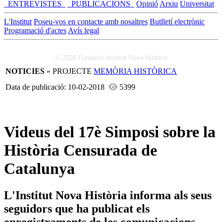
_ENTREVISTES_
_PUBLICACIONS_
Opinió
Arxiu
Universitat
L'Institut
Poseu-vos en contacte amb nosaltres
Butlletí electrònic
Programació d'actes
Avís legal
© 2026 Fundació Institut Nova Història
NOTICIES
» PROJECTE
MEMÒRIA HISTÒRICA
Data de publicació: 10-02-2018
5399
Videus del 17è Simposi sobre la
Història Censurada de
Catalunya
L'Institut Nova Història informa als seus
seguidors que ha publicat els
enregistraments de les comunicacions