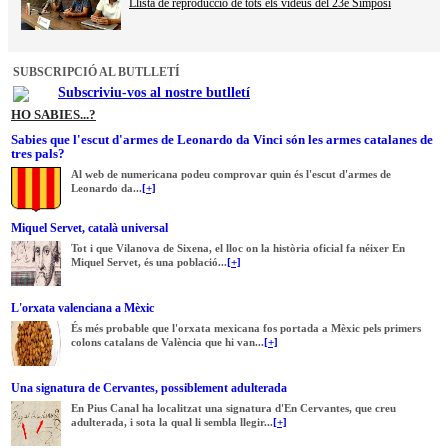
Llista de reproducció de tots els videus del 23è Simposi
SUBSCRIPCIÓ AL BUTLLETÍ
Subscriviu-vos al nostre butlletí
HO SABIES...?
Sabies que l'escut d'armes de Leonardo da Vinci són les armes catalanes de
tres pals?
Al web de numericana podeu comprovar quin és l'escut d'armes de
Leonardo da...
[+]
Miquel Servet, català universal
Tot i que Vilanova de Sixena, el lloc on la història oficial fa néixer En
Miquel Servet, és una població...
[+]
L'orxata valenciana a Mèxic
És més probable que l'orxata mexicana fos portada a Mèxic pels primers
colons catalans de València que hi van...
[+]
Una signatura de Cervantes, possiblement adulterada
En Pius Canal ha localitzat una signatura d'En Cervantes, que creu
adulterada, i sota la qual li sembla llegir...
[+]