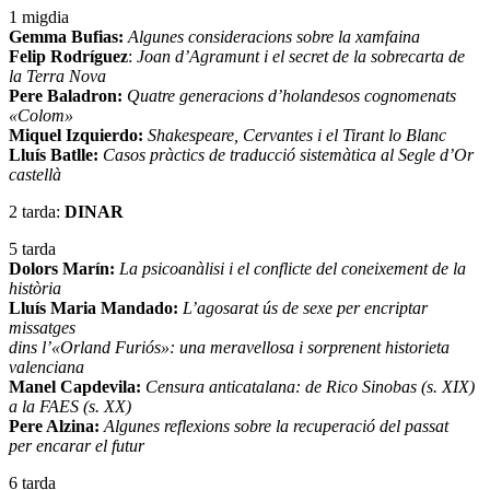
1 migdia
Gemma Bufias:
Algunes consideracions sobre la xamfaina
Felip Rodríguez
:
Joan d’Agramunt i el secret de la sobrecarta de
la Terra Nova
Pere Baladron:
Quatre generacions d’holandesos cognomenats
«Colom»
Miquel Izquierdo:
Shakespeare, Cervantes i el Tirant lo Blanc
Lluís Batlle:
Casos pràctics de traducció sistemàtica al Segle d’Or
castellà
2 tarda:
DINAR
5 tarda
Dolors Marín:
La psicoanàlisi i el conflicte del coneixement de la
història
Lluís Maria Mandado:
L’agosarat ús de sexe per encriptar
missatges
dins l’«Orland Furiós»: una meravellosa i sorprenent historieta
valenciana
Manel Capdevila:
Censura anticatalana: de Rico Sinobas (s. XIX)
a la FAES (s. XX)
Pere Alzina:
Algunes reflexions sobre la recuperació del passat
per encarar el futur
6 tarda