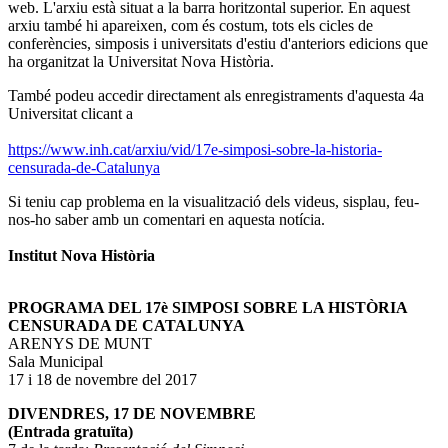
web. L'arxiu està situat a la barra horitzontal superior. En aquest
arxiu també hi apareixen, com és costum, tots els cicles de
conferències, simposis i universitats d'estiu d'anteriors edicions que
ha organitzat la Universitat Nova Història.
També podeu accedir directament als enregistraments d'aquesta 4a
Universitat clicant a
https://www.inh.cat/arxiu/vid/17e-simposi-sobre-la-historia-
censurada-de-Catalunya
Si teniu cap problema en la visualització dels videus, sisplau, feu-
nos-ho saber amb un comentari en aquesta notícia.
Institut Nova Història
PROGRAMA DEL 17è SIMPOSI SOBRE LA HISTÒRIA
CENSURADA DE CATALUNYA
ARENYS DE MUNT
Sala Municipal
17 i 18 de novembre del 2017
DIVENDRES, 17 DE NOVEMBRE
(Entrada gratuïta)