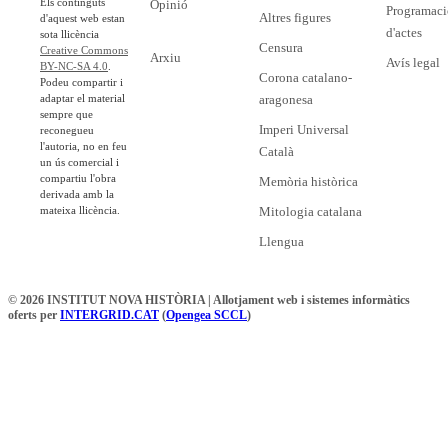
Els continguts
Opinió
Programaci
Altres figures
d'aquest web estan
d'actes
sota llicència
Censura
Creative Commons
Arxiu
Avís legal
BY-NC-SA 4.0
.
Corona catalano-
Podeu compartir i
adaptar el material
aragonesa
sempre que
Imperi Universal
reconegueu
l'autoria, no en feu
Català
un ús comercial i
compartiu l'obra
Memòria històrica
derivada amb la
mateixa llicència.
Mitologia catalana
Llengua
© 2026 INSTITUT NOVA HISTÒRIA | Allotjament web i sistemes informàtics
oferts per
INTERGRID.CAT
(
Opengea SCCL
)