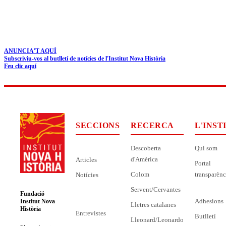
ANUNCIA'T AQUÍ
Subscriviu-vos al butlletí de notícies de l'Institut Nova Història
Feu clic aquí
SECCIONS
RECERCA
L'INST
Descoberta
Qui som
d'Amèrica
Articles
Portal
Colom
transparènc
Notícies
Servent/Cervantes
Fundació
Adhesions
Institut Nova
Lletres catalanes
Història
Entrevistes
Butlletí
Lleonard/Leonardo