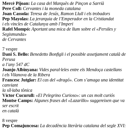
Mercè Pijoan:
La casa del Marquès de Pinçon a Sarrià
Pere Coll:
Cervantes i la moneda catalana
Joan Cassola:
Teresa de Jesús, Ramon Llull i els trobadors
Pep Mayolas:
La jerarquia de l’Emperador en la Cristiandat
i els vincles de Catalunya amb l’Imperi
Rafel Mompó:
Aportant una mica de llum sobre el «Persiles y
Segismunda»
de Cervantes
7 vespre
Dani S. Bello:
Benedetto Bonfigli i el possible assetjament català de
Perusa
a l’any 547 dC
Joanjo Albinyana:
Vides paral·leles entre els Mendoça castellans
i els Vilanova de la Ribera
Francesc Jutglar:
El cas del «dragó». Com s’amaga una identitat
canviant
la síl·laba tònica
Víctor Cucurull:
«El Pelegrino Curioso»: un cas molt curiós
Montse Camps:
Algunes frases del «Lazarillo» suggereixen que va
ser escrit
en català
8 vespre
Pep Comajuncosa:
La decadència literària catalana del segle XVI: