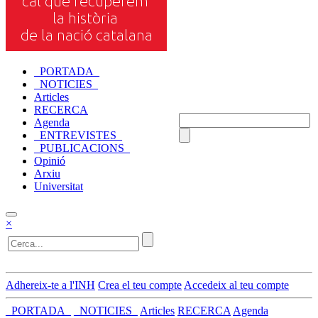
_PORTADA_
_NOTICIES_
Articles
RECERCA
Agenda
_ENTREVISTES_
_PUBLICACIONS_
Opinió
Arxiu
Universitat
×
Adhereix-te a l'INH
Crea el teu compte
Accedeix al teu compte
_PORTADA_
_NOTICIES_
Articles
RECERCA
Agenda