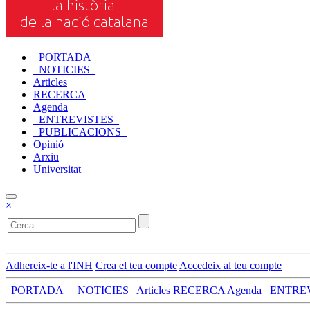
_PORTADA_
_NOTICIES_
Articles
RECERCA
Agenda
_ENTREVISTES_
_PUBLICACIONS_
Opinió
Arxiu
Universitat
×
Adhereix-te a l'INH
Crea el teu compte
Accedeix al teu compte
_PORTADA_
_NOTICIES_
Articles
RECERCA
Agenda
_ENTRE