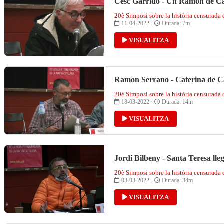
Cesc Garrido - Un Ramon de Car
20è Simposi sobre la història censurada
11-04-2022 ·
Durada: 7m
VISUALITZA
Ramon Serrano - Caterina de Car
20è Simposi sobre la història censurada
18-03-2022 ·
Durada: 14m
VISUALITZA
Jordi Bilbeny - Santa Teresa llegi
20è Simposi sobre la història censurada
03-03-2022 ·
Durada: 34m
VISUALITZA