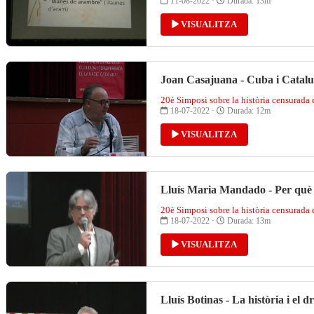
11-08-2022 ·
Durada: 13m
VISUALITZA
Joan Casajuana - Cuba i Catalun
20è Simposi sobre la història censurada
18-07-2022 ·
Durada: 12m
VISUALITZA
Lluís Maria Mandado - Per què O
20è Simposi sobre la història censurada
18-07-2022 ·
Durada: 13m
VISUALITZA
Lluís Botinas - La història i el 