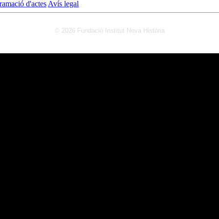
ramació d'actes
Avís legal
© 2026 Fundació Institut Nova Història