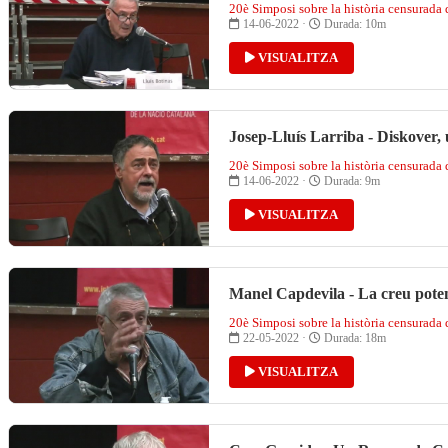
20è Simposi sobre la història censurada
14-06-2022 ·
Durada: 10m
VISUALITZA
Josep-Lluís Larriba - Diskover, 
20è Simposi sobre la història censurada
14-06-2022 ·
Durada: 9m
VISUALITZA
Manel Capdevila - La creu poten
20è Simposi sobre la història censurada
22-05-2022 ·
Durada: 18m
VISUALITZA