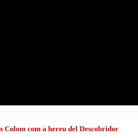
n Colom com a hereu del Descobridor