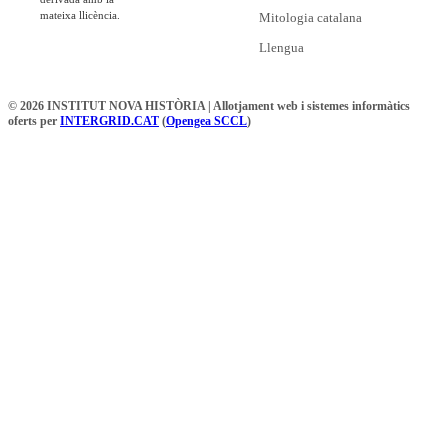
mateixa llicència.
Mitologia catalana
Llengua
© 2026 INSTITUT NOVA HISTÒRIA | Allotjament web i sistemes informàtics
oferts per
INTERGRID.CAT
(
Opengea SCCL
)