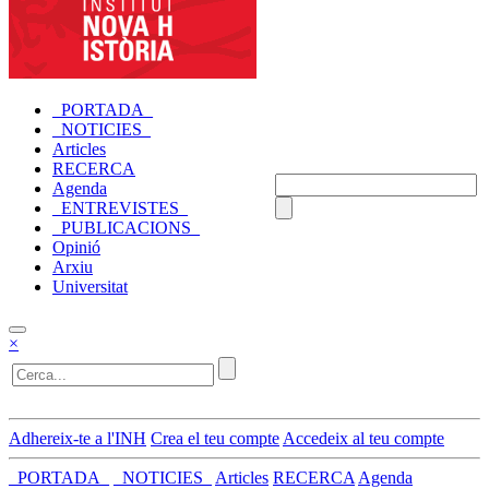
_PORTADA_
_NOTICIES_
Articles
RECERCA
Agenda
_ENTREVISTES_
_PUBLICACIONS_
Opinió
Arxiu
Universitat
×
Adhereix-te a l'INH
Crea el teu compte
Accedeix al teu compte
_PORTADA_
_NOTICIES_
Articles
RECERCA
Agenda