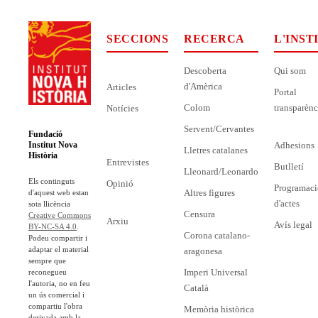
SECCIONS
RECERCA
L'INST
Descoberta
Qui som
d'Amèrica
Articles
Portal
Colom
transparènc
Notícies
Servent/Cervantes
Fundació
Adhesions
Institut Nova
Lletres catalanes
Història
Entrevistes
Butlletí
Lleonard/Leonardo
Els continguts
Opinió
Programaci
Altres figures
d'aquest web estan
d'actes
sota llicència
Censura
Creative Commons
Arxiu
Avís legal
BY-NC-SA 4.0
.
Corona catalano-
Podeu compartir i
adaptar el material
aragonesa
sempre que
Imperi Universal
reconegueu
l'autoria, no en feu
Català
un ús comercial i
compartiu l'obra
Memòria històrica
derivada amb la