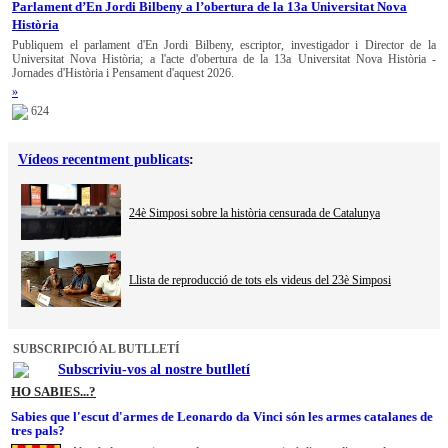
Parlament d’En Jordi Bilbeny a l’obertura de la 13a Universitat Nova
Història
Publiquem el parlament d'En Jordi Bilbeny, escriptor, investigador i Director de la
Universitat Nova Història; a l'acte d'obertura de la 13a Universitat Nova Història -
Jornades d'Història i Pensament d'aquest 2026.
»
624
Vídeos recentment publicats
:
24è Simposi sobre la història censurada de Catalunya
Llista de reproducció de tots els videus del 23è Simposi
SUBSCRIPCIÓ AL BUTLLETÍ
Subscriviu-vos al nostre butlletí
HO SABIES...?
Sabies que l'escut d'armes de Leonardo da Vinci són les armes catalanes de
tres pals?