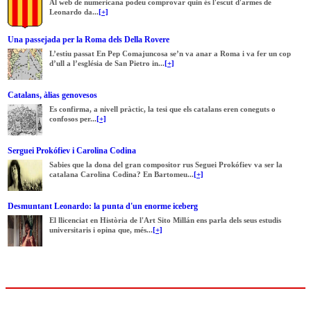
Al web de numericana podeu comprovar quin és l'escut d'armes de
Leonardo da...
[+]
Una passejada per la Roma dels Della Rovere
L’estiu passat En Pep Comajuncosa se’n va anar a Roma i va fer un cop
d’ull a l’església de San Pietro in...
[+]
Catalans, àlias genovesos
Es confirma, a nivell pràctic, la tesi que els catalans eren coneguts o
confosos per...
[+]
Serguei Prokófiev i Carolina Codina
Sabies que la dona del gran compositor rus Seguei Prokófiev va ser la
catalana Carolina Codina? En Bartomeu...
[+]
Desmuntant Leonardo: la punta d'un enorme iceberg
El llicenciat en Història de l'Art Sito Millán ens parla dels seus estudis
universitaris i opina que, més...
[+]