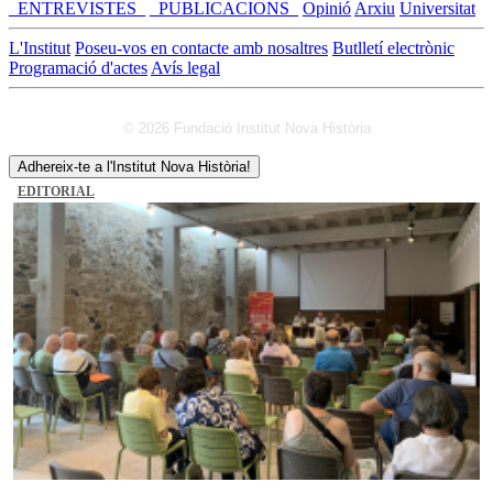
_ENTREVISTES_
_PUBLICACIONS_
Opinió
Arxiu
Universitat
L'Institut
Poseu-vos en contacte amb nosaltres
Butlletí electrònic
Programació d'actes
Avís legal
© 2026 Fundació Institut Nova Història
Adhereix-te a l'Institut Nova Història!
EDITORIAL