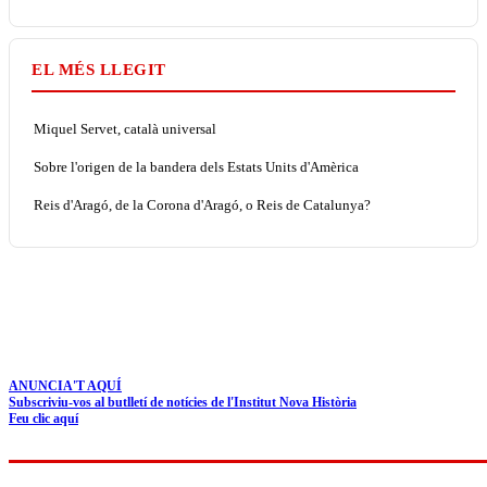
EL MÉS LLEGIT
Miquel Servet, català universal
Sobre l'origen de la bandera dels Estats Units d'Amèrica
Reis d'Aragó, de la Corona d'Aragó, o Reis de Catalunya?
ANUNCIA'T AQUÍ
Subscriviu-vos al butlletí de notícies de l'Institut Nova Història
Feu clic aquí