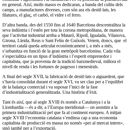
en general. Així, molts masos es dedicaran, a banda del cultiu dels
camps, a manufactures diverses, com són ara els destil·lats, les
filatures, el glaç, el carbó, el vidre i el ferro.
D’altra banda, des del 1550 fins al 1640 Barcelona descentralitza la
seva indústria i l’estén per tota la corona metropolitana, de manera
que l’activitat industrial arriba a Mataró, Ripoll, Igualada, Vilanova,
Girona, Lleida, Reus o Sant Feliu de Guíxols. Veiem, doncs, que el
territori català queda articulat econòmicament i, a més a més,
s’urbanitza en funció de la gran metròpoli barcelonina. Cada vila
s’especialitza en un tipus d’indústria i l’esperit emprenedor i
capitalista, que ja provenia de la tradició baixmedieval, millora el
nivell de renda i les fortunes de pagesos i menestrals.
A final del segle XVII, la fabricació de destil·lats o aiguardent, que
s’havia consolidat durant el segle XVI, va ser clau per a l’equilibri
de la balança comercial i va suposar l’inici de la fase
d’industrialització generalitzada. Una història d’èxit.
Tant és així, que al segle XVIII és només a Catalunya i a la
Llombardia ―és a dir, a l’Europa meridional― on assistim a la
primera industrialització pel que fa al continent europeu. A mitjan
segle XVIII l’economia catalana s’endinsa cap a una economia
capitalista de producció en massa no només «per al mercat intern»,
sinó també per a l’exportació.