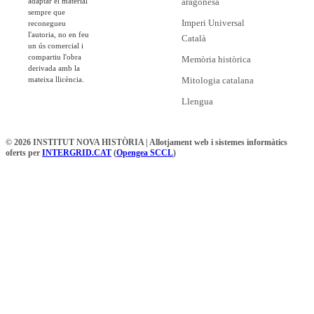
adaptar el material
aragonesa
sempre que
Imperi Universal
reconegueu
l'autoria, no en feu
Català
un ús comercial i
compartiu l'obra
Memòria històrica
derivada amb la
mateixa llicència.
Mitologia catalana
Llengua
© 2026 INSTITUT NOVA HISTÒRIA | Allotjament web i sistemes informàtics
oferts per
INTERGRID.CAT
(
Opengea SCCL
)