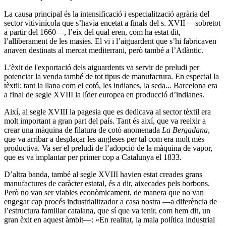
La causa principal és la intensificació i especialització agrària del
sector vitivinícola que s’havia encetat a finals del s. XVII ―sobretot
a partir del 1660―, l’eix del qual eren, com ha estat dit,
l’alliberament de les masies. El vi i l’aiguardent que s’hi fabricaven
anaven destinats al mercat mediterrani, però també a l’Atlàntic.
L’èxit de l'exportació dels aiguardents va servir de preludi per
potenciar la venda també de tot tipus de manufactura. En especial la
tèxtil: tant la llana com el cotó, les indianes, la seda... Barcelona era
a final de segle XVIII la líder europea en producció d’indianes.
Així, al segle XVIII la pagesia que es dedicava al sector tèxtil era
molt important a gran part del país. Tant és així, que va reeixir a
crear una màquina de filatura de cotó anomenada
La Bergadana
,
que va
arribar a desplaçar les angleses per tal com era molt més
productiva. Va ser el preludi de l’adopció de la màquina de vapor,
que es va implantar per primer cop a Catalunya el 1833.
D’altra banda, també al segle XVIII havien estat creades grans
manufactures de caràcter estatal, és a dir, aixecades pels borbons.
Però no van ser viables econòmicament, de manera que no van
engegar cap procés industrialitzador a casa nostra ―a diferència de
l’estructura familiar catalana, que sí que va tenir, com hem dit, un
gran èxit en aquest àmbit―: «En realitat, la mala política industrial