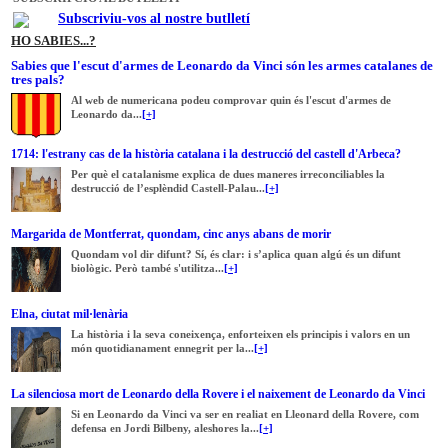
Subscriviu-vos al nostre butlletí
HO SABIES...?
Sabies que l'escut d'armes de Leonardo da Vinci són les armes catalanes de
tres pals?
Al web de numericana podeu comprovar quin és l'escut d'armes de
Leonardo da...
[+]
1714: l'estrany cas de la història catalana i la destrucció del castell d'Arbeca?
Per què el catalanisme explica de dues maneres irreconciliables la
destrucció de l’esplèndid Castell-Palau...
[+]
Margarida de Montferrat, quondam, cinc anys abans de morir
Quondam vol dir difunt? Sí, és clar: i s’aplica quan algú és un difunt
biològic. Però també s'utilitza...
[+]
Elna, ciutat mil·lenària
La història i la seva coneixença, enforteixen els principis i valors en un
món quotidianament ennegrit per la...
[+]
La silenciosa mort de Leonardo della Rovere i el naixement de Leonardo da Vinci
Si en Leonardo da Vinci va ser en realiat en Lleonard della Rovere, com
defensa en Jordi Bilbeny, aleshores la...
[+]