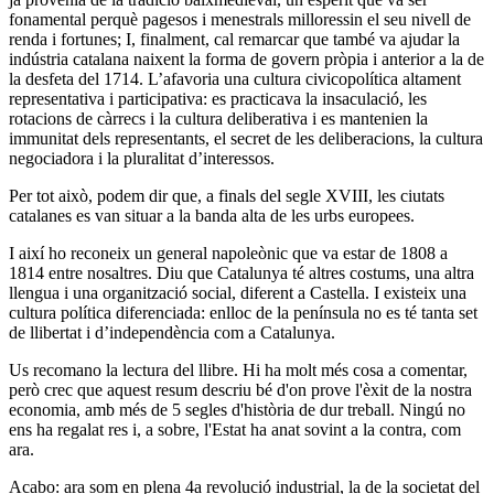
fonamental perquè pagesos i menestrals milloressin el seu nivell de
renda i fortunes; I, finalment, cal remarcar que també va ajudar la
indústria catalana naixent la forma de govern pròpia i anterior a la de
la desfeta del 1714. L’afavoria una cultura civicopolítica altament
representativa i participativa: es practicava la insaculació, les
rotacions de càrrecs i la cultura deliberativa i es mantenien la
immunitat dels representants, el secret de les deliberacions, la cultura
negociadora i la pluralitat d’interessos.
Per tot això, podem dir que, a finals del segle XVIII, les ciutats
catalanes es van situar a la banda alta de les urbs europees.
I així ho reconeix un general napoleònic que va estar de 1808 a
1814 entre nosaltres. Diu que Catalunya té altres costums, una altra
llengua i una organització social, diferent a Castella. I existeix una
cultura política diferenciada: enlloc de la península no es té tanta set
de llibertat i d’independència com a Catalunya.
Us recomano la lectura del llibre. Hi ha molt més cosa a comentar,
però crec que aquest resum descriu bé d'on prove l'èxit de la nostra
economia, amb més de 5 segles d'història de dur treball. Ningú no
ens ha regalat res i, a sobre, l'Estat ha anat sovint a la contra, com
ara.
Acabo: ara som en plena 4a revolució industrial, la de la societat del