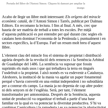
Portada del llibre de l'Antoni Simon. Cliqueu-hi damunt per ampliar la
imatge.
Acabo de llegir un llibre molt interessant:
Els orígens del miracle
econòmic català,
de l’Antoni Simon i Tarrés, publicat per Dalmau
Editors. En recomano la lectura. I fins al final. A més, crec que
hauria de ser matèria de treball a totes les escoles. Per mitjà
d’aquesta publicació es pot entendre per què durant cinc segles els
catalans hem dominat l’economia de la Península i, puntualment i en
sectors específics, la d’Europa. Faré un resum molt breu d’aquest
llibre.
L’element clau del miracle fou el sistema de propietat i distribució
agrària després de la revolució dels remences i la Sentència Arbitral
de Guadalupe del 1486. La sentència va suposar que fossin
suprimits els mals usos i que qui treballava la terra en tingués
l’usdefruit o la propietat. I això només es va esdevenir a Catalunya.
Aleshores, la institució de la masia va agafar un paper fonamental
perquè s’havia convertit en una entitat independent i no subsidiària
per a conrear els camps. La masia ja no depenia de cap altre poder:
ni dels senyors ni de l’església. Serà, per tant, l’element
transformador per antonomàsia. Després de la Sentència, aquesta
unitat de producció va organitzar el treball a partir d’una base
familiar en la qual es va potenciar la diversitat productiva. S’hi va
combinar l’agricultura i la ramaderia i es va potenciar la pluriactivitat