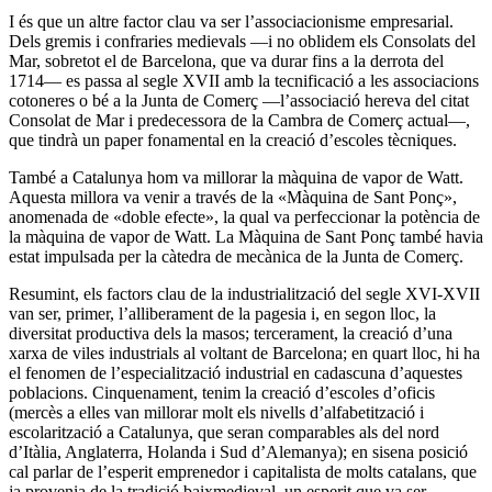
I és que un altre factor clau va ser l’associacionisme empresarial.
Dels gremis i confraries medievals ―i no oblidem els Consolats del
Mar, sobretot el de Barcelona, que va durar fins a la derrota del
1714― es passa al segle XVII amb la tecnificació a les associacions
cotoneres o bé a la Junta de Comerç ―l’associació hereva del citat
Consolat de Mar i predecessora de la Cambra de Comerç actual―,
que tindrà un paper fonamental en la creació d’escoles tècniques.
També a Catalunya hom va millorar la màquina de vapor de Watt.
Aquesta millora va venir a través de la «Màquina de Sant Ponç»,
anomenada de «doble efecte», la qual va perfeccionar la potència de
la màquina de vapor de Watt. La Màquina de Sant Ponç també havia
estat impulsada per la càtedra de mecànica de la Junta de Comerç.
Resumint, els factors clau de la industrialització del segle XVI-XVII
van ser, primer, l’alliberament de la pagesia i, en segon lloc, la
diversitat productiva dels la masos; tercerament, la creació d’una
xarxa de viles industrials al voltant de Barcelona; en quart lloc, hi ha
el fenomen de l’especialització industrial en cadascuna d’aquestes
poblacions. Cinquenament, tenim la creació d’escoles d’oficis
(mercès a elles van millorar molt els nivells d’alfabetització i
escolarització a Catalunya, que seran comparables als del nord
d’Itàlia, Anglaterra, Holanda i Sud d’Alemanya); en sisena posició
cal parlar de l’esperit emprenedor i capitalista de molts catalans, que
ja provenia de la tradició baixmedieval, un esperit que va ser