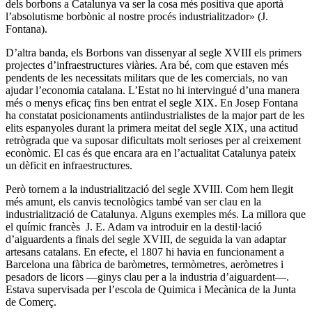
dels borbons a Catalunya va ser la cosa més positiva que aportà
l’absolutisme borbònic al nostre procés industrialitzador» (J.
Fontana).
D’altra banda, els Borbons van dissenyar al segle XVIII els primers
projectes d’infraestructures viàries. Ara bé, com que estaven més
pendents de les necessitats militars que de les comercials, no van
ajudar l’economia catalana. L’Estat no hi intervingué d’una manera
més o menys eficaç fins ben entrat el segle XIX. En Josep Fontana
ha constatat posicionaments antiindustrialistes de la major part de les
elits espanyoles durant la primera meitat del segle XIX, una actitud
retrògrada que va suposar dificultats molt serioses per al creixement
econòmic. El cas és que encara ara en l’actualitat Catalunya pateix
un dèficit en infraestructures.
Però tornem a la industrialització del segle XVIII. Com hem llegit
més amunt, els canvis tecnològics també van ser clau en la
industrialització de Catalunya. Alguns exemples més. La millora que
el químic francès J. E. Adam va introduir en la destil·lació
d’aiguardents a finals del segle XVIII, de seguida la van adaptar
artesans catalans. En efecte, el 1807 hi havia en funcionament a
Barcelona una fàbrica de baròmetres, termòmetres, aeròmetres i
pesadors de licors ―ginys clau per a la industria d’aiguardent―.
Estava supervisada per l’escola de Quimica i Mecànica de la Junta
de Comerç.