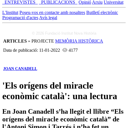
_ENTREVISTES_
_PUBLICACIONS_
Opinió
Arxiu
Universitat
L'Institut
Poseu-vos en contacte amb nosaltres
Butlletí electrònic
Programació d'actes
Avís legal
© 2026 Fundació Institut Nova Història
ARTICLES
» PROJECTE
MEMÒRIA HISTÒRICA
Data de publicació: 11-01-2022
4177
JOAN CANADELL
'Els orígens del miracle
econòmic català': una lectura
En Joan Canadell s’ha llegit el llibre “Els
orígens del miracle econòmic català” de
l'Antoni Simon i Tarrés i n’ha fet un