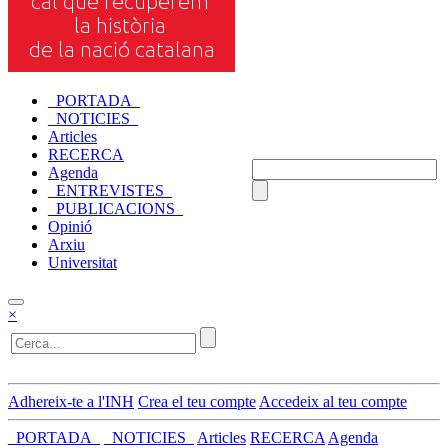
_PORTADA_
_NOTICIES_
Articles
RECERCA
Agenda
_ENTREVISTES_
_PUBLICACIONS_
Opinió
Arxiu
Universitat
×
Adhereix-te a l'INH
Crea el teu compte
Accedeix al teu compte
_PORTADA_
_NOTICIES_
Articles
RECERCA
Agenda