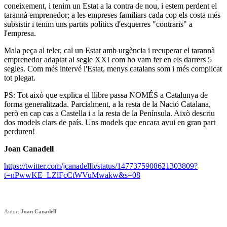
coneixement, i tenim un Estat a la contra de nou, i estem perdent el
tarannà emprenedor; a les empreses familiars cada cop els costa més
subsistir i tenim uns partits polítics d'esquerres "contraris" a
l'empresa.
Mala peça al teler, cal un Estat amb urgència i recuperar el tarannà
emprenedor adaptat al segle XXI com ho vam fer en els darrers 5
segles. Com més intervé l'Estat, menys catalans som i més complicat
tot plegat.
PS: Tot això que explica el llibre passa NOMÉS a Catalunya de
forma generalitzada. Parcialment, a la resta de la Nació Catalana,
però en cap cas a Castella i a la resta de la Península. Això descriu
dos models clars de país. Uns models que encara avui en gran part
perduren!
Joan Canadell
https://twitter.com/jcanadellb/status/1477375908621303809?
t=nPwwKE_LZlFcCtWVuMwakw&s=08
Autor:
Joan Canadell