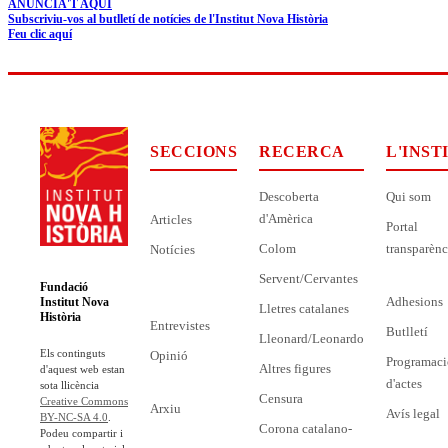
ANUNCIA'T AQUÍ
Subscriviu-vos al butlletí de notícies de l'Institut Nova Història
Feu clic aquí
SECCIONS
RECERCA
L'INST
Descoberta
Qui som
d'Amèrica
Articles
Portal
Colom
transparènc
Notícies
Servent/Cervantes
Fundació
Adhesions
Institut Nova
Lletres catalanes
Història
Entrevistes
Butlletí
Lleonard/Leonardo
Els continguts
Opinió
Programaci
Altres figures
d'aquest web estan
d'actes
sota llicència
Censura
Creative Commons
Arxiu
Avís legal
BY-NC-SA 4.0
.
Corona catalano-
Podeu compartir i