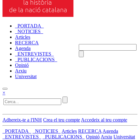
_PORTADA_
_NOTICIES_
Articles
RECERCA
Agenda
_ENTREVISTES_
_PUBLICACIONS_
Opinió
Arxiu
Universitat
×
Adhereix-te a l'INH
Crea el teu compte
Accedeix al teu compte
_PORTADA_
_NOTICIES_
Articles
RECERCA
Agenda
_ENTREVISTES_
_PUBLICACIONS_
Opinió
Arxiu
Universitat