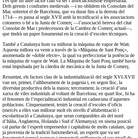
I és que un altre factor clau va ser l’associacionisme empresarial.
Dels gremis i confraries medievals ―i no oblidem els Consolats del
Mar, sobretot el de Barcelona, que va durar fins a la derrota del
1714― es passa al segle XVII amb la tecnificació a les associacions
cotoneres o bé a la Junta de Comerç ―l’associació hereva del citat
Consolat de Mar i predecessora de la Cambra de Comerç actual―,
que tindrà un paper fonamental en la creació d’escoles tècniques.
També a Catalunya hom va millorar la màquina de vapor de Watt.
Aquesta millora va venir a través de la «Màquina de Sant Ponç»,
anomenada de «doble efecte», la qual va perfeccionar la potència de
la màquina de vapor de Watt. La Màquina de Sant Ponç també havia
estat impulsada per la càtedra de mecànica de la Junta de Comerç.
Resumint, els factors clau de la industrialització del segle XVI-XVII
van ser, primer, l’alliberament de la pagesia i, en segon lloc, la
diversitat productiva dels la masos; tercerament, la creació d’una
xarxa de viles industrials al voltant de Barcelona; en quart lloc, hi ha
el fenomen de l’especialització industrial en cadascuna d’aquestes
poblacions. Cinquenament, tenim la creació d’escoles d’oficis
(mercès a elles van millorar molt els nivells d’alfabetització i
escolarització a Catalunya, que seran comparables als del nord
d’Itàlia, Anglaterra, Holanda i Sud d’Alemanya); en sisena posició
cal parlar de l’esperit emprenedor i capitalista de molts catalans, que
ja provenia de la tradició baixmedieval, un esperit que va ser
fonamental perquè pagesos i menestrals milloressin el seu nivell de