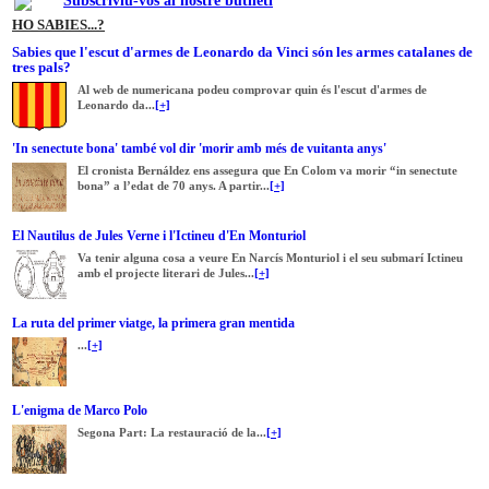
Subscriviu-vos al nostre butlletí
HO SABIES...?
Sabies que l'escut d'armes de Leonardo da Vinci són les armes catalanes de
tres pals?
Al web de numericana podeu comprovar quin és l'escut d'armes de
Leonardo da...
[+]
'In senectute bona' també vol dir 'morir amb més de vuitanta anys'
El cronista Bernáldez ens assegura que En Colom va morir “in senectute
bona” a l’edat de 70 anys. A partir...
[+]
El Nautilus de Jules Verne i l'Ictineu d'En Monturiol
Va tenir alguna cosa a veure En Narcís Monturiol i el seu submarí Ictineu
amb el projecte literari de Jules...
[+]
La ruta del primer viatge, la primera gran mentida
...
[+]
L'enigma de Marco Polo
Segona Part: La restauració de la...
[+]