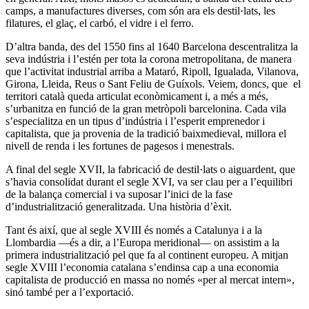
camps, a manufactures diverses, com són ara els destil·lats, les
filatures, el glaç, el carbó, el vidre i el ferro.
D’altra banda, des del 1550 fins al 1640 Barcelona descentralitza la
seva indústria i l’estén per tota la corona metropolitana, de manera
que l’activitat industrial arriba a Mataró, Ripoll, Igualada, Vilanova,
Girona, Lleida, Reus o Sant Feliu de Guíxols. Veiem, doncs, que el
territori català queda articulat econòmicament i, a més a més,
s’urbanitza en funció de la gran metròpoli barcelonina. Cada vila
s’especialitza en un tipus d’indústria i l’esperit emprenedor i
capitalista, que ja provenia de la tradició baixmedieval, millora el
nivell de renda i les fortunes de pagesos i menestrals.
A final del segle XVII, la fabricació de destil·lats o aiguardent, que
s’havia consolidat durant el segle XVI, va ser clau per a l’equilibri
de la balança comercial i va suposar l’inici de la fase
d’industrialització generalitzada. Una història d’èxit.
Tant és així, que al segle XVIII és només a Catalunya i a la
Llombardia ―és a dir, a l’Europa meridional― on assistim a la
primera industrialització pel que fa al continent europeu. A mitjan
segle XVIII l’economia catalana s’endinsa cap a una economia
capitalista de producció en massa no només «per al mercat intern»,
sinó també per a l’exportació.