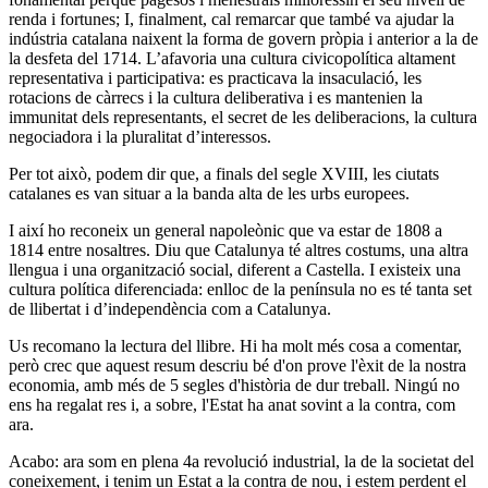
renda i fortunes; I, finalment, cal remarcar que també va ajudar la
indústria catalana naixent la forma de govern pròpia i anterior a la de
la desfeta del 1714. L’afavoria una cultura civicopolítica altament
representativa i participativa: es practicava la insaculació, les
rotacions de càrrecs i la cultura deliberativa i es mantenien la
immunitat dels representants, el secret de les deliberacions, la cultura
negociadora i la pluralitat d’interessos.
Per tot això, podem dir que, a finals del segle XVIII, les ciutats
catalanes es van situar a la banda alta de les urbs europees.
I així ho reconeix un general napoleònic que va estar de 1808 a
1814 entre nosaltres. Diu que Catalunya té altres costums, una altra
llengua i una organització social, diferent a Castella. I existeix una
cultura política diferenciada: enlloc de la península no es té tanta set
de llibertat i d’independència com a Catalunya.
Us recomano la lectura del llibre. Hi ha molt més cosa a comentar,
però crec que aquest resum descriu bé d'on prove l'èxit de la nostra
economia, amb més de 5 segles d'història de dur treball. Ningú no
ens ha regalat res i, a sobre, l'Estat ha anat sovint a la contra, com
ara.
Acabo: ara som en plena 4a revolució industrial, la de la societat del
coneixement, i tenim un Estat a la contra de nou, i estem perdent el