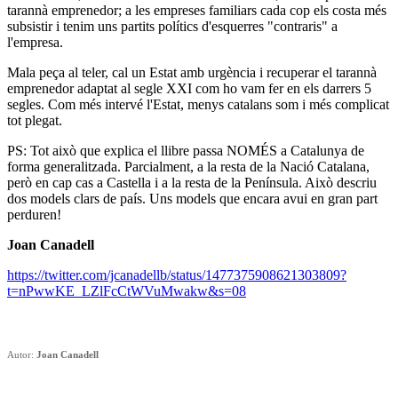
tarannà emprenedor; a les empreses familiars cada cop els costa més
subsistir i tenim uns partits polítics d'esquerres "contraris" a
l'empresa.
Mala peça al teler, cal un Estat amb urgència i recuperar el tarannà
emprenedor adaptat al segle XXI com ho vam fer en els darrers 5
segles. Com més intervé l'Estat, menys catalans som i més complicat
tot plegat.
PS: Tot això que explica el llibre passa NOMÉS a Catalunya de
forma generalitzada. Parcialment, a la resta de la Nació Catalana,
però en cap cas a Castella i a la resta de la Península. Això descriu
dos models clars de país. Uns models que encara avui en gran part
perduren!
Joan Canadell
https://twitter.com/jcanadellb/status/1477375908621303809?
t=nPwwKE_LZlFcCtWVuMwakw&s=08
Autor:
Joan Canadell