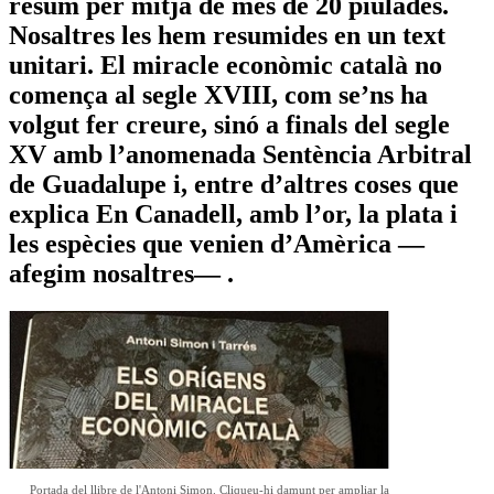
resum per mitjà de més de 20 piulades.
Nosaltres les hem resumides en un text
unitari. El miracle econòmic català no
comença al segle XVIII, com se’ns ha
volgut fer creure, sinó a finals del segle
XV amb l’anomenada Sentència Arbitral
de Guadalupe i, entre d’altres coses que
explica En Canadell, amb l’or, la plata i
les espècies que venien d’Amèrica —
afegim nosaltres— .
Portada del llibre de l'Antoni Simon. Cliqueu-hi damunt per ampliar la