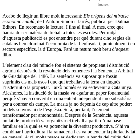
imatge.
Acabo de llegir un llibre molt interessant:
Els orígens del miracle
econòmic català,
de l’Antoni Simon i Tarrés, publicat per Dalmau
Editors. En recomano la lectura. I fins al final. A més, crec que
hauria de ser matèria de treball a totes les escoles. Per mitjà
d’aquesta publicació es pot entendre per què durant cinc segles els
catalans hem dominat l’economia de la Península i, puntualment i en
sectors específics, la d’Europa. Faré un resum molt breu d’aquest
llibre.
L’element clau del miracle fou el sistema de propietat i distribució
agrària després de la revolució dels remences i la Sentència Arbitral
de Guadalupe del 1486. La sentència va suposar que fossin
suprimits els mals usos i que qui treballava la terra en tingués
l’usdefruit o la propietat. I això només es va esdevenir a Catalunya.
Aleshores, la institució de la masia va agafar un paper fonamental
perquè s’havia convertit en una entitat independent i no subsidiària
per a conrear els camps. La masia ja no depenia de cap altre poder:
ni dels senyors ni de l’església. Serà, per tant, l’element
transformador per antonomàsia. Després de la Sentència, aquesta
unitat de producció va organitzar el treball a partir d’una base
familiar en la qual es va potenciar la diversitat productiva. S’hi va
combinar l’agricultura i la ramaderia i es va potenciar la pluriactivitat
en general. Així, molts masos es dedicaran, a banda del cultiu dels