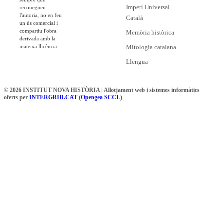
Imperi Universal
reconegueu
l'autoria, no en feu
Català
un ús comercial i
compartiu l'obra
Memòria històrica
derivada amb la
mateixa llicència.
Mitologia catalana
Llengua
© 2026 INSTITUT NOVA HISTÒRIA | Allotjament web i sistemes informàtics
oferts per
INTERGRID.CAT
(
Opengea SCCL
)