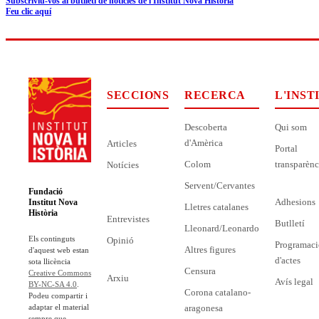
Subscriviu-vos al butlletí de notícies de l'Institut Nova Història
Feu clic aquí
SECCIONS
RECERCA
L'INST
Descoberta
Qui som
d'Amèrica
Articles
Portal
Colom
transparènc
Notícies
Servent/Cervantes
Fundació
Adhesions
Institut Nova
Lletres catalanes
Història
Entrevistes
Butlletí
Lleonard/Leonardo
Els continguts
Opinió
Programaci
Altres figures
d'aquest web estan
d'actes
sota llicència
Censura
Creative Commons
Arxiu
Avís legal
BY-NC-SA 4.0
.
Corona catalano-
Podeu compartir i
adaptar el material
aragonesa
sempre que