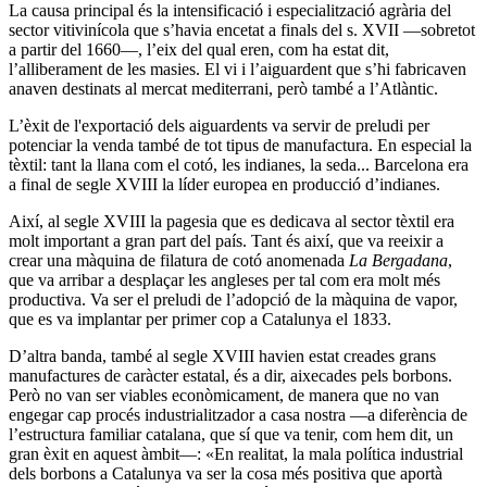
La causa principal és la intensificació i especialització agrària del
sector vitivinícola que s’havia encetat a finals del s. XVII ―sobretot
a partir del 1660―, l’eix del qual eren, com ha estat dit,
l’alliberament de les masies. El vi i l’aiguardent que s’hi fabricaven
anaven destinats al mercat mediterrani, però també a l’Atlàntic.
L’èxit de l'exportació dels aiguardents va servir de preludi per
potenciar la venda també de tot tipus de manufactura. En especial la
tèxtil: tant la llana com el cotó, les indianes, la seda... Barcelona era
a final de segle XVIII la líder europea en producció d’indianes.
Així, al segle XVIII la pagesia que es dedicava al sector tèxtil era
molt important a gran part del país. Tant és així, que va reeixir a
crear una màquina de filatura de cotó anomenada
La Bergadana
,
que va
arribar a desplaçar les angleses per tal com era molt més
productiva. Va ser el preludi de l’adopció de la màquina de vapor,
que es va implantar per primer cop a Catalunya el 1833.
D’altra banda, també al segle XVIII havien estat creades grans
manufactures de caràcter estatal, és a dir, aixecades pels borbons.
Però no van ser viables econòmicament, de manera que no van
engegar cap procés industrialitzador a casa nostra ―a diferència de
l’estructura familiar catalana, que sí que va tenir, com hem dit, un
gran èxit en aquest àmbit―: «En realitat, la mala política industrial
dels borbons a Catalunya va ser la cosa més positiva que aportà