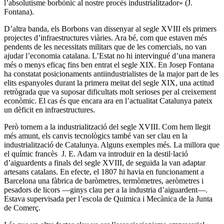
l’absolutisme borbònic al nostre procés industrialitzador» (J.
Fontana).
D’altra banda, els Borbons van dissenyar al segle XVIII els primers
projectes d’infraestructures viàries. Ara bé, com que estaven més
pendents de les necessitats militars que de les comercials, no van
ajudar l’economia catalana. L’Estat no hi intervingué d’una manera
més o menys eficaç fins ben entrat el segle XIX. En Josep Fontana
ha constatat posicionaments antiindustrialistes de la major part de les
elits espanyoles durant la primera meitat del segle XIX, una actitud
retrògrada que va suposar dificultats molt serioses per al creixement
econòmic. El cas és que encara ara en l’actualitat Catalunya pateix
un dèficit en infraestructures.
Però tornem a la industrialització del segle XVIII. Com hem llegit
més amunt, els canvis tecnològics també van ser clau en la
industrialització de Catalunya. Alguns exemples més. La millora que
el químic francès J. E. Adam va introduir en la destil·lació
d’aiguardents a finals del segle XVIII, de seguida la van adaptar
artesans catalans. En efecte, el 1807 hi havia en funcionament a
Barcelona una fàbrica de baròmetres, termòmetres, aeròmetres i
pesadors de licors ―ginys clau per a la industria d’aiguardent―.
Estava supervisada per l’escola de Quimica i Mecànica de la Junta
de Comerç.