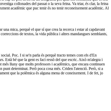
vestiga collonades del passat o la seva feina. Va triar, és clar, la feina
oneixment acadèmic que puc tenir és no tenir reconeixement acadèmic. Al
tar una mica, perquè el que sí que crea la recerca i estar al capdavant
es correccions de textos, la vida pública i altres mandangues semblants,
social. Poc. I si se'n parla és perquè tracto temes com els d'En
s. Està bé que la gent es faci ressò del que escric. Això m'alegra i
ant més lluny que molts professors i acadèmics, que encara continuen
un punt determinat. Però poca cosa més. Criden l'atenció. Però, si a
adament que la polèmica és alguna mena de coneixement. I de fet, jo