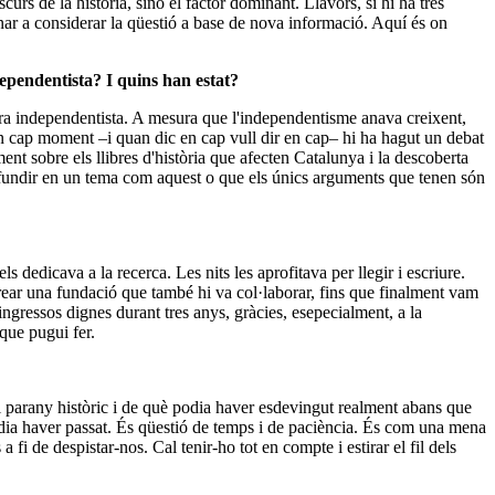
urs de la història, sinó el factor dominant. Llavors, si hi ha tres
rnar a considerar la qüestió a base de nova informació. Aquí és on
dependentista? I quins han estat?
 era independentista. A mesura que l'independentisme anava creixent,
 En cap moment –i quan dic en cap vull dir en cap– hi ha hagut un debat
rment sobre els llibres d'història que afecten Catalunya i la descoberta
ofundir en un tema com aquest o que els únics arguments que tenen són
 dedicava a la recerca. Les nits les aprofitava per llegir i escriure.
ear una fundació que també hi va col·laborar, fins que finalment vam
ngressos dignes durant tres anys, gràcies, esepecialment, a la
 que pugui fer.
 el parany històric i de què podia haver esdevingut realment abans que
podia haver passat. És qüestió de temps i de paciència. És com una mena
 fi de despistar-nos. Cal tenir-ho tot en compte i estirar el fil dels