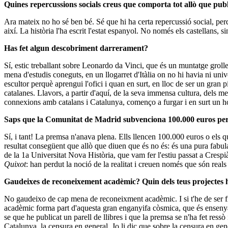
Quines repercussions socials creus que comporta tot allò que publ
Ara mateix no ho sé ben bé. Sé que hi ha certa repercussió social, perqu
així. La història l'ha escrit l'estat espanyol. No només els castellans,
Has fet algun descobriment darrerament?
Sí, estic treballant sobre Leonardo da Vinci, que és un muntatge grol
mena d'estudis coneguts, en un llogarret d'Itàlia on no hi havia ni unive
escultor perquè aprengui l'ofici i quan en surt, en lloc de ser un gran p
catalanes. Llavors, a partir d'aquí, de la seva immensa cultura, dels m
connexions amb catalans i Catalunya, començo a furgar i en surt un h
Saps que la Comunitat de Madrid subvenciona 100.000 euros per tr
Sí, i tant! La premsa n'anava plena. Ells llencen 100.000 euros o els qu
resultat consegüent que allò que diuen que és no és: és una pura fabula
de la 1a Universitat Nova Història, que vam fer l'estiu passat a Crespi
Quixot
: han perdut la noció de la realitat i creuen només que són reals
Gaudeixes de reconeixement acadèmic? Quin dels teus projectes ha e
No gaudeixo de cap mena de reconeixment acadèmic. I si t'he de ser fr
acadèmic forma part d'aquesta gran enganyifa còsmica, que és ensenyar u
se que he publicat un parell de llibres i que la premsa se n'ha fet ress
Catalunya, la censura en general. Jo li dic que sobre la censura en gen