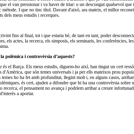
 que el van pressionar i va haver de triar: o un descongut qualsevol que in
c mètode. I que no tinc títol. Davant d'això, ara mateix, el millor rec
ats dels meus estudis i recerques.
vint fins al final, tot i que estaria bé, de tant en tant, poder desconnec
rs, els actes, la recerca, els simposis, els seminaris, les conferències, l
nima.
a la polèmica i controvèrsia d’aquests?
 és el Barça. Els meus estudis, diguem-ho així, han tingut un cert ressò 
a d'Amèrica, que són temes universals i ja per ells mateixos prou popular
temes ho ha fet amb profunditat, llegint molt i, en alguns casos, arrib
 polèmiques, és cert, ajuden a difondre que hi ha una controvèrsia sobre 
ra o recerca, el pensament no avança i podríem arribar a creure infortun
'interès a aportar.