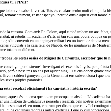
iques tu i l’INH?
è totom vol saber la veritat. Tots els catalans tenim molt clar que la his
 sinó, fonamentalment, l'estat espanyol, perquè dins d'aquest estat també 
ler de la censura. Com amb En Colom, aquí també trobem un analfabet, f
rsitat, ni estudis, ni acadèmia d'arts, ni tan sols una pobra botigua on p
intor, s'ha convertit en un enginyer militar i en un inventor de tota mena
ecenes vinculats a la casa reial de Nàpols, de les muntanyes de Montserrat
ome totalment diferent.
obar les restes òssies de Miguel de Cervantes, escriptor que tu ha
e convingui per distreure's investigant el sexe dels àngels, perquè tota 
ció, però a nosaltres no ens pot ajudar ningú. I si ens donen quatre cal
à, llavors criden i grunyen que la Generalitat ens subvenciona i que tots
 les seves pròpies paranoies.
stat recolzat oficialment i ha canviat la història escrita?
anc, aquest és un tema que no em preocupa en absolut. L'acadèmia ha es
na història de Catalunaya pensada i reescrita pels nostres exterminadors
ò i han esmentat el seu nom, em truca per dir-me que canviï el contingut d
eral hi ha centenars d'obres i milers d'articles. I que jo vull concreci