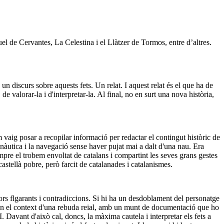
uel de Cervantes, La Celestina i el Llàtzer de Tormos, entre d’altres.
 un discurs sobre aquests fets. Un relat. I aquest relat és el que ha de
e valorar-la i d'interpretar-la. Al final, no en surt una nova història,
 vaig posar a recopilar informació per redactar el contingut històric de
 nàutica i la navegació sense haver pujat mai a dalt d'una nau. Era
empre el trobem envoltat de catalans i compartint les seves grans gestes
stellà pobre, però farcit de catalanades i catalanismes.
errors flgarants i contradiccions. Si hi ha un desdoblament del personatge
, en el context d'una rebuda reial, amb un munt de documentació que ho
 Davant d'això cal, doncs, la màxima cautela i interpretar els fets a