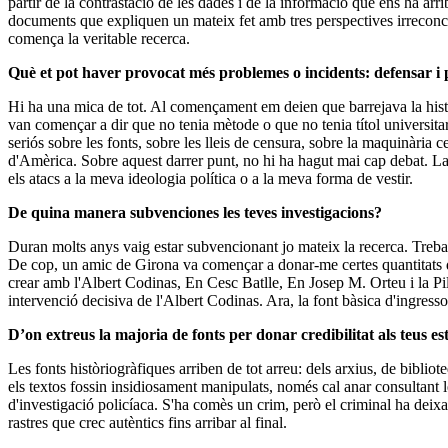
partir de la contrastació de les dades i de la informació que ens ha arr
documents que expliquen un mateix fet amb tres perspectives irreconcili
comença la veritable recerca.
Què et pot haver provocat més problemes o incidents: defensar i p
Hi ha una mica de tot. Al començament em deien que barrejava la histò
van començar a dir que no tenia mètode o que no tenia títol universita
seriós sobre les fonts, sobre les lleis de censura, sobre la maquinària c
d'Amèrica. Sobre aquest darrer punt, no hi ha hagut mai cap debat. L
els atacs a la meva ideologia política o a la meva forma de vestir.
De quina manera subvenciones les teves investigacions?
Duran molts anys vaig estar subvencionant jo mateix la recerca. Treballa
De cop, un amic de Girona va començar a donar-me certes quantitats d
crear amb l'Albert Codinas, En Cesc Batlle, En Josep M. Orteu i la Pila
intervenció decisiva de l'Albert Codinas. Ara, la font bàsica d'ingress
D’on extreus la majoria de fonts per donar credibilitat als teus es
Les fonts històriogràfiques arriben de tot arreu: dels arxius, de bibli
els textos fossin insidiosament manipulats, només cal anar consultant 
d'investigació policíaca. S'ha comès un crim, però el criminal ha deixat 
rastres que crec autèntics fins arribar al final.