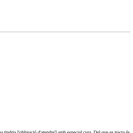
 tindria l'obligació d'atendre'l amb especial cura. Del que es tracta és