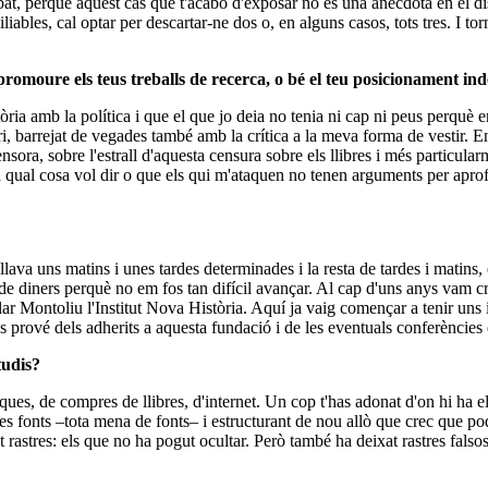
ibat, perquè aquest cas que t'acabo d'exposar no és una anècdota en el disc
ables, cal optar per descartar-ne dos o, en alguns casos, tots tres. I to
romoure els teus treballs de recerca, o bé el teu posicionament in
ria amb la política i que el que jo deia no tenia ni cap ni peus perquè
ri, barrejat de vegades també amb la crítica a la meva forma de vestir.
ensora, sobre l'estrall d'aquesta censura sobre els llibres i més particula
a qual cosa vol dir o que els qui m'ataquen no tenen arguments per apr
va uns matins i unes tardes determinades i la resta de tardes i matins, els
e diners perquè no em fos tan difícil avançar. Al cap d'uns anys vam cr
r Montoliu l'Institut Nova Història. Aquí ja vaig començar a tenir uns i
os prové dels adherits a aquesta fundació i de les eventuals conferències
tudis?
oteques, de compres de llibres, d'internet. Un cop t'has adonat d'on hi ha
les fonts –tota mena de fonts– i estructurant de nou allò que crec que 
rastres: els que no ha pogut ocultar. Però també ha deixat rastres falsos a