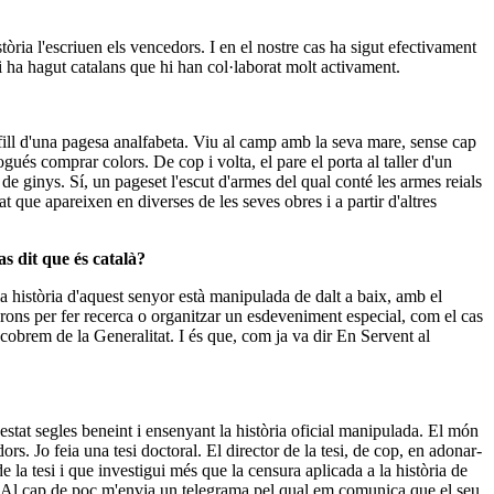
tòria l'escriuen els vencedors. I en el nostre cas ha sigut efectivament
hi ha hagut catalans que hi han col·laborat molt activament.
ill d'una pagesa analfabeta. Viu al camp amb la seva mare, sense cap
ogués comprar colors. De cop i volta, el pare el porta al taller d'un
 de ginys. Sí, un pageset l'escut d'armes del qual conté les armes reials
 que apareixen en diverses de les seves obres i a partir d'altres
s dit que és català?
la història d'aquest senyor està manipulada de dalt a baix, amb el
erons per fer recerca o organitzar un esdeveniment especial, com el cas
 cobrem de la Generalitat. I és que, com ja va dir En Servent al
tat segles beneint i ensenyant la història oficial manipulada. El món
. Jo feia una tesi doctoral. El director de la tesi, de cop, en adonar-
e la tesi i que investigui més que la censura aplicada a la història de
ons. Al cap de poc m'envia un telegrama pel qual em comunica que el seu