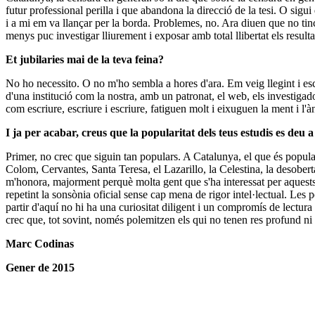
futur professional perilla i que abandona la direcció de la tesi. O sigui
i a mi em va llançar per la borda. Problemes, no. Ara diuen que no tin
menys puc investigar lliurement i exposar amb total llibertat els result
Et jubilaries mai de la teva feina?
No ho necessito. O no m'ho sembla a hores d'ara. Em veig llegint i escri
d'una institució com la nostra, amb un patronat, el web, els investigado
com escriure, escriure i escriure, fatiguen molt i eixuguen la ment i l'à
I ja per acabar, creus que la popularitat dels teus estudis es deu 
Primer, no crec que siguin tan populars. A Catalunya, el que és popular
Colom, Cervantes, Santa Teresa, el Lazarillo, la Celestina, la desobert
m'honora, majorment perquè molta gent que s'ha interessat per aquests 
repetint la sonsònia oficial sense cap mena de rigor intel·lectual. Les
partir d'aquí no hi ha una curiositat diligent i un compromís de lectu
crec que, tot sovint, només polemitzen els qui no tenen res profund ni d
Marc Codinas
Gener de 2015