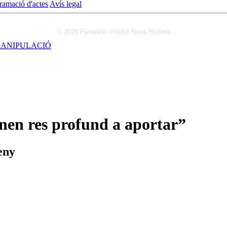
ramació d'actes
Avís legal
© 2026 Fundació Institut Nova Història
MANIPULACIÓ
nen res profund a aportar”
eny