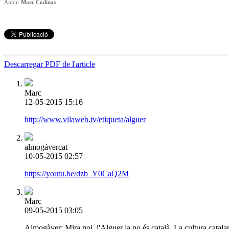
Autor:
Marc Codinas
Descarregar PDF de l'article
Marc
12-05-2015 15:16
http://www.vilaweb.tv/etiqueta/alguer
almogàvercat
10-05-2015 02:57
https://youtu.be/dzb_Y0CaQ2M
Marc
09-05-2015 03:05
Almogàver: Mira noi, l'Alguer ja no és català. La cultura catalan