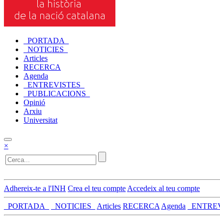
_PORTADA_
_NOTICIES_
Articles
RECERCA
Agenda
_ENTREVISTES_
_PUBLICACIONS_
Opinió
Arxiu
Universitat
×
Adhereix-te a l'INH
Crea el teu compte
Accedeix al teu compte
_PORTADA_
_NOTICIES_
Articles
RECERCA
Agenda
_ENTRE