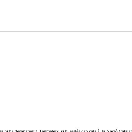
a hi ha desaparegut. Tanmateix, si hi restés cap català, la Nació Catalana