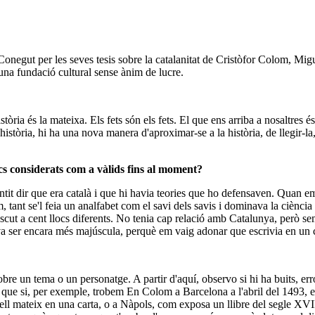
 Conegut per les seves tesis sobre la catalanitat de Cristòfor Colom, Mig
una fundació cultural sense ànim de lucre.
òria és la mateixa. Els fets són els fets. El que ens arriba a nosaltres és
tòria, hi ha una nova manera d'aproximar-se a la història, de llegir-la, d
ics considerats com a vàlids fins al moment?
tit dir que era català i que hi havia teories que ho defensaven. Quan em
tant se'l feia un analfabet com el savi dels savis i dominava la ciència
nascut a cent llocs diferents. No tenia cap relació amb Catalunya, però s
va ser encara més majúscula, perquè em vaig adonar que escrivia en un ca
l sobre un tema o un personatge. A partir d'aquí, observo si hi ha buits, 
rer que si, per exemple, trobem En Colom a Barcelona a l'abril del 1493
ll mateix en una carta, o a Nàpols, com exposa un llibre del segle XVII.