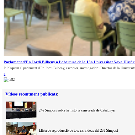
Parlament d’En Jordi Bilbeny a l’obertura de la 13a Universitat Nova Històr
Publiquem el parlament d'En Jordi Bilbeny, escriptor, investigador i Director de la Universit
»
582
Vídeos recentment publicats
:
24è Simposi sobre la història censurada de Catalunya
Llista de reproducció de tots els videus del 23è Simposi