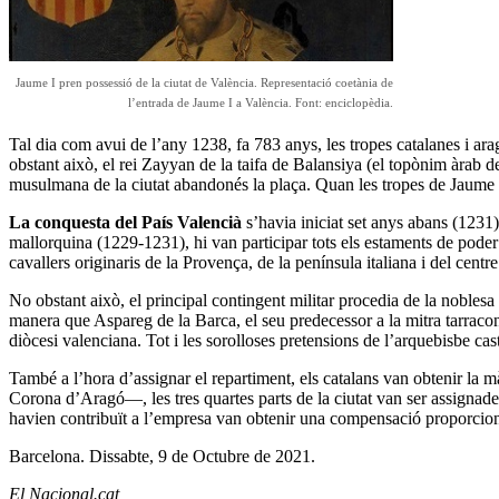
Jaume I pren possessió de la ciutat de València. Representació coetània de
l’entrada de Jaume I a València. Font: enciclopèdia.
Tal dia com avui de l’any 1238, fa 783 anys, les tropes catalanes i ar
obstant això, el rei Zayyan de la taifa de Balansiya (el topònim àrab d
musulmana de la ciutat abandonés la plaça. Quan les tropes de Jaume I 
La conquesta del País Valencià
s’havia iniciat set anys abans (1231
mallorquina (1229-1231), hi van participar tots els estaments de poder
cavallers originaris de la Provença, de la península italiana i del cent
No obstant això, el principal contingent militar procedia de la nobles
manera que Aspareg de la Barca, el seu predecessor a la mitra tarracon
diòcesi valenciana. Tot i les sorolloses pretensions de l’arquebisbe cas
També a l’hora d’assignar el repartiment, els catalans van obtenir la 
Corona d’Aragó―, les tres quartes parts de la ciutat van ser assignad
havien contribuït a l’empresa van obtenir una compensació proporcional,
Barcelona. Dissabte, 9 de Octubre de 2021.
El Nacional.cat