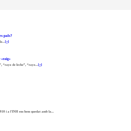
es pals?
a...
[+]
e «raig»
, “rayo de leche”, “rayo...
[+]
910 i a l'INH ens hem quedat amb la...