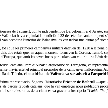
agoneses de
Jaume I
, comte independent de Barcelona i rei d’Aragó,
en
e València) havia capitulat la rendició el 22 de setembre anterior, però 
van accedir a l’interior de Balansiya, es van trobar una ciutat pràctica
), tot i que les primeres campanyes militars dataven del 1228 a la zona 
 dels dos estats que, en aquell moment, formaven la Corona. També, sego
re d’Europa, que amb les seves hosts particulars van contribuir a l’èxit d
a feudal catalana. Pere d’Albalat, arquebisbe de Tarragona, va represent
ense, havia estat el principal promotor de la campanya mallorquina. Això
tellà de Toledo,
el nou bisbat de València va ser adscrit a l’arquebi
màxima representació. Segons l’historiador
Pròsper de Bofarull
―que, a
es als barons feudals catalans, que hi van emplaçar nous pobladors proc
 i sobre les torres de la ciutat es va gravar la inscripció
“Lleida l’ha 