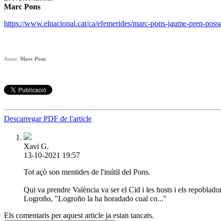
Marc Pons
https://www.elnacional.cat/ca/efemerides/marc-pons-jaume-pren-poss
Autor:
Marc Pons
Descarregar PDF de l'article
Xavi G.
13-10-2021 19:57
Tot açò son mentides de l'inútil del Pons.
Qui va prendre València va ser el Cid i les hosts i els repoblad
Logroño, "Logroño la ha horadado cual co..."
Els comentaris per aquest article ja estan tancats.