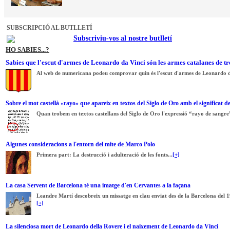
SUBSCRIPCIÓ AL BUTLLETÍ
Subscriviu-vos al nostre butlletí
HO SABIES...?
Sabies que l'escut d'armes de Leonardo da Vinci són les armes catalanes de tr
Al web de numericana podeu comprovar quin és l'escut d'armes de Leonardo d
Sobre el mot castellà «rayo» que apareix en textos del Siglo de Oro amb el significat d
Quan trobem en textos castellans del Siglo de Oro l'expressió “rayo de sangre”
Algunes consideracions a l'entorn del mite de Marco Polo
Primera part: La destrucció i adulteració de les fonts...
[+]
La casa Servent de Barcelona té una imatge d'en Cervantes a la façana
Leandre Martí descobreix un missatge en clau enviat des de la Barcelona del 1
[+]
La silenciosa mort de Leonardo della Rovere i el naixement de Leonardo da Vinci