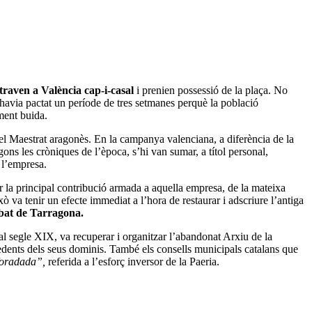
traven a València cap-i-casal
i prenien possessió de la plaça. No
s’havia pactat un període de tres setmanes perquè la població
ment buida.
del Maestrat aragonès. En la campanya valenciana, a diferència de la
ns les cròniques de l’època, s’hi van sumar, a títol personal,
e l’empresa.
ar la principal contribució armada a aquella empresa, de la mateixa
 va tenir un efecte immediat a l’hora de restaurar i adscriure l’antiga
sbat de Tarragona.
l segle XIX, va recuperar i organitzar l’abandonat Arxiu de la
edents dels seus dominis. També els consells municipals catalans que
foradada”,
referida a l’esforç inversor de la Paeria.