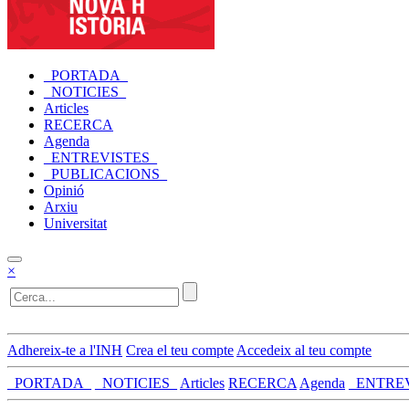
_PORTADA_
_NOTICIES_
Articles
RECERCA
Agenda
_ENTREVISTES_
_PUBLICACIONS_
Opinió
Arxiu
Universitat
×
Adhereix-te a l'INH
Crea el teu compte
Accedeix al teu compte
_PORTADA_
_NOTICIES_
Articles
RECERCA
Agenda
_ENTRE