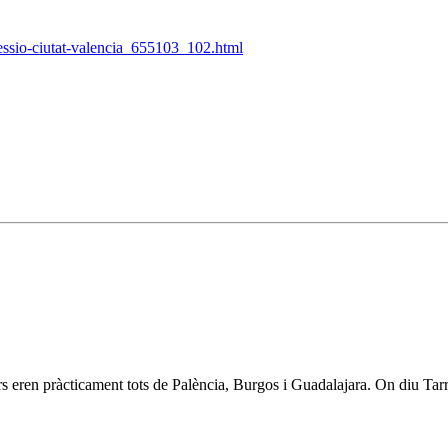
essio-ciutat-valencia_655103_102.html
ors eren pràcticament tots de Palència, Burgos i Guadalajara. On diu Ta