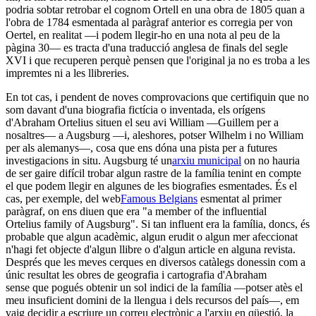
podria sobtar retrobar el cognom Ortell en una obra de 1805 quan a
l'obra de 1784 esmentada al paràgraf anterior es corregia per von
Oertel, en realitat ―i podem llegir-ho en una nota al peu de la
pàgina 30― es tracta d'una traducció anglesa de finals del segle
XVI i que recuperen perquè pensen que l'original ja no es troba a les
impremtes ni a les llibreries.
En tot cas, i pendent de noves comprovacions que certifiquin que no
som davant d'una biografia fictícia o inventada, els orígens
d'Abraham Ortelius situen el seu avi William ―Guillem per a
nosaltres― a Augsburg ―i, aleshores, potser Wilhelm i no William
per als alemanys―, cosa que ens dóna una pista per a futures
investigacions in situ. Augsburg té un
arxiu municipal
on no hauria
de ser gaire difícil trobar algun rastre de la família tenint en compte
el que podem llegir en algunes de les biografies esmentades. És el
cas, per exemple, del web
Famous Belgians
esmentat al primer
paràgraf, on ens diuen que era "a member of the influential
Ortelius family of Augsburg". Si tan influent era la família, doncs, és
probable que algun acadèmic, algun erudit o algun mer afeccionat
n'hagi fet objecte d'algun llibre o d'algun article en alguna revista.
Després que les meves cerques en diversos catàlegs donessin com a
únic resultat les obres de geografia i cartografia d'Abraham
sense que pogués obtenir un sol indici de la família ―potser atès el
meu insuficient domini de la llengua i dels recursos del país―, em
vaig decidir a escriure un correu electrònic a l'arxiu en qüestió, la