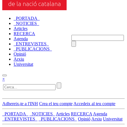
_PORTADA_
_NOTICIES_
Articles
RECERCA
Agenda
_ENTREVISTES_
_PUBLICACIONS_
Opinió
Arxiu
Universitat
×
Adhereix-te a l'INH
Crea el teu compte
Accedeix al teu compte
_PORTADA_
_NOTICIES_
Articles
RECERCA
Agenda
_ENTREVISTES_
_PUBLICACIONS_
Opinió
Arxiu
Universitat