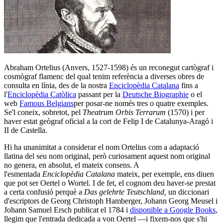
Abraham Ortelius (Anvers, 1527-1598) és un reconegut cartògraf i
cosmògraf flamenc del qual tenim referència a diverses obres de
consulta en línia, des de la nostra
Enciclopèdia Catalana
fins a
l'
Enciclopèdia Catòlica
passant per la
Deutsche Biographie
o el
web
Famous Belgians
per posar-ne només tres o quatre exemples.
Se'l coneix, sobretot, pel
Theatrum Orbis Terrarum
(1570) i per
haver estat geògraf oficial a la cort de Felip I de Catalunya-Aragó i
II de Castella.
Hi ha unanimitat a considerar el nom Ortelius com a adaptació
llatina del seu nom original, però curiosament aquest nom original
no genera, en absolut, el mateix consens. A
l'esmentada
Enciclopèdia Catalana
mateix, per exemple, ens diuen
que pot ser Oertel o Wortel. I de fet, el cognom deu haver-se prestat
a certa confusió perquè a
Das gelehrte Teutschland,
un diccionari
d'escriptors de Georg Christoph Hamberger, Johann Georg Meusel i
Johann Samuel Ersch publicat el 1784 i
disponible a Google Books
,
llegim que l'entrada dedicada a von Oertel ―i fixem-nos que s'hi