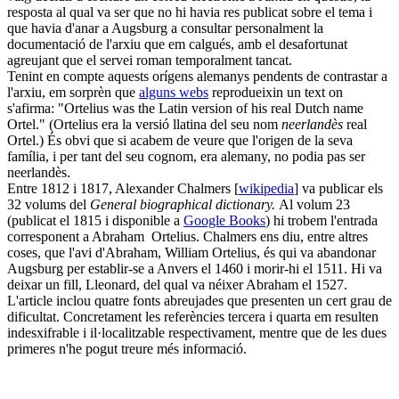
resposta al qual va ser que no hi havia res publicat sobre el tema i
que havia d'anar a Augsburg a consultar personalment la
documentació de l'arxiu que em calgués, amb el desafortunat
agreujant que el servei roman temporalment tancat.
Tenint en compte aquests orígens alemanys pendents de contrastar a
l'arxiu, em sorprèn que
alguns
webs
reprodueixin un text on
s'afirma: "Ortelius was the Latin version of his real Dutch name
Ortel." (Ortelius era la versió llatina del seu nom
neerlandès
real
Ortel.) És obvi que si acabem de veure que l'origen de la seva
família, i per tant del seu cognom, era alemany, no podia pas ser
neerlandès.
Entre 1812 i 1817, Alexander Chalmers [
wikipedia
] va publicar els
32 volums del
General biographical dictionary.
Al volum 23
(publicat el 1815 i disponible a
Google Books
) hi trobem l'entrada
corresponent a Abraham Ortelius. Chalmers ens diu, entre altres
coses, que l'avi d'Abraham, William Ortelius, és qui va abandonar
Augsburg per establir-se a Anvers el 1460 i morir-hi el 1511. Hi va
deixar un fill, Lleonard, del qual va néixer Abraham el 1527.
L'article inclou quatre fonts abreujades que presenten un cert grau de
dificultat. Concretament les referències tercera i quarta em resulten
indesxifrable i il·localitzable respectivament, mentre que de les dues
primeres n'he pogut treure més informació.