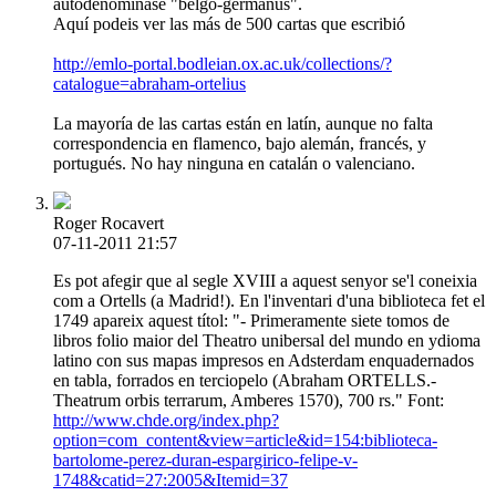
autodenominase "belgo-germanus".
Aquí podeis ver las más de 500 cartas que escribió
http://emlo-portal.bodleian.ox.ac.uk/collections/?
catalogue=abraham-ortelius
La mayoría de las cartas están en latín, aunque no falta
correspondencia en flamenco, bajo alemán, francés, y
portugués. No hay ninguna en catalán o valenciano.
Roger Rocavert
07-11-2011 21:57
Es pot afegir que al segle XVIII a aquest senyor se'l coneixia
com a Ortells (a Madrid!). En l'inventari d'una biblioteca fet el
1749 apareix aquest títol: "- Primeramente siete tomos de
libros folio maior del Theatro unibersal del mundo en ydioma
latino con sus mapas impresos en Adsterdam enquadernados
en tabla, forrados en terciopelo (Abraham ORTELLS.-
Theatrum orbis terrarum, Amberes 1570), 700 rs." Font:
http://www.chde.org/index.php?
option=com_content&view=article&id=154:biblioteca-
bartolome-perez-duran-espargirico-felipe-v-
1748&catid=27:2005&Itemid=37