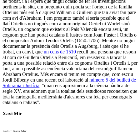
he trobat, i a l'espera que tingui ocasió de fer les investigacions
pertinents in situ, em pregunto quin podia ser l'origen de la família
Ortelius més enllà d'aquest William o Guillem que tan aviat fan pare
com avi d'Abraham. I em pregunto també si seria possible que el
llatí Ortelius no tingués com a nom original Oertel ni Wortel sinó
Ortells, un cognom que existeix al País Valencià encara avui, un
cognom que han portat catalans il·lustres com Joan Fuster i Ortells o
el compositor Antoni Teodor Ortells (1650-1706). Mentre no pugui
documentar la presència dels Ortells a Augsburg, i atès que sí he
trobat, en canvi,
que
un cens de 1510
recull una persona que respon
al nom de Guillem Ortells a Benicarló, em resisteixo a tancar la
porta a una possible relació entre els cognoms Ortelius i Ortells i, per
tant, a una possible ascendència valenciana del cosmògraf flamenc
Abraham Ortelius. Més encara si tenim en compte que, com escriu
Jordi Bilbeny en una recent col·laboració al
número 5 del butlletí de
Sobirania i Justícia
, "quan ens aproximem a la ciència nàutica del
segle XV, ens adonem que la totalitat dels estudiosos reconeixen que
tota la cartografia mediterrània d'aleshores era feta per cosmògrafs
catalans o italians".
Xavi Mir
Autor:
Xavi Mir