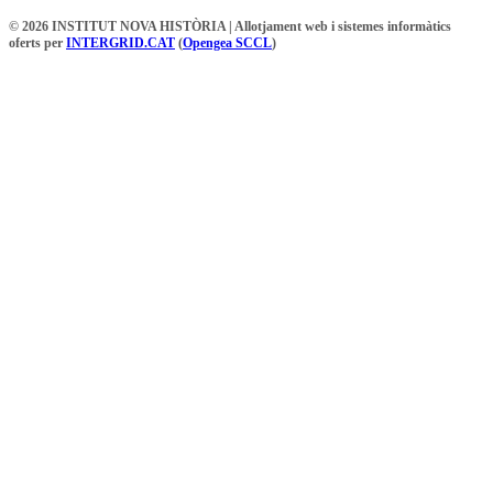
© 2026 INSTITUT NOVA HISTÒRIA | Allotjament web i sistemes informàtics
oferts per
INTERGRID.CAT
(
Opengea SCCL
)