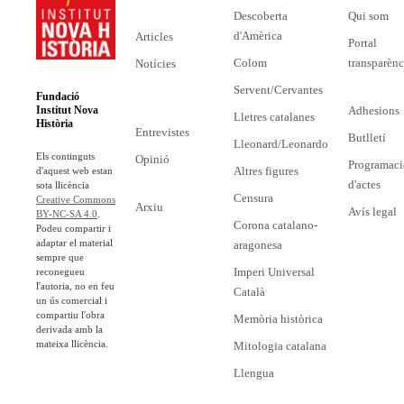
Descoberta
Qui som
d'Amèrica
Articles
Portal
Colom
transparènc
Notícies
Servent/Cervantes
Fundació
Adhesions
Institut Nova
Lletres catalanes
Història
Entrevistes
Butlletí
Lleonard/Leonardo
Els continguts
Opinió
Programaci
Altres figures
d'aquest web estan
d'actes
sota llicència
Censura
Creative Commons
Arxiu
Avís legal
BY-NC-SA 4.0
.
Corona catalano-
Podeu compartir i
adaptar el material
aragonesa
sempre que
Imperi Universal
reconegueu
l'autoria, no en feu
Català
un ús comercial i
compartiu l'obra
Memòria històrica
derivada amb la
mateixa llicència.
Mitologia catalana
Llengua