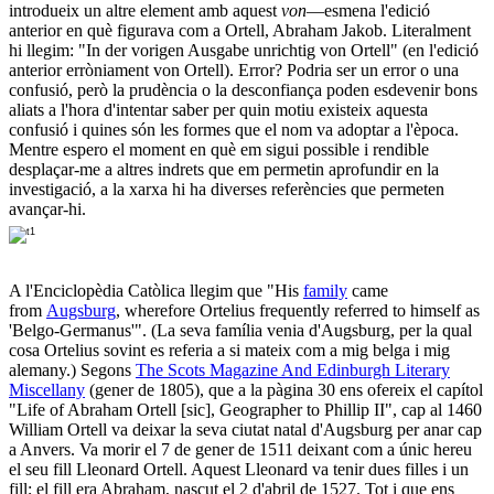
introdueix un altre element amb aquest
von
―
esmena l'edició
anterior en què figurava com a Ortell, Abraham Jakob. Literalment
hi llegim: "In der vorigen Ausgabe unrichtig von Ortell" (en l'edició
anterior erròniament von Ortell). Error? Podria ser un error o una
confusió, però la prudència o la desconfiança poden esdevenir bons
aliats a l'hora d'intentar saber per quin motiu existeix aquesta
confusió i quines són les formes que el nom va adoptar a l'època.
Mentre espero el moment en què em sigui possible i rendible
desplaçar-me a altres indrets que em permetin aprofundir en la
investigació, a la xarxa hi ha diverses referències que permeten
avançar-hi.
A l'Enciclopèdia Catòlica llegim que "His
family
came
from
Augsburg
, wherefore Ortelius frequently referred to himself as
'Belgo-Germanus'". (La seva família venia d'Augsburg, per la qual
cosa Ortelius sovint es referia a si mateix com a mig belga i mig
alemany.) Segons
The Scots Magazine And Edinburgh Literary
Miscellany
(gener de 1805), que a la pàgina 30 ens ofereix el capítol
"Life of Abraham Ortell [sic], Geographer to Phillip II", cap al 1460
William Ortell va deixar la seva ciutat natal d'Augsburg per anar cap
a Anvers. Va morir el 7 de gener de 1511 deixant com a únic hereu
el seu fill Lleonard Ortell. Aquest Lleonard va tenir dues filles i un
fill; el fill era Abraham, nascut el 2 d'abril de 1527. Tot i que ens