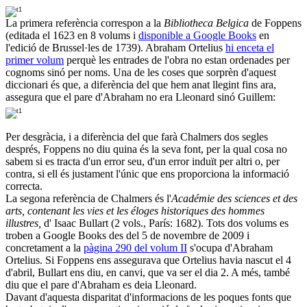
La primera referència correspon a la
Bibliotheca Belgica
de Foppens
(editada el 1623 en 8 volums i
disponible a Google Books
en
l'edició de Brussel·les de 1739). Abraham Ortelius
hi enceta el
primer volum
perquè les entrades de l'obra no estan ordenades per
cognoms sinó per noms. Una de les coses que sorprèn d'aquest
diccionari és que, a diferència del que hem anat llegint fins ara,
assegura que el pare d'Abraham no era Lleonard sinó Guillem:
Per desgràcia, i a diferència del que farà Chalmers dos segles
després, Foppens no diu quina és la seva font, per la qual cosa no
sabem si es tracta d'un error seu, d'un error induït per altri o, per
contra, si ell és justament l'únic que ens proporciona la informació
correcta.
La segona referència de Chalmers és l'
Académie des sciences et des
arts, contenant les vies et les éloges historiques des hommes
illustres,
d' Isaac Bullart (2 vols., París: 1682). Tots dos volums es
troben a Google Books des del 5 de novembre de 2009 i
concretament a la
pàgina 290 del volum II
s'ocupa d'Abraham
Ortelius. Si Foppens ens assegurava que Ortelius havia nascut el 4
d'abril, Bullart ens diu, en canvi, que va ser el dia 2. A més, també
diu que el pare d'Abraham es deia Lleonard.
Davant d'aquesta disparitat d'informacions de les poques fonts que