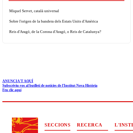
Miquel Servet, català universal
Sobre l'origen de la bandera dels Estats Units d'Amèrica
Reis d'Aragó, de la Corona d'Aragó, o Reis de Catalunya?
ANUNCIA'T AQUÍ
Subscriviu-vos al butlletí de notícies de l'Institut Nova Història
Feu clic aquí
SECCIONS
RECERCA
L'INST