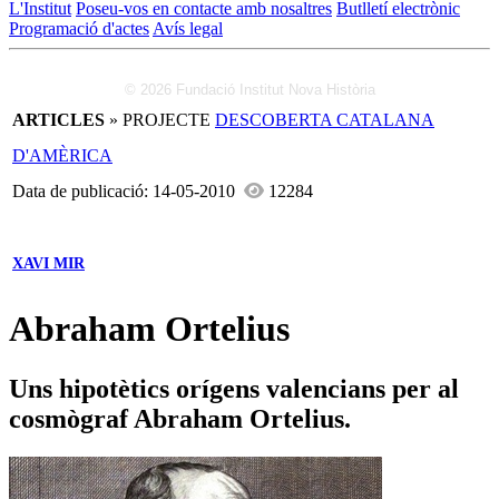
L'Institut
Poseu-vos en contacte amb nosaltres
Butlletí electrònic
Programació d'actes
Avís legal
© 2026 Fundació Institut Nova Història
ARTICLES
» PROJECTE
DESCOBERTA CATALANA
D'AMÈRICA
Data de publicació: 14-05-2010
12284
XAVI MIR
Abraham Ortelius
Uns hipotètics orígens valencians per al
cosmògraf Abraham Ortelius.