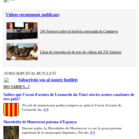
Vídeos recentment publicats
:
24è Simposi sobre la història censurada de Catalunya
Llista de reproducció de tots els videus del 23è Simposi
SUBSCRIPCIÓ AL BUTLLETÍ
Subscriviu-vos al nostre butlletí
HO SABIES...?
Sabies que l'escut d'armes de Leonardo da Vinci són les armes catalanes de
tres pals?
Al web de numericana podeu comprovar quin és l'escut d'armes de
Leonardo da...
[+]
Marededéu de Montserrat patrona d'Espanya
Durant segles, la Marededeu de Montserrat va ser la gran patrona
espiritual de la monarquia hispànica. Des de...
[+]