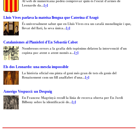
Al web de numericana podeu comprovar quin és l'escut d'armes de
Leonardo da...
[+]
Lluís Vives parlava la mateixa llengua que Caterina d'Aragó
És universalment sabut que en Lluís Vives era un català monolingüe i que,
llevat del llatí, la seva única...
[+]
Catalanismes al Planisferi d'En Sebastià Cabot
Nombrosos errors a la grafia dels topònims delaten la intervenció d'un
copista poc atent o atent només a...
[+]
Els dos Leonardo: una mescla impossible
La història oficial ens pinta el geni més gran de tots els genis del
Renaixement com un fill analfabet d'una...
[+]
Amerigo Vespucci: un Despuig
En Francesc Magrinyà recull la línia de recerca oberta per En Jordi
Bilbeny sobre la identificació de...
[+]