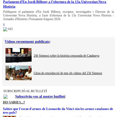
Parlament d’En Jordi Bilbeny a l’obertura de la 13a Universitat Nova
Història
Publiquem el parlament d'En Jordi Bilbeny, escriptor, investigador i Director de la
Universitat Nova Història; a l'acte d'obertura de la 13a Universitat Nova Història -
Jornades d'Història i Pensament d'aquest 2026.
»
645
Vídeos recentment publicats
:
24è Simposi sobre la història censurada de Catalunya
Llista de reproducció de tots els videus del 23è Simposi
SUBSCRIPCIÓ AL BUTLLETÍ
Subscriviu-vos al nostre butlletí
HO SABIES...?
Sabies que l'escut d'armes de Leonardo da Vinci són les armes catalanes de
tres pals?