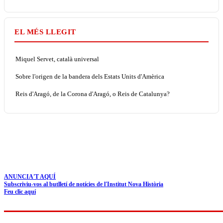
EL MÉS LLEGIT
Miquel Servet, català universal
Sobre l'origen de la bandera dels Estats Units d'Amèrica
Reis d'Aragó, de la Corona d'Aragó, o Reis de Catalunya?
ANUNCIA'T AQUÍ
Subscriviu-vos al butlletí de notícies de l'Institut Nova Història
Feu clic aquí