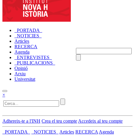
_PORTADA_
_NOTICIES_
Articles
RECERCA
Agenda
_ENTREVISTES_
_PUBLICACIONS_
Opinió
Arxiu
Universitat
×
Adhereix-te a l'INH
Crea el teu compte
Accedeix al teu compte
_PORTADA_
_NOTICIES_
Articles
RECERCA
Agenda