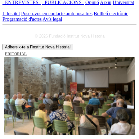
_ENTREVISTES_
_PUBLICACIONS_
Opinió
Arxiu
Universitat
L'Institut
Poseu-vos en contacte amb nosaltres
Butlletí electrònic
Programació d'actes
Avís legal
© 2026 Fundació Institut Nova Història
Adhereix-te a l'Institut Nova Història!
EDITORIAL