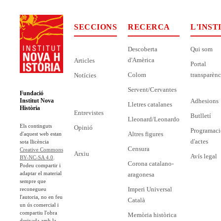
SECCIONS
RECERCA
L'INST
Descoberta
Qui som
d'Amèrica
Articles
Portal
Colom
transparènc
Notícies
Servent/Cervantes
Fundació
Adhesions
Institut Nova
Lletres catalanes
Història
Entrevistes
Butlletí
Lleonard/Leonardo
Els continguts
Opinió
Programaci
Altres figures
d'aquest web estan
d'actes
sota llicència
Censura
Creative Commons
Arxiu
Avís legal
BY-NC-SA 4.0
.
Corona catalano-
Podeu compartir i
adaptar el material
aragonesa
sempre que
Imperi Universal
reconegueu
l'autoria, no en feu
Català
un ús comercial i
compartiu l'obra
Memòria històrica
derivada amb la