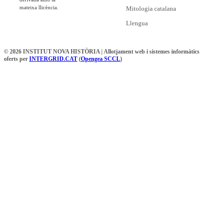
mateixa llicència.
Mitologia catalana
Llengua
© 2026 INSTITUT NOVA HISTÒRIA | Allotjament web i sistemes informàtics
oferts per
INTERGRID.CAT
(
Opengea SCCL
)