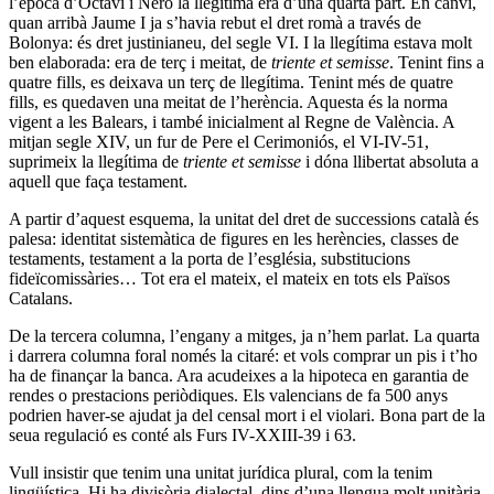
l’època d’Octavi i Neró la llegítima era d’una quarta part. En canvi,
quan arribà Jaume I ja s’havia rebut el dret romà a través de
Bolonya: és dret justinianeu, del segle VI. I la llegítima estava molt
ben elaborada: era de terç i meitat, de
triente et semisse
. Tenint fins a
quatre fills, es deixava un terç de llegítima. Tenint més de quatre
fills, es quedaven una meitat de l’herència. Aquesta és la norma
vigent a les Balears, i també inicialment al Regne de València. A
mitjan segle XIV, un fur de Pere el Cerimoniós, el VI-IV-51,
suprimeix la llegítima de
triente et semisse
i dóna llibertat absoluta a
aquell que faça testament.
A partir d’aquest esquema, la unitat del dret de successions català és
palesa: identitat sistemàtica de figures en les herències, classes de
testaments, testament a la porta de l’església, substitucions
fideïcomissàries… Tot era el mateix, el mateix en tots els Països
Catalans.
De la tercera columna, l’engany a mitges, ja n’hem parlat. La quarta
i darrera columna foral només la citaré: et vols comprar un pis i t’ho
ha de finançar la banca. Ara acudeixes a la hipoteca en garantia de
rendes o prestacions periòdiques. Els valencians de fa 500 anys
podrien haver-se ajudat ja del censal mort i el violari. Bona part de la
seua regulació es conté als Furs IV-XXIII-39 i 63.
Vull insistir que tenim una unitat jurídica plural, com la tenim
lingüística. Hi ha divisòria dialectal, dins d’una llengua molt unitària,