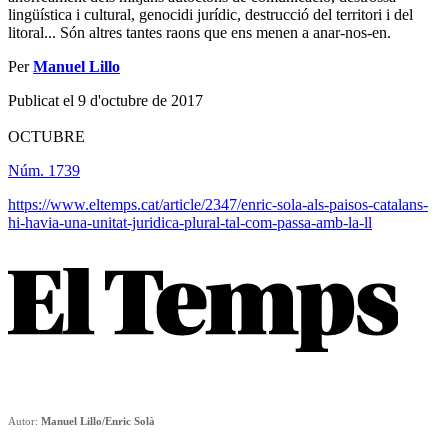
lingüística i cultural, genocidi jurídic, destrucció del territori i del
litoral... Són altres tantes raons que ens menen a anar-nos-en.
Per
Manuel Lillo
Publicat el 9 d'octubre de 2017
OCTUBRE
Núm. 1739
https://www.eltemps.cat/article/2347/enric-sola-als-paisos-catalans-
hi-havia-una-unitat-juridica-plural-tal-com-passa-amb-la-ll
Autor:
Manuel Lillo/Enric Solà