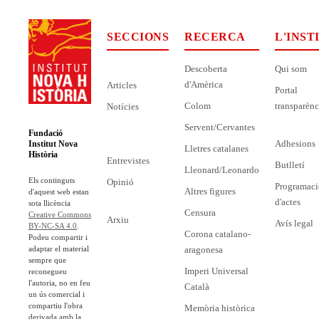
SECCIONS
RECERCA
L'INST
Descoberta
Qui som
d'Amèrica
Articles
Portal
Colom
transparènc
Notícies
Servent/Cervantes
Fundació
Adhesions
Institut Nova
Lletres catalanes
Història
Entrevistes
Butlletí
Lleonard/Leonardo
Els continguts
Opinió
Programaci
Altres figures
d'aquest web estan
d'actes
sota llicència
Censura
Creative Commons
Arxiu
Avís legal
BY-NC-SA 4.0
.
Corona catalano-
Podeu compartir i
adaptar el material
aragonesa
sempre que
Imperi Universal
reconegueu
l'autoria, no en feu
Català
un ús comercial i
compartiu l'obra
Memòria històrica
derivada amb la