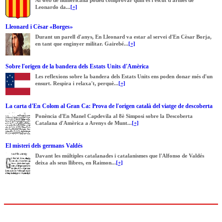
Al web de numericana podeu comprovar quin és l'escut d'armes de
Leonardo da...
[+]
Lleonard i Cèsar «Borges»
Durant un parell d'anys, En Lleonard va estar al servei d'En Cèsar Borja,
en tant que enginyer militar. Gairebé...
[+]
Sobre l'origen de la bandera dels Estats Units d'Amèrica
Les reflexions sobre la bandera dels Estats Units ens poden donar més d'un
ensurt. Respira i relaxa't, perquè...
[+]
La carta d'En Colom al Gran Ca: Prova de l'origen català del viatge de descoberta
Ponència d'En Manel Capdevila al 8è Simposi sobre la Descoberta
Catalana d'Amèrica a Arenys de Munt...
[+]
El misteri dels germans Valdés
Davant les múltiples catalanades i catalanismes que l'Alfonso de Valdés
deixa als seus llibres, en Raimon...
[+]