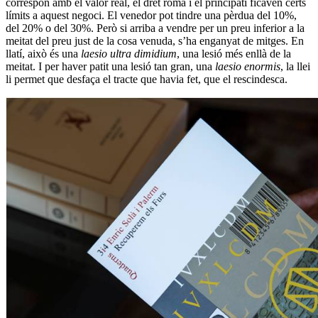
correspon amb el valor real, el dret romà i el principatí ficaven certs
límits a aquest negoci. El venedor pot tindre una pèrdua del 10%,
del 20% o del 30%. Però si arriba a vendre per un preu inferior a la
meitat del preu just de la cosa venuda, s’ha enganyat de mitges. En
llatí, això és una
laesio ultra dimidium
, una lesió més enllà de la
meitat. I per haver patit una lesió tan gran, una
laesio enormis
, la llei
li permet que desfaça el tracte que havia fet, que el rescindesca.