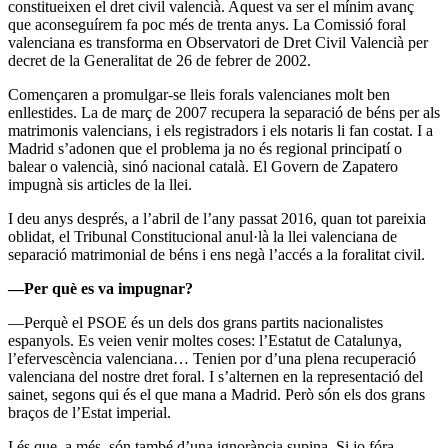
constitueixen el dret civil valencià. Aquest va ser el mínim avanç
que aconseguírem fa poc més de trenta anys. La Comissió foral
valenciana es transforma en Observatori de Dret Civil Valencià per
decret de la Generalitat de 26 de febrer de 2002.
Començaren a promulgar-se lleis forals valencianes molt ben
enllestides. La de març de 2007 recupera la separació de béns per als
matrimonis valencians, i els registradors i els notaris li fan costat. I a
Madrid s’adonen que el problema ja no és regional principatí o
balear o valencià, sinó nacional català. El Govern de Zapatero
impugnà sis articles de la llei.
I deu anys després, a l’abril de l’any passat 2016, quan tot pareixia
oblidat, el Tribunal Constitucional anul·là la llei valenciana de
separació matrimonial de béns i ens negà l’accés a la foralitat civil.
—Per què es va impugnar?
—Perquè el PSOE és un dels dos grans partits nacionalistes
espanyols. Es veien venir moltes coses: l’Estatut de Catalunya,
l’efervescència valenciana… Tenien por d’una plena recuperació
valenciana del nostre dret foral. I s’alternen en la representació del
sainet, segons qui és el que mana a Madrid. Però són els dos grans
braços de l’Estat imperial.
I és que, a més, són també d’una ignorància supina. Si jo fóra