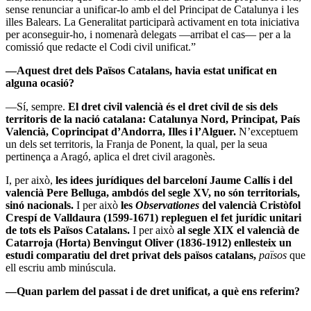
sense renunciar a unificar-lo amb el del Principat de Catalunya i les
illes Balears. La Generalitat participarà activament en tota iniciativa
per aconseguir-ho, i nomenarà delegats —arribat el cas— per a la
comissió que redacte el Codi civil unificat.”
—Aquest dret dels Països Catalans, havia estat unificat en
alguna ocasió?
—Sí, sempre.
El dret civil valencià és el dret civil de sis dels
territoris de la nació catalana: Catalunya Nord, Principat, País
Valencià, Coprincipat d’Andorra, Illes i l’Alguer.
N’exceptuem
un dels set territoris, la Franja de Ponent, la qual, per la seua
pertinença a Aragó, aplica el dret civil aragonès.
I, per això,
les idees jurídiques del barceloní Jaume Callís i del
valencià Pere Belluga, ambdós del segle XV, no són territorials,
sinó nacionals.
I per això
les
Observationes
del valencià Cristòfol
Crespí de Valldaura (1599-1671) repleguen el fet jurídic unitari
de tots els Països Catalans.
I per això
al segle XIX el valencià de
Catarroja (Horta) Benvingut Oliver (1836-1912) enllesteix un
estudi comparatiu del dret privat dels països catalans,
països
que
ell escriu amb minúscula.
—Quan parlem del passat i de dret unificat, a què ens referim?