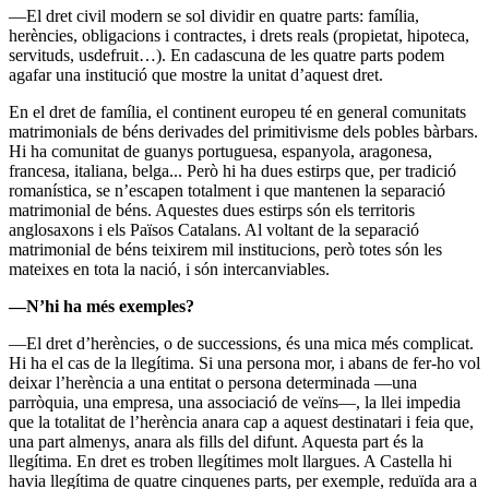
—El dret civil modern se sol dividir en quatre parts: família,
herències, obligacions i contractes, i drets reals (propietat, hipoteca,
servituds, usdefruit…). En cadascuna de les quatre parts podem
agafar una institució que mostre la unitat d’aquest dret.
En el dret de família, el continent europeu té en general comunitats
matrimonials de béns derivades del primitivisme dels pobles bàrbars.
Hi ha comunitat de guanys portuguesa, espanyola, aragonesa,
francesa, italiana, belga... Però hi ha dues estirps que, per tradició
romanística, se n’escapen totalment i que mantenen la separació
matrimonial de béns. Aquestes dues estirps són els territoris
anglosaxons i els Països Catalans. Al voltant de la separació
matrimonial de béns teixirem mil institucions, però totes són les
mateixes en tota la nació, i són intercanviables.
—N’hi ha més exemples?
—El dret d’herències, o de successions, és una mica més complicat.
Hi ha el cas de la llegítima. Si una persona mor, i abans de fer-ho vol
deixar l’herència a una entitat o persona determinada —una
parròquia, una empresa, una associació de veïns—, la llei impedia
que la totalitat de l’herència anara cap a aquest destinatari i feia que,
una part almenys, anara als fills del difunt. Aquesta part és la
llegítima. En dret es troben llegítimes molt llargues. A Castella hi
havia llegítima de quatre cinquenes parts, per exemple, reduïda ara a