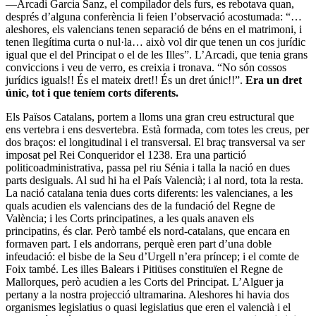
—Arcadi Garcia Sanz, el compilador dels furs, es rebotava quan,
després d’alguna conferència li feien l’observació acostumada: “…
aleshores, els valencians tenen separació de béns en el matrimoni, i
tenen llegítima curta o nul·la… això vol dir que tenen un cos jurídic
igual que el del Principat o el de les Illes”. L’Arcadi, que tenia grans
conviccions i veu de verro, es creixia i tronava. “No són cossos
jurídics iguals!! És el mateix dret!! És un dret únic!!”.
Era un dret
únic, tot i que teníem corts diferents.
Els Països Catalans, portem a lloms una gran creu estructural que
ens vertebra i ens desvertebra. Està formada, com totes les creus, per
dos braços: el longitudinal i el transversal. El braç transversal va ser
imposat pel Rei Conqueridor el 1238. Era una partició
politicoadministrativa, passa pel riu Sénia i talla la nació en dues
parts desiguals. Al sud hi ha el País Valencià; i al nord, tota la resta.
La nació catalana tenia dues corts diferents: les valencianes, a les
quals acudien els valencians des de la fundació del Regne de
València; i les Corts principatines, a les quals anaven els
principatins, és clar. Però també els nord-catalans, que encara en
formaven part. I els andorrans, perquè eren part d’una doble
infeudació: el bisbe de la Seu d’Urgell n’era príncep; i el comte de
Foix també. Les illes Balears i Pitiüses constituïen el Regne de
Mallorques, però acudien a les Corts del Principat. L’Alguer ja
pertany a la nostra projecció ultramarina. Aleshores hi havia dos
organismes legislatius o quasi legislatius que eren el valencià i el