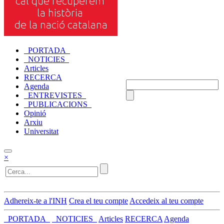
_PORTADA_
_NOTICIES_
Articles
RECERCA
Agenda
_ENTREVISTES_
_PUBLICACIONS_
Opinió
Arxiu
Universitat
×
Adhereix-te a l'INH
Crea el teu compte
Accedeix al teu compte
_PORTADA_
_NOTICIES_
Articles
RECERCA
Agenda