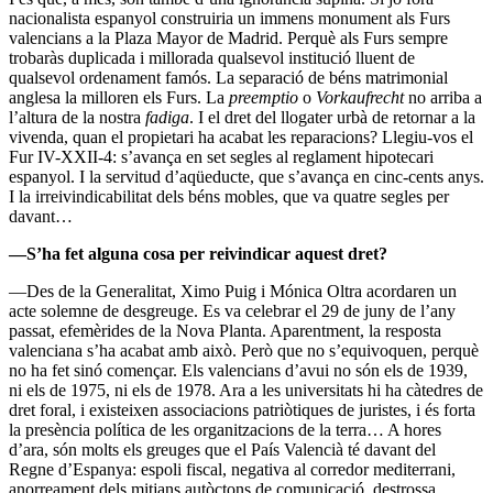
nacionalista espanyol construiria un immens monument als Furs
valencians a la Plaza Mayor de Madrid. Perquè als Furs sempre
trobaràs duplicada i millorada qualsevol institució lluent de
qualsevol ordenament famós. La separació de béns matrimonial
anglesa la milloren els Furs. La
preemptio
o
Vorkaufrecht
no arriba a
l’altura de la nostra
fadiga
. I el dret del llogater urbà de retornar a la
vivenda, quan el propietari ha acabat les reparacions? Llegiu-vos el
Fur IV-XXII-4: s’avança en set segles al reglament hipotecari
espanyol. I la servitud d’aqüeducte, que s’avança en cinc-cents anys.
I la irreivindicabilitat dels béns mobles, que va quatre segles per
davant…
—S’ha fet alguna cosa per reivindicar aquest dret?
—Des de la Generalitat, Ximo Puig i Mónica Oltra acordaren un
acte solemne de desgreuge. Es va celebrar el 29 de juny de l’any
passat, efemèrides de la Nova Planta. Aparentment, la resposta
valenciana s’ha acabat amb això. Però que no s’equivoquen, perquè
no ha fet sinó començar. Els valencians d’avui no són els de 1939,
ni els de 1975, ni els de 1978. Ara a les universitats hi ha càtedres de
dret foral, i existeixen associacions patriòtiques de juristes, i és forta
la presència política de les organitzacions de la terra… A hores
d’ara, són molts els greuges que el País Valencià té davant del
Regne d’Espanya: espoli fiscal, negativa al corredor mediterrani,
anorreament dels mitjans autòctons de comunicació, destrossa