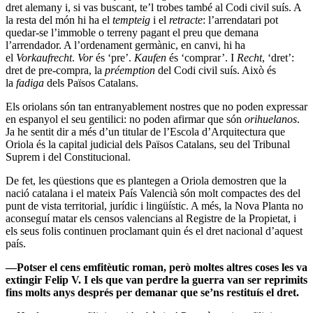
dret alemany i, si vas buscant, te’l trobes també al Codi civil suís. A
la resta del món hi ha el
tempteig
i el
retracte
: l’arrendatari pot
quedar-se l’immoble o terreny pagant el preu que demana
l’arrendador. A l’ordenament germànic, en canvi, hi ha
el
Vorkaufrecht
.
Vor
és ‘pre’.
Kaufen
és ‘comprar’. I
Recht
, ‘dret’:
dret de pre-compra, la
préemption
del Codi civil suís. Això és
la
fadiga
dels Països Catalans.
Els oriolans són tan entranyablement nostres que no poden expressar
en espanyol el seu gentilici: no poden afirmar que són
orihuelanos
.
Ja he sentit dir a més d’un titular de l’Escola d’Arquitectura que
Oriola és la capital judicial dels Països Catalans, seu del Tribunal
Suprem i del Constitucional.
De fet, les qüestions que es plantegen a Oriola demostren que la
nació catalana i el mateix País Valencià són molt compactes des del
punt de vista territorial, jurídic i lingüístic. A més, la Nova Planta no
aconseguí matar els censos valencians al Registre de la Propietat, i
els seus folis continuen proclamant quin és el dret nacional d’aquest
país.
—Potser el cens emfitèutic roman, però moltes altres coses les va
extingir Felip V. I els que van perdre la guerra van ser reprimits
fins molts anys després per demanar que se’ns restituís el dret.