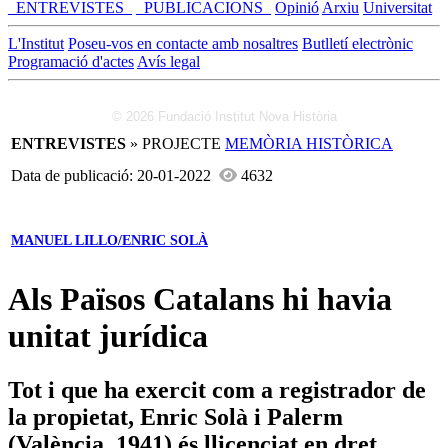
_ENTREVISTES_
_PUBLICACIONS_
Opinió
Arxiu
Universitat
L'Institut
Poseu-vos en contacte amb nosaltres
Butlletí electrònic
Programació d'actes
Avís legal
© 2026 Fundació Institut Nova Història
ENTREVISTES
» PROJECTE
MEMÒRIA HISTÒRICA
Data de publicació: 20-01-2022
4632
MANUEL LILLO/ENRIC SOLÀ
Als Països Catalans hi havia
unitat jurídica
Tot i que ha exercit com a registrador de
la propietat, Enric Solà i Palerm
(València, 1941) és llicenciat en dret,