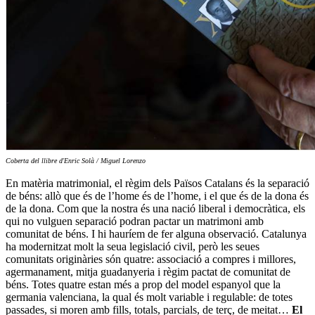
Coberta del llibre d'Enric Solà / Miguel Lorenzo
En matèria matrimonial, el règim dels Països Catalans és la separació
de béns: allò que és de l’home és de l’home, i el que és de la dona és
de la dona. Com que la nostra és una nació liberal i democràtica, els
qui no vulguen separació podran pactar un matrimoni amb
comunitat de béns. I hi hauríem de fer alguna observació. Catalunya
ha modernitzat molt la seua legislació civil, però les seues
comunitats originàries són quatre: associació a compres i millores,
agermanament, mitja guadanyeria i règim pactat de comunitat de
béns. Totes quatre estan més a prop del model espanyol que la
germania valenciana, la qual és molt variable i regulable: de totes
passades, si moren amb fills, totals, parcials, de terç, de meitat…
El