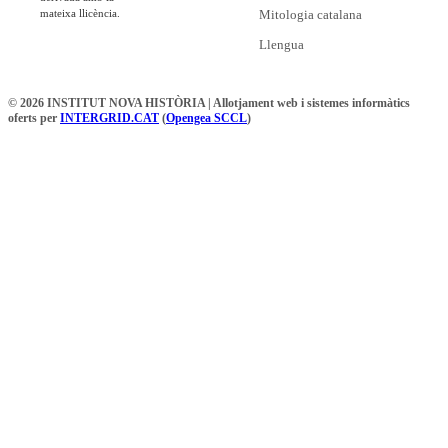
mateixa llicència.
Mitologia catalana
Llengua
© 2026 INSTITUT NOVA HISTÒRIA | Allotjament web i sistemes informàtics
oferts per
INTERGRID.CAT
(
Opengea SCCL
)