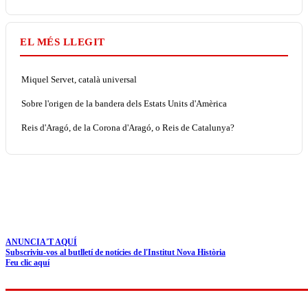
EL MÉS LLEGIT
Miquel Servet, català universal
Sobre l'origen de la bandera dels Estats Units d'Amèrica
Reis d'Aragó, de la Corona d'Aragó, o Reis de Catalunya?
ANUNCIA'T AQUÍ
Subscriviu-vos al butlletí de notícies de l'Institut Nova Història
Feu clic aquí