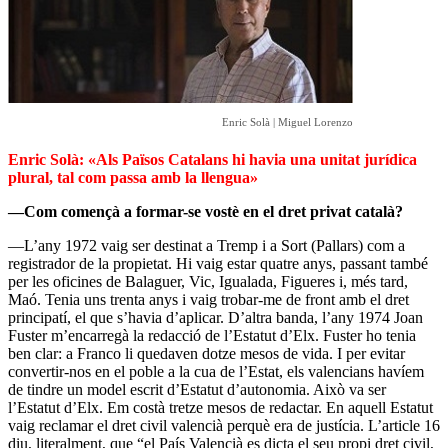
Enric Solà | Miguel Lorenzo
Enric Solà: «Als Països Catalans hi havia una unitat jurídica
plural, tal com passa amb la llengua»
—Com començà a formar-se vostè en el dret privat català?
—L’any 1972 vaig ser destinat a Tremp i a Sort (Pallars) com a
registrador de la propietat. Hi vaig estar quatre anys, passant també
per les oficines de Balaguer, Vic, Igualada, Figueres i, més tard,
Maó. Tenia uns trenta anys i vaig trobar-me de front amb el dret
principatí, el que s’havia d’aplicar. D’altra banda, l’any 1974 Joan
Fuster m’encarregà la redacció de l’Estatut d’Elx. Fuster ho tenia
ben clar: a Franco li quedaven dotze mesos de vida. I per evitar
convertir-nos en el poble a la cua de l’Estat, els valencians havíem
de tindre un model escrit d’Estatut d’autonomia. Això va ser
l’Estatut d’Elx. Em costà tretze mesos de redactar. En aquell Estatut
vaig reclamar el dret civil valencià perquè era de justícia. L’article 16
diu, literalment, que “el País Valencià es dicta el seu propi dret civil,