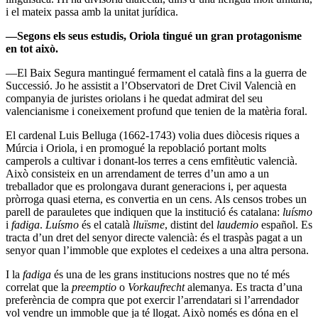
i el mateix passa amb la unitat jurídica.
—Segons els seus estudis, Oriola tingué un gran protagonisme
en tot això.
—El Baix Segura mantingué fermament el català fins a la guerra de
Successió. Jo he assistit a l’Observatori de Dret Civil Valencià en
companyia de juristes oriolans i he quedat admirat del seu
valencianisme i coneixement profund que tenien de la matèria foral.
El cardenal Luis Belluga (1662-1743) volia dues diòcesis riques a
Múrcia i Oriola, i en promogué la repoblació portant molts
camperols a cultivar i donant-los terres a cens emfitèutic valencià.
Això consisteix en un arrendament de terres d’un amo a un
treballador que es prolongava durant generacions i, per aquesta
pròrroga quasi eterna, es convertia en un cens. Als censos trobes un
parell de parauletes que indiquen que la institució és catalana:
luísmo
i
fadiga
.
Luísmo
és el català
lluïsme
, distint del
laudemio
español. Es
tracta d’un dret del senyor directe valencià: és el traspàs pagat a un
senyor quan l’immoble que explotes el cedeixes a una altra persona.
I la
fadiga
és una de les grans institucions nostres que no té més
correlat que la
preemptio
o
Vorkaufrecht
alemanya. Es tracta d’una
preferència de compra que pot exercir l’arrendatari si l’arrendador
vol vendre un immoble que ja té llogat. Això només es dóna en el