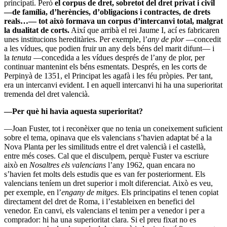
principatí. Però
el corpus de dret, sobretot del dret privat i civil
—de família, d’herències, d’obligacions i contractes, de drets
reals…— tot això formava un corpus d’intercanvi total, malgrat
la dualitat de corts.
Així que arribà el rei Jaume I, ací es fabricaren
unes institucions hereditàries. Per exemple, l’
any de plor
—concedit
a les vídues, que podien fruir un any dels béns del marit difunt— i
la
tenuta
—concedida a les vídues després de l’any de plor, per
continuar mantenint els béns esmentats. Després, en les corts de
Perpinyà de 1351, el Principat les agafà i les féu pròpies. Per tant,
era un intercanvi evident. I en aquell intercanvi hi ha una superioritat
tremenda del dret valencià.
—Per què hi havia aquesta superioritat?
—Joan Fuster, tot i reconèixer que no tenia un coneixement suficient
sobre el tema, opinava que els valencians s’havien adaptat bé a la
Nova Planta per les similituds entre el dret valencià i el castellà,
entre més coses. Cal que el disculpem, perquè Fuster va escriure
això en
Nosaltres els valencians
l’any 1962, quan encara no
s’havien fet molts dels estudis que es van fer posteriorment. Els
valencians teníem un dret superior i molt diferenciat. Això es veu,
per exemple, en l’
engany de mitges
. Els principatins el tenen copiat
directament del dret de Roma, i l’estableixen en benefici del
venedor. En canvi, els valencians el tenim per a venedor i per a
comprador: hi ha una superioritat clara. Si el preu fixat no es