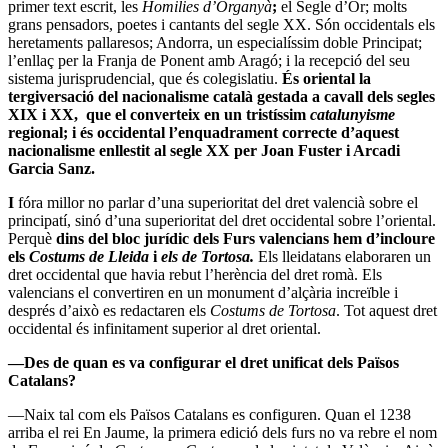
primer text escrit, les
Homilies d’Organyà
;
el Segle d’Or; molts
grans pensadors, poetes i cantants del segle XX. Són occidentals els
heretaments pallaresos; Andorra, un especialíssim doble Principat;
l’enllaç per la Franja de Ponent amb Aragó; i la recepció del seu
sistema jurisprudencial, que és colegislatiu.
És oriental la
tergiversació del nacionalisme català gestada a cavall dels segles
XIX i XX, que el converteix en un tristíssim
catalunyisme
regional; i és occidental l’enquadrament correcte d’aquest
nacionalisme enllestit al segle XX per Joan Fuster i Arcadi
Garcia Sanz.
I
fóra millor no parlar d’una superioritat del dret valencià sobre el
principatí, sinó d’una superioritat del dret occidental sobre l’oriental.
Perquè
dins del bloc jurídic dels Furs valencians hem d’incloure
els
Costums de Lleida
i
els de Tortosa.
Els lleidatans elaboraren un
dret occidental que havia rebut l’herència del dret romà. Els
valencians el convertiren en un monument d’alçària increïble i
després d’això es redactaren els
Costums de Tortosa
. Tot aquest dret
occidental és infinitament superior al dret oriental.
—Des de quan es va configurar el dret unificat dels Països
Catalans?
—Naix tal com els Països Catalans es configuren. Quan el 1238
arriba el rei En Jaume, la primera edició dels furs no va rebre el nom