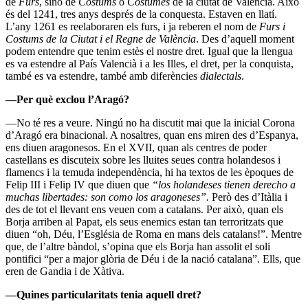
de
Furs
, sinó de
Costums
o
Costumes
de la ciutat de València. Això
és del 1241, tres anys després de la conquesta. Estaven en llatí.
L’any 1261 es reelaboraren els furs, i ja reberen el nom de
Furs i
Costums de la Ciutat i el Regne de València
. Des d’aquell moment
podem entendre que tenim estès el nostre dret. Igual que la llengua
es va estendre al País Valencià i a les Illes, el dret, per la conquista,
també es va estendre, també amb diferències
dialectals
.
—Per què exclou l’Aragó?
—No té res a veure. Ningú no ha discutit mai que la inicial Corona
d’Aragó era binacional. A nosaltres, quan ens miren des d’Espanya,
ens diuen aragonesos. En el XVII, quan als centres de poder
castellans es discuteix sobre les lluites seues contra holandesos i
flamencs i la temuda independència, hi ha textos de les èpoques de
Felip III i Felip IV que diuen que
“los holandeses tienen derecho a
muchas libertades: son como los aragoneses”.
Però des d’Itàlia i
des de tot el llevant ens veuen com a catalans. Per això, quan els
Borja arriben al Papat, els seus enemics estan tan terroritzats que
diuen “oh, Déu, l’Església de Roma en mans dels catalans!”. Mentre
que, de l’altre bàndol, s’opina que els Borja han assolit el soli
pontifici “per a major glòria de Déu i de la nació catalana”. Ells, que
eren de Gandia i de Xàtiva.
—Quines particularitats tenia aquell dret?