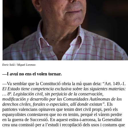
Enric Solà / Miguel Lorenzo
—I avui no ens el volen tornar.
—Va semblar que la Constitució obria la mà quan deia: “Art. 149.-1.
El Estado tiene competencia exclusiva sobre las siguientes materias:
… 8ª. Legislación civil, sin perjuicio de la conservación,
modificación y desarrollo por las Comunidades Autónomas de los
derechos civiles, forales o especiales, allí donde existan”.
Els
patriotes valencians opinaven que tenim dret civil propi, però els
espanyolistes contestaven que no en tenim, perquè el vàrem perdre
en la guerra de Successió. En aquest estira-i-arronsa, la Generalitat
crea una comissió per a l’estudi i recopilació dels usos i costums que