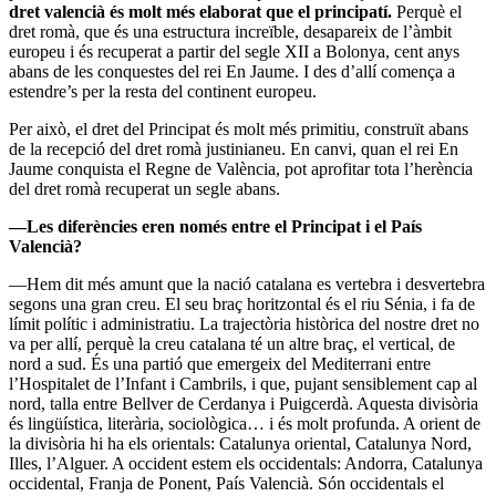
dret valencià és molt més elaborat que el principatí.
Perquè el
dret romà, que és una estructura increïble, desapareix de l’àmbit
europeu i és recuperat a partir del segle XII a Bolonya, cent anys
abans de les conquestes del rei En Jaume. I des d’allí comença a
estendre’s per la resta del continent europeu.
Per això, el dret del Principat és molt més primitiu, construït abans
de la recepció del dret romà justinianeu. En canvi, quan el rei En
Jaume conquista el Regne de València, pot aprofitar tota l’herència
del dret romà recuperat un segle abans.
—Les diferències eren només entre el Principat i el País
Valencià?
—Hem dit més amunt que la nació catalana es vertebra i desvertebra
segons una gran creu. El seu braç horitzontal és el riu Sénia, i fa de
límit polític i administratiu. La trajectòria històrica del nostre dret no
va per allí, perquè la creu catalana té un altre braç, el vertical, de
nord a sud. És una partió que emergeix del Mediterrani entre
l’Hospitalet de l’Infant i Cambrils, i que, pujant sensiblement cap al
nord, talla entre Bellver de Cerdanya i Puigcerdà. Aquesta divisòria
és lingüística, literària, sociològica… i és molt profunda. A orient de
la divisòria hi ha els orientals: Catalunya oriental, Catalunya Nord,
Illes, l’Alguer. A occident estem els occidentals: Andorra, Catalunya
occidental, Franja de Ponent, País Valencià. Són occidentals el