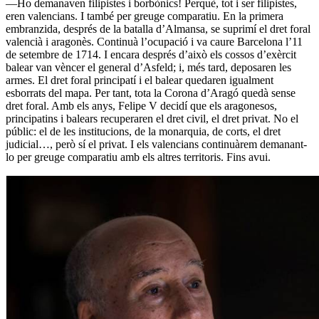
—Ho demanaven filipistes i borbònics! Perquè, tot i ser filipistes,
eren valencians. I també per greuge comparatiu. En la primera
embranzida, després de la batalla d’Almansa, se suprimí el dret foral
valencià i aragonès. Continuà l’ocupació i va caure Barcelona l’11
de setembre de 1714. I encara després d’això els cossos d’exèrcit
balear van vèncer el general d’Asfeld; i, més tard, deposaren les
armes. El dret foral principatí i el balear quedaren igualment
esborrats del mapa. Per tant, tota la Corona d’Aragó quedà sense
dret foral. Amb els anys, Felipe V decidí que els aragonesos,
principatins i balears recuperaren el dret civil, el dret privat. No el
públic: el de les institucions, de la monarquia, de corts, el dret
judicial…, però sí el privat. I els valencians continuàrem demanant-
lo per greuge comparatiu amb els altres territoris. Fins avui.