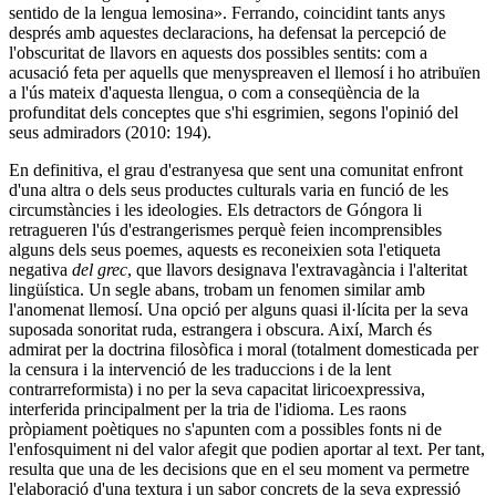
sentido de la lengua lemosina». Ferrando, coincidint tants anys
després amb aquestes declaracions, ha defensat la percepció de
l'obscuritat de llavors en aquests dos possibles sentits: com a
acusació feta per aquells que menyspreaven el llemosí i ho atribuïen
a l'ús mateix d'aquesta llengua, o com a conseqüència de la
profunditat dels conceptes que s'hi esgrimien, segons l'opinió del
seus admiradors (2010: 194).
En definitiva, el grau d'estranyesa que sent una comunitat enfront
d'una altra o dels seus productes culturals varia en funció de les
circumstàncies i les ideologies. Els detractors de Góngora li
retragueren l'ús d'estrangerismes perquè feien incomprensibles
alguns dels seus poemes, aquests es reconeixien sota l'etiqueta
negativa
del grec
, que llavors designava l'extravagància i l'alteritat
lingüística. Un segle abans, trobam un fenomen similar amb
l'anomenat llemosí. Una opció per alguns quasi il·lícita per la seva
suposada sonoritat ruda, estrangera i obscura. Així, March és
admirat per la doctrina filosòfica i moral (totalment domesticada per
la censura i la intervenció de les traduccions i de la lent
contrarreformista) i no per la seva capacitat liricoexpressiva,
interferida principalment per la tria de l'idioma. Les raons
pròpiament poètiques no s'apunten com a possibles fonts ni de
l'enfosquiment ni del valor afegit que podien aportar al text. Per tant,
resulta que una de les decisions que en el seu moment va permetre
l'elaboració d'una textura i un sabor concrets de la seva expressió