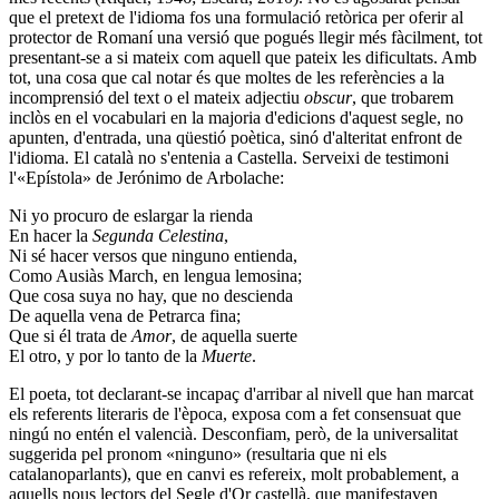
que el pretext de l'idioma fos una formulació retòrica per oferir al
protector de Romaní una versió que pogués llegir més fàcilment, tot
presentant-se a si mateix com aquell que pateix les dificultats. Amb
tot, una cosa que cal notar és que moltes de les referències a la
incomprensió del text o el mateix adjectiu
obscur
, que trobarem
inclòs en el vocabulari en la majoria d'edicions d'aquest segle, no
apunten, d'entrada, una qüestió poètica, sinó d'alteritat enfront de
l'idioma. El català no s'entenia a Castella. Serveixi de testimoni
l'«Epístola» de Jerónimo de Arbolache:
Ni yo procuro de eslargar la rienda
En hacer la
Segunda Celestina
,
Ni sé hacer versos que ninguno entienda,
Como Ausiàs March, en lengua lemosina;
Que cosa suya no hay, que no descienda
De aquella vena de Petrarca fina;
Que si él trata de
Amor
, de aquella suerte
El otro, y por lo tanto de la
Muerte
.
El poeta, tot declarant-se incapaç d'arribar al nivell que han marcat
els referents literaris de l'època, exposa com a fet consensuat que
ningú no entén el valencià. Desconfiam, però, de la universalitat
suggerida pel pronom «ninguno» (resultaria que ni els
catalanoparlants), que en canvi es refereix, molt probablement, a
aquells nous lectors del Segle d'Or castellà, que manifestaven