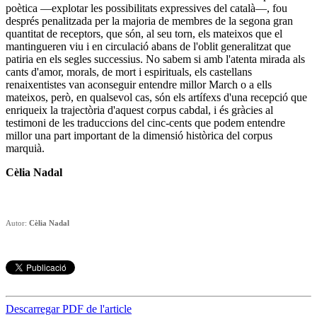
poètica —explotar les possibilitats expressives del català—, fou
després penalitzada per la majoria de membres de la segona gran
quantitat de receptors, que són, al seu torn, els mateixos que el
mantingueren viu i en circulació abans de l'oblit generalitzat que
patiria en els segles successius. No sabem si amb l'atenta mirada als
cants d'amor, morals, de mort i espirituals, els castellans
renaixentistes van aconseguir entendre millor March o a ells
mateixos, però, en qualsevol cas, són els artífexs d'una recepció que
enriqueix la trajectòria d'aquest corpus cabdal, i és gràcies al
testimoni de les traduccions del cinc-cents que podem entendre
millor una part important de la dimensió històrica del corpus
marquià.
Cèlia Nadal
Autor:
Cèlia Nadal
Descarregar PDF de l'article