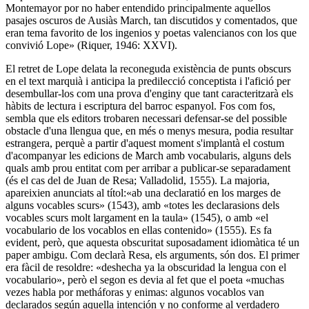
Montemayor por no haber entendido principalmente aquellos
pasajes oscuros de Ausiàs March, tan discutidos y comentados, que
eran tema favorito de los ingenios y poetas valencianos con los que
convivió Lope» (Riquer, 1946: XXVI).
El retret de Lope delata la reconeguda existència de punts obscurs
en el text marquià i anticipa la predilecció conceptista i l'afició per
desembullar-los com una prova d'enginy que tant caracteritzarà els
hàbits de lectura i escriptura del barroc espanyol. Fos com fos,
sembla que els editors trobaren necessari defensar-se del possible
obstacle d'una llengua que, en més o menys mesura, podia resultar
estrangera, perquè a partir d'aquest moment s'implantà el costum
d'acompanyar les edicions de March amb vocabularis, alguns dels
quals amb prou entitat com per arribar a publicar-se separadament
(és el cas del de Juan de Resa; Valladolid, 1555). La majoria,
apareixien anunciats al títol:«ab una declaratió en los marges de
alguns vocables scurs» (1543), amb «totes les declarasions dels
vocables scurs molt largament en la taula» (1545), o amb «el
vocabulario de los vocablos en ellas contenido» (1555). Es fa
evident, però, que aquesta obscuritat suposadament idiomàtica té un
paper ambigu. Com declarà Resa, els arguments, són dos. El primer
era fàcil de resoldre: «deshecha ya la obscuridad la lengua con el
vocabulario», però el segon es devia al fet que el poeta «muchas
vezes habla por metháforas y enimas: algunos vocablos van
declarados según aquella intención y no conforme al verdadero