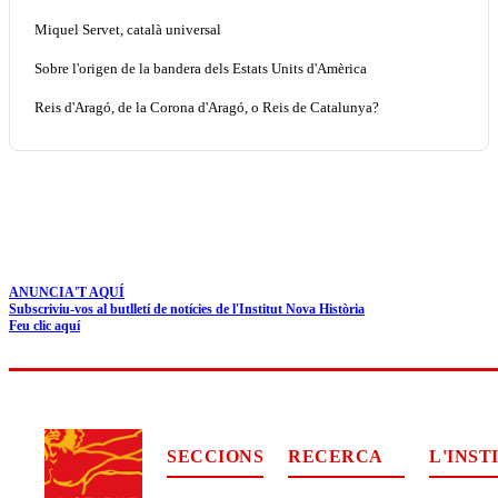
Miquel Servet, català universal
Sobre l'origen de la bandera dels Estats Units d'Amèrica
Reis d'Aragó, de la Corona d'Aragó, o Reis de Catalunya?
ANUNCIA'T AQUÍ
Subscriviu-vos al butlletí de notícies de l'Institut Nova Història
Feu clic aquí
SECCIONS
RECERCA
L'INST