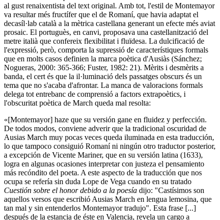
al gust renaixentista del text original. Amb tot, l'estil de Montemayor
va resultar més fructífer que el de Romaní, que havia adaptat el
decasíl·lab català a la mètrica castellana generant un efecte més aviat
prosaic. El portuguès, en canvi, proposava una castellanització del
metre italià que confereix flexibilitat i fluïdesa. La dulcificació de
l'expressió, però, comporta la supressió de característiques formals
que en molts casos definien la marca poètica d'Ausiàs (Sánchez;
Nogueras, 2000: 365-366; Fuster, 1982: 21). Mèrits i desmèrits a
banda, el cert és que la il·luminació dels passatges obscurs és un
tema que no s'acaba d'afrontar. La manca de valoracions formals
delega tot entrebanc de comprensió a factors extrapoètics, i
l'obscuritat poètica de March queda mal resolta:
«[Montemayor] haze que su versión gane en fluidez y perfección.
De todos modos, conviene adverir que la tradicional oscuridad de
Ausias March muy pocas veces queda iluminada en esta traducción,
lo que tampoco consiguió Romaní ni ningún otro traductor posterior,
a excepción de Vicente Mariner, que en su versión latina (1633),
logra en algunas ocasiones interpretar con justeza el pensamiento
más recóndito del poeta. A este aspecto de la traducción que nos
ocupa se refería sin duda Lope de Vega cuando en su tratado
Cuestión sobre el honor debido a la poesía
dijo: "Castísimos son
aquellos versos que escribió Ausias March en lengua lemosina, que
tan mal y sin entenderlos Montemayor tradujo". Esta frase [...]
después de la estancia de éste en Valencia, revela un cargo a