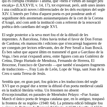
qui és corrupta creatura» i ànima, que «béns e virtuts ab llauger peu
encalça» (LXXXVII, v. 14, 17), tot expressat, però, amb unes ànsies
i una codificació noves i diferenciades de les dels escriptors del segle
XIV. L'interès per l'obra d'aquest poeta es pot ponderar amb el
seguidisme dels anomenats ausiasmarquians de la cort de la Corona
d'Aragó, així com amb la institució com a referent de la renovació
poètica dels castellans del segle XVI.
El segle posterior a la seva mort fou el de la difusió de les
impremtes. A Barcelona, l'obra havia trobat el favor de Don Ferran
de Cardona; els manuscrits i edicions que n'encarregà hagueren de
ser coneguts per lectors rellevants, des de Pere Serafí a Joan Boscà.
És ben sabut que aquest últim en transmeté el gust a Garcilaso de la
Vega, i ben aviat s'expandí arreu, entre figures com ara Gutiérrez de
Cetina, Diego Hurtado de Mendoza, Fernando de Herrera, El
Brocense, Francisco de Quevedo —que també n'assajaren fragments
de traduccions—, Fray Luis de León, Lope de Vega, sant Joan de la
Creu o santa Teresa de Jesús.
Sembla que, en gran part, fou gràcies a les traduccions del segle
XVI que es pogué dur a terme la difusió d'un poeta medieval català
en la tradició literària veïna. Un fenomen no absent
d'excepcionalitat; en paraules de Menéndez Pelayo: «Fue Ausias
March el único poeta de lengua catalana que, en lo antiguo, traspasó
la frontera de su región» (1940: 64). La primera edició bilingüe fou