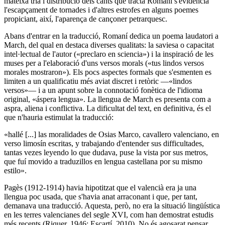
mateixa tria i distribució dels cants que tracta Romaní s'evidencia
l'escapçament de tornades i d'altres estrofes en alguns poemes
propiciant, així, l'aparença de cançoner petrarquesc.
Abans d'entrar en la traducció, Romaní dedica un poema laudatori a
March, del qual en destaca diverses qualitats: la saviesa o capacitat
intel·lectual de l'autor («preclaro en sciencia») i la inspiració de les
muses per a l'elaboració d'uns versos morals («tus lindos versos
morales mostraron»). Els pocs aspectes formals que s'esmenten es
limiten a un qualificatiu més aviat discret i retòric —«lindos
versos»— i a un apunt sobre la connotació fonètica de l'idioma
original, «áspera lengua». La llengua de March es presenta com a
aspra, aliena i conflictiva. La dificultat del text, en definitiva, és el
que n'hauria estimulat la traducció:
«hallé [...] las moralidades de Osias Marco, cavallero valenciano, en
verso limosín escritas, y trabajando d'entender sus difficultades,
tantas vezes leyendo lo que dudava, puse la vista por sus metros,
que fuí movido a traduzillos en lengua castellana por su mismo
estilo».
Pagès (1912-1914) havia hipotitzat que el valencià era ja una
llengua poc usada, que s'havia anat arraconant i que, per tant,
demanava una traducció. Aquesta, però, no era la situació lingüística
en les terres valencianes del segle XVI, com han demostrat estudis
més recents (Riquer, 1946; Escartí, 2010). No és agosarat pensar