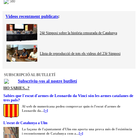
580
Vídeos recentment publicats
:
24è Simposi sobre la història censurada de Catalunya
Llista de reproducció de tots els videus del 23è Simposi
SUBSCRIPCIÓ AL BUTLLETÍ
Subscriviu-vos al nostre butlletí
HO SABIES...?
Sabies que l'escut d'armes de Leonardo da Vinci són les armes catalanes de
tres pals?
Al web de numericana podeu comprovar quin és l'escut d'armes de
Leonardo da...
[+]
L'escut de Catalunya a Ulm
La façana de l'ajuntament d'Ulm ens aporta una prova més de l'existència
i reconeixement de Catalunya com a...
[+]