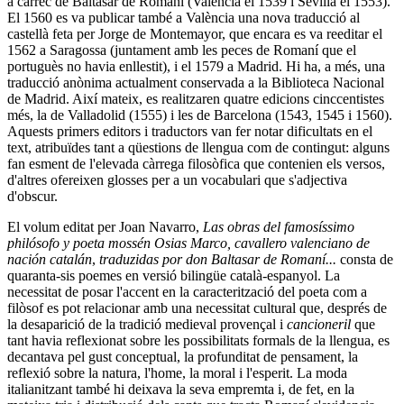
a càrrec de Baltasar de Romaní (València el 1539 i Sevilla el 1553).
El 1560 es va publicar també a València una nova traducció al
castellà feta per Jorge de Montemayor, que encara es va reeditar el
1562 a Saragossa (juntament amb les peces de Romaní que el
portuguès no havia enllestit), i el 1579 a Madrid. Hi ha, a més, una
traducció anònima actualment conservada a la Biblioteca Nacional
de Madrid. Així mateix, es realitzaren quatre edicions cinccentistes
més, la de Valladolid (1555) i les de Barcelona (1543, 1545 i 1560).
Aquests primers editors i traductors van fer notar dificultats en el
text, atribuïdes tant a qüestions de llengua com de contingut: alguns
fan esment de l'elevada càrrega filosòfica que contenien els versos,
d'altres ofereixen glosses per a un vocabulari que s'adjectiva
d'obscur.
El volum editat per Joan Navarro,
Las obras del famosíssimo
philósofo y poeta mossén Osias Marco, cavallero valenciano de
nación catalán
,
traduzidas por don Baltasar de Romaní...
consta de
quaranta-sis poemes en versió bilingüe català-espanyol. La
necessitat de posar l'accent en la caracterització del poeta com a
filòsof es pot relacionar amb una necessitat cultural que, després de
la desaparició de la tradició medieval provençal i
cancioneril
que
tant havia reflexionat sobre les possibilitats formals de la llengua, es
decantava pel gust conceptual, la profunditat de pensament, la
reflexió sobre la natura, l'home, la moral i l'esperit. La moda
italianitzant també hi deixava la seva empremta i, de fet, en la