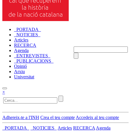
_PORTADA_
_NOTICIES_
Articles
RECERCA
Agenda
_ENTREVISTES_
_PUBLICACIONS_
Opinió
Arxiu
Universitat
×
Adhereix-te a l'INH
Crea el teu compte
Accedeix al teu compte
_PORTADA_
_NOTICIES_
Articles
RECERCA
Agenda