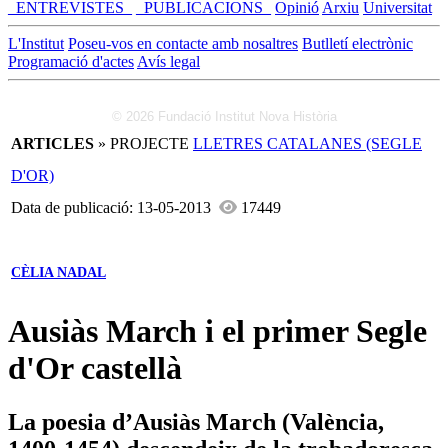
_ENTREVISTES_
_PUBLICACIONS_
Opinió
Arxiu
Universitat
L'Institut
Poseu-vos en contacte amb nosaltres
Butlletí electrònic
Programació d'actes
Avís legal
© 2026 Fundació Institut Nova Història
ARTICLES
» PROJECTE
LLETRES CATALANES (SEGLE
D'OR)
Data de publicació: 13-05-2013
17449
CÈLIA NADAL
Ausiàs March i el primer Segle
d'Or castellà
La poesia d’Ausiàs March (València,