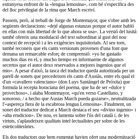
estranyesa enfront de la «lengua lemosina», com bé s'especifica des
del lloc privilegiat de la rima que March escriví.
Passem, però, al treball de Jorge de Montemayor, que s'obre amb les
següents declaracions: «dejé algunas estanzas porque el autor habló
en ellas con más libertad de lo que ahora se usa». La versió del lusità
també ofereix una modulació del text subordinat al gust del nou
context de recepció i a les exigències inquisitorials. Al seu torn,
també reconeix que els cants versionats provenen d'una font que
demana un remarcable esforç de comprensió: «yo he gastado
muchos dias en el, y mucho tiempo en informarme de algunos
secretos que el autor dexo reservados a mejores ingenios que el
mio». A pesar d'això, la tasca del traductor queda autoritzada per un
parell de sonets que precedeixen els cants d'Ausiàs, entre els qual el
d'un «cavallero valenciano» (don Luys Santángel de Próxita) que
formula la recepta horaciana del poema, que ha de ser «dulce y
provechoso», i alaba Montemayor, «qu'en verso Castellano, y
sonoroso, / a hecho que Ausias March pueda gozarse», neutralitzada
l'«aspereça fiera de la escabrosa lengua Lemosina». Finalment, un
sonet del traductor dedicat a March destaca el seu «divino ingenio» i
«alta erudicion». De nou, es lamenta sobre l'ús del català i, de les
virtuts, s'aplaudeixen qualitats intel·lectualistes per sobre de les
esteticoliteràries.
Els dos traductors que hem esmentat havien ofert una modernització