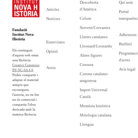
Descoberta
Qui som
d'Amèrica
Articles
Portal
Colom
transparènc
Notícies
Servent/Cervantes
Fundació
Adhesions
Institut Nova
Lletres catalanes
Història
Entrevistes
Butlletí
Lleonard/Leonardo
Els continguts
Opinió
Programaci
Altres figures
d'aquest web estan
d'actes
sota llicència
Censura
Creative Commons
Arxiu
Avís legal
BY-NC-SA 4.0
.
Corona catalano-
Podeu compartir i
adaptar el material
aragonesa
sempre que
Imperi Universal
reconegueu
l'autoria, no en feu
Català
un ús comercial i
compartiu l'obra
Memòria històrica
derivada amb la
mateixa llicència.
Mitologia catalana
Llengua