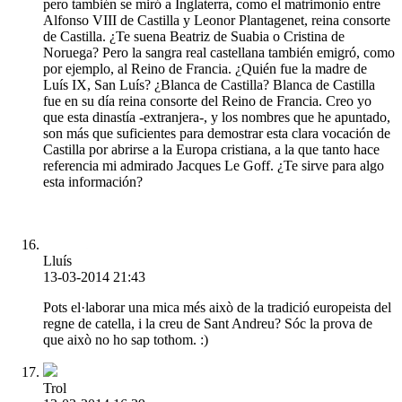
pero también se miró a Inglaterra, como el matrimonio entre
Alfonso VIII de Castilla y Leonor Plantagenet, reina consorte
de Castilla. ¿Te suena Beatriz de Suabia o Cristina de
Noruega? Pero la sangra real castellana también emigró, como
por ejemplo, al Reino de Francia. ¿Quién fue la madre de
Luís IX, San Luís? ¿Blanca de Castilla? Blanca de Castilla
fue en su día reina consorte del Reino de Francia. Creo yo
que esta dinastía -extranjera-, y los nombres que he apuntado,
son más que suficientes para demostrar esta clara vocación de
Castilla por abrirse a la Europa cristiana, a la que tanto hace
referencia mi admirado Jacques Le Goff. ¿Te sirve para algo
esta información?
Lluís
13-03-2014 21:43
Pots el·laborar una mica més això de la tradició europeista del
regne de catella, i la creu de Sant Andreu? Sóc la prova de
que això no ho sap tothom. :)
Trol