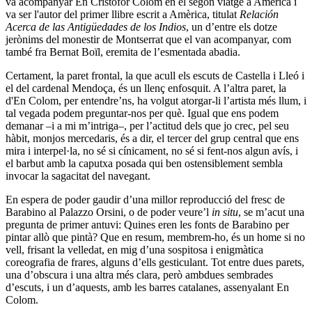
va acompanyar En Cristòfor Colom en el segon viatge a Amèrica
i
va ser l'autor del primer llibre escrit a Amèrica, titulat
Relación
Acerca de las Antigüedades de los Indios
, un d’entre els dotze
jerònims del monestir de Montserrat que el van acompanyar, com
també fra Bernat Boïl, eremita de l’esmentada abadia.
Certament, la paret frontal, la que acull els escuts de Castella i Lleó i
el del cardenal Mendoça, és un llenç enfosquit. A l’altra paret, la
d'En Colom, per entendre’ns, ha volgut atorgar-li l’artista més llum, i
tal vegada podem preguntar-nos per què. Igual que ens podem
demanar –i a mi m’intriga–, per l’actitud dels que jo crec, pel seu
hàbit, monjos mercedaris, és a dir, el tercer del grup central que ens
mira i interpel·la, no sé si cínicament, no sé si fent-nos algun avís, i
el barbut amb la caputxa posada qui ben ostensiblement sembla
invocar la sagacitat del navegant.
En espera de poder gaudir d’una millor reproducció del fresc de
Barabino al Palazzo Orsini, o de poder veure’l
in situ
, se m’acut una
pregunta de primer antuvi: Quines eren les fonts de Barabino per
pintar allò que pintà? Que en resum, membrem-ho, és un home si no
vell, frisant la velledat, en mig d’una sospitosa i enigmàtica
coreografia de frares, alguns d’ells gesticulant. Tot entre dues parets,
una d’obscura i una altra més clara, però ambdues sembrades
d’escuts, i un d’aquests, amb les barres catalanes, assenyalant En
Colom.