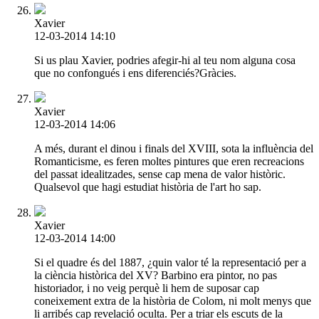
Xavier
12-03-2014 14:10
Si us plau Xavier, podries afegir-hi al teu nom alguna cosa
que no confongués i ens diferenciés?Gràcies.
Xavier
12-03-2014 14:06
A més, durant el dinou i finals del XVIII, sota la influència del
Romanticisme, es feren moltes pintures que eren recreacions
del passat idealitzades, sense cap mena de valor històric.
Qualsevol que hagi estudiat història de l'art ho sap.
Xavier
12-03-2014 14:00
Si el quadre és del 1887, ¿quin valor té la representació per a
la ciència històrica del XV? Barbino era pintor, no pas
historiador, i no veig perquè li hem de suposar cap
coneixement extra de la història de Colom, ni molt menys que
li arribés cap revelació oculta. Per a triar els escuts de la