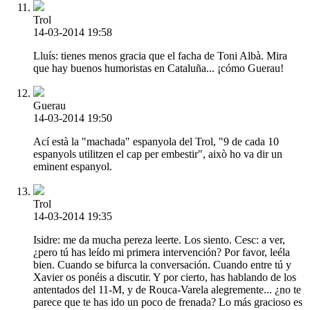
Trol
14-03-2014 19:58
Lluís: tienes menos gracia que el facha de Toni Albà. Mira
que hay buenos humoristas en Cataluña... ¡cómo Guerau!
Guerau
14-03-2014 19:50
Ací està la "machada" espanyola del Trol, "9 de cada 10
espanyols utilitzen el cap per embestir", això ho va dir un
eminent espanyol.
Trol
14-03-2014 19:35
Isidre: me da mucha pereza leerte. Los siento. Cesc: a ver,
¿pero tú has leído mi primera intervención? Por favor, leéla
bien. Cuando se bifurca la conversación. Cuando entre tú y
Xavier os ponéis a discutir. Y por cierto, has hablando de los
antentados del 11-M, y de Rouca-Varela alegremente... ¿no te
parece que te has ido un poco de frenada? Lo más gracioso es