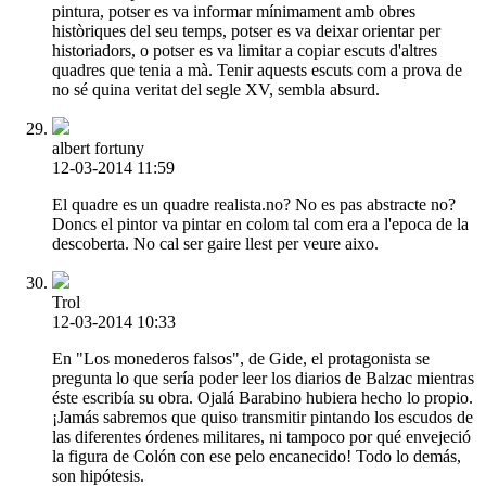
pintura, potser es va informar mínimament amb obres
històriques del seu temps, potser es va deixar orientar per
historiadors, o potser es va limitar a copiar escuts d'altres
quadres que tenia a mà. Tenir aquests escuts com a prova de
no sé quina veritat del segle XV, sembla absurd.
albert fortuny
12-03-2014 11:59
El quadre es un quadre realista.no? No es pas abstracte no?
Doncs el pintor va pintar en colom tal com era a l'epoca de la
descoberta. No cal ser gaire llest per veure aixo.
Trol
12-03-2014 10:33
En "Los monederos falsos", de Gide, el protagonista se
pregunta lo que sería poder leer los diarios de Balzac mientras
éste escribía su obra. Ojalá Barabino hubiera hecho lo propio.
¡Jamás sabremos que quiso transmitir pintando los escudos de
las diferentes órdenes militares, ni tampoco por qué envejeció
la figura de Colón con ese pelo encanecido! Todo lo demás,
son hipótesis.