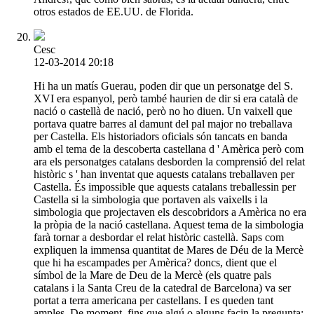
otros estados de EE.UU. de Florida.
Cesc
12-03-2014 20:18
Hi ha un matís Guerau, poden dir que un personatge del S.
XVI era espanyol, però també haurien de dir si era català de
nació o castellà de nació, però no ho diuen. Un vaixell que
portava quatre barres al damunt del pal major no treballava
per Castella. Els historiadors oficials són tancats en banda
amb el tema de la descoberta castellana d ' Amèrica però com
ara els personatges catalans desborden la comprensió del relat
històric s ' han inventat que aquests catalans treballaven per
Castella. És impossible que aquests catalans treballessin per
Castella si la simbologia que portaven als vaixells i la
simbologia que projectaven els descobridors a Amèrica no era
la pròpia de la nació castellana. Aquest tema de la simbologia
farà tornar a desbordar el relat històric castellà. Saps com
expliquen la immensa quantitat de Mares de Déu de la Mercè
que hi ha escampades per Amèrica? doncs, dient que el
símbol de la Mare de Deu de la Mercè (els quatre pals
catalans i la Santa Creu de la catedral de Barcelona) va ser
portat a terra americana per castellans. I es queden tant
amples. De moment, fins que algú o alguns facin la pregunta: