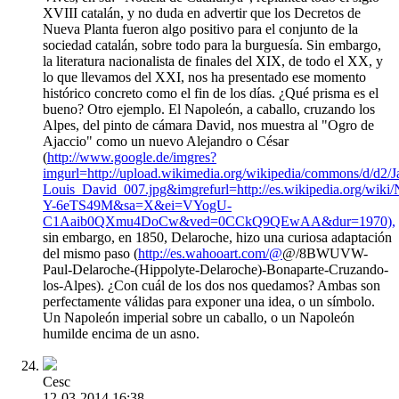
XVIII catalán, y no duda en advertir que los Decretos de
Nueva Planta fueron algo positivo para el conjunto de la
sociedad catalán, sobre todo para la burguesía. Sin embargo,
la literatura nacionalista de finales del XIX, de todo el XX, y
lo que llevamos del XXI, nos ha presentado ese momento
histórico concreto como el fin de los días. ¿Qué prisma es el
bueno? Otro ejemplo. El Napoleón, a caballo, cruzando los
Alpes, del pinto de cámara David, nos muestra al "Ogro de
Ajaccio" como un nuevo Alejandro o César
(
http://www.google.de/imgres?
imgurl=http://upload.wikimedia.org/wikipedia/commons/d/d2/J
Louis_David_007.jpg&imgrefurl=http://es.wikipedia
Y-6eTS49M&sa=X&ei=VYogU-
C1Aaib0QXmu4DoCw&ved=0CCkQ9QEwAA&dur=1970),
sin embargo, en 1850, Delaroche, hizo una curiosa adaptación
del mismo paso (
http://es.wahooart.com/@
@/8BWUVW-
Paul-Delaroche-(Hippolyte-Delaroche)-Bonaparte-Cruzando-
los-Alpes). ¿Con cuál de los dos nos quedamos? Ambas son
perfectamente válidas para exponer una idea, o un símbolo.
Un Napoleón imperial sobre un caballo, o un Napoleón
humilde encima de un asno.
Cesc
12-03-2014 16:38