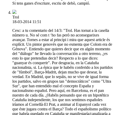
Si tens ganes d'escriure, escriu de debò, campió.
Trol
18-03-2014 11:51
Cesc: a tu comentario del 14/3: "Trol. Has tornat a la casella
número u. No sé com t ‘ho fas però no aconsegueixes
avançar. Tornes a estar al principi i mira que aquest article és
explícit. Un pintor genovès que no esmenta que Colom era de
Génova". Entiendo que quieres decir que en algún momento
del "diálogo" he llevado la conversación a otro terreno, ¿es
esto lo que pretendias decir? Respecto a lo que dices:
"guanyar és conquerir". Por desgracia, en la Cataluña
nacionalista, si. La épica que le habéis conferido a los partidos
de "fúmbol", Barça-Madrit, dejan mucho que desear, la
verdad. En Madrid, que lo sepáis, no se vive de igual forma
los partidos, salvo en grupos tan "democráticos" como "Ultra
Sur", que han entendido mal el concepto España y
nacionalismo español. Pero aquí, en Barcelona, es el pan
nuestro de cada día. ¿Habéis pensando que en un hipotético
Cataluña independiente, los que nos sentimos españoles
iríamos al Cornellà-El Prat, a animar al Espanyol cada vez
que éste jugara contra el Barça? Todo el españolismo político
que habría quedado en Cataluña se manifestaría/canalizaría a