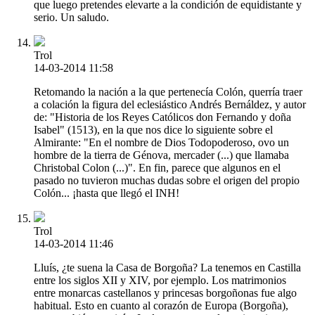
que luego pretendes elevarte a la condición de equidistante y
serio. Un saludo.
Trol
14-03-2014 11:58
Retomando la nación a la que pertenecía Colón, querría traer
a colación la figura del eclesiástico Andrés Bernáldez, y autor
de: "Historia de los Reyes Católicos don Fernando y doña
Isabel" (1513), en la que nos dice lo siguiente sobre el
Almirante: "En el nombre de Dios Todopoderoso, ovo un
hombre de la tierra de Génova, mercader (...) que llamaba
Christobal Colon (...)". En fin, parece que algunos en el
pasado no tuvieron muchas dudas sobre el origen del propio
Colón... ¡hasta que llegó el INH!
Trol
14-03-2014 11:46
Lluís, ¿te suena la Casa de Borgoña? La tenemos en Castilla
entre los siglos XII y XIV, por ejemplo. Los matrimonios
entre monarcas castellanos y princesas borgoñonas fue algo
habitual. Esto en cuanto al corazón de Europa (Borgoña),