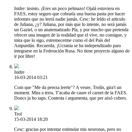
Isidre: insisto. ¡Eres un poco pelmazo! Ojalá estuviera en
FAES, estoy seguro que cobraría una buena pasta por hacer
informes que no leerá nadie jamás. Cesc: he leído el articulo
de Juliana, ¿y? Juliana, por más que lo intente, no será jamás
un Gaziel, o un anatematizado Pla, y por mucho que pretenda
ofrecer una imagen de la realidad que el vive, no consigue, y
mira que lo sigo, estremecerme como el del País del
Ampurdán. Recuerda, ¡Ucrania se ha independizado para
integrarse en la Federación Rusa. No tiene proyecto alguno de
ir por libre!
Isidre
16-03-2014 03:21
Com que "Me da pereza leerte"? A veure, Trolín, gira't un
moment. Mira a terra. T'acaba de caure el carnet de la FAES.
Doncs ja ho saps. Contesta i argumenta, que per això cobres.
Trol
15-03-2014 18:20
Cesc: gracias por intentar estimular mis neuronas, pero no