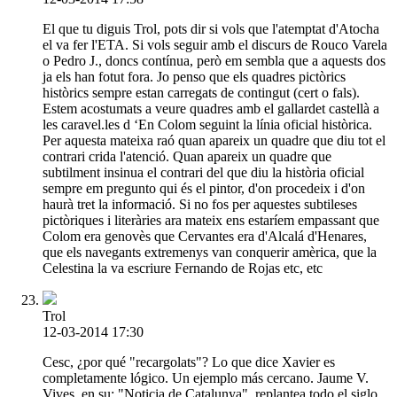
El que tu diguis Trol, pots dir si vols que l'atemptat d'Atocha
el va fer l'ETA. Si vols seguir amb el discurs de Rouco Varela
o Pedro J., doncs contínua, però em sembla que a aquests dos
ja els han fotut fora. Jo penso que els quadres pictòrics
històrics sempre estan carregats de contingut (cert o fals).
Estem acostumats a veure quadres amb el gallardet castellà a
les caravel.les d ‘En Colom seguint la línia oficial històrica.
Per aquesta mateixa raó quan apareix un quadre que diu tot el
contrari crida l'atenció. Quan apareix un quadre que
subtilment insinua el contrari del que diu la història oficial
sempre em pregunto qui és el pintor, d'on procedeix i d'on
haurà tret la informació. Si no fos per aquestes subtileses
pictòriques i literàries ara mateix ens estaríem empassant que
Colom era genovès que Cervantes era d'Alcalá d'Henares,
que els navegants extremenys van conquerir amèrica, que la
Celestina la va escriure Fernando de Rojas etc, etc
Trol
12-03-2014 17:30
Cesc, ¿por qué "recargolats"? Lo que dice Xavier es
completamente lógico. Un ejemplo más cercano. Jaume V.
Vives, en su: "Noticia de Catalunya", replantea todo el siglo