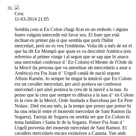
Cesc
11-03-2014 21:05
Sembla com si En Colon s'hagi ficat en un embolic i alguns
frares vulguin intercedir enl favor seu. El frare que està
inclinat en primer pla si que sembla que porti l'hàbit
mercedari, però no es veu l'emblema. Volia dir a més de tot el
que ha dit En Mompó que quan es va descobrir Amèrica (em
refereixo al primer viatge i al segon que se sap que hi anava
una mercedari confessor d ' En Colom) el Mestre de l'Orde de
la Mercè (la persona que va autoritzar als mercedaris a anar a
Amèrica) era Fra Joan d ' Urgell català de nació segons
Alfons Ramón. Jo sempre he tingut la intuïció que En Colom
era un cavaller mercedari, per això portava un confessor
mercedari i per això portava la creu de la mercè a la nau. Jo
penso que la creu que sempre es dibuixa a la nau d ' en Colom
és la creu de la Mercè, Orde fundada a Barcelona per En Pere
Nolasc. Diré encara més, ja fa temps que penso que potser hi
ha una relació entre el monestir mercedari de Sant Ramon (la
Segarra), Tarroja de Segarra on sembla ser que En Colom hi
tenia familiars i Santa fe de la Segarra. Potser Fra Joan d '
Urgell provenia del monestir mercedari de Sant Ramon. El
cavallers mercedaris encara existeixen a Catania. Van amb