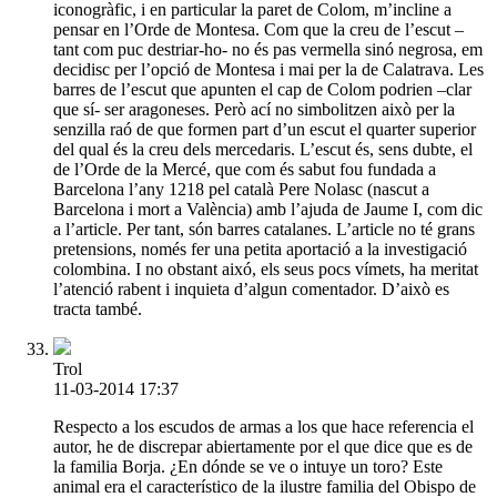
iconogràfic, i en particular la paret de Colom, m’incline a
pensar en l’Orde de Montesa. Com que la creu de l’escut –
tant com puc destriar-ho- no és pas vermella sinó negrosa, em
decidisc per l’opció de Montesa i mai per la de Calatrava. Les
barres de l’escut que apunten el cap de Colom podrien –clar
que sí- ser aragoneses. Però ací no simbolitzen això per la
senzilla raó de que formen part d’un escut el quarter superior
del qual és la creu dels mercedaris. L’escut és, sens dubte, el
de l’Orde de la Mercé, que com és sabut fou fundada a
Barcelona l’any 1218 pel català Pere Nolasc (nascut a
Barcelona i mort a València) amb l’ajuda de Jaume I, com dic
a l’article. Per tant, són barres catalanes. L’article no té grans
pretensions, només fer una petita aportació a la investigació
colombina. I no obstant aixó, els seus pocs vímets, ha meritat
l’atenció rabent i inquieta d’algun comentador. D’això es
tracta també.
Trol
11-03-2014 17:37
Respecto a los escudos de armas a los que hace referencia el
autor, he de discrepar abiertamente por el que dice que es de
la familia Borja. ¿En dónde se ve o intuye un toro? Este
animal era el característico de la ilustre familia del Obispo de