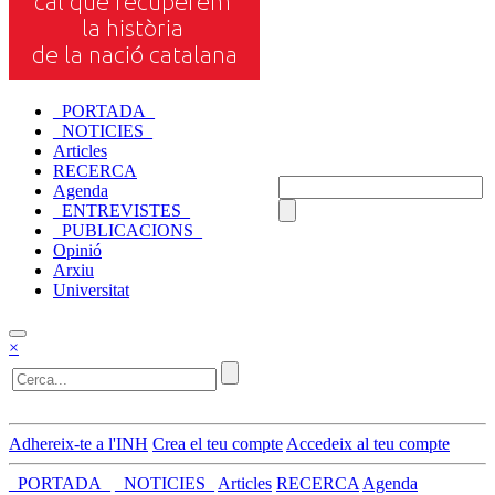
_PORTADA_
_NOTICIES_
Articles
RECERCA
Agenda
_ENTREVISTES_
_PUBLICACIONS_
Opinió
Arxiu
Universitat
×
Adhereix-te a l'INH
Crea el teu compte
Accedeix al teu compte
_PORTADA_
_NOTICIES_
Articles
RECERCA
Agenda