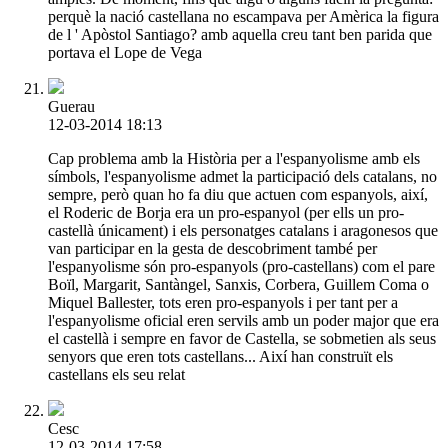
perquè la nació castellana no escampava per Amèrica la figura
de l ' Apòstol Santiago? amb aquella creu tant ben parida que
portava el Lope de Vega
Guerau
12-03-2014 18:13
Cap problema amb la Història per a l'espanyolisme amb els
símbols, l'espanyolisme admet la participació dels catalans, no
sempre, però quan ho fa diu que actuen com espanyols, així,
el Roderic de Borja era un pro-espanyol (per ells un pro-
castellà únicament) i els personatges catalans i aragonesos que
van participar en la gesta de descobriment també per
l'espanyolisme són pro-espanyols (pro-castellans) com el pare
Boïl, Margarit, Santàngel, Sanxis, Corbera, Guillem Coma o
Miquel Ballester, tots eren pro-espanyols i per tant per a
l'espanyolisme oficial eren servils amb un poder major que era
el castellà i sempre en favor de Castella, se sobmetien als seus
senyors que eren tots castellans... Així han construït els
castellans els seu relat
Cesc
12-03-2014 17:58