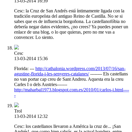
13-03-2014 16:39
Cesc: la Cruz de San Andrés está íntimamente ligada con la
tradición europeísta del antiguo Reino de Castilla. No se si
sabes que es de influencia borgoñona. La castellanofóbia no
debería negar datos evidentes, ¿no crees? Ya puedes poner un
enlace de una blog, o lo que quieras, pero no me vas a
convencer. Lo siento.
Cesc
13-03-2014 15:36
Florida: ---
http://cathalonia.wordpress.com/2013/07/16/san-
agustine-florida-i-les-senyeres-catalanes/
-------- Els castellans
no van portar cap creu de Sant Andreu. Aquesta era la creu
Carles I o dels Austries-------
http://maharbal1973.blogspot.com.es/2010/01/carlos-i.html----
-
Trol
13-03-2014 12:32
Cesc: los castellanos llevaron a América la cruz de... ¡San
Andrés!, que como bien sabrás, es la actual bandera, entre