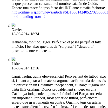
la que parece han censurado el nombre catalán de Colón.
Espero una reacción ipso facto del INH ante tamaña fechoría:
http://online.wsj.com/news/articles/SB10001424052702303
mod=trending_now_2
Xavier
18-03-2014 18:34
Hahahaaa, molt bo, Tiger. Però això et passa perquè et falta
intuïció. I bé, això que dius de "sorpresa" i "descobrir",
posem-ho entre cometes...
Isidre
18-03-2014 13:16
Carai, Trolín, quina efervescència! Però parlant de futbol, això
sí, i anant a petar a la mateixa argumentació tronada de tots els
unionistes: en un Catalunya independent, el Barça jugaria una
trista lliga catalana. Doncs probablement sí, però en una
Catalunya independent, potser el futbol -i el Barça- no seria
tan important. Per cert, molt parlar de futbol, però encara
espero que m'argumentis en contra. Quan no tens on agafar-
te, te'n surts dient "pereza" o "pelmazo" i et quedes tan ample.