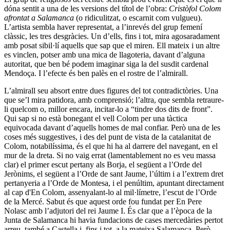
dóna sentit a una de les versions del títol de l’obra:
Cristòfol Colom
afrontat a Salamanca
(o ridiculitzat, o escarnit com vulgueu).
L’artista sembla haver representat, a l’inrevés del grup femení
clàssic, les tres desgràcies. Un d’ells, fins i tot, mira agosaradament
amb posat sibil·lí aquells que sap que el miren. Ell mateix i un altre
es vinclen, potser amb una mica de llagoteria, davant d’alguna
autoritat, que ben bé podem imaginar siga la del susdit cardenal
Mendoça. I l’efecte és ben palès en el rostre de l’almirall.
L’almirall seu absort entre dues figures del tot contradictòries. Una
que se’l mira patidora, amb comprensió; l’altra, que sembla retraure-
li quelcom o, millor encara, incitar-lo a “tindre dos dits de front”.
Qui sap si no està bonegant el vell Colom per una tàctica
equivocada davant d’aquells homes de mal confiar. Però una de les
coses més suggestives, i des del punt de vista de la catalanitat de
Colom, notabilíssima, és el que hi ha al darrere del navegant, en el
mur de la dreta. Si no vaig errat (lamentablement no es veu massa
clar) el primer escut pertany als Borja, el següent a l’Orde del
Jerònims, el següent a l’Orde de sant Jaume, l’últim i a l’extrem dret
pertanyeria a l’Orde de Montesa, i el penúltim, apuntant directament
al cap d'En Colom, assenyalant-lo al mil·límetre, l’escut de l’Orde
de la Mercé. Sabut és que aquest orde fou fundat per En Pere
Nolasc amb l’adjutori del rei Jaume I. És clar que a l’època de la
Junta de Salamanca hi havia fundacions de cases mercedàries pertot
arreu, també a Castella i, fins i tot, a la mateixa Salamanca. Però