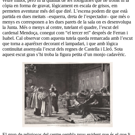
veure millor, però ni la qualitat de les fotografies que he trobat ni la
còpia en forma de gravat, lògicament en escala de grisos, em
permeten aventurar més del que diré. L’escena podem dir que està
partida en dues meitats –esquerra, dreta de l’espectador– que més o
menys es corresponen a les dues parets de la sala on es desenvolupa
la Junta. Més o menys al centre, tutelant el quadre, l’escut del
cardenal Mendoça, conegut com “el tercer rei” després de Ferran i
Isabel. Cal observar com aquesta tutela queda remarcada amb l’escut
que torna a aparéixer decorant el lampadari, i que amb lògica
continuïtat assenyala l’escut dels regnes de Castella i Lleó. Sota
aquest escut gran s’hi troba la figura petita d’un monjo cadavèric.
El grup de religiosos del centre sembla prou evident que és el que li