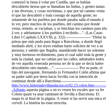
comenzó la fama á volar por Castilla, que se habían
descubierto tierras que se llamaban las Indias, y gentes tantas
y tan diversas, y cosas novísimas, y que por tal camino venia
el que las descubrió y traía consigo de aquella gente; no
solamente de los pueblos por donde pasaba salía el mundo á
lo ver, pero muchos de los pueblos, del camino por donde
venia, remoto, se vaciaban, y se hinchían los caminos para irlo
á ver, y adelantarse á los pueblos á recibirlo…". (Las Casas
Libro I Capítulo LXXVIII, p. 332) -------------------- “Dióse la
priesa que más pudo para llegar a Barcelona, a donde llegó
mediado abril, y los reyes estaban harto solícitos de ver a su
persona; y sabido que llegaba, mandáronle hacer un solemne
y muy hermoso recibimiento, para el cual salió toda la gente y
toda la ciudad, que no cabían por las calles, admirados todos
de ver aquella venerada persona ser de la que se decía haber
descubierto otro mundo…”. ------------------- Por su parte, el
hijo del navegante, Hernando (o Fernando) Colón afirma que
su padre salió por tierra hacia Sevilla con la intención de
continuar desde allí a Barcelona-------------------------------------
http://www.historiadevillapalacios.es/02.23.colon.htm----------
-Adjunto
aquesta pàgina a on es veuen les escales que va fer
Colom quant va anar caminant de Sevilla a Barcelona. El
mapa és al final de la pàgina. A veure si fas servir una mica el
cervell. La història ha estat reescrita.