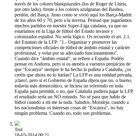
través de los colores blanquiazules (los de Roger de Llúria,
por otro lado), frente a los colores azulgranas del Basilea,
perdón, del Barça. Justo como se vivió aquí los Barça-Madrit
de los años 60 y 70, pero a la inversa. Pensad que jugaríamos
muchos partidos en nuestra Super-Liga catalana, ya que no
estaríamos en la Liga de fútbol del Estado invasor y
colonizador español. No sería lógico. Os recuerdo el art. 2.1.
del Estatuto de la LFP: "1.- Organizar y promover las
competiciones oficiales de fútbol de ámbito estatal y carácter
profesional, y velar por su adecuado funcionamiento".
Cuando dice "ámbito estatal", se refiere a España. Podéis
pensar en Andorra, pero si os atenéis a vuestros prejuicios de
que "Escanya" siempre le ha hecho la puñeta a Cataluña, ¿os
creéis que ahora no lo harían? La LFP es una entidad privada,
¡claro!, pero si el Gobierno de España dijera que no, o bueno,
todavía más democrático, se hiciera un referendo en toda
España para permitir, o no, que Cataluña pudiera jugar la LFP,
el resultado sería un NO rotundo. No sé para que hablo de
fútbol cuando a mi me la suda. Saludos. Moraleja: cuando a
los nacionalistas os interesan cosas de "Escanya", no hay
ningún problema. Cuando no, todo son problemas.
Trol
18-03-2014 00:21