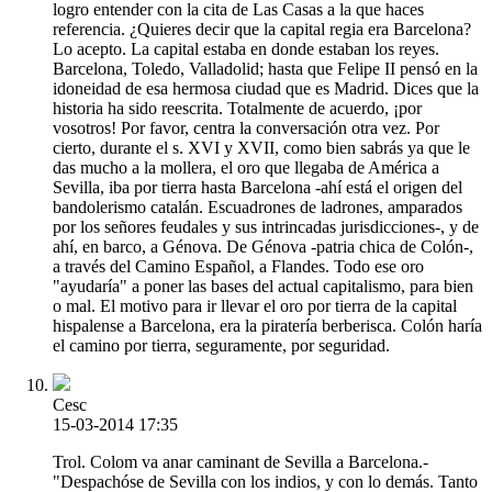
logro entender con la cita de Las Casas a la que haces
referencia. ¿Quieres decir que la capital regia era Barcelona?
Lo acepto. La capital estaba en donde estaban los reyes.
Barcelona, Toledo, Valladolid; hasta que Felipe II pensó en la
idoneidad de esa hermosa ciudad que es Madrid. Dices que la
historia ha sido reescrita. Totalmente de acuerdo, ¡por
vosotros! Por favor, centra la conversación otra vez. Por
cierto, durante el s. XVI y XVII, como bien sabrás ya que le
das mucho a la mollera, el oro que llegaba de América a
Sevilla, iba por tierra hasta Barcelona -ahí está el origen del
bandolerismo catalán. Escuadrones de ladrones, amparados
por los señores feudales y sus intrincadas jurisdicciones-, y de
ahí, en barco, a Génova. De Génova -patria chica de Colón-,
a través del Camino Español, a Flandes. Todo ese oro
"ayudaría" a poner las bases del actual capitalismo, para bien
o mal. El motivo para ir llevar el oro por tierra de la capital
hispalense a Barcelona, era la piratería berberisca. Colón haría
el camino por tierra, seguramente, por seguridad.
Cesc
15-03-2014 17:35
Trol. Colom va anar caminant de Sevilla a Barcelona.-
"Despachóse de Sevilla con los indios, y con lo demás. Tanto