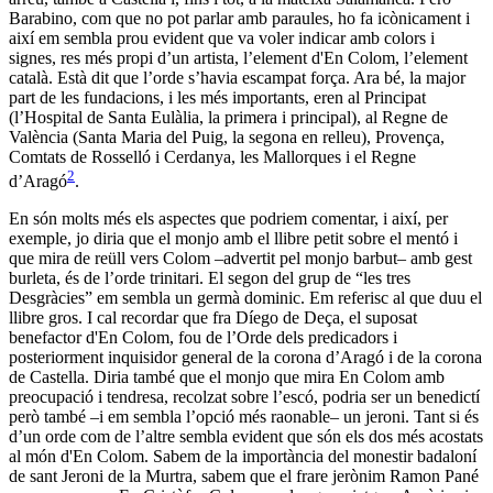
Barabino, com que no pot parlar amb paraules, ho fa icònicament i
així em sembla prou evident que va voler indicar amb colors i
signes, res més propi d’un artista, l’element d'En Colom, l’element
català. Està dit que l’orde s’havia escampat força. Ara bé, la major
part de les fundacions, i les més importants, eren al Principat
(l’Hospital de Santa Eulàlia, la primera i principal), al Regne de
València (Santa Maria del Puig, la segona en relleu), Provença,
Comtats de Rosselló i Cerdanya, les Mallorques i el Regne
2
d’Aragó
.
En són molts més els aspectes que podriem comentar, i així, per
exemple, jo diria que el monjo amb el llibre petit sobre el mentó i
que mira de reüll vers Colom –advertit pel monjo barbut– amb gest
burleta, és de l’orde trinitari. El segon del grup de “les tres
Desgràcies” em sembla un germà dominic. Em referisc al que duu el
llibre gros. I cal recordar que fra Díego de Deça, el suposat
benefactor d'En Colom, fou de l’Orde dels predicadors i
posteriorment inquisidor general de la corona d’Aragó i de la corona
de Castella. Diria també que el monjo que mira En Colom amb
preocupació i tendresa, recolzat sobre l’escó, podria ser un benedictí
però també –i em sembla l’opció més raonable– un jeroni. Tant si és
d’un orde com de l’altre sembla evident que són els dos més acostats
al món d'En Colom. Sabem de la importància del monestir badaloní
de sant Jeroni de la Murtra, sabem que el frare jerònim Ramon Pané