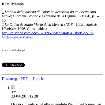
Rafel Mompó
1
La data della nascita di Colombo accertata da un documento
nuovo
; Giornalle Storico e Letterario della Liguria, 5 (1904), p. 5-
16.
2
La Orden de Santa María de la Merced (1218 - 1992). Síntesis
Histórica.
1996. Consultable a
http://es.scribd.com/doc/29456957/Manual-de-Historia-de-La-
Orden-de-La-Merced
.
Autor:
Rafel Mompó
Descarregar PDF de l'article
Trol
23-04-2014 12:28
Os dejo un enlace del ultraespañolista Wall Street Journal, en