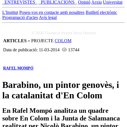
_ENTREVISTES_
_PUBLICACIONS_
Opinió
Arxiu
Universitat
L'Institut
Poseu-vos en contacte amb nosaltres
Butlletí electrònic
Programació d'actes
Avís legal
© 2026 Fundació Institut Nova Història
ARTICLES
» PROJECTE
COLOM
Data de publicació: 11-03-2014
13744
RAFEL MOMPÓ
Barabino, un pintor genovès, i
la catalanitat d'En Colom
En Rafel Mompó analitza un quadre
sobre En Colom i la Junta de Salamanca
realitzat per Nicolò Barabino, un pintor