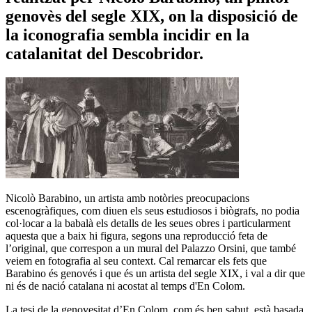
genovès del segle XIX, on la disposició de
la iconografia sembla incidir en la
catalanitat del Descobridor.
Nicolò Barabino, un artista amb notòries preocupacions
escenogràfiques, com diuen els seus estudiosos i biògrafs, no podia
col·locar a la babalà els detalls de les seues obres i particularment
aquesta que a baix hi figura, segons una reproducció feta de
l’original, que correspon a un mural del Palazzo Orsini, que també
veiem en fotografia al seu context. Cal remarcar els fets que
Barabino és genovés i que és un artista del segle XIX, i val a dir que
ni és de nació catalana ni acostat al temps d'En Colom.
La tesi de la genovesitat d’En Colom, com és ben sabut, està basada