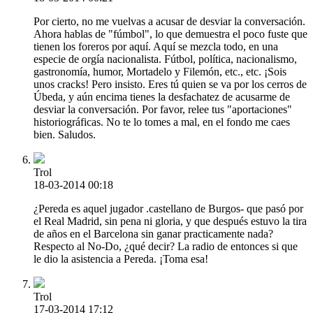
Por cierto, no me vuelvas a acusar de desviar la conversación.
Ahora hablas de "fúmbol", lo que demuestra el poco fuste que
tienen los foreros por aquí. Aquí se mezcla todo, en una
especie de orgía nacionalista. Fútbol, política, nacionalismo,
gastronomía, humor, Mortadelo y Filemón, etc., etc. ¡Sois
unos cracks! Pero insisto. Eres tú quien se va por los cerros de
Úbeda, y aún encima tienes la desfachatez de acusarme de
desviar la conversación. Por favor, relee tus "aportaciones"
historiográficas. No te lo tomes a mal, en el fondo me caes
bien. Saludos.
Trol
18-03-2014 00:18
¿Pereda es aquel jugador .castellano de Burgos- que pasó por
el Real Madrid, sin pena ni gloria, y que después estuvo la tira
de años en el Barcelona sin ganar practicamente nada?
Respecto al No-Do, ¿qué decir? La radio de entonces si que
le dio la asistencia a Pereda. ¡Toma esa!
Trol
17-03-2014 17:12