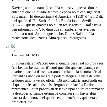
Xavier ( with no name ), sembla com si volguessis donar a
entendre que un quadre fet fora d'època no té cap significat.
Pots mirar - El descubriment d’Amèrica - (1959) d ‘ En Dalí,
o el quadre d ‘En Zurbarán – La Rendición de Sevilla -
(1634). Aquests quadres no diuen res segons tu. Dalí estava
ben informat o no?, Jo diria que si. Zurbarán estava ben
informat o no?. Jo diria que també. Doncs Balbino feia
recreacions idealitzades. Mira que sou recargolats
uri
12-03-2014 16:03
Si voleu estarem d'acord que el quadre per si sol no prova res.
Ara bé, també estarem d'acord que allò que ens planteja el
quadre no acaba d'encaixar amb el relat de la història oficial.
Per tant és una veu més que podem afegir a la llista de veus
crítiques amb la versió oficial. Dit això caldria aprofundir en
el quadre : les actituds dels clergues en relació a l'ordre que
representen i quin paper van desenvolupar en tot l'entramat de
la descoberta. També estaria bé conèixer si hi havia algú
darrera del pintor, si el quadre era un encàrrec, qui n'era el
propietari, etc.