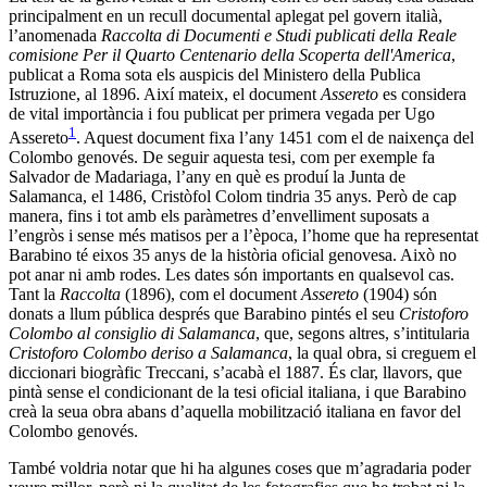
principalment en un recull documental aplegat pel govern italià,
l’anomenada
Raccolta
di Documenti e Studi publicati della Reale
comisione Per il Quarto Centenario della Scoperta dell'America
,
publicat a Roma sota els auspicis del Ministero della Publica
Istruzione, al 1896. Així mateix, el document
Assereto
es considera
de vital importància i fou publicat per primera vegada per Ugo
1
Assereto
. Aquest document fixa l’any 1451 com el de naixença del
Colombo genovés.
De seguir aquesta tesi, com per exemple fa
Salvador de Madariaga, l’any en què es produí la Junta de
Salamanca, el 1486, Cristòfol Colom tindria 35 anys. Però de cap
manera, fins i tot amb els paràmetres d’envelliment suposats a
l’engròs i sense més matisos per a l’època, l’home que ha representat
Barabino té eixos 35 anys de la història oficial genovesa. Això no
pot anar ni amb rodes. Les dates són importants en qualsevol cas.
Tant la
Raccolta
(1896), com el document
Assereto
(1904) són
donats a llum pública després que Barabino pintés el seu
Cristoforo
Colombo al consiglio di Salamanca
, que, segons altres, s’intitularia
Cristoforo Colombo deriso a Salamanca
, la qual obra, si creguem el
diccionari biogràfic Treccani, s’acabà el 1887. És clar, llavors, que
pintà sense el condicionant de la tesi oficial italiana, i que Barabino
creà la seua obra abans d’aquella mobilització italiana en favor del
Colombo genovés.
També voldria notar que hi ha algunes coses que m’agradaria poder