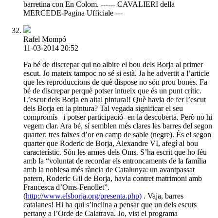
barretina con En Colom. ------ CAVALIERI della
MERCEDE-Pagina Ufficiale ---
Rafel Mompó
11-03-2014 20:52
Fa bé de discrepar qui no albire el bou dels Borja al primer
escut. Jo mateix tampoc no sé si està. Ja he advertit a l’article
que les reproduccions de què dispose no són prou bones. Fa
bé de discrepar perquè potser intueix que és un punt crític.
L’escut dels Borja en aital pintura!! Què havia de fer l’escut
dels Borja en la pintura? Tal vegada significar el seu
compromís –i potser participació- en la descoberta. Però no hi
vegem clar. Ara bé, sí semblen més clares les barres del segon
quarter: tres faixes d’or en camp de sable (negre). És el segon
quarter que Roderic de Borja, Alexandre VI, afegí al bou
característic. Són les armes dels Oms. S’ha escrit que ho féu
amb la “voluntat de recordar els entroncaments de la família
amb la noblesa més rància de Catalunya: un avantpassat
patern, Roderic Gil de Borja, havia contret matrimoni amb
Francesca d’Oms-Fenollet”.
(
http://www.elsborja.org/presenta.php)
. Vaja, barres
catalanes! Hi ha qui s’inclina a pensar que un dels escuts
pertany a l’Orde de Calatrava. Jo, vist el programa