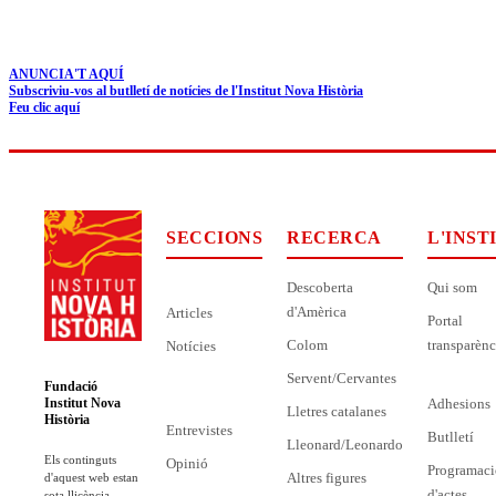
ANUNCIA'T AQUÍ
Subscriviu-vos al butlletí de notícies de l'Institut Nova Història
Feu clic aquí
SECCIONS
RECERCA
L'INST
Descoberta
Qui som
d'Amèrica
Articles
Portal
Colom
transparènc
Notícies
Servent/Cervantes
Fundació
Adhesions
Institut Nova
Lletres catalanes
Història
Entrevistes
Butlletí
Lleonard/Leonardo
Els continguts
Opinió
Programaci
Altres figures
d'aquest web estan
d'actes
sota llicència