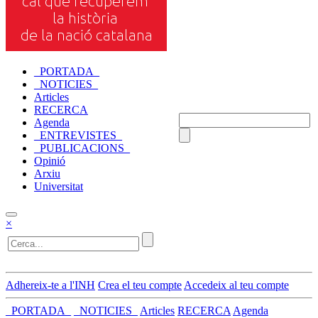
_PORTADA_
_NOTICIES_
Articles
RECERCA
Agenda
_ENTREVISTES_
_PUBLICACIONS_
Opinió
Arxiu
Universitat
×
Adhereix-te a l'INH
Crea el teu compte
Accedeix al teu compte
_PORTADA_
_NOTICIES_
Articles
RECERCA
Agenda