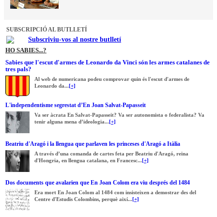
SUBSCRIPCIÓ AL BUTLLETÍ
Subscriviu-vos al nostre butlletí
HO SABIES...?
Sabies que l'escut d'armes de Leonardo da Vinci són les armes catalanes de
tres pals?
Al web de numericana podeu comprovar quin és l'escut d'armes de
Leonardo da...
[+]
L'independentisme segrestat d’En Joan Salvat-Papasseit
Va ser àcrata En Salvat-Papasseit? Va ser autonomista o federalista? Va
tenir alguna mena d’ideologia...
[+]
Beatriu d'Aragó i la llengua que parlaven les princeses d'Aragó a Itàlia
A través d’una comanda de cartes feta per Beatriu d'Aragó, reina
d'Hongria, en llengua catalana, en Francesc...
[+]
Dos documents que avalarien que En Joan Colom era viu després del 1484
Era mort En Joan Colom al 1484 com insisteixen a demostrar des del
Centre d'Estudis Colombins, perquè així...
[+]