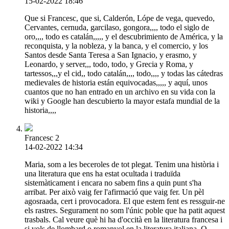
15-02-2022 18:46
Que si Francesc, que si, Calderón, Lópe de vega, quevedo,
Cervantes, cernuda, garcilaso, gongora,,,, todo el siglo de
oro,,,, todo es catalán,,,,, y el descubrimiento de América, y la
reconquista, y la nobleza, y la banca, y el comercio, y los
Santos desde Santa Teresa a San Ignacio, y erasmo, y
Leonardo, y server,,, todo, todo, y Grecia y Roma, y
tartessos,,,y el cid,, todo catalán,,,, todo,,,, y todas las cátedras
medievales de historia están equivocadas,,,,, y aquí, unos
cuantos que no han entrado en un archivo en su vida con la
wiki y Google han descubierto la mayor estafa mundial de la
historia,,,,
Francesc 2
14-02-2022 14:34
Maria, som a les beceroles de tot plegat. Tenim una història i
una literatura que ens ha estat ocultada i traduïda
sistemàticament i encara no sabem fins a quin punt s'ha
arribat. Per això vaig fer l'afirmació que vaig fer. Un pèl
agosraada, cert i provocadora. El que estem fent es ressguir-ne
els rastres. Segurament no som l'únic poble que ha patit aquest
trasbals. Cal veure què hi ha d'occità en la literatura francesa i
si vols de llombard o romanyol en la literatura italiana. O