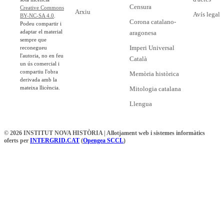
Censura
Creative Commons
Arxiu
Avís legal
BY-NC-SA 4.0
.
Corona catalano-
Podeu compartir i
adaptar el material
aragonesa
sempre que
Imperi Universal
reconegueu
l'autoria, no en feu
Català
un ús comercial i
compartiu l'obra
Memòria històrica
derivada amb la
mateixa llicència.
Mitologia catalana
Llengua
© 2026 INSTITUT NOVA HISTÒRIA | Allotjament web i sistemes informàtics
oferts per
INTERGRID.CAT
(
Opengea SCCL
)