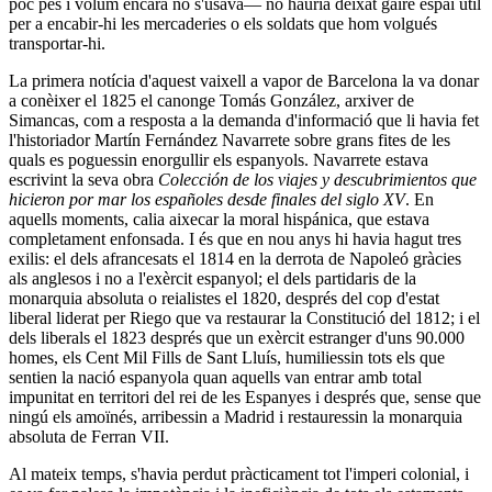
poc pes i volum encara no s'usava― no hauria deixat gaire espai útil
per a encabir-hi les mercaderies o els soldats que hom volgués
transportar-hi.
La primera notícia d'aquest vaixell a vapor de Barcelona la va donar
a conèixer el 1825 el canonge Tomás González, arxiver de
Simancas, com a resposta a la demanda d'informació que li havia fet
l'historiador Martín Fernández Navarrete sobre grans fites de les
quals es poguessin enorgullir els espanyols. Navarrete estava
escrivint la seva obra
Colección de los viajes y descubrimientos que
hicieron por mar los españoles desde finales del siglo XV
. En
aquells moments, calia aixecar la moral hispánica, que estava
completament enfonsada. I és que en nou anys hi havia hagut tres
exilis: el dels afrancesats el 1814 en la derrota de Napoleó gràcies
als anglesos i no a l'exèrcit espanyol; el dels partidaris de la
monarquia absoluta o reialistes el 1820, després del cop d'estat
liberal liderat per Riego que va restaurar la Constitució del 1812; i el
dels liberals el 1823 després que un exèrcit estranger d'uns 90.000
homes, els Cent Mil Fills de Sant Lluís, humiliessin tots els que
sentien la nació espanyola quan aquells van entrar amb total
impunitat en territori del rei de les Espanyes i després que, sense que
ningú els amoïnés, arribessin a Madrid i restauressin la monarquia
absoluta de Ferran VII.
Al mateix temps, s'havia perdut pràcticament tot l'imperi colonial, i