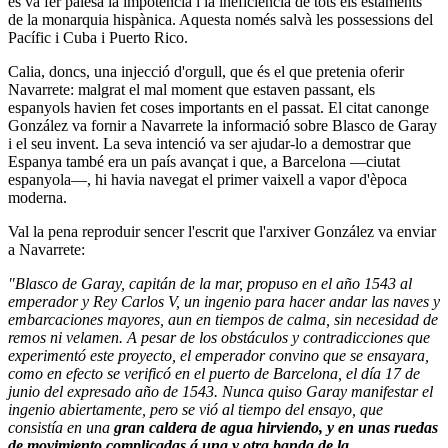
es va fer palesa la impotència i la ineficiència de tots els estaments
de la monarquia hispànica. Aquesta només salvà les possessions del
Pacífic i Cuba i Puerto Rico.
Calia, doncs, una injecció d'orgull, que és el que pretenia oferir
Navarrete: malgrat el mal moment que estaven passant, els
espanyols havien fet coses importants en el passat. El citat canonge
González va fornir a Navarrete la informació sobre Blasco de Garay
i el seu invent. La seva intenció va ser ajudar-lo a demostrar que
Espanya també era un país avançat i que, a Barcelona —ciutat
espanyola—, hi havia navegat el primer vaixell a vapor d'època
moderna.
Val la pena reproduir sencer l'escrit que l'arxiver González va enviar
a Navarrete:
"Blasco de Garay, capitán de la mar, propuso en el año 1543 al
emperador y Rey Carlos V, un ingenio para hacer andar las naves y
embarcaciones mayores, aun en tiempos de calma, sin necesidad de
remos ni velamen. A pesar de los obstáculos y contradicciones que
experimentó este proyecto, el emperador convino que se ensayara,
como en efecto se verificó en el puerto de Barcelona, el día 17 de
junio del expresado año de 1543. Nunca quiso Garay manifestar el
ingenio abiertamente, pero se vió al tiempo del ensayo, que
consistía en una
gran caldera de agua hirviendo, y en unas ruedas
de movimiento complicadas á una y otra banda de la