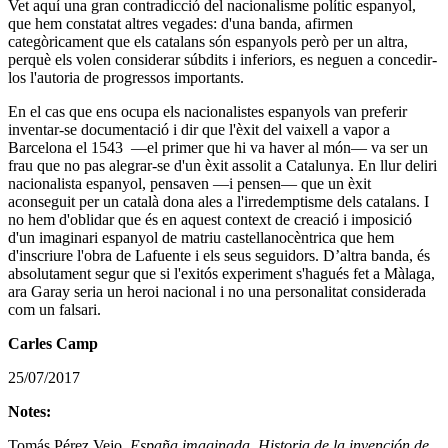
Vet aquí una gran contradicció del nacionalisme polític espanyol,
que hem constatat altres vegades: d'una banda, afirmen
categòricament que els catalans són espanyols però per un altra,
perquè els volen considerar súbdits i inferiors, es neguen a concedir-
los l'autoria de progressos importants.
En el cas que ens ocupa els nacionalistes espanyols van preferir
inventar-se documentació i dir que l'èxit del vaixell a vapor a
Barcelona el 1543 ―el primer que hi va haver al món― va ser un
frau que no pas alegrar-se d'un èxit assolit a Catalunya. En llur deliri
nacionalista espanyol, pensaven ―i pensen― que un èxit
aconseguit per un català dona ales a l'irredemptisme dels catalans. I
no hem d'oblidar que és en aquest context de creació i imposició
d'un imaginari espanyol de matriu castellanocèntrica que hem
d'inscriure l'obra de Lafuente i els seus seguidors. D’altra banda, és
absolutament segur que si l'exitós experiment s'hagués fet a Màlaga,
ara Garay seria un heroi nacional i no una personalitat considerada
com un falsari.
Carles Camp
25/07/2017
Notes:
Tomás Pérez Vejo,
España imaginada. Historia de la invención de