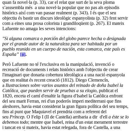
quan fa novel·la (p. 33), car el relat que surt de la seva ploma
s’asssembla més a una novel·la popular que no pas als episodis
històrics així com van passar realment (p. 343). I és que el seu
objectiu és bastir un discurs ideològic espanyolista (p. 32) fent servir
com a eines una prosa colorista i grandiloqüent (p. 267). El mateix
Lafuente no amaga les seves intencions:
"Si alguna comarca o porción del globo parece hecha o designada
por el grande autor de la naturaleza para ser habitada por un
pueblo reunido en un cuerpo de nación, esta comarca, este país es
España”
[ii]
.
Però Lafuente no té l'exclusiva en la manipulació, invenció o
recreació de documents i relats històrics amb l'objectiu de crear
l'imaginari que donaria cobertura ideològica a una nació espanyola
que en realitat és recent creació (1812). Diego Clemencín,
a
Ilustraciones sobre varios asuntos del reinado de doña Isabel la
Católica, que pueden servir de pruebas a su elogio
, publicat el
1820, enceta el camí d'enaltir la figura d'Isabel la Catòlica enfront
del seu marit Ferran, rei d'un poderós imperi mediterrani que fins
aleshores, havia estat considerat la gran figura política del seu temps,
fins al punt que Maquiavel el prendria com a referent del
seu
Príncep.
O Felip I (II de Castella) arribaria a dir d'ell
a éste se lo
debemos todo
; mentre que Isabel, reina d'un estat merament terrestre
i tancat en si mateix, havia estat relegada, fora de Castella, a una