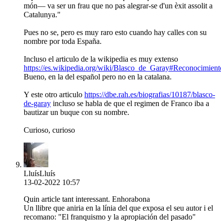
món― va ser un frau que no pas alegrar-se d'un èxit assolit a
Catalunya."
Pues no se, pero es muy raro esto cuando hay calles con su
nombre por toda España.
Incluso el articulo de la wikipedia es muy extenso
https://es.wikipedia.org/wiki/Blasco_de_Garay#Reconocimien
Bueno, en la del español pero no en la catalana.
Y este otro articulo
https://dbe.rah.es/biografias/10187/blasco-
de-garay
incluso se habla de que el regimen de Franco iba a
bautizar un buque con su nombre.
Curioso, curioso
LluísLluís
13-02-2022 10:57
Quin article tant interessant. Enhorabona
Un llibre que aniria en la línia del que exposa el seu autor i el
recomano: "El franquismo y la apropiación del pasado"