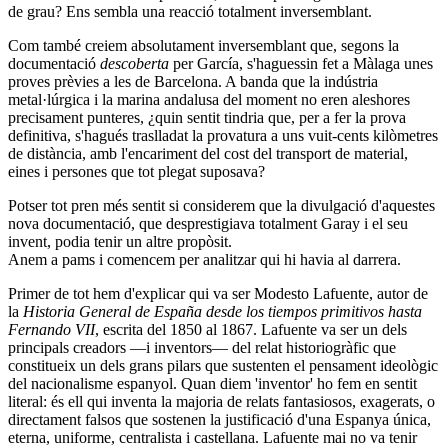
de grau? Ens sembla una reacció totalment inversemblant.
Com també creiem absolutament inversemblant que, segons la
documentació
descoberta
per García, s'haguessin fet a Màlaga unes
proves prèvies a les de Barcelona. A banda que la indústria
metal·lúrgica i la marina andalusa del moment no eren aleshores
precisament punteres, ¿quin sentit tindria que, per a fer la prova
definitiva, s'hagués traslladat la provatura a uns vuit-cents kilòmetres
de distància, amb l'encariment del cost del transport de material,
eines i persones que tot plegat suposava?
Potser tot pren més sentit si considerem que la divulgació d'aquestes
nova documentació, que desprestigiava totalment Garay i el seu
invent, podia tenir un altre propòsit.
Anem a pams i comencem per analitzar qui hi havia al darrera.
Primer de tot hem d'explicar qui va ser Modesto Lafuente, autor de
la
Historia General de España desde los tiempos primitivos hasta
Fernando VII
, escrita del 1850 al 1867. Lafuente va ser un dels
principals creadors ―i inventors― del relat historiogràfic que
constitueix un dels grans pilars que sustenten el pensament ideològic
del nacionalisme espanyol. Quan diem 'inventor' ho fem en sentit
literal: és ell qui inventa la majoria de relats fantasiosos, exagerats, o
directament falsos que sostenen la justificació d'una Espanya única,
eterna, uniforme, centralista i castellana. Lafuente mai no va tenir