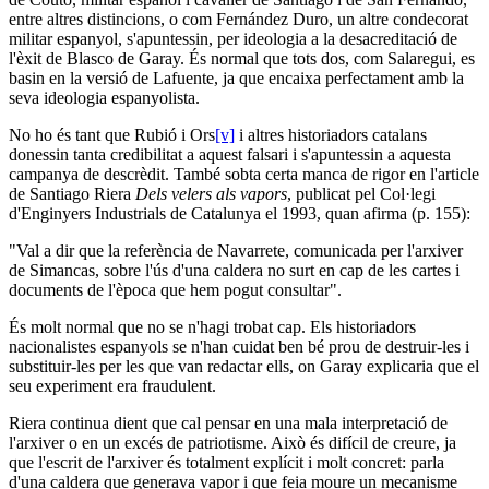
entre altres distincions, o com Fernández Duro, un altre condecorat
militar espanyol, s'apuntessin, per ideologia a la desacreditació de
l'èxit de Blasco de Garay. És normal que tots dos, com Salaregui, es
basin en la versió de Lafuente, ja que encaixa perfectament amb la
seva ideologia espanyolista.
No ho és tant que Rubió i Ors
[v]
i altres historiadors catalans
donessin tanta credibilitat a aquest falsari i s'apuntessin a aquesta
campanya de descrèdit. També sobta certa manca de rigor en l'article
de Santiago Riera
Dels velers als vapors
, publicat pel Col·legi
d'Enginyers Industrials de Catalunya el 1993, quan afirma (p. 155):
"Val a dir que la referència de Navarrete, comunicada per l'arxiver
de Simancas, sobre l'ús d'una caldera no surt en cap de les cartes i
documents de l'època que hem pogut consultar".
És molt normal que no se n'hagi trobat cap. Els historiadors
nacionalistes espanyols se n'han cuidat ben bé prou de destruir-les i
substituir-les per les que van redactar ells, on Garay explicaria que el
seu experiment era fraudulent.
Riera continua dient que cal pensar en una mala interpretació de
l'arxiver o en un excés de patriotisme. Això és difícil de creure, ja
que l'escrit de l'arxiver és totalment explícit i molt concret: parla
d'una caldera que generava vapor i que feia moure un mecanisme