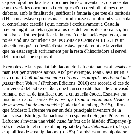
cap escrúpol per falsificar documentació o inventar-la, o a acceptar
com a verídics documents i cròniques d'una credibilitat més que
dubtosa, amb la finalitat de justificar la fantasia que tots els territoris
d'Hispània estaven predestinats a unificar-se i a uniformitzar-se sota
el centralisme castellà i que, només i exclusivament a Castella
havien tingut lloc fets significatius des del temps dels romans i, fins i
tot, abans. Tot per justificar la invenció de la nació espanyola, que
no és sinó una ocurrència de les Corts de Cadis del 1812. Era un
objectiu en què la qüestió d'estat estava per damunt de la veritat i
que ha estat seguit acríticament per la resta d'historiadors al servei
del nacionalisme espanyol.
Exemples de la capacitat fabuladora de Lafuente han estat posats de
manifest per diversos autors. Així per exemple, Joan Cavaller en la
seva obra
L'enfrontament entre catalans i espanyols pel domini del
passat iber. Volum I
(Prohom Edicions, 2010) ens recorda el cas de
la invenció del poble celtíber, que hauria existit abans de la invasió
romana, per tal de justificar que, ja en aquella època, Espanya era
una única nació. Tomás Pérez Vejo, a
España imaginada. Historia
de la invención de una nación
(Galaxia Gutenberg, 2015), afirma
que Modesto Lafuente va ser un dels principals inventors de la
fantasiosa historiografia nacionalista espanyola. Segons Pérez Vejo,
Lafuente s'inventa una visió
castellanista
de la història d'Espanya (p.
67), en estar tot el seu relat impregnat de
filocastellanisme
(p. 95), i
el qualifica de «manipulador» (p. 283). També és un manipulador