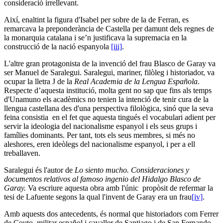
consideració irrellevant.
Així, enaltint la figura d'Isabel per sobre de la de Ferran, es
remarcava la preponderància de Castella per damunt dels regnes de
la monarquia catalana i se’n justificava la supremacia en la
construcció de la nació espanyola
[iii]
.
L'altre gran protagonista de la invenció del frau Blasco de Garay va
ser Manuel de Saralegui. Saralegui, mariner, filòleg i historiador, va
ocupar la lletra J de la
Real Academia de la Lengua Española
.
Respecte d’aquesta institució, molta gent no sap que fins als temps
d'Unamuno els acadèmics no tenien la intenció de tenir cura de la
llengua castellana des d'una perspectiva filològica, sinó que la seva
feina consistia en el fet que aquesta tingués el vocabulari adient per
servir la ideologia del nacionalisme espanyol i els seus grups i
famílies dominants. Per tant, tots els seus membres, si més no
aleshores, eren ideòlegs del nacionalisme espanyol, i per a ell
treballaven.
Saralegui és l'autor de
Lo siento mucho. Consideraciones y
documentos relativos al famoso ingenio del Hidalgo Blasco de
Garay.
Va escriure aquesta obra amb l'únic propòsit de refermar la
tesi de Lafuente segons la qual l'invent de Garay era un frau
[iv]
.
Amb aquests dos antecedents, és normal que historiadors com Ferrer
de Couto, militar español i cavaller de Santiago i de San Fernando,