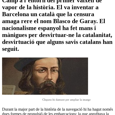
Camp a l’entorn del primer vaixell de
vapor de la història. El va inventar a
Barcelona un català que la censura
amaga rere el nom Blasco de Garay. El
nacionalisme espanyol ha fet mans i
mànigues per desvirtuar-ne la catalanitat,
desvirtuació que alguns savis catalans han
seguit.
Cliqueu-hi damunt per ampliar la imatge
Durant la major part de la història de la navegació hi ha hagut només
dues formes de propulsió de les embarcacions: la que aprofitava la