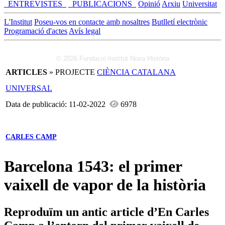
_ENTREVISTES_
_PUBLICACIONS_
Opinió
Arxiu
Universitat
L'Institut
Poseu-vos en contacte amb nosaltres
Butlletí electrònic
Programació d'actes
Avís legal
© 2026 Fundació Institut Nova Història
ARTICLES
» PROJECTE
CIÈNCIA CATALANA
UNIVERSAL
Data de publicació: 11-02-2022
6978
CARLES CAMP
Barcelona 1543: el primer
vaixell de vapor de la història
Reproduïm un antic article d’En Carles