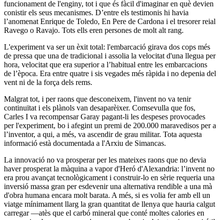
funcionament de l'enginy, tot i que és fàcil d'imaginar en què devien
conistir els seus mecanismes. D’entre els testimonis hi havia
l’anomenat Enrique de Toledo, En Pere de Cardona i el tresorer reial
Ravego o Ravajo. Tots ells eren persones de molt alt rang.
L'experiment va ser un èxit total: l'embarcació girava dos cops més
de pressa que una de tradicional i assolia la velocitat d'una llegua per
hora, velocitat que era superior a l’habitual entre les embarcacions
de l’època. Era entre quatre i sis vegades més ràpida i no depenia del
vent ni de la força dels rems.
Malgrat tot, i per raons que desconeixem, l'invent no va tenir
continuïtat i els plànols van desaparèixer. Comsevulla que fos,
Carles I va recompensar Garay pagant-li les despeses provocades
per l'experiment, bo i afegint un premi de 200.000 maravedisos per a
l’inventor, a qui, a més, va ascendir de grau militar. Tota aquesta
informació està documentada a l'Arxiu de Simancas.
La innovació no va prosperar per les mateixes raons que no devia
haver prosperat la màquina a vapor d'Heró d'Alexandria: l’invent no
era prou avançat tecnològicament i construir-lo en sèrie requeria una
inversió massa gran per esdevenir una alternativa rendible a una mà
d'obra humana encara molt barata. A més, si es volia fer amb ell un
viatge mínimament llarg la gran quantitat de llenya que hauria calgut
carregar ―atès que el carbó mineral que conté moltes calories en