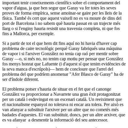
important tenir coneixements científics sobre el comportament del
vapor d'aigua, ja que ben segur que Garay va fer totes les seves
proves de forma empírica, sense amoïnar-se gaire per les lleis de la
física. També és cert que aquest vaixell no es va moure de dins del
port de Barcelona i no sabem què hauria passat en un trajecte més
llarg o si l'enginy hauria resistit una travessia completa, ni que fos
fins a Mallorca, per exemple.
Si a partir de tot el que hem dit fins aquí no hi havia d'haver cap
problema de caire tecnològic perquè Garay fabriqués una màquina
de vapor i si l'arxiver González no tenia cap raó per mentir sobre
Garay ―o, si més no, no tenim cap motiu per pensar que González
fos menys honrat que Lafuente (i d'aquest sí que tenim evidències de
la seva manca d'escrúpols)― hem de concloure que l'arrel del
problema del que podríem anomenar "Afer Blasco de Garay" ha de
ser d'índole diferent.
El problema potser s'hauria de situar en el fet que el canonge
González va proporcionar a Navarrete una gran èxit protagonitzat
per un català i esdevingut en un escenari català. Un reeiximent que
el nacionalisme espanyol no tolerava ni encar ara tolera. Per això es
van afanyar a substituir l'arxiver per un altre que no cometés més
badades d'aquestes. El van substituir, doncs, per un altre arxiver, que
es va afanyar a desmentir la informació del seu antecessor.