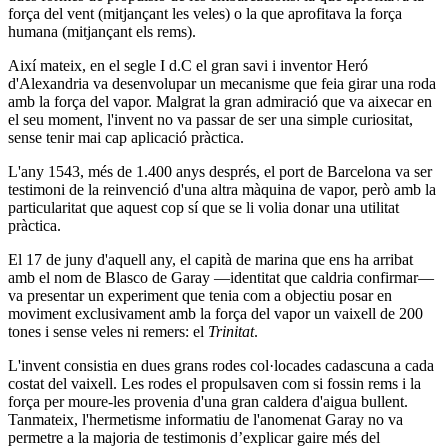
força del vent (mitjançant les veles) o la que aprofitava la força
humana (mitjançant els rems).
Així mateix, en el segle I d.C el gran savi i inventor Heró
d'Alexandria va desenvolupar un mecanisme que feia girar una roda
amb la força del vapor. Malgrat la gran admiració que va aixecar en
el seu moment, l'invent no va passar de ser una simple curiositat,
sense tenir mai cap aplicació pràctica.
L'any 1543, més de 1.400 anys després, el port de Barcelona va ser
testimoni de la reinvenció d'una altra màquina de vapor, però amb la
particularitat que aquest cop sí que se li volia donar una utilitat
pràctica.
El 17 de juny d'aquell any, el capità de marina que ens ha arribat
amb el nom de Blasco de Garay ―identitat que caldria confirmar―
va presentar un experiment que tenia com a objectiu posar en
moviment exclusivament amb la força del vapor un vaixell de 200
tones i sense veles ni remers: el
Trinitat
.
L'invent consistia en dues grans rodes col·locades cadascuna a cada
costat del vaixell. Les rodes el propulsaven com si fossin rems i la
força per moure-les provenia d'una gran caldera d'aigua bullent.
Tanmateix, l'hermetisme informatiu de l'anomenat Garay no va
permetre a la majoria de testimonis d’explicar gaire més del