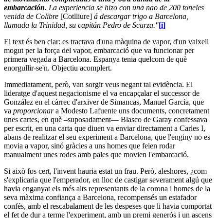
embarcación
. La experiencia se hizo con una nao de 200 toneles
venida de Colibre
[Cotlliure]
á descargar trigo a Barcelona,
llamada la Trinidad, su capitán Pedro de Scarza."
[i]
El text és ben clar: es tractava d'una màquina de vapor, d'un vaixell
mogut per la força del vapor, embarcació que va funcionar per
primera vegada a Barcelona. Espanya tenia quelcom de què
enorgullir-se'n. Objectiu acomplert.
Immediatament, però, van sorgir veus negant tal evidència. El
lideratge d'aquest negacionisme el va encapçalar el successor de
González en el càrrec d'arxiver de Simancas, Manuel García, que
va
proporcionar
a Modesto Lafuente uns documents, concretament
unes cartes, en què –suposadament― Blasco de Garay confessava
per escrit, en una carta que diuen va enviar directament a Carles I,
abans de realitzar el seu experiment a Barcelona, que l'enginy no es
movia a vapor, sinó gràcies a uns homes que feien rodar
manualment unes rodes amb pales que movien l'embarcació.
Si això fos cert, l'invent hauria estat un frau. Però, aleshores, ¿com
s'explicaria que l'emperador, en lloc de castigar severament algú que
havia enganyat els més alts representants de la corona i homes de la
seva màxima confiança a Barcelona, recompensés un estafador
confés, amb el rescabalament de les despeses que li havia comportat
el fet de dur a terme l'experiment, amb un premi generós i un ascens