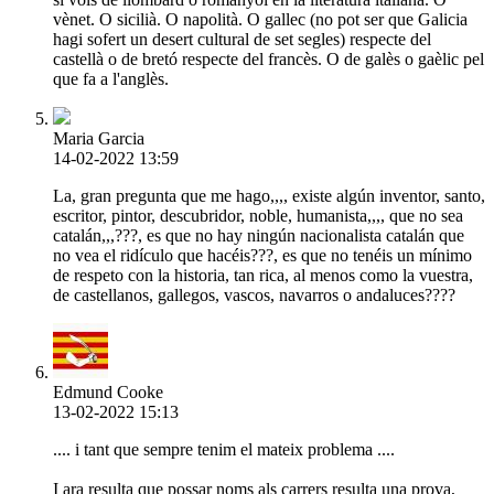
vènet. O sicilià. O napolità. O gallec (no pot ser que Galicia
hagi sofert un desert cultural de set segles) respecte del
castellà o de bretó respecte del francès. O de galès o gaèlic pel
que fa a l'anglès.
Maria Garcia
14-02-2022 13:59
La, gran pregunta que me hago,,,, existe algún inventor, santo,
escritor, pintor, descubridor, noble, humanista,,,, que no sea
catalán,,,???, es que no hay ningún nacionalista catalán que
no vea el ridículo que hacéis???, es que no tenéis un mínimo
de respeto con la historia, tan rica, al menos como la vuestra,
de castellanos, gallegos, vascos, navarros o andaluces????
Edmund Cooke
13-02-2022 15:13
.... i tant que sempre tenim el mateix problema ....
I ara resulta que possar noms als carrers resulta una prova,