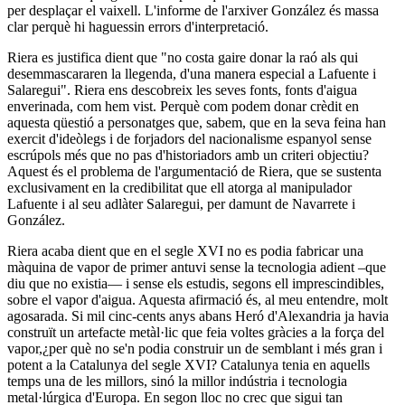
per desplaçar el vaixell. L'informe de l'arxiver González és massa
clar perquè hi haguessin errors d'interpretació.
Riera es justifica dient que "no costa gaire donar la raó als qui
desemmascararen la llegenda, d'una manera especial a Lafuente i
Salaregui". Riera ens descobreix les seves fonts, fonts d'aigua
enverinada, com hem vist. Perquè com podem donar crèdit en
aquesta qüestió a personatges que, sabem, que en la seva feina han
exercit d'ideòlegs i de forjadors del nacionalisme espanyol sense
escrúpols més que no pas d'historiadors amb un criteri objectiu?
Aquest és el problema de l'argumentació de Riera, que se sustenta
exclusivament en la credibilitat que ell atorga al manipulador
Lafuente i al seu adlàter Salaregui, per damunt de Navarrete i
González.
Riera acaba dient que en el segle XVI no es podia fabricar una
màquina de vapor de primer antuvi sense la tecnologia adient –que
diu que no existia― i sense els estudis, segons ell imprescindibles,
sobre el vapor d'aigua. Aquesta afirmació és, al meu entendre, molt
agosarada. Si mil cinc-cents anys abans Heró d'Alexandria ja havia
construït un artefacte metàl·lic que feia voltes gràcies a la força del
vapor,¿per què no se'n podia construir un de semblant i més gran i
potent a la Catalunya del segle XVI? Catalunya tenia en aquells
temps una de les millors, sinó la millor indústria i tecnologia
metal·lúrgica d'Europa. En segon lloc no crec que sigui tan