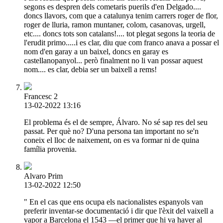
segons es despren dels cometaris puerils d'en Delgado....
doncs llavors, com que a catalunya tenim carrers roger de flor,
roger de lluria, ramon muntaner, colom, casanovas, urgell,
etc.... doncs tots son catalans!.... tot plegat segons la teoria de
l'erudit primo.....i es clar, diu que com franco anava a possar el
nom d'en garay a un baixel, doncs en garay es
castellanopanyol... però finalment no li van possar aquest
nom.... es clar, debia ser un baixell a rems!
Francesc 2
13-02-2022 13:16
El problema és el de sempre, Álvaro. No sé sap res del seu
passat. Per què no? D'una persona tan important no se'n
coneix el lloc de naixement, on es va formar ni de quina
família provenia.
Alvaro Prim
13-02-2022 12:50
" En el cas que ens ocupa els nacionalistes espanyols van
preferir inventar-se documentació i dir que l'èxit del vaixell a
vapor a Barcelona el 1543 ―el primer que hi va haver al