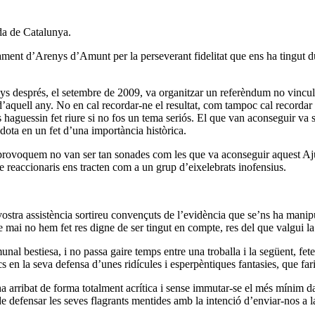
da de Catalunya.
ment d’Arenys d’Amunt per la perseverant fidelitat que ens ha tingut du
nys després, el setembre de 2009, va organitzar un referèndum no vincul
d’aquell any. No en cal recordar-ne el resultat, com tampoc cal recordar
haguessin fet riure si no fos un tema seriós. El que van aconseguir va s
ota en un fet d’una importància històrica.
rovoquem no van ser tan sonades com les que va aconseguir aquest Ajunt
de reaccionaris ens tracten com a un grup d’eixelebrats inofensius.
stra assistència sortireu convençuts de l’evidència que se’ns ha manipula
 mai no hem fet res digne de ser tingut en compte, res del que valgui la
l bestiesa, i no passa gaire temps entre una troballa i la següent, fet
s en la seva defensa d’unes ridícules i esperpèntiques fantasies, que fari
 arribat de forma totalment acrítica i sense immutar-se el més mínim da
 de defensar les seves flagrants mentides amb la intenció d’enviar-nos a la