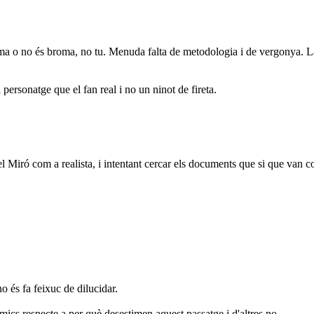
broma o no és broma, no tu. Menuda falta de metodologia i de vergonya. L
ersonatge que el fan real i no un ninot de fireta.
l Miró com a realista, i intentant cercar els documents que si que van co
 és fa feixuc de dilucidar.
mics respecte a per què desestimen aquest passatge i d'altres no.