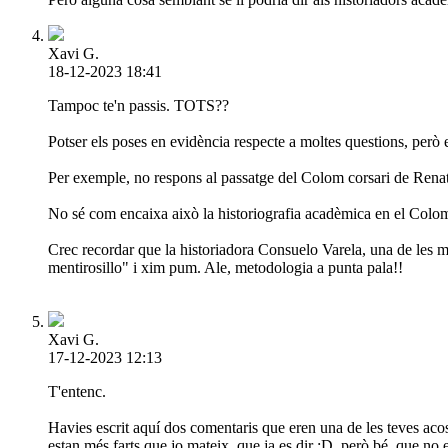
Xavi G.
18-12-2023 18:41
Tampoc te'n passis. TOTS??
Potser els poses en evidència respecte a moltes questions, però 
Per exemple, no respons al passatge del Colom corsari de Renat
No sé com encaixa això la historiografia acadèmica en el Col
Crec recordar que la historiadora Consuelo Varela, una de les 
mentirosillo" i xim pum. Ale, metodologia a punta pala!!
Xavi G.
17-12-2023 12:13
T'entenc.
Havies escrit aquí dos comentaris que eren una de les teves acost
estan més farts que jo mateix, que ja es dir :D, però bé, que no 