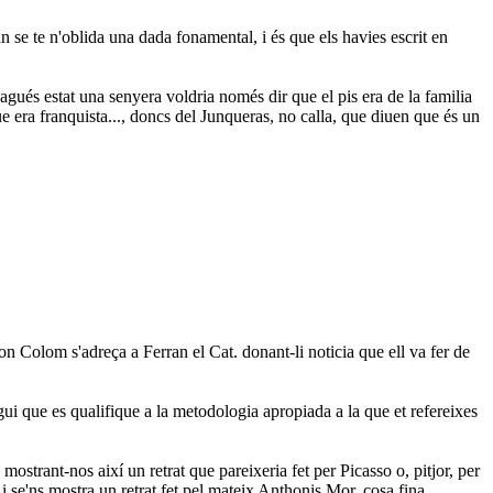
 se te n'oblida una dada fonamental, i és que els havies escrit en
agués estat una senyera voldria només dir que el pis era de la familia
ue era franquista..., doncs del Junqueras, no calla, que diuen que és un
on Colom s'adreça a Ferran el Cat. donant-li noticia que ell va fer de
i que es qualifique a la metodologia apropiada a la que et refereixes
ostrant-nos així un retrat que pareixeria fet per Picasso o, pitjor, per
i se'ns mostra un retrat fet pel mateix Anthonis Mor, cosa fina.