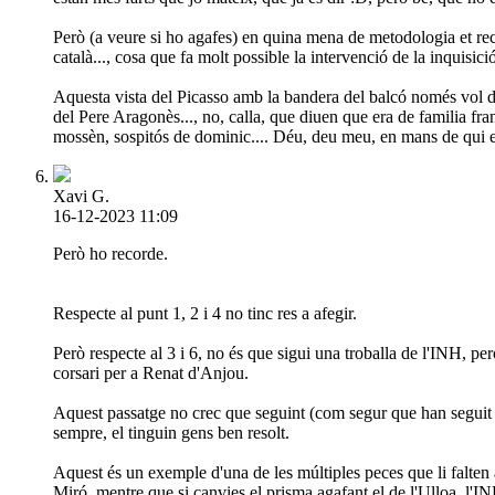
Però (a veure si ho agafes) en quina mena de metodologia et reco
català..., cosa que fa molt possible la intervenció de la inquisici
Aquesta vista del Picasso amb la bandera del balcó només vol dir
del Pere Aragonès..., no, calla, que diuen que era de familia fra
mossèn, sospitós de dominic.... Déu, deu meu, en mans de qui e
Xavi G.
16-12-2023 11:09
Però ho recorde.
Respecte al punt 1, 2 i 4 no tinc res a afegir.
Però respecte al 3 i 6, no és que sigui una troballa de l'INH, pe
corsari per a Renat d'Anjou.
Aquest passatge no crec que seguint (com segur que han seguit e
sempre, el tinguin gens ben resolt.
Aquest és un exemple d'una de les múltiples peces que li falten a
Miró, mentre que si canvies el prisma agafant el de l'Ulloa, l'I