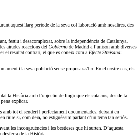
rant aquest llarg període de la seva col·laboració amb nosaltres, des
ant, festiu i desacomplexat, sobre la independència de Catalunya,
 les aïrades reaccions del
Gobierno
de Madrid a l’uníson amb diverses
er el resultat contrari, el que es coneix com a
Efecte Streisand
:
ament i la seva població sense proposar-s’ho. En el nostre cas, els
t la Història amb l’objectiu de fingir que els catalans, des de fa
 pena explicar.
es amb tot el senderi i perfectament documentades, deixant en
en riure si, com deia, no estiguéssim parlant d’un tema tan seriós.
vant les incongruències i les bestieses que hi surten. D’aquesta
 desferra de la Història.