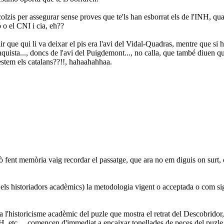
lzis per assegurar sense proves que te'ls han esborrat els de l'INH, quan
ó o el CNI i cia, eh??
 que qui li va deixar el pis era l'avi del Vidal-Quadras, mentre que si h
nquista..., doncs de l'avi del Puigdemont..., no calla, que també diuen q
stem els catalans??!!, hahaahahhaa.
rò fent memòria vaig recordar el passatge, que ara no em diguis on surt, 
ls historiadors acadèmics) la metodologia vigent o acceptada o com sigu
 l'historicisme acadèmic del puzle que mostra el retrat del Descobridor, m
NH, etc..., comencen d'immediat a encaixar tonellades de peces del puzle 