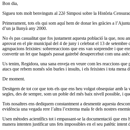
Bon dia,
Sigueu tots molt benvinguts al 22è Simposi sobre la Història Censura
Primerament, tots els qui som aquí hem de donar les gràcies a l’Ajunta
d’un ja llunyà any 2000.
No és pas casualitat que fos justament aquesta població la que, nou a
aprovat en el ple municipal del 4 de juny i celebrat el 13 de setembre 
agrupacions feixistes: sobrereaccions que ens van sorprendre i que ens 
convertir un fet que hagués passat gairebé desapercebut com una anècd
Us tenim, Regidora, una sana enveja en veure com les reaccions que p
atacs que rebem només són burles i insults, i els feixistes i tota mena 
De moment.
Desitgem de tot cor que tots els que ens heu volgut obsequiar amb la vo
segles, des de sempre, som un poble del més baix nivell possible, i que
Tots nosaltres ens dediquem constantment a desmentir aquesta descomuna
evidència una vegada rere l’altra l’extrema mala fe dels nostres enemic
Usen mètodes acientífics tot i empassant-se la documentació que ens ha
manera intenten justificar uns fets impossibles en el seu patètic intent