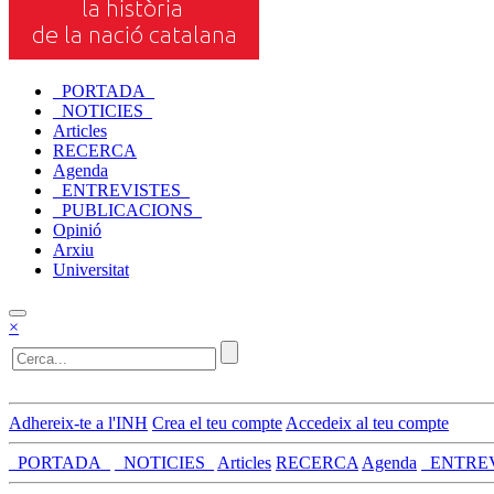
_PORTADA_
_NOTICIES_
Articles
RECERCA
Agenda
_ENTREVISTES_
_PUBLICACIONS_
Opinió
Arxiu
Universitat
×
Adhereix-te a l'INH
Crea el teu compte
Accedeix al teu compte
_PORTADA_
_NOTICIES_
Articles
RECERCA
Agenda
_ENTRE