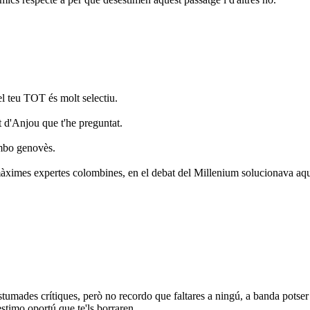
el teu TOT és molt selectiu.
 d'Anjou que t'he preguntat.
ombo genovès.
màximes expertes colombines, en el debat del Millenium solucionava aqu
umades crítiques, però no recordo que faltares a ningú, a banda potser d
estimo oportú que te'ls borraren.