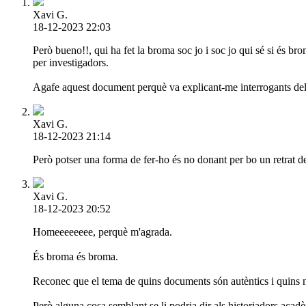
Xavi G.
18-12-2023 22:03
Però bueno!!, qui ha fet la broma soc jo i soc jo qui sé si és 
per investigadors.
Agafe aquest document perquè va explicant-me interrogants del p
Xavi G.
18-12-2023 21:14
Però potser una forma de fer-ho és no donant per bo un retrat de
Xavi G.
18-12-2023 20:52
Homeeeeeeee, perquè m'agrada.
És broma és broma.
Reconec que el tema de quins documents són autèntics i quins no
Però alguna cosa semblant se li podria dir als historiadors acadè