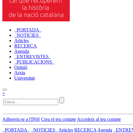
_PORTADA_
_NOTICIES_
Articles
RECERCA
Agenda
_ENTREVISTES_
_PUBLICACIONS_
Opinió
Arxiu
Universitat
×
Adhereix-te a l'INH
Crea el teu compte
Accedeix al teu compte
_PORTADA_
_NOTICIES_
Articles
RECERCA
Agenda
_ENTRE