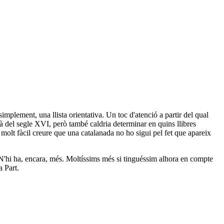
simplement, una llista orientativa. Un toc d'atenció a partir del qual
là del segle XVI, però també caldria determinar en quins llibres
s molt fàcil creure que una catalanada no ho sigui pel fet que apareix
s. N'hi ha, encara, més. Moltíssims més si tinguéssim alhora en compte
a Part.