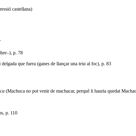
essió castellana)
7
ibre–), p. 78
 i delgada que fuera (ganes de llançar una
teia
al foc), p. 83
ca
(Machuca no pot venir de machacar, perquè li hauria quedat Machaca.
s, p. 110