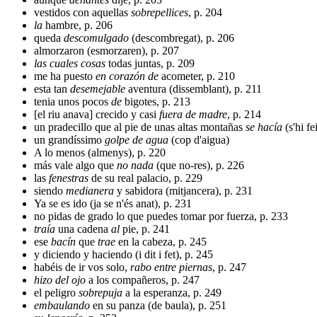
vestidos con aquellas
sobrepellices
, p. 204
la
hambre, p. 206
queda
descomulgado
(descombregat), p. 206
almorzaron (esmorzaren), p. 207
las cuales cosas
todas juntas, p. 209
me ha puesto
en corazón de
acometer, p. 210
esta tan
desemejable
aventura (dissemblant), p. 211
tenia unos pocos
de
bigotes, p. 213
[el riu anava] crecido y casi
fuera de madre
, p. 214
un pradecillo que al pie de unas altas montañas
se hacía
(s'hi fe
un grandíssimo
golpe de agua
(cop d'aigua)
A lo menos (almenys), p. 220
más vale algo que
no nada
(que no-res), p. 226
las
fenestras
de su real palacio, p. 229
siendo
medianera
y sabidora (mitjancera), p. 231
Ya se es ido (ja se n'és anat), p. 231
no pidas de grado lo que puedes tomar por fuerza, p. 233
traía
una cadena
al
pie, p. 241
ese
bacín
que
trae
en la cabeza, p. 245
y diciendo y haciendo (i dit i fet), p. 245
habéis de ir vos solo,
rabo entre piernas
, p. 247
hizo del ojo
a los compañeros, p. 247
el peligro
sobrepuja
a la esperanza, p. 249
embaulando
en su panza (de baula), p. 251