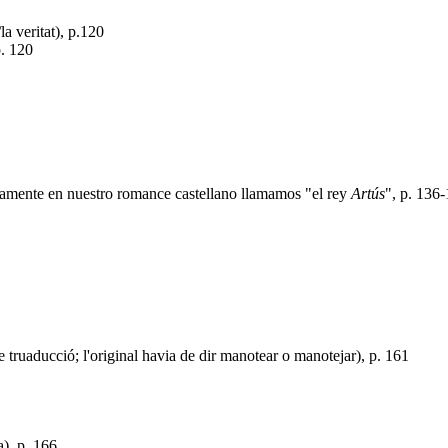
/la veritat), p.120
p. 120
nuamente en nuestro romance castellano llamamos "el rey
Artús
", p. 136
 truaducció; l'original havia de dir manotear o manotejar), p. 161
a), p. 166