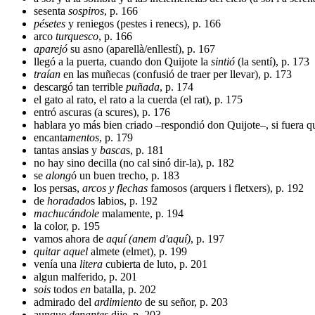
sesenta
sospiros
, p. 166
pésetes
y reniegos (pestes i renecs), p. 166
arco
turquesco
, p. 166
aparejó
su asno (aparellà/enllestí), p. 167
llegó a la puerta, cuando don Quijote la
sintió
(la sentí), p. 173
traían
en las muñecas (confusió de traer per llevar), p. 173
descargó tan terrible
puñada
, p. 174
el gato al rato, el rato a la cuerda (el rat), p. 175
entró ascuras (a scures), p. 176
hablara yo más bien criado –respondió don Quijote–, si fuera qu
encanta
mentos
, p. 179
tantas ansias y
basca
s, p. 181
no hay sino decilla (no cal sinó dir-la), p. 182
se
along
ó un buen trecho, p. 183
los persas,
arcos y flechas
famosos (arquers i fletxers), p. 192
de
horadado
s labios, p. 192
machucándole
malamente, p. 194
la color, p. 195
vamos ahora de
aquí (anem d'aquí)
, p. 197
quitar aquel
almete (elmet), p. 199
venía una
litera
cubierta de luto, p. 201
algun malferido, p. 201
sois
todos
en
batalla, p. 202
admirado del
ardimiento
de su señor, p. 203
aunque
denantes
dije, p. 203