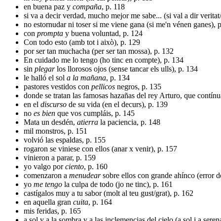
en buena paz y
compaña
, p. 118
si va a decir verdad, mucho mejor me sabe...
(si val a dir veritat
no estornudar ni toser si me viene gana (si me'n vénen ganes), 
con
prompta
y buena voluntad, p. 124
Con todo esto (amb tot i això), p. 129
por ser tan muchacha (per ser tan mossa), p. 132
En cuidado me lo tengo (ho tinc en compte), p. 134
sin
plegar
los llorosos ojos (sense tancar els ulls), p. 134
le halló el sol
a la mañana
, p. 134
pastores vestidos con
pellicos
negros, p. 135
donde se tratan las famosas hazañas del rey Arturo, que contí
en el
discurso
de su vida (en el decurs), p. 139
no
es bien
que vos cumpláis, p. 145
Mata un desdén,
atierra
la paciencia, p. 148
mil monstros, p. 151
volvió las espaldas, p. 155
rogaron se viniese con ellos (anar x venir), p. 157
vinieron a parar, p. 159
yo valgo por
ciento
, p. 160
comenzaron a
menudear
sobre ellos con grande ahínco (error de
yo
me tengo
la culpa de todo (jo ne tinc), p. 161
castígalos muy a tu sabor (molt al teu gust/grat), p. 162
en aquella gran
cuita
, p. 164
mis feridas, p. 165
a sol y a la sombra y a las inclemencias del cielo (a sol i a seren