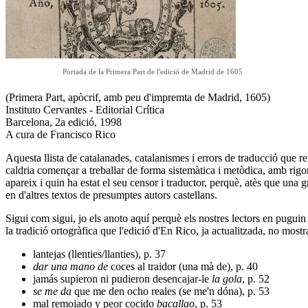
Portada de la Primera Part de l'edició de Madrid de 1605
(Primera Part, apòcrif, amb peu d'impremta de Madrid, 1605)
Instituto Cervantes - Editorial Crítica
Barcelona, 2a edició, 1998
A cura de Francisco Rico
Aquesta llista de catalanades, catalanismes i errors de traducció que rem
caldria començar a treballar de forma sistemàtica i metòdica, amb rigor
apareix i quin ha estat el seu censor i traductor, perquè, atès que una 
en d'altres textos de presumptes autors castellans.
Sigui com sigui, jo els anoto aquí perquè els nostres lectors en puguin
la tradició ortogràfica que l'edició d'En Rico, ja actualitzada, no most
lantejas (llenties/llanties), p. 37
dar una mano de
coces al traidor (una mà de), p. 40
jamás supieron ni pudieron desencajar-le
la gola
, p. 52
se me da
que me den ocho reales (se me'n dóna), p. 53
mal remojado y peor cocido
bacallao
, p. 53