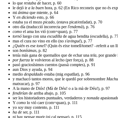
lo que
restaba de
hacer, p. 60
le dejó ir
a la buen
hora, p. 62 (En Rico reconeix que no és expr
mi
ánima
que miente, p. 64
Y
en diciendo
esto, p. 66
estaba ya el mozo
picado
, (estava picat/enfadat), p. 70
otro día (traducció incorrecta per
l'endemà
), p. 76
como
el ama los vió (com=quan), p. 77
tornó
luego con una
escudilla
de agua bendita (escudella), p. 7
mas el cura no vino en ello (no
s'avingué
), p. 77
¿
Quién
es ese
tonel
? (Quin és eixe tomell/tomet? –referit a un ll
son
bonísimas
, p. 82
tenía más gana de quemallos que de echar una
tela
, por grande
por fuerza
le volvieron al lecho (per força), p. 88
pasó graciosísimos cuentos (passà comptes), p. 91
aun Dios y ayuda, p. 94
medio
despaldado
estaba (mig espatllat), p. 96
y machacó tantos moros, que le quedó por sobrenombre
Machu
matxucar), p. 97
A la mano de Diós! (Mà de Déu! o a la mà de Déu!), p. 97
fendirían
de arriba abajo, p. 105
ser los historiadores puntuales, verdaderos y
nonada
apasionado
Y
como
lo vió caer (com=quan), p. 111
yo
soy
muy contento, p. 111
ha de
ser, p. 111
ni hay pensar morir (ni cal pensar), p. 115