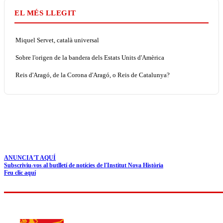
EL MÉS LLEGIT
Miquel Servet, català universal
Sobre l'origen de la bandera dels Estats Units d'Amèrica
Reis d'Aragó, de la Corona d'Aragó, o Reis de Catalunya?
ANUNCIA'T AQUÍ
Subscriviu-vos al butlletí de notícies de l'Institut Nova Història
Feu clic aquí