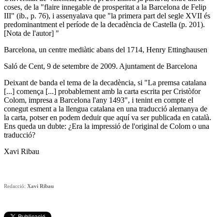
coses, de la "flaire innegable de prosperitat a la Barcelona de Felip
III" (ib., p. 76), i assenyalava que "la primera part del segle XVII és
predominantment el període de la decadència de Castella (p. 201).
[Nota de l'autor] "
Barcelona, un centre mediàtic abans del 1714, Henry Ettinghausen
Saló de Cent, 9 de setembre de 2009. Ajuntament de Barcelona
Deixant de banda el tema de la decadència, si "La premsa catalana
[...] comença [...] probablement amb la carta escrita per Cristòfor
Colom, impresa a Barcelona l'any 1493", i tenint en compte el
conegut esment a la llengua catalana en una traducció alemanya de
la carta, potser en podem deduir que aquí va ser publicada en català.
Ens queda un dubte: ¿Era la impressió de l'original de Colom o una
traducció?
Xavi Ribau
Redacció:
Xavi Ribau