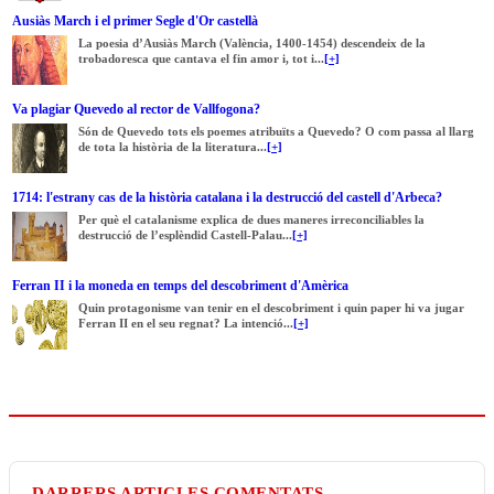
Ausiàs March i el primer Segle d'Or castellà
La poesia d’Ausiàs March (València, 1400-1454) descendeix de la
trobadoresca que cantava el fin amor i, tot i...
[+]
Va plagiar Quevedo al rector de Vallfogona?
Són de Quevedo tots els poemes atribuïts a Quevedo? O com passa al llarg
de tota la història de la literatura...
[+]
1714: l'estrany cas de la història catalana i la destrucció del castell d'Arbeca?
Per què el catalanisme explica de dues maneres irreconciliables la
destrucció de l’esplèndid Castell-Palau...
[+]
Ferran II i la moneda en temps del descobriment d'Amèrica
Quin protagonisme van tenir en el descobriment i quin paper hi va jugar
Ferran II en el seu regnat? La intenció...
[+]
DARRERS ARTICLES COMENTATS