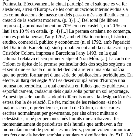
Península. Efectivament, la ciutat participà en el salt que es va fer
aleshores, arreu d'Europa, de les comunicacions interindividuals a
les comunicacions de massa: un dels passos més significatius en la
creació de la societat moderna. (p. 3) [...] Del total [de llibres
impresos], aproximadament un 70% eren en castellà, un 20 % en
llatí i un 10 % en català. (p. 4) [...] La premsa catalana no comença,
com es podria pensar, l'any 1762, amb el Diario curioso, histórico,
erudito, comercial, público y económico (ni el 1792, amb l'aparició
del Diario de Barcelona), sinó probablement amb la carta escrita per
Cristòfor Colom, impresa a Barcelona l'any 1493, en la qual
l'almirall relatava el seu primer viatge al Nou Món. [...] La carta de
Colom és típica de la premsa peninsular dels dos segles següents en
el sentit que es tracta d'un fullet dedicat a referir una sola notícia i
que no pretèn formar prt d'una sèrie de publicacions periòdiques. En
efecte, al llarg del segle XVI es desenvolupà arreu d'Europa una
premsa preperiòdica, la qual consistia en fullets que es publicaven
esporàdicament, cadascun dels quals solia portar un sol reportatge.
Aquest tipus de pamflets adquirí diferents noms i la designació més
estesa fou la de relació. De fet, moltes de les relacions -si no la
majoria- eren, o pretenien ser, com la de Colom, cartes: cartes
escrites normalment per governants, per alts càrrec militars o
eclesiàstics, o bé per persones més humils que arribaven a fer
momentàniament de periodistes més humils que arribaven a fer
momentàniament de periodistes amateurs, perquè volien comunicar
uns fets que els havien semblat singulars o significatius. (p. 5) [...] Al