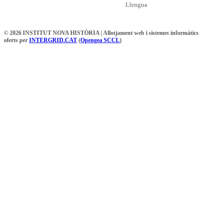
Llengua
© 2026 INSTITUT NOVA HISTÒRIA | Allotjament web i sistemes informàtics
oferts per
INTERGRID.CAT
(
Opengea SCCL
)