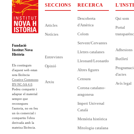
SECCIONS
RECERCA
L'INST
Descoberta
Qui som
d'Amèrica
Articles
Portal
Colom
transparènc
Notícies
Servent/Cervantes
Fundació
Adhesions
Institut Nova
Lletres catalanes
Història
Entrevistes
Butlletí
Lleonard/Leonardo
Els continguts
Opinió
Programaci
Altres figures
d'aquest web estan
d'actes
sota llicència
Censura
Creative Commons
Arxiu
Avís legal
BY-NC-SA 4.0
.
Corona catalano-
Podeu compartir i
adaptar el material
aragonesa
sempre que
Imperi Universal
reconegueu
l'autoria, no en feu
Català
un ús comercial i
compartiu l'obra
Memòria històrica
derivada amb la
mateixa llicència.
Mitologia catalana