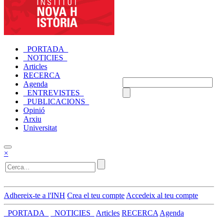
_PORTADA_
_NOTICIES_
Articles
RECERCA
Agenda
_ENTREVISTES_
_PUBLICACIONS_
Opinió
Arxiu
Universitat
×
Adhereix-te a l'INH
Crea el teu compte
Accedeix al teu compte
_PORTADA_
_NOTICIES_
Articles
RECERCA
Agenda