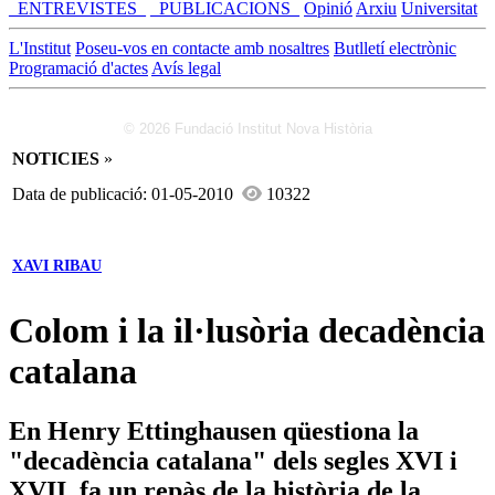
_ENTREVISTES_
_PUBLICACIONS_
Opinió
Arxiu
Universitat
L'Institut
Poseu-vos en contacte amb nosaltres
Butlletí electrònic
Programació d'actes
Avís legal
© 2026 Fundació Institut Nova Història
NOTICIES
»
Data de publicació: 01-05-2010
10322
XAVI RIBAU
Colom i la il·lusòria decadència
catalana
En Henry Ettinghausen qüestiona la
"decadència catalana" dels segles XVI i
XVII, fa un repàs de la història de la