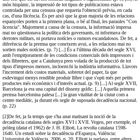
món hispànic, la impressió de tot tipus de publicacions estava
controlada per una censura que requeria l'obtenció prèvia, en cada
cas, d'una llicència. És per això que la gran majoria de les relacions
espanyoles porten a la primera plana, o bé al final, les paraules "Con
licencia". Majorment a causa de la censura, la informació impresa
mai no qüestionava la política dels governants, ni informava de
derrotes militars, ni portava notícies o rumors escandalosos. De fet, a
diferència de la premsa que coneixem avui, a les relacions mai no
sortien males notícies. (p. 7) [...] És a l'última dècada del segle XVI,
amb l'empitjorament de les condicions comercials dels impressors i
dels llibreters, que a Catalunya pren volada de la producció de tot
tipus d'impresos menors, incloent-hi la indústria informativa. Llavors
l'increment dels costos materials, sobretot del paper, fa que
esdevingui menys rendible produir llibre i que s'opti més per petits
productes més econòmics i d'interès actual. (p. 9) [...] Al segle XVII,
Barcelona ja era una capital del disseny gràfic. [...] Aquella primera
premsa barcelonina palesa [...] la gran vitalitat de la ciutat com a
centre mediàtic, ja durant els segle de suposada decadència nacional.
(p. 22)
[2]De fet, ja fa temps que s'ha anat matisant la noció de la
decadència catalana dels segles XVI i XVII. Vegeu, per exemple, el
pròleg (datat el 1962) de J. H. Elliott, La revolta catalana 1598-
1640. Un estudi sobre la decadència d'Espanya, València:
Universitat de València, 2006, p. 20. Elliott ja parlava, entre altres