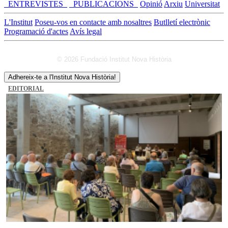
_ENTREVISTES_
_PUBLICACIONS_
Opinió
Arxiu
Universitat
L'Institut
Poseu-vos en contacte amb nosaltres
Butlletí electrònic
Programació d'actes
Avís legal
© 2026 Fundació Institut Nova Història
Adhereix-te a l'Institut Nova Història!
EDITORIAL