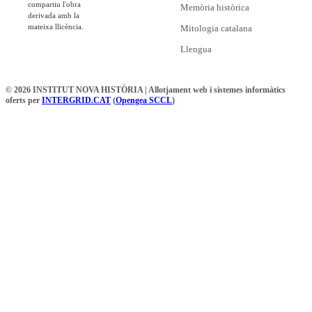
compartiu l'obra
Memòria històrica
derivada amb la
mateixa llicència.
Mitologia catalana
Llengua
© 2026 INSTITUT NOVA HISTÒRIA | Allotjament web i sistemes informàtics
oferts per
INTERGRID.CAT
(
Opengea SCCL
)