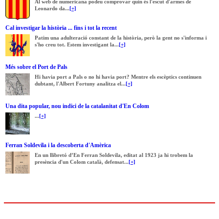
Al web de numericana podeu comprovar quin és l'escut d'armes de
Leonardo da...
[+]
Cal investigar la història ... fins i tot la recent
Patim una adulteració constant de la història, però la gent no s'informa i
s'ho creu tot. Estem investigant la...
[+]
Més sobre el Port de Pals
Hi havia port a Pals o no hi havia port? Mentre els escèptics continuen
dubtant, l'Albert Fortuny analitza el...
[+]
Una dita popular, nou indici de la catalanitat d'En Colom
...
[+]
Ferran Soldevila i la descoberta d'Amèrica
En un llibretó d’En Ferran Soldevila, editat al 1923 ja hi trobem la
presència d'un Colom català, defensat...
[+]