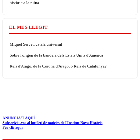
històric a la ruïna
EL MÉS LLEGIT
Miquel Servet, català universal
Sobre l'origen de la bandera dels Estats Units d'Amèrica
Reis d'Aragó, de la Corona d'Aragó, o Reis de Catalunya?
ANUNCIA'T AQUÍ
Subscriviu-vos al butlletí de notícies de l'Institut Nova Història
Feu clic aquí