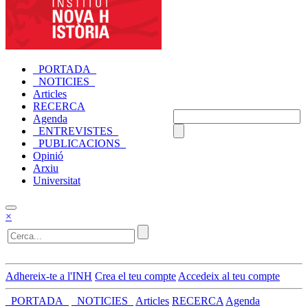
_PORTADA_
_NOTICIES_
Articles
RECERCA
Agenda
_ENTREVISTES_
_PUBLICACIONS_
Opinió
Arxiu
Universitat
×
Adhereix-te a l'INH
Crea el teu compte
Accedeix al teu compte
_PORTADA_
_NOTICIES_
Articles
RECERCA
Agenda