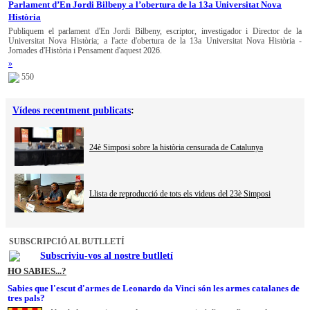
Parlament d’En Jordi Bilbeny a l’obertura de la 13a Universitat Nova
Història
Publiquem el parlament d'En Jordi Bilbeny, escriptor, investigador i Director de la
Universitat Nova Història; a l'acte d'obertura de la 13a Universitat Nova Història -
Jornades d'Història i Pensament d'aquest 2026.
»
550
Vídeos recentment publicats
:
24è Simposi sobre la història censurada de Catalunya
Llista de reproducció de tots els videus del 23è Simposi
SUBSCRIPCIÓ AL BUTLLETÍ
Subscriviu-vos al nostre butlletí
HO SABIES...?
Sabies que l'escut d'armes de Leonardo da Vinci són les armes catalanes de
tres pals?