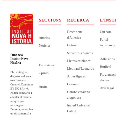
SECCIONS
RECERCA
L'INST
Descoberta
Qui som
d'Amèrica
Articles
Portal
Colom
transparènc
Notícies
Servent/Cervantes
Fundació
Adhesions
Institut Nova
Lletres catalanes
Història
Entrevistes
Butlletí
Lleonard/Leonardo
Els continguts
Opinió
Programaci
Altres figures
d'aquest web estan
d'actes
sota llicència
Censura
Creative Commons
Arxiu
Avís legal
BY-NC-SA 4.0
.
Corona catalano-
Podeu compartir i
adaptar el material
aragonesa
sempre que
Imperi Universal
reconegueu
l'autoria, no en feu
Català
un ús comercial i