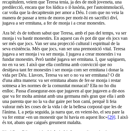
recapitulem, veiem que Teresa tenia, ja des de molt joveneta, una
predilecció, encara que fos lúdica o il·lusòria, per l'autoimmolació,
car volia que la decapitessin per amor a Déu. I com que no veia la
manera de passar a terra de moros per morir-hi en sacrifici diví,
jugava a ser ermitana, a fer de monja i a crear monestirs.
Ara bé: és de tothom sabut que Teresa, amb el pas del temps, va ser
monja i va bastir monestirs. En aquest cas és pot dir que els jocs van
ser més que jocs. Van ser una projecció cultural i espiritual de la
seva existència. Més que jocs, van ser una premonició vital. Teresa
jugava a ser monja i va ser monja. I jugava a crear monestirs i va
fundar monestirs. Però també jugava ser ermitana. I, que sapiguem,
no en va ser. I això que ella confirma amb convicció que no
desitjava tant fer monestirs i ser monja com ser ermitana i donar la
vida per Déu. Llavors, Teresa va ser o no va ser ermitana? O dit
d'una altra manera: va ser ermitana abans de fer-se monja i restar
sotmesa a les normes de la comunitat monacal? Ella no ho diu
enlloc. Passa d'assegurar-nos que jugaven al que jugaven a dir-nos
que va fer molta amistat amb una germana més gran que ella i amb
una parenta que no la va dur gaire per bon camí, perquè li feia
valorar més les coses de la vida i de la bellesa corporal que les de
l'ànima. I, a petja seguida, ja narra que, en veient-ho, el seu pare la
va fer entrar «en un monestir que hi havia en aquest lloc»
[29]
. I això
és tot, abans que caigués greument malalta.