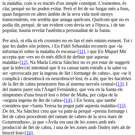
la malaltia, com si es tractés d'un simple constipat. L'esmenten, és
clar, perquè no ho poden evitar. Però el fet de no furgar més a fons,
quan furgaven en altres àmbits de la seva vida molt menys
transcendents, em sembla que amaga quelcom. Quelcom que no es
podia dir, perquè, de tan evident com devia ser a l'època, i de tan
popular, hauria revelat l'autèntica personalitat de la Santa.
Per això, ni ella ni els cronistes no en fan el més mínim esment. Tot i
que les dades són pobres, i En Fidel Sebastián reconeix que «la
informació sobre la malaltia és escassa»
[11]
, i que En Miquel Mir
accepta que «res no és més difícil de definir que aquesta
malaltia»
[12]
, Na María Leticia Sánchez no es pot estar de suggerir
que la infecció intestinal que li va causar tants estralls a la salut va
ser «provocada per la ingesta de llet i formatge de cabra», que «se li
complicà i desembocà en neurobrucel·losi; és a dir, que les bactèries
de la llet de cabra penetraren fins al sistema nerviós central»
[13]
. I
del mateix parer són l'Ángel Fernández, que veu en la Santa els
símptomes d'una brucel·losi o febre de Malta, per culpa de la
«segura ingesta de llet de cabra»
[14]
, i En Senra, que també
considera que «Santa Teresa ha pogut patir aquesta malaltia»
[15]
.
De fet, Na Sánchez creu que va patir-la perquè «prenia formatge i
llet de cabra procedents del ramats de cabres de la seva mare de
Gotarrendura», ja que «Àvila era una de les zones amb més
producció de llet de cabra, i una de les zones amb l'índex més alt de
brucel·losi»
[16]
.