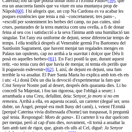
Caterina] fou tal que podria donar nom a l'Ermità Paulo»
[59]
, que
era un anacoreta famós que va viure en una muntanya prop de
Nàpols
[60]
. I hi afegeix que, un cop Na Cardona es va acabar les
poques existències que tenia a mà −concretament, tres pans−,
«escollí per sosteniment les herbes del camp, no pas cuites, sinó
crues, pasturades de la terra mateixa com una ovella, a fi de donar
feina al seu cos i satisfacció a la seva l'ànima amb una humiliació tan
singular. Tot l'any era uniforme de dejuni, sense diferenciar temps de
temps. I ella testificà després al Venerable germà Fra Bartomeu del
Santíssim Sagrament, que havent menjat tan regalades menges en
Palaus tan opulents, cap no arribà a la suavitat i dolçor que Déu li
posà en aquelles herbes»
[61]
. En Faci postil·la que, durant aquest
retir, «no tenia cura del que havia de menjar, ni temia els perills que
li poguessin esdevenir»
[62]
. I, així, de dejuni en dejuni, una fam
terrible la va assaltar. El Pare Santa Maria ho explica amb tots els ets
i uts: «Li donà Déu un dia la devoció d'experimentar la fam que
Crist Senyor Nostre patí al desert, després dels quaranta dies. Li ho
concedí Sa Majestat, i fou tan rigorosa, que l'obligà a seure; i
arrambada a una Creu, defallint, deia:
Senyor, jo moro si no em
remeieu
. Arribà a ella, en aquesta ocasió, un carreter (degué ser, sens
dubte, un Àngel, perquè era molt lluny del camí), i, veient l'Ermità
[perquè Caterina vivia disfressada d'home] tan traspassat, li preguntà
què tenia. Respongué:
Moro de gana
». El carreter li va dur quelcom
per menjar, però al cap d'uns dies, novament, «li tornà a assaltar la
fam amb tant de rigor, que, girats els ulls al Cel, digué:
Ja Senyor