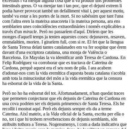
excessius i va menjar alguna cosa que li va produir uns problemes
intestinals greus. O va menjar tan i tan poc, que el dejuni extrem li
podia haver provocat també un defalliment vital i, per aquest motiu,
també va estar a les portes de la mort. Si no sabéssim que tant l'una
com l'altra eren la mateixa anacoreta i la mateixa persona, ara ens
semblarien unes coincidències extraordinàries i només explicables a
través d'un
miracle
. Però no passaríem d'aquí. Diríem que les
monges d'aquell temps ja tenien aquestes coses: dejunaven, resaven,
emmalaltien, morien. I giraríem full, com si re. El fet que la llengua
de Santa Teresa delati tantes catalanades em va fer sospitar que érem
davant d'una escriptora catalana, una monja de València o
Barcelona. En Mayolas la va identificar amb Teresa de Cardona. En
Felip Rodríguez va corroborar que es tractava de Caterina de
Cardona, perquè aquest era el seu nom de pila. I ara acabem
d'adonar-nos com la vida eremítica d'aquesta beata catalana s'acobla
amb tota la minuciositat del món a la vida eremítica que la censura
ha esborrat de la vida de la Santa.
Però no ho ha esborrat del tot. Afortunadament, n'han quedat traces
que permeten conjecturar que els dejunis de Caterina de Cardona en
una cova podrien ser els dejunis primerencs de Santa Teresa. Els he
recollit i mostrat aquí. Però els dejunis sempre els du a terme
Caterina. Així mateix, a la
Vida
oficial de la Santa, escrita per ella o
no, tot i que hi trobem reverberacions de dejunis semblants, són
atribuïts tothora a Teresa. Nogensmenys, i com a dada indicativa que