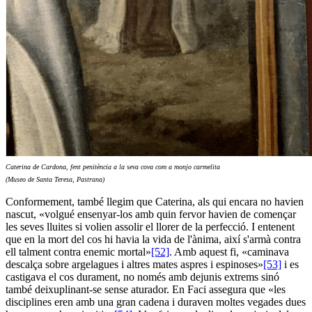
Caterina de Cardona, fent penitència a la seva cova com a monjo carmelita
(Museo de Santa Teresa, Pastrana)
Conformement, també llegim que Caterina, als qui encara no havien
nascut, «volgué ensenyar-los amb quin fervor havien de començar
les seves lluites si volien assolir el llorer de la perfecció. I entenent
que en la mort del cos hi havia la vida de l'ànima, així s'armà contra
ell talment contra enemic mortal»
[52]
. Amb aquest fi, «caminava
descalça sobre argelagues i altres mates aspres i espinoses»
[53]
i es
castigava el cos durament, no només amb dejunis extrems sinó
també deixuplinant-se sense aturador. En Faci assegura que «les
disciplines eren amb una gran cadena i duraven moltes vegades dues