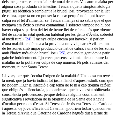
dels menjars»−, va emmalaltir de «mal de cor». Va caure malalta per
alguna cosa produïda als intestins. I encara que la simptomatologia
pugui ser idèntica o semblant a la brucel·losi, provocada per la llet
de cabra, aquesta no en pot ser la causa: perquè no hi pot haver
culpa en el fet d'alimentar-se. I encara menys si no sabia que el que
menjava era tòxic o estava contaminat. I sobretot tampoc no hi pot
haver culpa si parlem del fet de beure llet de cabra, atès que «beure
llet de cabra ha estat quelcom habitual per les gents d'Àvila, sobretot
al medi rural»
[24]
. I menys culpa encara pot haver-hi si parlem
d'una malaltia endèmica a la província on vivia, car «Àvila era una
de les zones amb major producció de llet de cabra, i una de les zones
amb l'índex més alt de brucel·losi»
[25]
, que molta gent devia patir
gairebé indolentment. I jo crec que sense voluntat de contraure la
malaltia no hi pot haver culpa de cap manera. Ni pels avilesos del
moment, ni per Santa Teresa.
Llavors, per què s'oculta l'origen de la malaltia? Una cosa em revé a
la ment, que ja havia indicat tot just a l'inici d'aquest estudi: com que
no podem lligar la infecció a cap tema de fe ni a cap dogma catòlic
que obligués a silenciar-la, jo ponderava que havia estat obliterada a
consciència pels censors, perquè delatava alguna cosa altament
significativa i reveladora de la biografia de la Santa que s'havia
d'ocultar per raons d'estat. Si Teresa de Jesús era Teresa de Cardona
i aquesta, de jove, s'havia dit Caterina, ¿podríem trobar quelcom en
la Teresa d'Àvila que Caterina de Cardona hagués dut a terme de