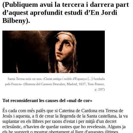
(Publiquem avui la tercera i darrera part
d’aquest aprofundit estudi d’En Jordi
Bilbeny).
Santa Teresa neix en una «Ciutat antiga i noble d'Espanya [...] fundada
pels Fenicis» (Historia del Carmen Descalzo, Madrid, 1637, Tom Primer,
p. 297)
Tot reconsiderant les causes del «mal de cor»
És cada com més palès que si Caterina de Cardona era Teresa de
Jesús i aquesta, a fi de crear la llegenda de la Santa castellana, la va
suplantar en els llibres per raons d'estat i per mitjà d'un decret
eclesiàstic, n'havien de quedar rastres que ho revelessin. Alguns ja
els he suggerit o mostrat obertament al llarg d'aquestes últimes