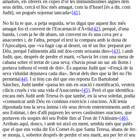
amadors, els ofereix en copes d'or les immundíssimes aigües dels
seus delits, cercà el lloc més amagat, com la d'Israel [és a dir, com
Judit], on pogués sojornar tancada»
[41]
.
No hi fa re que, a petja seguida, se'ns digui que aquest lloc més
amagat fos el convent de l'Encarnació d'Àvila
[42]
, perquè, d'una
banda, i com ja he dit abans, un convent no és una cova per a
anacoretes i, de l'altra, perquè el text la compara amb la dona de
l'Apocalipsi, que «va fugir cap al desert, on té un lloc preparat per
Déu, perquè l'alimentin allà mil dos-cents seixanta dies»
[43]
, i amb
Judit, que, després de perdre el marit, «s'havia fet com una mena de
cabana sobre el terrat de casa seva; s'havia posat un sac als lloms i
portava tothora el vestit de dol». És aquesta Judit que «d'ençà de la
seva viduïdat dejunava cada dia», llevat dels dies que la llei no l'hi
permetia
[44]
. I si fem cas del que ens reporta En Bartolomé
Sánchez, Judit també «passa les nits en oració i mortificació, vesteix
cilicis cruels i viu una vida d'Anacoreta»
[45]
. Però el que identifica
encara més Judit amb Teresa és que també, en la seva soledat, podia
«comunicar amb Déu en continus exercicis i oracions. Allí tenia
dipositada tota la seva ànima i els seus devots entreteniments amb el
seu Estimat, i des d'allí pujaven les seves castíssimes oracions, que
portaven els sospirs del seu Poble fins al Tron de l'Altíssim»
[46]
.
Arribats aquí, doncs, i amb tot això en ment, sembla més que palès
que el que ens volia dir En Cornet és que Santa Teresa, abans de fer-
se monja, i, sobretot després de perdre el seu marit, ara per fer el seu