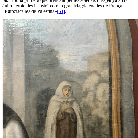
tal, «fou la primera que, trencant per les soledats d'Espanya amb
ànim heroic, les il·lustrà com la gran Magdalena les de França i
l'Egipciaca les de Palestina»
[51]
.