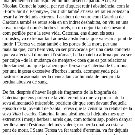
una penitència molt aspra en un lloc desert i apartat. Així, En
Nicolau Cornet la bateja, per raó d'aquest retir i abstinència, com la
«Forta Judit d'Espanya», car Judit també s'havia retirat en soledat a
resar i a fer dejunis extrems. I acabem de veure com Caterina de
Cardona també es retira sola en un indret deshabitat, on viu en una
cova, menjant només herbes i arrels, en un dejuni tan desmesurat
com perillós per a la seva vida. Caterina, ens diuen els seus
cronistes, va extremar tant aquesta abstinència que va estar a punt de
morir. I Teresa va estar també a les portes de la mort, per una
malaltia que, com hem vist, va ser provocada per una dieta concreta
que va afectar-li durament l'estómac, i ella mateixa afirma que va ser
per culpa «de la mudança de menjars»: cosa que es pot relacionar
directament, ara que ja sabem que Teresa era Caterina de Cardona,
per una ingesta excessiva d'herbes i arrels, acompanyada pels
trastorns ocasionats per la manca tan continuada de menjar i la
pèrdua abusiva de sang.
De fet, després d'haver llegit els fragments de la biografia de
Caterina que ens parlen de la vida eremítica que va portar i de la
seva alimentació miserable, podríem dir que som davant d'aquella
episodi de la joventut de Santa Teresa que la censura ha retallat de la
seva
Vida
i escrits. Caterina fa una abstinència i dejunis més que
extremats i menja herbes i arrels que, com tothom sap, poden danyar
perillosament l'estómac del més valent; raó per la qual va estar a
punt de morir. I Santa Teresa va fer també d'eremita, va fer dejunis