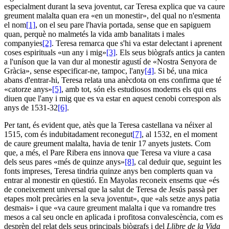
especialment durant la seva joventut, car Teresa explica que va caure
greument malalta quan era «en un monestir», del qual no n'esmenta
el nom
[1]
, on el seu pare l'havia portada, sense que en sapiguem
quan, perquè no malmetés la vida amb banalitats i males
companyies
[2]
. Teresa remarca que s'hi va estar delectant i aprenent
coses espirituals «un any i mig»
[3]
. Els seus biògrafs antics ja canten
a l'uníson que la van dur al monestir agustí de «Nostra Senyora de
Gràcia», sense especificar-ne, tampoc, l'any
[4]
. Si bé, una mica
abans d'entrar-hi, Teresa relata una anècdota on ens confirma que té
«catorze anys»
[5]
, amb tot, són els estudiosos moderns els qui ens
diuen que l'any i mig que es va estar en aquest cenobi correspon als
anys de 1531-32
[6]
.
Per tant, és evident que, atès que la Teresa castellana va néixer al
1515, com és indubitadament reconegut
[7]
, al 1532, en el moment
de caure greument malalta, havia de tenir 17 anyets justets. Com
que, a més, el Pare Ribera ens innova que Teresa va viure a casa
dels seus pares «més de quinze anys»
[8]
, cal deduir que, seguint les
fonts impreses, Teresa tindria quinze anys ben complerts quan va
entrar al monestir en qüestió. En Mayolas reconeix ensems que «és
de coneixement universal que la salut de Teresa de Jesús passà per
etapes molt precàries en la seva joventut», que «als setze anys patia
desmais» i que «va caure greument malalta i que va romandre tres
mesos a cal seu oncle en aplicada i profitosa convalescència, com es
desprèn del relat dels seus principals biògrafs i del
Llibre de la Vida