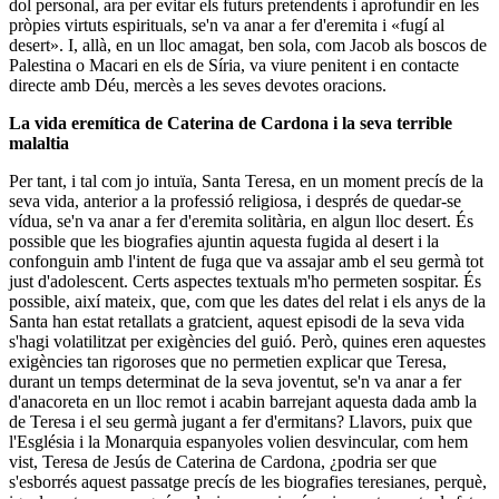
dol personal, ara per evitar els futurs pretendents i aprofundir en les
pròpies virtuts espirituals, se'n va anar a fer d'eremita i «fugí al
desert». I, allà, en un lloc amagat, ben sola, com Jacob als boscos de
Palestina o Macari en els de Síria, va viure penitent i en contacte
directe amb Déu, mercès a les seves devotes oracions.
La vida eremítica de Caterina de Cardona i la seva terrible
malaltia
Per tant, i tal com jo intuïa, Santa Teresa, en un moment precís de la
seva vida, anterior a la professió religiosa, i després de quedar-se
vídua, se'n va anar a fer d'eremita solitària, en algun lloc desert. És
possible que les biografies ajuntin aquesta fugida al desert i la
confonguin amb l'intent de fuga que va assajar amb el seu germà tot
just d'adolescent. Certs aspectes textuals m'ho permeten sospitar. És
possible, així mateix, que, com que les dates del relat i els anys de la
Santa han estat retallats a gratcient, aquest episodi de la seva vida
s'hagi volatilitzat per exigències del guió. Però, quines eren aquestes
exigències tan rigoroses que no permetien explicar que Teresa,
durant un temps determinat de la seva joventut, se'n va anar a fer
d'anacoreta en un lloc remot i acabin barrejant aquesta dada amb la
de Teresa i el seu germà jugant a fer d'ermitans? Llavors, puix que
l'Església i la Monarquia espanyoles volien desvincular, com hem
vist, Teresa de Jesús de Caterina de Cardona, ¿podria ser que
s'esborrés aquest passatge precís de les biografies teresianes, perquè,