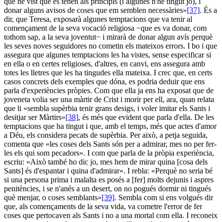
que he vist que es tenen als principis (i algunes n'he tingut jo), i
donar alguns avisos de coses que em semblen necessàries»
[37]
. És a
dir, que Teresa, exposarà algunes temptacions que va tenir al
començament de la seva vocació religiosa −que es va donar, com
tothom sap, a la seva joventut− i mirarà de donar algun avís perquè
les seves noves seguidores no cometin els mateixos errors. I bo i que
assegura que algunes temptacions les ha vistes, sense especificar si
en ella o en certes religioses, d'altres, en canvi, ens assegura amb
totes les lletres que les ha tingudes ella mateixa. I crec que, en certs
casos concrets dels exemples que dóna, es podria deduir que ens
parla d'experiències pròpies. Com que ella ja ens ha exposat que de
joveneta volia ser una màrtir de Crist i morir per ell, ara, quan relata
que li «sembla supèrbia tenir grans desigs, i voler imitar els Sants i
desitjar ser Màrtirs»
[38]
, és més que evident que parla d'ella. De les
temptacions que ha tingut i que, amb el temps, més que actes d'amor
a Déu, els considera pecats de supèrbia. Per això, a petja seguida,
comenta que «les coses dels Sants són per a admirar, mes no per fer-
les els qui som pecadors». I com que parla de la pròpia experiència,
escriu: «Això també ho dic jo, mes hem de mirar quina [cosa dels
Sants] és d'espantar i quina d'admirar». I rebla: «Perquè no seria bé
si una persona prima i malalta es posés a [fer] molts dejunis i aspres
penitències, i se n'anés a un desert, on no pogués dormir ni tingués
què menjar, o coses semblants»
[39]
. Sembla com si ens volgués dir
que, als començaments de la seva vida, va cometre l'error de fer
coses que pertocaven als Sants i no a una mortal com ella. I reconeix