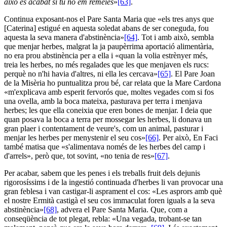
això és acabat si tu no em remeies
»
[63]
.
Continua exposant-nos el Pare Santa Maria que «els tres anys que
[Caterina] estigué en aquesta soledat abans de ser coneguda, fou
aquesta la seva manera d'abstinència»
[64]
. Tot i amb això, sembla
que menjar herbes, malgrat la ja paupèrrima aportació alimentària,
no era prou abstinència per a ella i «quan la volia estrènyer més,
treia les herbes, no més regalades que les que menjaven els rucs:
perquè no n'hi havia d'altres, ni ella les cercava»
[65]
. El Pare Joan
de la Misèria ho puntualitza prou bé, car relata que la Mare Cardona
«m'explicava amb esperit fervorós que, moltes vegades com si fos
una ovella, amb la boca mateixa, pasturava per terra i menjava
herbes; les que ella coneixia que eren bones de menjar. I deia que
quan posava la boca a terra per mossegar les herbes, li donava un
gran plaer i contentament de veure's, com un animal, pasturar i
menjar les herbes per menystenir el seu cos»
[66]
. Per això, En Faci
també matisa que «s'alimentava només de les herbes del camp i
d'arrels», però que, tot sovint, «no tenia de res»
[67]
.
Per acabar, sabem que les penes i els treballs fruit dels dejunis
rigorosíssims i de la ingestió continuada d'herbes li van provocar una
gran feblesa i van castigar-li asprament el cos: «Les asprors amb què
el nostre Ermità castigà el seu cos immaculat foren iguals a la seva
abstinència»
[68]
, advera el Pare Santa Maria. Que, com a
conseqüència de tot plegat, rebla: «Una vegada, trobant-se tan