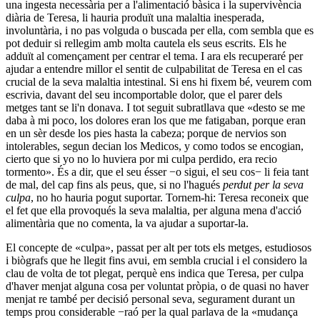
una ingesta necessària per a l'alimentació bàsica i la supervivència
diària de Teresa, li hauria produït una malaltia inesperada,
involuntària, i no pas volguda o buscada per ella, com sembla que es
pot deduir si rellegim amb molta cautela els seus escrits. Els he
adduït al començament per centrar el tema. I ara els recuperaré per
ajudar a entendre millor el sentit de culpabilitat de Teresa en el cas
crucial de la seva malaltia intestinal. Si ens hi fixem bé, veurem com
escrivia, davant del seu incomportable dolor, que el parer dels
metges tant se li'n donava. I tot seguit subratllava que «desto se me
daba à mi poco, los dolores eran los que me fatigaban, porque eran
en un sèr desde los pies hasta la cabeza; porque de nervios son
intolerables, segun decian los Medicos, y como todos se encogian,
cierto que si yo no lo huviera por mi culpa perdido, era recio
tormento». És a dir, que el seu ésser −o sigui, el seu cos− li feia tant
de mal, del cap fins als peus, que, si no l'hagués
perdut per la seva
culpa
, no ho hauria pogut suportar. Tornem-hi: Teresa reconeix que
el fet que ella provoqués la seva malaltia, per alguna mena d'acció
alimentària que no comenta, la va ajudar a suportar-la.
El concepte de «culpa», passat per alt per tots els metges, estudiosos
i biògrafs que he llegit fins avui, em sembla crucial i el considero la
clau de volta de tot plegat, perquè ens indica que Teresa, per culpa
d'haver menjat alguna cosa per voluntat pròpia, o de quasi no haver
menjat re també per decisió personal seva, segurament durant un
temps prou considerable −raó per la qual parlava de la «mudança