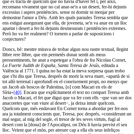
que es tracta de quelcom que no havia d'haver fet i, per això,
recomana vivament que no cal anar-se'n a un desert, fer-hi dejunis
excessius i aspres penitències, sense ni dormir ni menjar per
demostrar l'amor a Déu. Amb les quals paraules Teresa sembla que
ens estigui assegurant que ella, de joveneta, se'n va anar en un lloc
apartat i desert a fer-hi dejunis desmesurats i penitències extremes.
Però ho va fer realment? O tornem a parlar de suposicions i
conjectures?
Doncs, bé: mentre mirava de trobar algun nou rastre textual, llegint
llibre rere llibre, que em permetés donar sentit als meus
pressentiments, he anat a espetegar a l'obra de fra Nicolau Cornet,
La Fuerte Judith de España, Santa Teresa de Jesús
, editada a
València al 1771. I quina no ha estat la meva sorpresa quan trobo
que s'hi diu que Teresa, després de morir la seva mare, «apartà de si
tot allò terrenal i aprofundí en el coneixement propi, no menys que
un Jacob als boscos de Palestina, [o] com Macari en els de
Síria»
[40]
. Encara que explícitament el text no compari Teresa amb
Jacob o Macari, el fet que digui que va fer com ells −que van ser dos
anacoretes que van viure al desert−, ja deixa intuir quelcom.
Quelcom que, més endavant En Cornet torna a abordar per fer-nos
ara ja totalment conscients que, Teresa, poc després, «considerant un
mal segur, al mig del segle, el tresor de les seves virtuts, fugí al
desert com la [dona] de l'Apocalipsi, on Déu li havia previst el seu
lloc. Veient que el món, per atreure cap a ella els seus infeliços