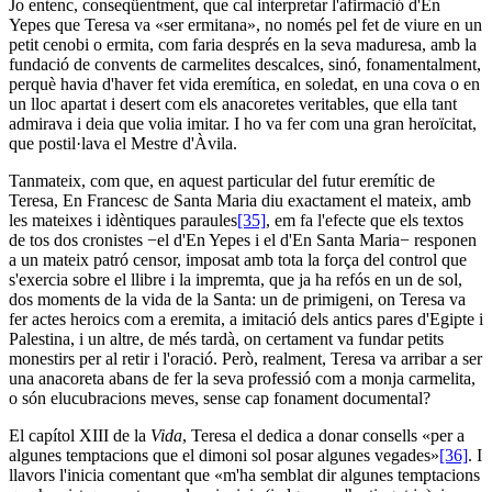
Jo entenc, conseqüentment, que cal interpretar l'afirmació d'En
Yepes que Teresa va «ser ermitana», no només pel fet de viure en un
petit cenobi o ermita, com faria després en la seva maduresa, amb la
fundació de convents de carmelites descalces, sinó, fonamentalment,
perquè havia d'haver fet vida eremítica, en soledat, en una cova o en
un lloc apartat i desert com els anacoretes veritables, que ella tant
admirava i deia que volia imitar. I ho va fer com una gran heroïcitat,
que postil·lava el Mestre d'Àvila.
Tanmateix, com que, en aquest particular del futur eremític de
Teresa, En Francesc de Santa Maria diu exactament el mateix, amb
les mateixes i idèntiques paraules
[35]
, em fa l'efecte que els textos
de tos dos cronistes −el d'En Yepes i el d'En Santa Maria− responen
a un mateix patró censor, imposat amb tota la força del control que
s'exercia sobre el llibre i la impremta, que ja ha refós en un de sol,
dos moments de la vida de la Santa: un de primigeni, on Teresa va
fer actes heroics com a eremita, a imitació dels antics pares d'Egipte i
Palestina, i un altre, de més tardà, on certament va fundar petits
monestirs per al retir i l'oració. Però, realment, Teresa va arribar a ser
una anacoreta abans de fer la seva professió com a monja carmelita,
o són elucubracions meves, sense cap fonament documental?
El capítol XIII de la
Vida
, Teresa el dedica a donar consells «per a
algunes temptacions que el dimoni sol posar algunes vegades»
[36]
. I
llavors l'inicia comentant que «m'ha semblat dir algunes temptacions