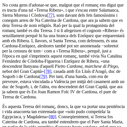
No costa gens d'adonar-se que, malgrat que el romanç ens digui que
es tracta d'una tal «Teresa Ribera», i que s'escau entre Salamanca,
Sierra Morena i Còrdova
[77]
, som davant dels fets famosíssims i
coneguts arreu de Na Caterina de Cardona, que ara ja sabem que es
deia Teresa de nom religiós. Raó per la qual la protagonista del
romanç també es diu Teresa. I si li afegeixen el cognom «Ribera» és
senzillament perquè hi ha una branca dels Enríquez que emparentarà
amb els Ribera. I, llavors, si Santa Teresa, com defensem, és una
Cardona-Enríquez, aleshores també pot ser anomenada −sobretot
per la censura de torn− com a «Teresa Ribera», perquè, just a
l'època en què s'imprimeix aquest romanç, també vivia Na Catalina
Fernández de Córdoba-Figueroa i Enríquez de Ribera, «una
descendent llunyana d'aquell
Pietro Cardona, marchese di Plego
,
nebot del Gran Capità»
[78]
, casada amb En Lluís d'Aragó, duc de
Sogorb i de Cardona
[79]
. Per tant, d'una banda, com era de
preveure, estava vinculada a València per mitjà del casament amb un
duc de Sogorb, i, de l'altra, era descendent del Gran Capità, que ara
ja sabem que és En Joan Ramon Folc IV de Cardona, el pare de
Teresa de Cardona.
És aquesta Teresa del romanç, doncs, la que va portar una penitència
i vida anacoreta tan extremada que «solo pudo competirla/ la
Egypciaca, y Magdalena»
[80]
. Conseqüentment, si Teresa fos
Caterina de Cardona, ara també entendrem que el Pare Santa Maria,
en parlar de la vida eremítica d'aquesta beata catalana, relati que va