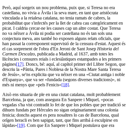
Però, aquí sorgeix un nou problema, puix que, si Teresa no era
castellana, no vivia a Àvila i la seva mare, en tant que aristòcrata
vinculada a la reialesa catalana, no tenia ramats de cabres, la
probabilitat que s'infectés per la llet de cabra cau categòricament en
picat. I caldria cercar-ne les causes cap un altre costat. Que Teresa
no va néixer a Àvila ni podia ser castellana no és tan sols una
conjectura meva, ans també ho exposen alguns relats oficials, que
han passat la corresponent supervisió de la censura d'estat. Aquest és
el cas sorprenent de l'obra d'En Jeroni de Sant Josep
Historia del
Carmen Descalzo
, publicada a Madrid, al 1637, amb totes les
llicències i censures reials i eclesiàstiques estampades a les primers
pàgines
[17]
. Doncs, bé: aquí, al capítol primer del Llibre Segon, que
descriu la «Pàtria, Pares i Noblesa de la Nostra Mare Santa Teresa
de Jesús», se'ns explicita que va néixer en una «Ciutat antiga i noble
d'Espanya», que va ser «fundada (segons diverses tradicions)», ni
més ni menys que «pels Fenicis»
[18]
.
Això ens situaria de ple en una ciutat catalana, molt probablement
Barcelona, ja que, com assegura En Sanpere i Miquel, «pocas
vegadas s'ha vist contradit lo fet de que los pobles que per tradició se
dihuen fundats per Hércules no sigan originariament una colonia
fenicia; donchs aquest es pera nosaltres lo cas de Barcelona, qual
orígen heracli es ben sapigut, tant, que fins arribá á esculpirse en
lápidas»
[19]
. Com que En Sanpere i Miquel postulava que era