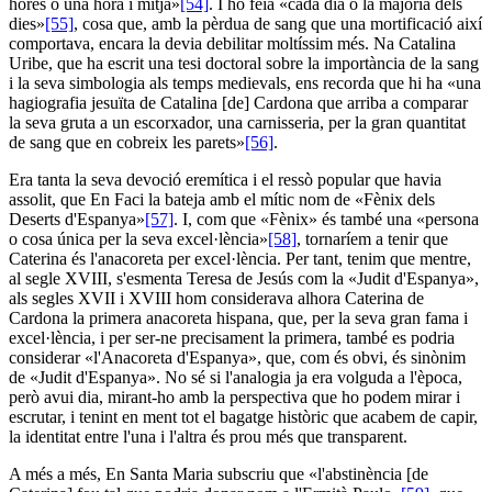
hores o una hora i mitja»
[54]
. I ho feia «cada dia o la majoria dels
dies»
[55]
, cosa que, amb la pèrdua de sang que una mortificació així
comportava, encara la devia debilitar moltíssim més. Na Catalina
Uribe, que ha escrit una tesi doctoral sobre la importància de la sang
i la seva simbologia als temps medievals, ens recorda que hi ha «una
hagiografia jesuïta de Catalina [de] Cardona que arriba a comparar
la seva gruta a un escorxador, una carnisseria, per la gran quantitat
de sang que en cobreix les parets»
[56]
.
Era tanta la seva devoció eremítica i el ressò popular que havia
assolit, que En Faci la bateja amb el mític nom de «Fènix dels
Deserts d'Espanya»
[57]
. I, com que «Fènix» és també una «persona
o cosa única per la seva excel·lència»
[58]
, tornaríem a tenir que
Caterina és l'anacoreta per excel·lència. Per tant, tenim que mentre,
al segle XVIII, s'esmenta Teresa de Jesús com la «Judit d'Espanya»,
als segles XVII i XVIII hom considerava alhora Caterina de
Cardona la primera anacoreta hispana, que, per la seva gran fama i
excel·lència, i per ser-ne precisament la primera, també es podria
considerar «l'Anacoreta d'Espanya», que, com és obvi, és sinònim
de «Judit d'Espanya». No sé si l'analogia ja era volguda a l'època,
però avui dia, mirant-ho amb la perspectiva que ho podem mirar i
escrutar, i tenint en ment tot el bagatge històric que acabem de capir,
la identitat entre l'una i l'altra és prou més que transparent.
A més a més, En Santa Maria subscriu que «l'abstinència [de