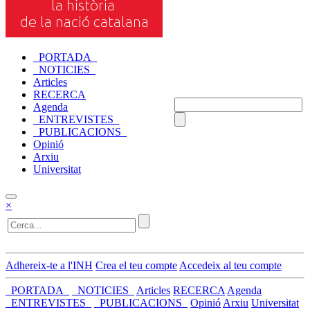
_PORTADA_
_NOTICIES_
Articles
RECERCA
Agenda
_ENTREVISTES_
_PUBLICACIONS_
Opinió
Arxiu
Universitat
×
Adhereix-te a l'INH
Crea el teu compte
Accedeix al teu compte
_PORTADA_
_NOTICIES_
Articles
RECERCA
Agenda
_ENTREVISTES_
_PUBLICACIONS_
Opinió
Arxiu
Universitat