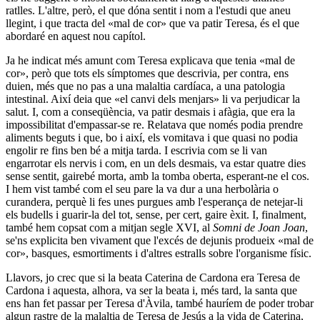
ratlles. L'altre, però, el que dóna sentit i nom a l'estudi que aneu
llegint, i que tracta del «mal de cor» que va patir Teresa, és el que
abordaré en aquest nou capítol.
Ja he indicat més amunt com Teresa explicava que tenia «mal de
cor», però que tots els símptomes que descrivia, per contra, ens
duien, més que no pas a una malaltia cardíaca, a una patologia
intestinal. Així deia que «el canvi dels menjars» li va perjudicar la
salut. I, com a conseqüència, va patir desmais i afàgia, que era la
impossibilitat d'empassar-se re. Relatava que només podia prendre
aliments beguts i que, bo i així, els vomitava i que quasi no podia
engolir re fins ben bé a mitja tarda. I escrivia com se li van
engarrotar els nervis i com, en un dels desmais, va estar quatre dies
sense sentit, gairebé morta, amb la tomba oberta, esperant-ne el cos.
I hem vist també com el seu pare la va dur a una herbolària o
curandera, perquè li fes unes purgues amb l'esperança de netejar-li
els budells i guarir-la del tot, sense, per cert, gaire èxit. I, finalment,
també hem copsat com a mitjan segle XVI, al
Somni de Joan Joan
,
se'ns explicita ben vivament que l'excés de dejunis produeix «mal de
cor», basques, esmortiments i d'altres estralls sobre l'organisme físic.
Llavors, jo crec que si la beata Caterina de Cardona era Teresa de
Cardona i aquesta, alhora, va ser la beata i, més tard, la santa que
ens han fet passar per Teresa d'Àvila, també hauríem de poder trobar
algun rastre de la malaltia de Teresa de Jesús a la vida de Caterina,