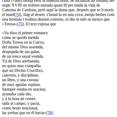
l'una i l'altra monja eren la mateixa dona, he localitzat un romanç del
segle XVIII on trobem narrada quasi fil per randa la vida de
Caterina de Cardona, però aquí la dama que, després que se li morís
el marit
[74]
, fuig al desert, s'instal·la en una cova, menja herbes com
una bestiola i realitza dejunis extrems, es diu ni més ni menys que
«Teresa»
[75]
. El text exposa que
«Ya dixo el primer romance
como se quedò metida
Doña Teresa en la Cueva,
del mismo Dios assistida,
despojada de sus galas,
de un tosco sayal vestida.
Yà de Dios arrebatada,
no quiso mas compañia
que un Divino Crucifixo,
calavera, y disciplinas,
un libro, y una corona
de muy agudas espinas.
Siempre estaba en oracion,
ayunaba cada dia,
y à la hora de comer
salìa al campo, y pacìa,
como bruto irracional,
las yerbas que en él havia»
[76]
.