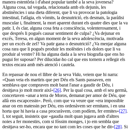
manera estentòria i d'abast popular també a la seva jovenesa?
Alguna cosa, tal vegada, relacionada amb els dejunis, les
abstinències i una dieta diferent, que li va provocar la patologia
intestinal, l'afàgia, els vòmits, la desnutrició, els desmais, la paràlisi
muscular i, finalment, la mort aparent durant els quatre dies que la va
patir. I, és clar, alguna cosa feta a consciència, volenterosament, i
que després li pogués causar sentiment de culpa? ¿Va dejunar en
excés, Teresa, en algun moment de la seva adolescència, motivada
per un excés de zel? Va patir gana o desnutrició? ¿Va menjar alguna
cosa rara que li pogués produir les molèsties i els dolors que li va
produir al ventre? Hi ha alguna dada a la seva biografia que ens ho
pugui fer suposar? Per dilucidar-ho cal que ens tornem a rellegir els
textos encara amb més atenció i cautela.
En repassar de nou el llibre de la seva
Vida
, veiem que hi narra:
«Quan veia els martiris que per Déu els Sants passaven, em
semblava que compraven molt barat l'anar a gaudir de Déu, i
desitjava jo molt morir així»
[26]
. Per la qual cosa, amb el seu germà,
concertaven «anar a terra de Moros, demanat per amor de Déu, que
allà ens escapcessin». Però, com que va veure que «era impossible
anar on em matessin per Déu, ens ordenàvem ser ermitans, i en una
horta que hi havia a casa procuràvem, com podíem, fer ermites»
[27]
.
I, tot seguit, insisteix que «gaudia molt quan jugava amb d'altres
noies a fer monestirs, com si fóssim monges, i jo em sembla que
desitjava ser-ho, encara que no tant com les coses que he dit»
[28]
. Si