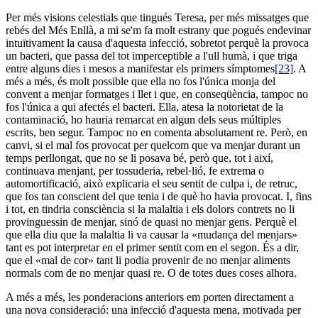
Per més visions celestials que tingués Teresa, per més missatges que
rebés del Més Enllà, a mi se'm fa molt estrany que pogués endevinar
intuïtivament la causa d'aquesta infecció, sobretot perquè la provoca
un bacteri, que passa del tot imperceptible a l'ull humà, i que triga
entre alguns dies i mesos a manifestar els primers símptomes
[23]
. A
més a més, és molt possible que ella no fos l'única monja del
convent a menjar formatges i llet i que, en conseqüència, tampoc no
fos l'única a qui afectés el bacteri. Ella, atesa la notorietat de la
contaminació, ho hauria remarcat en algun dels seus múltiples
escrits, ben segur. Tampoc no en comenta absolutament re. Però, en
canvi, si el mal fos provocat per quelcom que va menjar durant un
temps perllongat, que no se li posava bé, però que, tot i així,
continuava menjant, per tossuderia, rebel·lió, fe extrema o
automortificació, això explicaria el seu sentit de culpa i, de retruc,
que fos tan conscient del que tenia i de què ho havia provocat. I, fins
i tot, en tindria consciència si la malaltia i els dolors contrets no li
provinguessin de menjar, sinó de quasi no menjar gens. Perquè el
que ella diu que la malaltia li va causar la «mudança del menjars»
tant es pot interpretar en el primer sentit com en el segon. És a dir,
que el «mal de cor» tant li podia provenir de no menjar aliments
normals com de no menjar quasi re. O de totes dues coses alhora.
A més a més, les ponderacions anteriors em porten directament a
una nova consideració: una infecció d'aquesta mena, motivada per