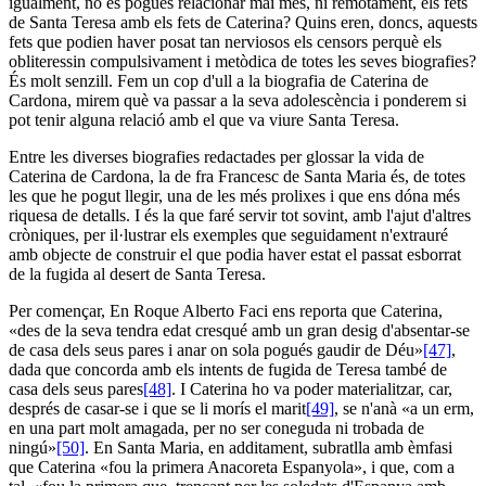
igualment, no es pogués relacionar mai més, ni remotament, els fets
de Santa Teresa amb els fets de Caterina? Quins eren, doncs, aquests
fets que podien haver posat tan nerviosos els censors perquè els
obliteressin compulsivament i metòdica de totes les seves biografies?
És molt senzill. Fem un cop d'ull a la biografia de Caterina de
Cardona, mirem què va passar a la seva adolescència i ponderem si
pot tenir alguna relació amb el que va viure Santa Teresa.
Entre les diverses biografies redactades per glossar la vida de
Caterina de Cardona, la de fra Francesc de Santa Maria és, de totes
les que he pogut llegir, una de les més prolixes i que ens dóna més
riquesa de detalls. I és la que faré servir tot sovint, amb l'ajut d'altres
cròniques, per il·lustrar els exemples que seguidament n'extrauré
amb objecte de construir el que podia haver estat el passat esborrat
de la fugida al desert de Santa Teresa.
Per començar, En Roque Alberto Faci ens reporta que Caterina,
«des de la seva tendra edat cresqué amb un gran desig d'absentar-se
de casa dels seus pares i anar on sola pogués gaudir de Déu»
[47]
,
dada que concorda amb els intents de fugida de Teresa també de
casa dels seus pares
[48]
. I Caterina ho va poder materialitzar, car,
després de casar-se i que se li morís el marit
[49]
, se n'anà «a un erm,
en una part molt amagada, per no ser coneguda ni trobada de
ningú»
[50]
. En Santa Maria, en additament, subratlla amb èmfasi
que Caterina «fou la primera Anacoreta Espanyola», i que, com a