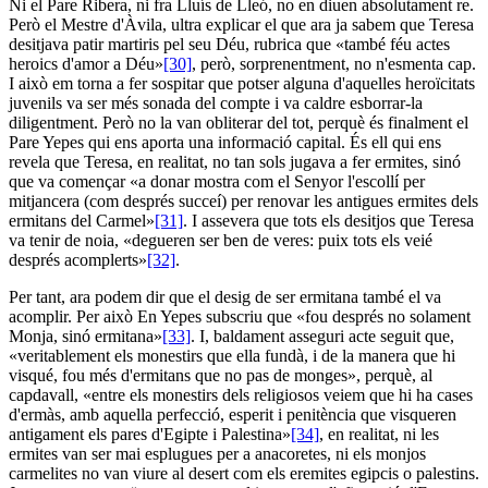
Ni el Pare Ribera, ni fra Lluís de Lleó, no en diuen absolutament re.
Però el Mestre d'Àvila, ultra explicar el que ara ja sabem que Teresa
desitjava patir martiris pel seu Déu, rubrica que «també féu actes
heroics d'amor a Déu»
[30]
, però, sorprenentment, no n'esmenta cap.
I això em torna a fer sospitar que potser alguna d'aquelles heroïcitats
juvenils va ser més sonada del compte i va caldre esborrar-la
diligentment. Però no la van obliterar del tot, perquè és finalment el
Pare Yepes qui ens aporta una informació capital. És ell qui ens
revela que Teresa, en realitat, no tan sols jugava a fer ermites, sinó
que va començar «a donar mostra com el Senyor l'escollí per
mitjancera (com després succeí) per renovar les antigues ermites dels
ermitans del Carmel»
[31]
. I assevera que tots els desitjos que Teresa
va tenir de noia, «degueren ser ben de veres: puix tots els veié
després acomplerts»
[32]
.
Per tant, ara podem dir que el desig de ser ermitana també el va
acomplir. Per això En Yepes subscriu que «fou després no solament
Monja, sinó ermitana»
[33]
. I, baldament asseguri acte seguit que,
«veritablement els monestirs que ella fundà, i de la manera que hi
visqué, fou més d'ermitans que no pas de monges», perquè, al
capdavall, «entre els monestirs dels religiosos veiem que hi ha cases
d'ermàs, amb aquella perfecció, esperit i penitència que visqueren
antigament els pares d'Egipte i Palestina»
[34]
, en realitat, ni les
ermites van ser mai esplugues per a anacoretes, ni els monjos
carmelites no van viure al desert com els eremites egipcis o palestins.