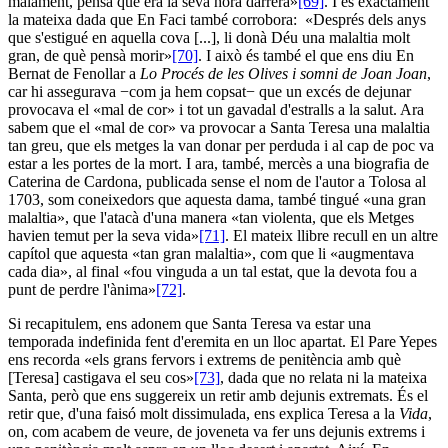
malament, pensà que era la seva hora darrera»
[69]
. I és exactament
la mateixa dada que En Faci també corrobora: «Després dels anys
que s'estigué en aquella cova [...], li donà Déu una malaltia molt
gran, de què pensà morir»
[70]
. I això és també el que ens diu En
Bernat de Fenollar a
Lo Procés de les Olives i somni de Joan Joan
,
car hi assegurava −com ja hem copsat− que un excés de dejunar
provocava el «mal de cor» i tot un gavadal d'estralls a la salut. Ara
sabem que el «mal de cor» va provocar a Santa Teresa una malaltia
tan greu, que els metges la van donar per perduda i al cap de poc va
estar a les portes de la mort. I ara, també, mercès a una biografia de
Caterina de Cardona, publicada sense el nom de l'autor a Tolosa al
1703, som coneixedors que aquesta dama, també tingué «una gran
malaltia», que l'atacà d'una manera «tan violenta, que els Metges
havien temut per la seva vida»
[71]
. El mateix llibre recull en un altre
capítol que aquesta «tan gran malaltia», com que li «augmentava
cada dia», al final «fou vinguda a un tal estat, que la devota fou a
punt de perdre l'ànima»
[72]
.
Si recapitulem, ens adonem que Santa Teresa va estar una
temporada indefinida fent d'eremita en un lloc apartat. El Pare Yepes
ens recorda «els grans fervors i extrems de penitència amb què
[Teresa] castigava el seu cos»
[73]
, dada que no relata ni la mateixa
Santa, però que ens suggereix un retir amb dejunis extremats. És el
retir que, d'una faisó molt dissimulada, ens explica Teresa a la
Vida
,
on, com acabem de veure, de joveneta va fer uns dejunis extrems i