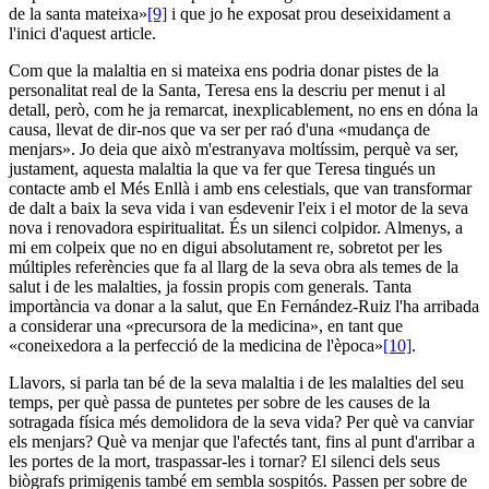
de la santa mateixa»
[9]
i que jo he exposat prou deseixidament a
l'inici d'aquest article.
Com que la malaltia en si mateixa ens podria donar pistes de la
personalitat real de la Santa, Teresa ens la descriu per menut i al
detall, però, com he ja remarcat, inexplicablement, no ens en dóna la
causa, llevat de dir-nos que va ser per raó d'una «mudança de
menjars». Jo deia que això m'estranyava moltíssim, perquè va ser,
justament, aquesta malaltia la que va fer que Teresa tingués un
contacte amb el Més Enllà i amb ens celestials, que van transformar
de dalt a baix la seva vida i van esdevenir l'eix i el motor de la seva
nova i renovadora espiritualitat. És un silenci colpidor. Almenys, a
mi em colpeix que no en digui absolutament re, sobretot per les
múltiples referències que fa al llarg de la seva obra als temes de la
salut i de les malalties, ja fossin propis com generals. Tanta
importància va donar a la salut, que En Fernández-Ruiz l'ha arribada
a considerar una «precursora de la medicina», en tant que
«coneixedora a la perfecció de la medicina de l'època»
[10]
.
Llavors, si parla tan bé de la seva malaltia i de les malalties del seu
temps, per què passa de puntetes per sobre de les causes de la
sotragada física més demolidora de la seva vida? Per què va canviar
els menjars? Què va menjar que l'afectés tant, fins al punt d'arribar a
les portes de la mort, traspassar-les i tornar? El silenci dels seus
biògrafs primigenis també em sembla sospitós. Passen per sobre de