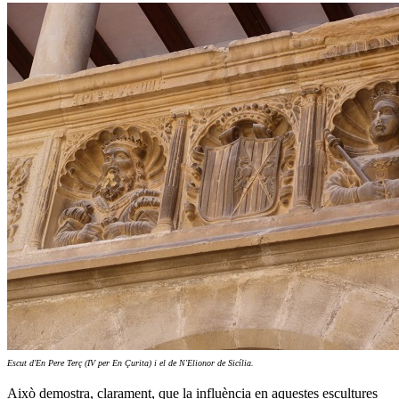
Escut d'En Pere Terç (IV per En Çurita) i el de N'Elionor de Sicília.
Això demostra, clarament, que la influència en aquestes escultures