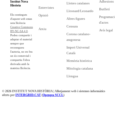
Adhesions
Institut Nova
Lletres catalanes
Història
Entrevistes
Butlletí
Lleonard/Leonardo
Els continguts
Opinió
Programaci
Altres figures
d'aquest web estan
d'actes
sota llicència
Censura
Creative Commons
Arxiu
Avís legal
BY-NC-SA 4.0
.
Corona catalano-
Podeu compartir i
adaptar el material
aragonesa
sempre que
Imperi Universal
reconegueu
l'autoria, no en feu
Català
un ús comercial i
compartiu l'obra
Memòria històrica
derivada amb la
mateixa llicència.
Mitologia catalana
Llengua
© 2026 INSTITUT NOVA HISTÒRIA | Allotjament web i sistemes informàtics
oferts per
INTERGRID.CAT
(
Opengea SCCL
)