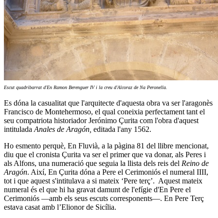
Escut quadribarrat d'En Ramon Berenguer IV i la creu d'Alcoraz de Na Peronella.
Es dóna la casualitat que l'arquitecte d'aquesta obra va ser l'aragonès
Francisco de Montehermoso, el qual coneixia perfectament tant el
seu compatriota historiador Jerónimo Çurita com l'obra d'aquest
intitulada
Anales de Aragón,
editada l'any 1562.
Ho esmento perquè, En Fluvià, a la pàgina 81 del llibre mencionat,
diu que el cronista Çurita va ser el primer que va donar, als Peres i
als Alfons, una numeració que seguia la llista dels reis del
Reino de
Aragón
. Així, En Çurita dóna a Pere el Cerimoniós el numeral IIII,
tot i que aquest s'intitulava a si mateix ‘Pere terç’. Aquest mateix
numeral és el que hi ha gravat damunt de l'efígie d'En Pere el
Cerimoniós —amb els seus escuts corresponents—. En Pere Terç
estava casat amb l’Elionor de Sicília.