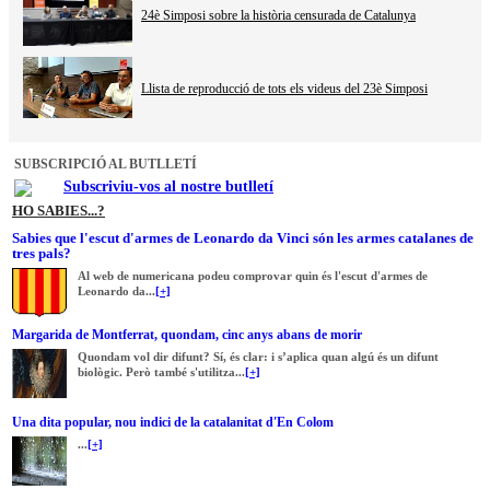
24è Simposi sobre la història censurada de Catalunya
Llista de reproducció de tots els videus del 23è Simposi
SUBSCRIPCIÓ AL BUTLLETÍ
Subscriviu-vos al nostre butlletí
HO SABIES...?
Sabies que l'escut d'armes de Leonardo da Vinci són les armes catalanes de
tres pals?
Al web de numericana podeu comprovar quin és l'escut d'armes de
Leonardo da...
[+]
Margarida de Montferrat, quondam, cinc anys abans de morir
Quondam vol dir difunt? Sí, és clar: i s’aplica quan algú és un difunt
biològic. Però també s'utilitza...
[+]
Una dita popular, nou indici de la catalanitat d'En Colom
...
[+]