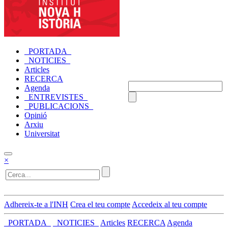
_PORTADA_
_NOTICIES_
Articles
RECERCA
Agenda
_ENTREVISTES_
_PUBLICACIONS_
Opinió
Arxiu
Universitat
×
Adhereix-te a l'INH
Crea el teu compte
Accedeix al teu compte
_PORTADA_
_NOTICIES_
Articles
RECERCA
Agenda