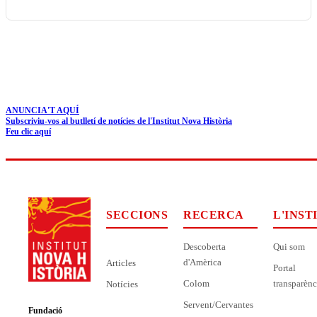
ANUNCIA'T AQUÍ
Subscriviu-vos al butlletí de notícies de l'Institut Nova Història
Feu clic aquí
SECCIONS
RECERCA
L'INST
Descoberta
Qui som
d'Amèrica
Articles
Portal
Colom
transparènc
Notícies
Servent/Cervantes
Fundació