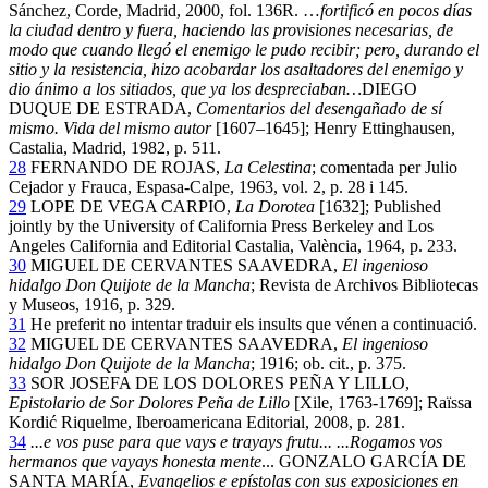
Sánchez, Corde, Madrid, 2000, fol. 136R. …
fortificó en pocos días
la ciudad dentro y fuera, haciendo las provisiones necesarias, de
modo que cuando llegó el enemigo le pudo recibir; pero, durando el
sitio y la resistencia, hizo acobardar los asaltadores del enemigo y
dio ánimo a los sitiados, que ya los despreciaban…
DIEGO
DUQUE DE ESTRADA,
Comentarios del desengañado de sí
mismo. Vida del mismo autor
[1607–1645]; Henry Ettinghausen,
Castalia, Madrid, 1982, p. 511.
28
FERNANDO DE ROJAS,
La Celestina
; comentada per Julio
Cejador y Frauca, Espasa-Calpe, 1963, vol. 2, p. 28 i 145.
29
LOPE DE VEGA CARPIO,
La Dorotea
[1632]; Published
jointly by the University of California Press Berkeley and Los
Angeles California and Editorial Castalia, València, 1964, p. 233.
30
MIGUEL DE CERVANTES SAAVEDRA,
El ingenioso
hidalgo Don Quijote de la Mancha
; Revista de Archivos Bibliotecas
y Museos, 1916, p. 329.
31
He preferit no intentar traduir els insults que vénen a continuació.
32
MIGUEL DE CERVANTES SAAVEDRA,
El ingenioso
hidalgo Don Quijote de la Mancha
; 1916; ob. cit., p. 375.
33
SOR JOSEFA DE LOS DOLORES PEÑA Y LILLO,
Epistolario de Sor Dolores Peña de Lillo
[Xile, 1763-1769]; Raïssa
Kordić Riquelme, Iberoamericana Editorial, 2008, p. 281.
34
...e vos puse para que vays e trayays frutu... ...Rogamos vos
hermanos que vayays honesta mente
... GONZALO GARCÍA DE
SANTA MARÍA,
Evangelios e epístolas con sus exposiciones en