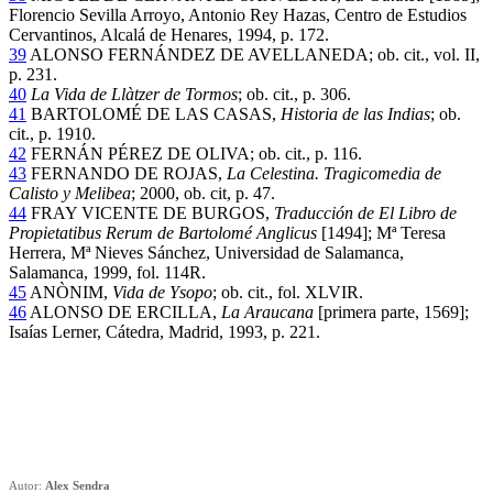
Florencio Sevilla Arroyo, Antonio Rey Hazas, Centro de Estudios
Cervantinos, Alcalá de Henares, 1994, p. 172.
39
ALONSO FERNÁNDEZ DE AVELLANEDA; ob. cit., vol. II,
p. 231.
40
La Vida de Llàtzer de Tormos
; ob. cit., p. 306.
41
BARTOLOMÉ DE LAS CASAS,
Historia de las Indias
; ob.
cit., p. 1910.
42
FERNÁN PÉREZ DE OLIVA; ob. cit., p. 116.
43
FERNANDO DE ROJAS,
La Celestina. Tragicomedia de
Calisto y Melibea
; 2000, ob. cit, p. 47.
44
FRAY VICENTE DE BURGOS,
Traducción de El Libro de
Propietatibus Rerum de Bartolomé Anglicus
[1494]; Mª Teresa
Herrera, Mª Nieves Sánchez, Universidad de Salamanca,
Salamanca, 1999, fol. 114R.
45
ANÒNIM,
Vida de Ysopo
; ob. cit., fol. XLVIR.
46
ALONSO DE ERCILLA,
La Araucana
[primera parte, 1569];
Isaías Lerner, Cátedra, Madrid, 1993, p. 221.
Autor:
Alex Sendra