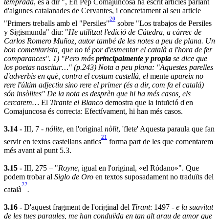
temprada
, és a dir ", En Pep Comajuncosa ha escrit articles parlant
d'algunes catalanades de Cervantes, i concretament al seu article
20
"Primers treballs amb el "Persiles"
sobre "Los trabajos de Persiles
y Sigismunda" diu: "
He utilitzat l'edició de Cátedra, a càrrec de
Carlos Romero Muñoz, autor també de les notes a peu de plana. Un
bon comentarista, que no té por d'esmentar el català a l'hora de fer
comparances".
1) "Pero más
principalmente y propia
se dice que
los poetas nascitur…" (p.243)
Nota a peu plana: "Aquestes parelles
d'adverbis en què, contra el costum castellà, el
mente
apareix no
rere l'últim adjectiu sino rere el primer (és a dir, com fa el catalá)
són insòlites"
De la nota es desprèn que hi ha més casos, els
cercarem…
El
Tirante el Blanco
demostra que la intuïció d'en
Comajuncosa és correcta: Efectívament, hi han més casos.
3.14 -
III, 7 -
nólite
, en l'original
nòlit
, 'flete' Aquesta paraula que fan
21
servir en textos castellans antics
forma part de les que comentarem
més avant al punt 5.3.
3.15 -
III, 275 – "
Royne
, igual en l'original, «el Ródano»". Que
podem trobar al
Siglo de Oro
en textos suposadament no traduïts del
22
català
.
3.16 -
D'aquest fragment de l'original del
Tirant
: 1497 -
e la suavitat
de les tues paraules, me han conduÿda en tan alt grau de amor que