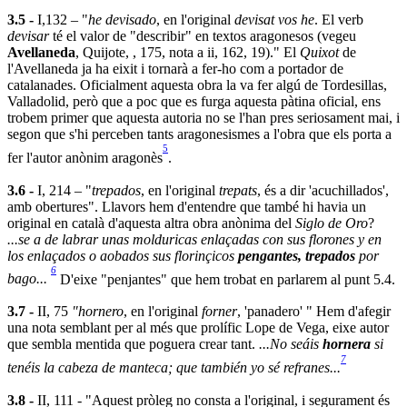
3.5 -
I,132 – "
he devisado
, en l'original
devisat vos he
. El verb
devisar
té el valor de "describir" en textos aragonesos (vegeu
Avellaneda
, Quijote, , 175, nota a ii, 162, 19)." El
Quixot
de
l'Avellaneda ja ha eixit i tornarà a fer-ho com a portador de
catalanades. Oficialment aquesta obra la va fer algú de Tordesillas,
Valladolid, però que a poc que es furga aquesta pàtina oficial, ens
trobem primer que aquesta autoria no se l'han pres seriosament mai, i
segon que s'hi perceben tants aragonesismes a l'obra que els porta a
5
fer l'autor anònim aragonès
.
3.6 -
I, 214 – "
trepados
, en l'original
trepats
, és a dir 'acuchillados',
amb obertures". Llavors hem d'entendre que també hi havia un
original en català d'aquesta altra obra anònima del
Siglo de Oro
?
...se a de labrar unas molduricas enlaçadas con sus florones y en
los enlaçados o aobados sus florinçicos
pengantes, trepados
por
6
bago...
D'eixe "penjantes" que hem trobat en parlarem al punt 5.4.
3.7 -
II, 75
"hornero
, en l'original
forner
, 'panadero' " Hem d'afegir
una nota semblant per al més que prolífic Lope de Vega, eixe autor
que sembla mentida que poguera crear tant.
...No seáis
hornera
si
7
tenéis la cabeza de manteca; que también yo sé refranes...
3.8 -
II, 111 - "Aquest pròleg no consta a l'original, i segurament és