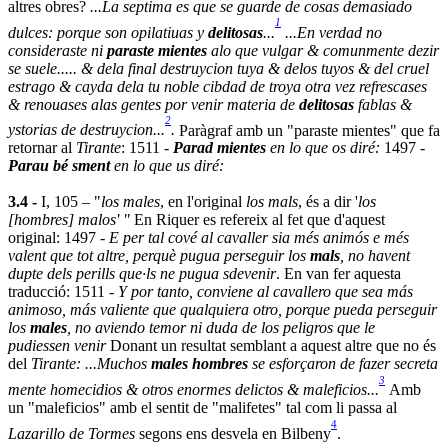
altres obres?
...La septima es que se guarde de cosas demasiado
1
dulces: porque son opilatiuas y
delitosas
...
...En verdad no
consideraste ni
paraste mientes
alo que vulgar & comunmente dezir
se suele..... & dela final destruycion tuya & delos tuyos & del cruel
estrago & cayda dela tu noble cibdad de troya otra vez refrescases
& renouases alas gentes por venir materia de
delitosas
fablas &
2
ystorias de destruycion...
.
Paràgraf amb un "paraste mientes" que fa
retornar al
Tirante
: 1511 -
Parad mientes
en lo que os diré:
1497 -
Parau bé sment
en lo que us diré:
3.4 -
I, 105 – "
los males
, en l'original
los mals
, és a dir '
los
[hombres] malos' "
En Riquer es refereix al fet que d'aquest
original: 1497 -
E per tal cové al cavaller sia més animós e més
valent que tot altre, perquè pugua perseguir los
mals
, no havent
dupte dels perills que·ls ne pugua sdevenir
. En van fer aquesta
traducció: 1511 -
Y por tanto, conviene al cavallero que sea más
animoso, más valiente que qualquiera otro, porque pueda perseguir
los
males
, no aviendo temor ni duda de los peligros que le
pudiessen venir
Donant un resultat semblant a aquest altre que no és
del
Tirante:
...Muchos
males hombres
se esforçaron de fazer secreta
3
mente homecidios & otros enormes delictos & maleficios...
Amb
un "maleficios" amb el sentit de "malifetes" tal com li passa al
4
Lazarillo de Tormes
segons ens desvela en Bilbeny
.