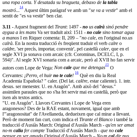
una ropa corta. Y desatada su bragueta, debaxo de
la tabla
14
mostró
...
Aquest últim paràgraf ve amb un "
se va a vestir
" amb el
sentit de "es va vestir" ben clar.
3.11 -
Aquest fragment del
Tirant
: 1497 -
no
us
calrà
sinó pendre
aygua a les mans
Va ser traduït així: 1511 -
no cale
sino tomar agua
a manos
I en Riquer comenta: II, 209 – "
no cale
, en l'original
no.us
calrà
. En la nostra traducció és freqüent traduir el verb
calre
o
caldre
, 'ser precís, importar, convenir', pel castellà
caler
, que en el
segle XVI ja sonava com arcaic (cfr. Corominas, DCELC, I, p.
594)". Al segle XVI sonaria com a arcaic, però al XVII ho fan servir
15
autors com Lope de Vega:
Non
cale
que me detengas
O
16
Cervantes:
¡Perro, el huir
no te cale
!
Què en diu la Real
Academia Española? " caler. (Del lat.
calēre
, estar caliente). 1. intr.
desus. ser menester. U. en Aragón". Amb això del "desus."
assimilen paraules que no s'ha fet servir mai en castellà, però que
ixen als textos antics.
"U. en Aragón". Llavors Cervantes i Lope de Vega eren
aragonesos? Des de la RAE estant, novament, igual que amb
l'"aragonositat" de l'Avellaneda, dedueixen que cal mirar a llevant.
Però de moment fan curt, com indica el
Tirante el Blanco
i també la
traducció d'Ausiàs March: Original d'Ausiàs March -
qu'en ser amat
no·m
calia
fer compte
Traducció d'Ausiàs March -
que no
cale
pensar en ser amado
Original d'Ausiàs March –
No·m
cal
dir pus