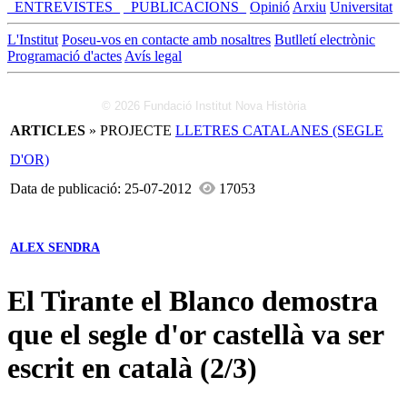
_ENTREVISTES_
_PUBLICACIONS_
Opinió
Arxiu
Universitat
L'Institut
Poseu-vos en contacte amb nosaltres
Butlletí electrònic
Programació d'actes
Avís legal
© 2026 Fundació Institut Nova Història
ARTICLES
» PROJECTE
LLETRES CATALANES (SEGLE
D'OR)
Data de publicació: 25-07-2012
17053
ALEX SENDRA
El Tirante el Blanco demostra
que el segle d'or castellà va ser
escrit en català (2/3)