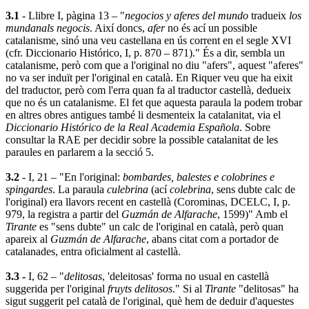
3.1
- Llibre I, pàgina 13 – "
negocios y aferes del mundo
tradueix
los
mundanals negocis
. Així doncs,
afer
no és ací un possible
catalanisme, sinó una veu castellana en ús corrent en el segle XVI
(cfr. Diccionario Histórico, I, p. 870 – 871)." És a dir, sembla un
catalanisme, però com que a l'original no diu "afers", aquest "aferes"
no va ser induït per l'original en català. En Riquer veu que ha eixit
del traductor, però com l'erra quan fa al traductor castellà, dedueix
que no és un catalanisme. El fet que aquesta paraula la podem trobar
en altres obres antigues també li desmenteix la catalanitat, via el
Diccionario Histórico de la Real Academia Española
. Sobre
consultar la RAE per decidir sobre la possible catalanitat de les
paraules en parlarem a la secció 5.
3.2
- I, 21 – "En l'original:
bombardes, balestes e colobrines e
spingardes
. La paraula
culebrina
(ací
colebrina
, sens dubte calc de
l'original) era llavors recent en castellà (Corominas, DCELC, I, p.
979, la registra a partir del
Guzmán de Alfarache
, 1599)" Amb el
Tirante
es "sens dubte" un calc de l'original en català, però quan
apareix al
Guzmán de Alfarache
, abans citat com a portador de
catalanades, entra oficialment al castellà.
3.3
-
I, 62 – "
delitosas
, 'deleitosas' forma no usual en castellà
suggerida per l'original
fruyts delitosos
." Si al
Tirante
"delitosas" ha
sigut suggerit pel català de l'original, què hem de deduir d'aquestes