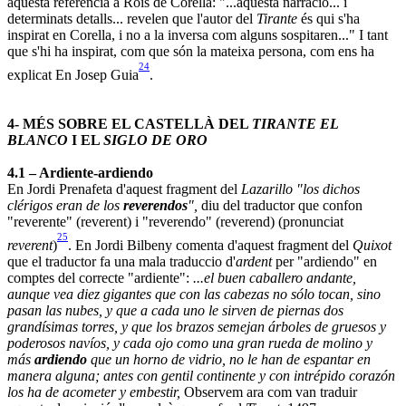
aquesta referència a Roís de Corella: "...aquesta narració... i
determinats detalls... revelen que l'autor del
Tirante
és qui s'ha
inspirat en Corella, i no a la inversa com alguns sospitaren..." I tant
que s'hi ha inspirat, com que són la mateixa persona, com ens ha
24
explicat En Josep Guia
.
4- MÉS SOBRE EL CASTELLÀ DEL
TIRANTE EL
BLANCO
I EL
SIGLO DE ORO
4.1 – Ardiente-ardiendo
En Jordi Prenafeta d'aquest fragment del
Lazarillo "
los dichos
clérigos eran de los
reverendos
",
diu del traductor que confon
"reverente" (reverent) i "reverendo" (reverend) (pronunciat
25
reverent
)
. En Jordi Bilbeny comenta d'aquest fragment del
Quixot
que el traductor fa una mala traduccio d'
ardent
per "ardiendo" en
comptes del correcte "ardiente":
...el buen caballero andante,
aunque vea diez gigantes que con las cabezas no sólo tocan, sino
pasan las nubes, y que a cada uno le sirven de piernas dos
grandísimas torres, y que los brazos semejan árboles de gruesos y
poderosos navíos, y cada ojo como una gran rueda de molino y
más
ardiendo
que un horno de vidrio, no le han de espantar en
manera alguna; antes con gentil continente y con intrépido corazón
los ha de acometer y embestir,
Observem ara com van traduir