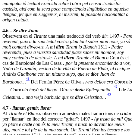
manipulació textual exercida sobre l'obra pel censor-traductor
castellà, així com la seva poca competència lingüística en aqueixa
llengua, fet que en suggereix, hi insistim, la possible nacionalitat o
origen català.
4.6 –
Se dice Juan
Observem en el
Tirante
una mala traducció del verb
dir
: 1497 -
Pare
reverent, puix a la sanctedat vostra plau tant saber mon nom, yo só
molt content dir-lo-us. A mi
dien
Tirant lo Blanch
1511 -
Padre
reverendo, pues a vuestra sanctidad plaze saber mi nombre, soy
muy contento de dezírosle. A mí
dizen
Tirante el Blanco
Com és el
cas de Bartolomé de Las Casas
…por la presente encomiendo a vos,
Nuño de Guzmán, vecino de la villa de Puerto de Plata, al cacique
Andrés Guaibona con un nitaino suyo, que se
dice
Juan de
41
Barabona…
Del Fernán Pérez de Oliva
…
vno dellos era Corocoto
42
….. Corocoto huyó del fuego. Otro se
dezía
Epileguanita...
I de
La
43
Celestina… una vieja barbuda que se
dice
Celestina…
4.7 -
llamar, gemir, llorar
Al
Tirante el Blanco
observem aquestes males traduccions de
cridar
per "llamar" en lloc del correcte "gritar": 1497 -
Ay trista de mi! Que
yo plore e
cride
hon és lo meu Tirant, e tinch-lo davant los meus
ulls, mort e tot ple de la mia sanch. Oh Tirant! Reb los besars e los