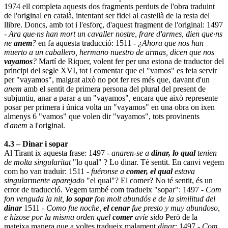
1974 ell completa aquests dos fragments perduts de l'obra traduint
de l'original en català, intentant ser fidel al castellà de la resta del
llibre. Doncs, amb tot i l'esforç, d'aquest fragment de l'original: 1497
-
Ara que·ns han mort un cavaller nostre, frare d'armes, dien que·ns
ne
anem
?
en fa aquesta traducció: 1511 -
¿Ahora que nos han
muerto a un caballero, hermano nuestro de armas, dicen que nos
vayamos
?
Martí de Riquer, volent fer per una estona de traductor del
principi del segle XVI, tot i comentar que el "vamos" es feia servir
per "vayamos", malgrat això no pot fer res més que, davant d'un
anem
amb el sentit de primera persona del plural del present de
subjuntiu, anar a parar a un "vayamos", encara que això represente
posar per primera i única volta un "vayamos" en una obra on ixen
almenys 6 "vamos" que volen dir "vayamos", tots provinents
d'
anem
a l'original.
4.3 – Dinar i sopar
Al Tirant ix aquesta frase: 1497 -
anaren-se a
dinar, lo qual
tenien
de molta singularitat
"lo qual" ? Lo dinar. Té sentit. En canvi vegem
com ho van traduir: 1511 -
fuéronse a
comer, el qual
estava
singularmente aparejado
"el qual"? El comer? No té sentit, és un
error de traducció. Vegem també com tradueix "sopar": 1497 -
Com
fon venguda la nit,
lo sopar
fon molt abundós e de la similitud del
dinar
1511 -
Como fue noche,
el cenar
fue presto y muy abundoso,
e hízose por la misma orden quel
comer
avíe sido
Però de la
mateixa manera que a voltes tradueix malament
dinar
: 1497 -
Com