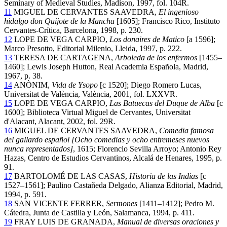
Seminary of Medieval Studies, Madison, 1997, fol. 104R.
11
MIGUEL DE CERVANTES SAAVEDRA,
El ingenioso
hidalgo don Quijote de la Mancha
[1605]; Francisco Rico, Instituto
Cervantes-Crítica, Barcelona, 1998, p. 230.
12
LOPE DE VEGA CARPIO,
Los donaires de Matico
[a 1596];
Marco Presotto, Editorial Milenio, Lleida, 1997, p. 222.
13
TERESA DE CARTAGENA,
Arboleda de los enfermos
[1455–
1460]; Lewis Joseph Hutton, Real Academia Española, Madrid,
1967, p. 38.
14
ANÒNIM,
Vida de Ysopo
[c 1520]; Diego Romero Lucas,
Universitat de València, València, 2001, fol. LXXVR.
15
LOPE DE VEGA CARPIO,
Las Batuecas del Duque de Alba
[c
1600]; Biblioteca Virtual Miguel de Cervantes, Universitat
d'Alacant, Alacant, 2002, fol. 29R.
16
MIGUEL DE CERVANTES SAAVEDRA,
Comedia famosa
del gallardo español [Ocho comedias y ocho entremeses nuevos
nunca representados]
, 1615; Florencio Sevilla Arroyo; Antonio Rey
Hazas, Centro de Estudios Cervantinos, Alcalá de Henares, 1995, p.
91.
17
BARTOLOMÉ DE LAS CASAS,
Historia de las Indias
[c
1527–1561]; Paulino Castañeda Delgado, Alianza Editorial, Madrid,
1994, p. 591.
18
SAN VICENTE FERRER,
Sermones
[1411–1412]; Pedro M.
Cátedra, Junta de Castilla y León, Salamanca, 1994, p. 411.
19
FRAY LUIS DE GRANADA,
Manual de diversas oraciones y