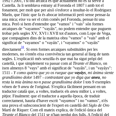
1992 i 2001, i si diu arcaica és que actualment no es fa servir a
Castella. Ja li semblava estrany al Foronda el 1807 i amb tot el
fonament, per molt que per això s'esforce a insultar-lo el Rodriguez
Marín, que l'únic que fa és abocar informació però sense pensar-la
una mica; eixe va ser el crim comès pel Foronda, pensar-hi una
mica. Però si hem d'entendre que "vamos" i "vais" són formes
arcaiques de "vayamos" "vayáis
"
, no podem entendre que puguem
trobar pels segles XV, XVI i XVII tot d'autors, com Lope de Vega,
que compaginen dins de la mateixa obra "vamos" o "vais" amb el
significat de "vayamos" o "vayáis", i "vayamos" o "vayáis"
34
directament
. Si eren formes arcaiques substituïdes per les
modernes, no s'entén eixa convivència tan general al llarg de tants
segles. L'explicació més senzilla és que mai ha sigut pròpi del
castellà, i que simplement va passar com al
Tirante el Blanco
, on
ixen almenys 8 "vays
"
amb el significat de
"
vayáis", i un "vayáys":
1511 -
Y como quiera que yo os ruegue que
vayáys
, mi ánima siente
grandíssimo dolor
1497 -
contrastant que yo diga que
aneu
, no
resta la mia ànima no·n passe grandíssima dolor
I tots 9 exemples
vénen de 9
aneu
de l'original. S'explica fàcilment pensant en un
traductor català que, a voltes, tradueix els
aneu
millor i, a voltes,
pitjor. Finalment: que el traductor a aquella època, de traduir
correctament, hauria d'haver escrit
"vayamos"
i no "vamos", n'és
una prova el subsconscient de l'expert en castellà del
Siglo de Oro
Martí de Riquer: Com ell mateix explica, de l'edició única del
Tirante el Blanco
del 1511 se n'han perdut dos fulls. A l'edició del