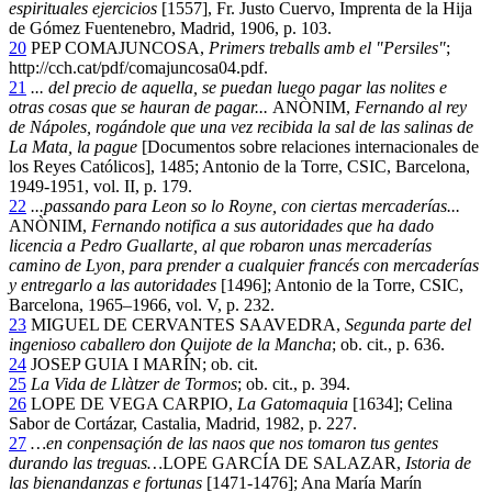
espirituales ejercicios
[1557], Fr. Justo Cuervo, Imprenta de la Hija
de Gómez Fuentenebro, Madrid, 1906, p. 103.
20
PEP COMAJUNCOSA,
Primers treballs amb el "Persiles"
;
http://cch.cat/pdf/comajuncosa04.pdf.
21
... del precio de aquella, se puedan luego pagar las nolites e
otras cosas que se hauran de pagar...
ANÒNIM,
Fernando al rey
de Nápoles, rogándole que una vez recibida la sal de las salinas de
La Mata, la pague
[Documentos sobre relaciones internacionales de
los Reyes Católicos], 1485; Antonio de la Torre, CSIC, Barcelona,
1949-1951, vol. II, p. 179.
22
...passando para Leon so lo Royne, con ciertas mercaderías...
ANÒNIM,
Fernando notifica a sus autoridades que ha dado
licencia a Pedro Guallarte, al que robaron unas mercaderías
camino de Lyon, para prender a cualquier francés con mercaderías
y entregarlo a las autoridades
[1496]; Antonio de la Torre, CSIC,
Barcelona, 1965–1966, vol. V, p. 232.
23
MIGUEL DE CERVANTES SAAVEDRA,
Segunda parte del
ingenioso caballero don Quijote de la Mancha
; ob. cit., p. 636.
24
JOSEP GUIA I MARÍN; ob. cit.
25
La Vida de Llàtzer de Tormos
; ob. cit., p. 394.
26
LOPE DE VEGA CARPIO,
La Gatomaquia
[1634]; Celina
Sabor de Cortázar, Castalia, Madrid, 1982, p. 227.
27
…en conpensaçión de las naos que nos tomaron tus gentes
durando las treguas…
LOPE GARCÍA DE SALAZAR,
Istoria de
las bienandanzas e fortunas
[1471-1476]; Ana María Marín