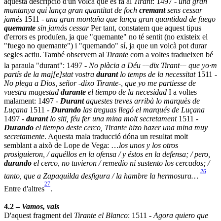
aquesta descripció d'un volcà que es fa al
Tirant
: 1497 -
una gran
muntanya qui lança gran quantitat de foch
cremant
sens cessar
jamés
1511 -
una gran montaña que lança gran quantidad de fuego
quemante
sin jamás cessar
Per tant, constatem que aquest tipus
d'errors es produïen, ja que "quemante" no té sentit (no existeix el
"fuego no quemante") i "quemando" sí, ja que un volcà pot durar
segles actiu. També observem al
Tirante
com a voltes tradueixen bé
__
__
la paraula "durant": 1497 -
No plàcia a Déu
dix Tirant
que yo·m
partís de la maj[e]stat vostra
durant
lo temps de la necessitat
1511 -
No plega a Dios, señor -dixo Tirante-, que yo me partiesse de
vuestra magestad
durante
el tiempo de la necesidad
I a voltes
malament: 1497 -
Durant
aquestes treves arribà lo marquès de
Luçana
1511 -
Durando
las treguas llegó el marqués de Luçana
1497 -
durant
lo siti, féu fer una mina molt secretament
1511 -
Durando
el tiempo deste cerco, Tirante hizo hazer una mina muy
secretamente
. Aquesta mala traducció dóna un resultat molt
semblant a això de Lope de Vega: …
los unos y los otros
prosiguieron, / aquéllos en la ofensa / y éstos en la defensa; / pero,
durando
el cerco, no tuvieron / remedio ni sustento los cercados; /
26
tanto, que a Zapaquilda desfigura / la hambre la hermosura…
27
Entre d'altres
.
4.2 –
Vamos, vais
D'aquest fragment del
Tirante el Blanco
: 1511 -
Agora quiero que