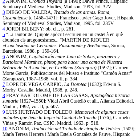
2
ANÒNIM,
Crónica Troyana
[a 1490]; Dawn Prince, Hispanic
Seminary of Medieval Studies, Madison, 1993, fol. 32V.
3
DIEGO DE VALERA,
Tratado de las armas. Roma,
Casanatense
[c 1458–1471]; Francisco Javier Gago Jover, Hispanic
Seminary of Medieval Studies, Madison, 1995, fol. 235V.
4
JORDI BILBENY; ob. cit., p. 261.
5
"...i l'autor del Quijote apòcrif escriuen en un castellà en què
abunden els aragonesismes... "MARTÍN DE RIQUER,
«Conclusión» de Cervantes, Passamonte y Avellaneda
; Sirmio,
Barcelona, 1988, p. 159-164.
6
ANÒNIM,
Capitulación entre Juan de Sobas, mazonero y
Bartolomé Martínez, pintor, para hacer una cama de Nue
stra
Señora de la Asunción, en Cariñena (Zaragoza)
[1597]; Carmen
Morte García, Publicaciones del Museo e Instituto "Camón Aznar"
(Zaragoza), 1987–1988, vol. II, p. 384.
7
LOPE DE VEGA CARPIO,
La Dorotea
[1632]; Edwin S.
Morby, Castalia, Madrid, 1988, p. 248.
8
FRAY BARTOLOMÉ DE LAS CASAS,
Apologética historia
sumaria
[1527–1550]; Vidal Abril Castelló et alii, Alianza Editorial,
Madrid, 1992, vol. II, p. 607.
9
LUIS HURTADO DE TOLEDO,
Memorial de algunas cosas
notables que tiene la Imperial Ciudad de Toledo
[1576]; Carmelo
Viñas y Ramón Paz, CSIC, Madrid, 1963, p. 518.
10
ANÒNIM,
Traducción del Tratado de cirugía de Tedrico
[1509];
María Teresa Herrera i María Estela González de Fauve, Hispanic