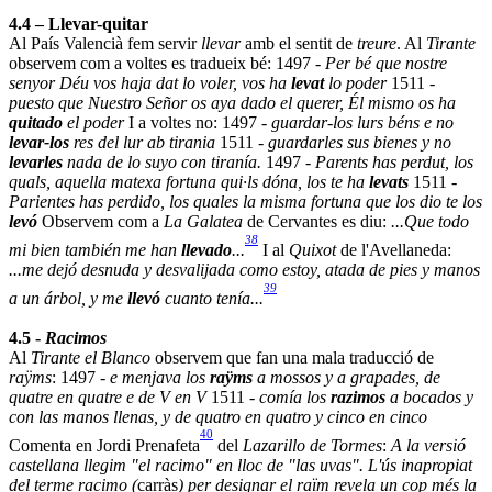
4.4 – Llevar-quitar
Al País Valencià fem servir
llevar
amb el sentit de
treure
. Al
Tirante
observem com a voltes es tradueix bé: 1497 -
Per bé que nostre
senyor Déu vos haja dat lo voler, vos ha
levat
lo poder
1511 -
puesto que Nuestro Señor os aya dado el querer, Él mismo os ha
quitado
el poder
I a voltes no: 1497 -
guardar-los lurs béns e no
levar-los
res del lur ab tirania
1511 -
guardarles sus bienes y no
levarles
nada de lo suyo con tiranía.
1497 -
Parents has perdut, los
quals, aquella matexa fortuna qui·ls dóna, los te ha
levats
1511 -
Parientes has perdido, los quales la misma fortuna que los dio te los
levó
Observem com a
La Galatea
de Cervantes es diu:
...Que todo
38
mi bien también me han
llevado
...
I al
Quixot
de l'Avellaneda:
...me dejó desnuda y desvalijada como estoy, atada de pies y manos
39
a un árbol, y me
llevó
cuanto tenía...
4.5 -
Racimos
Al
Tirante el Blanco
observem que fan una mala traducció de
raÿms
: 1497 -
e menjava los
raÿms
a mossos y a grapades, de
quatre en quatre e de V en V
1511 -
comía los
razimos
a bocados y
con las manos llenas, y de quatro en quatro y cinco en cinco
40
Comenta en Jordi Prenafeta
del
Lazarillo de Tormes
:
A la versió
castellana llegim "el racimo" en lloc de "las uvas". L'ús inapropiat
del terme racimo (
carràs
) per designar el raïm revela un cop més la