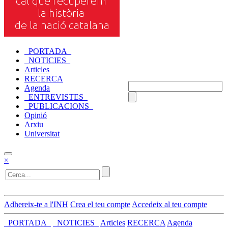
_PORTADA_
_NOTICIES_
Articles
RECERCA
Agenda
_ENTREVISTES_
_PUBLICACIONS_
Opinió
Arxiu
Universitat
×
Adhereix-te a l'INH
Crea el teu compte
Accedeix al teu compte
_PORTADA_
_NOTICIES_
Articles
RECERCA
Agenda