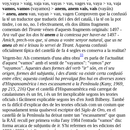
voy,vaya > vaig, vaja vas, vayas > vas, vages va, vaya > va, vaja
vamos, vamos
(vayamos) >
anem, anem
vais, vais
(vayáis)
>
aneu, aneu
van, vayan > van, vagen Comprovem que la confusió
la té un traductor que tradueix del i des del català, i la té on la pot
tindre, i on no, no. I efectivament, els dos últims fragments
comentats del
Tirante
vénen d'aquests fragments originals: 1497 -
Ara vull que los dos hi
anem
a la comtessa per haver-ne
1497 -
Amich, prech-vos que, si amau a vostre senyor natural, que us ne
aneu
ab mi e leixau lo servei de Tirant.
Aquesta confusió
oficialment típica del castellà de fa 4 segles es conserva a la realitat?
33
Vegem-ho: Als comentaris d'una altra obra
es parla de l'actualitat
d'aquest "vamos" amb el sentit de "vayamos": "
vamos" per
"vayamos". Aquestes dues formes del verb "ir" són, en el seu
origen, formes del subjuntiu, i des d'antic va existir certa confusió
entre elles; aquesta confusió ha prevalgut fins hui en diverses zones
d'Hispanoamèrica i mes escassament a la Península (Kany, 1969,
pp 215, 216)
Que el castellà d'Hispanoamèrica està carregat de
catalanismes és un fet, i és un fet inexplicable segons les teories
oficials i fàcilment explicable segons les d'en Jordi Bilbeny. També
es fa difícil d'explicar des de les teories oficials com un costum que
suposadament tenia qualsevol escriptor del
Siglo de Oro
, en el
castellà de la Península ha deixat rastre tan "escassament" que quan
la RAE recull per primera volta l'any 1984 l'entrada "vamos" diu:
forma arcaica de subjuntiu de
ir.
S'hi refermen en les edicions del