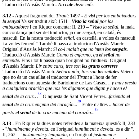
Traducció d'Ausiàs March -
No
cale
dezir más
3.12 -
Aquest fragment del
Tirant
: 1497 -
E
vist
per los embaixadors
lo senyal
Va ser traduït així: 1511 -
Visto la señal
por los
embaxadores
I en Riquer comenta: II, 219 – "
Visto la señal
, la mala
concordança pot ser del traductor, ja que
senyal
, en català, és
masculí. En la nostra traducció
señal
, en castellà, a voltes és masculí
i a voltes femení." També li passa al traductor d'Ausiàs March:
Original d'Ausiàs March:
Si co·l malalt que no 'nten
los senyals.
Traducció d'Ausiàs March:
Como el enfermo, qu'
el señal
no
entiende.
Fins i tot li passa quan l'original no l'indueix: Original
d'Ausiàs March:
Lir entre carts, tres son
les grans carreres
Traducció d'Ausiàs March:
Señora mía, tres son
los señales
Veiem
que no és un cas aïllat el traductor del
Tirant
a l'hora de fer
traduccions com aquesta de Bartolomé de Las Casas.
… y muy presto
a cualquiera oración que nos les digamos que digan y hacen
el
17
señal
de la cruz…
O aquesta de Sant Vicent Ferrer
...faziendo
el
18
señal
de la cruz ençima del coraçón...
Entre d'altres ...
hacer de
19
presto
el señal
de la cruz encima del corazón...
3.13 -
En Riquer fa dues notes referides a la mateixa qüestió: II, 233
- "
humilmente y devota
, en l'original
humilment e devota
, és a dir ".
II, 262 – "
justamente y templada
, en l'original
justament e