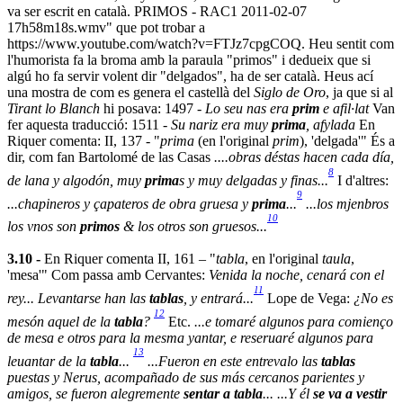
va ser escrit en català. PRIMOS - RAC1 2011-02-07
17h58m18s.wmv" que pot trobar a
https://www.youtube.com/watch?v=FTJz7cpgCOQ. Heu sentit com
l'humorista fa la broma amb la paraula "primos" i dedueix que si
algú ho fa servir volent dir "delgados", ha de ser català. Heus ací
una mostra de com es genera el castellà del
Siglo de Oro
, ja que si al
Tirant lo Blanch
hi posava: 1497 -
Lo seu nas era
prim
e afil·lat
Van
fer aquesta traducció: 1511 -
Su nariz era muy
prima
, afylada
En
Riquer comenta: II, 137 - "
prima
(en l'original
prim
), 'delgada'" És a
dir, com fan Bartolomé de las Casas
....obras déstas hacen cada día,
8
de lana y algodón, muy
prima
s y muy delgadas y finas...
I d'altres:
9
...chapineros y çapateros de obra gruesa y
prima
...
...los mjenbros
10
los vnos son
primos
& los otros son gruesos...
3.10 -
En Riquer comenta II, 161 – "
tabla
, en l'original
taula
,
'mesa'" Com passa amb Cervantes:
Venida la noche, cenará con el
11
rey... Levantarse han las
tablas
, y entrará...
Lope de Vega:
¿No es
12
mesón aquel de la
tabla
?
Etc.
...e tomaré algunos para comienço
de mesa e otros para la mesma yantar, e reseruaré algunos para
13
leuantar de la
tabla
...
...Fueron en este entrevalo las
tablas
puestas y Nerus, acompañado de sus más cercanos parientes y
amigos, se fueron alegremente
sentar a tabla
... ...Y él
se va a vestir