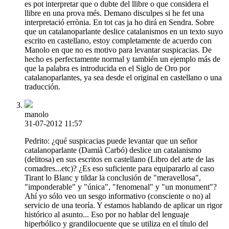
es pot interpretar que o dubte del llibre o que considera el
llibre en una prova més. Demano disculpes si he fet una
interpretació errònia. En tot cas ja ho dirá en Sendra. Sobre
que un catalanoparlante deslice catalanismos en un texto suyo
escrito en castellano, estoy completamente de acuerdo con
Manolo en que no es motivo para levantar suspicacias. De
hecho es perfectamente normal y también un ejemplo más de
que la palabra es introducida en el Siglo de Oro por
catalanoparlantes, ya sea desde el original en castellano o una
traducción.
manolo
31-07-2012 11:57
Pedrito: ¿qué suspicacias puede levantar que un señor
catalanoparlante (Damià Carbó) deslice un catalanismo
(delitosa) en sus escritos en castellano (Libro del arte de las
comadres...etc)? ¿Es eso suficiente para equipararlo al caso
Tirant lo Blanc y tildar la conclusión de "meravellosa",
"imponderable" y "única", "fenomenal" y "un monument"?
Ahí yo sólo veo un sesgo informativo (consciente o no) al
servicio de una teoría. Y estamos hablando de aplicar un rigor
histórico al asunto... Eso por no hablar del lenguaje
hiperbólico y grandilocuente que se utiliza en el título del