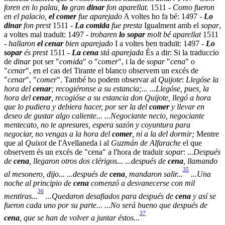
foren en lo palau,
lo
gran
dinar
fon aparellat.
1511 -
Como fueron
en el palacio,
el comer
fue aparejado
A voltes ho fa bé: 1497 -
Lo
dinar
fon prest
1511 -
La comida
fue presta
Igualment amb el
sopar
,
a voltes mal traduït: 1497 -
trobaren
lo sopar
molt bé aparellat
1511
-
hallaron
el cenar
bien aparejado
I a voltes ben traduït: 1497 -
Lo
sopar
és prest
1511 -
La cena
stá aparejada
És a dir: Si la traduccio
de
dinar
pot ser "
comida
" o "
comer
", i la de
sopar
"
cena
" o
"
cenar
", en el cas del Tirante el blanco observem un excés de
"
cenar
", "
comer
". També ho podem observar al
Quijote
:
Llegóse la
hora del
cenar
; recogiéronse a su estancia;... ...Llegóse, pues, la
hora del
cenar
, recogióse a su estancia don Quijote,
llegó a hora
que lo pudiera y debiera hacer, por ser la del
comer
y llevar en
deseo de gustar algo caliente... ...Negociante necio, negociante
mentecato, no te apresures, espera sazón y coyuntura para
negociar, no vengas a la hora del
comer
, ni a la del dormir;
Mentre
que al
Quixot
de l'Avellaneda i al
Guzmán de Alfarache
el que
observem és un excés de "cena" a l'hora de traduir
sopar
:
...Después
de
cena
, llegaron otros dos clérigos... ...después de
cena
, llamando
35
al mesonero, dijo... ...después de
cena
, mandaron salir...
...Una
noche al principio de
cena
comenzó a desvanecerse con mil
36
mentiras...
...Quedaron desafiados para después de
cena
y así se
fueron cada uno por su parte... ...No será bueno que después de
37
cena
, que se han de volver a juntar éstos...