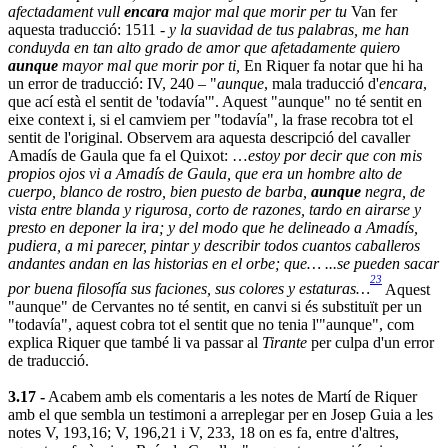
afectadament vull
encara
major mal que morir per tu
Van fer
aquesta traducció: 1511 -
y la suavidad de tus palabras, me han
conduyda en tan alto grado de amor que afetadamente quiero
aunque
mayor mal que morir por ti,
En Riquer fa notar que hi ha
un error de traducció: IV, 240 – "
aunque
, mala traducció d'
encara
,
que ací està el sentit de 'todavía'". Aquest "aunque" no té sentit en
eixe context i, si el camviem per "todavía", la frase recobra tot el
sentit de l'original. Observem ara aquesta descripció del cavaller
Amadís de Gaula que fa el Quixot: …
estoy por decir que con mis
propios ojos vi a Amadís de Gaula, que era un hombre alto de
cuerpo, blanco de rostro, bien puesto de barba,
aunque
negra, de
vista entre blanda y rigurosa, corto de razones, tardo en airarse y
presto en deponer la ira; y del modo que he delineado a Amadís,
pudiera, a mi parecer, pintar y describir todos cuantos caballeros
andantes andan en las historias en el orbe; que… ...se pueden sacar
23
por buena filosofía sus faciones, sus colores y estaturas…
Aquest
"aunque" de Cervantes no té sentit, en canvi si és substituït per un
"todavía", aquest cobra tot el sentit que no tenia l'"aunque", com
explica Riquer que també li va passar al
Tirante
per culpa d'un error
de traducció.
3.17 -
Acabem amb els comentaris a les notes de Martí de Riquer
amb el que sembla un testimoni a arreplegar per en Josep Guia a les
notes V, 193,16; V, 196,21 i V, 233, 18 on es fa, entre d'altres,