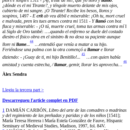
plors e sospirs
1511 -
¡Ay, triste de mí!, que yo lloro y
llamo
:
¿dónde es el mi Tirante?, y téngole muerto delante de mis ojos,
cubierto de mi sangre. ¡O Tirante! Recibe los besos, lloros y
sospiros,
1497 -
E
crit
ab veu dèbil e miserable: ¡Oh tu, mort cruel
e malvada, pren les tues armes contra mi
1511 -
Y
llamó
con boz
flaca y miserable: - ¡O tú, muerte cruel, toma tus armas contra mí
I
al
Siglo de Oro
també: …
.quando el enfermo se duele del costado
diestro el fisico obra en el sinistro & no dexa su paçiente aunque
44
llore ni
llame
...
…
entendió que venía a matar a su hijo.
Feriéndose una palma con la otra començó a
llamar
e llorar
45
diziendo: - ¡Guay de ti, mi hijo Benitillo!...
…
con quien había
46
amistad y cuenta estrecha, /
llamar
, gemir, llorar les aprovecha…
Àlex Sendra
Llegiu la tercera part >
Descarregueu l'article complet en PDF
1
DAMIÁN CARBÓN,
Libro del arte de las comadres o madrinas
y del regimiento de las preñadas y paridas y de los niños
[1541];
María Teresa Herrera i María Estela González de Fauve, Hispanic
Seminary of Medieval Studies, Madison, 1997, fol. 84V.