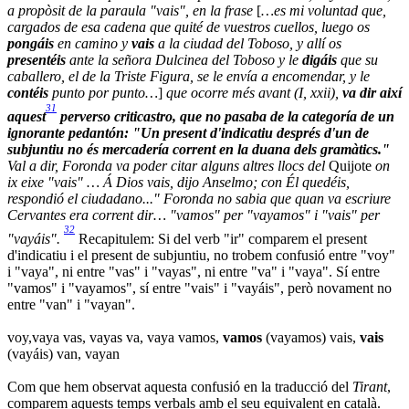
a propòsit de la paraula "vais", en la frase
[
…es mi voluntad que,
cargados de esa cadena que quité de vuestros cuellos, luego os
pongáis
en camino y
vais
a la ciudad del Toboso, y allí os
presentéis
ante la señora Dulcinea del Toboso y le
digáis
que su
caballero, el de la Triste Figura, se le envía a encomendar, y le
contéis
punto por punto…
]
que ocorre més avant (I, xxii),
va dir així
31
aquest
perverso criticastro, que no pasaba de la categoría de un
ignorante pedantón: "Un present d'indicatiu després d'un de
subjuntiu no és mercadería corrent en la duana dels gramàtics."
Val a dir, Foronda va poder citar alguns altres llocs del
Quijote
on
ix eixe "vais" … Á Dios vais, dijo Anselmo; con Él quedéis,
respondió el ciudadano..." Foronda no sabia que quan va escriure
Cervantes era corrent dir… "vamos" per "vayamos" i "vais" per
32
"vayáis".
Recapitulem: Si del verb "ir" comparem el present
d'indicatiu i el present de subjuntiu, no trobem confusió entre "voy"
i "vaya", ni entre "vas" i "vayas", ni entre "va" i "vaya". Sí entre
"vamos" i "vayamos", sí entre "vais" i "vayáis", però novament no
entre "van" i "vayan".
voy,vaya vas, vayas va, vaya vamos,
vamos
(vayamos) vais,
vais
(vayáis) van, vayan
Com que hem observat aquesta confusió en la traducció del
Tirant
,
comparem aquests temps verbals amb el seu equivalent en català.