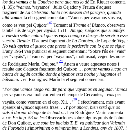
los dos
vamos
a la Condesa para que nos lo dé
En Riquer comenta
(I, 35):
"vamos
, 'vayamos'
"
Julio Cejador y Frauca d'aquest
fragment de
La Celestina
:
tanto nos diessen del parayso, quando
allá
vamos
fa el seguent comentari: "Vamos per vayamos s'usava,
28
como es veu pel
Quijote
"
Tornant al
Tirante el Blanco
, observem
també l'ús de
vays
per
vayáis
: 1511 -
Amigo, ruégoos que si amáys
a vuestro señor natural que os
vays
comigo e dexéys de servir a esse
vuestro Tirante.
D'aquest fragment de
La Dorotea
, de Lope de Vega:
No
vais
aprisa al gusto; que presto le perderéis con lo que se sigue
L'any 1964 van publicar el seguent comentari: "Sobre l'ús de "vais"
per "vayáis", i "vamos" per "vayamos", molt usual, vegeu les notes
29
de Rodríguez Marín, Quijote."
Anem a veure aquestes notes i
resulta que d'aquest fragment del Quixot: …
porque
vamos
luego en
busca de algún castillo donde alojemos esta noche y hagamos el
bálsamo…
en Rodríguez Marín fa el següent comentari:
"
Por que vamos luego
vol dir
para que vayamos en seguida
.
Vamos
per vayamos era molt corrent en el temps de Cervantes, i
vais
per
30
vayáis, como veurem en el cap. Xii…"
I efectívament, més avant
apareix al
Quixot
aquesta frase: …
Y por ahora, bien será que os
vais
á dormir debajo de techado…
I en Rodríguez Marín comenta
això:
En la p. 53 de les
Observaciones sobre alguns punts de l'obra
de Don Quijote
, que sota les inicials T. E. va publicar don Valentín
de Foronda i s'imprimiren o reimprimiren a Londres, any de 1807, i