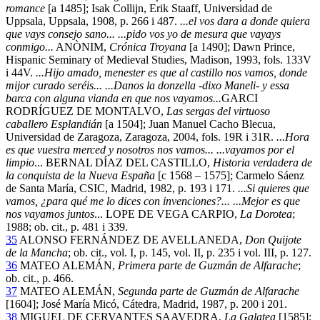
romance
[a 1485]; Isak Collijn, Erik Staaff, Universidad de
Uppsala, Uppsala, 1908, p. 266 i 487.
...el vos dara a donde quiera
que vays consejo sano... ...pido vos yo de mesura que vayays
conmigo...
ANÒNIM,
Crónica Troyana
[a 1490]; Dawn Prince,
Hispanic Seminary of Medieval Studies, Madison, 1993, fols. 133V
i 44V.
...Hijo amado, menester es que al castillo nos vamos, donde
mijor curado seréis... ...Danos la donzella -dixo Maneli- y essa
barca con alguna vianda en que nos vayamos...
GARCI
RODRÍGUEZ DE MONTALVO,
Las sergas del virtuoso
caballero Esplandián
[a 1504]; Juan Manuel Cacho Blecua,
Universidad de Zaragoza, Zaragoza, 2004, fols. 19R i 31R.
...Hora
es que vuestra merced y nosotros nos vamos... ...vayamos por el
limpio
... BERNAL DÍAZ DEL CASTILLO,
Historia verdadera de
la conquista de la Nueva España
[c 1568 – 1575]; Carmelo Sáenz
de Santa María, CSIC, Madrid, 1982, p. 193 i 171.
...Si quieres que
vamos, ¿para qué me lo dices con invenciones?... ...Mejor es que
nos vayamos juntos
... LOPE DE VEGA CARPIO,
La Dorotea
;
1988; ob. cit., p. 481 i 339.
35
ALONSO FERNÁNDEZ DE AVELLANEDA,
Don Quijote
de la Mancha
; ob. cit., vol. I, p. 145, vol. II, p. 235 i vol. III, p. 127.
36
MATEO ALEMÁN,
Primera parte de Guzmán de Alfarache
;
ob. cit., p. 466.
37
MATEO ALEMÁN,
Segunda parte de Guzmán de Alfarache
[1604]; José María Micó, Cátedra, Madrid, 1987, p. 200 i 201.
38
MIGUEL DE CERVANTES SAAVEDRA,
La Galatea
[1585];