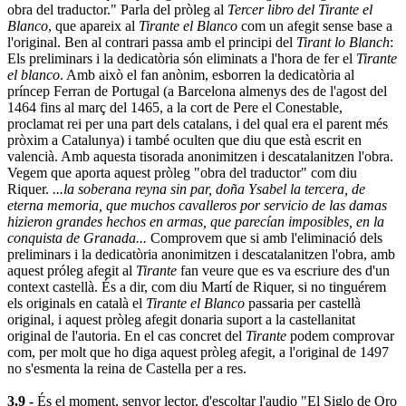
obra del traductor." Parla del pròleg al
Tercer libro del Tirante el
Blanco
, que apareix al
Tirante el Blanco
com un afegit sense base a
l'original. Ben al contrari passa amb el principi del
Tirant lo Blanch
:
Els preliminars i la dedicatòria són eliminats a l'hora de fer el
Tirante
el blanco
. Amb això el fan anònim, esborren la dedicatòria al
príncep Ferran de Portugal (a Barcelona almenys des de l'agost del
1464 fins al març del 1465, a la cort de Pere el Conestable,
proclamat rei per una part dels catalans, i del qual era el parent més
pròxim a Catalunya) i també oculten que diu que està escrit en
valencià. Amb aquesta tisorada anonimitzen i descatalanitzen l'obra.
Vegem que aporta aquest pròleg "obra del traductor" com diu
Riquer.
...la soberana reyna sin par, doña Ysabel la tercera, de
eterna memoria, que muchos cavalleros por servicio de las damas
hizieron grandes hechos en armas, que parecían imposibles, en la
conquista de Granada...
Comprovem que si amb l'eliminació dels
preliminars i la dedicatòria anonimitzen i descatalanitzen l'obra, amb
aquest próleg afegit al
Tirante
fan veure que es va escriure des d'un
context castellà. És a dir, com diu Martí de Riquer, si no tinguérem
els originals en català el
Tirante el Blanco
passaria per castellà
original, i aquest pròleg afegit donaria suport a la castellanitat
original de l'autoria. En el cas concret del
Tirante
podem comprovar
com, per molt que ho diga aquest pròleg afegit, a l'original de 1497
no s'esmenta la reina de Castella per a res.
3.9 -
És el moment, senyor lector, d'escoltar l'audio "El Siglo de Oro