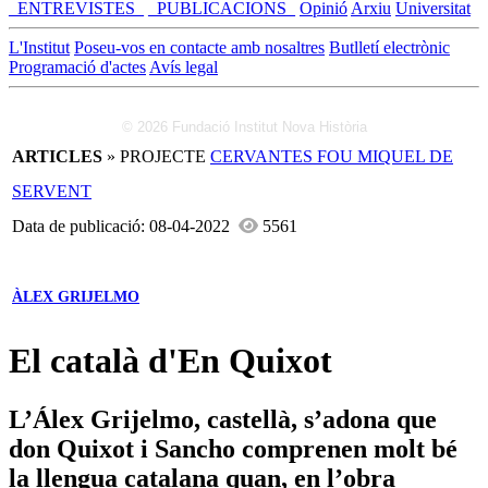
_ENTREVISTES_
_PUBLICACIONS_
Opinió
Arxiu
Universitat
L'Institut
Poseu-vos en contacte amb nosaltres
Butlletí electrònic
Programació d'actes
Avís legal
© 2026 Fundació Institut Nova Història
ARTICLES
» PROJECTE
CERVANTES FOU MIQUEL DE
SERVENT
Data de publicació: 08-04-2022
5561
ÀLEX GRIJELMO
El català d'En Quixot
L’Álex Grijelmo, castellà, s’adona que
don Quixot i Sancho comprenen molt bé
la llengua catalana quan, en l’obra