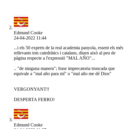
Edmund Cooke
24-04-2022 11:44
...i els 50 experts de la real academia panyola, essent els més
rellevants tots catedràtics i catalans, diuen això al peu de
pàgina respecte a l'expressió "MAL AÑO"...
.. "de ninguna manera"; frase imprecatoria truncada que
equivale a "mal año para mí" o "mal año me dé Dios"
VERGONYANT!!
DESPERTA FERRO!
Edmund Cooke