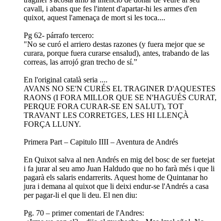
cavall, i abans que fes l'intent d'apartar-hi les armes d'en
quixot, aquest l'amenaça de mort si les toca....
Pg 62- párrafo tercero:
"No se curó el arriero destas razones (y fuera mejor que se
curara, porque fuera curarse ensalud), antes, trabando de las
correas, las arrojó gran trecho de sí.”
En l'original català seria ....
AVANS NO SE'N CURÉS EL TRAGINER D'AQUESTES
RAONS (I FORA MILLOR QUE SE N'HAGUÉS CURAT,
PERQUE FORA CURAR-SE EN SALUT), TOT
TRAVANT LES CORRETGES, LES HI LLENÇÀ
FORÇA LLUNY.
Primera Part – Capitulo IIII – Aventura de Andrés
En Quixot salva al nen Andrés en mig del bosc de ser fuetejat
i fa jurar al seu amo Juan Haldudo que no ho farà més i que li
pagarà els salaris endarrerits. Aquest home de Quintanar ho
jura i demana al quixot que li deixi endur-se l'Andrés a casa
per pagar-li el que li deu. El nen diu:
Pg. 70 – primer comentari de l'Andres: