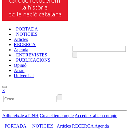
_PORTADA_
_NOTICIES_
Articles
RECERCA
Agenda
_ENTREVISTES_
_PUBLICACIONS_
Opinió
Arxiu
Universitat
×
Adhereix-te a l'INH
Crea el teu compte
Accedeix al teu compte
_PORTADA_
_NOTICIES_
Articles
RECERCA
Agenda