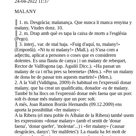
24-04-2022 11:37
MALANY
║ 1. m. Desgràcia; malanança. Que nunca li manca renyina y
malany, Viudes donz. 10.
║ 2. m. Drap amb què es tapa la caixa de morts a l'església
(Pego).
║ 3. interj., var. de mal haja. «Fuig d'aquí, tu, malany!»
(Empordà). «Ni tu ni malany!» (Mall.). a) S'usa com a
adjectiu, aplicat a persones o coses que es consideren
dolentes. Es una flauta de canya | i un malany de rebequet,
Rector de Vallfogona (ap. Aguiló Dicc.). «Ha passat un
malany de ca i m'ha pres sa bereneta» (Men.). «Per un malany
de dona he de passar tots aquests martiris!» (Men.).
2. A la Vall (Valldigna, 2009) és habitual en l'expressió donar
malany, que ha creat un qualificatiu, donador -ra de malany.
També hi ha llocs on l'expressió donar més faena que un porc
solt és donar més malany que un porc solt.
A més, Joan Ramon Borràs Hernandis (09.12.2009) ens
aporta la possibilitat «fer malany»:
A la Ribera (el meu poble és Albalat de la Ribera) també usem
les expressions «donar malany» (amb el sentit de 'donar
faena', 'donar quefer', 'molestar'...) i «fer malany» ('causar
desgràcies, danys'; 'fer malifetes'): La riuada ha fet molt de