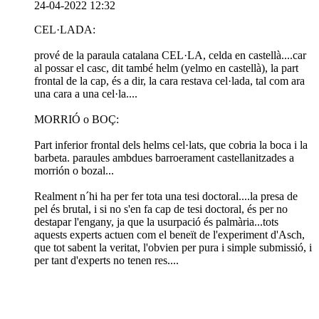
24-04-2022 12:32
CEL·LADA:
prové de la paraula catalana CEL·LA, celda en castellà....car
al possar el casc, dit també helm (yelmo en castellà), la part
frontal de la cap, és a dir, la cara restava cel·lada, tal com ara
una cara a una cel·la....
MORRIÓ o BOÇ:
Part inferior frontal dels helms cel·lats, que cobria la boca i la
barbeta. paraules ambdues barroerament castellanitzades a
morrión o bozal...
Realment n´hi ha per fer tota una tesi doctoral....la presa de
pel és brutal, i si no s'en fa cap de tesi doctoral, és per no
destapar l'engany, ja que la usurpació és palmària...tots
aquests experts actuen com el beneït de l'experiment d'Asch,
que tot sabent la veritat, l'obvien per pura i simple submissió, i
per tant d'experts no tenen res....