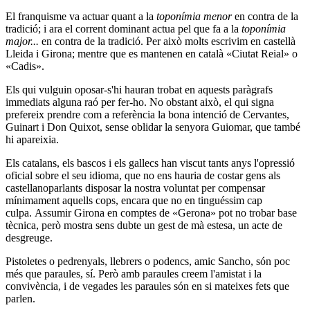
El franquisme va actuar quant a la
toponímia menor
en contra de la
tradició; i ara el corrent dominant actua pel que fa a la
toponímia
major...
en contra de la tradició. Per això molts escrivim en castellà
Lleida i Girona; mentre que es mantenen en català «Ciutat Reial» o
«Cadis».
Els qui vulguin oposar-s'hi hauran trobat en aquests paràgrafs
immediats alguna raó per fer-ho. No obstant això, el qui signa
prefereix prendre com a referència la bona intenció de Cervantes,
Guinart i Don Quixot, sense oblidar la senyora Guiomar, que també
hi apareixia.
Els catalans, els bascos i els gallecs han viscut tants anys l'opressió
oficial sobre el seu idioma, que no ens hauria de costar gens als
castellanoparlants disposar la nostra voluntat per compensar
mínimament aquells cops, encara que no en tinguéssim cap
culpa. Assumir Girona en comptes de «Gerona» pot no trobar base
tècnica, però mostra sens dubte un gest de mà estesa, un acte de
desgreuge.
Pistoletes o pedrenyals, llebrers o podencs, amic Sancho, són poc
més que paraules, sí. Però amb paraules creem l'amistat i la
convivència, i de vegades les paraules són en si mateixes fets que
parlen.