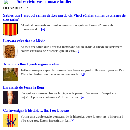
Subscriviu-vos al nostre butlletí
HO SABIES...?
Sabies que l'escut d'armes de Leonardo da Vinci són les armes catalanes de
tres pals?
Al web de numericana podeu comprovar quin és l'escut d'armes de
Leonardo da...
[+]
L'orxata valenciana a Mèxic
És més probable que l'orxata mexicana fos portada a Mèxic pels primers
colons catalans de València que hi van...
[+]
Jeronimus Bosch, amb cognom català
Tothom assegura que Jeronimus Bosch era un pintor flamenc, però en Pau
Mora ha trobat una referència que ens fa...
[+]
Els marits de Joana la Boja
Per què van tancar Joana la Boja a la presó? Per amor? Perquè era
boja? O per una evident raó d’Estat? En...
[+]
Cal investigar la història ... fins i tot la recent
Patim una adulteració constant de la història, però la gent no s'informa i
s'ho creu tot. Estem investigant la...
[+]