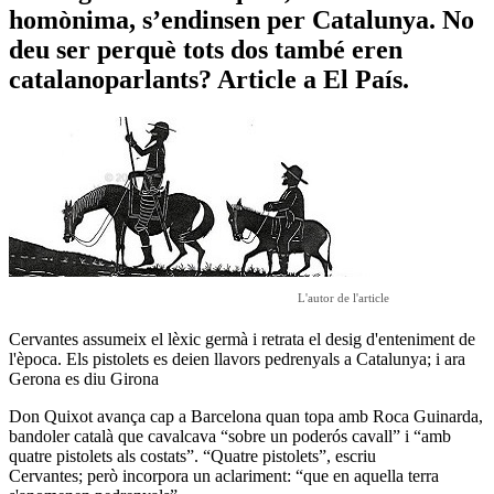
homònima, s’endinsen per Catalunya. No
deu ser perquè tots dos també eren
catalanoparlants? Article a El País.
L'autor de l'article
Cervantes assumeix el lèxic germà i retrata el desig d'enteniment de
l'època. Els pistolets es deien llavors pedrenyals a Catalunya; i ara
Gerona es diu Girona
Don Quixot avança cap a Barcelona quan topa amb Roca Guinarda,
bandoler català que cavalcava “sobre un poderós cavall” i “amb
quatre pistolets als costats”. “Quatre pistolets”, escriu
Cervantes; però incorpora un aclariment: “que en aquella terra