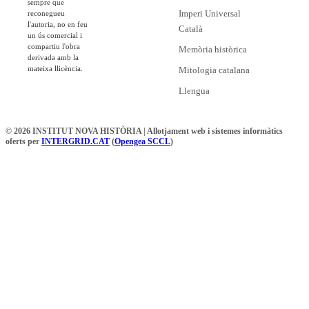
sempre que
Imperi Universal
reconegueu
l'autoria, no en feu
Català
un ús comercial i
compartiu l'obra
Memòria històrica
derivada amb la
mateixa llicència.
Mitologia catalana
Llengua
© 2026 INSTITUT NOVA HISTÒRIA | Allotjament web i sistemes informàtics
oferts per
INTERGRID.CAT
(
Opengea SCCL
)