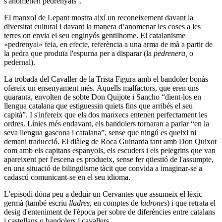
s'anomenen pedrenyals”.
El manxol de Lepant mostra així un reconeixement davant la
diversitat cultural i davant la manera d’anomenar les coses a les
terres on envia el seu enginyós gentilhome. El catalanisme
«pedrenyal» feia, en efecte, referència a una arma de mà a partir de
la pedra que produïa l'espurna per a disparar (la
pedrenera,
o
pedernal).
La trobada del Cavaller de la Trista Figura amb el bandoler bonàs
ofereix un ensenyament més. Aquells malfactors, que eren uns
quaranta, envolten de sobte Don Quijote i Sancho “dient-los en
llengua catalana que estiguessin quiets fins que arribés el seu
capità”. I s'infereix que els dos manxecs entenen perfectament les
ordres. Línies més endavant, els bandolers tornaran a parlar “en la
seva llengua gascona i catalana”, sense que ningú es queixi ni
demani traducció. El diàleg de Roca Guinarda tant amb Don Quixot
com amb els capitans espanyols, els escuders i els pelegrins que van
apareixent per l'escena es produeix, sense fer qüestió de l'assumpte,
en una situació de bilingüisme tàcit que convida a imaginar-se a
cadascú comunicant-se en el seu idioma.
L'episodi dóna peu a deduir un Cervantes que assumeix el lèxic
germà (també escriu
lladres,
en comptes de
ladrones
) i que retrata el
desig d'enteniment de l'època per sobre de diferències entre catalans
i castellans o bandolers i cavallers.