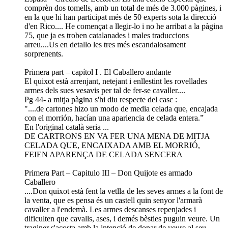
comprèn dos tomells, amb un total de més de 3.000 pàgines, i
en la que hi han participat més de 50 experts sota la direcció
d'en Rico.... He començat a llegir-lo i no he arribat a la pàgina
75, que ja es troben catalanades i males traduccions
arreu....Us en detallo les tres més escandalosament
sorprenents.
Primera part – capítol I . El Caballero andante
El quixot està arrenjant, netejant i enllestint les rovellades
armes dels sues vesavis per tal de fer-se cavaller....
Pg 44- a mitja pàgina s'hi diu respecte del casc :
"....de cartones hizo un modo de media celada que, encajada
con el morrión, hacían una apariencia de celada entera.”
En l'original català seria ...
DE CARTRONS EN VA FER UNA MENA DE MITJA
CELADA QUE, ENCAIXADA AMB EL MORRIÓ,
FEIEN APARENÇA DE CELADA SENCERA
Primera Part – Capitulo III – Don Quijote es armado
Caballero
....Don quixot està fent la vetlla de les seves armes a la font de
la venta, que es pensa és un castell quin senyor l'armarà
cavaller a l'endemà. Les armes descanses repenjades i
dificulten que cavalls, ases, i demés bèsties puguin veure. Un
traginer s'acosta amb la intenció de donar de veure al seu