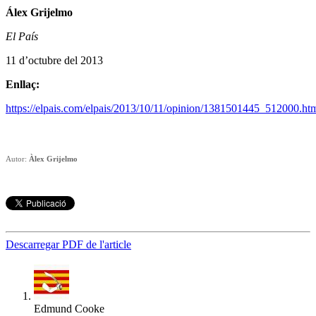
Álex Grijelmo
El País
11 d’octubre del 2013
Enllaç:
https://elpais.com/elpais/2013/10/11/opinion/1381501445_512000.ht
Autor:
Àlex Grijelmo
Descarregar PDF de l'article
Edmund Cooke