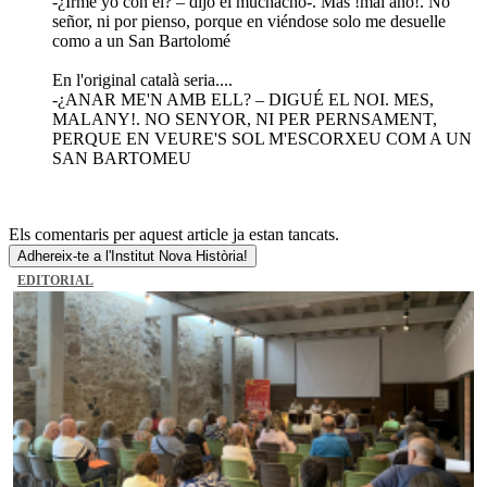
-¿Irme yo con el? – dijo el muchacho-. Mas !mal año!. No
señor, ni por pienso, porque en viéndose solo me desuelle
como a un San Bartolomé
En l'original català seria....
-¿ANAR ME'N AMB ELL? – DIGUÉ EL NOI. MES,
MALANY!. NO SENYOR, NI PER PERNSAMENT,
PERQUE EN VEURE'S SOL M'ESCORXEU COM A UN
SAN BARTOMEU
Els comentaris per aquest article ja estan tancats.
Adhereix-te a l'Institut Nova Història!
EDITORIAL