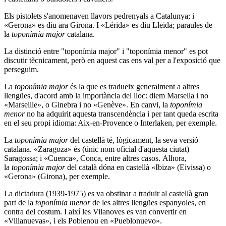
Els pistolets s'anomenaven llavors pedrenyals a Catalunya; i
«Gerona» es diu ara Girona. I «Lérida» es diu Lleida; paraules de
la
toponímia major
catalana.
La distinció entre "toponímia major" i "toponímia menor" es pot
discutir tècnicament, però en aquest cas ens val per a l'exposició que
perseguim.
La
toponímia major
és la que es tradueix generalment a altres
llengües, d'acord amb la importància del lloc: diem Marsella i no
«Marseille», o Ginebra i no «Genève». En canvi, la
toponímia
menor
no ha adquirit aquesta transcendència i per tant queda escrita
en el seu propi idioma: Aix-en-Provence o Interlaken, per exemple.
La
toponímia major
del castellà té, lògicament, la seva versió
catalana. «Zaragoza» és (únic nom oficial d'aquesta ciutat)
Saragossa; i «Cuenca», Conca, entre altres casos. Alhora,
la
toponímia major
del català dóna en castellà «Ibiza» (Eivissa) o
«Gerona» (Girona), per exemple.
La dictadura (1939-1975) es va obstinar a traduir al castellà gran
part de la
toponímia menor
de les altres llengües espanyoles, en
contra del costum. I així les Vilanoves es van convertir en
«Villanuevas», i els Poblenou en «Pueblonuevo».