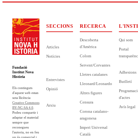
SECCIONS
RECERCA
L'INST
Descoberta
Qui som
d'Amèrica
Articles
Portal
Colom
transparènc
Notícies
Servent/Cervantes
Fundació
Adhesions
Institut Nova
Lletres catalanes
Història
Entrevistes
Butlletí
Lleonard/Leonardo
Els continguts
Opinió
Programaci
Altres figures
d'aquest web estan
d'actes
sota llicència
Censura
Creative Commons
Arxiu
Avís legal
BY-NC-SA 4.0
.
Corona catalano-
Podeu compartir i
adaptar el material
aragonesa
sempre que
Imperi Universal
reconegueu
l'autoria, no en feu
Català
un ús comercial i