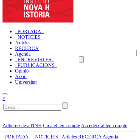
_PORTADA_
_NOTICIES_
Articles
RECERCA
Agenda
_ENTREVISTES_
_PUBLICACIONS_
Opinió
Arxiu
Universitat
×
Adhereix-te a l'INH
Crea el teu compte
Accedeix al teu compte
_PORTADA_
_NOTICIES_
Articles
RECERCA
Agenda