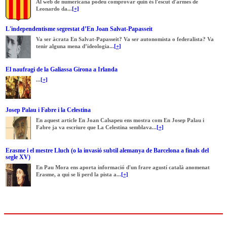
Al web de numericana podeu comprovar quin és l'escut d'armes de
Leonardo da...
[+]
L'independentisme segrestat d’En Joan Salvat-Papasseit
Va ser àcrata En Salvat-Papasseit? Va ser autonomista o federalista? Va
tenir alguna mena d’ideologia...
[+]
El naufragi de la Galiassa Girona a Irlanda
...
[+]
Josep Palau i Fabre i la Celestina
En aquest article En Joan Calsapeu ens mostra com En Josep Palau i
Fabre ja va escriure que La Celestina semblava...
[+]
Erasme i el mestre Lluch (o la invasió subtil alemanya de Barcelona a finals del
segle XV)
En Pau Mora ens aporta informació d'un frare agustí català anomenat
Erasme, a qui se li perd la pista a...
[+]