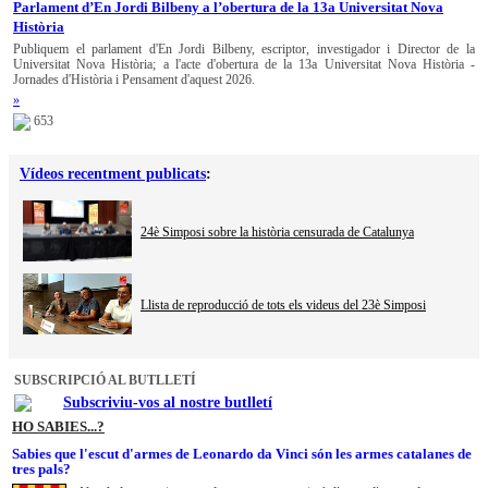
Parlament d’En Jordi Bilbeny a l’obertura de la 13a Universitat Nova
Història
Publiquem el parlament d'En Jordi Bilbeny, escriptor, investigador i Director de la
Universitat Nova Història; a l'acte d'obertura de la 13a Universitat Nova Història -
Jornades d'Història i Pensament d'aquest 2026.
»
653
Vídeos recentment publicats
:
24è Simposi sobre la història censurada de Catalunya
Llista de reproducció de tots els videus del 23è Simposi
SUBSCRIPCIÓ AL BUTLLETÍ
Subscriviu-vos al nostre butlletí
HO SABIES...?
Sabies que l'escut d'armes de Leonardo da Vinci són les armes catalanes de
tres pals?