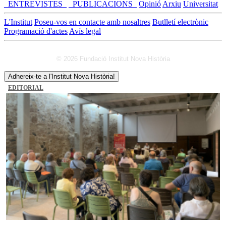
_ENTREVISTES_
_PUBLICACIONS_
Opinió
Arxiu
Universitat
L'Institut
Poseu-vos en contacte amb nosaltres
Butlletí electrònic
Programació d'actes
Avís legal
© 2026 Fundació Institut Nova Història
Adhereix-te a l'Institut Nova Història!
EDITORIAL