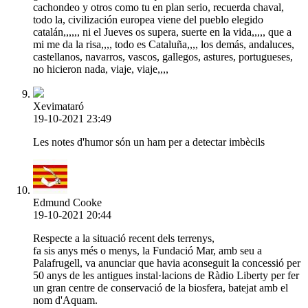
cachondeo y otros como tu en plan serio, recuerda chaval,
todo la, civilización europea viene del pueblo elegido
catalán,,,,,, ni el Jueves os supera, suerte en la vida,,,,, que a
mi me da la risa,,,, todo es Cataluña,,,, los demás, andaluces,
castellanos, navarros, vascos, gallegos, astures, portugueses,
no hicieron nada, viaje, viaje,,,,
Xevimataró
19-10-2021 23:49
Les notes d'humor són un ham per a detectar imbècils
Edmund Cooke
19-10-2021 20:44
Respecte a la situació recent dels terrenys,
fa sis anys més o menys, la Fundació Mar, amb seu a
Palafrugell, va anunciar que havia aconseguit la concessió per
50 anys de les antigues instal·lacions de Ràdio Liberty per fer
un gran centre de conservació de la biosfera, batejat amb el
nom d'Aquam.