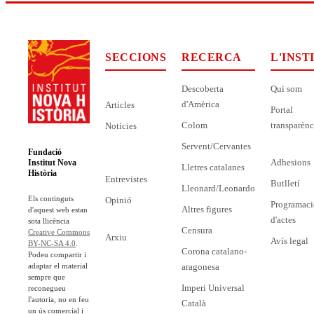
SECCIONS
RECERCA
L'INST
Descoberta
Qui som
d'Amèrica
Articles
Portal
Colom
transparènc
Notícies
Servent/Cervantes
Fundació
Adhesions
Institut Nova
Lletres catalanes
Història
Entrevistes
Butlletí
Lleonard/Leonardo
Els continguts
Opinió
Programaci
Altres figures
d'aquest web estan
d'actes
sota llicència
Censura
Creative Commons
Arxiu
Avís legal
BY-NC-SA 4.0
.
Corona catalano-
Podeu compartir i
adaptar el material
aragonesa
sempre que
Imperi Universal
reconegueu
l'autoria, no en feu
Català
un ús comercial i