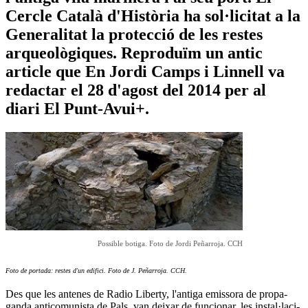
Cercle Català d'Història ha sol·licitat a la
Generalitat la protecció de les restes
arqueològiques. Reproduïm un antic
article que En Jordi Camps i Linnell va
redactar el 28 d'agost del 2014 per al
diari El Punt-Avui+.
Possible botiga. Foto de Jordi Peñarroja. CCH
Foto de portada: restes d'un edifici. Foto de J. Peñarroja. CCH.
Des que les ante­nes de Radio Liberty, l'antiga emis­sora de pro­pa­
ganda anti­co­mu­nista de Pals, van dei­xar de fun­ci­o­nar, les ins­tal·laci­