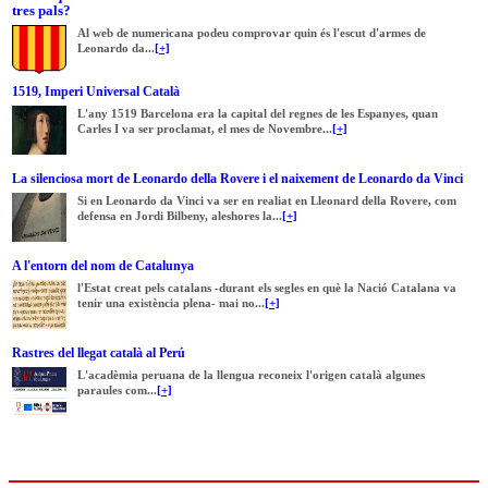
tres pals?
Al web de numericana podeu comprovar quin és l'escut d'armes de
Leonardo da...
[+]
1519, Imperi Universal Català
L'any 1519 Barcelona era la capital del regnes de les Espanyes, quan
Carles I va ser proclamat, el mes de Novembre...
[+]
La silenciosa mort de Leonardo della Rovere i el naixement de Leonardo da Vinci
Si en Leonardo da Vinci va ser en realiat en Lleonard della Rovere, com
defensa en Jordi Bilbeny, aleshores la...
[+]
A l'entorn del nom de Catalunya
l'Estat creat pels catalans -durant els segles en què la Nació Catalana va
tenir una existència plena- mai no...
[+]
Rastres del llegat català al Perú
L'acadèmia peruana de la llengua reconeix l'origen català algunes
paraules com...
[+]