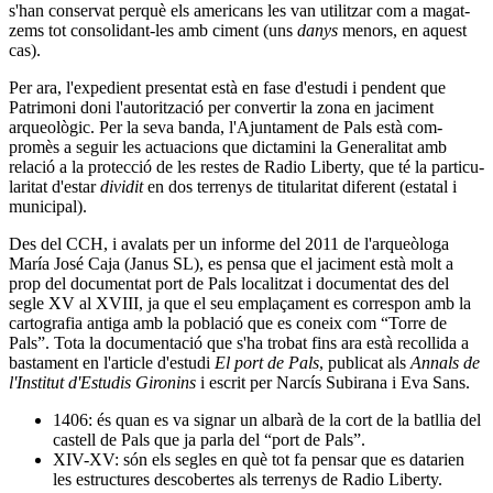
s'han con­ser­vat perquè els ame­ri­cans les van uti­lit­zar com a magat­
zems tot con­so­li­dant-les amb ciment (uns
danys
menors, en aquest
cas).
Per ara, l'expe­di­ent pre­sen­tat està en fase d'estudi i pen­dent que
Patri­moni doni l'auto­rit­zació per con­ver­tir la zona en jaci­ment
arqueològic. Per la seva banda, l'Ajun­ta­ment de Pals està com­
promès a seguir les actu­a­ci­ons que dic­ta­mini la Gene­ra­li­tat amb
relació a la pro­tecció de les res­tes de Radio Liberty, que té la par­ti­cu­
la­ri­tat d'estar
divi­dit
en dos ter­renys de titu­la­ri­tat dife­rent (esta­tal i
muni­ci­pal).
Des del CCH, i ava­lats per un informe del 2011 de l'arqueòloga
María José Caja (Janus SL), es pensa que el jaci­ment està molt a
prop del docu­men­tat port de Pals loca­lit­zat i docu­men­tat des del
segle XV al XVIII, ja que el seu emplaçament es cor­res­pon amb la
car­to­gra­fia antiga amb la població que es coneix com “Torre de
Pals”. Tota la docu­men­tació que s'ha tro­bat fins ara està reco­llida a
bas­ta­ment en l'arti­cle d'estudi
El port de Pals
, publi­cat als
Annals
de
l'Ins­ti­tut d'Estu­dis Giro­nins
i escrit per Narcís Subi­rana i Eva Sans.
1406: és quan es va signar un albarà de la cort de la batllia del
castell de Pals que ja parla del “port de Pals”.
XIV-XV: són els segles en què tot fa pensar que es datarien
les estructures descobertes als terrenys de Radio Liberty.