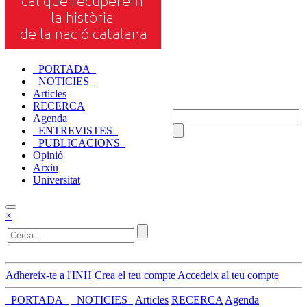
_PORTADA_
_NOTICIES_
Articles
RECERCA
Agenda
_ENTREVISTES_
_PUBLICACIONS_
Opinió
Arxiu
Universitat
×
Adhereix-te a l'INH
Crea el teu compte
Accedeix al teu compte
_PORTADA_
_NOTICIES_
Articles
RECERCA
Agenda