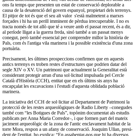
ons fa temps que pre­sen­ten un estat de con­ser­vació deplo­ra­ble a
causa de la desa­tenció del govern espa­nyol, pro­pi­e­tari dels ter­renys.
El pit­jor de tot és que el seu alt valor s'està mal­me­tent a mar­xes
forçades i hi ha un perill immi­nent de pèrdua irre­cu­pe­ra­ble. I no es
tracta només de tot allò que té a veure amb el pas­sat recent, és a dir,
al període lli­gat a la guerra freda, sinó també a un pas­sat menys
cone­gut, però també essen­cial per com­pren­dre millor la història de
Pals, com és l'antiga vila mari­nera i la pos­si­ble existència d'una zona
portuària.
Pre­ci­sa­ment, les últi­mes pros­pec­ci­ons con­fir­men que en aquests
antics ter­renys es tro­ben res­tes d'estruc­tu­res que podrien datar del
segle XIV o XV. Un patri­moni que actu­al­ment la Gene­ra­li­tat està
con­si­de­rant pro­te­gir arran d'una sol·lici­tud impul­sada pel Cer­cle
Català d'Història (CCH), enti­tat que en els últims sis anys ha
encapçalat les exca­va­ci­ons i l'estudi d'aquesta obli­dada població
mari­nera.
La ini­ci­a­tiva del CCH de sol·lici­tar al Depar­ta­ment de Patri­moni la
pro­tecció de les res­tes arqueològiques de Radio Liberty –cone­gu­des
també com “les Boti­gues de Pals”, topònim docu­men­tat als estu­dis
publi­cats per Anna Maria Cor­re­dor–, i que for­men part del mateix
jaci­ment arqueològic de la zona de l'antic encla­va­ment habi­tat de la
torre Mora, res­pon a un afany de con­ser­vació. Joa­quim Ullan, pre­si­
dent de l'enti­tat, ho explica: “En assa­ben­tar-nos que hi ha diver­sos