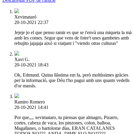
Descarregar PDF de l'article
Xevimataró
20-10-2021 22:37
Jejeje jo el que penso ramir es que se t'envà una miqueta la mà
amb les comes. Segur que vens de fotre't unes gambetes amb
rebujito jajajaja aixó si viatjant i "viendo otras culturas"
Xavi G.
20-10-2021 18:43
Ok, Edmund. Quina llàstima em fa, però moltíssimes gràcies
per la informació, que Déu t'ho pagui amb uns quants vedells
d'or massís.
Ramiro Romero
20-10-2021 14:41
Por que,,,, xevimataro, tu piensas que almagro, Pizarro,
cortes, cabeza de vaca, los pinzones, colon, balboa,
Magallanes, o bartolome días, ERAN CATALANES
TODOS NO???, ANDA, DIME SI O NO?????