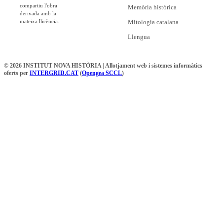
compartiu l'obra
Memòria històrica
derivada amb la
mateixa llicència.
Mitologia catalana
Llengua
© 2026 INSTITUT NOVA HISTÒRIA | Allotjament web i sistemes informàtics
oferts per
INTERGRID.CAT
(
Opengea SCCL
)