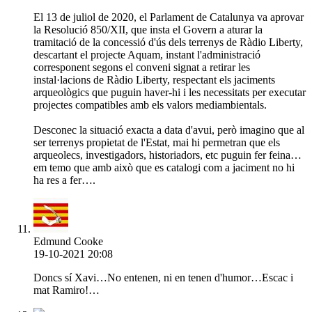
El 13 de juliol de 2020, el Parlament de Catalunya va aprovar
la Resolució 850/XII, que insta el Govern a aturar la
tramitació de la concessió d'ús dels terrenys de Ràdio Liberty,
descartant el projecte Aquam, instant l'administració
corresponent segons el conveni signat a retirar les
instal·lacions de Ràdio Liberty, respectant els jaciments
arqueològics que puguin haver-hi i les necessitats per executar
projectes compatibles amb els valors mediambientals.
Desconec la situació exacta a data d'avui, però imagino que al
ser terrenys propietat de l'Estat, mai hi permetran que els
arqueolecs, investigadors, historiadors, etc puguin fer feina…
em temo que amb això que es catalogi com a jaciment no hi
ha res a fer….
Edmund Cooke
19-10-2021 20:08
Doncs sí Xavi…No entenen, ni en tenen d'humor…Escac i
mat Ramiro!…