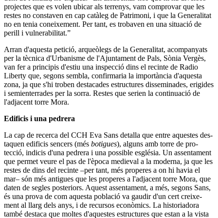
pro­jec­tes que es volen ubi­car als ter­renys, vam com­pro­var que les
res­tes no cons­ta­ven en cap catàleg de Patri­moni, i que la Gene­ra­li­tat
no en tenia conei­xe­ment. Per tant, es tro­ba­ven en una situ­ació de
perill i vul­ne­ra­bi­li­tat.”
Arran d'aquesta petició, arqueòlegs de la Gene­ra­li­tat, acom­pa­nyats
per la tècnica d'Urba­nisme de l'Ajun­ta­ment de Pals, Sònia Vergès,
van fer a prin­ci­pis d'estiu una ins­pecció dins el recinte de Radio
Liberty que, segons sem­bla, con­fir­ma­ria la importància d'aquesta
zona, ja que s'hi tro­ben des­ta­ca­des estruc­tu­res dis­se­mi­na­des, eri­gi­des
i semi­en­ter­ra­des per la sorra. Res­tes que serien la con­ti­nu­ació de
l'adja­cent torre Mora.
Edi­fi­cis i una pedrera
La cap de recerca del CCH Eva Sans deta­lla que entre aques­tes des­
ta­quen edi­fi­cis sen­cers (més
boti­gues
), alguns amb torre de pro­
tecció, indi­cis d'una pedrera i una pos­si­ble església. Un assen­ta­ment
que per­met veure el pas de l'època medi­e­val a la moderna, ja que les
res­tes de dins del recinte –per tant, més pro­pe­res a on hi havia el
mar– són més anti­gues que les pro­pe­res a l'adja­cent torre Mora, que
daten de segles poste­ri­ors. Aquest assen­ta­ment, a més, segons Sans,
és una prova de com aquesta població va gau­dir d'un cert crei­xe­
ment al llarg dels anys, i de recur­sos econòmics. La his­to­ri­a­dora
també des­taca que mol­tes d'aques­tes estruc­tu­res que estan a la vista