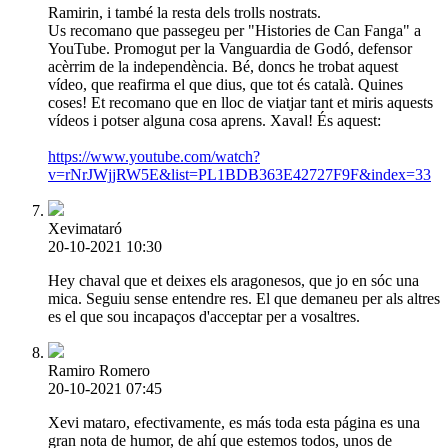
Ramirin, i també la resta dels trolls nostrats.
Us recomano que passegeu per "Histories de Can Fanga" a
YouTube. Promogut per la Vanguardia de Godó, defensor
acèrrim de la independència. Bé, doncs he trobat aquest
vídeo, que reafirma el que dius, que tot és català. Quines
coses! Et recomano que en lloc de viatjar tant et miris aquests
vídeos i potser alguna cosa aprens. Xaval! És aquest:
https://www.youtube.com/watch?
v=rNrJWjjRW5E&list=PL1BDB363E42727F9F&index=33
Xevimataró
20-10-2021 10:30
Hey chaval que et deixes els aragonesos, que jo en sóc una
mica. Seguiu sense entendre res. El que demaneu per als altres
es el que sou incapaços d'acceptar per a vosaltres.
Ramiro Romero
20-10-2021 07:45
Xevi mataro, efectivamente, es más toda esta página es una
gran nota de humor, de ahí que estemos todos, unos de