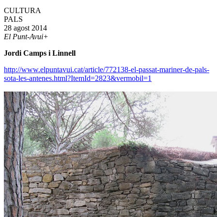
CULTURA
PALS
28 agost 2014
El Punt-Avui+
J
ordi Camps i Linnell
http://www.elpuntavui.cat/article/772138-el-passat-mariner-de-pals-
sota-les-antenes.html?ItemId=2823&vermobil=1