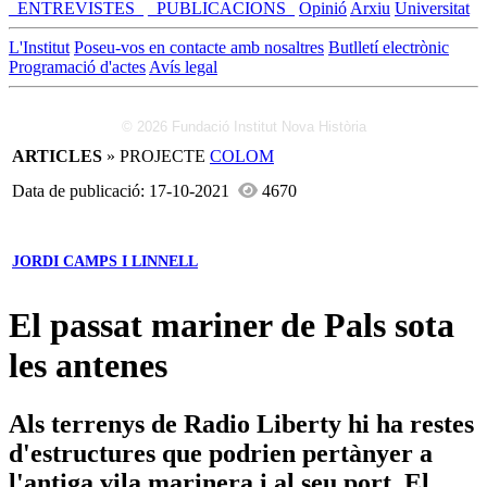
_ENTREVISTES_
_PUBLICACIONS_
Opinió
Arxiu
Universitat
L'Institut
Poseu-vos en contacte amb nosaltres
Butlletí electrònic
Programació d'actes
Avís legal
© 2026 Fundació Institut Nova Història
ARTICLES
» PROJECTE
COLOM
Data de publicació: 17-10-2021
4670
JORDI CAMPS I LINNELL
El passat mariner de Pals sota
les antenes
Als terrenys de Radio Liberty hi ha restes
d'estructures que podrien pertànyer a
l'antiga vila marinera i al seu port. El