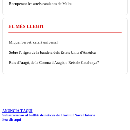
Recuperant les arrels catalanes de Malta
EL MÉS LLEGIT
Miquel Servet, català universal
Sobre l'origen de la bandera dels Estats Units d'Amèrica
Reis d'Aragó, de la Corona d'Aragó, o Reis de Catalunya?
ANUNCIA'T AQUÍ
Subscriviu-vos al butlletí de notícies de l'Institut Nova Història
Feu clic aquí