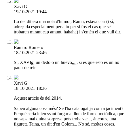
Xavi G.
19-10-2021 19:44
Lo del dit era una nota d'humor, Ramir, estava clar (i sí,
adreçada especialment per a tu per si fos el cas que se'l
trobaren mirant cap amunt, hahaha) i s'entén el que vull dir.
Ramiro Romero
18-10-2021 23:46
Si, XAVIg, un dedo o un huevo,,,,, si es que esto es un no
parar de reir
Xavi G.
18-10-2021 18:36
Aquest article és del 2014.
Sabeu alguna cosa més? Se l'ha catalogat ja com a jaciment?
Perquè seria interessant furgar al lloc de forma metòdica, que
no saps mai quina sorpresa pots trobar-te..., àncores, una
figureta Taina, un dit d'en Colom... No sé, moltes coses.