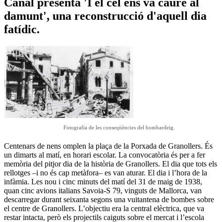
Canal presenta 'I el cel ens va caure al
damunt', una reconstrucció d'aquell dia
fatídic.
Fotografia de les conseqüències del bombardeig.
Centenars de nens omplen la plaça de la Porxada de Granollers. És
un dimarts al matí, en horari escolar. La convocatòria és per a fer
memòria del pitjor dia de la història de Granollers. El dia que tots els
rellotges –i no és cap metàfora– es van aturar. El dia i l’hora de la
infàmia. Les nou i cinc minuts del matí del 31 de maig de 1938,
quan cinc avions italians Savoia-S 79, vinguts de Mallorca, van
descarregar durant seixanta segons una vuitantena de bombes sobre
el centre de Granollers. L’objectiu era la central elèctrica, que va
restar intacta, però els projectils caiguts sobre el mercat i l’escola