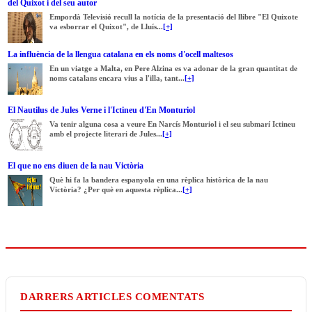
del Quixot i del seu autor
Empordà Televisió recull la notícia de la presentació del llibre "El Quixote
va esborrar el Quixot", de Lluís...
[+]
La influència de la llengua catalana en els noms d'ocell maltesos
En un viatge a Malta, en Pere Alzina es va adonar de la gran quantitat de
noms catalans encara vius a l'illa, tant...
[+]
El Nautilus de Jules Verne i l'Ictineu d'En Monturiol
Va tenir alguna cosa a veure En Narcís Monturiol i el seu submarí Ictineu
amb el projecte literari de Jules...
[+]
El que no ens diuen de la nau Victòria
Què hi fa la bandera espanyola en una rèplica històrica de la nau
Victòria? ¿Per què en aquesta rèplica...
[+]
DARRERS ARTICLES COMENTATS