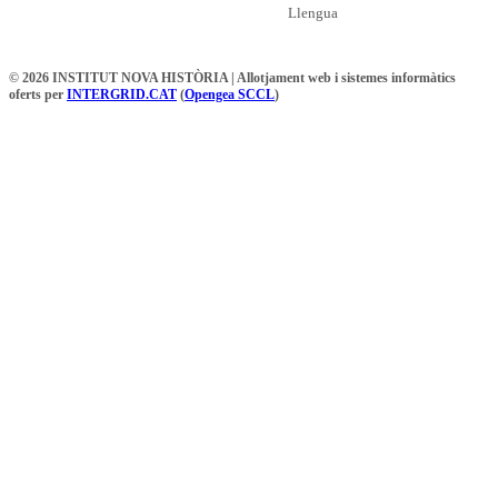
Llengua
© 2026 INSTITUT NOVA HISTÒRIA | Allotjament web i sistemes informàtics
oferts per
INTERGRID.CAT
(
Opengea SCCL
)