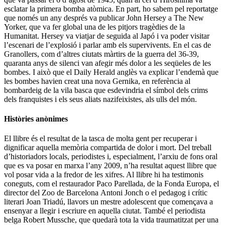
esclatar la primera bomba atòmica. En part, ho sabem pel reportatge
que només un any després va publicar
John Hersey
a
The New
Yorker
, que va fer global una de les pitjors tragèdies de la
Humanitat. Hersey va viatjar de seguida al Japó i va poder visitar
l’escenari de l’explosió i parlar amb els supervivents. En el cas de
Granollers, com d’altres ciutats màrtirs de la guerra del 36-39,
quaranta anys de silenci van afegir més dolor a les seqüeles de les
bombes. I això que el Daily Herald anglès va explicar l’endemà que
les bombes havien creat una nova
Gernika
, en referència al
bombardeig de la vila basca que esdevindria el símbol dels crims
dels franquistes i els seus aliats nazifeixistes, als ulls del món.
Històries anònimes
El llibre és el resultat de la tasca de molta gent per recuperar i
dignificar aquella memòria compartida de dolor i mort. Del treball
d’historiadors locals, periodistes i, especialment, l’arxiu de fons oral
que es va posar en marxa l’any 2009, n’ha resultat aquest llibre que
vol posar vida a la fredor de les xifres. Al llibre hi ha testimonis
coneguts, com el restaurador
Paco Parellada
, de la Fonda Europa, el
director del Zoo de Barcelona
Antoni Jonch
o el pedagog i crític
literari
Joan Triadú
, llavors un mestre adolescent que començava a
ensenyar a llegir i escriure en aquella ciutat. També el periodista
belga
Robert Mussche
, que quedarà tota la vida traumatitzat per una