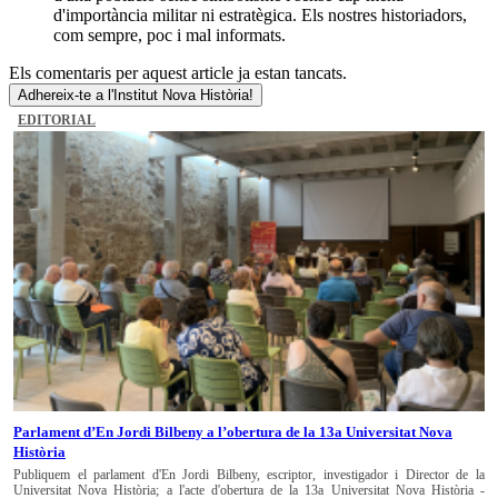
d'importància militar ni estratègica. Els nostres historiadors,
com sempre, poc i mal informats.
Els comentaris per aquest article ja estan tancats.
Adhereix-te a l'Institut Nova Història!
EDITORIAL
Parlament d’En Jordi Bilbeny a l’obertura de la 13a Universitat Nova
Història
Publiquem el parlament d'En Jordi Bilbeny, escriptor, investigador i Director de la
Universitat Nova Història; a l'acte d'obertura de la 13a Universitat Nova Història -