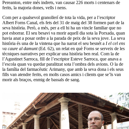
Pereanton, entre més indrets, van causar 226 morts i centenars de
ferits, la majoria dones, vells i nens.
Com per a qualsevol granollerí de tota la vida, per a l’escriptor
Albert Forns Canal
, els fets del 31 de maig del 38 formen part de la
seva història. Però, a més, per a ell hi ha un vincle familiar que no
pot esborrar. El seu besavi va morir aquell dia sota la Porxada, quan
havia anat a posar ordre a la parada de peix de la seva jove. La seva
història és una de la vintena que ha narrat el seu besnét a
I el cel ens
va caure al damunt
(Ed. 62), un relat en què Forns se serveix de les
tècniques narratives per explicar una història ben real. Com la de
l’
Agustinet Sarroca
, fill de l’escriptor
Esteve Sarroca
, que anava a
l’escola quan va quedar paralitzat sota l’ombra dels avions. O la de
la família del farmacèutic
Arimany
, que amb la seva dona i els seus
fills van atendre ferits, en molts casos amics i clients que se’ls van
morir als braços, enmig de bassals de sang.