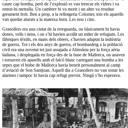
caure cap bomba, però de l’explosió es van trencar els vidres i va
entrar-hi metralla. Un cambrer hi va morir i un altre va resultar
greument ferit. Ben a prop, a la rellotgeria Colomer, tots els aparells
van quedar aturats a la mateixa hora. Les nou i cinc.
Granollers era una ciutat de la rereguarda, on bàsicament hi havia
dones, vells i nens, i on s’hi havien acollit un miler de refugiats. Les
fàbriques tèxtils, en mans dels obrers, s’havien adaptat la indústria
de guerra. Tot i els dos anys de guerra, el bombardeig a la població
civil era una novetat tot just assajada a Abissínia per la força aèria
italiana, i desplegada en força des de la base de Mallorca, on anaven
i tornaven els aparells amb el falcó blanc carregant una bomba a les
urpes que el bisbe de Mallorca havia beneït personalment al camp
d’aviació de Son Santjoan. Aquell dia a Granollers no van sonar les
alarmes i tampoc hi havia cap refugi previst. Ningú s’ho esperava.