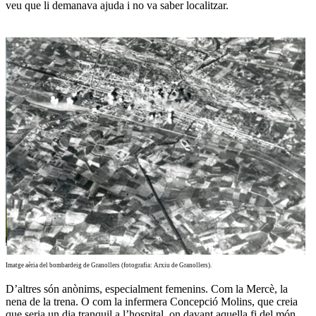
veu que li demanava ajuda i no va saber localitzar.
Imatge aèria del bombardeig de Granollers (fotografia: Arxiu de Granollers).
D’altres són anònims, especialment femenins. Com la Mercè, la
nena de la trena. O com la infermera Concepció Molins, que creia
que seria un dia tranquil a l’hospital, on davant aquella fi del món