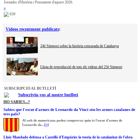
Jornades d'Història i Pensament d'aquest 2026.
»
639
Vídeos recentment publicats
:
24è Simposi sobre la història censurada de Catalunya
Llista de reproducció de tots els videus del 23è Simposi
SUBSCRIPCIÓ AL BUTLLETÍ
Subscriviu-vos al nostre butlletí
HO SABIES...?
Sabies que l'escut d'armes de Leonardo da Vinci són les armes catalanes de
tres pals?
Al web de numericana podeu comprovar quin és l'escut d'armes de
Leonardo da...
[+]
Lluís Mandado defensa a Castelló d'Empúries la teoria de la catalanitat de l'obra