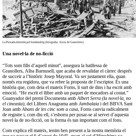
La Porxada derruïda pel bombardeig (fotografia: Arxiu de Granollers).
Una novel·la de no-ficció
“Tots som fills d’aquell minut”, assegura la batllessa de
Granollers,
Alba Barnusell
, que acaba de revalidar el càrrec després
de succeir a l’històric
Josep Mayoral
. Va ser justament ella, quan
només era regidora, que va rebre la proposta de l’escriptor. És una
història que, com deia el mateix Forns, li surt de dins i ha escrit amb
emoció. “He escrit el llibre amb un paquet de mocadors al costat.”
Guanyador del premi Documenta amb
Albert Serra (la novel·la, no
el cineasta)
, del Llibres Anagrama amb
Jambalaia
i del BBVA Sant
Joan amb
Abans de les cinc som a casa
, Forns canvia radicalment
de registre i, com diu ell, s’esborra per posar-se al servei d’aquesta
novel·la de no-ficció, on la forma és tan important com el fons.
Com explica ell mateix, tenim ben present a la nostra memòria el
que va passar el 6 d’agost de 1945, quan al cel d’Hiroshima va