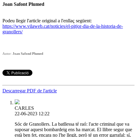
Joan Safont Plumed
Podeu llegir l'article original a l'enllaç següent:
https://www.vilaweb.cat/noticies/el-pitjor-dia-de-la-historia-de-
granollers/
Autor:
Joan Safond Plumed
Descarregar PDF de l'article
CARLES
22-06-2023 12:22
Sóc de Granollers. La batllessa té raó: l'acte criminal que va
suposar aquest bombardeig ens ha marcat. El llibre segur que
està ben fet, encara no l'he llegit, però té un error garrafal: sí,