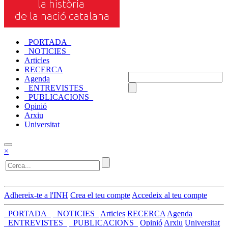
_PORTADA_
_NOTICIES_
Articles
RECERCA
Agenda
_ENTREVISTES_
_PUBLICACIONS_
Opinió
Arxiu
Universitat
×
Adhereix-te a l'INH
Crea el teu compte
Accedeix al teu compte
_PORTADA_
_NOTICIES_
Articles
RECERCA
Agenda
_ENTREVISTES_
_PUBLICACIONS_
Opinió
Arxiu
Universitat