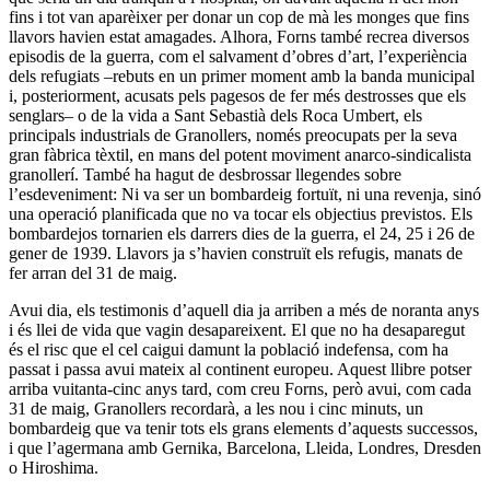
fins i tot van aparèixer per donar un cop de mà les monges que fins
llavors havien estat amagades. Alhora, Forns també recrea diversos
episodis de la guerra, com el salvament d’obres d’art, l’experiència
dels refugiats –rebuts en un primer moment amb la banda municipal
i, posteriorment, acusats pels pagesos de fer més destrosses que els
senglars– o de la vida a Sant Sebastià dels Roca Umbert, els
principals industrials de Granollers, només preocupats per la seva
gran fàbrica tèxtil, en mans del potent moviment anarco-sindicalista
granollerí. També ha hagut de desbrossar llegendes sobre
l’esdeveniment: Ni va ser un bombardeig fortuït, ni una revenja, sinó
una operació planificada que no va tocar els objectius previstos. Els
bombardejos tornarien els darrers dies de la guerra, el 24, 25 i 26 de
gener de 1939. Llavors ja s’havien construït els refugis, manats de
fer arran del 31 de maig.
Avui dia, els testimonis d’aquell dia ja arriben a més de noranta anys
i és llei de vida que vagin desapareixent. El que no ha desaparegut
és el risc que el cel caigui damunt la població indefensa, com ha
passat i passa avui mateix al continent europeu. Aquest llibre potser
arriba vuitanta-cinc anys tard, com creu Forns, però avui, com cada
31 de maig, Granollers recordarà, a les nou i cinc minuts, un
bombardeig que va tenir tots els grans elements d’aquests successos,
i que l’agermana amb Gernika, Barcelona, Lleida, Londres, Dresden
o Hiroshima.