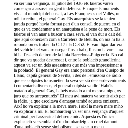
va ser una venjança. El juliol del 1936 els faieros varen
començar a assassinar gent indefensa. En aquells moments
vivia al municipi del costat, a Les Franqueses del Vallès, un
militar retirat, el general Gay. Els anarquistes se la tenien
jurada perquè havia format part d'un consell de guerra en el
que es va condemnar a un anarquista a la pena de mort. Els
faieros el van anar a buscar a casa seva, el van dur a dalt del
que aquí coneixem com a Carretera de Belulla, on ara hi ha la
rotonda on es troben la C-17 i la C-352. El van lligar darrera
del vehicle i el van arrossegar fins a baix, fins on llavors i ara
hi ha l'estació de tren de la línia Barcelona-Puigcerdà. No cal
dir que va quedar destrossat i, entre la població granollerina
aquest va ser un dels assassinats que més vna impressionar a
la població. El general Gay era amic personal d'en Queipo de
Llano, capità general de Sevilla, i des de l'emissora de ràdio
que els colpistes transmetien la seva versió dels esdeveniments
i comentaris diversos, el general colpista va dir "Habéis
matado al general Gay, habéis matado a mi mejor amigo, os
juro que os arrepentiréis" El meu avi matern va sentir això per
la ràdio, ja que escoltava d'amagat també aquesta emissora.
Així ho va explicar a la meva mare, i així la meva mare m'ho
va explicar a mi. El bombardeig va ser una venjança d'aquest
criminal per l'assassinat del seu amic. Aquesta és l'única
explicació versemblant d'un bombardeig tan cruel damunt
d'una població sense simbolisme i sense cap mena