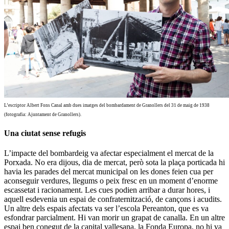
L’escriptor Albert Fons Canal amb dues imatges del bombardament de Granollers del 31 de maig de 1938
(fotografia: Ajuntament de Granollers).
Una ciutat sense refugis
L’impacte del bombardeig va afectar especialment el mercat de la
Porxada. No era dijous, dia de mercat, però sota la plaça porticada hi
havia les parades del mercat municipal on les dones feien cua per
aconseguir verdures, llegums o peix fresc en un moment d’enorme
escassetat i racionament. Les cues podien arribar a durar hores, i
aquell esdevenia un espai de confraternització, de cançons i acudits.
Un altre dels espais afectats va ser l’escola Pereanton, que es va
esfondrar parcialment. Hi van morir un grapat de canalla. En un altre
espai ben conegut de la capital vallesana, la Fonda Europa, no hi va