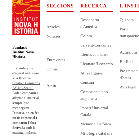
SECCIONS
RECERCA
L'INST
Descoberta
Qui som
d'Amèrica
Articles
Portal
Colom
transparènc
Notícies
Servent/Cervantes
Fundació
Adhesions
Institut Nova
Lletres catalanes
Història
Entrevistes
Butlletí
Lleonard/Leonardo
Els continguts
Opinió
Programaci
Altres figures
d'aquest web estan
d'actes
sota llicència
Censura
Creative Commons
Arxiu
Avís legal
BY-NC-SA 4.0
.
Corona catalano-
Podeu compartir i
adaptar el material
aragonesa
sempre que
Imperi Universal
reconegueu
l'autoria, no en feu
Català
un ús comercial i
compartiu l'obra
Memòria històrica
derivada amb la
mateixa llicència.
Mitologia catalana