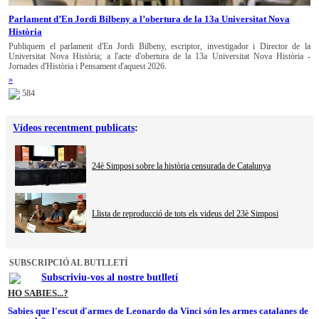
Parlament d’En Jordi Bilbeny a l’obertura de la 13a Universitat Nova
Història
Publiquem el parlament d'En Jordi Bilbeny, escriptor, investigador i Director de la
Universitat Nova Història; a l'acte d'obertura de la 13a Universitat Nova Història -
Jornades d'Història i Pensament d'aquest 2026.
»
584
Vídeos recentment publicats
:
24è Simposi sobre la història censurada de Catalunya
Llista de reproducció de tots els videus del 23è Simposi
SUBSCRIPCIÓ AL BUTLLETÍ
Subscriviu-vos al nostre butlletí
HO SABIES...?
Sabies que l'escut d'armes de Leonardo da Vinci són les armes catalanes de