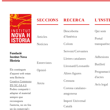
SECCIONS
RECERCA
L'INST
Descoberta
Qui som
d'Amèrica
Articles
Portal
Colom
transparènc
Notícies
Servent/Cervantes
Fundació
Adhesions
Institut Nova
Lletres catalanes
Història
Entrevistes
Butlletí
Lleonard/Leonardo
Els continguts
Opinió
Programaci
Altres figures
d'aquest web estan
d'actes
sota llicència
Censura
Creative Commons
Arxiu
Avís legal
BY-NC-SA 4.0
.
Corona catalano-
Podeu compartir i
adaptar el material
aragonesa
sempre que
Imperi Universal
reconegueu
l'autoria, no en feu
Català
un ús comercial i