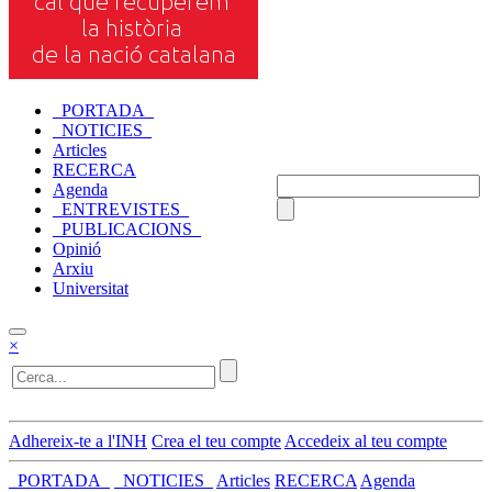
_PORTADA_
_NOTICIES_
Articles
RECERCA
Agenda
_ENTREVISTES_
_PUBLICACIONS_
Opinió
Arxiu
Universitat
×
Adhereix-te a l'INH
Crea el teu compte
Accedeix al teu compte
_PORTADA_
_NOTICIES_
Articles
RECERCA
Agenda