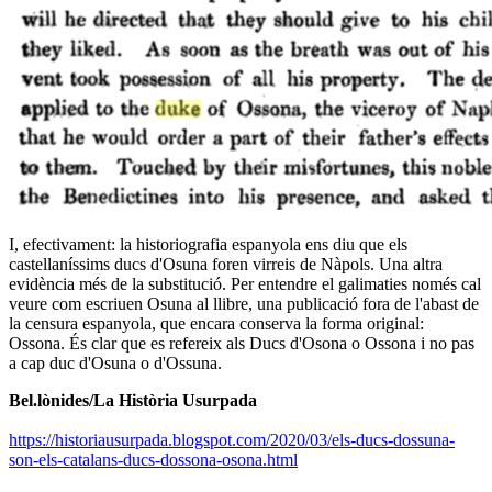
I, efectivament: la historiografia espanyola ens diu que els
castellaníssims ducs d'Osuna foren virreis de Nàpols. Una altra
evidència més de la substitució. Per entendre el galimaties només cal
veure com escriuen Osuna al llibre, una publicació fora de l'abast de
la censura espanyola, que encara conserva la forma original:
Ossona. És clar que es refereix als Ducs d'Osona o Ossona i no pas
a cap duc d'Osuna o d'Ossuna.
Bel.lònides/La Història Usurpada
https://historiausurpada.blogspot.com/2020/03/els-ducs-dossuna-
son-els-catalans-ducs-dossona-osona.html