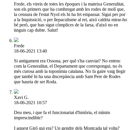
Frede, els vireis de totes les èpoques i la mateixa Generalitat,
son els primers que ha combregat amb les rodes de molí que,
la censura de l'estat Nyol els hi ha fet empassar. Sigui per por
a la Inquissició, o per llepaculisme al rei, aixó caldria mirar-ho
bé però, que han sigut còmplices de la farsa, d'aixó no en
tinguis cap dubte. Salut!
Frede
18-06-2021 13:40
Si antigament era Ossona, per què s'ha canviat? No entenc
com la Generalitat, el Departament que correspongui, no és
més curosa amb la toponímia catalana. No fa gaire vaig llegir
que també hi ha una discrepància amb Sant Pere de Rodes
que hauria de ser Roda.
Xavi G.
18-06-2021 10:57
Deu meu, i que fa el funcionariat d'història, el mínim
imprescindible?
I aquest Giró qui era? Un gendre dels Montcada tal volta?