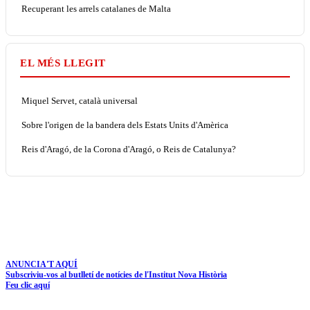
Recuperant les arrels catalanes de Malta
EL MÉS LLEGIT
Miquel Servet, català universal
Sobre l'origen de la bandera dels Estats Units d'Amèrica
Reis d'Aragó, de la Corona d'Aragó, o Reis de Catalunya?
ANUNCIA'T AQUÍ
Subscriviu-vos al butlletí de notícies de l'Institut Nova Història
Feu clic aquí