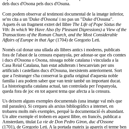
dels ducs d'Osona pels ducs d'Osuna.
Com podem observar al testimoni documental de la imatge inferior,
se'ns cita a un 'Duke d'Ossona' i no pas un "Duke d'Ossuna".
Aquets és un fragment extret del llibre
The Life of Pope Sixtus the
Vth: In which We Have Also (by Pleasant Digressions) a View of the
Transactions of the Roman Church, and the Most Considerable
Affairs of Europe in that Age
(1704) de Gregorio Leti.
Només cal donar una ullada als llibres antics i moderns, publicats
fora de l'abast de la censura espanyola, per adonar-se que els comtes
i ducs d'Ossona o Osona, nissaga noble catalana i vinculada a la
Casa Reial Catalana, han estat adulterats i bescanviats per uns
artificials i castellans ducs d'Ossuna, inexistents anteriorment. Sort
que a l'estranger s'ha conservat la grafia original d'aquesta noble
familia i ara podem saber que van tenir també un important ducat.
La historiografia catalana actual, tan controlada per l'espanyola,
queda fora de joc en tot aquest tema que afecta a la censura.
Us deixem alguns exemples documentals (una imatge val més que
mil paraules). Si cerqueu als arxius bibliogràfics a internet, en
trobareu molts més exemples, perquè la documentació és abundant.
Un altre exemple el trobem en aquest llibre, en francès, publicat a
Amsterdam, titulat
La vie de Don Pedro Giron
,
duc d'Ossone
(1701), de Gregorio Leti. A la portada mateix ja apareix el terme ben