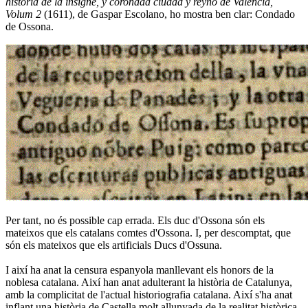
historia de la insigne, y coronada ciudad y reyno de Valencia,
Volum 2
(1611), de Gaspar Escolano, ho mostra ben clar: Condado
de Ossona.
Per tant, no és possible cap errada. Els duc d'Ossona són els
mateixos que els catalans comtes d'Ossona. I, per descomptat, que
són els mateixos que els artificials Ducs d'Ossuna.
I així ha anat la censura espanyola manllevant els honors de la
noblesa catalana. Així han anat adulterant la història de Catalunya,
amb la complicitat de l'actual historiografia catalana. Així s'ha anat
inflant una història de Castella molt allunyada de la realitat històrica.