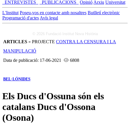
_ENTREVISTES_
_PUBLICACIONS_
Opinió
Arxiu
Universitat
L'Institut
Poseu-vos en contacte amb nosaltres
Butlletí electrònic
Programació d'actes
Avís legal
© 2026 Fundació Institut Nova Història
ARTICLES
» PROJECTE
CONTRA LA CENSURA I LA
MANIPULACIÓ
Data de publicació: 17-06-2021
6808
BEL·LÓNIDES
Els Ducs d'Ossuna són els
catalans Ducs d'Ossona
(Osona)