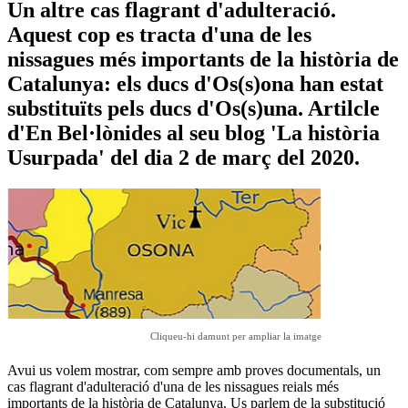
Un altre cas flagrant d'adulteració.
Aquest cop es tracta d'una de les
nissagues més importants de la història de
Catalunya: els ducs d'Os(s)ona han estat
substituïts pels ducs d'Os(s)una. Artilcle
d'En Bel·lònides al seu blog 'La història
Usurpada' del dia 2 de març del 2020.
Cliqueu-hi damunt per ampliar la imatge
Avui us volem mostrar, com sempre amb proves documentals, un
cas flagrant d'adulteració d'una de les nissagues reials més
importants de la història de Catalunya. Us parlem de la substitució