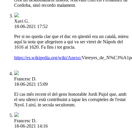
Cordoba, sinó recordo malament.
Xavi G.
18-06-2021 17:52
Per si no queda clar que el duc en qüestió era un català, mireu
aquí la nota que afegeixen a qui va ser virrei de Nàpols del
1616 al 1620. Fa fins i tot gracia.
https://es.wikipedia.org/wiki/Anexo:
Virreyes_de_N%C3%A1po
Francesc D.
18-06-2021 15:09
El cas més recent el del gens honorable Jordi Pujol que, amb
el seu silenci està contribuint a tapar les corrupteles de l'estat
Nyol. I així, in secula seculorum.
Francesc D.
18-06-2021 14:16