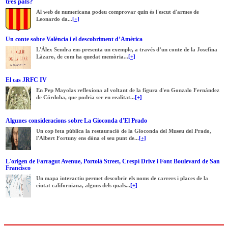
tres pals?
Al web de numericana podeu comprovar quin és l'escut d'armes de
Leonardo da...
[+]
Un conte sobre València i el descobriment d’Amèrica
L'Àlex Sendra ens presenta un exemple, a través d’un conte de la Josefina
Làzaro, de com ha quedat memòria...
[+]
El cas JRFC IV
En Pep Mayolas reflexiona al voltant de la figura d'en Gonzalo Fernández
de Córdoba, que podria ser en realitat...
[+]
Algunes consideracions sobre La Gioconda d'El Prado
Un cop feta pública la restauració de la Gioconda del Museu del Prado,
l'Albert Fortuny ens dóna el seu punt de...
[+]
L'origen de Farragut Avenue, Portolà Street, Crespí Drive i Font Boulevard de San
Francisco
Un mapa interactiu permet descobrir els noms de carrers i places de la
ciutat californiana, alguns dels quals...
[+]