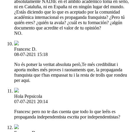
absolutamente NADIE en el ámbito académico toma en serio,
ni en Cataluña, ni en España ni en ningún lugar del mundo.
¿Estás diciendo que lo que es aceptado por la comunidad
académica internacional es propaganda franquista? ¿Pero tú
quién eres? ¿quién ta avala? ¿cuál es tu formación? ¿algún
documento que acredite el valor de tu opinión?
NO.
Francesc D.
08-07-2021 15:18
No és potser la veritat absoluta però,Te més credibilitat i
aporta moltes més proves i raonaments que, la propaganda
franquista que t'has empassat tu i la resta de trolls que rondeu
per aqui.
Hola Pepsicola
07-07-2021 20:14
Francesc pero no te das cuenta que todo lo que leéis es
propaganda independentista escrita por independentistas?