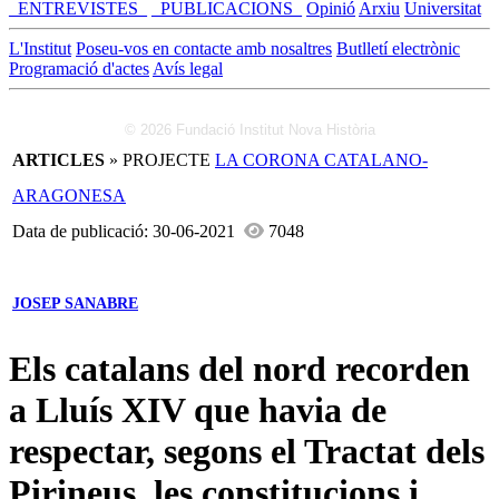
_ENTREVISTES_
_PUBLICACIONS_
Opinió
Arxiu
Universitat
L'Institut
Poseu-vos en contacte amb nosaltres
Butlletí electrònic
Programació d'actes
Avís legal
© 2026 Fundació Institut Nova Història
ARTICLES
» PROJECTE
LA CORONA CATALANO-
ARAGONESA
Data de publicació: 30-06-2021
7048
JOSEP SANABRE
Els catalans del nord recorden
a Lluís XIV que havia de
respectar, segons el Tractat dels
Pirineus, les constitucions i