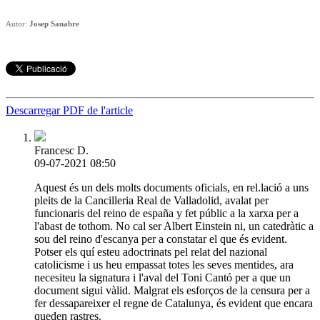
Autor:
Josep Sanabre
Descarregar PDF de l'article
Francesc D.
09-07-2021 08:50
Aquest és un dels molts documents oficials, en rel.lació a uns
pleits de la Cancilleria Real de Valladolid, avalat per
funcionaris del reino de españa y fet públic a la xarxa per a
l'abast de tothom. No cal ser Albert Einstein ni, un catedràtic a
sou del reino d'escanya per a constatar el que és evident.
Potser els quí esteu adoctrinats pel relat del nazional
catolicisme i us heu empassat totes les seves mentides, ara
necesiteu la signatura i l'aval del Toni Cantó per a que un
document sigui vàlid. Malgrat els esforços de la censura per a
fer dessapareixer el regne de Catalunya, és evident que encara
queden rastres.