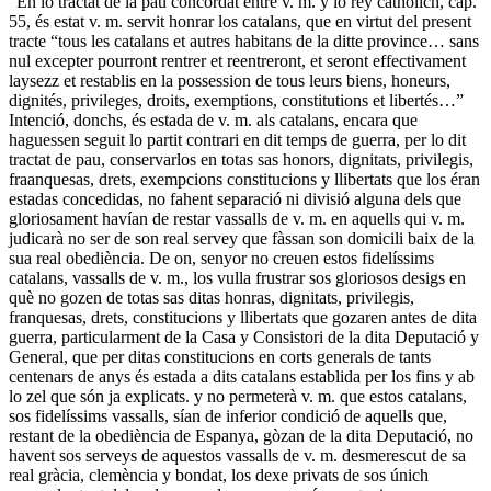
“En lo tractat de la pau concordat entre v. m. y lo rey cathòlich, cap.
55, és estat v. m. servit honrar los catalans, que en virtut del present
tracte “tous les catalans et autres habitans de la ditte province… sans
nul excepter pourront rentrer et reentreront, et seront effectivament
laysezz et restablis en la possession de tous leurs biens, honeurs,
dignités, privileges, droits, exemptions, constitutions et libertés…”
Intenció, donchs, és estada de v. m. als catalans, encara que
haguessen seguit lo partit contrari en dit temps de guerra, per lo dit
tractat de pau, conservarlos en totas sas honors, dignitats, privilegis,
fraanquesas, drets, exempcions constitucions y llibertats que los éran
estadas concedidas, no fahent separació ni divisió alguna dels que
gloriosament havían de restar vassalls de v. m. en aquells qui v. m.
judicarà no ser de son real servey que fàssan son domicili baix de la
sua real obediència. De on, senyor no creuen estos fidelíssims
catalans, vassalls de v. m., los vulla frustrar sos gloriosos desigs en
què no gozen de totas sas ditas honras, dignitats, privilegis,
franquesas, drets, constitucions y llibertats que gozaren antes de dita
guerra, particularment de la Casa y Consistori de la dita Deputació y
General, que per ditas constitucions en corts generals de tants
centenars de anys és estada a dits catalans establida per los fins y ab
lo zel que són ja explicats. y no permeterà v. m. que estos catalans,
sos fidelíssims vassalls, sían de inferior condició de aquells que,
restant de la obediència de Espanya, gòzan de la dita Deputació, no
havent sos serveys de aquestos vassalls de v. m. desmerescut de sa
real gràcia, clemència y bondat, los dexe privats de sos únich