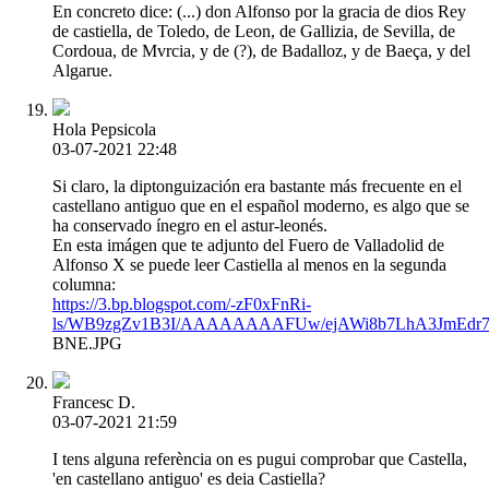
En concreto dice: (...) don Alfonso por la gracia de dios Rey
de castiella, de Toledo, de Leon, de Gallizia, de Sevilla, de
Cordoua, de Mvrcia, y de (?), de Badalloz, y de Baeça, y del
Algarue.
Hola Pepsicola
03-07-2021 22:48
Si claro, la diptonguización era bastante más frecuente en el
castellano antiguo que en el español moderno, es algo que se
ha conservado ínegro en el astur-leonés.
En esta imágen que te adjunto del Fuero de Valladolid de
Alfonso X se puede leer Castiella al menos en la segunda
columna:
https://3.bp.blogspot.com/-zF0xFnRi-
ls/WB9zgZv1B3I/AAAAAAAAFUw/ejAWi8b7LhA3JmEdr7
BNE.JPG
Francesc D.
03-07-2021 21:59
I tens alguna referència on es pugui comprobar que Castella,
'en castellano antiguo' es deia Castiella?