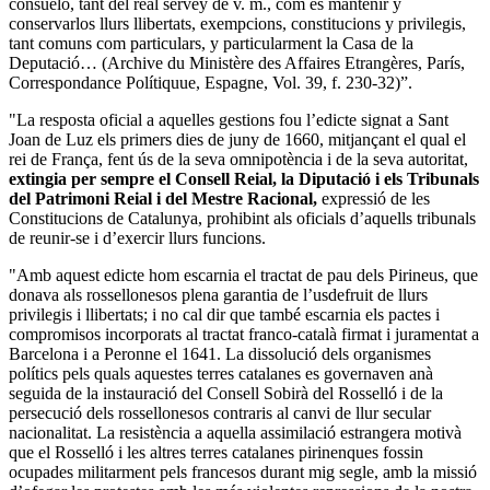
consuelo, tant del real servey de v. m., com és mantenir y
conservarlos llurs llibertats, exempcions, constitucions y privilegis,
tant comuns com particulars, y particularment la Casa de la
Deputació… (Archive du Ministère des Affaires Etrangères, París,
Correspondance Polítiquue, Espagne, Vol. 39, f. 230-32)”.
"La resposta oficial a aquelles gestions fou l’edicte signat a Sant
Joan de Luz els primers dies de juny de 1660, mitjançant el qual el
rei de França, fent ús de la seva omnipotència i de la seva autoritat,
extingia per sempre el Consell Reial, la Diputació i els Tribunals
del Patrimoni Reial i del Mestre Racional,
expressió de les
Constitucions de Catalunya, prohibint als oficials d’aquells tribunals
de reunir-se i d’exercir llurs funcions.
"Amb aquest edicte hom escarnia el tractat de pau dels Pirineus, que
donava als rossellonesos plena garantia de l’usdefruit de llurs
privilegis i llibertats; i no cal dir que també escarnia els pactes i
compromisos incorporats al tractat franco-català firmat i juramentat a
Barcelona i a Peronne el 1641. La dissolució dels organismes
polítics pels quals aquestes terres catalanes es governaven anà
seguida de la instauració del Consell Sobirà del Rosselló i de la
persecució dels rossellonesos contraris al canvi de llur secular
nacionalitat. La resistència a aquella assimilació estrangera motivà
que el Rosselló i les altres terres catalanes pirinenques fossin
ocupades militarment pels francesos durant mig segle, amb la missió