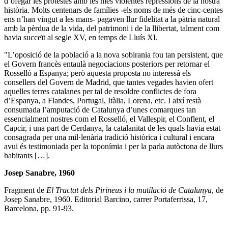
d’ofegar les protestes amb les més violentes repressions de la nostra
història. Molts centenars de famílies -els noms de més de cinc-centes
ens n’han vingut a les mans- pagaven llur fidelitat a la pàtria natural
amb la pèrdua de la vida, del patrimoni i de la llibertat, talment com
havia succeït al segle XV, en temps de Lluís XI.
"L’oposició de la població a la nova sobirania fou tan persistent, que
el Govern francès entaulà negociacions posteriors per retornar el
Rosselló a Espanya; però aquesta proposta no interessà els
consellers del Govern de Madrid, que tantes vegades havien ofert
aquelles terres catalanes per tal de resoldre conflictes de fora
d’Espanya, a Flandes, Portugal, Itàlia, Lorena, etc. I així restà
consumada l’amputació de Catalunya d’unes comarques tan
essencialment nostres com el Rosselló, el Vallespir, el Conflent, el
Capcir, i una part de Cerdanya, la catalanitat de les quals havia estat
consagrada per una mil·lenària tradició històrica i cultural i encara
avui és testimoniada per la toponímia i per la parla autòctona de llurs
habitants […].
Josep Sanabre, 1960
Fragment de
El Tractat dels Pirineus i la mutilació de Catalunya
, de
Josep Sanabre, 1960. Editorial Barcino, carrer Portaferrissa, 17,
Barcelona, pp. 91-93.