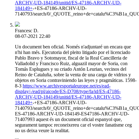
ARCHV-UD-184149/unitid/ES-47186-ARCHV-UD-
184149+
-+ES-47186-ARCHV-UD-
7140793/search/0/_QUOTE_reino+de+catalu%C3%B1a_Q
Francesc D.
08-07-2021 22:40
Un document ben oficial. Només n'adjuntaré un encara que
n'hi han més. Ejecutoria del pleito litigado por el licenciado
Pablo Bravo y Sotomayor, fiscal de la Real Cancilleria de
Valladolid y Francisco Ruiz, alguazil mayor de Soria, con
Tomás Esplugues y su criado Antón Leurian, vecinos del
Reino de Cataluña, sobre la venta de una carga de vidrios y
objetos en Soria contraviniendo las leyes y pragmáticas. 1598-
8-3
https://www.archivesportaleurope.net/es/ead-
display/-/ead/pl/aicode/ES-D708/type/fa/id/ES-47186-
ARCHV-UD-184149/unitid/ES-47186-ARCHV-UD-
184149+
-+ES-47186-ARCHV-UD-
7140793/search/0/_QUOTE_reino+de+catalu%C3%B1a_Q
ES-47186-ARCHV-UD-184149-ES47186-ARCHV-UD-
71407993 aquest és un document oficial espanyol que,
segurament tampoc reconeixereu car el vostre fanatisme ceg
no us deixa veure la realitat.