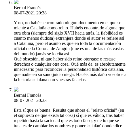
Bernal Francés
08-07-2021 20:38
Y no, no habéis encontrado ningún documento en el que se
miente a Cataluña como reino. Habéis encontrado alguna que
otra obra (siempre del siglo XVII hacia atrás, la fiabilidad es
cuanto menos dudosa) extranjera donde el autor se refiere así
a Cataluña, pero el asunto es que en toda la documentación
oficial de la Corona de Aragón (que es una de las más vastas
del mundo) jamás se lo cita así.
Qué obsesión, ni que haber sido reino otorgase o restase
derechos o cualquier otra cosa. Qué más da, es absolutamente
innecesario para reconocer la personalidad histórica catalana,
que nadie en su sano juicio niega. Hacéis más daño vosotros a
la historia catalana con vuestras falacias.
Bernal Francés
08-07-2021 20:33
Esta sí que es buena. Resulta que ahora el "relato oficial" (en
el supuesto de que exista tal cosa) sí que es válido, tras haber
repetido hasta la saciedad que es todo falso, y de lo que se
trata es de cambiar los nombres y poner 'catalán' donde dice