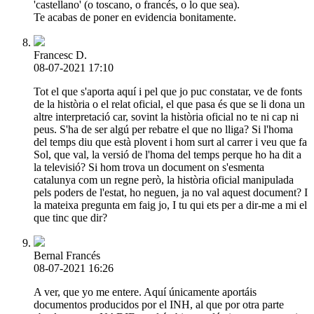
'castellano' (o toscano, o francés, o lo que sea).
Te acabas de poner en evidencia bonitamente.
Francesc D.
08-07-2021 17:10
Tot el que s'aporta aquí i pel que jo puc constatar, ve de fonts
de la història o el relat oficial, el que pasa és que se li dona un
altre interpretació car, sovint la història oficial no te ni cap ni
peus. S'ha de ser algú per rebatre el que no lliga? Si l'homa
del temps diu que està plovent i hom surt al carrer i veu que fa
Sol, que val, la versió de l'homa del temps perque ho ha dit a
la televisió? Si hom trova un document on s'esmenta
catalunya com un regne però, la història oficial manipulada
pels poders de l'estat, ho neguen, ja no val aquest document? I
la mateixa pregunta em faig jo, I tu qui ets per a dir-me a mi el
que tinc que dir?
Bernal Francés
08-07-2021 16:26
A ver, que yo me entere. Aquí únicamente aportáis
documentos producidos por el INH, al que por otra parte