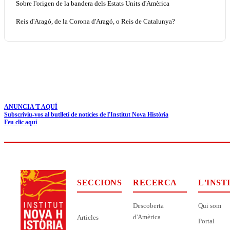
Sobre l'origen de la bandera dels Estats Units d'Amèrica
Reis d'Aragó, de la Corona d'Aragó, o Reis de Catalunya?
ANUNCIA'T AQUÍ
Subscriviu-vos al butlletí de notícies de l'Institut Nova Història
Feu clic aquí
SECCIONS
RECERCA
L'INST
Descoberta
Qui som
d'Amèrica
Articles
Portal