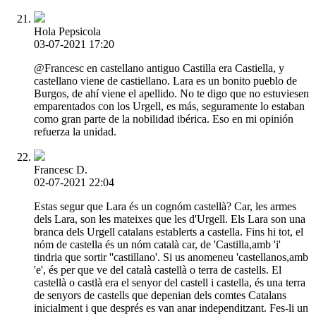
Hola Pepsicola
03-07-2021 17:20
@Francesc en castellano antiguo Castilla era Castiella, y
castellano viene de castiellano. Lara es un bonito pueblo de
Burgos, de ahí viene el apellido. No te digo que no estuviesen
emparentados con los Urgell, es más, seguramente lo estaban
como gran parte de la nobilidad ibérica. Eso en mi opinión
refuerza la unidad.
Francesc D.
02-07-2021 22:04
Estas segur que Lara és un cognóm castellà? Car, les armes
dels Lara, son les mateixes que les d'Urgell. Els Lara son una
branca dels Urgell catalans establerts a castella. Fins hi tot, el
nóm de castella és un nóm català car, de 'Castilla,amb 'i'
tindria que sortir ''castillano'. Si us anomeneu 'castellanos,amb
'e', és per que ve del català castellà o terra de castells. El
castellà o castlà era el senyor del castell i castella, és una terra
de senyors de castells que depenian dels comtes Catalans
inicialment i que després es van anar independitzant. Fes-li un