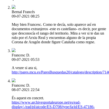
Bernal Francés
09-07-2021 08:25
Muy bien Francesc. Como te decía, solo aparece así en
documentos extranjeros -este es castellano- es decir, por gente
que desconocía el rango del territorio. Mira a ver si te das un
rulo por el Arxiu Real y encuentras alguno de la propia
Corona de Aragón donde figure Cataluña como regne.
Francesc D.
09-07-2021 05:53
A veure si ara si,
http://pares.mcu.es/ParesBusquedas20/catalogo/description/71
Francesc D.
08-07-2021 22:54
És aquest en concret.
https://www.archivesportaleurope.net/es/ead-
display/-/ead/pl/aicode/ES-D708/type/fa/id/ES-47186-