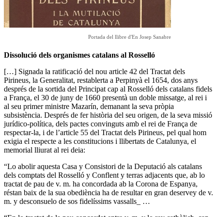
Portada del llibre d'En Josep Sanabre
Dissolució dels organismes catalans al Rosselló
[…] Signada la ratificació del nou article 42 del Tractat dels
Pirineus, la Generalitat, restablerta a Perpinyà el 1654, dos anys
després de la sortida del Principat cap al Rosselló dels catalans fidels
a França, el 30 de juny de 1660 presentà un doble missatge, al rei i
al seu primer ministre Mazarín, demanant la seva pròpia
subsistència. Després de fer història del seu origen, de la seva missió
jurídico-política, dels pactes convinguts amb el rei de França de
respectar-la, i de l’article 55 del Tractat dels Pirineus, pel qual hom
exigia el respecte a les constitucions i llibertats de Catalunya, el
memorial lliurat al rei deia:
“Lo abolir aquesta Casa y Consistori de la Deputació als catalans
dels comptats del Rosselló y Conflent y terras adjacents que, ab lo
tractat de pau de v. m. ha concordada ab la Corona de Espanya,
réstan baix de la sua obediència ha de resultar en gran deservey de v.
m. y desconsuelo de sos fidelíssims vassalls_ …