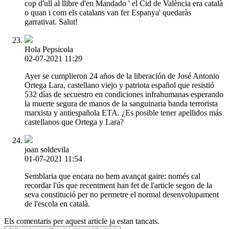
cop d'ull al llibre d'en Mandado ' el Cid de València era català
o quan i com els catalans van fer Espanya' quedaràs
garrativat. Salut!
Hola Pepsicola
02-07-2021 11:29
Ayer se cumplieron 24 años de la liberación de José Antonio
Ortega Lara, castellano viejo y patriota español que resistió
532 días de secuestro en condiciones infrahumanas esperando
la muerte segura de manos de la sanguinaria banda terrorista
marxista y antiespañola ETA. ¿Es posible tener apellidos más
castellanos que Ortega y Lara?
joan soldevila
01-07-2021 11:54
Semblaria que encara no hem avançat gaire: només cal
recordar l'ús que recentment han fet de l'article segon de la
seva constitució per no permetre el normal desenvolupament
de l'escola en català.
Els comentaris per aquest article ja estan tancats.