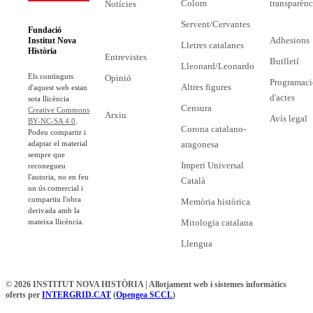
Colom
transparènc
Notícies
Servent/Cervantes
Fundació
Adhesions
Institut Nova
Lletres catalanes
Història
Entrevistes
Butlletí
Lleonard/Leonardo
Els continguts
Opinió
Programaci
Altres figures
d'aquest web estan
d'actes
sota llicència
Censura
Creative Commons
Arxiu
Avís legal
BY-NC-SA 4.0
.
Corona catalano-
Podeu compartir i
adaptar el material
aragonesa
sempre que
Imperi Universal
reconegueu
l'autoria, no en feu
Català
un ús comercial i
compartiu l'obra
Memòria històrica
derivada amb la
mateixa llicència.
Mitologia catalana
Llengua
© 2026 INSTITUT NOVA HISTÒRIA | Allotjament web i sistemes informàtics
oferts per
INTERGRID.CAT
(
Opengea SCCL
)