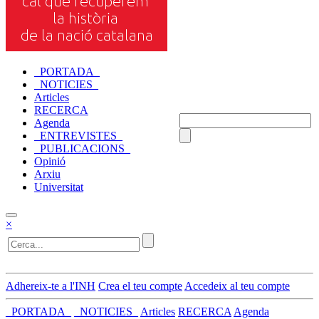
_PORTADA_
_NOTICIES_
Articles
RECERCA
Agenda
_ENTREVISTES_
_PUBLICACIONS_
Opinió
Arxiu
Universitat
×
Adhereix-te a l'INH
Crea el teu compte
Accedeix al teu compte
_PORTADA_
_NOTICIES_
Articles
RECERCA
Agenda