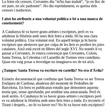
La feien els censors. Cervantes diu "m'ho han traduït", "jo en lloc de
ser pare, en sóc padrastre". Ho diu repetidament, es queixa dels
censors i traductors.
I això ho atribueix a una voluntat política o bé a una manca de
coneixement?
A Catalunya hi va haver grans artistes i escriptors, però es va
adulterar la Història amb unes lleis fetes a mida. Hi ha una clara
voluntat política. Una voluntat real. En aquell temps ja hi havia
escriptors que alertaven que per culpa de les lleis es perdien les joies
catalanes. Això està escrit en llibres del segle XVI. No només li va
passar a Cervantes. Jo estava convençut que Cervantes, Colom,
Santa Teresa, la Celestina i el Lazarillo de Tormes eren castellans.
Quan em vaig posar a investigar no imaginava res de tot això.
¿Tampoc Santa Teresa va escriure en castellà? No era d'Àvila?
Existeix documentació que confirma que Santa Teresa va ser Teresa
Enríquez de Cardona, abadessa del monestir de Pedralbes de
Barcelona. En breu es publicaran estudis que demostren aquesta
teoria que, sense aprofundir, pot semblar una astracanada. Però és
molt seriós. A Catalunya hi va haver grans artistes i escriptors però
es va adulterar la Història amb unes lleis fetes a mida. Es reconeix el
Tirant i després... no hi va haver res? No hi va haver més escriptors?