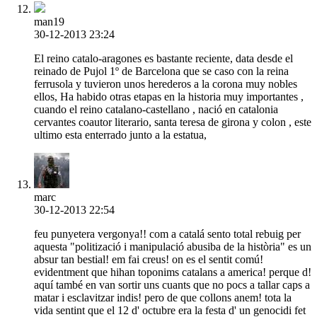
man19
30-12-2013 23:24
El reino catalo-aragones es bastante reciente, data desde el
reinado de Pujol 1º de Barcelona que se caso con la reina
ferrusola y tuvieron unos herederos a la corona muy nobles
ellos, Ha habido otras etapas en la historia muy importantes ,
cuando el reino catalano-castellano , nació en catalonia
cervantes coautor literario, santa teresa de girona y colon , este
ultimo esta enterrado junto a la estatua,
marc
30-12-2013 22:54
feu punyetera vergonya!! com a catalá sento total rebuig per
aquesta "politizació i manipulació abusiba de la història" es un
absur tan bestial! em fai creus! on es el sentit comú!
evidentment que hihan toponims catalans a america! perque d!
aquí també en van sortir uns cuants que no pocs a tallar caps a
matar i esclavitzar indis! pero de que collons anem! tota la
vida sentint que el 12 d' octubre era la festa d' un genocidi fet