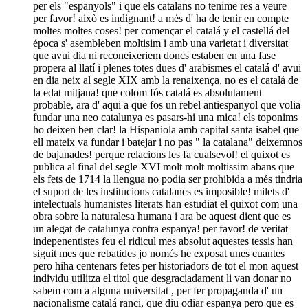
per els "espanyols" i que els catalans no tenime res a veure
per favor! això es indignant! a més d' ha de tenir en compte
moltes moltes coses! per començar el catalá y el castellá del
época s' asembleben moltisim i amb una varietat i diversitat
que avui dia ni reconeixeriem doncs estaben en una fase
propera al llatí i plenes totes dues d' arabismes el catalá d' avui
en dia neix al segle XIX amb la renaixença, no es el catalá de
la edat mitjana! que colom fós catalá es absolutament
probable, ara d' aqui a que fos un rebel antiespanyol que volia
fundar una neo catalunya es pasars-hi una mica! els toponims
ho deixen ben clar! la Hispaniola amb capital santa isabel que
ell mateix va fundar i batejar i no pas " la catalana" deixemnos
de bajanades! perque relacions les fa cualsevol! el quixot es
publica al final del segle XVI molt molt moltissim abans que
els fets de 1714 la llengua no podia ser prohibida a més tindria
el suport de les institucions catalanes es imposible! milets d'
intelectuals humanistes literats han estudiat el quixot com una
obra sobre la naturalesa humana i ara be aquest dient que es
un alegat de catalunya contra espanya! per favor! de veritat
indepenentistes feu el ridicul mes absolut aquestes tessis han
siguit mes que rebatides jo només he exposat unes cuantes
pero hiha centenars fetes per historiadors de tot el mon aquest
individu utilitza el titol que desgraciadament li van donar no
sabem com a alguna universitat , per fer propaganda d' un
nacionalisme catalá ranci, que diu odiar espanya pero que es