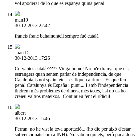
vol apoderar de lo que es espanya quina pena!
man19
30-12-2013 22:42
francis franc bahamontell sempre fué catalá
Joan D.
30-12-2013 17:26
Cervantes català????? Vinga home! No m'extranya que els
estrangers quan senten parlar de independència, de que
Catalonia is not spain, etc... es fiquen a riure... Es que feu
pena! Catalunya és España i punt.... I amb l'independència
tindrem més problemes de diners, més taxes, i si no us ho
creieu valtros mateixos.. Continueu fent el rídicul
albert
30-12-2013 15:46
Ferran, no he vist la teva aportació....(ho dic per això d'estar
subvencionats com a INH). No sabem qui ets, però poca deus