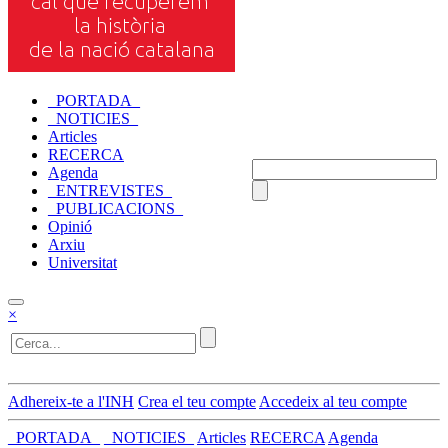
_PORTADA_
_NOTICIES_
Articles
RECERCA
Agenda
_ENTREVISTES_
_PUBLICACIONS_
Opinió
Arxiu
Universitat
×
Adhereix-te a l'INH
Crea el teu compte
Accedeix al teu compte
_PORTADA_
_NOTICIES_
Articles
RECERCA
Agenda