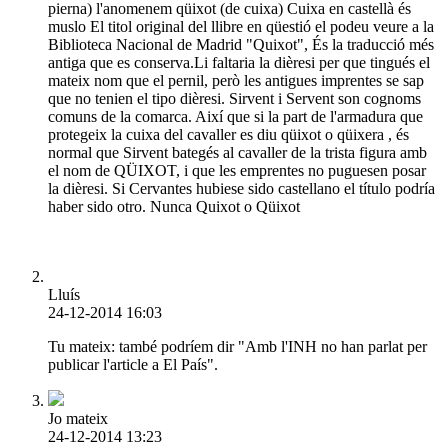
pierna) l'anomenem qüixot (de cuixa) Cuixa en castellà és
muslo El titol original del llibre en qüestió el podeu veure a la
Biblioteca Nacional de Madrid "Quixot", És la traducció més
antiga que es conserva.Li faltaria la dièresi per que tingués el
mateix nom que el pernil, però les antigues imprentes se sap
que no tenien el tipo dièresi. Sirvent i Servent son cognoms
comuns de la comarca. Així que si la part de l'armadura que
protegeix la cuixa del cavaller es diu qüixot o qüixera , és
normal que Sirvent bategés al cavaller de la trista figura amb
el nom de QÜIXOT, i que les emprentes no puguesen posar
la dièresi. Si Cervantes hubiese sido castellano el título podría
haber sido otro. Nunca Quixot o Qüixot
Lluís
24-12-2014 16:03
Tu mateix: també podríem dir "Amb l'INH no han parlat per
publicar l'article a El País".
Jo mateix
24-12-2014 13:23