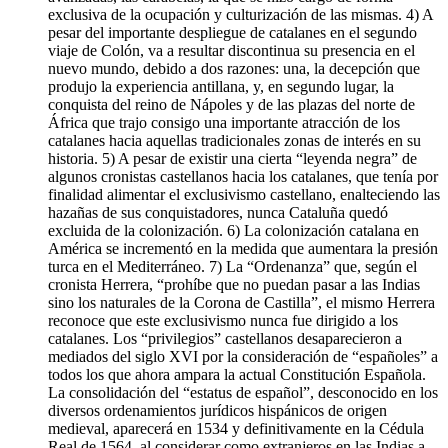
exclusiva de la ocupación y culturización de las mismas. 4) A
pesar del importante despliegue de catalanes en el segundo
viaje de Colón, va a resultar discontinua su presencia en el
nuevo mundo, debido a dos razones: una, la decepción que
produjo la experiencia antillana, y, en segundo lugar, la
conquista del reino de Nápoles y de las plazas del norte de
África que trajo consigo una importante atracción de los
catalanes hacia aquellas tradicionales zonas de interés en su
historia. 5) A pesar de existir una cierta “leyenda negra” de
algunos cronistas castellanos hacia los catalanes, que tenía por
finalidad alimentar el exclusivismo castellano, enalteciendo las
hazañas de sus conquistadores, nunca Cataluña quedó
excluida de la colonización. 6) La colonización catalana en
América se incrementó en la medida que aumentara la presión
turca en el Mediterráneo. 7) La “Ordenanza” que, según el
cronista Herrera, “prohíbe que no puedan pasar a las Indias
sino los naturales de la Corona de Castilla”, el mismo Herrera
reconoce que este exclusivismo nunca fue dirigido a los
catalanes. Los “privilegios” castellanos desaparecieron a
mediados del siglo XVI por la consideración de “españoles” a
todos los que ahora ampara la actual Constitución Española.
La consolidación del “estatus de español”, desconocido en los
diversos ordenamientos jurídicos hispánicos de origen
medieval, aparecerá en 1534 y definitivamente en la Cédula
Real de 1564, al considerar como extranjeros en las Indias a