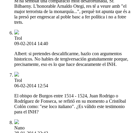
M'ha semblat una comparació molt desafortunada, Sr.
Bilbaeny. L'honorable Arnaldo Otegi, res té a veure amb "el
major terrorista de la monarquía...", perquè tot apunta que és a
la presó per engrescar al poble basc a fer política i no a fotre
trets.
Trol
09-02-2014 14:40
Albert: si pretendes descalificarme, hazlo con argumentos
historicos. No hables de tergiversación gratuitamente porque,
precisamente, eso es lo que hace descaramente el INH.
Trol
06-02-2014 12:54
El obispo de Burgos entre 1514 - 1524, Juan Rodrigo o
Rodríguez de Fonseca, se refirió en su momento a Cristóbal
Colón como: "ese loco italiano". ¿Es válido este testimonio
para el INH?
Nano