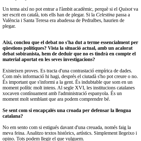
Un tema així no pot entrar a l'àmbit acadèmic, perquè si el
Quixot
va
ser escrit en català,
tots ells han de plegar. Si la
Celestina
passa a
València i Santa Teresa era abadessa de Pedralbes, haurien de
plegar.
Així, conclou que el debat no s'ha dut a terme essencialment per
qüestions polítiques?
Vista la situació actual, amb un acalorat
debat sobiranista, hem de deduir que no es tindrà en compte el
material aportat en les seves investigacions?
Existeixen proves. Es tracta d'una contrastació empírica de dades.
Com més informació hi hagi, després el ciutadà s'ho pot creure o no.
És important que s'informi a la gent. És indubtable que som en un
moment polític molt intens. Al segle XVI, les institucions catalanes
xocaven contínuament amb l'administració espanyola. És un
moment molt semblant que ara podem comprendre bé.
Se sent com si encapçalés una croada per defensar la llengua
catalana?
No em sento com si estigués davant d'una creuada, només faig la
meva feina. Analitzo textos històrics, artístics. Simplement llegeixo i
opino. Tots podem llegir el que vulguem.