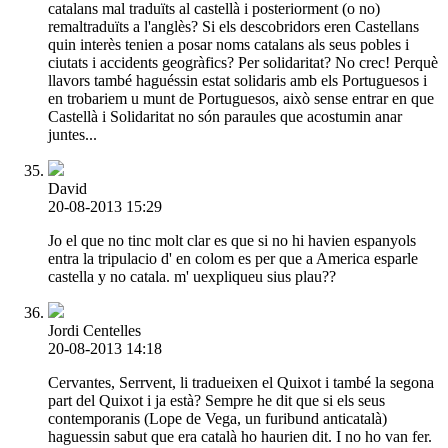
catalans mal traduïts al castellà i posteriorment (o no)
remaltraduïts a l'anglès? Si els descobridors eren Castellans
quin interès tenien a posar noms catalans als seus pobles i
ciutats i accidents geogràfics? Per solidaritat? No crec! Perquè
llavors també haguéssin estat solidaris amb els Portuguesos i
en trobariem u munt de Portuguesos, això sense entrar en que
Castellà i Solidaritat no són paraules que acostumin anar
juntes...
David
20-08-2013 15:29
Jo el que no tinc molt clar es que si no hi havien espanyols
entra la tripulacio d' en colom es per que a America esparle
castella y no catala. m' uexpliqueu sius plau??
Jordi Centelles
20-08-2013 14:18
Cervantes, Serrvent, li tradueixen el Quixot i també la segona
part del Quixot i ja està? Sempre he dit que si els seus
contemporanis (Lope de Vega, un furibund anticatalà)
haguessin sabut que era català ho haurien dit. I no ho van fer.