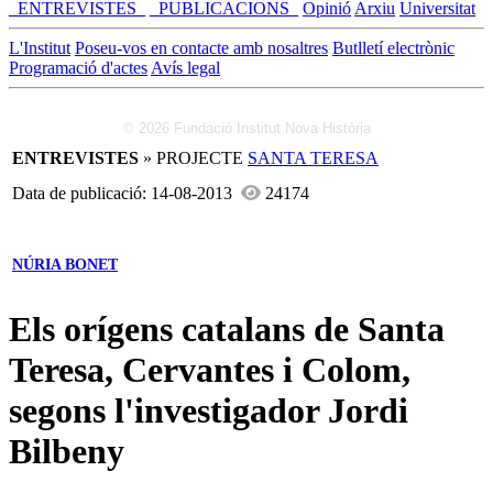
_ENTREVISTES_
_PUBLICACIONS_
Opinió
Arxiu
Universitat
L'Institut
Poseu-vos en contacte amb nosaltres
Butlletí electrònic
Programació d'actes
Avís legal
© 2026 Fundació Institut Nova Història
ENTREVISTES
» PROJECTE
SANTA TERESA
Data de publicació: 14-08-2013
24174
NÚRIA BONET
Els orígens catalans de Santa
Teresa, Cervantes i Colom,
segons l'investigador Jordi
Bilbeny