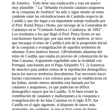
de America . Todo tiene una explicación y esta me parece
muy plausible: " La “debatida exclusión catalano-aragonesa
de la conquista de América” ha sido y sigue siendo un tema
candente entre las reivindicaciones de Cataluña respecto de
Castilla y que dio lugar a un importante trabajo realizado por
el Prof. Romà Pinya i Homs, por encargo de la Generalitat de
Catalunya en la “Comissió Amèrica i Catalunya, de 1992” .
Los resultados a los que llegó el Prof. Pinya Homs en sus
conclusiones fueron que, por una serie de motivos, se tuvo
que encargar el reino de Castilla-León de la progresión inicial
de la conquista y evangelización de aquellos territorios de
ultramar. Estos motivos fueron: 1)Predominio atlantista del
reino de Castilla, que estaba en proceso de colonización de las
Islas Canarias. Argumento esgrimible ante la rivalidad con
Portugal, sancionado por el Papa Alejandro VI. 2) Ausencia
de atractivo para ambos reinos de la repoblación demográfica
hacia los nuevos territorios descubiertos. Fue necesario hacer
fuertes concesiones a los colonos para que se establecieran en
las Indias, siendo menos atendida esta llamada por los
catalanes y aragoneses, ya que padecían un déficit
demográfico mayor que en Castilla. 3) Si bien existió la
contribución de catalanes y mallorquines a la conquista y
evangelización de las Islas Canarias en el siglo XIV, fue
Castilla en el siglo siguiente, al disponer de naves más
avanzadas, las carabelas, la que se hizo cargo de forma