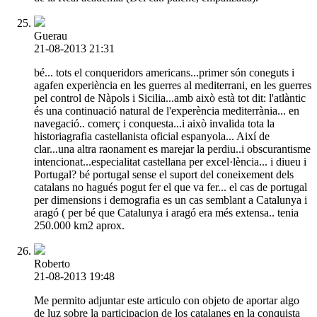
Guerau
21-08-2013 21:31
bé... tots el conqueridors americans...primer són coneguts i
agafen experiència en les guerres al mediterrani, en les guerres
pel control de Nàpols i Sicilia...amb això està tot dit: l'atlàntic
és una continuació natural de l'experència mediterrània... en
navegació.. comerç i conquesta...i això invalida tota la
historiagrafia castellanista oficial espanyola... Així de
clar...una altra raonament es marejar la perdiu..i obscurantisme
intencionat...especialitat castellana per excel·lència... i diueu i
Portugal? bé portugal sense el suport del coneixement dels
catalans no hagués pogut fer el que va fer... el cas de portugal
per dimensions i demografia es un cas semblant a Catalunya i
aragó ( per bé que Catalunya i aragó era més extensa.. tenia
250.000 km2 aprox.
Roberto
21-08-2013 19:48
Me permito adjuntar este articulo con objeto de aportar algo
de luz sobre la participacion de los catalanes en la conquista