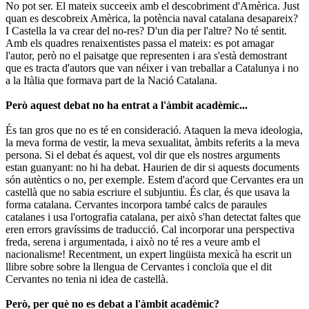
No pot ser. El mateix succeeix amb el descobriment d'Amèrica. Just
quan es descobreix Amèrica, la potència naval catalana desapareix?
I Castella la va crear del no-res? D'un dia per l'altre? No té sentit.
Amb els quadres renaixentistes passa el mateix: es pot amagar
l'autor, però no el paisatge que representen i ara s'està demostrant
que es tracta d'autors que van néixer i van treballar a Catalunya i no
a la Itàlia que formava part de la Nació Catalana.
Però aquest debat no ha entrat a l'àmbit acadèmic...
És tan gros que no es té en consideració. Ataquen la meva ideologia,
la meva forma de vestir, la meva sexualitat, àmbits referits a la meva
persona. Si el debat és aquest, vol dir que els nostres arguments
estan guanyant: no hi ha debat. Haurien de dir si aquests documents
són autèntics o no, per exemple. Estem d'acord que Cervantes era un
castellà que no sabia escriure el subjuntiu. És clar, és que usava la
forma catalana. Cervantes incorpora també calcs de paraules
catalanes i usa l'ortografia catalana, per això s'han detectat faltes que
eren errors gravíssims de traducció. Cal incorporar una perspectiva
freda, serena i argumentada, i això no té res a veure amb el
nacionalisme! Recentment, un expert lingüista mexicà ha escrit un
llibre sobre sobre la llengua de Cervantes i concloïa que el dit
Cervantes no tenia ni idea de castellà.
Però, per què no es debat a l'àmbit acadèmic?