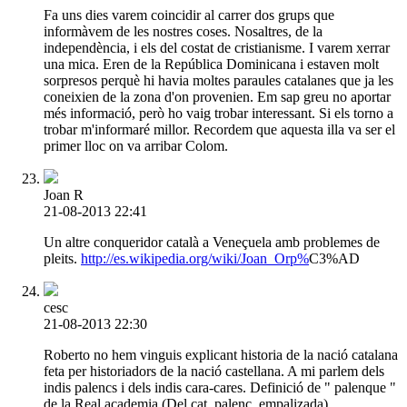
Fa uns dies varem coincidir al carrer dos grups que
informàvem de les nostres coses. Nosaltres, de la
independència, i els del costat de cristianisme. I varem xerrar
una mica. Eren de la República Dominicana i estaven molt
sorpresos perquè hi havia moltes paraules catalanes que ja les
coneixien de la zona d'on provenien. Em sap greu no aportar
més informació, però ho vaig trobar interessant. Si els torno a
trobar m'informaré millor. Recordem que aquesta illa va ser el
primer lloc on va arribar Colom.
Joan R
21-08-2013 22:41
Un altre conqueridor català a Veneçuela amb problemes de
pleits.
http://es.wikipedia.org/wiki/Joan_Orp%
C3%AD
cesc
21-08-2013 22:30
Roberto no hem vinguis explicant historia de la nació catalana
feta per historiadors de la nació castellana. A mi parlem dels
indis palencs i dels indis cara-cares. Definició de " palenque "
de la Real academia (Del cat. palenc, empalizada).