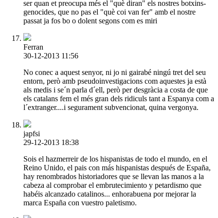
ser quan et preocupa més el "què diran" els nostres botxins-
genocides, que no pas el "què coi van fer" amb el nostre
passat ja fos bo o dolent segons com es miri
Ferran
30-12-2013 11:56
No conec a aquest senyor, ni jo ni gairabé ningú tret del seu
entorn, però amb pseudoinvestigacions com aquestes ja està
als medis i se´n parla d´ell, però per desgràcia a costa de que
els catalans fem el més gran dels ridiculs tant a Espanya com a
l´extranger....i segurament subvencionat, quina vergonya.
japfsi
29-12-2013 18:38
Sois el hazmerreir de los hispanistas de todo el mundo, en el
Reino Unido, el pais con más hispanistas después de España,
hay renombrados historiadores que se llevan las manos a la
cabeza al comprobar el embrutecimiento y petardismo que
habéis alcanzado catalinos... enhorabuena por mejorar la
marca España con vuestro paletismo.