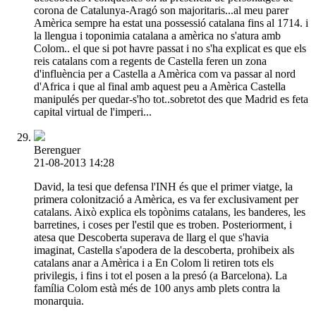
corona de Catalunya-Aragó son majoritaris...al meu parer
Amèrica sempre ha estat una possessió catalana fins al 1714. i
la llengua i toponimia catalana a amèrica no s'atura amb
Colom.. el que si pot havre passat i no s'ha explicat es que els
reis catalans com a regents de Castella feren un zona
d'influència per a Castella a Amèrica com va passar al nord
d'Africa i que al final amb aquest peu a Amèrica Castella
manipulés per quedar-s'ho tot..sobretot des que Madrid es feta
capital virtual de l'imperi...
Berenguer
21-08-2013 14:28
David, la tesi que defensa l'INH és que el primer viatge, la
primera colonització a Amèrica, es va fer exclusivament per
catalans. Això explica els topònims catalans, les banderes, les
barretines, i coses per l'estil que es troben. Posteriorment, i
atesa que Descoberta superava de llarg el que s'havia
imaginat, Castella s'apodera de la descoberta, prohibeix als
catalans anar a Amèrica i a En Colom li retiren tots els
privilegis, i fins i tot el posen a la presó (a Barcelona). La
família Colom està més de 100 anys amb plets contra la
monarquia.