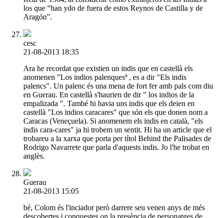
los que “han ydo de fuera de estos Reynos de Castilla y de
Aragón”.
cesc
21-08-2013 18:35
Ara he recordat que existien un indis que en castellà els
anomenen "Los indios palenquesª , es a dir "Els indis
palencs". Un palenc és una mena de fort fer amb pals com diu
en Guerau. En castellà s'haurien de dir " los indios de la
empalizada ". També hi havia uns indis que els deien en
castellà "Los indios caracares" que són els que donen nom a
Caracas (Veneçuela). Si anomenem els indis en català, "els
indis cara-cares" ja hi trobem un sentit. Hi ha un article que el
trobareu a la xarxa que porta per títol Behind the Palisades de
Rodrigo Navarrete que parla d'aquests indis. Jo l'he trobat en
anglès.
Guerau
21-08-2013 15:05
bé, Colom és l'inciador però darrere seu venen anys de més
descobertes i conquestes on la presència de personatges de