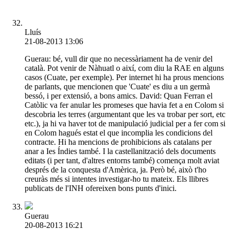
Lluís
21-08-2013 13:06
Guerau: bé, vull dir que no necessàriament ha de venir del
català. Pot venir de Nàhuatl o així, com diu la RAE en alguns
casos (Cuate, per exemple). Per internet hi ha prous mencions
de parlants, que mencionen que 'Cuate' es diu a un germà
bessó, i per extensió, a bons amics. David: Quan Ferran el
Catòlic va fer anular les promeses que havia fet a en Colom si
descobria les terres (argumentant que les va trobar per sort, etc
etc.), ja hi va haver tot de manipulació judicial per a fer com si
en Colom hagués estat el que incomplia les condicions del
contracte. Hi ha mencions de prohibicions als catalans per
anar a Ies Índies també. I la castellanització dels documents
editats (i per tant, d'altres entorns també) comença molt aviat
després de la conquesta d'Amèrica, ja. Però bé, això t'ho
creuràs més si intentes investigar-ho tu mateix. Els llibres
publicats de l'INH ofereixen bons punts d'inici.
Guerau
20-08-2013 16:21