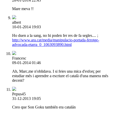
28-01-2014 22:43
Mare meva !!
albert
10-01-2014 19:03
Ho duen a la sang, no hi poden fer res de fa segles.... ;
http://www.ara.cat/media/manipulacio-portada-ferotge-
advocada-etarra_0_1063093890.html
Francesc
09-01-2014 01:46
Ah, Marc,me n'oblidava. I si feies una mica d'esforç per
estudiar més i aprendre a escriure el català d'una manera més
decent?
Pepus45
31-12-2013 19:05
Creo que Son Goku también era catalán