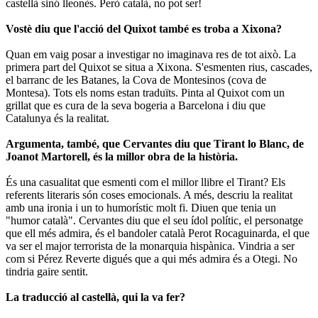
castellà sinó lleonès. Però català, no pot ser!
Vostè diu que l'acció del Quixot també es troba a Xixona?
Quan em vaig posar a investigar no imaginava res de tot això. La
primera part del Quixot se situa a Xixona. S'esmenten rius, cascades,
el barranc de les Batanes, la Cova de Montesinos (cova de
Montesa). Tots els noms estan traduïts. Pinta al Quixot com un
grillat que es cura de la seva bogeria a Barcelona i diu que
Catalunya és la realitat.
Argumenta, també, que Cervantes diu que Tirant lo Blanc, de
Joanot Martorell, és la millor obra de la història.
És una casualitat que esmenti com el millor llibre el Tirant? Els
referents literaris són coses emocionals. A més, descriu la realitat
amb una ironia i un to humorístic molt fi. Diuen que tenia un
"humor català". Cervantes diu que el seu ídol polític, el personatge
que ell més admira, és el bandoler català Perot Rocaguinarda, el que
va ser el major terrorista de la monarquia hispànica. Vindria a ser
com si Pérez Reverte digués que a qui més admira és a Otegi. No
tindria gaire sentit.
La traducció al castellà, qui la va fer?