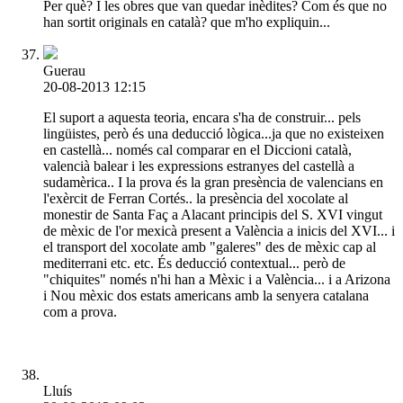
Per què? I les obres que van quedar inèdites? Com és que no
han sortit originals en català? que m'ho expliquin...
Guerau
20-08-2013 12:15
El suport a aquesta teoria, encara s'ha de construir... pels
lingüistes, però és una deducció lògica...ja que no existeixen
en castellà... només cal comparar en el Diccioni català,
valencià balear i les expressions estranyes del castellà a
sudamèrica.. I la prova és la gran presència de valencians en
l'exèrcit de Ferran Cortés.. la presència del xocolate al
monestir de Santa Faç a Alacant principis del S. XVI vingut
de mèxic de l'or mexicà present a València a inicis del XVI... i
el transport del xocolate amb "galeres" des de mèxic cap al
mediterrani etc. etc. És deducció contextual... però de
"chiquites" només n'hi han a Mèxic i a València... i a Arizona
i Nou mèxic dos estats americans amb la senyera catalana
com a prova.
Lluís