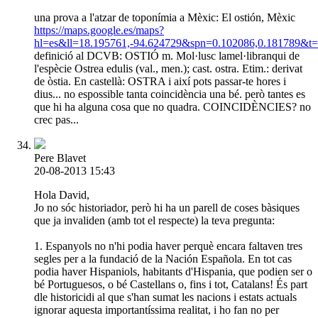
una prova a l'atzar de toponímia a Mèxic: El ostión, Mèxic
https://maps.google.es/maps?
hl=es&ll=18.195761,-94.624729&spn=0.102086,0.181789&
definició al DCVB: OSTIÓ m. Mol·lusc lamel·libranqui de
l'espècie Ostrea edulis (val., men.); cast. ostra. Etim.: derivat
de òstia. En castellà: OSTRA i així pots passar-te hores i
dius... no espossible tanta coincidència una bé. però tantes es
que hi ha alguna cosa que no quadra. COINCIDÈNCIES? no
crec pas...
Pere Blavet
20-08-2013 15:43
Hola David,
Jo no sóc historiador, però hi ha un parell de coses bàsiques
que ja invaliden (amb tot el respecte) la teva pregunta:
1. Espanyols no n'hi podia haver perquè encara faltaven tres
segles per a la fundació de la Nación Española. En tot cas
podia haver Hispaniols, habitants d'Hispania, que podien ser o
bé Portuguesos, o bé Castellans o, fins i tot, Catalans! És part
dle historicidi al que s'han sumat les nacions i estats actuals
ignorar aquesta importantíssima realitat, i ho fan no per