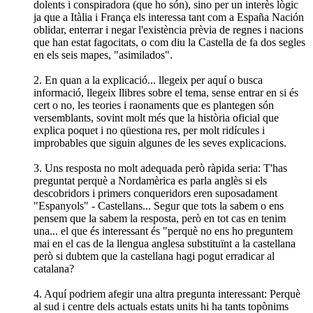
dolents i conspiradora (que ho són), sino per un interès lògic
ja que a Itàlia i França els interessa tant com a España Nación
oblidar, enterrar i negar l'existència prèvia de regnes i nacions
que han estat fagocitats, o com diu la Castella de fa dos segles
en els seis mapes, "asimilados".
2. En quan a la explicació... llegeix per aquí o busca
informació, llegeix llibres sobre el tema, sense entrar en si és
cert o no, les teories i raonaments que es plantegen són
versemblants, sovint molt més que la història oficial que
explica poquet i no qüestiona res, per molt ridícules i
improbables que siguin algunes de les seves explicacions.
3. Uns resposta no molt adequada però ràpida seria: T'has
preguntat perquè a Nordamèrica es parla anglès si els
descobridors i primers conqueridors eren suposadament
"Espanyols" - Castellans... Segur que tots la sabem o ens
pensem que la sabem la resposta, però en tot cas en tenim
una... el que és interessant és "perquè no ens ho preguntem
mai en el cas de la llengua anglesa substituïnt a la castellana
però si dubtem que la castellana hagi pogut erradicar al
catalana?
4. Aquí podriem afegir una altra pregunta interessant: Perquè
al sud i centre dels actuals estats units hi ha tants topònims