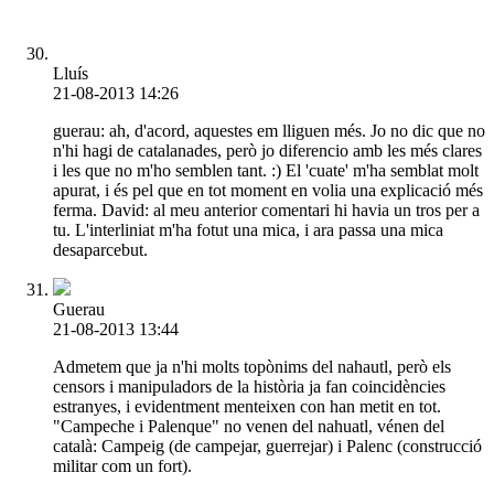
Lluís
21-08-2013 14:26
guerau: ah, d'acord, aquestes em lliguen més. Jo no dic que no
n'hi hagi de catalanades, però jo diferencio amb les més clares
i les que no m'ho semblen tant. :) El 'cuate' m'ha semblat molt
apurat, i és pel que en tot moment en volia una explicació més
ferma. David: al meu anterior comentari hi havia un tros per a
tu. L'interliniat m'ha fotut una mica, i ara passa una mica
desaparcebut.
Guerau
21-08-2013 13:44
Admetem que ja n'hi molts topònims del nahautl, però els
censors i manipuladors de la història ja fan coincidències
estranyes, i evidentment menteixen con han metit en tot.
"Campeche i Palenque" no venen del nahuatl, vénen del
català: Campeig (de campejar, guerrejar) i Palenc (construcció
militar com un fort).