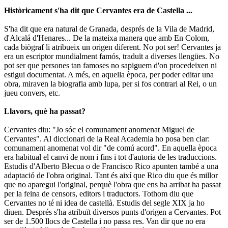
Històricament s'ha dit que Cervantes era de Castella ...
S'ha dit que era natural de Granada, després de la Vila de Madrid,
d'Alcalá d'Henares... De la mateixa manera que amb En Colom,
cada biògraf li atribueix un origen diferent. No pot ser! Cervantes ja
era un escriptor mundialment famós, traduït a diverses llengües. No
pot ser que persones tan famoses no sapiguem d'on procedeixen ni
estigui documentat. A més, en aquella època, per poder editar una
obra, miraven la biografia amb lupa, per si fos contrari al Rei, o un
jueu convers, etc.
Llavors, què ha passat?
Cervantes diu: "Jo sóc el comunament anomenat Miguel de
Cervantes". Al diccionari de la Real Academia ho posa ben clar:
comunament anomenat vol dir "de comú acord". En aquella època
era habitual el canvi de nom i fins i tot d'autoria de les traduccions.
Estudis d'Alberto Blecua o de Francisco Rico apunten també a una
adaptació de l'obra original. Tant és així que Rico diu que és millor
que no aparegui l'original, perquè l'obra que ens ha arribat ha passat
per la feina de censors, editors i traductors. Tothom diu que
Cervantes no té ni idea de castellà. Estudis del segle XIX ja ho
diuen. Després s'ha atribuït diversos punts d'origen a Cervantes. Pot
ser de 1.500 llocs de Castella i no passa res. Van dir que no era