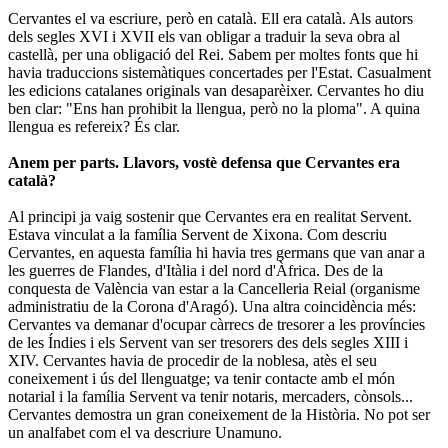
Cervantes el va escriure, però en català. Ell era català. Als autors
dels segles XVI i XVII els van obligar a traduir la seva obra al
castellà, per una obligació del Rei. Sabem per moltes fonts que hi
havia traduccions sistemàtiques concertades per l'Estat. Casualment
les edicions catalanes originals van desaparèixer. Cervantes ho diu
ben clar: "Ens han prohibit la llengua, però no la ploma". A quina
llengua es refereix? És clar.
Anem per parts. Llavors, vostè defensa que Cervantes era
català?
Al principi ja vaig sostenir que Cervantes era en realitat Servent.
Estava vinculat a la família Servent de Xixona. Com descriu
Cervantes, en aquesta família hi havia tres germans que van anar a
les guerres de Flandes, d'Itàlia i del nord d'Àfrica. Des de la
conquesta de València van estar a la Cancelleria Reial (organisme
administratiu de la Corona d'Aragó). Una altra coincidència més:
Cervantes va demanar d'ocupar càrrecs de tresorer a les províncies
de les Índies i els Servent van ser tresorers des dels segles XIII i
XIV. Cervantes havia de procedir de la noblesa, atès el seu
coneixement i ús del llenguatge; va tenir contacte amb el món
notarial i la família Servent va tenir notaris, mercaders, cònsols...
Cervantes demostra un gran coneixement de la Història. No pot ser
un analfabet com el va descriure Unamuno.