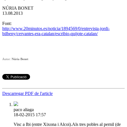
NÚRIA BONET
13.08.2013
Font:
http://www.20minutos.es/noticia/1894569/0/entrevista-jordi-
bilbeny/cervantes-era-catalan/escribio-quijote-catalan/
Autor:
Núria Bonet
Descarregar PDF de l'article
paco aliaga
18-02-2015 17:57
Visc a Ibi (entre Xixona i Alcoi).Als tres pobles al pernil (de