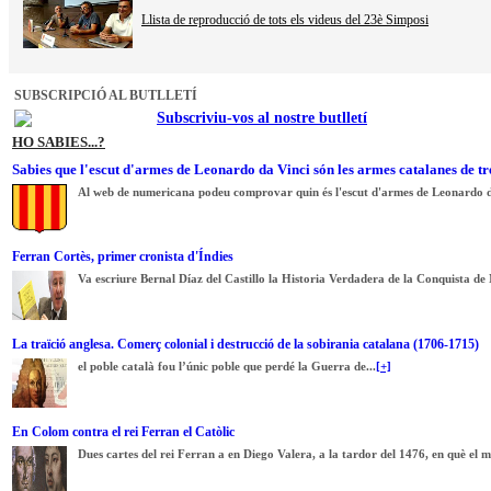
Llista de reproducció de tots els videus del 23è Simposi
SUBSCRIPCIÓ AL BUTLLETÍ
Subscriviu-vos al nostre butlletí
HO SABIES...?
Sabies que l'escut d'armes de Leonardo da Vinci són les armes catalanes de tr
Al web de numericana podeu comprovar quin és l'escut d'armes de Leonardo d
Ferran Cortès, primer cronista d'Índies
Va escriure Bernal Díaz del Castillo la Historia Verdadera de la Conquista de 
La traïció anglesa. Comerç colonial i destrucció de la sobirania catalana (1706-1715)
el poble català fou l’únic poble que perdé la Guerra de...
[+]
En Colom contra el rei Ferran el Catòlic
Dues cartes del rei Ferran a en Diego Valera, a la tardor del 1476, en què el 