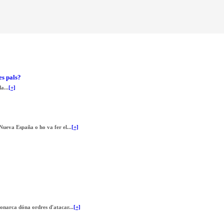
es pals?
a...
[+]
Nueva España o ho va fer el...
[+]
monarca dóna ordres d'atacar...
[+]