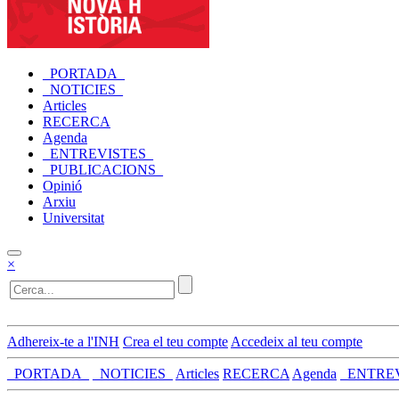
_PORTADA_
_NOTICIES_
Articles
RECERCA
Agenda
_ENTREVISTES_
_PUBLICACIONS_
Opinió
Arxiu
Universitat
×
Adhereix-te a l'INH
Crea el teu compte
Accedeix al teu compte
_PORTADA_
_NOTICIES_
Articles
RECERCA
Agenda
_ENTRE