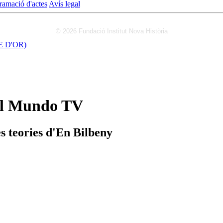
ramació d'actes
Avís legal
© 2026 Fundació Institut Nova Història
 D'OR)
 El Mundo TV
s teories d'En Bilbeny