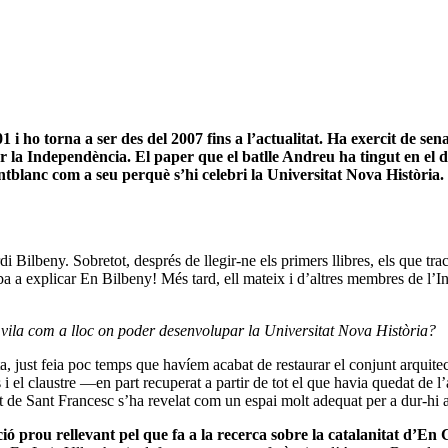
i ho torna a ser des del 2007 fins a l’actualitat. Ha exercit de sen
r la Independència. El paper que el batlle Andreu ha tingut en el d
ntblanc com a seu perquè s’hi celebri la Universitat Nova Història.
di Bilbeny. Sobretot, després de llegir-ne els primers llibres, els que t
ba a explicar En Bilbeny! Més tard, ell mateix i d’altres membres de l’
 vila com a lloc on poder desenvolupar la Universitat Nova Història?
a, just feia poc temps que havíem acabat de restaurar el conjunt arquite
el claustre ―en part recuperat a partir de tot el que havia quedat de l’an
vent de Sant Francesc s’ha revelat com un espai molt adequat per a dur-hi
ó prou rellevant pel que fa a la recerca sobre la catalanitat d’En