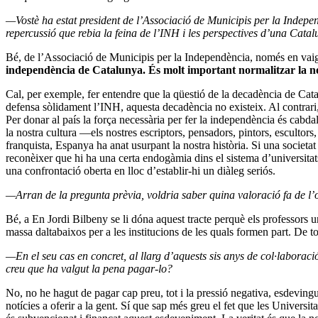
—Vostè ha estat president de l’Associació de Municipis per la Independè
repercussió que rebia la feina de l’INH i les perspectives d’una Cat
Bé, de l’Associació de Municipis per la Independència, només en vaig s
independència de Catalunya. És molt important normalitzar la nostr
Cal, per exemple, fer entendre que la qüestió de la decadència de Cat
defensa sòlidament l’INH, aquesta decadència no existeix. Al contrari
Per donar al país la força necessària per fer la independència és cabdal
la nostra cultura ―els nostres escriptors, pensadors, pintors, escultor
franquista, Espanya ha anat usurpant la nostra història. Si una societat 
reconèixer que hi ha una certa endogàmia dins el sistema d’universitats 
una confrontació oberta en lloc d’establir-hi un diàleg seriós.
—Arran de la pregunta prèvia, voldria saber quina valoració fa de l’o
Bé, a En Jordi Bilbeny se li dóna aquest tracte perquè els professors u
massa daltabaixos per a les institucions de les quals formen part. De t
—En el seu cas en concret, al llarg d’aquests sis anys de col·laboraci
creu que ha valgut la pena pagar-lo?
No, no he hagut de pagar cap preu, tot i la pressió negativa, esdevin
notícies a oferir a la gent. Sí que sap més greu el fet que les Universi