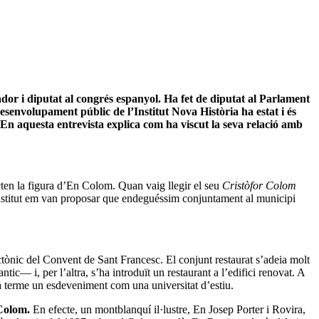
ador i diputat al congrés espanyol. Ha fet de diputat al Parlament
esenvolupament públic de l’Institut Nova Història ha estat i és
 En aquesta entrevista explica com ha viscut la seva relació amb
racten la figura d’En Colom. Quan vaig llegir el seu
Cristòfor Colom
Institut em van proposar que endeguéssim conjuntament al municipi
ctònic del Convent de Sant Francesc. El conjunt restaurat s’adeia molt
tic― i, per l’altra, s’ha introduït un restaurant a l’edifici renovat. A
 a terme un esdeveniment com una universitat d’estiu.
 Colom.
En efecte, un montblanquí il·lustre, En Josep Porter i Rovira,