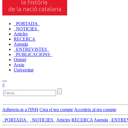
_PORTADA_
_NOTICIES_
Articles
RECERCA
Agenda
_ENTREVISTES_
_PUBLICACIONS_
Opinió
Arxiu
Universitat
×
Adhereix-te a l'INH
Crea el teu compte
Accedeix al teu compte
_PORTADA_
_NOTICIES_
Articles
RECERCA
Agenda
_ENTRE