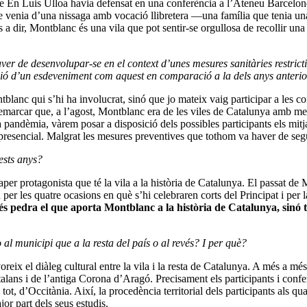
sis que En Luis Ulloa havia defensat en una conferència a l’Ateneu Barcel
ue venia d’una nissaga amb vocació llibretera ―una família que tenia una
 dir, Montblanc és una vila que pot sentir-se orgullosa de recollir una t
er de desenvolupar-se en el context d’unes mesures sanitàries restric
zació d’un esdeveniment com aquest en comparació a la dels anys anteri
tblanc qui s’hi ha involucrat, sinó que jo mateix vaig participar a les con
remarcar que, a l’agost, Montblanc era de les viles de Catalunya amb me
a pandèmia, vàrem posar a disposició dels possibles participants els mitja
presencial. Malgrat les mesures preventives que tothom va haver de segu
ests anys?
aper protagonista que té la vila a la història de Catalunya. El passat d
 per les quatre ocasions en què s’hi celebraren corts del Principat i per 
s pedra el que aporta Montblanc a la història de Catalunya, sinó 
l municipi que a la resta del país o al revés? I per què?
voreix el diàleg cultural entre la vila i la resta de Catalunya. A més a mé
Catalans i de l’antiga Corona d’Aragó. Precisament els participants i con
tot, d’Occitània. Així, la procedència territorial dels participants als q
or part dels seus estudis.