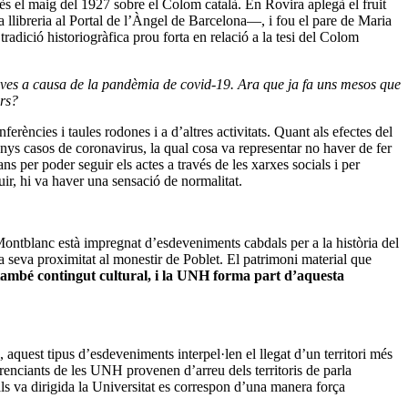
onès el maig del 1927 sobre el Colom català. En Rovira aplegà el fruit
 llibreria al Portal de l’Àngel de Barcelona―, i fou el pare de Maria
radició historiogràfica prou forta en relació a la tesi del Colom
tives a causa de la pandèmia de covid-19. Ara que ja fa uns mesos que
ors?
ferències i taules rodones i a d’altres activitats. Quant als efectes del
nys casos de coronavirus, la qual cosa va representar no haver de fer
ns per poder seguir els actes a través de les xarxes socials i per
ir, hi va haver una sensació de normalitat.
e Montblanc està impregnat d’esdeveniments cabdals per a la història del
la seva proximitat al monestir de Poblet. El patrimoni material que
també contingut cultural, i la UNH forma part d’aquesta
s, aquest tipus d’esdeveniments interpel·len el llegat d’un territori més
ferenciants de les UNH provenen d’arreu dels territoris de parla
uals va dirigida la Universitat es correspon d’una manera força