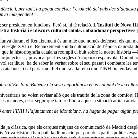
ncia i, per tant, ha pogut conèixer l’evolució del país des d’aquesta po
alunya independent?
er president en funcions. Però sí, hi té relació.
L’Institut de Nova His
a història i el discurs cultural català, i abandonar perspectives p
alunya durant el Renaixement és un mite que només defensen els qui man
, el segle XVI i el Renaixement són la culminació de l’època daurada de
 que la historiografia catalana reompli el buit sobre la nostra història ―l
s, arquitectes―, provocat per tres segles d’ocupació espanyola. Durant aqu
vol ser lliure, ha de saber la veritat sobre el seu passat i combatre les 
catalanes, i cal parlar-ne. Pel que fa a la feina que l’INH tira endavant
bra d’En Jordi Bilbeny i la seva importància en el conjunt de la cultur
niversitaris no volen revisar allò que els trauria de la zona de comfort.
otes maneres, estic segur que tard o d’hora aquesta situació anirà canvian
ó entre l’INH i l’ajuntament de Montblanc, ha hagut de pagar algun preu
guda ja clàssica, que els carques mitjans de comunicació de Madrid despl
tats Nova Història han patit la difamació per part dels partits polítics e