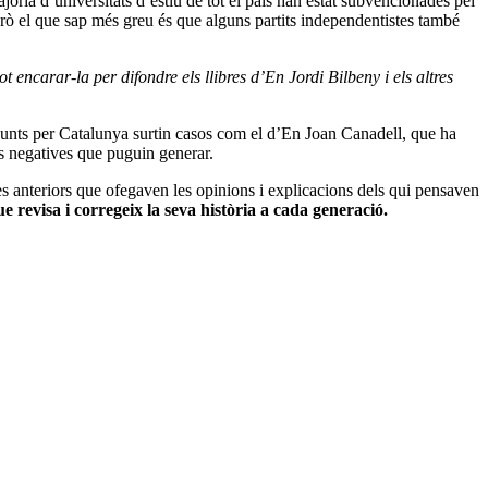
joria d’universitats d’estiu de tot el país han estat subvencionades pel
ò el que sap més greu és que alguns partits independentistes també
encarar-la per difondre els llibres d’En Jordi Bilbeny i els altres
e Junts per Catalunya surtin casos com el d’En Joan Canadell, que ha
s negatives que puguin generar.
les anteriors que ofegaven les opinions i explicacions dels qui pensaven
 revisa i corregeix la seva història a cada generació.