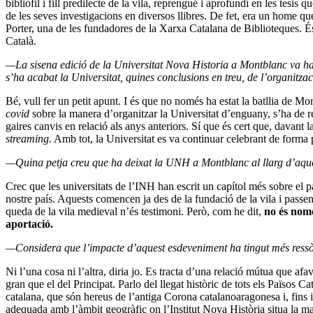
bibliòfil i fill predilecte de la vila, reprengué i aprofundí en les te
de les seves investigacions en diversos llibres. De fet, era un home q
Porter, una de les fundadores de la Xarxa Catalana de Biblioteques. És a
Català.
—La sisena edició de la Universitat Nova Historia a Montblanc va hav
s’ha acabat la Universitat, quines conclusions en treu, de l’organit
Bé, vull fer un petit apunt. I és que no només ha estat la batllia de Mon
covid
sobre la manera d’organitzar la Universitat d’enguany, s’ha de 
gaires canvis en relació als anys anteriors. Sí que és cert que, davant l
streaming.
Amb tot, la Universitat es va continuar celebrant de forma 
—Quina petja creu que ha deixat la UNH a Montblanc al llarg d’aqu
Crec que les universitats de l’INH han escrit un capítol més sobre el p
nostre país. Aquests comencen ja des de la fundació de la vila i passen
queda de la vila medieval n’és testimoni. Però, com he dit,
no és nomé
aportació.
—Considera que l’impacte d’aquest esdeveniment ha tingut més ressò a
Ni l’una cosa ni l’altra, diria jo. Es tracta d’una relació mútua que afa
gran que el del Principat. Parlo del llegat històric de tots els Països 
catalana, que són hereus de l’antiga Corona catalanoaragonesa i, fins i 
adequada amb l’àmbit geogràfic on l’Institut Nova Història situa la maj