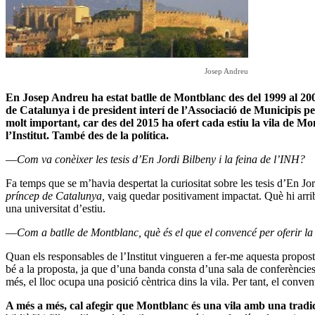
Josep Andreu
En Josep Andreu ha estat batlle de Montblanc des del 1999 al 2001 
de Catalunya i de president interí de l’Associació de Municipis pe
molt important, car des del 2015 ha ofert cada estiu la vila de Mo
l’Institut. També des de la política.
―Com va conèixer les tesis d’En Jordi Bilbeny i la feina de l’INH?
Fa temps que se m’havia despertat la curiositat sobre les tesis d’En Jor
príncep de Catalunya,
vaig quedar positivament impactat. Què hi arri
una universitat d’estiu.
―Com a batlle de Montblanc, què és el que el convencé per oferir la
Quan els responsables de l’Institut vingueren a fer-me aquesta propost
bé a la proposta, ja que d’una banda consta d’una sala de conferències i 
més, el lloc ocupa una posició cèntrica dins la vila. Per tant, el con
A més a més, cal afegir que Montblanc és una vila amb una tradici