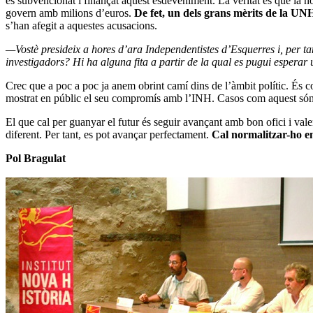
és subvencionat i finançat aquest esdeveniment. La veritat és que la nos
govern amb milions d’euros.
De fet, un dels grans mèrits de la UN
s’han afegit a aquestes acusacions.
—Vostè presideix a hores d’ara Independentistes d’Esquerres i, per tan
investigadors? Hi ha alguna fita a partir de la qual es pugui esperar
Crec que a poc a poc ja anem obrint camí dins de l’àmbit polític. És c
mostrat en públic el seu compromís amb l’INH. Casos com aquest són u
El que cal per guanyar el futur és seguir avançant amb bon ofici i vale
diferent. Per tant, es pot avançar perfectament.
Cal normalitzar-ho en
Pol Bragulat