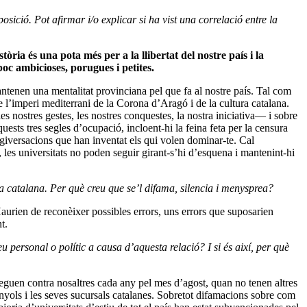
sició. Pot afirmar i/o explicar si ha vist una correlació entre la
tòria és una pota més per a la llibertat del nostre país i la
oc ambicioses, porugues i petites.
tenen una mentalitat provinciana pel que fa al nostre país. Tal com
 l’imperi mediterrani de la Corona d’Aragó i de la cultura catalana.
es nostres gestes, les nostres conquestes, la nostra iniciativa― i sobre
ests tres segles d’ocupació, incloent-hi la feina feta per la censura
tergiversacions que han inventat els qui volen dominar-te. Cal
, les universitats no poden seguir girant-s’hi d’esquena i mantenint-hi
a catalana. Per què creu que se’l difama, silencia i menysprea?
 Haurien de reconèixer possibles errors, uns errors que suposarien
t.
 personal o polític a causa d’aquesta relació? I si és així, per què
eguen contra nosaltres cada any pel mes d’agost, quan no tenen altres
spanyols i les seves sucursals catalanes. Sobretot difamacions sobre com