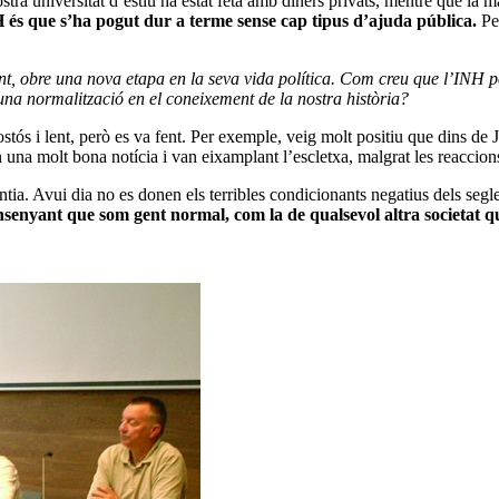
tra universitat d’estiu ha estat feta amb diners privats, mentre que la ma
H és que s’ha pogut dur a terme sense cap tipus d’ajuda pública.
Per
t, obre una nova etapa en la seva vida política. Com creu que l’INH pot 
 una normalització en el coneixement de la nostra història?
ostós i lent, però es va fent. Per exemple, veig molt positiu que dins d
na molt bona notícia i van eixamplant l’escletxa, malgrat les reaccion
ntia. Avui dia no es donen els terribles condicionants negatius dels seg
senyant que som gent normal, com la de qualsevol altra societat que