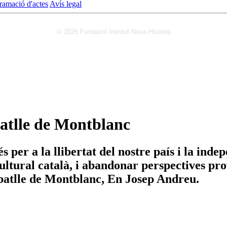
ramació d'actes
Avís legal
© 2026 Fundació Institut Nova Història
batlle de Montblanc
s per a la llibertat del nostre país i la in
 cultural català, i abandonar perspectives pr
l batlle de Montblanc, En Josep Andreu.