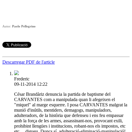
Autor:
Paolo Pellegrino
Descarregar PDF de l'article
Frederic
09-11-2014 12:22
César Brandàriz denuncia la partida de baptisme del
CARVANTES com a manipulada quan li afegeixen el
"miquel" al marge esquerre. I posa CARVANTES malgrat la
munió d'inútils, mentiders, demagogs, manipuladors,
adulteradors, de la història que defenseu i ens feu empassar
amb la força de les armes, assassinant-nos, provocant exili,
prohibint llengües i institucions, robant-nos els impostos, etc
etc.... digueu. Doncs sí, adulteració-eliminació-manipulació!