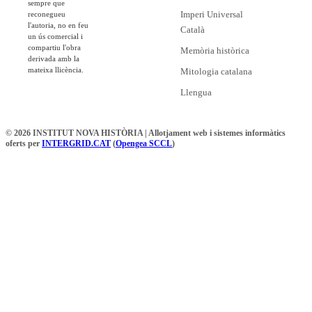
sempre que
Imperi Universal
reconegueu
l'autoria, no en feu
Català
un ús comercial i
compartiu l'obra
Memòria històrica
derivada amb la
mateixa llicència.
Mitologia catalana
Llengua
© 2026 INSTITUT NOVA HISTÒRIA | Allotjament web i sistemes informàtics
oferts per
INTERGRID.CAT
(
Opengea SCCL
)