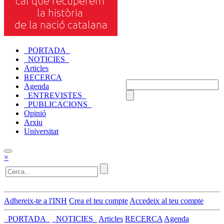
_PORTADA_
_NOTICIES_
Articles
RECERCA
Agenda
_ENTREVISTES_
_PUBLICACIONS_
Opinió
Arxiu
Universitat
×
Adhereix-te a l'INH
Crea el teu compte
Accedeix al teu compte
_PORTADA_
_NOTICIES_
Articles
RECERCA
Agenda