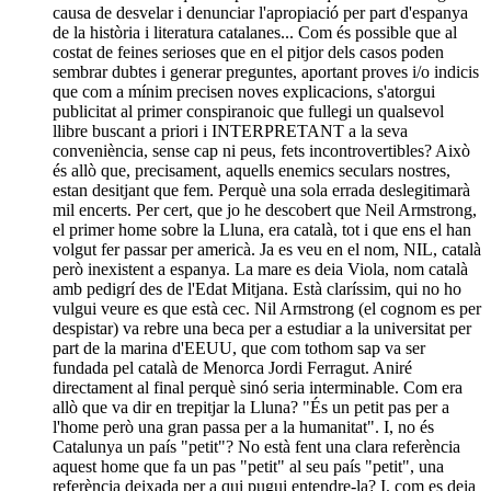
causa de desvelar i denunciar l'apropiació per part d'espanya
de la història i literatura catalanes... Com és possible que al
costat de feines serioses que en el pitjor dels casos poden
sembrar dubtes i generar preguntes, aportant proves i/o indicis
que com a mínim precisen noves explicacions, s'atorgui
publicitat al primer conspiranoic que fullegi un qualsevol
llibre buscant a priori i INTERPRETANT a la seva
conveniència, sense cap ni peus, fets incontrovertibles? Això
és allò que, precisament, aquells enemics seculars nostres,
estan desitjant que fem. Perquè una sola errada deslegitimarà
mil encerts. Per cert, que jo he descobert que Neil Armstrong,
el primer home sobre la Lluna, era català, tot i que ens el han
volgut fer passar per americà. Ja es veu en el nom, NIL, català
però inexistent a espanya. La mare es deia Viola, nom català
amb pedigrí des de l'Edat Mitjana. Està claríssim, qui no ho
vulgui veure es que està cec. Nil Armstrong (el cognom es per
despistar) va rebre una beca per a estudiar a la universitat per
part de la marina d'EEUU, que com tothom sap va ser
fundada pel català de Menorca Jordi Ferragut. Aniré
directament al final perquè sinó seria interminable. Com era
allò que va dir en trepitjar la Lluna? "És un petit pas per a
l'home però una gran passa per a la humanitat". I, no és
Catalunya un país "petit"? No està fent una clara referència
aquest home que fa un pas "petit" al seu país "petit", una
referència deixada per a qui pugui entendre-la? I, com es deia