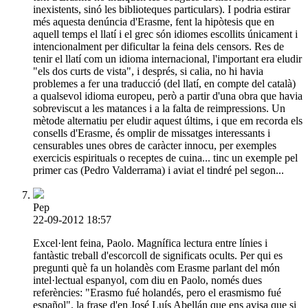
inexistents, sinó les biblioteques particulars). I podria estirar
més aquesta denúncia d'Erasme, fent la hipòtesis que en
aquell temps el llatí i el grec són idiomes escollits únicament i
intencionalment per dificultar la feina dels censors. Res de
tenir el llatí com un idioma internacional, l'important era eludir
"els dos curts de vista", i després, si calia, no hi havia
problemes a fer una traducció (del llatí, en compte del català)
a qualsevol idioma europeu, però a partir d'una obra que havia
sobreviscut a les matances i a la falta de reimpressions. Un
mètode alternatiu per eludir aquest últims, i que em recorda els
consells d'Erasme, és omplir de missatges interessants i
censurables unes obres de caràcter innocu, per exemples
exercicis espirituals o receptes de cuina... tinc un exemple pel
primer cas (Pedro Valderrama) i aviat el tindré pel segon...
Pep
22-09-2012 18:57
Excel·lent feina, Paolo. Magnífica lectura entre línies i
fantàstic treball d'escorcoll de significats ocults. Per qui es
pregunti què fa un holandès com Erasme parlant del món
intel·lectual espanyol, com diu en Paolo, només dues
referències: "Erasmo fué holandés, pero el erasmismo fué
español", la frase d'en José Luís Abellán que ens avisa que si