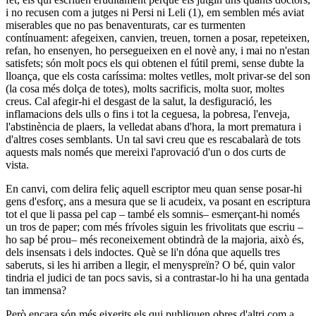
i no recusen com a jutges ni Persi ni Leli (1), em semblen més aviat
miserables que no pas benaventurats, car es turmenten
contínuament: afegeixen, canvien, treuen, tornen a posar, repeteixen,
refan, ho ensenyen, ho persegueixen en el novè any, i mai no n'estan
satisfets; són molt pocs els qui obtenen el fútil premi, sense dubte la
lloança, que els costa caríssima: moltes vetlles, molt privar-se del son
(la cosa més dolça de totes), molts sacrificis, molta suor, moltes
creus. Cal afegir-hi el desgast de la salut, la desfiguració, les
inflamacions dels ulls o fins i tot la ceguesa, la pobresa, l'enveja,
l'abstinència de plaers, la velledat abans d'hora, la mort prematura i
d'altres coses semblants. Un tal savi creu que es rescabalarà de tots
aquests mals només que mereixi l'aprovació d'un o dos curts de
vista.
En canvi, com delira feliç aquell escriptor meu quan sense posar-hi
gens d'esforç, ans a mesura que se li acudeix, va posant en escriptura
tot el que li passa pel cap – també els somnis– esmerçant-hi només
un tros de paper; com més frívoles siguin les frivolitats que escriu –
ho sap bé prou– més reconeixement obtindrà de la majoria, això és,
dels insensats i dels indoctes. Què se li'n dóna que aquells tres
saberuts, si les hi arriben a llegir, el menyspreïn? O bé, quin valor
tindria el judici de tan pocs savis, si a contrastar-lo hi ha una gentada
tan immensa?
Però encara són més eixerits els qui publiquen obres d'altri com a