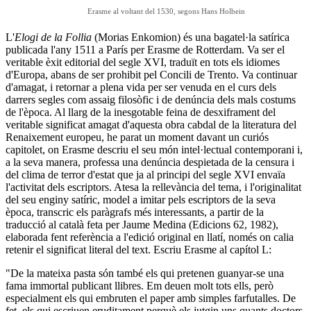
Erasme al voltant del 1530, segons Hans Holbein
L'
Elogi de la Follia
(Morias Enkomion) és una bagatel·la satírica
publicada l'any 1511 a París per Erasme de Rotterdam. Va ser el
veritable èxit editorial del segle XVI, traduït en tots els idiomes
d'Europa, abans de ser prohibit pel Concili de Trento. Va continuar
d'amagat, i retornar a plena vida per ser venuda en el curs dels
darrers segles com assaig filosòfic i de denúncia dels mals costums
de l'època. Al llarg de la inesgotable feina de desxiframent del
veritable significat amagat d'aquesta obra cabdal de la literatura del
Renaixement europeu, he parat un moment davant un curiós
capitolet, on Erasme descriu el seu món intel·lectual contemporani i,
a la seva manera, professa una denúncia despietada de la censura i
del clima de terror d'estat que ja al principi del segle XVI envaïa
l'activitat dels escriptors. Atesa la rellevància del tema, i l'originalitat
del seu enginy satíric, model a imitar pels escriptors de la seva
època, transcric els paràgrafs més interessants, a partir de la
traducció al català feta per Jaume Medina (Edicions 62, 1982),
elaborada fent referència a l'edició original en llatí, només on calia
retenir el significat literal del text. Escriu Erasme al capítol L:
"De la mateixa pasta són també els qui pretenen guanyar-se una
fama immortal publicant llibres. Em deuen molt tots ells, però
especialment els qui embruten el paper amb simples farfutalles. De
fet, els qui escriuen eruditament perquè els jutgin uns quants doctors,