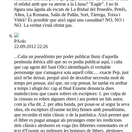
el mòdul amb que va aterrar a la Lluna? "Eagle". I no hi
figura una àguila als escuts de La Bisbal del Penedès, Petrés,
Altea, La Romana, Salàs de Pallàs, Sort, Tàrrega, Toixa i
Vidrà? És possible que això sigui una casualitat? NO, NO i
NO. La veritat s'està obrint pas.
PAolo
22-09-2012 22:26
...Calia un pseudònim per poder publicar lluny d'aquella
península ibèrica allò que no es podia publicar aquí, i calia
que cap agent del Sant Ofici identifiqués el veritable
personatge que s'amagava sota aquell crític.... exacte Pep, just
això m'he deixat, perquè això de desxifrar necessita molt de
temps per pensar, així que, un cop pensat, he tardat en arribar
a temps i afegir-ho: cap al final Erasme denuncia dues
malediccions que cauen sobres els escriptors: 1. per culpa de
la censura es roben algunes obres i ara porten un fals autor,
com ja s'ha dit. 2. per altra banda, per posar-se al segur la seva
obra, els escriptors (Erasme inclòs) firmen amb pseudònims,
que recordin el món clàssic o de la patrística. Això permet que
el llibre es pugui amagar als prestatges entre les reedicions
dels clàssics aleshores en voga (les llibreries esmentades en el
text d'Erasme no indiquen les botigues de llibres, aleshores