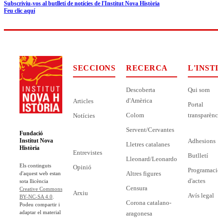
Subscriviu-vos al butlletí de notícies de l'Institut Nova Història
Feu clic aquí
SECCIONS
RECERCA
L'INST
Descoberta
Qui som
d'Amèrica
Articles
Portal
Colom
transparènc
Notícies
Servent/Cervantes
Fundació
Adhesions
Institut Nova
Lletres catalanes
Història
Entrevistes
Butlletí
Lleonard/Leonardo
Els continguts
Opinió
Programaci
Altres figures
d'aquest web estan
d'actes
sota llicència
Censura
Creative Commons
Arxiu
Avís legal
BY-NC-SA 4.0
.
Corona catalano-
Podeu compartir i
adaptar el material
aragonesa