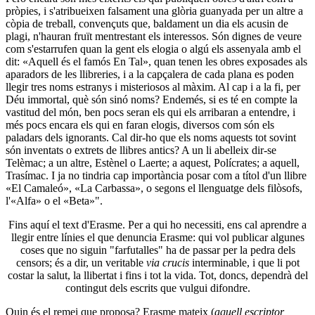
pròpies, i s'atribueixen falsament una glòria guanyada per un altre a
còpia de treball, convençuts que, baldament un dia els acusin de
plagi, n'hauran fruït mentrestant els interessos. Són dignes de veure
com s'estarrufen quan la gent els elogia o algú els assenyala amb el
dit: «Aquell és el famós En Tal», quan tenen les obres exposades als
aparadors de les llibreries, i a la capçalera de cada plana es poden
llegir tres noms estranys i misteriosos al màxim. Al cap i a la fi, per
Déu immortal, què són sinó noms? Endemés, si es té en compte la
vastitud del món, ben pocs seran els qui els arribaran a entendre, i
més pocs encara els qui en faran elogis, diversos com són els
paladars dels ignorants. Cal dir-ho que els noms aquests tot sovint
són inventats o extrets de llibres antics? A un li abelleix dir-se
Telèmac; a un altre, Estènel o Laerte; a aquest, Polícrates; a aquell,
Trasímac. I ja no tindria cap importància posar com a títol d'un llibre
«El Camaleó», «La Carbassa», o segons el llenguatge dels filòsofs,
l'«Alfa» o el «Beta»".
Fins aquí el text d'Erasme. Per a qui ho necessiti, ens cal aprendre a
llegir entre línies el que denuncia Erasme: qui vol publicar algunes
coses que no siguin "farfutalles" ha de passar per la pedra dels
censors; és a dir, un veritable
via crucis
interminable, i que li pot
costar la salut, la llibertat i fins i tot la vida. Tot, doncs, dependrà del
contingut dels escrits que vulgui difondre.
Quin és el remei que proposa? Erasme mateix (
aquell escriptor