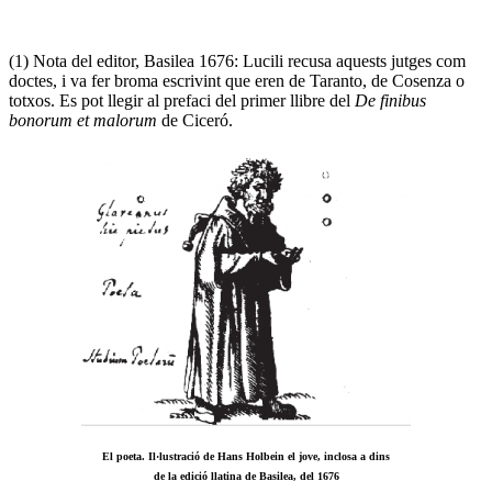
(1) Nota del editor, Basilea 1676: Lucili recusa aquests jutges com
doctes, i va fer broma escrivint que eren de Taranto, de Cosenza o
totxos. Es pot llegir al prefaci del primer llibre del
De finibus
bonorum et malorum
de Ciceró.
El poeta. Il·lustració de Hans Holbein el jove, inclosa a dins
de la edició llatina de Basilea, del 1676