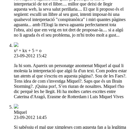
interpretació de tot el llibre.... millor que deixi de llegir
aquesta web, la seva salut perillaria.... El que li proposo és el
següent: esculli un llibre al seu gust, intenti imposar-hi una
qualsevol interpretació "conspiranòica" i miri quantes pàgines
aguanta... amb l'Elogi la meva aguanta perfectament tota
l'obra, així que em veig en tot dret de proposar-la.... si a algú
no li agrada és el seu problema, jo m'hi trobo molt a gust...
x² + kx + 5 = o
23-09-2012 15:42
Ja hi som. Apareix un personatge anomenat Miquel al qual li
molesta la interpretació que algú fa d'un text. Com podeu estar
tan atents al que s'escriu en aquesta pàgina?. Sou de les Faes?.
Tens idea de com s'investiga Miquel?. Saps que és un Brain
Storming?. ¡Quina por!, S’en riuran de nosaltres. Miquel t'ho
dic perquè les he llegit. Hi ha moltes cartes escrites entre
Caterina d'Aragó, Erasme de Rotterdam i Luis Miquel Vives
Miquel
23-09-2012 14:45
Si sabéssiu el mal que ximpleses com aquesta fan a la legítima