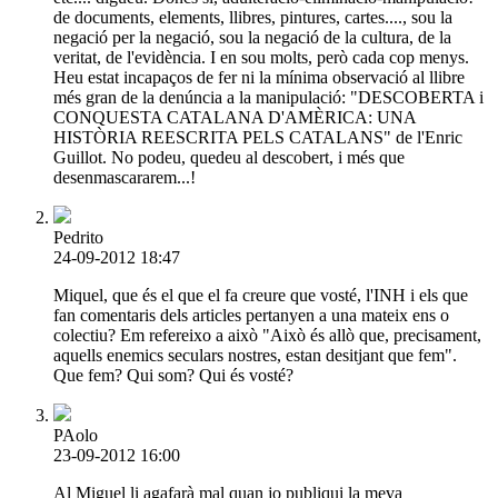
de documents, elements, llibres, pintures, cartes...., sou la
negació per la negació, sou la negació de la cultura, de la
veritat, de l'evidència. I en sou molts, però cada cop menys.
Heu estat incapaços de fer ni la mínima observació al llibre
més gran de la denúncia a la manipulació: "DESCOBERTA i
CONQUESTA CATALANA D'AMÈRICA: UNA
HISTÒRIA REESCRITA PELS CATALANS" de l'Enric
Guillot. No podeu, quedeu al descobert, i més que
desenmascararem...!
Pedrito
24-09-2012 18:47
Miquel, que és el que el fa creure que vosté, l'INH i els que
fan comentaris dels articles pertanyen a una mateix ens o
colectiu? Em refereixo a això "Això és allò que, precisament,
aquells enemics seculars nostres, estan desitjant que fem".
Que fem? Qui som? Qui és vosté?
PAolo
23-09-2012 16:00
Al Miguel li agafarà mal quan jo publiqui la meva