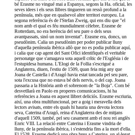
bé Erasme no vingué mai a Espanya, segons la Ha. oficial, les
seves idees i els seus llibres tingueren un ressò profund a la
península, més que en qualsevol altre territori europeu. La
segona referència és de l'Stefan Zweig, qui ens diu que "el
nom amb el qual es féu mundialment cèlebre, Erasme de
Rotterdam, no era herència del seu pare o dels seus
avantpassats, sinó un nom inventat". Erasme era, doncs, un
pseudònim. Calia un pseudònim per poder publicar lluny
d'aquella península ibèrica allò que no es podia publicar aquí,
i calia que cap agent del Sant Ofici identifiqués el veritable
personatge que s'amagava sota aquell crític de l'Església i de
l'estupidesa humana. L'Elogi de la Follia s'escrigué a
Anglaterra, diuen, l'estiu de 1509, quan feia mig any que
Joana de Castella i d'Aragó havia estat tancada pel seu pare,
sota l'excusa que no estava bé dels nervis, o del cap. Joana
passaria a la Història amb el sobrenom de "la Boja". Com bé
desvetllarà en Paolo en properes comunicacions, hi ha
referències a Joana en aquest llibret deliciós. Erasme escriuria,
així, una obra multifuncional, per a goig i meravella dels
lectors avisats, entre els quals hi hauria una devota lectora
seva, Caterina d'Aragó, reina d'Anglaterra des de mitjans
d'aquell 1509, també, pel seu casament amb el nou rei anglès
Enric VIII. La relació entre Caterina i Erasme vindria de
lluny, de la península ibèrica, i s'estendria fins a la mort d'ella.
El 1528, Erasme dedicà una obra breu a Caterina, un al·legat