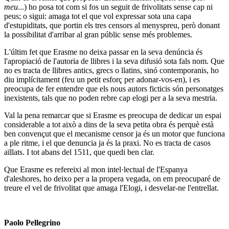
meu
...) ho posa tot com si fos un seguit de frivolitats sense cap ni
peus; o sigui: amaga tot el que vol expressar sota una capa
d'estupiditats, que portin els tres censors al menyspreu, però donant
la possibilitat d'arribar al gran públic sense més problemes.
L'últim fet que Erasme no deixa passar en la seva denúncia és
l'apropiació de l'autoria de llibres i la seva difusió sota fals nom. Que
no es tracta de llibres antics, grecs o llatins, sinó contemporanis, ho
diu implícitament (feu un petit esforç per adonar-vos-en), i es
preocupa de fer entendre que els nous autors ficticis són personatges
inexistents, tals que no poden rebre cap elogi per a la seva mestria.
Val la pena remarcar que si Erasme es preocupa de dedicar un espai
considerable a tot això a dins de la seva petita obra és perquè està
ben convençut que el mecanisme censor ja és un motor que funciona
a ple ritme, i el que denuncia ja és la praxi. No es tracta de casos
aïllats. I tot abans del 1511, que quedi ben clar.
Que Erasme es refereixi al mon intel·lectual de l'Espanya
d'aleshores, ho deixo per a la propera vegada, on em preocuparé de
treure el vel de frivolitat que amaga l'Elogi, i desvelar-ne l'entrellat.
Paolo Pellegrino