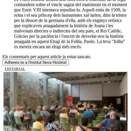
contundent sobre el vincle sagrat del matrimoni en el moment
que Enric VIII intentava repudiar-la. Aquell estiu de 1509, la
reina i el seu príncep dels humanistes xal·larien, dins la tristor
per la dissort de la germana d'ella, amb els enginys retòrics
que explicaven amagadament la història de Joana i les
malvestats directes o indirectes del seu pare, el Rei Catòlic.
Gràcies per la paciència i l'encert de desvelar-nos la història
amagada en aquest Elogi de la Follia, Paolo. La teva "follia"
es mereix encara un elogi més encès.
Els comentaris per aquest article ja estan tancats.
Adhereix-te a l'Institut Nova Història!
EDITORIAL