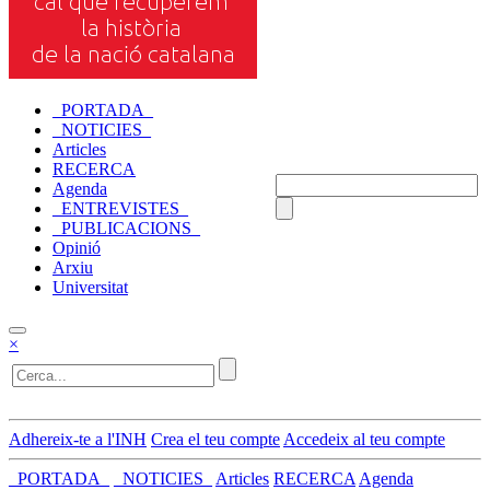
_PORTADA_
_NOTICIES_
Articles
RECERCA
Agenda
_ENTREVISTES_
_PUBLICACIONS_
Opinió
Arxiu
Universitat
×
Adhereix-te a l'INH
Crea el teu compte
Accedeix al teu compte
_PORTADA_
_NOTICIES_
Articles
RECERCA
Agenda