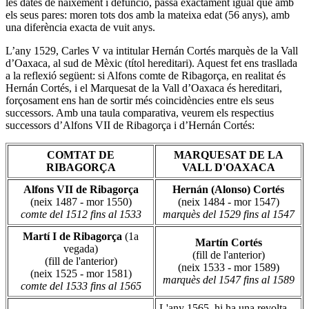
les dates de naixement i defunció, passa exactament igual que amb
els seus pares: moren tots dos amb la mateixa edat (56 anys), amb
una diferència exacta de vuit anys.
L’any 1529, Carles V va intitular Hernán Cortés marquès de la Vall
d’Oaxaca, al sud de Mèxic (títol hereditari). Aquest fet ens trasllada
a la reflexió següent: si Alfons comte de Ribagorça, en realitat és
Hernán Cortés, i el Marquesat de la Vall d’Oaxaca és hereditari,
forçosament ens han de sortir més coincidències entre els seus
successors. Amb una taula comparativa, veurem els respectius
successors d’Alfons VII de Ribagorça i d’Hernán Cortés:
COMTAT DE
MARQUESAT DE LA
RIBAGORÇA
VALL D'OAXACA
Alfons VII de Ribagorça
Hernán (Alonso) Cortés
(neix 1487 - mor 1550)
(neix 1484 - mor 1547)
comte del 1512 fins al 1533
marquès del 1529 fins al 1547
Martí I de Ribagorça
(1a
Martín Cortés
vegada)
(fill de l'anterior)
(fill de l'anterior)
(neix 1533 - mor 1589)
(neix 1525 - mor 1581)
marquès del 1547 fins al 1589
comte del 1533 fins al 1565
L'any 1565, hi ha una revolta