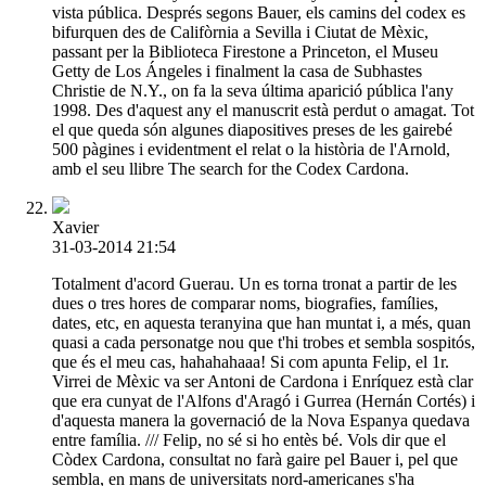
vista pública. Després segons Bauer, els camins del codex es
bifurquen des de Califòrnia a Sevilla i Ciutat de Mèxic,
passant per la Biblioteca Firestone a Princeton, el Museu
Getty de Los Ángeles i finalment la casa de Subhastes
Christie de N.Y., on fa la seva última aparició pública l'any
1998. Des d'aquest any el manuscrit està perdut o amagat. Tot
el que queda són algunes diapositives preses de les gairebé
500 pàgines i evidentment el relat o la història de l'Arnold,
amb el seu llibre The search for the Codex Cardona.
Xavier
31-03-2014 21:54
Totalment d'acord Guerau. Un es torna tronat a partir de les
dues o tres hores de comparar noms, biografies, famílies,
dates, etc, en aquesta teranyina que han muntat i, a més, quan
quasi a cada personatge nou que t'hi trobes et sembla sospitós,
que és el meu cas, hahahahaaa! Si com apunta Felip, el 1r.
Virrei de Mèxic va ser Antoni de Cardona i Enríquez està clar
que era cunyat de l'Alfons d'Aragó i Gurrea (Hernán Cortés) i
d'aquesta manera la governació de la Nova Espanya quedava
entre família. /// Felip, no sé si ho entès bé. Vols dir que el
Còdex Cardona, consultat no farà gaire pel Bauer i, pel que
sembla, en mans de universitats nord-americanes s'ha