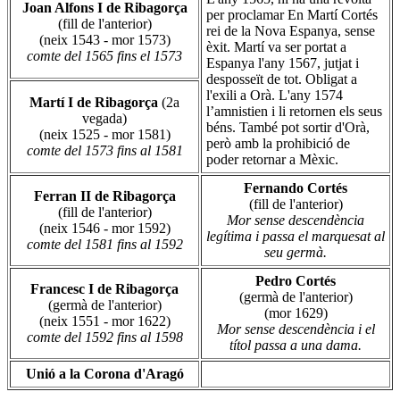
Joan Alfons I de Ribagorça
per proclamar En Martí Cortés
(fill de l'anterior)
rei de la Nova Espanya, sense
(neix 1543 - mor 1573)
èxit. Martí va ser portat a
comte del 1565 fins el 1573
Espanya l'any 1567, jutjat i
desposseït de tot. Obligat a
l'exili a Orà. L'any 1574
Martí I de Ribagorça
(2a
l’amnistien i li retornen els seus
vegada)
béns. També pot sortir d'Orà,
(neix 1525 - mor 1581)
però amb la prohibició de
comte del 1573 fins al 1581
poder retornar a Mèxic.
Fernando Cortés
Ferran II de Ribagorça
(fill de l'anterior)
(fill de l'anterior)
Mor sense descendència
(neix 1546 - mor 1592)
legítima i passa el marquesat al
comte del 1581 fins al 1592
seu germà.
Pedro Cortés
Francesc I de Ribagorça
(germà de l'anterior)
(germà de l'anterior)
(mor 1629)
(neix 1551 - mor 1622)
Mor sense descendència i el
comte del 1592 fins al 1598
títol passa a una dama.
Unió a la Corona d'Aragó