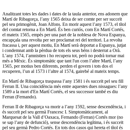
Analitzant totes les dades i dates de la taula anterior, ens adonem que
Martí de Ribagorça, l’any 1565 deixa de ser comte per ser succeït
pel seu primogènit, Joan Alfons. En morir aquest l’any 1573, el títol
del comtat retorna a En Martí. És ben curiós, com En Martí Cortés,
el mateix 1565, empès per una part de la noblesa de Nova Espanya,
encapçala una revolta per ser proclamat rei del territori. La revolta
fracassa i, per aquest motiu, En Martí serà deportat a Espanya, jutjat
i condemnat amb la pèrdua de tots els seus béns i desterrat a Orà.
L’any 1574, l’amnistien i ho recupera tot, però no podrà tornar mai
més a Mèxic. És simptomàtic que tant l'un com l’altre Martí, l’any
1565, per motius ben diferents, perden el govern i tots dos el
recuperen, l’un al 1573 i l’altre al 1574, gairebé al mateix temps.
En Martí de Ribagorça traspassa l’any 1581 i és succeït pel seu fill
Ferran II. Una coincidència més entre aquestes dues nissagues: l’any
1589 a la mort d'En Martí Cortés, el seu successor també es diu
Ferran (Fernando).
Ferran II de Ribagorça va morir a l’any 1592, sense descendència, i
és succeït pel seu germà Francesc I. Simptomàticament, al
Marquesat de la Vall d’Oaxaca, Fernando (Ferran) Cortés mor (no
se sap l’any de defunció), sense descendència legítima, i és succeït
pel seu germà Pedro Cortés. En tots dos casos qui hereta el títol és