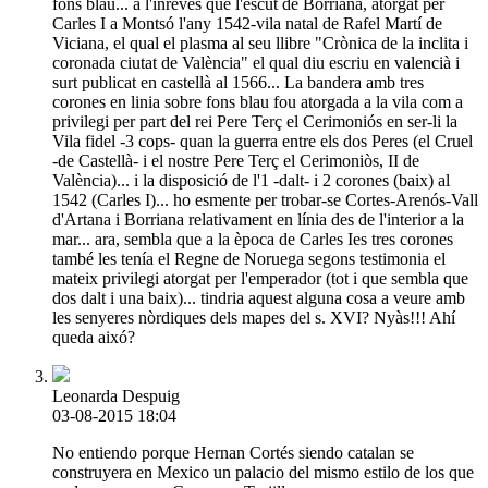
fons blau... a l'inrevés que l'escut de Borriana, atorgat per
Carles I a Montsó l'any 1542-vila natal de Rafel Martí de
Viciana, el qual el plasma al seu llibre "Crònica de la inclita i
coronada ciutat de València" el qual diu escriu en valencià i
surt publicat en castellà al 1566... La bandera amb tres
corones en linia sobre fons blau fou atorgada a la vila com a
privilegi per part del rei Pere Terç el Cerimoniós en ser-li la
Vila fidel -3 cops- quan la guerra entre els dos Peres (el Cruel
-de Castellà- i el nostre Pere Terç el Cerimoniòs, II de
València)... i la disposició de l'1 -dalt- i 2 corones (baix) al
1542 (Carles I)... ho esmente per trobar-se Cortes-Arenós-Vall
d'Artana i Borriana relativament en línia des de l'interior a la
mar... ara, sembla que a la època de Carles Ies tres corones
també les tenía el Regne de Noruega segons testimonia el
mateix privilegi atorgat per l'emperador (tot i que sembla que
dos dalt i una baix)... tindria aquest alguna cosa a veure amb
les senyeres nòrdiques dels mapes del s. XVI? Nyàs!!! Ahí
queda aixó?
Leonarda Despuig
03-08-2015 18:04
No entiendo porque Hernan Cortés siendo catalan se
construyera en Mexico un palacio del mismo estilo de los que