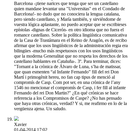
Barcelona -¡tiene narices que tenga que ser un castellano
quien mandase levantar una "Universitas" en el Condado de
Barcelona!- no dudo que no conociera la lengua catalana,
pero siendo castellano, y María también, y sirviéndome de
vuestra lógica aplastante, no puedo aceptar que se escribieses
epístolas -dignas de Cicerón- en otro idioma que no fuera el
romance castellano. Sobre la política lingüística comunicativa
de la Casa de Trastámara en el Reino de Aragón, es de recibo
afirmar que los usos lingüísticos de la administración regia era
bilingües -mucho más respetuosos con los usos lingüísticos
que la moderna Generalitat que no respeta los derechos de los
castellano hablantes en Cataluña-. 3º. Para terminar, dices:
"Tornant a la crònica de Álvaro de Luna, s’ha de matissar,
que quan esmenten “al Infante Fernando” fill del rei Don
Martí i primogènit hereu, no fan cap tipus de menció al
compromís de Casp. Com pot ser, en una crònica de l’any
1546 no mencionar el compromís de Casp, i fer fill al infante
Fernando del rei Don Martin?" ¿En qué crónicas se hace
referencia a los Compromisos de Caspe? ¿No has pensado
que haya otras crónicas, verdad? Y si, me reafirmo en lo de la
vergüenza ajena. Un saludo.
Xavier
01-04-2014 17:02