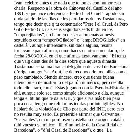
Iván: celebro antes que nada que te tomes con humor esta
charla. Respecto a la obra de Cánovas del Castillo del año
1891, y que hace referencia a Pedro I "el Cruel" -apodo sin
duda salido de las filas de los partidarios de los Trastámara-,
tengo que decir que q tu comentario: "Pere I el Cruel, és Pero
Gil o Pedro Gil, i als seus seguidors se’ls hi diuen los
“emperejilados”, no haurien de ser anomenats aquests
seguidors com “emperOGilados” o “empeDROGilados” en
castellà", aunque interesante, sin duda alguna, resulta
irrelevante para afirmar, como haces en otro comentario, de
fecha 28/03/2014, en el que afirmas taxativamente: "El tema
que vaig dient des de fa dies sobre que aquesta dinastia
Trastàmara seria una branca il•legítima del casal de Barcelona
d’origen aragonés". Aquí, he de reconocerlo, me pillas con el
paso cambiado. Siendo sincero, creo que tienes buena
intención en demostrar lo del patrón numérico, pero resulta
todo ello "raro, raro". Estás jugando con la Pseudo-Historia, y
ahí, aunque solo sea como simple aficionado a ella, aunque
tenga el titulin que te da la UB, y que sirva más bien para
poca cosa, tengo que refutar tus teorías por inteligibles. No
hablaré de la violación de Clío por parte del INH, pero esto
no resulta muy serio. Es preferible afirmar que Cervantes-
"Carvantes", era un pordiosero castellano de origen catalán
(ahí vuestro ya mítico: "fill d´un noble de la Casa Reial de
Barcelona", o "d´el Casal de Barcelona"), o que "La