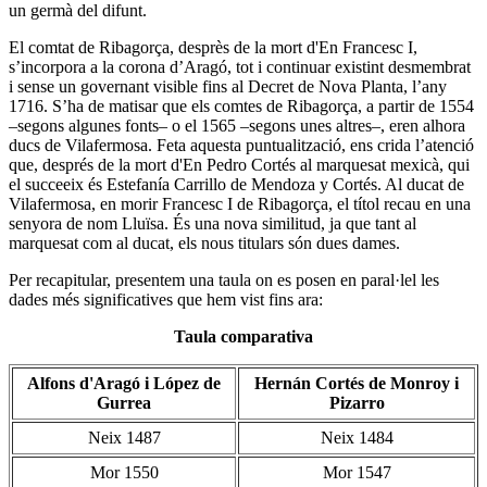
un germà del difunt.
El comtat de Ribagorça, desprès de la mort d'En Francesc I,
s’incorpora a la corona d’Aragó, tot i continuar existint desmembrat
i sense un governant visible fins al Decret de Nova Planta, l’any
1716. S’ha de matisar que els comtes de Ribagorça, a partir de 1554
–segons algunes fonts– o el 1565 –segons unes altres–, eren alhora
ducs de Vilafermosa. Feta aquesta puntualització, ens crida l’atenció
que, després de la mort d'En Pedro Cortés al marquesat mexicà, qui
el succeeix és Estefanía Carrillo de Mendoza y Cortés. Al ducat de
Vilafermosa, en morir Francesc I de Ribagorça, el títol recau en una
senyora de nom Lluïsa. És una nova similitud, ja que tant al
marquesat com al ducat, els nous titulars són dues dames.
Per recapitular, presentem una taula on es posen en paral·lel les
dades més significatives que hem vist fins ara:
Taula comparativa
Alfons d'Aragó i López de
Hernán Cortés de Monroy i
Gurrea
Pizarro
Neix 1487
Neix 1484
Mor 1550
Mor 1547