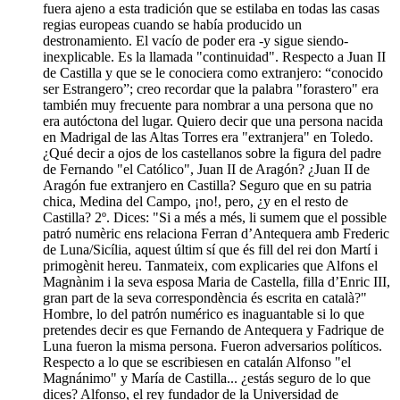
fuera ajeno a esta tradición que se estilaba en todas las casas
regias europeas cuando se había producido un
destronamiento. El vacío de poder era -y sigue siendo-
inexplicable. Es la llamada "continuidad". Respecto a Juan II
de Castilla y que se le conociera como extranjero: “conocido
ser Estrangero”; creo recordar que la palabra "forastero" era
también muy frecuente para nombrar a una persona que no
era autóctona del lugar. Quiero decir que una persona nacida
en Madrigal de las Altas Torres era "extranjera" en Toledo.
¿Qué decir a ojos de los castellanos sobre la figura del padre
de Fernando "el Católico", Juan II de Aragón? ¿Juan II de
Aragón fue extranjero en Castilla? Seguro que en su patria
chica, Medina del Campo, ¡no!, pero, ¿y en el resto de
Castilla? 2º. Dices: "Si a més a més, li sumem que el possible
patró numèric ens relaciona Ferran d’Antequera amb Frederic
de Luna/Sicília, aquest últim sí que és fill del rei don Martí i
primogènit hereu. Tanmateix, com explicaries que Alfons el
Magnànim i la seva esposa Maria de Castella, filla d’Enric III,
gran part de la seva correspondència és escrita en català?"
Hombre, lo del patrón numérico es inaguantable si lo que
pretendes decir es que Fernando de Antequera y Fadrique de
Luna fueron la misma persona. Fueron adversarios políticos.
Respecto a lo que se escribiesen en catalán Alfonso "el
Magnánimo" y María de Castilla... ¿estás seguro de lo que
dices? Alfonso, el rey fundador de la Universidad de