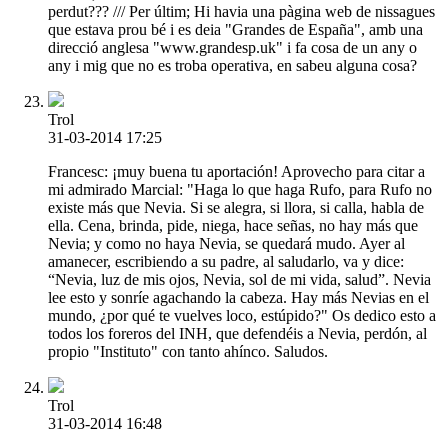
perdut??? /// Per últim; Hi havia una pàgina web de nissagues
que estava prou bé i es deia "Grandes de España", amb una
direcció anglesa "www.grandesp.uk" i fa cosa de un any o
any i mig que no es troba operativa, en sabeu alguna cosa?
Trol
31-03-2014 17:25
Francesc: ¡muy buena tu aportación! Aprovecho para citar a
mi admirado Marcial: "Haga lo que haga Rufo, para Rufo no
existe más que Nevia. Si se alegra, si llora, si calla, habla de
ella. Cena, brinda, pide, niega, hace señas, no hay más que
Nevia; y como no haya Nevia, se quedará mudo. Ayer al
amanecer, escribiendo a su padre, al saludarlo, va y dice:
“Nevia, luz de mis ojos, Nevia, sol de mi vida, salud”. Nevia
lee esto y sonríe agachando la cabeza. Hay más Nevias en el
mundo, ¿por qué te vuelves loco, estúpido?" Os dedico esto a
todos los foreros del INH, que defendéis a Nevia, perdón, al
propio "Instituto" con tanto ahínco. Saludos.
Trol
31-03-2014 16:48