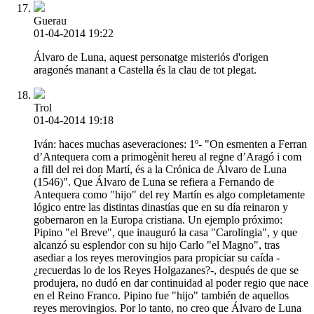
Guerau
01-04-2014 19:22
Álvaro de Luna, aquest personatge misteriós d'origen
aragonés manant a Castella és la clau de tot plegat.
Trol
01-04-2014 19:18
Iván: haces muchas aseveraciones: 1º- "On esmenten a Ferran
d’Antequera com a primogènit hereu al regne d’Aragó i com
a fill del rei don Martí, és a la Crónica de Álvaro de Luna
(1546)". Que Álvaro de Luna se refiera a Fernando de
Antequera como "hijo" del rey Martín es algo completamente
lógico entre las distintas dinastías que en su día reinaron y
gobernaron en la Europa cristiana. Un ejemplo próximo:
Pipino "el Breve", que inauguró la casa "Carolingia", y que
alcanzó su esplendor con su hijo Carlo "el Magno", tras
asediar a los reyes merovingios para propiciar su caída -
¿recuerdas lo de los Reyes Holgazanes?-, después de que se
produjera, no dudó en dar continuidad al poder regio que nace
en el Reino Franco. Pipino fue "hijo" también de aquellos
reyes merovingios. Por lo tanto, no creo que Álvaro de Luna