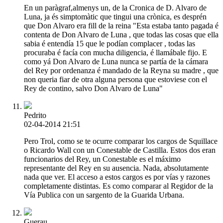
En un paràgraf,almenys un, de la Cronica de D. Alvaro de
Luna, ja és simptomàtic que tingui una crònica, es desprén
que Don Alvaro era fill de la reina "Esta estaba tanto pagada é
contenta de Don Alvaro de Luna , que todas las cosas que ella
sabia é entendía 15 que le podían complacer , todas las
procuraba é facía con mucha diligencia, é llamábale fijo. E
como yá Don Alvaro de Luna nunca se partía de la cámara
del Rey por ordenanza é mandado de la Reyna su madre , que
non queria fiar de otra alguna persona que estoviese con el
Rey de contino, salvo Don Alvaro de Luna"
Pedrito
02-04-2014 21:51
Pero Trol, como se te ocurre comparar los cargos de Squillace
o Ricardo Wall con un Conestable de Castilla. Estos dos eran
funcionarios del Rey, un Conestable es el máximo
representante del Rey en su ausencia. Nada, absolutamente
nada que ver. El acceso a estos cargos es por vías y razones
completamente distintas. Es como comparar al Regidor de la
Vía Publica con un sargento de la Guarida Urbana.
Guerau