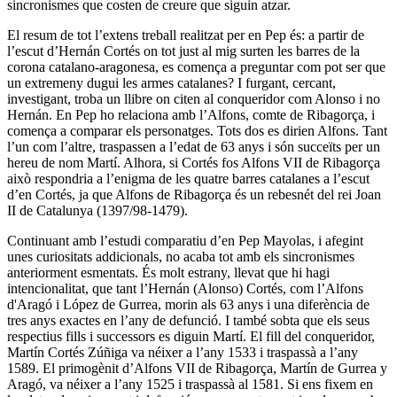
sincronismes que costen de creure que siguin atzar.
El resum de tot l’extens treball realitzat per en Pep és: a partir de
l’escut d’Hernán Cortés on tot just al mig surten les barres de la
corona catalano-aragonesa, es comença a preguntar com pot ser que
un extremeny dugui les armes catalanes? I furgant, cercant,
investigant, troba un llibre on citen al conqueridor com Alonso i no
Hernán. En Pep ho relaciona amb l’Alfons, comte de Ribagorça, i
comença a comparar els personatges. Tots dos es dirien Alfons. Tant
l’un com l’altre, traspassen a l’edat de 63 anys i són succeïts per un
hereu de nom Martí. Alhora, si Cortés fos Alfons VII de Ribagorça
això respondria a l’enigma de les quatre barres catalanes a l’escut
d’en Cortés, ja que Alfons de Ribagorça és un rebesnét del rei Joan
II de Catalunya (1397/98-1479).
Continuant amb l’estudi comparatiu d’en Pep Mayolas, i afegint
unes curiositats addicionals, no acaba tot amb els sincronismes
anteriorment esmentats. És molt estrany, llevat que hi hagi
intencionalitat, que tant l’Hernán (Alonso) Cortés, com l’Alfons
d'Aragó i López de Gurrea, morin als 63 anys i una diferència de
tres anys exactes en l’any de defunció. I també sobta que els seus
respectius fills i successors es diguin Martí. El fill del conqueridor,
Martín Cortés Zúñiga va néixer a l’any 1533 i traspassà a l’any
1589. El primogènit d’Alfons VII de Ribagorça, Martín de Gurrea y
Aragó, va néixer a l’any 1525 i traspassà al 1581. Si ens fixem en