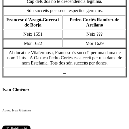
Cap dels dos no té descendència legítima.
Són succeïts pels seus respectius germans.
Francesc d'Aragó-Gurrea i
Pedro Cortés Ramírez de
de Borja
Arellano
Neix 1551
Neix ???
Mor 1622
Mor 1629
Al ducat de Vilafermosa, Francesc és succeït per una dama de
nom Lluïsa. A Oaxaca Pedro Cortés es succeït per una dama de
nom Estefania. Tots dos són succeïts per dones.
...
Ivan Giménez
Autor:
Ivan Giménez