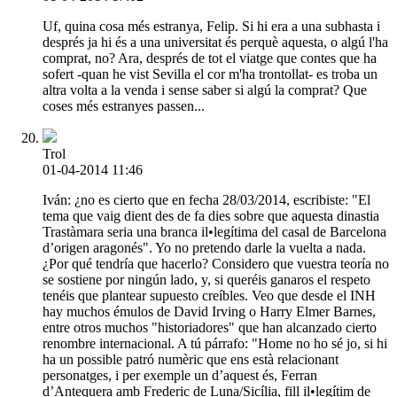
Uf, quina cosa més estranya, Felip. Si hi era a una subhasta i
després ja hi és a una universitat és perquè aquesta, o algú l'ha
comprat, no? Ara, després de tot el viatge que contes que ha
sofert -quan he vist Sevilla el cor m'ha trontollat- es troba un
altra volta a la venda i sense saber si algú la comprat? Que
coses més estranyes passen...
Trol
01-04-2014 11:46
Iván: ¿no es cierto que en fecha 28/03/2014, escribiste: "El
tema que vaig dient des de fa dies sobre que aquesta dinastia
Trastàmara seria una branca il•legítima del casal de Barcelona
d’origen aragonés". Yo no pretendo darle la vuelta a nada.
¿Por qué tendría que hacerlo? Considero que vuestra teoría no
se sostiene por ningún lado, y, si queréis ganaros el respeto
tenéis que plantear supuesto creíbles. Veo que desde el INH
hay muchos émulos de David Irving o Harry Elmer Barnes,
entre otros muchos "historiadores" que han alcanzado cierto
renombre internacional. A tú párrafo: "Home no ho sé jo, si hi
ha un possible patró numèric que ens està relacionant
personatges, i per exemple un d’aquest és, Ferran
d’Antequera amb Frederic de Luna/Sicília, fill il•legítim de