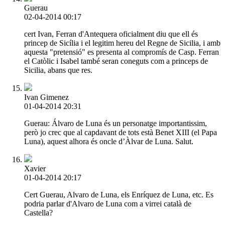
Guerau
02-04-2014 00:17
cert Ivan, Ferran d'Antequera oficialment diu que ell és
princep de Sicília i el legitim hereu del Regne de Sicilia, i amb
aquesta "pretensió" es presenta al compromís de Casp. Ferran
el Catòlic i Isabel també seran coneguts com a princeps de
Sicilia, abans que res.
Ivan Gimenez
01-04-2014 20:31
Guerau: Álvaro de Luna és un personatge importantissim,
però jo crec que al capdavant de tots està Benet XIII (el Papa
Luna), aquest alhora és oncle d’Àlvar de Luna. Salut.
Xavier
01-04-2014 20:17
Cert Guerau, Alvaro de Luna, els Enríquez de Luna, etc. Es
podria parlar d'Alvaro de Luna com a virrei català de
Castella?