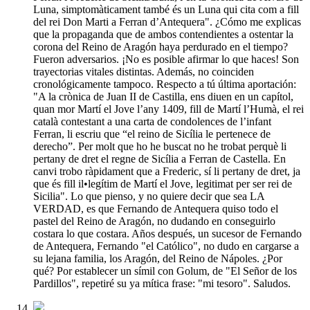
Luna, simptomàticament també és un Luna qui cita com a fill
del rei Don Marti a Ferran d’Antequera". ¿Cómo me explicas
que la propaganda que de ambos contendientes a ostentar la
corona del Reino de Aragón haya perdurado en el tiempo?
Fueron adversarios. ¡No es posible afirmar lo que haces! Son
trayectorias vitales distintas. Además, no coinciden
cronológicamente tampoco. Respecto a tú última aportación:
"A la crònica de Juan II de Castilla, ens diuen en un capítol,
quan mor Martí el Jove l’any 1409, fill de Martí l’Humà, el rei
català contestant a una carta de condolences de l’infant
Ferran, li escriu que “el reino de Sicília le pertenece de
derecho”. Per molt que ho he buscat no he trobat perquè li
pertany de dret el regne de Sicília a Ferran de Castella. En
canvi trobo ràpidament que a Frederic, sí li pertany de dret, ja
que és fill il•legítim de Martí el Jove, legitimat per ser rei de
Sicilia". Lo que pienso, y no quiere decir que sea LA
VERDAD, es que Fernando de Antequera quiso todo el
pastel del Reino de Aragón, no dudando en conseguirlo
costara lo que costara. Años después, un sucesor de Fernando
de Antequera, Fernando "el Católico", no dudo en cargarse a
su lejana familia, los Aragón, del Reino de Nápoles. ¿Por
qué? Por establecer un símil con Golum, de "El Señor de los
Pardillos", repetiré su ya mítica frase: "mi tesoro". Saludos.