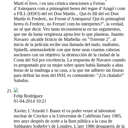
Martí el Jove, i en una crònica mencionen a Ferran
d’Antequera com a primogènit hereu del regne d’Aragó i com
a FILL (HIJO) del rei Don Martín... Qui és fill del rei Don
Martín és Frederic, no Ferran d’Antequera! Qui és primogènit
hereu és Frederic, no Ferran! com ho interpretes?", la verdad,
no sé que decir. Veo tanta inconsistencia en tus argumentos,
que me da hasta vergüenza ajena leer lo que planteas. Juanito
Navarro -alcalde ficticio de Marbella- en "Torrente 2", al
inicio de la película recibe una llamada del malo, malísimo,
Spinelli, amenazándole con que tiene unas cuantas cabezas
nucleares con un objetivo: la destrucción de la ciudad de la
Costa del Sol por excelencia. La respuesta de Navarro cuando
es preguntado por su mujer sobre quien había llamado a altas
horas de la madruga a su casa, a la que me adhiero sin fisuras
para definir las tesis del INH, es contundente: "¡Un chalado!"
Saludos.
Felip Rodríguez
01-04-2014 10:21
Xavier, L'Arnold J. Bauer el va poder veure al laboratori
nuclear de Crocker a la Universitat de Califòrnia l'any 1985,
tres anys després de sortir a la llum pública a la casa de
Subhastes Sotheby's de Londres. L'any 1986 desapareix de la