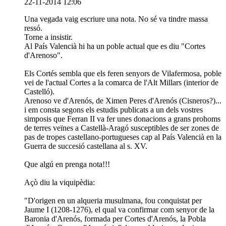
22-11-2014 12:06
Una vegada vaig escriure una nota. No sé va tindre massa
ressó.
Torne a insistir.
Al País Valencià hi ha un poble actual que es diu "Cortes
d'Arenoso".
Els Cortés sembla que els feren senyors de Vilafermosa, poble
vei de l'actual Cortes a la comarca de l'Alt Millars (interior de
Castelló).
Arenoso ve d'Arenós, de Ximen Peres d'Arenós (Cisneros?)...
i em consta segons els estudis publicats a un dels vostres
simposis que Ferran II va fer unes donacions a grans prohoms
de terres veïnes a Castellà-Aragó susceptibles de ser zones de
pas de tropes castellano-portugueses cap al País Valencià en la
Guerra de succesió castellana al s. XV.
Que algú en prenga nota!!!
Açò diu la viquipèdia:
"D'origen en un alqueria musulmana, fou conquistat per
Jaume I (1208-1276), el qual va confirmar com senyor de la
Baronia d'Arenós, formada per Cortes d'Arenós, la Pobla