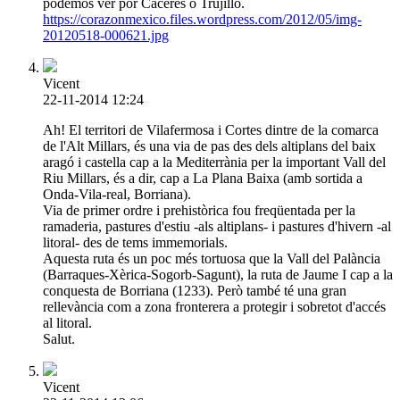
podemos ver por Caceres o Trujillo.
https://corazonmexico.files.wordpress.com/2012/05/img-
20120518-000621.jpg
Vicent
22-11-2014 12:24
Ah! El territori de Vilafermosa i Cortes dintre de la comarca
de l'Alt Millars, és una via de pas des dels altiplans del baix
aragó i castella cap a la Mediterrània per la important Vall del
Riu Millars, és a dir, cap a La Plana Baixa (amb sortida a
Onda-Vila-real, Borriana).
Via de primer ordre i prehistòrica fou freqüentada per la
ramaderia, pastures d'estiu -als altiplans- i pastures d'hivern -al
litoral- des de tems immemorials.
Aquesta ruta és un poc més tortuosa que la Vall del Palància
(Barraques-Xèrica-Sogorb-Sagunt), la ruta de Jaume I cap a la
conquesta de Borriana (1233). Però també té una gran
rellevància com a zona fronterera a protegir i sobretot d'accés
al litoral.
Salut.
Vicent