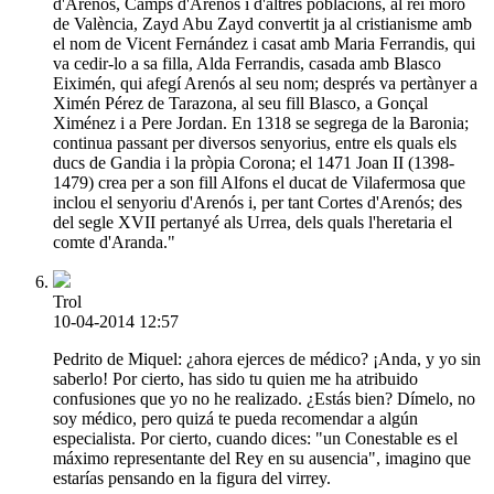
d'Arenós, Camps d'Arenós i d'altres poblacions, al rei moro
de València, Zayd Abu Zayd convertit ja al cristianisme amb
el nom de Vicent Fernández i casat amb Maria Ferrandis, qui
va cedir-lo a sa filla, Alda Ferrandis, casada amb Blasco
Eiximén, qui afegí Arenós al seu nom; després va pertànyer a
Ximén Pérez de Tarazona, al seu fill Blasco, a Gonçal
Ximénez i a Pere Jordan. En 1318 se segrega de la Baronia;
continua passant per diversos senyorius, entre els quals els
ducs de Gandia i la pròpia Corona; el 1471 Joan II (1398-
1479) crea per a son fill Alfons el ducat de Vilafermosa que
inclou el senyoriu d'Arenós i, per tant Cortes d'Arenós; des
del segle XVII pertanyé als Urrea, dels quals l'heretaria el
comte d'Aranda."
Trol
10-04-2014 12:57
Pedrito de Miquel: ¿ahora ejerces de médico? ¡Anda, y yo sin
saberlo! Por cierto, has sido tu quien me ha atribuido
confusiones que yo no he realizado. ¿Estás bien? Dímelo, no
soy médico, pero quizá te pueda recomendar a algún
especialista. Por cierto, cuando dices: "un Conestable es el
máximo representante del Rey en su ausencia", imagino que
estarías pensando en la figura del virrey.