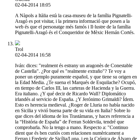
02-04-2014 18:05
A Nàpols a Itàlia està la casa-museu de la família Pignatelli-
Aragó es pot visitar, i la primera informació que posen a la
web és que el personatge més famós i Il·lustre de la família
Pignatelli-Aragó és el Conqueridor de Mèxic Hernán Cortés.
Trol
02-04-2014 16:58
Iván: dices: "realment és estrany un aragonès de Conestable
de Castella". ¿Por qué es "realmente extraño"? Te voy a
poner un ejemplo puramente español, y que tiene su origen en
la Edad Media. ¿Te suena el Marqués de Esquilache? Ocupó,
en tiempo de Carlos III, las carteras de Hacienda y la Guerra.
Era italiano. ¿Y qué decir de Ricardo Wall? Diplomático
irlandés al servicio de España. ¿Y Jerónimo Grimaldi? Ídem.
Esto es herencia medieval. ¿Roger de Lluria no había nacido
en Sicilia y vivió buena parte de su vida en Italia? Sobre lo
que dices del idioma de los Trastámaras, y haces referencia a
la “História de España” de Ferran Soldevila, tendré que
comprobarla. No la tengo a mano. Respecto a: "Continuo
dient que és ben curiós com relacionen numèricament a
Ferran i Frederic de Sicília/Luna, i en la Crónica de Álvaro de