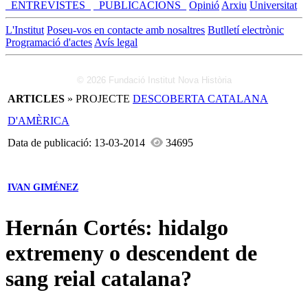
_ENTREVISTES_
_PUBLICACIONS_
Opinió
Arxiu
Universitat
L'Institut
Poseu-vos en contacte amb nosaltres
Butlletí electrònic
Programació d'actes
Avís legal
© 2026 Fundació Institut Nova Història
ARTICLES
» PROJECTE
DESCOBERTA CATALANA
D'AMÈRICA
Data de publicació: 13-03-2014
34695
IVAN GIMÉNEZ
Hernán Cortés: hidalgo
extremeny o descendent de
sang reial catalana?