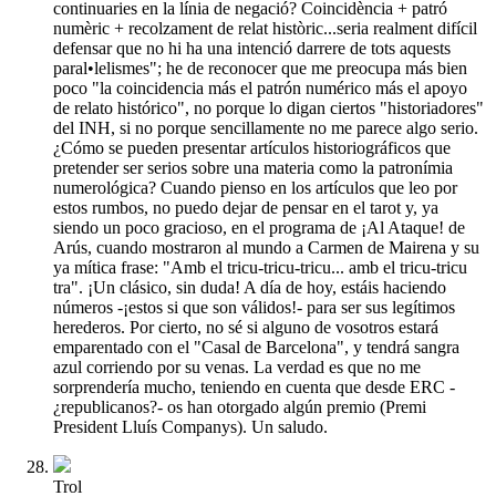
continuaries en la línia de negació? Coincidència + patró
numèric + recolzament de relat històric...seria realment difícil
defensar que no hi ha una intenció darrere de tots aquests
paral•lelismes"; he de reconocer que me preocupa más bien
poco "la coincidencia más el patrón numérico más el apoyo
de relato histórico", no porque lo digan ciertos "historiadores"
del INH, si no porque sencillamente no me parece algo serio.
¿Cómo se pueden presentar artículos historiográficos que
pretender ser serios sobre una materia como la patronímia
numerológica? Cuando pienso en los artículos que leo por
estos rumbos, no puedo dejar de pensar en el tarot y, ya
siendo un poco gracioso, en el programa de ¡Al Ataque! de
Arús, cuando mostraron al mundo a Carmen de Mairena y su
ya mítica frase: "Amb el tricu-tricu-tricu... amb el tricu-tricu
tra". ¡Un clásico, sin duda! A día de hoy, estáis haciendo
números -¡estos si que son válidos!- para ser sus legítimos
herederos. Por cierto, no sé si alguno de vosotros estará
emparentado con el "Casal de Barcelona", y tendrá sangra
azul corriendo por su venas. La verdad es que no me
sorprendería mucho, teniendo en cuenta que desde ERC -
¿republicanos?- os han otorgado algún premio (Premi
President Lluís Companys). Un saludo.
Trol